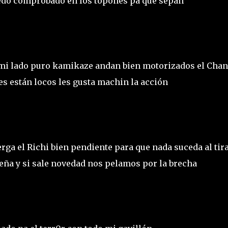
uedó comprobado en los topones pa que sepan
mi lado puro kamikaze andan bien motorizados el Chan
es están locos les gusta machin la acción
ga el Richi bien pendiente para que nada suceda al tir
reña y si sale novedad nos pelamos por la brecha