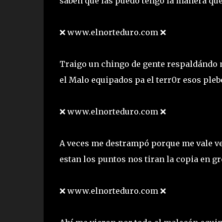
saben que las puedo tengo la manera q
❌ www.elnorteduro.com ❌
Traigo un chingo de gente respaldándo 
el Malo equipados pa el terr0r esos pleb
❌ www.elnorteduro.com ❌
A veces me destrampó porque me vale ver
estan los puntos nos tiran la copia en g
❌ www.elnorteduro.com ❌