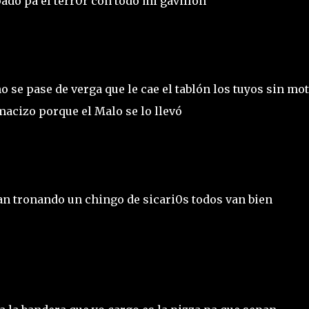
ado pa el terr0r con todo mi gavillón
 se pase de verga que le cae el tablón los tuyos sin mo
 macizo porque el Malo se lo llevó
n tronando un chingo de sicari0s todos van bien