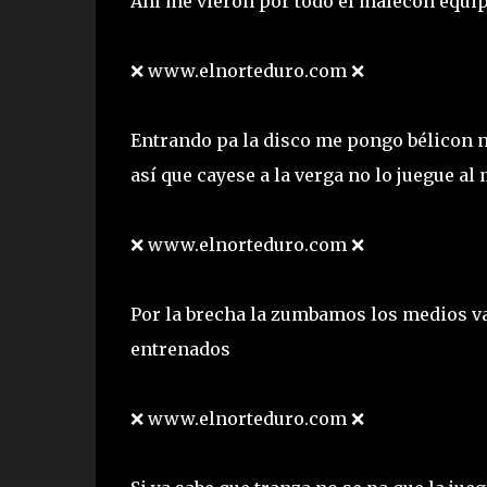
Ahí me vieron por todo el malecón equip
❌ www.elnorteduro.com ❌
Entrando pa la disco me pongo bélicon no
así que cayese a la verga no lo juegue al
❌ www.elnorteduro.com ❌
Por la brecha la zumbamos los medios va
entrenados
❌ www.elnorteduro.com ❌