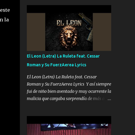
seguridad del jefe Pa que disfrute a Canelos
conciertos más que llenar Se mueven solo
Es el DOS de los HERMANOS un cerebro 🧠
este
por el interés P...
inteligente junto con su hermano el TRES
n la
blindado el Estado tiene andan ESPERANDO
al UNO QUE PRONTO ESTARÁ PRESENTE
Que no falten las bucanas ni tampoco las
mujeres porque es platica de grandes por eso
hay que estar alegres doy las instrucciones
El Leon (Letra) La Ruleta feat. Cessar
para atender los deberes Música Si es que
Roman y Su FuerzAerea Lyrics
salta algún problema de confianza tengo
gente ahí está el Hombre Cuarenta y
El Leon (Letra) La Ruleta feat. Cessar
también Pariente 7 arreglan cualquier
Roman y Su FuerzAerea Lyrics Y así siempre
problema no más es cuestión que ordené
fui de niño bien aventado y muy ocurrente la
NOS HACE FALTA UN HERMANO DE CLAVE
malicia que cargaba sorprendía de más a la
ERA EL 24 SIEMPRE FUE UN HOMBRE
gente Este león ya está curtido en selva de
VALIENTE POR ALGO M'URIÓ PELEAND0
asfalto y ando en los veinte 20 claro son mis
SIEMPRE VIO POR LA FAMILIA PARA QUE
años Leon mi clave por si hay pendiente
SIGA EL LEGADO Es el DOS de los
Tranquilo me la navego ando en lo mío sin
HERMANOS un cerebro inteligente y com...
ni un pendiente si hay problemas lo