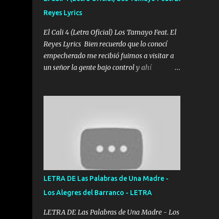
agarrar el vuelo y la mente y tranquilizando
Reyes Lyrics
Tomense un buen trago Y así es como
empezamos los versos que voy cantando
El Cali 4 (Letra Oficial) Los Tamayo Feat. El
(Music) A vido alta y bajas La carreta se
Reyes Lyrics Bien recuerdo que lo conocí
atora Pero nunca le aflojamos Ya me han
empecherado me recibió fuimos a visitar a
pasado cosas Y aunque ustedes no sepan
un señor la gente bajo control y ahí
Pero la vida es muy corta Hay que echarle
empezamos los versos pa anotar el corridón
chingazos Y seguir trabajando porque nada
Y en la escuelita con mi carnal y a Cuervito
es...
mandó a saludar la bergacera del Alamar
pensó no llegó al final y aquí se cumplen las
reglas no secuestr0 no r0bar De La C giró la
orden nos comanda el doble P bien firmes
con Alto PRIETO y la camisa es color Verde y
peleam0s la Bandera por todita a la ciudad
con los drones patrullando la Frontera De
LETRA DE Las Palabras de Una Madre -
Tijuana Bulevares Bellas Artes me ve en las
Los Alegres del Barranco - LETRA
blancas ya hace falta mi APA FLACO verde
se le extraña pa que sepan Aquí Pura GENTE
LETRA DE Las Palabras de Una Madre - Los