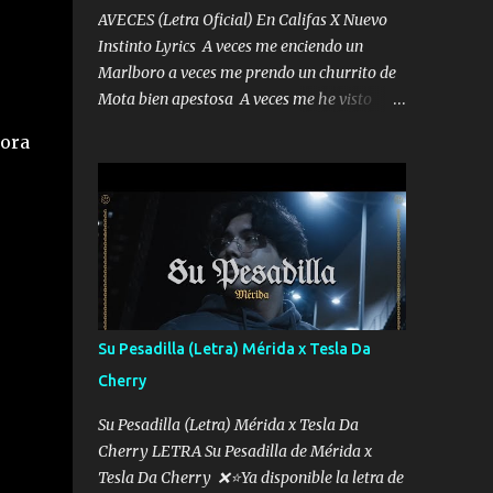
AVECES (Letra Oficial) En Califas X Nuevo
Instinto Lyrics A veces me enciendo un
Marlboro a veces me prendo un churrito de
Mota bien apestosa A veces me he visto
tumbado a veces me visto como un
tora
Licenciado como si fuera un abogado El
chiste es que hago lo que quiero pues así soy
me mandó yo tengo el control a todos yo les
paro el dedo soy hocicon un malcriado un
malandrón Que Les importa no saben nada
falsas las risas las que me miran hay gente
corriente no quieren verte subir de level
trucha mis plebes Música A veces me pongo
Su Pesadilla (Letra) Mérida x Tesla Da
un sombrero a veces me ven la cachucha de
Cherry
lado con la mirada siempre en alto A veces
me fajó una super o a veces me fajó una
Su Pesadilla (Letra) Mérida x Tesla Da
Glock siempre armado todas las
Cherry LETRA Su Pesadilla de Mérida x
generaciones yo traigo El chiste es que hago
Tesla Da Cherry ❌⭐Ya disponible la letra de