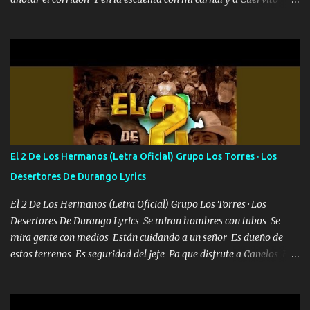
mandó a saludar la bergacera del Alamar pensó no llegó al final y
aquí se cumplen las reglas no secuestr0 no r0bar De La C giró la
orden nos comanda el doble P bien firmes con Alto PRIETO y la
camisa es color Verde y peleam0s la Bandera por todita a la ciudad
con los drones patrullando la Frontera De Tijuana Bulevares
Bellas Artes me ve en las blancas ya hace falta mi APA FLACO
verde se le extraña pa que sepan Aquí Pura GENTE DE LA RANA 🐸
POR CLAVE ES EL CALI 4 EN LA CIUDAD TIJUANA Música Al
tirante andamos mi carnal atento a cualquier necesidad no porque
El 2 De Los Hermanos (Letra Oficial) Grupo Los Torres · Los
se ve limpio el camino nos confiamos al andar y nunca con la
Desertores De Durango Lyrics
misma piedra me vuelvo a tropezar Cuando ando de enamorado
en corto me tiró a per...
El 2 De Los Hermanos (Letra Oficial) Grupo Los Torres · Los
Desertores De Durango Lyrics Se miran hombres con tubos Se
mira gente con medios Están cuidando a un señor Es dueño de
estos terrenos Es seguridad del jefe Pa que disfrute a Canelos Es
el DOS de los HERMANOS un cerebro 🧠 inteligente junto con su
hermano el TRES blindado el Estado tiene andan ESPERANDO al
UNO QUE PRONTO ESTARÁ PRESENTE Que no falten las bucanas