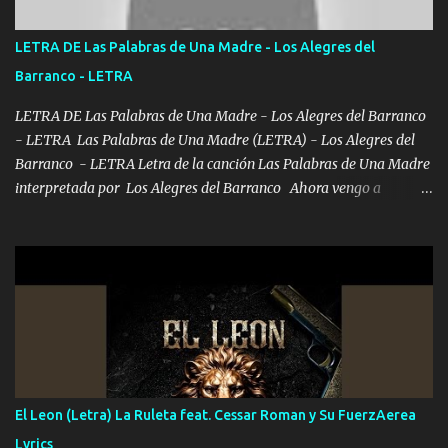
traigo El chiste es que hago lo que quiero pues así soy me mandó
yo tengo el control a todos yo les paro el dedo soy hocicon un
LETRA DE Las Palabras de Una Madre - Los Alegres del
malcriado un malandrón Que Les importa no saben nada falsas
Barranco - LETRA
las risas las que me miran hay gente corriente no quieren ve...
LETRA DE Las Palabras de Una Madre - Los Alegres del Barranco
- LETRA Las Palabras de Una Madre (LETRA) - Los Alegres del
Barranco - LETRA Letra de la canción Las Palabras de Una Madre
interpretada por Los Alegres del Barranco Ahora vengo a
visitarte, a tu txumba a saludarte, se que del cielo me vez y desde
halla has de cuidarme, son palabras de una madre, que lleva en el
viento a su hijo y aunque ahora ya este con Dios el destino así lo
quiso, él tiempo sigue pasando y nunca te olvidaremos, aquí
seguiré esperando hasta volvernos a vernos El recuerdo que yo
tengo de mi mente no se va, en mi corazón me llevo lo mismo que
tu papá, a veces me pongo triste porque no puedo mirarte, mas se
que tu me escuchas porque tu eres mi gran ángel, El desespero me
llega para reunirme contigo, tu iluminas mi sendero por siempre
El Leon (Letra) La Ruleta feat. Cessar Roman y Su FuerzAerea
serás mi niño, del amor que yo te tengo es co...
Lyrics