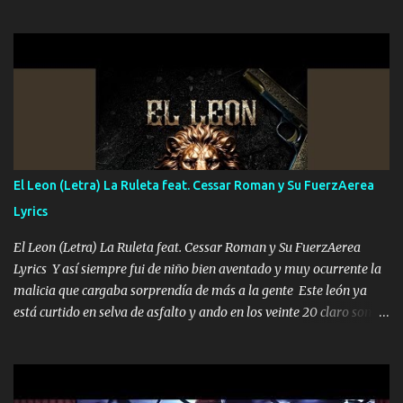
el DOS de los HERMANOS un cerebro 🧠 inteligente junto con su
hermano el TRES blindado el Estado tiene andan ESPERANDO al
UNO QUE PRONTO ESTARÁ PRESENTE Que no falten las bucanas
ni tampoco las mujeres porque es platica de grandes por eso hay
que estar alegres doy las instrucciones para atender los deberes
Música Si es que salta algún problema de confianza tengo gente
ahí está el Hombre Cuarenta y también Pariente 7 arreglan
cualquier problema no más es cuestión que ordené NOS HACE
FALTA UN HERMANO DE CLAVE ERA EL 24 SIEMPRE FUE UN
El Leon (Letra) La Ruleta feat. Cessar Roman y Su FuerzAerea
HOMBRE VALIENTE POR ALGO M'URIÓ PELEAND0 SIEMPRE
Lyrics
VIO POR LA FAMILIA PARA QUE SIGA EL LEGADO Es el DOS de
los HERMANOS un cerebro inteligente y com...
El Leon (Letra) La Ruleta feat. Cessar Roman y Su FuerzAerea
Lyrics Y así siempre fui de niño bien aventado y muy ocurrente la
malicia que cargaba sorprendía de más a la gente Este león ya
está curtido en selva de asfalto y ando en los veinte 20 claro son
mis años Leon mi clave por si hay pendiente Tranquilo me la
navego ando en lo mío sin ni un pendiente si hay problemas lo
arreglamos padrino yo brincó en caliente Y No me paran aquí hay
pa más pues hay charola les voy a dar hasta topar pues no hay de