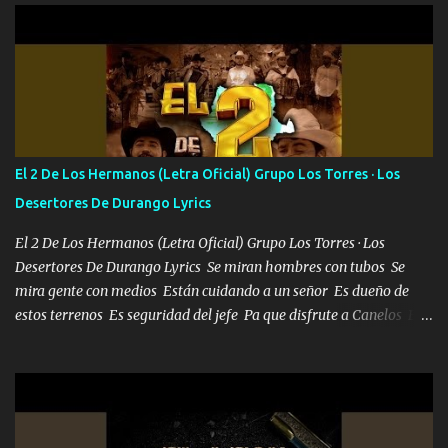
702 mo cuenta de banco no cuadra con que yo use bots rompiendo
estándares 110 mil records de pistas no me falta mucho para
verme en las revistas Ya pasé Italia Japón Madrid Milán y también
Francia ropa de 100.000 bolas Louis vuitton es mi fragancia
repleta de presidentes la bolsa estoy en mi pic si no se han dado
cuenta chequeen gráficas del kitch
El 2 De Los Hermanos (Letra Oficial) Grupo Los Torres · Los
Desertores De Durango Lyrics
El 2 De Los Hermanos (Letra Oficial) Grupo Los Torres · Los
Desertores De Durango Lyrics Se miran hombres con tubos Se
mira gente con medios Están cuidando a un señor Es dueño de
estos terrenos Es seguridad del jefe Pa que disfrute a Canelos Es
el DOS de los HERMANOS un cerebro 🧠 inteligente junto con su
hermano el TRES blindado el Estado tiene andan ESPERANDO al
UNO QUE PRONTO ESTARÁ PRESENTE Que no falten las bucanas
ni tampoco las mujeres porque es platica de grandes por eso hay
que estar alegres doy las instrucciones para atender los deberes