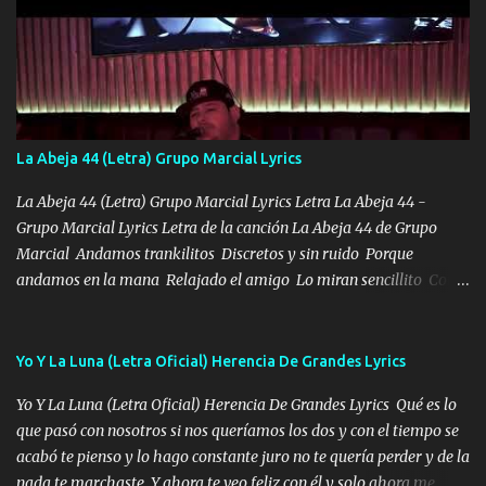
ni tampoco las mujeres porque es platica de grandes por eso hay
que estar alegres doy las instrucciones para atender los deberes
Música Si es que salta algún problema de confianza tengo gente
ahí está el Hombre Cuarenta y también Pariente 7 arreglan
cualquier problema no más es cuestión que ordené NOS HACE
FALTA UN HERMANO DE CLAVE ERA EL 24 SIEMPRE FUE UN
La Abeja 44 (Letra) Grupo Marcial Lyrics
HOMBRE VALIENTE POR ALGO M'URIÓ PELEAND0 SIEMPRE
VIO POR LA FAMILIA PARA QUE SIGA EL LEGADO Es el DOS de
La Abeja 44 (Letra) Grupo Marcial Lyrics Letra La Abeja 44 -
los HERMANOS un cerebro inteligente y com...
Grupo Marcial Lyrics Letra de la canción La Abeja 44 de Grupo
Marcial Andamos trankilitos Discretos y sin ruido Porque
andamos en la mana Relajado el amigo Lo miran sencillito Con
una Glock bien fajada Lo miran relajado La vida disfrutando Y la
gente siempre criticando Nos miran algo bueno Ya sera ropa,
diamante lo que me cuelgan en el cuello (Chorus) Y cuando
Yo Y La Luna (Letra Oficial) Herencia De Grandes Lyrics
coronamos Se jala los marciales Y sus guitarras ya van sonando
Yo Y La Luna (Letra Oficial) Herencia De Grandes Lyrics Qué es lo
Un gallardo me prendo Para agarrar el vuelo y la mente y
que pasó con nosotros si nos queríamos los dos y con el tiempo se
tranquilizando Tomense un buen trago Y así es como empezamos
acabó te pienso y lo hago constante juro no te quería perder y de la
los versos que voy cantando (Music) A vido alta y bajas La carreta
nada te marchaste Y ahora te veo feliz con él y solo ahora me