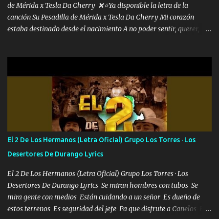
de Mérida x Tesla Da Cherry ❌⭐Ya disponible la letra de la
canción Su Pesadilla de Mérida x Tesla Da Cherry Mi corazón
estaba destinado desde el nacimiento A no poder sentir, querer,
confiar y amar Soñaba con llegar a ser como uno más del resto
Pero aunque lo intentara nunca iba a cambiar Y no estaba viendo
Que al frente tenía la respuesta Ahora ya lo entiendo Pero habrán
algunas que no lo entiendan Porque ahora soy su pesadilla, lo sé
Soy yo la octava maravilla, no lo niegues Tengo de rodillas a otras
cien Y por más que quieran no me detienen Soy yo la mente que
más brilla, lo ves Pa' mi la vida es tan sencilla No lo entenderías en
tu vida, y está bien Porque lo que tengo nadie lo tiene Una me está
escribiendo y la otra me va a llamar Quiere que vaya a verla y que
El 2 De Los Hermanos (Letra Oficial) Grupo Los Torres · Los
la invite a cenar Otras más me están pidiendo que las saque a
Desertores De Durango Lyrics
bailar Pero es que tengo un par de conciertos más que llenar Se
mueven solo por el interés P...
El 2 De Los Hermanos (Letra Oficial) Grupo Los Torres · Los
Desertores De Durango Lyrics Se miran hombres con tubos Se
mira gente con medios Están cuidando a un señor Es dueño de
estos terrenos Es seguridad del jefe Pa que disfrute a Canelos Es