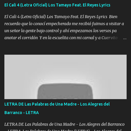
aunque ustedes no sepan Pero la vida es muy corta Hay que
El Cali 4 (Letra Oficial) Los Tamayo Feat. El Reyes Lyrics
echarle chingazos Y seguir trabajando porque nada es...
El Cali 4 (Letra Oficial) Los Tamayo Feat. El Reyes Lyrics Bien
recuerdo que lo conocí empecherado me recibió fuimos a visitar a
un señor la gente bajo control y ahí empezamos los versos pa
anotar el corridón Y en la escuelita con mi carnal y a Cuervito
mandó a saludar la bergacera del Alamar pensó no llegó al final y
aquí se cumplen las reglas no secuestr0 no r0bar De La C giró la
orden nos comanda el doble P bien firmes con Alto PRIETO y la
camisa es color Verde y peleam0s la Bandera por todita a la ciudad
con los drones patrullando la Frontera De Tijuana Bulevares
Bellas Artes me ve en las blancas ya hace falta mi APA FLACO
verde se le extraña pa que sepan Aquí Pura GENTE DE LA RANA 🐸
POR CLAVE ES EL CALI 4 EN LA CIUDAD TIJUANA Música Al
tirante andamos mi carnal atento a cualquier necesidad no porque
LETRA DE Las Palabras de Una Madre - Los Alegres del
se ve limpio el camino nos confiamos al andar y nunca con la
Barranco - LETRA
misma piedra me vuelvo a tropezar Cuando ando de enamorado
en corto me tiró a per...
LETRA DE Las Palabras de Una Madre - Los Alegres del Barranco