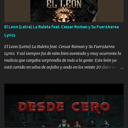
Música Si es que salta algún problema de confianza tengo gente
ahí está el Hombre Cuarenta y también Pariente 7 arreglan
cualquier problema no más es cuestión que ordené NOS HACE
FALTA UN HERMANO DE CLAVE ERA EL 24 SIEMPRE FUE UN
El Leon (Letra) La Ruleta feat. Cessar Roman y Su FuerzAerea
HOMBRE VALIENTE POR ALGO M'URIÓ PELEAND0 SIEMPRE
Lyrics
VIO POR LA FAMILIA PARA QUE SIGA EL LEGADO Es el DOS de
los HERMANOS un cerebro inteligente y com...
El Leon (Letra) La Ruleta feat. Cessar Roman y Su FuerzAerea
Lyrics Y así siempre fui de niño bien aventado y muy ocurrente la
malicia que cargaba sorprendía de más a la gente Este león ya
está curtido en selva de asfalto y ando en los veinte 20 claro son
mis años Leon mi clave por si hay pendiente Tranquilo me la
navego ando en lo mío sin ni un pendiente si hay problemas lo
arreglamos padrino yo brincó en caliente Y No me paran aquí hay
pa más pues hay charola les voy a dar hasta topar pues no hay de
otra Música Surcando bien mi camino voy por mi línea no veo a
los lados aquel que no corre vuela no se me duerm voy chicoteado
Ya pasé varias hazañas ya tienen rato que me agarran el colmillo
de este León los estatales no sé esperaron Al tiro esta la PrimiZa