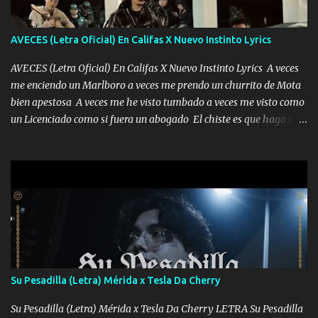
AVECES (Letra Oficial) En Califas X Nuevo Instinto Lyrics
AVECES (Letra Oficial) En Califas X Nuevo Instinto Lyrics A veces
me enciendo un Marlboro a veces me prendo un churrito de Mota
bien apestosa A veces me he visto tumbado a veces me visto como
un Licenciado como si fuera un abogado El chiste es que hago lo
que quiero pues así soy me mandó yo tengo el control a todos yo
les paro el dedo soy hocicon un malcriado un malandrón Que Les
importa no saben nada falsas las risas las que me miran hay gente
corriente no quieren verte subir de level trucha mis plebes Música
A veces me pongo un sombrero a veces me ven la cachucha de lado
con la mirada siempre en alto A veces me fajó una super o a veces
me fajó una Glock siempre armado todas las generaciones yo
traigo El chiste es que hago lo que quiero pues así soy me mandó
yo tengo el control a todos yo les paro el dedo soy hocicon un
Su Pesadilla (Letra) Mérida x Tesla Da Cherry
malcriado un malandrón Que Les importa no saben nada falsas
las risas las que me miran hay gente corriente no quieren ve...
Su Pesadilla (Letra) Mérida x Tesla Da Cherry LETRA Su Pesadilla