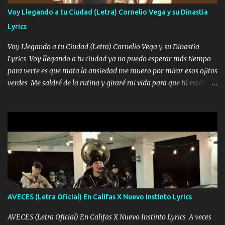
contéstame la llamada pa dedicarte unas bonitas palabras así
Voy Llegando a tu Ciudad (Letra) Cornelio Vega y su Dinastia
borracho me animo a decirte todo y puedo describirlo mucho que
Lyrics
me encantes Decirte que me siento muy feliz y emocionado por
tenerte aquí espero que quiera...
Voy Llegando a tu Ciudad (Letra) Cornelio Vega y su Dinastia
Lyrics Voy llegando a tu ciudad ya no puedo esperar más tiempo
para verte es que mata la ansiedad me muero por mirar esos ojitos
verdes Me saldré de la rutina y giraré mi vida para que tú estés en
ella como debe ser Yo sé que eres conocida que varios te tiran pero
no merecen y dile ya a tus amigas que no te presenten con más
pequeñeces Aquí estoy no dejaré que se te acerquen nadie porque
solo yo tendre el candado 🔒 del amor ❤️ Música Mil y un besos
para dar ya estando en tu ciudad no habrá quien lo detenga si las
copas van de más vayamos a un lugar y cerremos las puertas
Entre alcohol y besos se va incrementado el Fuego en esa
habitación ya no mires más el reloj Única por donde vas me curas
tú mi mal moviendo tu silueta no hay otra que te sea igual te ves
AVECES (Letra Oficial) En Califas X Nuevo Instinto Lyrics
tan especial por eso es que me tientas Aquí estoy no dejaré que se
te acerque nadie porque solo yo tendre el candado 🔒 del a...
AVECES (Letra Oficial) En Califas X Nuevo Instinto Lyrics A veces