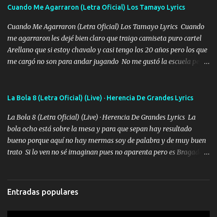
adoro
Cuando Me Agarraron (Letra Oficial) Los Tamayo Lyrics
Cuando Me Agarraron (Letra Oficial) Los Tamayo Lyrics Cuando
me agarraron les dejé bien claro que traigo camiseta puro cartel
Arellano que si estoy chavalo y casi tengo los 20 años pero los que
me cargó no son para andar jugando No me gustó la escuela pero
las libretas para el otro lado las fuimos mandando Ya nos
difamaron y nos han tachado sigue la vieja guardia y sigue bien
firme el legado que si como me llamó varios ya se han preguntado
La Bola 8 (Letra Oficial) (Live) · Herencia De Grandes Lyrics
Yo Soy El De Las Pacas Sobrino Del Brazo Armad0 Con mi Glock
La Bola 8 (Letra Oficial) (Live) · Herencia De Grandes Lyrics La
fajado y mi R terciado me van a ver allá por TJ para un licenciado
bola ocho está sobre la mesa y para que sepan hay resultado
mando un abrazo andamos al cien Choritas también Música
bueno porque aquí no hay mermas soy de palabra y de muy buen
Ando en la colonia bien acelerado traigo un M2 que nunca me ha
trato Si lo ven no sé imaginan pues no aparenta pero es Bragado a
fallado para mi compadre mandó un fuerte abrazo también al
cualquiera lo saluda que dice mi toro como ha estado No soy de
Especial sabe que lo apreciamos En los mejores antros me verán
muchos amigos los que yo tengo ya están contados mi familia es
tomando con mujeres hermosas y botellas destapando siempre
lo primero que cualquier cosa es un gran regalo Siempre me van a
bien cuidado bien atrabancado y a los que me conocen ya saben de
Entradas populares
ver solo más no ando solo ai ta el aparato con cargador extendido
lo que hablo Entre lob...
para lucirlo yo aquí lo calmo Y mis collares me dan protección me