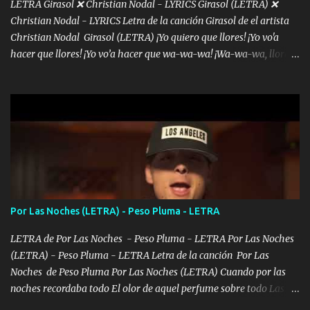
LETRA Girasol ❌ Christian Nodal - LYRICS Girasol (LETRA) ❌
Christian Nodal - LYRICS Letra de la canción Girasol de el artista
Christian Nodal Girasol (LETRA) ¡Yo quiero que llores! ¡Yo vo'a
hacer que llores! ¡Yo vo’a hacer que wa-wa-wa! ¡Wa-wa-wa, llores!
Hoy me levanté bromista y me tienes que aguantar No quiero
bromear contigo, de ti quiero bromear Tú eres un chiste, cabrón,
cada que intentas cantar Cada que intentas rapear, cada que
intentas rimar Pobre payaso que usa a todo el mundo pa' conectar
con la gente Dices "Latino Gang" pero pisas a to'a tu gente Pa’ dar
mensajes, m'ijo, hay quе ser coherentеs Si tú no eres artista, al
menos se prudente Hoy me sabe a mierda, traigo un Balvin en los
dientes Por falta de empatía le toca ser resiliente ¿Acaso eres
consciente de los followers que mueves? Parcerito, abre los ojos y
Por Las Noches (LETRA) - Peso Pluma - LETRA
ve el poder que tienes Otro chiste malo son los nombres de tus
álbum's "José, vibras colores con la energía del diablo " ¿Si ...
LETRA de Por Las Noches - Peso Pluma - LETRA Por Las Noches
(LETRA) - Peso Pluma - LETRA Letra de la canción Por Las
Noches de Peso Pluma Por Las Noches (LETRA) Cuando por las
noches recordaba todo El olor de aquel perfume sobre todo Las
sábanas blancas donde te escondías dentro. Eres intocable como