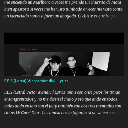
me enciendo un Marlboro a veces me prendo un churrito de Mota
bien apestosa A veces me he visto tumbado a veces me visto como
un Licenciado como si fuera un abogado El chiste es que hago lo
que quiero pues así soy me mandó yo tengo el control a todos yo
les paro el dedo soy hocicon un malcriado un malandrón Que Les
importa no saben nada falsas las risas las que me miran hay gente
corriente no quieren verte subir de level trucha mis plebes Música
A veces me pongo un sombrero a veces me ven la cachucha de lado
con la mirada siempre en alto A veces me fajó una super o a veces
me fajó una Glock siempre armado todas las generaciones yo
traigo El chiste es que hago lo que quiero pues así soy me mandó
yo tengo el control a todos yo les paro el dedo soy hocicon un
F.E.S (Letra) Victor Mendivil Lyrics
malcriado un malandrón Que Les importa no saben nada falsas
las risas las que me miran hay gente corriente no quieren ve...
F.E.S (Letra) Victor Mendivil Lyrics Tenis con once picos los traigo
ensangrentad0s y no me dicen el chino y eso que ando en todos
lados ando en uno con el Jelty también con dos tres mentados con
cintos LV Gucci Dior La camisa nos la fajamos si ya saben cual es
tanto suena que ya le ardió a tres la trone con el cable en inglés la
camisa no me quito arriba la F.E.S Los caballos de TRX marcan