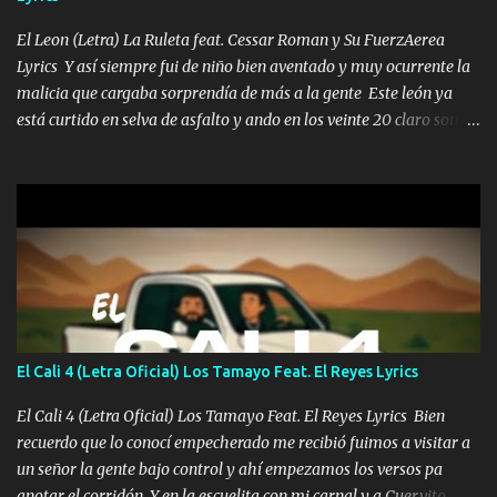
El Leon (Letra) La Ruleta feat. Cessar Roman y Su FuerzAerea
Lyrics Y así siempre fui de niño bien aventado y muy ocurrente la
malicia que cargaba sorprendía de más a la gente Este león ya
está curtido en selva de asfalto y ando en los veinte 20 claro son
mis años Leon mi clave por si hay pendiente Tranquilo me la
navego ando en lo mío sin ni un pendiente si hay problemas lo
arreglamos padrino yo brincó en caliente Y No me paran aquí hay
pa más pues hay charola les voy a dar hasta topar pues no hay de
otra Música Surcando bien mi camino voy por mi línea no veo a
los lados aquel que no corre vuela no se me duerm voy chicoteado
Ya pasé varias hazañas ya tienen rato que me agarran el colmillo
de este León los estatales no sé esperaron Al tiro esta la PrimiZa
también la nueve que cargo al lado doy la mano al que su amigo y
El Cali 4 (Letra Oficial) Los Tamayo Feat. El Reyes Lyrics
al traicionero damos pa abajo Y No me paran aquí hay pa más
pues hay charola les voy a dar hasta topar pues no hay de otra...
El Cali 4 (Letra Oficial) Los Tamayo Feat. El Reyes Lyrics Bien
recuerdo que lo conocí empecherado me recibió fuimos a visitar a
un señor la gente bajo control y ahí empezamos los versos pa
anotar el corridón Y en la escuelita con mi carnal y a Cuervito