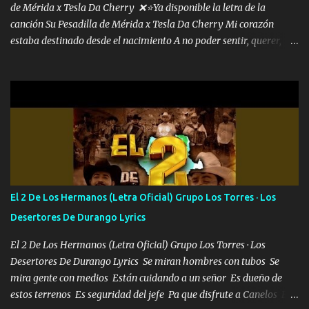
de Mérida x Tesla Da Cherry ❌⭐Ya disponible la letra de la
canción Su Pesadilla de Mérida x Tesla Da Cherry Mi corazón
estaba destinado desde el nacimiento A no poder sentir, querer,
confiar y amar Soñaba con llegar a ser como uno más del resto
Pero aunque lo intentara nunca iba a cambiar Y no estaba viendo
Que al frente tenía la respuesta Ahora ya lo entiendo Pero habrán
algunas que no lo entiendan Porque ahora soy su pesadilla, lo sé
Soy yo la octava maravilla, no lo niegues Tengo de rodillas a otras
cien Y por más que quieran no me detienen Soy yo la mente que
más brilla, lo ves Pa' mi la vida es tan sencilla No lo entenderías en
tu vida, y está bien Porque lo que tengo nadie lo tiene Una me está
escribiendo y la otra me va a llamar Quiere que vaya a verla y que
El 2 De Los Hermanos (Letra Oficial) Grupo Los Torres · Los
la invite a cenar Otras más me están pidiendo que las saque a
Desertores De Durango Lyrics
bailar Pero es que tengo un par de conciertos más que llenar Se
mueven solo por el interés P...
El 2 De Los Hermanos (Letra Oficial) Grupo Los Torres · Los
Desertores De Durango Lyrics Se miran hombres con tubos Se
mira gente con medios Están cuidando a un señor Es dueño de
estos terrenos Es seguridad del jefe Pa que disfrute a Canelos Es