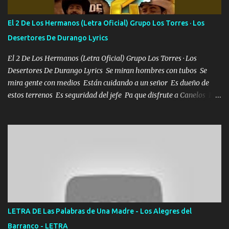
POR CLAVE ES EL CALI 4 EN LA CIUDAD TIJUANA Música Al
tirante andamos mi carnal atento a cualquier necesidad no porque
El 2 De Los Hermanos (Letra Oficial) Grupo Los Torres · Los
se ve limpio el camino nos confiamos al andar y nunca con la
Desertores De Durango Lyrics
misma piedra me vuelvo a tropezar Cuando ando de enamorado
en corto me tiró a per...
El 2 De Los Hermanos (Letra Oficial) Grupo Los Torres · Los
Desertores De Durango Lyrics Se miran hombres con tubos Se
mira gente con medios Están cuidando a un señor Es dueño de
estos terrenos Es seguridad del jefe Pa que disfrute a Canelos Es
el DOS de los HERMANOS un cerebro 🧠 inteligente junto con su
hermano el TRES blindado el Estado tiene andan ESPERANDO al
UNO QUE PRONTO ESTARÁ PRESENTE Que no falten las bucanas
ni tampoco las mujeres porque es platica de grandes por eso hay
que estar alegres doy las instrucciones para atender los deberes
Música Si es que salta algún problema de confianza tengo gente
ahí está el Hombre Cuarenta y también Pariente 7 arreglan
cualquier problema no más es cuestión que ordené NOS HACE
FALTA UN HERMANO DE CLAVE ERA EL 24 SIEMPRE FUE UN
LETRA DE Las Palabras de Una Madre - Los Alegres del
HOMBRE VALIENTE POR ALGO M'URIÓ PELEAND0 SIEMPRE
Barranco - LETRA