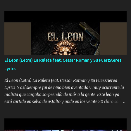
el DOS de los HERMANOS un cerebro 🧠 inteligente junto con su
hermano el TRES blindado el Estado tiene andan ESPERANDO al
UNO QUE PRONTO ESTARÁ PRESENTE Que no falten las bucanas
ni tampoco las mujeres porque es platica de grandes por eso hay
que estar alegres doy las instrucciones para atender los deberes
Música Si es que salta algún problema de confianza tengo gente
ahí está el Hombre Cuarenta y también Pariente 7 arreglan
cualquier problema no más es cuestión que ordené NOS HACE
FALTA UN HERMANO DE CLAVE ERA EL 24 SIEMPRE FUE UN
El Leon (Letra) La Ruleta feat. Cessar Roman y Su FuerzAerea
HOMBRE VALIENTE POR ALGO M'URIÓ PELEAND0 SIEMPRE
Lyrics
VIO POR LA FAMILIA PARA QUE SIGA EL LEGADO Es el DOS de
los HERMANOS un cerebro inteligente y com...
El Leon (Letra) La Ruleta feat. Cessar Roman y Su FuerzAerea
Lyrics Y así siempre fui de niño bien aventado y muy ocurrente la
malicia que cargaba sorprendía de más a la gente Este león ya
está curtido en selva de asfalto y ando en los veinte 20 claro son
mis años Leon mi clave por si hay pendiente Tranquilo me la
navego ando en lo mío sin ni un pendiente si hay problemas lo
arreglamos padrino yo brincó en caliente Y No me paran aquí hay
pa más pues hay charola les voy a dar hasta topar pues no hay de