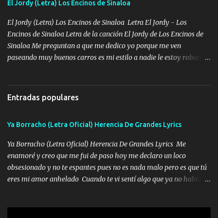
El Jordy (Letra) Los Encinos de Sinaloa
chile quisiera ser menos de ti dependiente la pinche tristeza me
encierra princesa tu sabes que nunca saldras de mi mente Ella era
El Jordy (Letra) Los Encinos de Sinaloa Letra El Jordy - Los
la peligro...
Encinos de Sinaloa Letra de la canción El Jordy de Los Encinos de
Sinaloa Me preguntan a que me dedico yo porque me ven
paseando muy buenos carros es mi estilo a nadie le estoy robando
discretamente cumplo yo bien mi trabajo De Tijuana a los rumbos
de L.A de muy joven me vine para el otro lado a los dieciséis me
miraban trabajando la escuela dejé el dinero estaba escaso Mi
Entradas populares
familia que nunca les falte nada es la gran razón que a diario me
refo el cuero mientras viva nunca les faltará nada mis dos hijos y
Ya Borracho (Letra Oficial) Herencia De Grandes Lyrics
mi esposa no se ra'ja Música Me rodearon y la puerta me
tumbaron prisionero en caliente me llevaron me achacaba cargos
Ya Borracho (Letra Oficial) Herencia De Grandes Lyrics Me
que estaban muy raros me gritaba a donde tienes el clavo Yo me
enamoré y creo que me fui de paso hoy me declaro un loco
enfiesto me gusta vivir en grande más me cuido me gusta ser
obsesionado y no te espantes pues no es nada malo pero es que tú
responsable hay rateros envidiosos que no falten mi dios es grande
eres mi amor anhelado Cuando te vi sentí algo que ya no había
me cuida de las maldades Pa el equipo aquí le mando un abrazo
aquí quise elegir por mí y me decidí por ti Y ya borracho me
que conmigo aquí tiene mi respaldo...
parqueo por tu ventana para llevarte las canciones que te encantan
pa enamorarte las flores no son tan caras pero llevan todo el