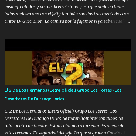
ensangrentad0s y no me dicen el chino y eso que ando en todos
lados ando en uno con el Jelty también con dos tres mentados con
cintos LV Gucci Dior La camisa nos la fajamos si ya saben cual es
tanto suena que ya le ardió a tres la trone con el cable en inglés la
camisa no me quito arriba la F.E.S Los caballos de TRX marcan
702 mo cuenta de banco no cuadra con que yo use bots rompiendo
estándares 110 mil records de pistas no me falta mucho para
verme en las revistas Ya pasé Italia Japón Madrid Milán y también
Francia ropa de 100.000 bolas Louis vuitton es mi fragancia
repleta de presidentes la bolsa estoy en mi pic si no se han dado
cuenta chequeen gráficas del kitch
El 2 De Los Hermanos (Letra Oficial) Grupo Los Torres · Los
Desertores De Durango Lyrics
El 2 De Los Hermanos (Letra Oficial) Grupo Los Torres · Los
Desertores De Durango Lyrics Se miran hombres con tubos Se
mira gente con medios Están cuidando a un señor Es dueño de
estos terrenos Es seguridad del jefe Pa que disfrute a Canelos Es