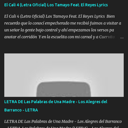
aunque ustedes no sepan Pero la vida es muy corta Hay que
El Cali 4 (Letra Oficial) Los Tamayo Feat. El Reyes Lyrics
echarle chingazos Y seguir trabajando porque nada es...
El Cali 4 (Letra Oficial) Los Tamayo Feat. El Reyes Lyrics Bien
recuerdo que lo conocí empecherado me recibió fuimos a visitar a
un señor la gente bajo control y ahí empezamos los versos pa
anotar el corridón Y en la escuelita con mi carnal y a Cuervito
mandó a saludar la bergacera del Alamar pensó no llegó al final y
aquí se cumplen las reglas no secuestr0 no r0bar De La C giró la
orden nos comanda el doble P bien firmes con Alto PRIETO y la
camisa es color Verde y peleam0s la Bandera por todita a la ciudad
con los drones patrullando la Frontera De Tijuana Bulevares
Bellas Artes me ve en las blancas ya hace falta mi APA FLACO
verde se le extraña pa que sepan Aquí Pura GENTE DE LA RANA 🐸
POR CLAVE ES EL CALI 4 EN LA CIUDAD TIJUANA Música Al
tirante andamos mi carnal atento a cualquier necesidad no porque
LETRA DE Las Palabras de Una Madre - Los Alegres del
se ve limpio el camino nos confiamos al andar y nunca con la
Barranco - LETRA
misma piedra me vuelvo a tropezar Cuando ando de enamorado
en corto me tiró a per...
LETRA DE Las Palabras de Una Madre - Los Alegres del Barranco