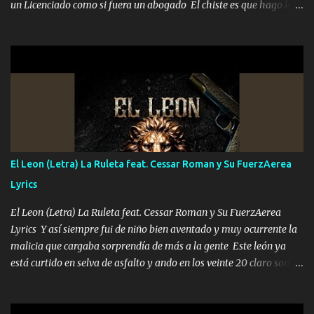
un Licenciado como si fuera un abogado El chiste es que hago lo
que quiero pues así soy me mandó yo tengo el control a todos yo
les paro el dedo soy hocicon un malcriado un malandrón Que Les
importa no saben nada falsas las risas las que me miran hay gente
corriente no quieren verte subir de level trucha mis plebes Música
A veces me pongo un sombrero a veces me ven la cachucha de lado
con la mirada siempre en alto A veces me fajó una super o a veces
me fajó una Glock siempre armado todas las generaciones yo
traigo El chiste es que hago lo que quiero pues así soy me mandó
yo tengo el control a todos yo les paro el dedo soy hocicon un
El Leon (Letra) La Ruleta feat. Cessar Roman y Su FuerzAerea
malcriado un malandrón Que Les importa no saben nada falsas
Lyrics
las risas las que me miran hay gente corriente no quieren ve...
El Leon (Letra) La Ruleta feat. Cessar Roman y Su FuerzAerea
Lyrics Y así siempre fui de niño bien aventado y muy ocurrente la
malicia que cargaba sorprendía de más a la gente Este león ya
está curtido en selva de asfalto y ando en los veinte 20 claro son
mis años Leon mi clave por si hay pendiente Tranquilo me la
navego ando en lo mío sin ni un pendiente si hay problemas lo
arreglamos padrino yo brincó en caliente Y No me paran aquí hay