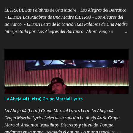
VIO POR LA FAMILIA PARA QUE SIGA EL LEGADO Es el DOS de
los HERMANOS un cerebro inteligente y com...
LETRA DE Las Palabras de Una Madre - Los Alegres del Barranco
- LETRA Las Palabras de Una Madre (LETRA) - Los Alegres del
Barranco - LETRA Letra de la canción Las Palabras de Una Madre
interpretada por Los Alegres del Barranco Ahora vengo a
visitarte, a tu txumba a saludarte, se que del cielo me vez y desde
halla has de cuidarme, son palabras de una madre, que lleva en el
viento a su hijo y aunque ahora ya este con Dios el destino así lo
quiso, él tiempo sigue pasando y nunca te olvidaremos, aquí
seguiré esperando hasta volvernos a vernos El recuerdo que yo
tengo de mi mente no se va, en mi corazón me llevo lo mismo que
tu papá, a veces me pongo triste porque no puedo mirarte, mas se
que tu me escuchas porque tu eres mi gran ángel, El desespero me
llega para reunirme contigo, tu iluminas mi sendero por siempre
La Abeja 44 (Letra) Grupo Marcial Lyrics
serás mi niño, del amor que yo te tengo es co...
La Abeja 44 (Letra) Grupo Marcial Lyrics Letra La Abeja 44 -
Grupo Marcial Lyrics Letra de la canción La Abeja 44 de Grupo
Marcial Andamos trankilitos Discretos y sin ruido Porque
andamos en la mana Relajado el amigo Lo miran sencillito Con