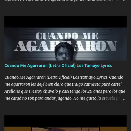
una Glock bien fajada Lo miran relajado La vida disfrutando Y la
gente siempre criticando Nos miran algo bueno Ya sera ropa,
diamante lo que me cuelgan en el cuello (Chorus) Y cuando
coronamos Se jala los marciales Y sus guitarras ya van sonando
Un gallardo me prendo Para agarrar el vuelo y la mente y
tranquilizando Tomense un buen trago Y así es como empezamos
los versos que voy cantando (Music) A vido alta y bajas La carreta
se atora Pero nunca le aflojamos Ya me han pasado cosas Y
aunque ustedes no sepan Pero la vida es muy corta Hay que
Cuando Me Agarraron (Letra Oficial) Los Tamayo Lyrics
echarle chingazos Y seguir trabajando porque nada es...
Cuando Me Agarraron (Letra Oficial) Los Tamayo Lyrics Cuando
me agarraron les dejé bien claro que traigo camiseta puro cartel
Arellano que si estoy chavalo y casi tengo los 20 años pero los que
me cargó no son para andar jugando No me gustó la escuela pero
las libretas para el otro lado las fuimos mandando Ya nos
difamaron y nos han tachado sigue la vieja guardia y sigue bien
firme el legado que si como me llamó varios ya se han preguntado
Yo Soy El De Las Pacas Sobrino Del Brazo Armad0 Con mi Glock