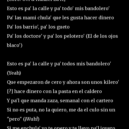
Esto es pa' la calle y pa' todo' mis bandolero'
Pa' las mami chula' que les gusta hacer dinero
Pa' los barrio', pa' los gueto
Pa' los doctore' y pa' los pelotero' (El de los ojos
blaco')
Esto es pa' la calle y pa' todos mis bandolero'
(Yeah)
Que empezaron de cero y ahora son unos kilero'
[?] hace dinеro con la pasta en el caldero
Y pa'l quе manda zaza, semanal con el cartero
Si no es puta, no la quiero, me da el culo sin un
"pero" (¡Wuh!)
Si me enchula' yo te opero y te llevo pa'l joyero