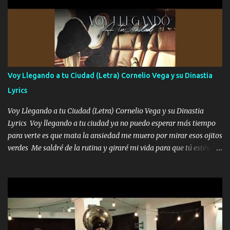
cariño de mi alma Que pa febrero vendré frente a ti con mis
preguntas y digas que sí hacernos novios y verte feliz y muy
contenta como yo por ti Música Pregúntame qué es lo que me
enamora pa describirte unas cuantas horas también pregunta que
quiero contigo que seas dichosa al estar conmigo Y ya borracho
contéstame la llamada pa dedicarte unas bonitas palabras así
Voy Llegando a tu Ciudad (Letra) Cornelio Vega y su Dinastia
borracho me animo a decirte todo y puedo describirlo mucho que
Lyrics
me encantes Decirte que me siento muy feliz y emocionado por
tenerte aquí espero que quiera...
Voy Llegando a tu Ciudad (Letra) Cornelio Vega y su Dinastia
Lyrics Voy llegando a tu ciudad ya no puedo esperar más tiempo
para verte es que mata la ansiedad me muero por mirar esos ojitos
verdes Me saldré de la rutina y giraré mi vida para que tú estés en
ella como debe ser Yo sé que eres conocida que varios te tiran pero
no merecen y dile ya a tus amigas que no te presenten con más
pequeñeces Aquí estoy no dejaré que se te acerquen nadie porque
solo yo tendre el candado 🔒 del amor ❤️ Música Mil y un besos
para dar ya estando en tu ciudad no habrá quien lo detenga si las
copas van de más vayamos a un lugar y cerremos las puertas