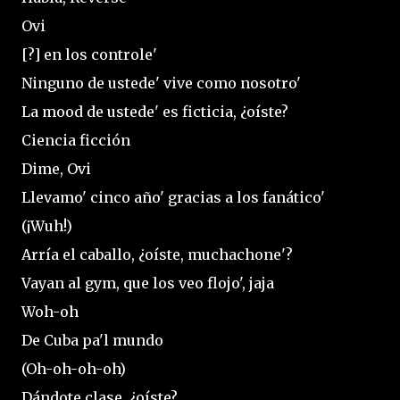
Ovi
[?] en los controle'
Ninguno de ustede' vive como nosotro'
La mood de ustede' es ficticia, ¿oíste?
Ciencia ficción
Dime, Ovi
Llevamo' cinco año' gracias a los fanático'
(¡Wuh!)
Arría el caballo, ¿oíste, muchachone'?
Vayan al gym, que los veo flojo', jaja
Woh-oh
De Cuba pa'l mundo
(Oh-oh-oh-oh)
Dándote clase, ¿oíste?