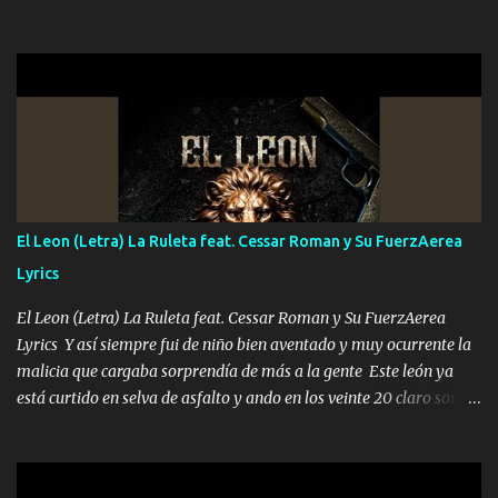
el DOS de los HERMANOS un cerebro 🧠 inteligente junto con su
hermano el TRES blindado el Estado tiene andan ESPERANDO al
UNO QUE PRONTO ESTARÁ PRESENTE Que no falten las bucanas
ni tampoco las mujeres porque es platica de grandes por eso hay
que estar alegres doy las instrucciones para atender los deberes
Música Si es que salta algún problema de confianza tengo gente
ahí está el Hombre Cuarenta y también Pariente 7 arreglan
cualquier problema no más es cuestión que ordené NOS HACE
FALTA UN HERMANO DE CLAVE ERA EL 24 SIEMPRE FUE UN
El Leon (Letra) La Ruleta feat. Cessar Roman y Su FuerzAerea
HOMBRE VALIENTE POR ALGO M'URIÓ PELEAND0 SIEMPRE
Lyrics
VIO POR LA FAMILIA PARA QUE SIGA EL LEGADO Es el DOS de
los HERMANOS un cerebro inteligente y com...
El Leon (Letra) La Ruleta feat. Cessar Roman y Su FuerzAerea
Lyrics Y así siempre fui de niño bien aventado y muy ocurrente la
malicia que cargaba sorprendía de más a la gente Este león ya
está curtido en selva de asfalto y ando en los veinte 20 claro son
mis años Leon mi clave por si hay pendiente Tranquilo me la
navego ando en lo mío sin ni un pendiente si hay problemas lo
arreglamos padrino yo brincó en caliente Y No me paran aquí hay