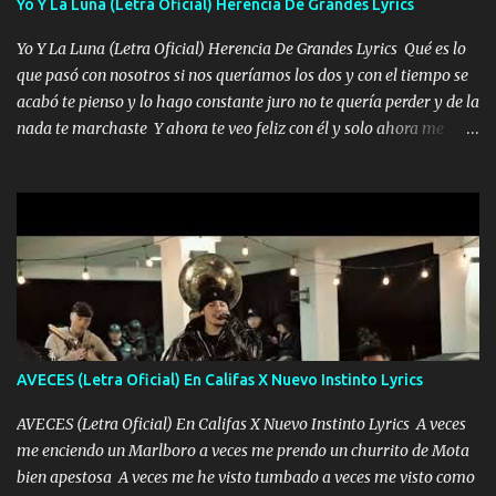
Yo Y La Luna (Letra Oficial) Herencia De Grandes Lyrics
cuidan los santos y mi Dios cada día con mas ganas le doy todo
por un futuro mejor Música Empecé desde los trece y hasta la
Yo Y La Luna (Letra Oficial) Herencia De Grandes Lyrics Qué es lo
fecha aún sigo vigente no soy manchado soy bueno pero si me
que pasó con nosotros si nos queríamos los dos y con el tiempo se
alteró de repente Mi carnal Abel aun lado ni uno con el otro no se
acabó te pienso y lo hago constante juro no te quería perder y de la
ha rajado pal Chinchillas un saludo y para un amigo que está en
nada te marchaste Y ahora te veo feliz con él y solo ahora me
Peñasco Me fajó una Glock al cinto y de Louis Vuitton son mis
quedé yo y la luna cantamos y por ti nos embriagamos' Quién
zapatos mi es...
sabe que será de mí si contigo fue muy feliz a lo mejor no lloro
pero muy en el fondo te adoro' Música Me muero por ir a buscarte
pero eso ya no va a pasar me perderé en la soledad Porque me
mirabas bonito si yo no fui el final feliz el final fue triste pa mí Y
duele no tenerte aquí sabiendo que moría por ti yo y la luna
cantamos y por ti nos embriagamos Quién sabe qué será de mí si
contigo fui muy feliz a lo mejor no lloró pero muy en el fondo te
adoro
AVECES (Letra Oficial) En Califas X Nuevo Instinto Lyrics
AVECES (Letra Oficial) En Califas X Nuevo Instinto Lyrics A veces
me enciendo un Marlboro a veces me prendo un churrito de Mota
bien apestosa A veces me he visto tumbado a veces me visto como