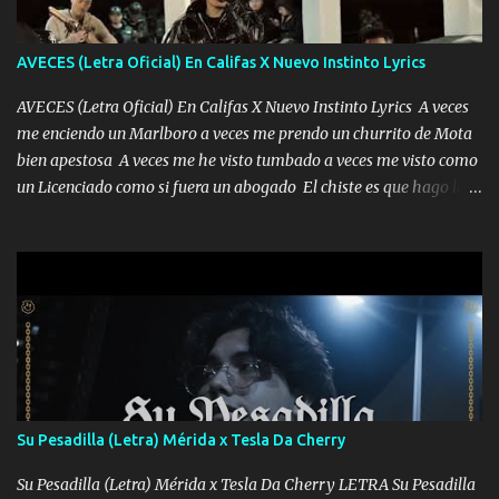
AVECES (Letra Oficial) En Califas X Nuevo Instinto Lyrics
AVECES (Letra Oficial) En Califas X Nuevo Instinto Lyrics A veces
me enciendo un Marlboro a veces me prendo un churrito de Mota
bien apestosa A veces me he visto tumbado a veces me visto como
un Licenciado como si fuera un abogado El chiste es que hago lo
que quiero pues así soy me mandó yo tengo el control a todos yo
les paro el dedo soy hocicon un malcriado un malandrón Que Les
importa no saben nada falsas las risas las que me miran hay gente
corriente no quieren verte subir de level trucha mis plebes Música
A veces me pongo un sombrero a veces me ven la cachucha de lado
con la mirada siempre en alto A veces me fajó una super o a veces
me fajó una Glock siempre armado todas las generaciones yo
traigo El chiste es que hago lo que quiero pues así soy me mandó
yo tengo el control a todos yo les paro el dedo soy hocicon un
Su Pesadilla (Letra) Mérida x Tesla Da Cherry
malcriado un malandrón Que Les importa no saben nada falsas
las risas las que me miran hay gente corriente no quieren ve...
Su Pesadilla (Letra) Mérida x Tesla Da Cherry LETRA Su Pesadilla