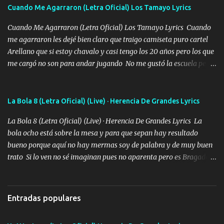
adoro
Cuando Me Agarraron (Letra Oficial) Los Tamayo Lyrics
Cuando Me Agarraron (Letra Oficial) Los Tamayo Lyrics Cuando
me agarraron les dejé bien claro que traigo camiseta puro cartel
Arellano que si estoy chavalo y casi tengo los 20 años pero los que
me cargó no son para andar jugando No me gustó la escuela pero
las libretas para el otro lado las fuimos mandando Ya nos
difamaron y nos han tachado sigue la vieja guardia y sigue bien
firme el legado que si como me llamó varios ya se han preguntado
La Bola 8 (Letra Oficial) (Live) · Herencia De Grandes Lyrics
Yo Soy El De Las Pacas Sobrino Del Brazo Armad0 Con mi Glock
La Bola 8 (Letra Oficial) (Live) · Herencia De Grandes Lyrics La
fajado y mi R terciado me van a ver allá por TJ para un licenciado
bola ocho está sobre la mesa y para que sepan hay resultado
mando un abrazo andamos al cien Choritas también Música
bueno porque aquí no hay mermas soy de palabra y de muy buen
Ando en la colonia bien acelerado traigo un M2 que nunca me ha
trato Si lo ven no sé imaginan pues no aparenta pero es Bragado a
fallado para mi compadre mandó un fuerte abrazo también al
cualquiera lo saluda que dice mi toro como ha estado No soy de
Especial sabe que lo apreciamos En los mejores antros me verán
muchos amigos los que yo tengo ya están contados mi familia es
tomando con mujeres hermosas y botellas destapando siempre
lo primero que cualquier cosa es un gran regalo Siempre me van a
bien cuidado bien atrabancado y a los que me conocen ya saben de
Entradas populares
ver solo más no ando solo ai ta el aparato con cargador extendido
lo que hablo Entre lob...
para lucirlo yo aquí lo calmo Y mis collares me dan protección me