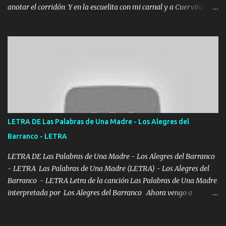
anotar el corridón Y en la escuelita con mi carnal y a Cuervito
mandó a saludar la bergacera del Alamar pensó no llegó al final y
aquí se cumplen las reglas no secuestr0 no r0bar De La C giró la
orden nos comanda el doble P bien firmes con Alto PRIETO y la
camisa es color Verde y peleam0s la Bandera por todita a la ciudad
con los drones patrullando la Frontera De Tijuana Bulevares
Bellas Artes me ve en las blancas ya hace falta mi APA FLACO
verde se le extraña pa que sepan Aquí Pura GENTE DE LA RANA 🐸
POR CLAVE ES EL CALI 4 EN LA CIUDAD TIJUANA Música Al
tirante andamos mi carnal atento a cualquier necesidad no porque
LETRA DE Las Palabras de Una Madre - Los Alegres del
se ve limpio el camino nos confiamos al andar y nunca con la
Barranco - LETRA
misma piedra me vuelvo a tropezar Cuando ando de enamorado
en corto me tiró a per...
LETRA DE Las Palabras de Una Madre - Los Alegres del Barranco
- LETRA Las Palabras de Una Madre (LETRA) - Los Alegres del
Barranco - LETRA Letra de la canción Las Palabras de Una Madre
interpretada por Los Alegres del Barranco Ahora vengo a
visitarte, a tu txumba a saludarte, se que del cielo me vez y desde
halla has de cuidarme, son palabras de una madre, que lleva en el