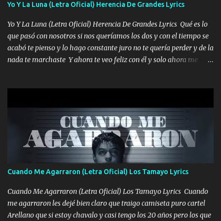
viento a su hijo y aunque ahora ya este con Dios el destino así lo
Yo Y La Luna (Letra Oficial) Herencia De Grandes Lyrics
quiso, él tiempo sigue pasando y nunca te olvidaremos, aquí
Yo Y La Luna (Letra Oficial) Herencia De Grandes Lyrics Qué es lo
seguiré esperando hasta volvernos a vernos El recuerdo que yo
que pasó con nosotros si nos queríamos los dos y con el tiempo se
tengo de mi mente no se va, en mi corazón me llevo lo mismo que
acabó te pienso y lo hago constante juro no te quería perder y de la
tu papá, a veces me pongo triste porque no puedo mirarte, mas se
nada te marchaste Y ahora te veo feliz con él y solo ahora me
que tu me escuchas porque tu eres mi gran ángel, El desespero me
quedé yo y la luna cantamos y por ti nos embriagamos' Quién
llega para reunirme contigo, tu iluminas mi sendero por siempre
sabe que será de mí si contigo fue muy feliz a lo mejor no lloro
serás mi niño, del amor que yo te tengo es co...
pero muy en el fondo te adoro' Música Me muero por ir a buscarte
pero eso ya no va a pasar me perderé en la soledad Porque me
mirabas bonito si yo no fui el final feliz el final fue triste pa mí Y
duele no tenerte aquí sabiendo que moría por ti yo y la luna
cantamos y por ti nos embriagamos Quién sabe qué será de mí si
contigo fui muy feliz a lo mejor no lloró pero muy en el fondo te
adoro
Cuando Me Agarraron (Letra Oficial) Los Tamayo Lyrics
Cuando Me Agarraron (Letra Oficial) Los Tamayo Lyrics Cuando
me agarraron les dejé bien claro que traigo camiseta puro cartel
Arellano que si estoy chavalo y casi tengo los 20 años pero los que