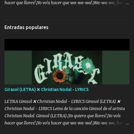
hacer que llores! ¡Yo vo’a hacer que wa-wa-wa! ¡Wa-wa-wa, llores!
Hoy me levanté bromista y me tienes que aguantar No quiero
bromear contigo, de ti quiero bromear Tú eres un chiste, cabrón,
cada que intentas cantar Cada que intentas rapear, cada que
Entradas populares
intentas rimar Pobre payaso que usa a todo el mundo pa' conectar
con la gente Dices "Latino Gang" pero pisas a to'a tu gente Pa’ dar
mensajes, m'ijo, hay quе ser coherentеs Si tú no eres artista, al
menos se prudente Hoy me sabe a mierda, traigo un Balvin en los
dientes Por falta de empatía le toca ser resiliente ¿Acaso eres
consciente de los followers que mueves? Parcerito, abre los ojos y
ve el poder que tienes Otro chiste malo son los nombres de tus
álbum's "José, vibras colores con la energía del diablo " ¿Si ...
Girasol (LETRA) ❌ Christian Nodal - LYRICS
LETRA Girasol ❌ Christian Nodal - LYRICS Girasol (LETRA) ❌
Christian Nodal - LYRICS Letra de la canción Girasol de el artista
Christian Nodal Girasol (LETRA) ¡Yo quiero que llores! ¡Yo vo'a
hacer que llores! ¡Yo vo’a hacer que wa-wa-wa! ¡Wa-wa-wa, llores!
Hoy me levanté bromista y me tienes que aguantar No quiero