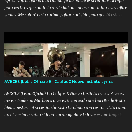
Lyrics Voy llegando a tu ciudad ya no puedo esperar más tiempo
para verte es que mata la ansiedad me muero por mirar esos ojitos
verdes Me saldré de la rutina y giraré mi vida para que tú estés en
ella como debe ser Yo sé que eres conocida que varios te tiran pero
no merecen y dile ya a tus amigas que no te presenten con más
pequeñeces Aquí estoy no dejaré que se te acerquen nadie porque
solo yo tendre el candado 🔒 del amor ❤️ Música Mil y un besos
para dar ya estando en tu ciudad no habrá quien lo detenga si las
copas van de más vayamos a un lugar y cerremos las puertas
Entre alcohol y besos se va incrementado el Fuego en esa
habitación ya no mires más el reloj Única por donde vas me curas
tú mi mal moviendo tu silueta no hay otra que te sea igual te ves
AVECES (Letra Oficial) En Califas X Nuevo Instinto Lyrics
tan especial por eso es que me tientas Aquí estoy no dejaré que se
te acerque nadie porque solo yo tendre el candado 🔒 del a...
AVECES (Letra Oficial) En Califas X Nuevo Instinto Lyrics A veces
me enciendo un Marlboro a veces me prendo un churrito de Mota
bien apestosa A veces me he visto tumbado a veces me visto como
un Licenciado como si fuera un abogado El chiste es que hago lo
que quiero pues así soy me mandó yo tengo el control a todos yo
les paro el dedo soy hocicon un malcriado un malandrón Que Les