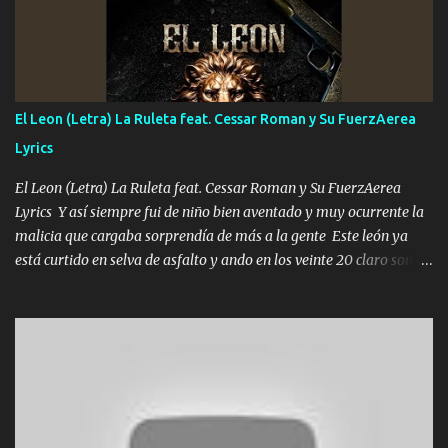
mirabas bonito si yo no fui el final feliz el final fue triste pa mí Y
duele no tenerte aquí sabiendo que moría por ti yo y la luna
cantamos y por ti nos embriagamos Quién sabe qué será de mí si
contigo fui muy feliz a lo mejor no lloró pero muy en el fondo te
adoro
El Leon (Letra) La Ruleta feat. Cessar Roman y Su FuerzAerea
Lyrics
El Leon (Letra) La Ruleta feat. Cessar Roman y Su FuerzAerea
Lyrics Y así siempre fui de niño bien aventado y muy ocurrente la
malicia que cargaba sorprendía de más a la gente Este león ya
está curtido en selva de asfalto y ando en los veinte 20 claro son
mis años Leon mi clave por si hay pendiente Tranquilo me la
navego ando en lo mío sin ni un pendiente si hay problemas lo
arreglamos padrino yo brincó en caliente Y No me paran aquí hay
pa más pues hay charola les voy a dar hasta topar pues no hay de
otra Música Surcando bien mi camino voy por mi línea no veo a
los lados aquel que no corre vuela no se me duerm voy chicoteado
Ya pasé varias hazañas ya tienen rato que me agarran el colmillo