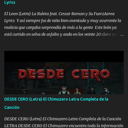
Lyrics
VIO POR LA FAMILIA PARA QUE SIGA EL LEGADO Es el DOS de
los HERMANOS un cerebro inteligente y com...
El Leon (Letra) La Ruleta feat. Cessar Roman y Su FuerzAerea
Lyrics Y así siempre fui de niño bien aventado y muy ocurrente la
malicia que cargaba sorprendía de más a la gente Este león ya
está curtido en selva de asfalto y ando en los veinte 20 claro son
mis años Leon mi clave por si hay pendiente Tranquilo me la
navego ando en lo mío sin ni un pendiente si hay problemas lo
arreglamos padrino yo brincó en caliente Y No me paran aquí hay
pa más pues hay charola les voy a dar hasta topar pues no hay de
otra Música Surcando bien mi camino voy por mi línea no veo a
los lados aquel que no corre vuela no se me duerm voy chicoteado
Ya pasé varias hazañas ya tienen rato que me agarran el colmillo
de este León los estatales no sé esperaron Al tiro esta la PrimiZa
también la nueve que cargo al lado doy la mano al que su amigo y
DESDE CERO (Letra) El Chimuzero Letra Completa de la
al traicionero damos pa abajo Y No me paran aquí hay pa más
Canción
pues hay charola les voy a dar hasta topar pues no hay de otra...
DESDE CERO (Letra) El Chimuzero Letra Completa de la Canción
LETRA DESDE CERO El Chimuzero encuentra toda la información