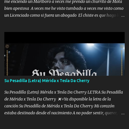
me enciendo un Marlboro a veces me prendo un churrito de Mota
bien apestosa A veces me he visto tumbado a veces me visto como
un Licenciado como si fuera un abogado El chiste es que hago lo
que quiero pues así soy me mandó yo tengo el control a todos yo
les paro el dedo soy hocicon un malcriado un malandrón Que Les
importa no saben nada falsas las risas las que me miran hay gente
corriente no quieren verte subir de level trucha mis plebes Música
A veces me pongo un sombrero a veces me ven la cachucha de lado
con la mirada siempre en alto A veces me fajó una super o a veces
me fajó una Glock siempre armado todas las generaciones yo
traigo El chiste es que hago lo que quiero pues así soy me mandó
yo tengo el control a todos yo les paro el dedo soy hocicon un
Su Pesadilla (Letra) Mérida x Tesla Da Cherry
malcriado un malandrón Que Les importa no saben nada falsas
las risas las que me miran hay gente corriente no quieren ve...
Su Pesadilla (Letra) Mérida x Tesla Da Cherry LETRA Su Pesadilla
de Mérida x Tesla Da Cherry ❌⭐Ya disponible la letra de la
canción Su Pesadilla de Mérida x Tesla Da Cherry Mi corazón
estaba destinado desde el nacimiento A no poder sentir, querer,
confiar y amar Soñaba con llegar a ser como uno más del resto
Pero aunque lo intentara nunca iba a cambiar Y no estaba viendo