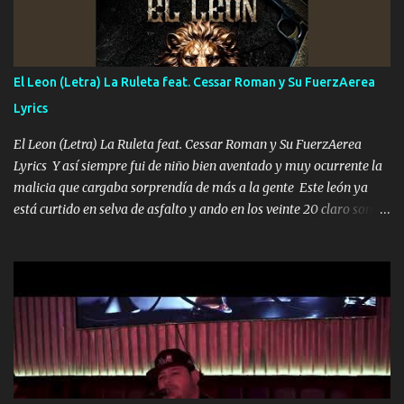
Música Si es que salta algún problema de confianza tengo gente
ahí está el Hombre Cuarenta y también Pariente 7 arreglan
cualquier problema no más es cuestión que ordené NOS HACE
FALTA UN HERMANO DE CLAVE ERA EL 24 SIEMPRE FUE UN
El Leon (Letra) La Ruleta feat. Cessar Roman y Su FuerzAerea
HOMBRE VALIENTE POR ALGO M'URIÓ PELEAND0 SIEMPRE
Lyrics
VIO POR LA FAMILIA PARA QUE SIGA EL LEGADO Es el DOS de
los HERMANOS un cerebro inteligente y com...
El Leon (Letra) La Ruleta feat. Cessar Roman y Su FuerzAerea
Lyrics Y así siempre fui de niño bien aventado y muy ocurrente la
malicia que cargaba sorprendía de más a la gente Este león ya
está curtido en selva de asfalto y ando en los veinte 20 claro son
mis años Leon mi clave por si hay pendiente Tranquilo me la
navego ando en lo mío sin ni un pendiente si hay problemas lo
arreglamos padrino yo brincó en caliente Y No me paran aquí hay
pa más pues hay charola les voy a dar hasta topar pues no hay de
otra Música Surcando bien mi camino voy por mi línea no veo a
los lados aquel que no corre vuela no se me duerm voy chicoteado
Ya pasé varias hazañas ya tienen rato que me agarran el colmillo
de este León los estatales no sé esperaron Al tiro esta la PrimiZa