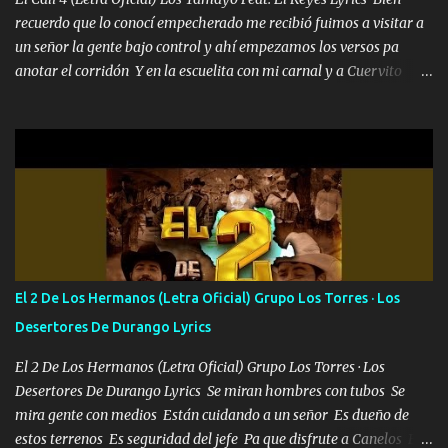
recuerdo que lo conocí empecherado me recibió fuimos a visitar a
un señor la gente bajo control y ahí empezamos los versos pa
anotar el corridón Y en la escuelita con mi carnal y a Cuervito
mandó a saludar la bergacera del Alamar pensó no llegó al final y
aquí se cumplen las reglas no secuestr0 no r0bar De La C giró la
orden nos comanda el doble P bien firmes con Alto PRIETO y la
camisa es color Verde y peleam0s la Bandera por todita a la ciudad
con los drones patrullando la Frontera De Tijuana Bulevares
Bellas Artes me ve en las blancas ya hace falta mi APA FLACO
verde se le extraña pa que sepan Aquí Pura GENTE DE LA RANA 🐸
POR CLAVE ES EL CALI 4 EN LA CIUDAD TIJUANA Música Al
tirante andamos mi carnal atento a cualquier necesidad no porque
El 2 De Los Hermanos (Letra Oficial) Grupo Los Torres · Los
se ve limpio el camino nos confiamos al andar y nunca con la
Desertores De Durango Lyrics
misma piedra me vuelvo a tropezar Cuando ando de enamorado
en corto me tiró a per...
El 2 De Los Hermanos (Letra Oficial) Grupo Los Torres · Los
Desertores De Durango Lyrics Se miran hombres con tubos Se
mira gente con medios Están cuidando a un señor Es dueño de
estos terrenos Es seguridad del jefe Pa que disfrute a Canelos Es