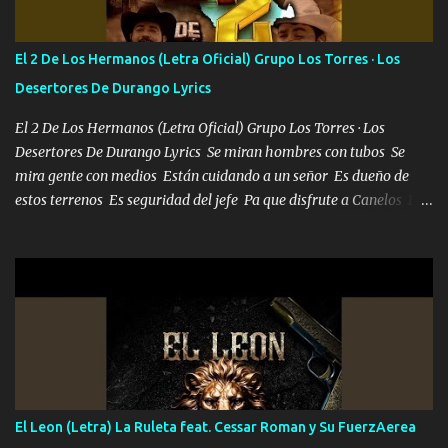
repleta de presidentes la bolsa estoy en mi pic si no se han dado
cuenta chequeen gráficas del kitch
El 2 De Los Hermanos (Letra Oficial) Grupo Los Torres · Los
Desertores De Durango Lyrics
El 2 De Los Hermanos (Letra Oficial) Grupo Los Torres · Los
Desertores De Durango Lyrics Se miran hombres con tubos Se
mira gente con medios Están cuidando a un señor Es dueño de
estos terrenos Es seguridad del jefe Pa que disfrute a Canelos Es
el DOS de los HERMANOS un cerebro 🧠 inteligente junto con su
hermano el TRES blindado el Estado tiene andan ESPERANDO al
UNO QUE PRONTO ESTARÁ PRESENTE Que no falten las bucanas
ni tampoco las mujeres porque es platica de grandes por eso hay
que estar alegres doy las instrucciones para atender los deberes
Música Si es que salta algún problema de confianza tengo gente
ahí está el Hombre Cuarenta y también Pariente 7 arreglan
cualquier problema no más es cuestión que ordené NOS HACE
FALTA UN HERMANO DE CLAVE ERA EL 24 SIEMPRE FUE UN
El Leon (Letra) La Ruleta feat. Cessar Roman y Su FuerzAerea
HOMBRE VALIENTE POR ALGO M'URIÓ PELEAND0 SIEMPRE