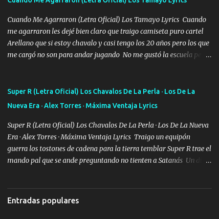
Cuando Me Agarraron (Letra Oficial) Los Tamayo Lyrics
menos la pensaron le volamos todo el coco" Letra original de
www.elnorteduro.com "Mi familia es lo primero mis hijos cua...
Cuando Me Agarraron (Letra Oficial) Los Tamayo Lyrics Cuando
me agarraron les dejé bien claro que traigo camiseta puro cartel
Arellano que si estoy chavalo y casi tengo los 20 años pero los que
me cargó no son para andar jugando No me gustó la escuela pero
las libretas para el otro lado las fuimos mandando Ya nos
difamaron y nos han tachado sigue la vieja guardia y sigue bien
firme el legado que si como me llamó varios ya se han preguntado
Super R (Letra Oficial) Los Chavalos De La Perla · Los De La
Yo Soy El De Las Pacas Sobrino Del Brazo Armad0 Con mi Glock
Nueva Era · Alex Torres · Máxima Ventaja Lyrics
fajado y mi R terciado me van a ver allá por TJ para un licenciado
mando un abrazo andamos al cien Choritas también Música
Super R (Letra Oficial) Los Chavalos De La Perla · Los De La Nueva
Ando en la colonia bien acelerado traigo un M2 que nunca me ha
Era · Alex Torres · Máxima Ventaja Lyrics Traigo un equipón
fallado para mi compadre mandó un fuerte abrazo también al
guerra los tostones de cadena para la tierra temblar Super R trae el
Especial sabe que lo apreciamos En los mejores antros me verán
mando pal que se ande preguntando no tienten a Satanás Un día
tomando con mujeres hermosas y botellas destapando siempre
primero de mayo cuatro boludos llegaron los mismos que fui a
bien cuidado bien atrabancado y a los que me conocen ya saben de
tumbar no se metan con el diablo yo no soy de andarla fiando yo
lo que hablo Entre lob...
si les voy a p'elear POR EL SEÑOR DE LOS GALLOS saben que la
Entradas populares
vida damos ya se lo fui a demostrar por ahí me ven bien equipado