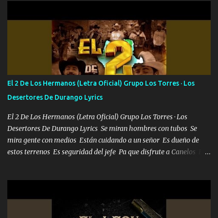
Que al frente tenía la respuesta Ahora ya lo entiendo Pero habrán
algunas que no lo entiendan Porque ahora soy su pesadilla, lo sé
Soy yo la octava maravilla, no lo niegues Tengo de rodillas a otras
cien Y por más que quieran no me detienen Soy yo la mente que
más brilla, lo ves Pa' mi la vida es tan sencilla No lo entenderías en
tu vida, y está bien Porque lo que tengo nadie lo tiene Una me está
escribiendo y la otra me va a llamar Quiere que vaya a verla y que
El 2 De Los Hermanos (Letra Oficial) Grupo Los Torres · Los
la invite a cenar Otras más me están pidiendo que las saque a
Desertores De Durango Lyrics
bailar Pero es que tengo un par de conciertos más que llenar Se
mueven solo por el interés P...
El 2 De Los Hermanos (Letra Oficial) Grupo Los Torres · Los
Desertores De Durango Lyrics Se miran hombres con tubos Se
mira gente con medios Están cuidando a un señor Es dueño de
estos terrenos Es seguridad del jefe Pa que disfrute a Canelos Es
el DOS de los HERMANOS un cerebro 🧠 inteligente junto con su
hermano el TRES blindado el Estado tiene andan ESPERANDO al
UNO QUE PRONTO ESTARÁ PRESENTE Que no falten las bucanas
ni tampoco las mujeres porque es platica de grandes por eso hay
que estar alegres doy las instrucciones para atender los deberes