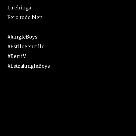
La chinga
Pero todo bien
#JungleBoys
#EstiloSencillo
#BenjiV
#LetraJungleBoys