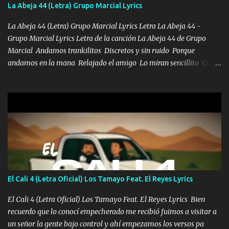
también la nueve que cargo al lado doy la mano al que su amigo y
La Abeja 44 (Letra) Grupo Marcial Lyrics
al traicionero damos pa abajo Y No me paran aquí hay pa más
pues hay charola les voy a dar hasta topar pues no hay de otra...
La Abeja 44 (Letra) Grupo Marcial Lyrics Letra La Abeja 44 -
Grupo Marcial Lyrics Letra de la canción La Abeja 44 de Grupo
Marcial Andamos trankilitos Discretos y sin ruido Porque
andamos en la mana Relajado el amigo Lo miran sencillito Con
una Glock bien fajada Lo miran relajado La vida disfrutando Y la
gente siempre criticando Nos miran algo bueno Ya sera ropa,
diamante lo que me cuelgan en el cuello (Chorus) Y cuando
coronamos Se jala los marciales Y sus guitarras ya van sonando
Un gallardo me prendo Para agarrar el vuelo y la mente y
tranquilizando Tomense un buen trago Y así es como empezamos
los versos que voy cantando (Music) A vido alta y bajas La carreta
se atora Pero nunca le aflojamos Ya me han pasado cosas Y
aunque ustedes no sepan Pero la vida es muy corta Hay que
El Cali 4 (Letra Oficial) Los Tamayo Feat. El Reyes Lyrics
echarle chingazos Y seguir trabajando porque nada es...
El Cali 4 (Letra Oficial) Los Tamayo Feat. El Reyes Lyrics Bien
recuerdo que lo conocí empecherado me recibió fuimos a visitar a
un señor la gente bajo control y ahí empezamos los versos pa