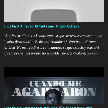
Un gallardo me prendo Para agarrar el vuelo y la mente y
tranquilizando Tomense un buen trago Y así es como empezamos
los versos que voy cantando (Music) A vido alta y bajas La carreta
se atora Pero nunca le aflojamos Ya me han pasado cosas Y
aunque ustedes no sepan Pero la vida es muy corta Hay que
El de las Artilladas · El Fantasma · Grupo Aztteca
echarle chingazos Y seguir trabajando porque nada es...
El de las Artilladas · El Fantasma · Grupo Aztteca ❌⭐Ya disponible
la letra de la canción El de las Artilladas · El Fantasma · Grupo
Aztteca "No está fácil este rollo aunque sé que no estoy solo ahí
afuera nos vemos pronto no se olviden de este cholo en cualquier
rato les caigo un saludo para todos" "Les afirma y donde quiera
cargo la misma bandera y aunque adentro de esta celda buen
equipo quedó afuera" Letra original de www.elnorteduro.com
"Bien al tiro la plebada siempre listos pa la gu'erra y a mi
compadre sabe que estoy al millón y es Olegario y un abrazo sabe
como soy" "El jefe ondeado buena escuela nos dejó y firmes
compadre avestruz hay le va un saludon que sigan las artilladas
en acción" Música "No hace falta ni mi apodo porque ya saben qué
rollo se escuchaba este loco les iba a durar muy poco cuando