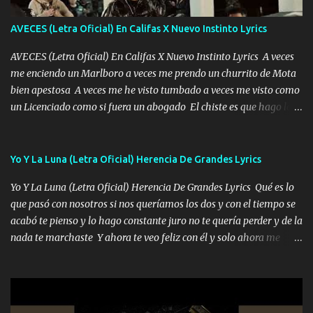
Peñasco Me fajó una Glock al cinto y de Louis Vuitton son mis
zapatos mi es...
AVECES (Letra Oficial) En Califas X Nuevo Instinto Lyrics
AVECES (Letra Oficial) En Califas X Nuevo Instinto Lyrics A veces
me enciendo un Marlboro a veces me prendo un churrito de Mota
bien apestosa A veces me he visto tumbado a veces me visto como
un Licenciado como si fuera un abogado El chiste es que hago lo
que quiero pues así soy me mandó yo tengo el control a todos yo
les paro el dedo soy hocicon un malcriado un malandrón Que Les
importa no saben nada falsas las risas las que me miran hay gente
Yo Y La Luna (Letra Oficial) Herencia De Grandes Lyrics
corriente no quieren verte subir de level trucha mis plebes Música
Yo Y La Luna (Letra Oficial) Herencia De Grandes Lyrics Qué es lo
A veces me pongo un sombrero a veces me ven la cachucha de lado
que pasó con nosotros si nos queríamos los dos y con el tiempo se
con la mirada siempre en alto A veces me fajó una super o a veces
acabó te pienso y lo hago constante juro no te quería perder y de la
me fajó una Glock siempre armado todas las generaciones yo
nada te marchaste Y ahora te veo feliz con él y solo ahora me
traigo El chiste es que hago lo que quiero pues así soy me mandó
quedé yo y la luna cantamos y por ti nos embriagamos' Quién
yo tengo el control a todos yo les paro el dedo soy hocicon un
sabe que será de mí si contigo fue muy feliz a lo mejor no lloro
malcriado un malandrón Que Les importa no saben nada falsas
pero muy en el fondo te adoro' Música Me muero por ir a buscarte
las risas las que me miran hay gente corriente no quieren ve...
pero eso ya no va a pasar me perderé en la soledad Porque me