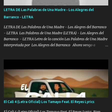
de este León los estatales no sé esperaron Al tiro esta la PrimiZa
también la nueve que cargo al lado doy la mano al que su amigo y
LETRA DE Las Palabras de Una Madre - Los Alegres del
al traicionero damos pa abajo Y No me paran aquí hay pa más
Barranco - LETRA
pues hay charola les voy a dar hasta topar pues no hay de otra...
LETRA DE Las Palabras de Una Madre - Los Alegres del Barranco
- LETRA Las Palabras de Una Madre (LETRA) - Los Alegres del
Barranco - LETRA Letra de la canción Las Palabras de Una Madre
interpretada por Los Alegres del Barranco Ahora vengo a
visitarte, a tu txumba a saludarte, se que del cielo me vez y desde
halla has de cuidarme, son palabras de una madre, que lleva en el
viento a su hijo y aunque ahora ya este con Dios el destino así lo
quiso, él tiempo sigue pasando y nunca te olvidaremos, aquí
seguiré esperando hasta volvernos a vernos El recuerdo que yo
tengo de mi mente no se va, en mi corazón me llevo lo mismo que
tu papá, a veces me pongo triste porque no puedo mirarte, mas se
que tu me escuchas porque tu eres mi gran ángel, El desespero me
llega para reunirme contigo, tu iluminas mi sendero por siempre
El Cali 4 (Letra Oficial) Los Tamayo Feat. El Reyes Lyrics
serás mi niño, del amor que yo te tengo es co...
El Cali 4 (Letra Oficial) Los Tamayo Feat. El Reyes Lyrics Bien