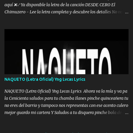
aquí ❌♐ Ya disponible la letra de la canción DESDE CERO El
Chimuzero - Lee la letra completa y descubre los detalles No nací
en cuna de oro , Pero Andamos Firmes Buscando el Billete. Cómo
Vengo desde Cero Se que Solo Plata. No es lo Suficiente, Soy De
muy Pocos amigos los que están conmigo las Gracias por todo , Mi
Mesa será Compartida con los que Estuvieron Cuando estuve Solo.
❌ www.elnorteduro.com ❌ Yo No limito los Sueños , si no existe
Uno pues Hallamos Modos , Si me caigo me Levanto, Aprendo Del
Error Y me sacudo El Lodo ❌ www.elnorteduro.com ❌ El Dinero
No me falta Pero Tampoco me Estorba , Por Eso Manejo Todo
Bien Regido Por mis Normas . Aquí no Se Sufre de Ego vengo Desde
NAQUETO (Letra Oficial) Yng Lvcas Lyrics
Abajo y me costó subir Fue Con Trabajo Y Esfuerzo, Nada es
Regalado Me Super Invertir A Mí lado Una Princesa que A pesar de
NAQUETO (Letra Oficial) Yng Lvcas Lyrics Ahora va la mía y va pa
Todo Siempre a estado ahí . Hecho pa...
la Cenicienta saludos para tu chamba Ilanes pinche quinceañera tu
no eres del barrio y tampoco nos representas con ese acento culero
mejor guardo mi cartera Y Saludos a tu disquera pinche bola de
corrientes de Candela no trae nada y de música mucho menos te
robaron en tu casa y a tus padres como perros los traían