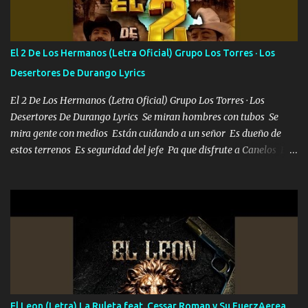
repleta de presidentes la bolsa estoy en mi pic si no se han dado
cuenta chequeen gráficas del kitch
El 2 De Los Hermanos (Letra Oficial) Grupo Los Torres · Los
Desertores De Durango Lyrics
El 2 De Los Hermanos (Letra Oficial) Grupo Los Torres · Los
Desertores De Durango Lyrics Se miran hombres con tubos Se
mira gente con medios Están cuidando a un señor Es dueño de
estos terrenos Es seguridad del jefe Pa que disfrute a Canelos Es
el DOS de los HERMANOS un cerebro 🧠 inteligente junto con su
hermano el TRES blindado el Estado tiene andan ESPERANDO al
UNO QUE PRONTO ESTARÁ PRESENTE Que no falten las bucanas
ni tampoco las mujeres porque es platica de grandes por eso hay
que estar alegres doy las instrucciones para atender los deberes
Música Si es que salta algún problema de confianza tengo gente
ahí está el Hombre Cuarenta y también Pariente 7 arreglan
cualquier problema no más es cuestión que ordené NOS HACE
FALTA UN HERMANO DE CLAVE ERA EL 24 SIEMPRE FUE UN
El Leon (Letra) La Ruleta feat. Cessar Roman y Su FuerzAerea