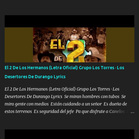
confiar y amar Soñaba con llegar a ser como uno más del resto
Pero aunque lo intentara nunca iba a cambiar Y no estaba viendo
Que al frente tenía la respuesta Ahora ya lo entiendo Pero habrán
algunas que no lo entiendan Porque ahora soy su pesadilla, lo sé
Soy yo la octava maravilla, no lo niegues Tengo de rodillas a otras
cien Y por más que quieran no me detienen Soy yo la mente que
más brilla, lo ves Pa' mi la vida es tan sencilla No lo entenderías en
tu vida, y está bien Porque lo que tengo nadie lo tiene Una me está
escribiendo y la otra me va a llamar Quiere que vaya a verla y que
El 2 De Los Hermanos (Letra Oficial) Grupo Los Torres · Los
la invite a cenar Otras más me están pidiendo que las saque a
Desertores De Durango Lyrics
bailar Pero es que tengo un par de conciertos más que llenar Se
mueven solo por el interés P...
El 2 De Los Hermanos (Letra Oficial) Grupo Los Torres · Los
Desertores De Durango Lyrics Se miran hombres con tubos Se
mira gente con medios Están cuidando a un señor Es dueño de
estos terrenos Es seguridad del jefe Pa que disfrute a Canelos Es
el DOS de los HERMANOS un cerebro 🧠 inteligente junto con su
hermano el TRES blindado el Estado tiene andan ESPERANDO al
UNO QUE PRONTO ESTARÁ PRESENTE Que no falten las bucanas