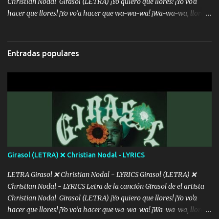
Christian Nodal Girasol (LETRA) ¡Yo quiero que llores! ¡Yo vo'a
hacer que llores! ¡Yo vo’a hacer que wa-wa-wa! ¡Wa-wa-wa, llores!
Hoy me levanté bromista y me tienes que aguantar No quiero
bromear contigo, de ti quiero bromear Tú eres un chiste, cabrón,
cada que intentas cantar Cada que intentas rapear, cada que
Entradas populares
intentas rimar Pobre payaso que usa a todo el mundo pa' conectar
con la gente Dices "Latino Gang" pero pisas a to'a tu gente Pa’ dar
mensajes, m'ijo, hay quе ser coherentеs Si tú no eres artista, al
menos se prudente Hoy me sabe a mierda, traigo un Balvin en los
dientes Por falta de empatía le toca ser resiliente ¿Acaso eres
consciente de los followers que mueves? Parcerito, abre los ojos y
ve el poder que tienes Otro chiste malo son los nombres de tus
álbum's "José, vibras colores con la energía del diablo " ¿Si ...
Girasol (LETRA) ❌ Christian Nodal - LYRICS
LETRA Girasol ❌ Christian Nodal - LYRICS Girasol (LETRA) ❌
Christian Nodal - LYRICS Letra de la canción Girasol de el artista
Christian Nodal Girasol (LETRA) ¡Yo quiero que llores! ¡Yo vo'a
hacer que llores! ¡Yo vo’a hacer que wa-wa-wa! ¡Wa-wa-wa, llores!