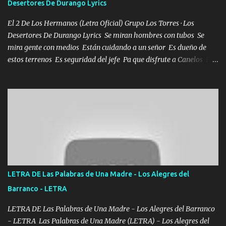
Desertores De Durango Lyrics
misma piedra me vuelvo a tropezar Cuando ando de enamorado
en corto me tiró a per...
El 2 De Los Hermanos (Letra Oficial) Grupo Los Torres · Los
Desertores De Durango Lyrics Se miran hombres con tubos Se
mira gente con medios Están cuidando a un señor Es dueño de
estos terrenos Es seguridad del jefe Pa que disfrute a Canelos Es
el DOS de los HERMANOS un cerebro 🧠 inteligente junto con su
hermano el TRES blindado el Estado tiene andan ESPERANDO al
UNO QUE PRONTO ESTARÁ PRESENTE Que no falten las bucanas
ni tampoco las mujeres porque es platica de grandes por eso hay
que estar alegres doy las instrucciones para atender los deberes
Música Si es que salta algún problema de confianza tengo gente
ahí está el Hombre Cuarenta y también Pariente 7 arreglan
cualquier problema no más es cuestión que ordené NOS HACE
FALTA UN HERMANO DE CLAVE ERA EL 24 SIEMPRE FUE UN
LETRA DE Las Palabras de Una Madre - Los Alegres del
HOMBRE VALIENTE POR ALGO M'URIÓ PELEAND0 SIEMPRE
Barranco - LETRA
VIO POR LA FAMILIA PARA QUE SIGA EL LEGADO Es el DOS de
los HERMANOS un cerebro inteligente y com...
LETRA DE Las Palabras de Una Madre - Los Alegres del Barranco
- LETRA Las Palabras de Una Madre (LETRA) - Los Alegres del