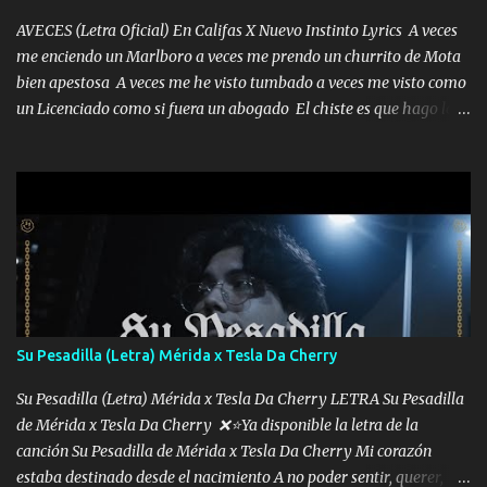
AVECES (Letra Oficial) En Califas X Nuevo Instinto Lyrics A veces
me enciendo un Marlboro a veces me prendo un churrito de Mota
bien apestosa A veces me he visto tumbado a veces me visto como
un Licenciado como si fuera un abogado El chiste es que hago lo
que quiero pues así soy me mandó yo tengo el control a todos yo
les paro el dedo soy hocicon un malcriado un malandrón Que Les
importa no saben nada falsas las risas las que me miran hay gente
corriente no quieren verte subir de level trucha mis plebes Música
A veces me pongo un sombrero a veces me ven la cachucha de lado
con la mirada siempre en alto A veces me fajó una super o a veces
me fajó una Glock siempre armado todas las generaciones yo
traigo El chiste es que hago lo que quiero pues así soy me mandó
yo tengo el control a todos yo les paro el dedo soy hocicon un
Su Pesadilla (Letra) Mérida x Tesla Da Cherry
malcriado un malandrón Que Les importa no saben nada falsas
las risas las que me miran hay gente corriente no quieren ve...
Su Pesadilla (Letra) Mérida x Tesla Da Cherry LETRA Su Pesadilla
de Mérida x Tesla Da Cherry ❌⭐Ya disponible la letra de la
canción Su Pesadilla de Mérida x Tesla Da Cherry Mi corazón
estaba destinado desde el nacimiento A no poder sentir, querer,