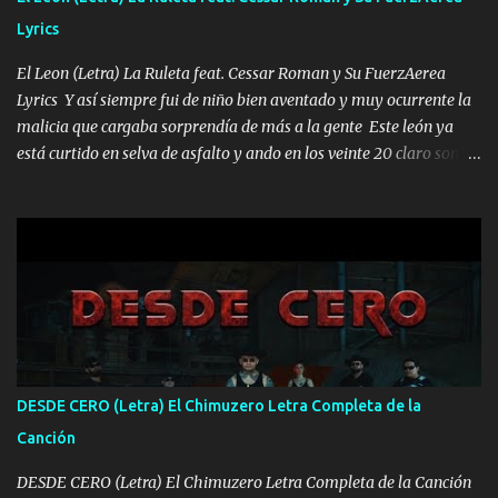
HOMBRE VALIENTE POR ALGO M'URIÓ PELEAND0 SIEMPRE
Lyrics
VIO POR LA FAMILIA PARA QUE SIGA EL LEGADO Es el DOS de
los HERMANOS un cerebro inteligente y com...
El Leon (Letra) La Ruleta feat. Cessar Roman y Su FuerzAerea
Lyrics Y así siempre fui de niño bien aventado y muy ocurrente la
malicia que cargaba sorprendía de más a la gente Este león ya
está curtido en selva de asfalto y ando en los veinte 20 claro son
mis años Leon mi clave por si hay pendiente Tranquilo me la
navego ando en lo mío sin ni un pendiente si hay problemas lo
arreglamos padrino yo brincó en caliente Y No me paran aquí hay
pa más pues hay charola les voy a dar hasta topar pues no hay de
otra Música Surcando bien mi camino voy por mi línea no veo a
los lados aquel que no corre vuela no se me duerm voy chicoteado
Ya pasé varias hazañas ya tienen rato que me agarran el colmillo
de este León los estatales no sé esperaron Al tiro esta la PrimiZa
también la nueve que cargo al lado doy la mano al que su amigo y
DESDE CERO (Letra) El Chimuzero Letra Completa de la
al traicionero damos pa abajo Y No me paran aquí hay pa más
Canción
pues hay charola les voy a dar hasta topar pues no hay de otra...
DESDE CERO (Letra) El Chimuzero Letra Completa de la Canción