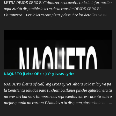
LETRA DESDE CERO El Chimuzero encuentra toda la información
aquí ❌♐ Ya disponible la letra de la canción DESDE CERO El
Chimuzero - Lee la letra completa y descubre los detalles No nací
en cuna de oro , Pero Andamos Firmes Buscando el Billete. Cómo
Vengo desde Cero Se que Solo Plata. No es lo Suficiente, Soy De
muy Pocos amigos los que están conmigo las Gracias por todo , Mi
Mesa será Compartida con los que Estuvieron Cuando estuve Solo.
❌ www.elnorteduro.com ❌ Yo No limito los Sueños , si no existe
Uno pues Hallamos Modos , Si me caigo me Levanto, Aprendo Del
Error Y me sacudo El Lodo ❌ www.elnorteduro.com ❌ El Dinero
No me falta Pero Tampoco me Estorba , Por Eso Manejo Todo
Bien Regido Por mis Normas . Aquí no Se Sufre de Ego vengo Desde
NAQUETO (Letra Oficial) Yng Lvcas Lyrics
Abajo y me costó subir Fue Con Trabajo Y Esfuerzo, Nada es
Regalado Me Super Invertir A Mí lado Una Princesa que A pesar de
NAQUETO (Letra Oficial) Yng Lvcas Lyrics Ahora va la mía y va pa
Todo Siempre a estado ahí . Hecho pa...
la Cenicienta saludos para tu chamba Ilanes pinche quinceañera tu
no eres del barrio y tampoco nos representas con ese acento culero
mejor guardo mi cartera Y Saludos a tu disquera pinche bola de
corrientes de Candela no trae nada y de música mucho menos te
robaron en tu casa y a tus padres como perros los traían