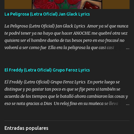
fallado para mi compadre mandó un fuerte abrazo también al
Especial sabe que lo apreciamos En los mejores antros me verán
La Peligrosa (Letra Oficial) Jan Glack Lyrics
tomando con mujeres hermosas y botellas destapando siempre
bien cuidado bien atrabancado y a los que me conocen ya saben de
La Peligrosa (Letra Oficial) Jan Glack Lyrics Amor ya sé que nunca
lo que hablo Entre lob...
te podré tener ya no hayo que hacer ANOCHE me quebré otra vez
quisiera ser el hombre dueño de tus besos pero en eso fracasé no
volverá a ser como fue Ella era la peligrosa la que casi casi
convertí en mi esposa la que no importaba si llegaba tarde se
ponía contenta con un par de rosas Y aunque pasen cien años cien
años solo pienso en ti mami no me crees se que no me crees
El Freddy (Letra Oficial) Grupo Feroz Lyrics
Música Amar me duele estoy rodeado de mujeres pero solo
El Freddy (Letra Oficial) Grupo Feroz Lyrics En porte luego se
quieren billetes y yo que solo ocupo verte Recuerdo echábamos
distingue y pa gastar tan poco es que se fije pero si también se
pasión en la troca tus labios besándome yo quitándote la ropa no
acuerda de los tiempos que le batalló ahora cambiaron las cosas y
quiero que sea nunca con otra yo quiero llevarte a la Luna y si
eso se nota gracias a Dios Un reloj fino en su muñeca se lleva
quieres en ese momento te pido que seas mi esposa Chingada
varios juntos esa pieza de repente modo fresa y por Egipto lo van
madre no quiero dejar de tenerte no ayuda la p'uta loquera y al
a ver llega cena y hace escala por París lo ven con su mujer Y no
chile quisiera ser menos de ti dependiente la pinche tristeza me
crean que es mansito tiene carácter el amigo pero si lo tratan
encierra princesa tu sabes que nunca saldras de mi mente Ella era
Entradas populares
también te sabe tratar y Freddy escuchó que lo han de llamar
la peligro...