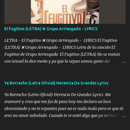
más Si te sientes sola no me llames porfa Me pongo sencible e
imagino tu sombra Clase azul es el tequila e interior la ropa Clip
cap la champagne el polvo es color rosa Me contacto un ángel eres
tú mi hermosa La que me alegra los días y sigo tomando Y
El Fugitivo (LETRA) ❌ Grupo Arriesgado - LYRICS
pensar... Que tú ya no vas a estar Pasarán... Solito me dejaras
Intentar... ...
LETRA - El Fugitivo ❌ Grupo Arriesgado - LYRICS El Fugitivo
(LETRA) ❌ Grupo Arriesgado - LYRICS Letra de la canción El
Fugitivo de Grupo Arriesgado El Fugitivo (LETRA) No se metan
con ismael lo dice meño y pa que lo sepan somos gente del
sombrero y la mayiza aquí se respeta pa los rumbos del azache
paseo tranquilo pues son mi tierra por ahí les tire una clave y del M
grande traemos la bandera 04 se oye por los radios y bien
Ya Borracho (Letra Oficial) Herencia De Grandes Lyrics
pendientes andan los chávalos la espalda me van cuidando y si se
Ya Borracho (Letra Oficial) Herencia De Grandes Lyrics Me
ofrece también peleam'os bien atentó el compa huicho la corta al
enamoré y creo que me fui de paso hoy me declaro un loco
cinto y radios colgados cuando salimos del rancho carros
obsesionado y no te espantes pues no es nada malo pero es que tú
blindándos y bien equipados no somos gente de problemas pero
eres mi amor anhelado Cuando te vi sentí algo que ya no había
defendemos muy bien nuestra tierra buena sombra nos cobija y el
aquí quise elegir por mí y me decidí por ti Y ya borracho me
mismo ranchero es el que patrocina No crean que se me ah
parqueo por tu ventana para llevarte las canciones que te encantan