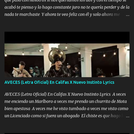
que pasó con nosotros si nos queríamos los dos y con el tiempo se
alteró de repente Mi carnal Abel aun lado ni uno con el otro no se
acabó te pienso y lo hago constante juro no te quería perder y de la
ha rajado pal Chinchillas un saludo y para un amigo que está en
nada te marchaste Y ahora te veo feliz con él y solo ahora me
Peñasco Me fajó una Glock al cinto y de Louis Vuitton son mis
quedé yo y la luna cantamos y por ti nos embriagamos' Quién
zapatos mi es...
sabe que será de mí si contigo fue muy feliz a lo mejor no lloro
pero muy en el fondo te adoro' Música Me muero por ir a buscarte
pero eso ya no va a pasar me perderé en la soledad Porque me
mirabas bonito si yo no fui el final feliz el final fue triste pa mí Y
duele no tenerte aquí sabiendo que moría por ti yo y la luna
cantamos y por ti nos embriagamos Quién sabe qué será de mí si
contigo fui muy feliz a lo mejor no lloró pero muy en el fondo te
adoro
AVECES (Letra Oficial) En Califas X Nuevo Instinto Lyrics
AVECES (Letra Oficial) En Califas X Nuevo Instinto Lyrics A veces
me enciendo un Marlboro a veces me prendo un churrito de Mota
bien apestosa A veces me he visto tumbado a veces me visto como
un Licenciado como si fuera un abogado El chiste es que hago lo
que quiero pues así soy me mandó yo tengo el control a todos yo
les paro el dedo soy hocicon un malcriado un malandrón Que Les