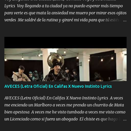
Lyrics Voy llegando a tu ciudad ya no puedo esperar más tiempo
para verte es que mata la ansiedad me muero por mirar esos ojitos
verdes Me saldré de la rutina y giraré mi vida para que tú estés en
ella como debe ser Yo sé que eres conocida que varios te tiran pero
no merecen y dile ya a tus amigas que no te presenten con más
pequeñeces Aquí estoy no dejaré que se te acerquen nadie porque
solo yo tendre el candado 🔒 del amor ❤️ Música Mil y un besos
para dar ya estando en tu ciudad no habrá quien lo detenga si las
copas van de más vayamos a un lugar y cerremos las puertas
Entre alcohol y besos se va incrementado el Fuego en esa
habitación ya no mires más el reloj Única por donde vas me curas
tú mi mal moviendo tu silueta no hay otra que te sea igual te ves
AVECES (Letra Oficial) En Califas X Nuevo Instinto Lyrics
tan especial por eso es que me tientas Aquí estoy no dejaré que se
te acerque nadie porque solo yo tendre el candado 🔒 del a...
AVECES (Letra Oficial) En Califas X Nuevo Instinto Lyrics A veces
me enciendo un Marlboro a veces me prendo un churrito de Mota
bien apestosa A veces me he visto tumbado a veces me visto como
un Licenciado como si fuera un abogado El chiste es que hago lo
que quiero pues así soy me mandó yo tengo el control a todos yo