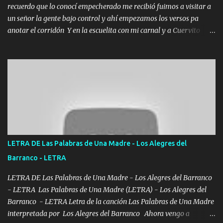
recuerdo que lo conocí empecherado me recibió fuimos a visitar a
un señor la gente bajo control y ahí empezamos los versos pa
anotar el corridón Y en la escuelita con mi carnal y a Cuervito
mandó a saludar la bergacera del Alamar pensó no llegó al final y
aquí se cumplen las reglas no secuestr0 no r0bar De La C giró la
orden nos comanda el doble P bien firmes con Alto PRIETO y la
camisa es color Verde y peleam0s la Bandera por todita a la ciudad
con los drones patrullando la Frontera De Tijuana Bulevares
Bellas Artes me ve en las blancas ya hace falta mi APA FLACO
verde se le extraña pa que sepan Aquí Pura GENTE DE LA RANA 🐸
POR CLAVE ES EL CALI 4 EN LA CIUDAD TIJUANA Música Al
tirante andamos mi carnal atento a cualquier necesidad no porque
LETRA DE Las Palabras de Una Madre - Los Alegres del
se ve limpio el camino nos confiamos al andar y nunca con la
Barranco - LETRA
misma piedra me vuelvo a tropezar Cuando ando de enamorado
en corto me tiró a per...
LETRA DE Las Palabras de Una Madre - Los Alegres del Barranco
- LETRA Las Palabras de Una Madre (LETRA) - Los Alegres del
Barranco - LETRA Letra de la canción Las Palabras de Una Madre
interpretada por Los Alegres del Barranco Ahora vengo a