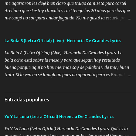
me agarraron les dejé bien claro que traigo camiseta puro cartel
Arellano que si estoy chavalo y casi tengo los 20 años pero los que
me cargó no son para andar jugando No me gustó la escuela pero
las libretas para el otro lado las fuimos mandando Ya nos
difamaron y nos han tachado sigue la vieja guardia y sigue bien
firme el legado que si como me llamó varios ya se han preguntado
La Bola 8 (Letra Oficial) (Live) · Herencia De Grandes Lyrics
Yo Soy El De Las Pacas Sobrino Del Brazo Armad0 Con mi Glock
La Bola 8 (Letra Oficial) (Live) · Herencia De Grandes Lyrics La
fajado y mi R terciado me van a ver allá por TJ para un licenciado
bola ocho está sobre la mesa y para que sepan hay resultado
mando un abrazo andamos al cien Choritas también Música
bueno porque aquí no hay mermas soy de palabra y de muy buen
Ando en la colonia bien acelerado traigo un M2 que nunca me ha
trato Si lo ven no sé imaginan pues no aparenta pero es Bragado a
fallado para mi compadre mandó un fuerte abrazo también al
cualquiera lo saluda que dice mi toro como ha estado No soy de
Especial sabe que lo apreciamos En los mejores antros me verán
muchos amigos los que yo tengo ya están contados mi familia es
tomando con mujeres hermosas y botellas destapando siempre
lo primero que cualquier cosa es un gran regalo Siempre me van a
bien cuidado bien atrabancado y a los que me conocen ya saben de
Entradas populares
ver solo más no ando solo ai ta el aparato con cargador extendido
lo que hablo Entre lob...
para lucirlo yo aquí lo calmo Y mis collares me dan protección me
Yo Y La Luna (Letra Oficial) Herencia De Grandes Lyrics
cuidan los santos y mi Dios cada día con mas ganas le doy todo
por un futuro mejor Música Empecé desde los trece y hasta la
Yo Y La Luna (Letra Oficial) Herencia De Grandes Lyrics Qué es lo
fecha aún sigo vigente no soy manchado soy bueno pero si me