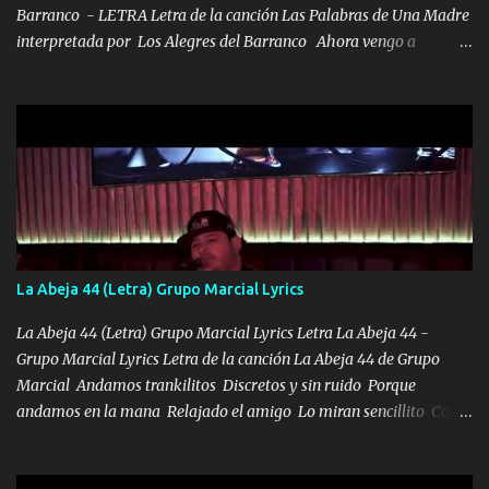
Barranco - LETRA Letra de la canción Las Palabras de Una Madre
interpretada por Los Alegres del Barranco Ahora vengo a
visitarte, a tu txumba a saludarte, se que del cielo me vez y desde
halla has de cuidarme, son palabras de una madre, que lleva en el
viento a su hijo y aunque ahora ya este con Dios el destino así lo
quiso, él tiempo sigue pasando y nunca te olvidaremos, aquí
seguiré esperando hasta volvernos a vernos El recuerdo que yo
tengo de mi mente no se va, en mi corazón me llevo lo mismo que
tu papá, a veces me pongo triste porque no puedo mirarte, mas se
que tu me escuchas porque tu eres mi gran ángel, El desespero me
llega para reunirme contigo, tu iluminas mi sendero por siempre
La Abeja 44 (Letra) Grupo Marcial Lyrics
serás mi niño, del amor que yo te tengo es co...
La Abeja 44 (Letra) Grupo Marcial Lyrics Letra La Abeja 44 -
Grupo Marcial Lyrics Letra de la canción La Abeja 44 de Grupo
Marcial Andamos trankilitos Discretos y sin ruido Porque
andamos en la mana Relajado el amigo Lo miran sencillito Con
una Glock bien fajada Lo miran relajado La vida disfrutando Y la
gente siempre criticando Nos miran algo bueno Ya sera ropa,