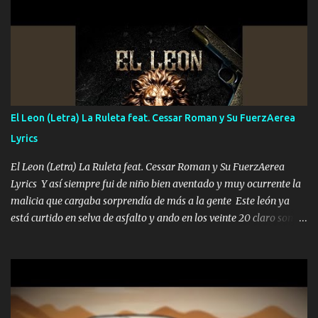
importa no saben nada falsas las risas las que me miran hay gente
corriente no quieren verte subir de level trucha mis plebes Música
A veces me pongo un sombrero a veces me ven la cachucha de lado
con la mirada siempre en alto A veces me fajó una super o a veces
me fajó una Glock siempre armado todas las generaciones yo
traigo El chiste es que hago lo que quiero pues así soy me mandó
yo tengo el control a todos yo les paro el dedo soy hocicon un
El Leon (Letra) La Ruleta feat. Cessar Roman y Su FuerzAerea
malcriado un malandrón Que Les importa no saben nada falsas
Lyrics
las risas las que me miran hay gente corriente no quieren ve...
El Leon (Letra) La Ruleta feat. Cessar Roman y Su FuerzAerea
Lyrics Y así siempre fui de niño bien aventado y muy ocurrente la
malicia que cargaba sorprendía de más a la gente Este león ya
está curtido en selva de asfalto y ando en los veinte 20 claro son
mis años Leon mi clave por si hay pendiente Tranquilo me la
navego ando en lo mío sin ni un pendiente si hay problemas lo
arreglamos padrino yo brincó en caliente Y No me paran aquí hay
pa más pues hay charola les voy a dar hasta topar pues no hay de
otra Música Surcando bien mi camino voy por mi línea no veo a