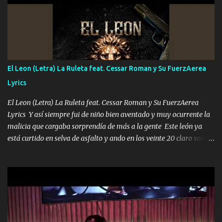
ni tampoco las mujeres porque es platica de grandes por eso hay
que estar alegres doy las instrucciones para atender los deberes
Música Si es que salta algún problema de confianza tengo gente
ahí está el Hombre Cuarenta y también Pariente 7 arreglan
cualquier problema no más es cuestión que ordené NOS HACE
FALTA UN HERMANO DE CLAVE ERA EL 24 SIEMPRE FUE UN
El Leon (Letra) La Ruleta feat. Cessar Roman y Su FuerzAerea
HOMBRE VALIENTE POR ALGO M'URIÓ PELEAND0 SIEMPRE
Lyrics
VIO POR LA FAMILIA PARA QUE SIGA EL LEGADO Es el DOS de
los HERMANOS un cerebro inteligente y com...
El Leon (Letra) La Ruleta feat. Cessar Roman y Su FuerzAerea
Lyrics Y así siempre fui de niño bien aventado y muy ocurrente la
malicia que cargaba sorprendía de más a la gente Este león ya
está curtido en selva de asfalto y ando en los veinte 20 claro son
mis años Leon mi clave por si hay pendiente Tranquilo me la
navego ando en lo mío sin ni un pendiente si hay problemas lo
arreglamos padrino yo brincó en caliente Y No me paran aquí hay
pa más pues hay charola les voy a dar hasta topar pues no hay de
otra Música Surcando bien mi camino voy por mi línea no veo a
los lados aquel que no corre vuela no se me duerm voy chicoteado
Ya pasé varias hazañas ya tienen rato que me agarran el colmillo