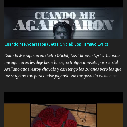
diamante lo que me cuelgan en el cuello (Chorus) Y cuando
coronamos Se jala los marciales Y sus guitarras ya van sonando
Un gallardo me prendo Para agarrar el vuelo y la mente y
tranquilizando Tomense un buen trago Y así es como empezamos
los versos que voy cantando (Music) A vido alta y bajas La carreta
se atora Pero nunca le aflojamos Ya me han pasado cosas Y
aunque ustedes no sepan Pero la vida es muy corta Hay que
Cuando Me Agarraron (Letra Oficial) Los Tamayo Lyrics
echarle chingazos Y seguir trabajando porque nada es...
Cuando Me Agarraron (Letra Oficial) Los Tamayo Lyrics Cuando
me agarraron les dejé bien claro que traigo camiseta puro cartel
Arellano que si estoy chavalo y casi tengo los 20 años pero los que
me cargó no son para andar jugando No me gustó la escuela pero
las libretas para el otro lado las fuimos mandando Ya nos
difamaron y nos han tachado sigue la vieja guardia y sigue bien
firme el legado que si como me llamó varios ya se han preguntado
Yo Soy El De Las Pacas Sobrino Del Brazo Armad0 Con mi Glock
fajado y mi R terciado me van a ver allá por TJ para un licenciado
mando un abrazo andamos al cien Choritas también Música
Ando en la colonia bien acelerado traigo un M2 que nunca me ha