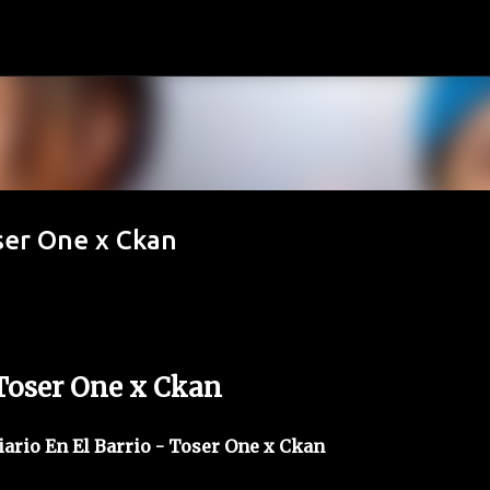
Ir al contenido principal
oser One x Ckan
) Toser One x Ckan
Diario En El Barrio - Toser One x Ckan