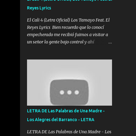
agarrar el vuelo y la mente y tranquilizando
Reyes Lyrics
Tomense un buen trago Y así es como
empezamos los versos que voy cantando
El Cali 4 (Letra Oficial) Los Tamayo Feat. El
(Music) A vido alta y bajas La carreta se
Reyes Lyrics Bien recuerdo que lo conocí
atora Pero nunca le aflojamos Ya me han
empecherado me recibió fuimos a visitar a
pasado cosas Y aunque ustedes no sepan
un señor la gente bajo control y ahí
Pero la vida es muy corta Hay que echarle
empezamos los versos pa anotar el corridón
chingazos Y seguir trabajando porque nada
Y en la escuelita con mi carnal y a Cuervito
es...
mandó a saludar la bergacera del Alamar
pensó no llegó al final y aquí se cumplen las
reglas no secuestr0 no r0bar De La C giró la
orden nos comanda el doble P bien firmes
con Alto PRIETO y la camisa es color Verde y
peleam0s la Bandera por todita a la ciudad
con los drones patrullando la Frontera De
LETRA DE Las Palabras de Una Madre -
Tijuana Bulevares Bellas Artes me ve en las
Los Alegres del Barranco - LETRA
blancas ya hace falta mi APA FLACO verde
se le extraña pa que sepan Aquí Pura GENTE
LETRA DE Las Palabras de Una Madre - Los