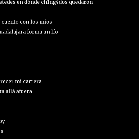
ustedes en dónde ch1ng4dos quedaron
i cuento con los míos
uadalajara forma un lío
crecer mi carrera
ta allá afuera
soy
os