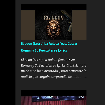
seguridad del jefe Pa que disfrute a Canelos
conciertos más que llenar Se mueven solo
Es el DOS de los HERMANOS un cerebro 🧠
por el interés P...
inteligente junto con su hermano el TRES
blindado el Estado tiene andan ESPERANDO
al UNO QUE PRONTO ESTARÁ PRESENTE
Que no falten las bucanas ni tampoco las
mujeres porque es platica de grandes por eso
hay que estar alegres doy las instrucciones
El Leon (Letra) La Ruleta feat. Cessar
para atender los deberes Música Si es que
Roman y Su FuerzAerea Lyrics
salta algún problema de confianza tengo
gente ahí está el Hombre Cuarenta y
El Leon (Letra) La Ruleta feat. Cessar
también Pariente 7 arreglan cualquier
Roman y Su FuerzAerea Lyrics Y así siempre
problema no más es cuestión que ordené
fui de niño bien aventado y muy ocurrente la
NOS HACE FALTA UN HERMANO DE CLAVE
malicia que cargaba sorprendía de más a la
ERA EL 24 SIEMPRE FUE UN HOMBRE
gente Este león ya está curtido en selva de
VALIENTE POR ALGO M'URIÓ PELEAND0
asfalto y ando en los veinte 20 claro son mis
SIEMPRE VIO POR LA FAMILIA PARA QUE
años Leon mi clave por si hay pendiente
SIGA EL LEGADO Es el DOS de los
Tranquilo me la navego ando en lo mío sin
HERMANOS un cerebro inteligente y com...
ni un pendiente si hay problemas lo