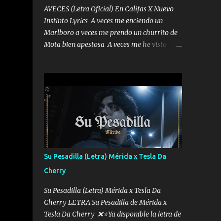
AVECES (Letra Oficial) En Califas X Nuevo
Instinto Lyrics A veces me enciendo un
Marlboro a veces me prendo un churrito de
Mota bien apestosa A veces me he visto
tumbado a veces me visto como un
Licenciado como si fuera un abogado El
chiste es que hago lo que quiero pues así soy
me mandó yo tengo el control a todos yo les
paro el dedo soy hocicon un malcriado un
malandrón Que Les importa no saben nada
falsas las risas las que me miran hay gente
corriente no quieren verte subir de level
trucha mis plebes Música A veces me pongo
Su Pesadilla (Letra) Mérida x Tesla Da
un sombrero a veces me ven la cachucha de
Cherry
lado con la mirada siempre en alto A veces
me fajó una super o a veces me fajó una
Su Pesadilla (Letra) Mérida x Tesla Da
Glock siempre armado todas las
Cherry LETRA Su Pesadilla de Mérida x
generaciones yo traigo El chiste es que hago
Tesla Da Cherry ❌⭐Ya disponible la letra de