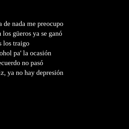
ya de nada me preocupo
 los güeros ya se ganó
 los traigo
hol pa' la ocasión
recuerdo no pasó
iz, ya no hay depresión