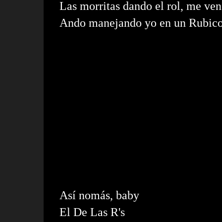
Las morritas dando el rol, me ve
Ando manejando yo en un Rubic
Así nomás, baby
El De Las R's