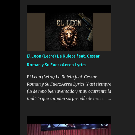
seguridad del jefe Pa que disfrute a Canelos
conciertos más que llenar Se mueven solo
Es el DOS de los HERMANOS un cerebro 🧠
por el interés P...
inteligente junto con su hermano el TRES
blindado el Estado tiene andan ESPERANDO
al UNO QUE PRONTO ESTARÁ PRESENTE
Que no falten las bucanas ni tampoco las
mujeres porque es platica de grandes por eso
hay que estar alegres doy las instrucciones
El Leon (Letra) La Ruleta feat. Cessar
para atender los deberes Música Si es que
Roman y Su FuerzAerea Lyrics
salta algún problema de confianza tengo
gente ahí está el Hombre Cuarenta y
El Leon (Letra) La Ruleta feat. Cessar
también Pariente 7 arreglan cualquier
Roman y Su FuerzAerea Lyrics Y así siempre
problema no más es cuestión que ordené
fui de niño bien aventado y muy ocurrente la
NOS HACE FALTA UN HERMANO DE CLAVE
malicia que cargaba sorprendía de más a la
ERA EL 24 SIEMPRE FUE UN HOMBRE
gente Este león ya está curtido en selva de
VALIENTE POR ALGO M'URIÓ PELEAND0
asfalto y ando en los veinte 20 claro son mis
SIEMPRE VIO POR LA FAMILIA PARA QUE
años Leon mi clave por si hay pendiente
SIGA EL LEGADO Es el DOS de los
Tranquilo me la navego ando en lo mío sin
HERMANOS un cerebro inteligente y com...
ni un pendiente si hay problemas lo