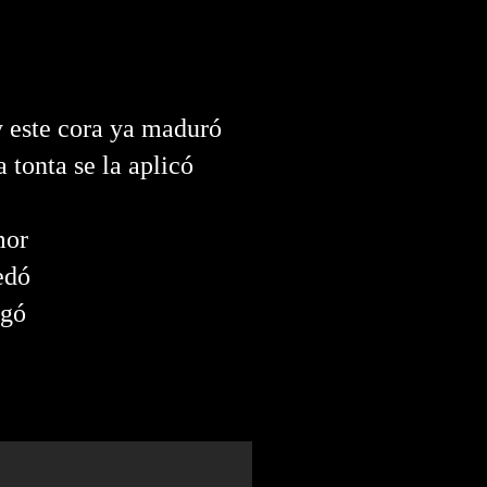
y este cora ya maduró
 tonta se la aplicó
mor
edó
ugó