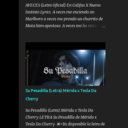
AVECES (Letra Oficial) En Califas X Nuevo
Instinto Lyrics A veces me enciendo un
Marlboro a veces me prendo un churrito de
Mota bien apestosa A veces me he visto
tumbado a veces me visto como un
Licenciado como si fuera un abogado El
chiste es que hago lo que quiero pues así soy
me mandó yo tengo el control a todos yo les
paro el dedo soy hocicon un malcriado un
malandrón Que Les importa no saben nada
falsas las risas las que me miran hay gente
corriente no quieren verte subir de level
trucha mis plebes Música A veces me pongo
Su Pesadilla (Letra) Mérida x Tesla Da
un sombrero a veces me ven la cachucha de
Cherry
lado con la mirada siempre en alto A veces
me fajó una super o a veces me fajó una
Su Pesadilla (Letra) Mérida x Tesla Da
Glock siempre armado todas las
Cherry LETRA Su Pesadilla de Mérida x
generaciones yo traigo El chiste es que hago
Tesla Da Cherry ❌⭐Ya disponible la letra de