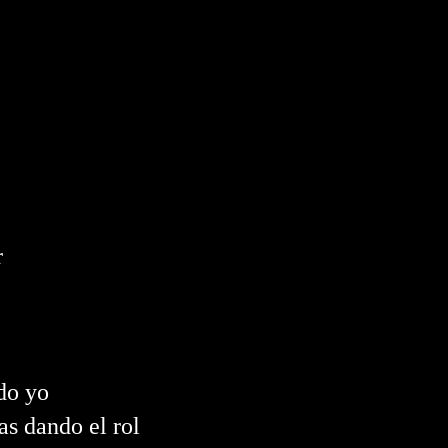
r
do yo
as dando el rol