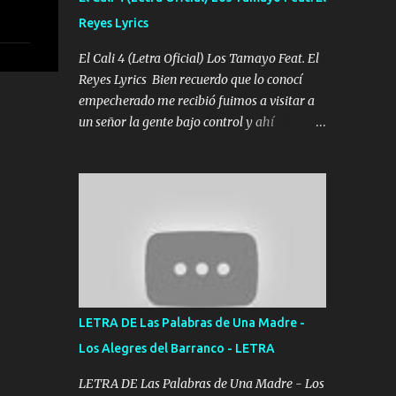
agarrar el vuelo y la mente y tranquilizando
Reyes Lyrics
Tomense un buen trago Y así es como
empezamos los versos que voy cantando
El Cali 4 (Letra Oficial) Los Tamayo Feat. El
(Music) A vido alta y bajas La carreta se
Reyes Lyrics Bien recuerdo que lo conocí
atora Pero nunca le aflojamos Ya me han
empecherado me recibió fuimos a visitar a
pasado cosas Y aunque ustedes no sepan
un señor la gente bajo control y ahí
Pero la vida es muy corta Hay que echarle
empezamos los versos pa anotar el corridón
chingazos Y seguir trabajando porque nada
Y en la escuelita con mi carnal y a Cuervito
es...
mandó a saludar la bergacera del Alamar
pensó no llegó al final y aquí se cumplen las
reglas no secuestr0 no r0bar De La C giró la
orden nos comanda el doble P bien firmes
con Alto PRIETO y la camisa es color Verde y
peleam0s la Bandera por todita a la ciudad
con los drones patrullando la Frontera De
LETRA DE Las Palabras de Una Madre -
Tijuana Bulevares Bellas Artes me ve en las
Los Alegres del Barranco - LETRA
blancas ya hace falta mi APA FLACO verde
se le extraña pa que sepan Aquí Pura GENTE
LETRA DE Las Palabras de Una Madre - Los