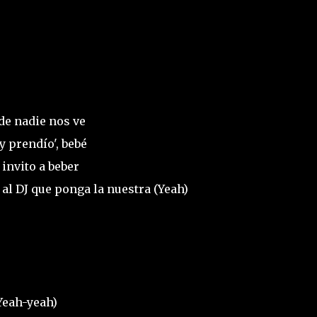
nde nadie nos ve
y prendío', bebé
 invito a beber
 al DJ que ponga la nuestra (Yeah)
Yeah-yeah)