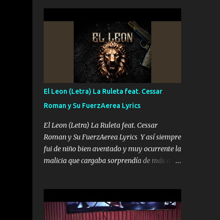
seguridad del jefe Pa que disfrute a Canelos
conciertos más que llenar Se mueven solo
Es el DOS de los HERMANOS un cerebro 🧠
por el interés P...
inteligente junto con su hermano el TRES
blindado el Estado tiene andan ESPERANDO
al UNO QUE PRONTO ESTARÁ PRESENTE
Que no falten las bucanas ni tampoco las
mujeres porque es platica de grandes por eso
hay que estar alegres doy las instrucciones
El Leon (Letra) La Ruleta feat. Cessar
para atender los deberes Música Si es que
Roman y Su FuerzAerea Lyrics
salta algún problema de confianza tengo
gente ahí está el Hombre Cuarenta y
El Leon (Letra) La Ruleta feat. Cessar
también Pariente 7 arreglan cualquier
Roman y Su FuerzAerea Lyrics Y así siempre
problema no más es cuestión que ordené
fui de niño bien aventado y muy ocurrente la
NOS HACE FALTA UN HERMANO DE CLAVE
malicia que cargaba sorprendía de más a la
ERA EL 24 SIEMPRE FUE UN HOMBRE
gente Este león ya está curtido en selva de
VALIENTE POR ALGO M'URIÓ PELEAND0
asfalto y ando en los veinte 20 claro son mis
SIEMPRE VIO POR LA FAMILIA PARA QUE
años Leon mi clave por si hay pendiente
SIGA EL LEGADO Es el DOS de los
Tranquilo me la navego ando en lo mío sin
HERMANOS un cerebro inteligente y com...
ni un pendiente si hay problemas lo