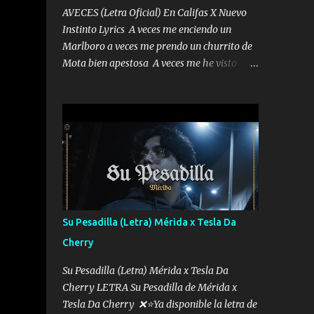
AVECES (Letra Oficial) En Califas X Nuevo
Instinto Lyrics A veces me enciendo un
Marlboro a veces me prendo un churrito de
Mota bien apestosa A veces me he visto
tumbado a veces me visto como un
Licenciado como si fuera un abogado El
chiste es que hago lo que quiero pues así soy
me mandó yo tengo el control a todos yo les
paro el dedo soy hocicon un malcriado un
malandrón Que Les importa no saben nada
falsas las risas las que me miran hay gente
corriente no quieren verte subir de level
trucha mis plebes Música A veces me pongo
Su Pesadilla (Letra) Mérida x Tesla Da
un sombrero a veces me ven la cachucha de
Cherry
lado con la mirada siempre en alto A veces
me fajó una super o a veces me fajó una
Su Pesadilla (Letra) Mérida x Tesla Da
Glock siempre armado todas las
Cherry LETRA Su Pesadilla de Mérida x
generaciones yo traigo El chiste es que hago
Tesla Da Cherry ❌⭐Ya disponible la letra de