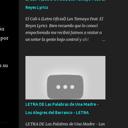
agarrar el vuelo y la mente y tranquilizando
Reyes Lyrics
Tomense un buen trago Y así es como
empezamos los versos que voy cantando
El Cali 4 (Letra Oficial) Los Tamayo Feat. El
(Music) A vido alta y bajas La carreta se
Reyes Lyrics Bien recuerdo que lo conocí
ón
atora Pero nunca le aflojamos Ya me han
empecherado me recibió fuimos a visitar a
pasado cosas Y aunque ustedes no sepan
 por
un señor la gente bajo control y ahí
Pero la vida es muy corta Hay que echarle
empezamos los versos pa anotar el corridón
chingazos Y seguir trabajando porque nada
Y en la escuelita con mi carnal y a Cuervito
es...
mandó a saludar la bergacera del Alamar
n su
pensó no llegó al final y aquí se cumplen las
reglas no secuestr0 no r0bar De La C giró la
orden nos comanda el doble P bien firmes
con Alto PRIETO y la camisa es color Verde y
peleam0s la Bandera por todita a la ciudad
con los drones patrullando la Frontera De
LETRA DE Las Palabras de Una Madre -
Tijuana Bulevares Bellas Artes me ve en las
Los Alegres del Barranco - LETRA
blancas ya hace falta mi APA FLACO verde
se le extraña pa que sepan Aquí Pura GENTE
LETRA DE Las Palabras de Una Madre - Los