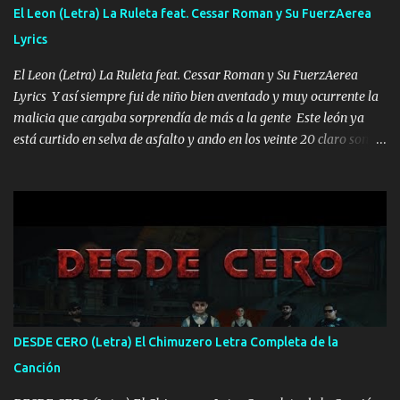
FALTA UN HERMANO DE CLAVE ERA EL 24 SIEMPRE FUE UN
El Leon (Letra) La Ruleta feat. Cessar Roman y Su FuerzAerea
HOMBRE VALIENTE POR ALGO M'URIÓ PELEAND0 SIEMPRE
Lyrics
VIO POR LA FAMILIA PARA QUE SIGA EL LEGADO Es el DOS de
los HERMANOS un cerebro inteligente y com...
El Leon (Letra) La Ruleta feat. Cessar Roman y Su FuerzAerea
Lyrics Y así siempre fui de niño bien aventado y muy ocurrente la
malicia que cargaba sorprendía de más a la gente Este león ya
está curtido en selva de asfalto y ando en los veinte 20 claro son
mis años Leon mi clave por si hay pendiente Tranquilo me la
navego ando en lo mío sin ni un pendiente si hay problemas lo
arreglamos padrino yo brincó en caliente Y No me paran aquí hay
pa más pues hay charola les voy a dar hasta topar pues no hay de
otra Música Surcando bien mi camino voy por mi línea no veo a
los lados aquel que no corre vuela no se me duerm voy chicoteado
Ya pasé varias hazañas ya tienen rato que me agarran el colmillo
de este León los estatales no sé esperaron Al tiro esta la PrimiZa
también la nueve que cargo al lado doy la mano al que su amigo y
DESDE CERO (Letra) El Chimuzero Letra Completa de la
al traicionero damos pa abajo Y No me paran aquí hay pa más
Canción
pues hay charola les voy a dar hasta topar pues no hay de otra...