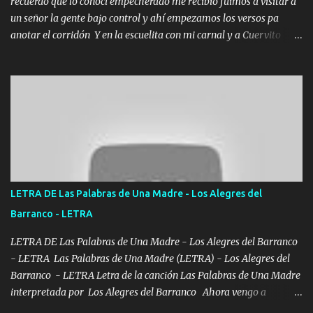
recuerdo que lo conocí empecherado me recibió fuimos a visitar a
un señor la gente bajo control y ahí empezamos los versos pa
anotar el corridón Y en la escuelita con mi carnal y a Cuervito
mandó a saludar la bergacera del Alamar pensó no llegó al final y
aquí se cumplen las reglas no secuestr0 no r0bar De La C giró la
orden nos comanda el doble P bien firmes con Alto PRIETO y la
camisa es color Verde y peleam0s la Bandera por todita a la ciudad
con los drones patrullando la Frontera De Tijuana Bulevares
Bellas Artes me ve en las blancas ya hace falta mi APA FLACO
verde se le extraña pa que sepan Aquí Pura GENTE DE LA RANA 🐸
POR CLAVE ES EL CALI 4 EN LA CIUDAD TIJUANA Música Al
tirante andamos mi carnal atento a cualquier necesidad no porque
LETRA DE Las Palabras de Una Madre - Los Alegres del
se ve limpio el camino nos confiamos al andar y nunca con la
Barranco - LETRA
misma piedra me vuelvo a tropezar Cuando ando de enamorado
en corto me tiró a per...
LETRA DE Las Palabras de Una Madre - Los Alegres del Barranco
- LETRA Las Palabras de Una Madre (LETRA) - Los Alegres del
Barranco - LETRA Letra de la canción Las Palabras de Una Madre
interpretada por Los Alegres del Barranco Ahora vengo a
visitarte, a tu txumba a saludarte, se que del cielo me vez y desde