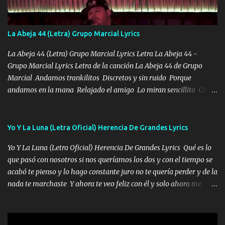
ahí está el Hombre Cuarenta y también Pariente 7 arreglan
cualquier problema no más es cuestión que ordené NOS HACE
FALTA UN HERMANO DE CLAVE ERA EL 24 SIEMPRE FUE UN
La Abeja 44 (Letra) Grupo Marcial Lyrics
HOMBRE VALIENTE POR ALGO M'URIÓ PELEAND0 SIEMPRE
VIO POR LA FAMILIA PARA QUE SIGA EL LEGADO Es el DOS de
La Abeja 44 (Letra) Grupo Marcial Lyrics Letra La Abeja 44 -
los HERMANOS un cerebro inteligente y com...
Grupo Marcial Lyrics Letra de la canción La Abeja 44 de Grupo
Marcial Andamos trankilitos Discretos y sin ruido Porque
andamos en la mana Relajado el amigo Lo miran sencillito Con
una Glock bien fajada Lo miran relajado La vida disfrutando Y la
gente siempre criticando Nos miran algo bueno Ya sera ropa,
diamante lo que me cuelgan en el cuello (Chorus) Y cuando
Yo Y La Luna (Letra Oficial) Herencia De Grandes Lyrics
coronamos Se jala los marciales Y sus guitarras ya van sonando
Yo Y La Luna (Letra Oficial) Herencia De Grandes Lyrics Qué es lo
Un gallardo me prendo Para agarrar el vuelo y la mente y
que pasó con nosotros si nos queríamos los dos y con el tiempo se
tranquilizando Tomense un buen trago Y así es como empezamos
acabó te pienso y lo hago constante juro no te quería perder y de la
los versos que voy cantando (Music) A vido alta y bajas La carreta
nada te marchaste Y ahora te veo feliz con él y solo ahora me
se atora Pero nunca le aflojamos Ya me han pasado cosas Y
quedé yo y la luna cantamos y por ti nos embriagamos' Quién
aunque ustedes no sepan Pero la vida es muy corta Hay que
sabe que será de mí si contigo fue muy feliz a lo mejor no lloro
echarle chingazos Y seguir trabajando porque nada es...
pero muy en el fondo te adoro' Música Me muero por ir a buscarte