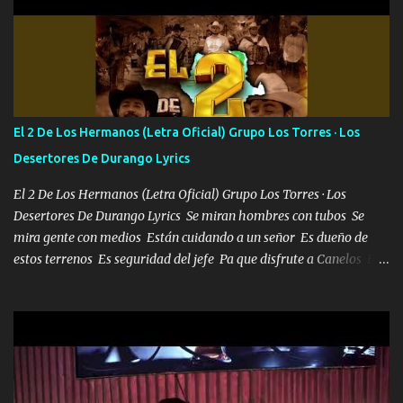
camisa es color Verde y peleam0s la Bandera por todita a la ciudad
con los drones patrullando la Frontera De Tijuana Bulevares
Bellas Artes me ve en las blancas ya hace falta mi APA FLACO
verde se le extraña pa que sepan Aquí Pura GENTE DE LA RANA 🐸
POR CLAVE ES EL CALI 4 EN LA CIUDAD TIJUANA Música Al
tirante andamos mi carnal atento a cualquier necesidad no porque
El 2 De Los Hermanos (Letra Oficial) Grupo Los Torres · Los
se ve limpio el camino nos confiamos al andar y nunca con la
Desertores De Durango Lyrics
misma piedra me vuelvo a tropezar Cuando ando de enamorado
en corto me tiró a per...
El 2 De Los Hermanos (Letra Oficial) Grupo Los Torres · Los
Desertores De Durango Lyrics Se miran hombres con tubos Se
mira gente con medios Están cuidando a un señor Es dueño de
estos terrenos Es seguridad del jefe Pa que disfrute a Canelos Es
el DOS de los HERMANOS un cerebro 🧠 inteligente junto con su
hermano el TRES blindado el Estado tiene andan ESPERANDO al
UNO QUE PRONTO ESTARÁ PRESENTE Que no falten las bucanas
ni tampoco las mujeres porque es platica de grandes por eso hay
que estar alegres doy las instrucciones para atender los deberes
Música Si es que salta algún problema de confianza tengo gente