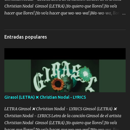
Christian Nodal Girasol (LETRA) ¡Yo quiero que llores! ¡Yo vo'a
hacer que llores! ¡Yo vo’a hacer que wa-wa-wa! ¡Wa-wa-wa, llores!
Hoy me levanté bromista y me tienes que aguantar No quiero
bromear contigo, de ti quiero bromear Tú eres un chiste, cabrón,
cada que intentas cantar Cada que intentas rapear, cada que
Entradas populares
intentas rimar Pobre payaso que usa a todo el mundo pa' conectar
con la gente Dices "Latino Gang" pero pisas a to'a tu gente Pa’ dar
mensajes, m'ijo, hay quе ser coherentеs Si tú no eres artista, al
menos se prudente Hoy me sabe a mierda, traigo un Balvin en los
dientes Por falta de empatía le toca ser resiliente ¿Acaso eres
consciente de los followers que mueves? Parcerito, abre los ojos y
ve el poder que tienes Otro chiste malo son los nombres de tus
álbum's "José, vibras colores con la energía del diablo " ¿Si ...
Girasol (LETRA) ❌ Christian Nodal - LYRICS
LETRA Girasol ❌ Christian Nodal - LYRICS Girasol (LETRA) ❌
Christian Nodal - LYRICS Letra de la canción Girasol de el artista
Christian Nodal Girasol (LETRA) ¡Yo quiero que llores! ¡Yo vo'a
hacer que llores! ¡Yo vo’a hacer que wa-wa-wa! ¡Wa-wa-wa, llores!