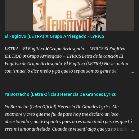
De mi vida... Cómo tú no hay nadie más No hay nadie
más Si te sientes sola no me llames porfa Me pongo sencible e
imagino tu sombra Clase azul es el tequila e interior la ropa Clip
cap la champagne el polvo es color rosa Me contacto un ángel eres
tú mi hermosa La que me alegra los días y sigo tomando Y
El Fugitivo (LETRA) ❌ Grupo Arriesgado - LYRICS
pensar... Que tú ya no vas a estar Pasarán... Solito me dejaras
Intentar... ...
LETRA - El Fugitivo ❌ Grupo Arriesgado - LYRICS El Fugitivo
(LETRA) ❌ Grupo Arriesgado - LYRICS Letra de la canción El
Fugitivo de Grupo Arriesgado El Fugitivo (LETRA) No se metan
con ismael lo dice meño y pa que lo sepan somos gente del
sombrero y la mayiza aquí se respeta pa los rumbos del azache
paseo tranquilo pues son mi tierra por ahí les tire una clave y del M
grande traemos la bandera 04 se oye por los radios y bien
Ya Borracho (Letra Oficial) Herencia De Grandes Lyrics
pendientes andan los chávalos la espalda me van cuidando y si se
Ya Borracho (Letra Oficial) Herencia De Grandes Lyrics Me
ofrece también peleam'os bien atentó el compa huicho la corta al
enamoré y creo que me fui de paso hoy me declaro un loco
cinto y radios colgados cuando salimos del rancho carros
obsesionado y no te espantes pues no es nada malo pero es que tú
blindándos y bien equipados no somos gente de problemas pero
eres mi amor anhelado Cuando te vi sentí algo que ya no había
defendemos muy bien nuestra tierra buena sombra nos cobija y el
aquí quise elegir por mí y me decidí por ti Y ya borracho me
mismo ranchero es el que patrocina No crean que se me ah