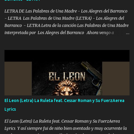
las risas las que me miran hay gente corriente no quieren ve...
LETRA DE Las Palabras de Una Madre - Los Alegres del Barranco
- LETRA Las Palabras de Una Madre (LETRA) - Los Alegres del
Barranco - LETRA Letra de la canción Las Palabras de Una Madre
interpretada por Los Alegres del Barranco Ahora vengo a
visitarte, a tu txumba a saludarte, se que del cielo me vez y desde
halla has de cuidarme, son palabras de una madre, que lleva en el
viento a su hijo y aunque ahora ya este con Dios el destino así lo
quiso, él tiempo sigue pasando y nunca te olvidaremos, aquí
seguiré esperando hasta volvernos a vernos El recuerdo que yo
tengo de mi mente no se va, en mi corazón me llevo lo mismo que
tu papá, a veces me pongo triste porque no puedo mirarte, mas se
que tu me escuchas porque tu eres mi gran ángel, El desespero me
llega para reunirme contigo, tu iluminas mi sendero por siempre
El Leon (Letra) La Ruleta feat. Cessar Roman y Su FuerzAerea
serás mi niño, del amor que yo te tengo es co...
Lyrics
El Leon (Letra) La Ruleta feat. Cessar Roman y Su FuerzAerea
Lyrics Y así siempre fui de niño bien aventado y muy ocurrente la