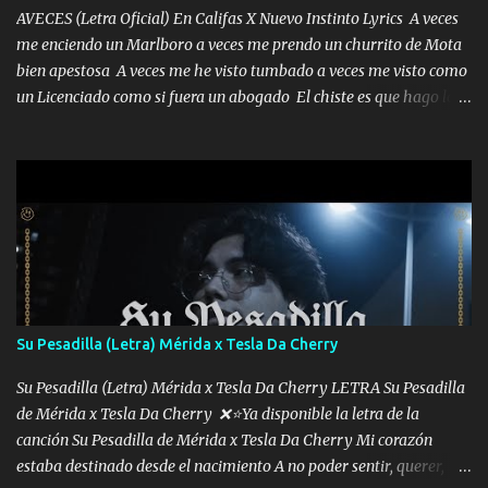
AVECES (Letra Oficial) En Califas X Nuevo Instinto Lyrics A veces
me enciendo un Marlboro a veces me prendo un churrito de Mota
bien apestosa A veces me he visto tumbado a veces me visto como
un Licenciado como si fuera un abogado El chiste es que hago lo
que quiero pues así soy me mandó yo tengo el control a todos yo
les paro el dedo soy hocicon un malcriado un malandrón Que Les
importa no saben nada falsas las risas las que me miran hay gente
corriente no quieren verte subir de level trucha mis plebes Música
A veces me pongo un sombrero a veces me ven la cachucha de lado
con la mirada siempre en alto A veces me fajó una super o a veces
me fajó una Glock siempre armado todas las generaciones yo
traigo El chiste es que hago lo que quiero pues así soy me mandó
yo tengo el control a todos yo les paro el dedo soy hocicon un
Su Pesadilla (Letra) Mérida x Tesla Da Cherry
malcriado un malandrón Que Les importa no saben nada falsas
las risas las que me miran hay gente corriente no quieren ve...
Su Pesadilla (Letra) Mérida x Tesla Da Cherry LETRA Su Pesadilla
de Mérida x Tesla Da Cherry ❌⭐Ya disponible la letra de la
canción Su Pesadilla de Mérida x Tesla Da Cherry Mi corazón
estaba destinado desde el nacimiento A no poder sentir, querer,