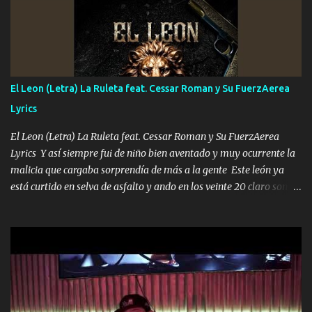
que estar alegres doy las instrucciones para atender los deberes
Música Si es que salta algún problema de confianza tengo gente
ahí está el Hombre Cuarenta y también Pariente 7 arreglan
cualquier problema no más es cuestión que ordené NOS HACE
FALTA UN HERMANO DE CLAVE ERA EL 24 SIEMPRE FUE UN
El Leon (Letra) La Ruleta feat. Cessar Roman y Su FuerzAerea
HOMBRE VALIENTE POR ALGO M'URIÓ PELEAND0 SIEMPRE
Lyrics
VIO POR LA FAMILIA PARA QUE SIGA EL LEGADO Es el DOS de
los HERMANOS un cerebro inteligente y com...
El Leon (Letra) La Ruleta feat. Cessar Roman y Su FuerzAerea
Lyrics Y así siempre fui de niño bien aventado y muy ocurrente la
malicia que cargaba sorprendía de más a la gente Este león ya
está curtido en selva de asfalto y ando en los veinte 20 claro son
mis años Leon mi clave por si hay pendiente Tranquilo me la
navego ando en lo mío sin ni un pendiente si hay problemas lo
arreglamos padrino yo brincó en caliente Y No me paran aquí hay
pa más pues hay charola les voy a dar hasta topar pues no hay de
otra Música Surcando bien mi camino voy por mi línea no veo a
los lados aquel que no corre vuela no se me duerm voy chicoteado
Ya pasé varias hazañas ya tienen rato que me agarran el colmillo