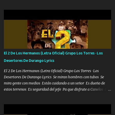
confiar y amar Soñaba con llegar a ser como uno más del resto
Pero aunque lo intentara nunca iba a cambiar Y no estaba viendo
Que al frente tenía la respuesta Ahora ya lo entiendo Pero habrán
algunas que no lo entiendan Porque ahora soy su pesadilla, lo sé
Soy yo la octava maravilla, no lo niegues Tengo de rodillas a otras
cien Y por más que quieran no me detienen Soy yo la mente que
más brilla, lo ves Pa' mi la vida es tan sencilla No lo entenderías en
tu vida, y está bien Porque lo que tengo nadie lo tiene Una me está
escribiendo y la otra me va a llamar Quiere que vaya a verla y que
El 2 De Los Hermanos (Letra Oficial) Grupo Los Torres · Los
la invite a cenar Otras más me están pidiendo que las saque a
Desertores De Durango Lyrics
bailar Pero es que tengo un par de conciertos más que llenar Se
mueven solo por el interés P...
El 2 De Los Hermanos (Letra Oficial) Grupo Los Torres · Los
Desertores De Durango Lyrics Se miran hombres con tubos Se
mira gente con medios Están cuidando a un señor Es dueño de
estos terrenos Es seguridad del jefe Pa que disfrute a Canelos Es
el DOS de los HERMANOS un cerebro 🧠 inteligente junto con su
hermano el TRES blindado el Estado tiene andan ESPERANDO al
UNO QUE PRONTO ESTARÁ PRESENTE Que no falten las bucanas
ni tampoco las mujeres porque es platica de grandes por eso hay