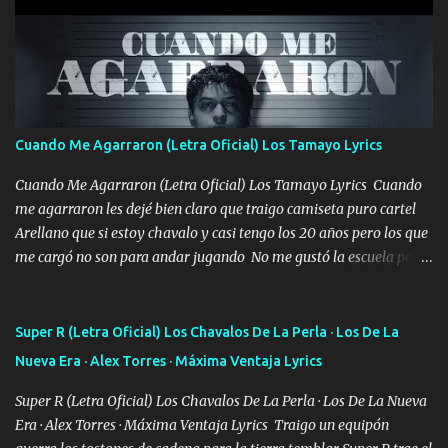
pero eso ya no va a pasar me perderé en la soledad Porque me
mirabas bonito si yo no fui el final feliz el final fue triste pa mí Y
duele no tenerte aquí sabiendo que moría por ti yo y la luna
cantamos y por ti nos embriagamos Quién sabe qué será de mí si
contigo fui muy feliz a lo mejor no lloró pero muy en el fondo te
adoro
Cuando Me Agarraron (Letra Oficial) Los Tamayo Lyrics
Cuando Me Agarraron (Letra Oficial) Los Tamayo Lyrics Cuando
me agarraron les dejé bien claro que traigo camiseta puro cartel
Arellano que si estoy chavalo y casi tengo los 20 años pero los que
me cargó no son para andar jugando No me gustó la escuela pero
las libretas para el otro lado las fuimos mandando Ya nos
difamaron y nos han tachado sigue la vieja guardia y sigue bien
firme el legado que si como me llamó varios ya se han preguntado
Super R (Letra Oficial) Los Chavalos De La Perla · Los De La
Yo Soy El De Las Pacas Sobrino Del Brazo Armad0 Con mi Glock
Nueva Era · Alex Torres · Máxima Ventaja Lyrics
fajado y mi R terciado me van a ver allá por TJ para un licenciado
mando un abrazo andamos al cien Choritas también Música
Super R (Letra Oficial) Los Chavalos De La Perla · Los De La Nueva
Ando en la colonia bien acelerado traigo un M2 que nunca me ha
Era · Alex Torres · Máxima Ventaja Lyrics Traigo un equipón