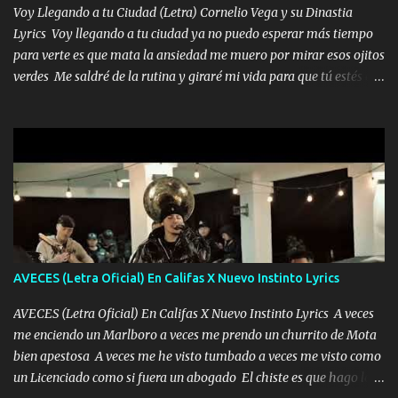
tenerte aquí espero que quiera...
Voy Llegando a tu Ciudad (Letra) Cornelio Vega y su Dinastia
Lyrics Voy llegando a tu ciudad ya no puedo esperar más tiempo
para verte es que mata la ansiedad me muero por mirar esos ojitos
verdes Me saldré de la rutina y giraré mi vida para que tú estés en
ella como debe ser Yo sé que eres conocida que varios te tiran pero
no merecen y dile ya a tus amigas que no te presenten con más
pequeñeces Aquí estoy no dejaré que se te acerquen nadie porque
solo yo tendre el candado 🔒 del amor ❤️ Música Mil y un besos
para dar ya estando en tu ciudad no habrá quien lo detenga si las
copas van de más vayamos a un lugar y cerremos las puertas
Entre alcohol y besos se va incrementado el Fuego en esa
habitación ya no mires más el reloj Única por donde vas me curas
tú mi mal moviendo tu silueta no hay otra que te sea igual te ves
AVECES (Letra Oficial) En Califas X Nuevo Instinto Lyrics
tan especial por eso es que me tientas Aquí estoy no dejaré que se
te acerque nadie porque solo yo tendre el candado 🔒 del a...
AVECES (Letra Oficial) En Califas X Nuevo Instinto Lyrics A veces
me enciendo un Marlboro a veces me prendo un churrito de Mota
bien apestosa A veces me he visto tumbado a veces me visto como
un Licenciado como si fuera un abogado El chiste es que hago lo