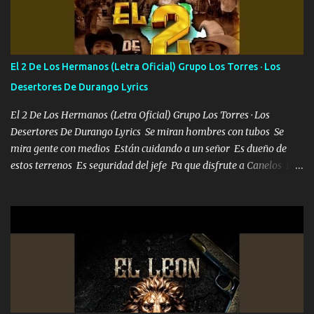
Francia ropa de 100.000 bolas Louis vuitton es mi fragancia
repleta de presidentes la bolsa estoy en mi pic si no se han dado
cuenta chequeen gráficas del kitch
El 2 De Los Hermanos (Letra Oficial) Grupo Los Torres · Los
Desertores De Durango Lyrics
El 2 De Los Hermanos (Letra Oficial) Grupo Los Torres · Los
Desertores De Durango Lyrics Se miran hombres con tubos Se
mira gente con medios Están cuidando a un señor Es dueño de
estos terrenos Es seguridad del jefe Pa que disfrute a Canelos Es
el DOS de los HERMANOS un cerebro 🧠 inteligente junto con su
hermano el TRES blindado el Estado tiene andan ESPERANDO al
UNO QUE PRONTO ESTARÁ PRESENTE Que no falten las bucanas
ni tampoco las mujeres porque es platica de grandes por eso hay
que estar alegres doy las instrucciones para atender los deberes
Música Si es que salta algún problema de confianza tengo gente
ahí está el Hombre Cuarenta y también Pariente 7 arreglan
cualquier problema no más es cuestión que ordené NOS HACE