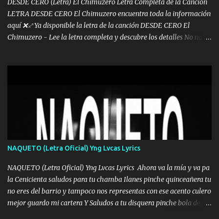
DESDE CERO (Letra) El Chimuzero Letra Completa de la Canción
LETRA DESDE CERO El Chimuzero encuentra toda la información
aquí ❌♐ Ya disponible la letra de la canción DESDE CERO El
Chimuzero - Lee la letra completa y descubre los detalles No nací
en cuna de oro , Pero Andamos Firmes Buscando el Billete. Cómo
Vengo desde Cero Se que Solo Plata. No es lo Suficiente, Soy De
muy Pocos amigos los que están conmigo las Gracias por todo , Mi
Mesa será Compartida con los que Estuvieron Cuando estuve Solo.
❌ www.elnorteduro.com ❌ Yo No limito los Sueños , si no existe
Uno pues Hallamos Modos , Si me caigo me Levanto, Aprendo Del
Error Y me sacudo El Lodo ❌ www.elnorteduro.com ❌ El Dinero
No me falta Pero Tampoco me Estorba , Por Eso Manejo Todo
Bien Regido Por mis Normas . Aquí no Se Sufre de Ego vengo Desde
NAQUETO (Letra Oficial) Yng Lvcas Lyrics
Abajo y me costó subir Fue Con Trabajo Y Esfuerzo, Nada es
Regalado Me Super Invertir A Mí lado Una Princesa que A pesar de
NAQUETO (Letra Oficial) Yng Lvcas Lyrics Ahora va la mía y va pa
Todo Siempre a estado ahí . Hecho pa...
la Cenicienta saludos para tu chamba Ilanes pinche quinceañera tu
no eres del barrio y tampoco nos representas con ese acento culero
mejor guardo mi cartera Y Saludos a tu disquera pinche bola de
corrientes de Candela no trae nada y de música mucho menos te