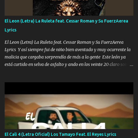
me fajó una Glock siempre armado todas las generaciones yo
traigo El chiste es que hago lo que quiero pues así soy me mandó
yo tengo el control a todos yo les paro el dedo soy hocicon un
El Leon (Letra) La Ruleta feat. Cessar Roman y Su FuerzAerea
malcriado un malandrón Que Les importa no saben nada falsas
Lyrics
las risas las que me miran hay gente corriente no quieren ve...
El Leon (Letra) La Ruleta feat. Cessar Roman y Su FuerzAerea
Lyrics Y así siempre fui de niño bien aventado y muy ocurrente la
malicia que cargaba sorprendía de más a la gente Este león ya
está curtido en selva de asfalto y ando en los veinte 20 claro son
mis años Leon mi clave por si hay pendiente Tranquilo me la
navego ando en lo mío sin ni un pendiente si hay problemas lo
arreglamos padrino yo brincó en caliente Y No me paran aquí hay
pa más pues hay charola les voy a dar hasta topar pues no hay de
otra Música Surcando bien mi camino voy por mi línea no veo a
los lados aquel que no corre vuela no se me duerm voy chicoteado
Ya pasé varias hazañas ya tienen rato que me agarran el colmillo
de este León los estatales no sé esperaron Al tiro esta la PrimiZa
también la nueve que cargo al lado doy la mano al que su amigo y
El Cali 4 (Letra Oficial) Los Tamayo Feat. El Reyes Lyrics