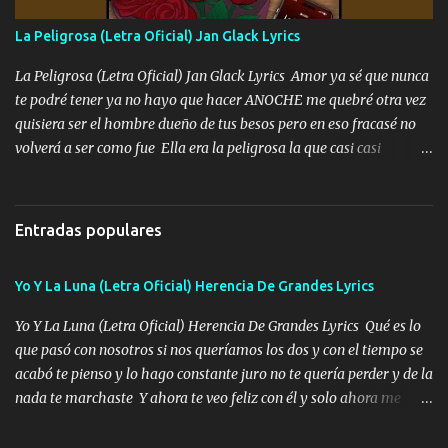
fallado para mi compadre mandó un fuerte abrazo también al
Especial sabe que lo apreciamos En los mejores antros me verán
La Peligrosa (Letra Oficial) Jan Glack Lyrics
tomando con mujeres hermosas y botellas destapando siempre
bien cuidado bien atrabancado y a los que me conocen ya saben de
La Peligrosa (Letra Oficial) Jan Glack Lyrics Amor ya sé que nunca
lo que hablo Entre lob...
te podré tener ya no hayo que hacer ANOCHE me quebré otra vez
quisiera ser el hombre dueño de tus besos pero en eso fracasé no
volverá a ser como fue Ella era la peligrosa la que casi casi
convertí en mi esposa la que no importaba si llegaba tarde se
ponía contenta con un par de rosas Y aunque pasen cien años cien
años solo pienso en ti mami no me crees se que no me crees
Entradas populares
Música Amar me duele estoy rodeado de mujeres pero solo
quieren billetes y yo que solo ocupo verte Recuerdo echábamos
Yo Y La Luna (Letra Oficial) Herencia De Grandes Lyrics
pasión en la troca tus labios besándome yo quitándote la ropa no
quiero que sea nunca con otra yo quiero llevarte a la Luna y si
Yo Y La Luna (Letra Oficial) Herencia De Grandes Lyrics Qué es lo
quieres en ese momento te pido que seas mi esposa Chingada
que pasó con nosotros si nos queríamos los dos y con el tiempo se
madre no quiero dejar de tenerte no ayuda la p'uta loquera y al
acabó te pienso y lo hago constante juro no te quería perder y de la
chile quisiera ser menos de ti dependiente la pinche tristeza me
nada te marchaste Y ahora te veo feliz con él y solo ahora me
encierra princesa tu sabes que nunca saldras de mi mente Ella era
quedé yo y la luna cantamos y por ti nos embriagamos' Quién
la peligro...
sabe que será de mí si contigo fue muy feliz a lo mejor no lloro