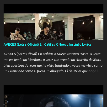
AVECES (Letra Oficial) En Califas X Nuevo Instinto Lyrics
AVECES (Letra Oficial) En Califas X Nuevo Instinto Lyrics A veces
me enciendo un Marlboro a veces me prendo un churrito de Mota
bien apestosa A veces me he visto tumbado a veces me visto como
un Licenciado como si fuera un abogado El chiste es que hago lo
que quiero pues así soy me mandó yo tengo el control a todos yo
les paro el dedo soy hocicon un malcriado un malandrón Que Les
importa no saben nada falsas las risas las que me miran hay gente
corriente no quieren verte subir de level trucha mis plebes Música
A veces me pongo un sombrero a veces me ven la cachucha de lado
con la mirada siempre en alto A veces me fajó una super o a veces