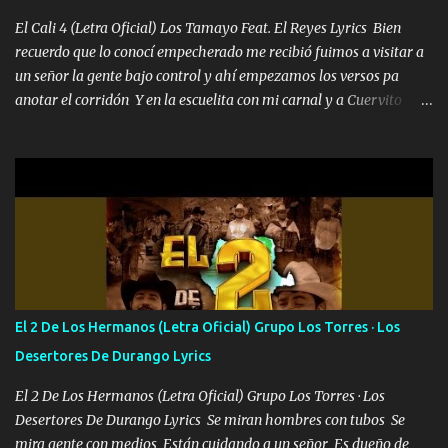
al traicionero damos pa abajo Y No me paran aquí hay pa más
pues hay charola les voy a dar hasta topar pues no hay de otra...
El Cali 4 (Letra Oficial) Los Tamayo Feat. El Reyes Lyrics Bien
recuerdo que lo conocí empecherado me recibió fuimos a visitar a
un señor la gente bajo control y ahí empezamos los versos pa
anotar el corridón Y en la escuelita con mi carnal y a Cuervito
mandó a saludar la bergacera del Alamar pensó no llegó al final y
aquí se cumplen las reglas no secuestr0 no r0bar De La C giró la
orden nos comanda el doble P bien firmes con Alto PRIETO y la
camisa es color Verde y peleam0s la Bandera por todita a la ciudad
con los drones patrullando la Frontera De Tijuana Bulevares
Bellas Artes me ve en las blancas ya hace falta mi APA FLACO
verde se le extraña pa que sepan Aquí Pura GENTE DE LA RANA 🐸
POR CLAVE ES EL CALI 4 EN LA CIUDAD TIJUANA Música Al
tirante andamos mi carnal atento a cualquier necesidad no porque
El 2 De Los Hermanos (Letra Oficial) Grupo Los Torres · Los
se ve limpio el camino nos confiamos al andar y nunca con la
Desertores De Durango Lyrics
misma piedra me vuelvo a tropezar Cuando ando de enamorado
en corto me tiró a per...
El 2 De Los Hermanos (Letra Oficial) Grupo Los Torres · Los
Desertores De Durango Lyrics Se miran hombres con tubos Se
mira gente con medios Están cuidando a un señor Es dueño de