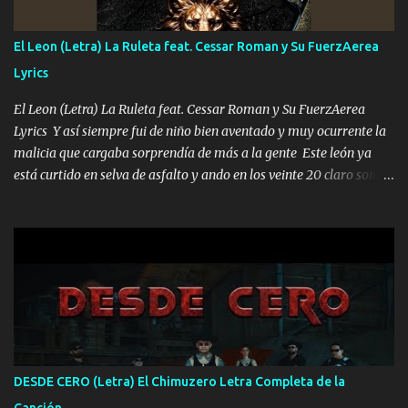
cualquier problema no más es cuestión que ordené NOS HACE
FALTA UN HERMANO DE CLAVE ERA EL 24 SIEMPRE FUE UN
El Leon (Letra) La Ruleta feat. Cessar Roman y Su FuerzAerea
HOMBRE VALIENTE POR ALGO M'URIÓ PELEAND0 SIEMPRE
Lyrics
VIO POR LA FAMILIA PARA QUE SIGA EL LEGADO Es el DOS de
los HERMANOS un cerebro inteligente y com...
El Leon (Letra) La Ruleta feat. Cessar Roman y Su FuerzAerea
Lyrics Y así siempre fui de niño bien aventado y muy ocurrente la
malicia que cargaba sorprendía de más a la gente Este león ya
está curtido en selva de asfalto y ando en los veinte 20 claro son
mis años Leon mi clave por si hay pendiente Tranquilo me la
navego ando en lo mío sin ni un pendiente si hay problemas lo
arreglamos padrino yo brincó en caliente Y No me paran aquí hay
pa más pues hay charola les voy a dar hasta topar pues no hay de
otra Música Surcando bien mi camino voy por mi línea no veo a
los lados aquel que no corre vuela no se me duerm voy chicoteado
Ya pasé varias hazañas ya tienen rato que me agarran el colmillo
de este León los estatales no sé esperaron Al tiro esta la PrimiZa
también la nueve que cargo al lado doy la mano al que su amigo y
DESDE CERO (Letra) El Chimuzero Letra Completa de la
al traicionero damos pa abajo Y No me paran aquí hay pa más