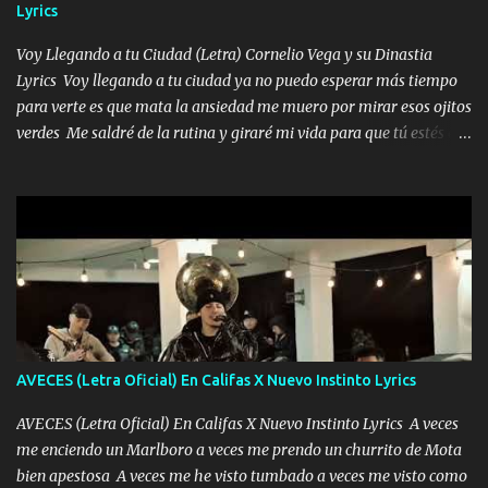
Lyrics
me encantes Decirte que me siento muy feliz y emocionado por
tenerte aquí espero que quiera...
Voy Llegando a tu Ciudad (Letra) Cornelio Vega y su Dinastia
Lyrics Voy llegando a tu ciudad ya no puedo esperar más tiempo
para verte es que mata la ansiedad me muero por mirar esos ojitos
verdes Me saldré de la rutina y giraré mi vida para que tú estés en
ella como debe ser Yo sé que eres conocida que varios te tiran pero
no merecen y dile ya a tus amigas que no te presenten con más
pequeñeces Aquí estoy no dejaré que se te acerquen nadie porque
solo yo tendre el candado 🔒 del amor ❤️ Música Mil y un besos
para dar ya estando en tu ciudad no habrá quien lo detenga si las
copas van de más vayamos a un lugar y cerremos las puertas
Entre alcohol y besos se va incrementado el Fuego en esa
habitación ya no mires más el reloj Única por donde vas me curas
tú mi mal moviendo tu silueta no hay otra que te sea igual te ves
AVECES (Letra Oficial) En Califas X Nuevo Instinto Lyrics
tan especial por eso es que me tientas Aquí estoy no dejaré que se
te acerque nadie porque solo yo tendre el candado 🔒 del a...
AVECES (Letra Oficial) En Califas X Nuevo Instinto Lyrics A veces
me enciendo un Marlboro a veces me prendo un churrito de Mota
bien apestosa A veces me he visto tumbado a veces me visto como