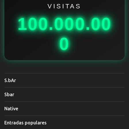
i
VISITAS
o
100.000.00
s
0
S.bAr
Sbar
Native
Entradas populares