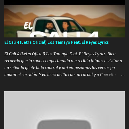
coronamos Se jala los marciales Y sus guitarras ya van sonando
Un gallardo me prendo Para agarrar el vuelo y la mente y
tranquilizando Tomense un buen trago Y así es como empezamos
los versos que voy cantando (Music) A vido alta y bajas La carreta
se atora Pero nunca le aflojamos Ya me han pasado cosas Y
aunque ustedes no sepan Pero la vida es muy corta Hay que
El Cali 4 (Letra Oficial) Los Tamayo Feat. El Reyes Lyrics
echarle chingazos Y seguir trabajando porque nada es...
El Cali 4 (Letra Oficial) Los Tamayo Feat. El Reyes Lyrics Bien
recuerdo que lo conocí empecherado me recibió fuimos a visitar a
un señor la gente bajo control y ahí empezamos los versos pa
anotar el corridón Y en la escuelita con mi carnal y a Cuervito
mandó a saludar la bergacera del Alamar pensó no llegó al final y
aquí se cumplen las reglas no secuestr0 no r0bar De La C giró la
orden nos comanda el doble P bien firmes con Alto PRIETO y la
camisa es color Verde y peleam0s la Bandera por todita a la ciudad
con los drones patrullando la Frontera De Tijuana Bulevares
Bellas Artes me ve en las blancas ya hace falta mi APA FLACO
verde se le extraña pa que sepan Aquí Pura GENTE DE LA RANA 🐸