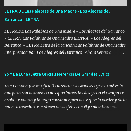
POR CLAVE ES EL CALI 4 EN LA CIUDAD TIJUANA Música Al
tirante andamos mi carnal atento a cualquier necesidad no porque
LETRA DE Las Palabras de Una Madre - Los Alegres del
se ve limpio el camino nos confiamos al andar y nunca con la
Barranco - LETRA
misma piedra me vuelvo a tropezar Cuando ando de enamorado
en corto me tiró a per...
LETRA DE Las Palabras de Una Madre - Los Alegres del Barranco
- LETRA Las Palabras de Una Madre (LETRA) - Los Alegres del
Barranco - LETRA Letra de la canción Las Palabras de Una Madre
interpretada por Los Alegres del Barranco Ahora vengo a
visitarte, a tu txumba a saludarte, se que del cielo me vez y desde
halla has de cuidarme, son palabras de una madre, que lleva en el
viento a su hijo y aunque ahora ya este con Dios el destino así lo
Yo Y La Luna (Letra Oficial) Herencia De Grandes Lyrics
quiso, él tiempo sigue pasando y nunca te olvidaremos, aquí
Yo Y La Luna (Letra Oficial) Herencia De Grandes Lyrics Qué es lo
seguiré esperando hasta volvernos a vernos El recuerdo que yo
que pasó con nosotros si nos queríamos los dos y con el tiempo se
tengo de mi mente no se va, en mi corazón me llevo lo mismo que
acabó te pienso y lo hago constante juro no te quería perder y de la
tu papá, a veces me pongo triste porque no puedo mirarte, mas se
nada te marchaste Y ahora te veo feliz con él y solo ahora me
que tu me escuchas porque tu eres mi gran ángel, El desespero me
quedé yo y la luna cantamos y por ti nos embriagamos' Quién
llega para reunirme contigo, tu iluminas mi sendero por siempre
sabe que será de mí si contigo fue muy feliz a lo mejor no lloro
serás mi niño, del amor que yo te tengo es co...
pero muy en el fondo te adoro' Música Me muero por ir a buscarte