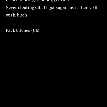
Never clouting off, if I got sugar, more then y'all
wish, bitch
Fxck bitches (Uh)