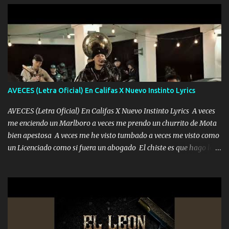
pero muy en el fondo te adoro' Música Me muero por ir a buscarte
pero eso ya no va a pasar me perderé en la soledad Porque me
mirabas bonito si yo no fui el final feliz el final fue triste pa mí Y
duele no tenerte aquí sabiendo que moría por ti yo y la luna
cantamos y por ti nos embriagamos Quién sabe qué será de mí si
contigo fui muy feliz a lo mejor no lloró pero muy en el fondo te
adoro
AVECES (Letra Oficial) En Califas X Nuevo Instinto Lyrics
AVECES (Letra Oficial) En Califas X Nuevo Instinto Lyrics A veces
me enciendo un Marlboro a veces me prendo un churrito de Mota
bien apestosa A veces me he visto tumbado a veces me visto como
un Licenciado como si fuera un abogado El chiste es que hago lo
que quiero pues así soy me mandó yo tengo el control a todos yo
les paro el dedo soy hocicon un malcriado un malandrón Que Les
importa no saben nada falsas las risas las que me miran hay gente
corriente no quieren verte subir de level trucha mis plebes Música
A veces me pongo un sombrero a veces me ven la cachucha de lado
con la mirada siempre en alto A veces me fajó una super o a veces