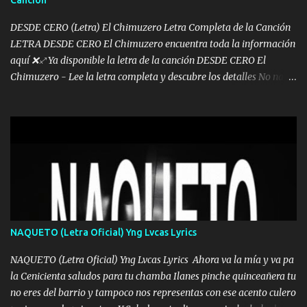
Canción
pues hay charola les voy a dar hasta topar pues no hay de otra...
DESDE CERO (Letra) El Chimuzero Letra Completa de la Canción
LETRA DESDE CERO El Chimuzero encuentra toda la información
aquí ❌♐ Ya disponible la letra de la canción DESDE CERO El
Chimuzero - Lee la letra completa y descubre los detalles No nací
en cuna de oro , Pero Andamos Firmes Buscando el Billete. Cómo
Vengo desde Cero Se que Solo Plata. No es lo Suficiente, Soy De
muy Pocos amigos los que están conmigo las Gracias por todo , Mi
Mesa será Compartida con los que Estuvieron Cuando estuve Solo.
❌ www.elnorteduro.com ❌ Yo No limito los Sueños , si no existe
Uno pues Hallamos Modos , Si me caigo me Levanto, Aprendo Del
Error Y me sacudo El Lodo ❌ www.elnorteduro.com ❌ El Dinero
No me falta Pero Tampoco me Estorba , Por Eso Manejo Todo
Bien Regido Por mis Normas . Aquí no Se Sufre de Ego vengo Desde
NAQUETO (Letra Oficial) Yng Lvcas Lyrics
Abajo y me costó subir Fue Con Trabajo Y Esfuerzo, Nada es
Regalado Me Super Invertir A Mí lado Una Princesa que A pesar de
NAQUETO (Letra Oficial) Yng Lvcas Lyrics Ahora va la mía y va pa
Todo Siempre a estado ahí . Hecho pa...
la Cenicienta saludos para tu chamba Ilanes pinche quinceañera tu
no eres del barrio y tampoco nos representas con ese acento culero