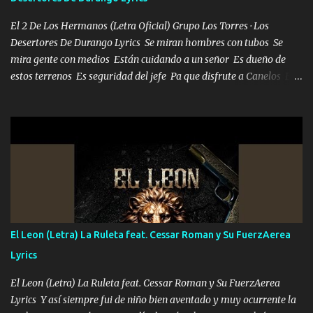
bailar Pero es que tengo un par de conciertos más que llenar Se
mueven solo por el interés P...
El 2 De Los Hermanos (Letra Oficial) Grupo Los Torres · Los
Desertores De Durango Lyrics Se miran hombres con tubos Se
mira gente con medios Están cuidando a un señor Es dueño de
estos terrenos Es seguridad del jefe Pa que disfrute a Canelos Es
el DOS de los HERMANOS un cerebro 🧠 inteligente junto con su
hermano el TRES blindado el Estado tiene andan ESPERANDO al
UNO QUE PRONTO ESTARÁ PRESENTE Que no falten las bucanas
ni tampoco las mujeres porque es platica de grandes por eso hay
que estar alegres doy las instrucciones para atender los deberes
Música Si es que salta algún problema de confianza tengo gente
ahí está el Hombre Cuarenta y también Pariente 7 arreglan
cualquier problema no más es cuestión que ordené NOS HACE
FALTA UN HERMANO DE CLAVE ERA EL 24 SIEMPRE FUE UN
El Leon (Letra) La Ruleta feat. Cessar Roman y Su FuerzAerea
HOMBRE VALIENTE POR ALGO M'URIÓ PELEAND0 SIEMPRE
Lyrics
VIO POR LA FAMILIA PARA QUE SIGA EL LEGADO Es el DOS de
los HERMANOS un cerebro inteligente y com...
El Leon (Letra) La Ruleta feat. Cessar Roman y Su FuerzAerea
Lyrics Y así siempre fui de niño bien aventado y muy ocurrente la