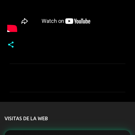
C
o
m
e
n
t
VISITAS DE LA WEB
a
r