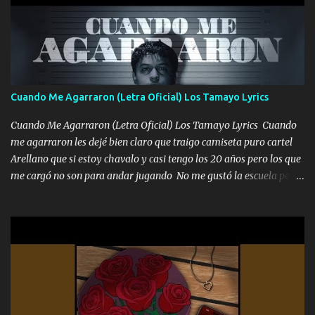
coronamos Se jala los marciales Y sus guitarras ya van sonando
Un gallardo me prendo Para agarrar el vuelo y la mente y
tranquilizando Tomense un buen trago Y así es como empezamos
los versos que voy cantando (Music) A vido alta y bajas La carreta
se atora Pero nunca le aflojamos Ya me han pasado cosas Y
aunque ustedes no sepan Pero la vida es muy corta Hay que
Cuando Me Agarraron (Letra Oficial) Los Tamayo Lyrics
echarle chingazos Y seguir trabajando porque nada es...
Cuando Me Agarraron (Letra Oficial) Los Tamayo Lyrics Cuando
me agarraron les dejé bien claro que traigo camiseta puro cartel
Arellano que si estoy chavalo y casi tengo los 20 años pero los que
me cargó no son para andar jugando No me gustó la escuela pero
las libretas para el otro lado las fuimos mandando Ya nos
difamaron y nos han tachado sigue la vieja guardia y sigue bien
firme el legado que si como me llamó varios ya se han preguntado
Yo Soy El De Las Pacas Sobrino Del Brazo Armad0 Con mi Glock
fajado y mi R terciado me van a ver allá por TJ para un licenciado
mando un abrazo andamos al cien Choritas también Música
Ando en la colonia bien acelerado traigo un M2 que nunca me ha
fallado para mi compadre mandó un fuerte abrazo también al