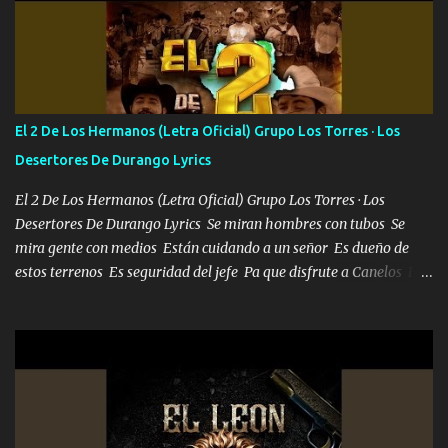
estándares 110 mil records de pistas no me falta mucho para
verme en las revistas Ya pasé Italia Japón Madrid Milán y también
Francia ropa de 100.000 bolas Louis vuitton es mi fragancia
repleta de presidentes la bolsa estoy en mi pic si no se han dado
cuenta chequeen gráficas del kitch
El 2 De Los Hermanos (Letra Oficial) Grupo Los Torres · Los
Desertores De Durango Lyrics
El 2 De Los Hermanos (Letra Oficial) Grupo Los Torres · Los
Desertores De Durango Lyrics Se miran hombres con tubos Se
mira gente con medios Están cuidando a un señor Es dueño de
estos terrenos Es seguridad del jefe Pa que disfrute a Canelos Es
el DOS de los HERMANOS un cerebro 🧠 inteligente junto con su
hermano el TRES blindado el Estado tiene andan ESPERANDO al
UNO QUE PRONTO ESTARÁ PRESENTE Que no falten las bucanas
ni tampoco las mujeres porque es platica de grandes por eso hay
que estar alegres doy las instrucciones para atender los deberes
Música Si es que salta algún problema de confianza tengo gente
ahí está el Hombre Cuarenta y también Pariente 7 arreglan