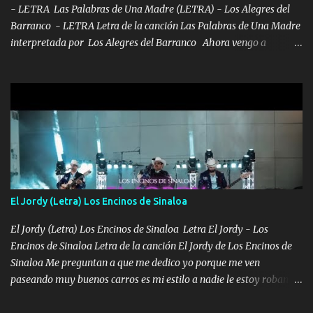
- LETRA Las Palabras de Una Madre (LETRA) - Los Alegres del
Barranco - LETRA Letra de la canción Las Palabras de Una Madre
interpretada por Los Alegres del Barranco Ahora vengo a
visitarte, a tu txumba a saludarte, se que del cielo me vez y desde
halla has de cuidarme, son palabras de una madre, que lleva en el
viento a su hijo y aunque ahora ya este con Dios el destino así lo
quiso, él tiempo sigue pasando y nunca te olvidaremos, aquí
seguiré esperando hasta volvernos a vernos El recuerdo que yo
tengo de mi mente no se va, en mi corazón me llevo lo mismo que
tu papá, a veces me pongo triste porque no puedo mirarte, mas se
que tu me escuchas porque tu eres mi gran ángel, El desespero me
llega para reunirme contigo, tu iluminas mi sendero por siempre
El Jordy (Letra) Los Encinos de Sinaloa
serás mi niño, del amor que yo te tengo es co...
El Jordy (Letra) Los Encinos de Sinaloa Letra El Jordy - Los
Encinos de Sinaloa Letra de la canción El Jordy de Los Encinos de
Sinaloa Me preguntan a que me dedico yo porque me ven
paseando muy buenos carros es mi estilo a nadie le estoy robando
discretamente cumplo yo bien mi trabajo De Tijuana a los rumbos