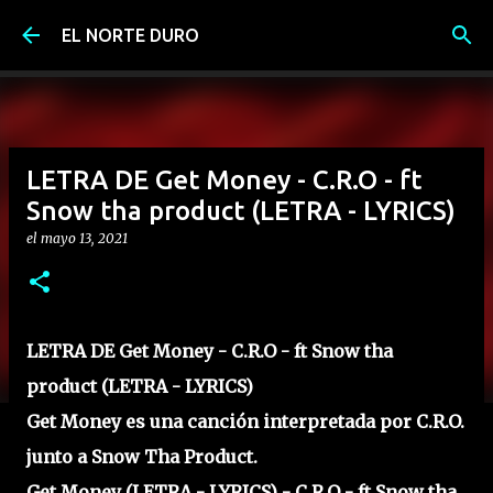
Ir al contenido principal
EL NORTE DURO
LETRA DE Get Money - C.R.O - ft
Snow tha product (LETRA - LYRICS)
el
mayo 13, 2021
LETRA DE Get Money - C.R.O - ft Snow tha
product (LETRA - LYRICS)
Get Money es una canción interpretada por C.R.O.
junto a Snow Tha Product.
Get Money (LETRA - LYRICS) - C.R.O - ft Snow tha