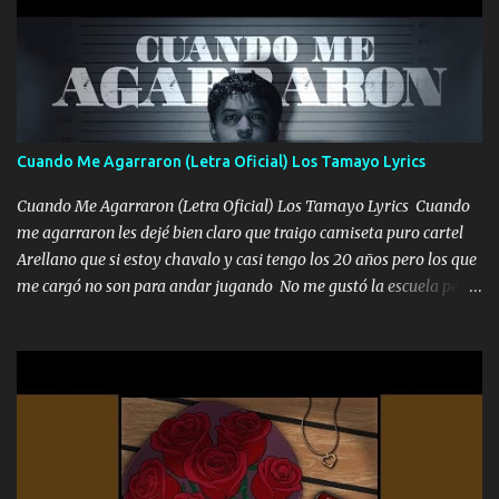
pero eso ya no va a pasar me perderé en la soledad Porque me
mirabas bonito si yo no fui el final feliz el final fue triste pa mí Y
duele no tenerte aquí sabiendo que moría por ti yo y la luna
cantamos y por ti nos embriagamos Quién sabe qué será de mí si
contigo fui muy feliz a lo mejor no lloró pero muy en el fondo te
adoro
Cuando Me Agarraron (Letra Oficial) Los Tamayo Lyrics
Cuando Me Agarraron (Letra Oficial) Los Tamayo Lyrics Cuando
me agarraron les dejé bien claro que traigo camiseta puro cartel
Arellano que si estoy chavalo y casi tengo los 20 años pero los que
me cargó no son para andar jugando No me gustó la escuela pero
las libretas para el otro lado las fuimos mandando Ya nos
difamaron y nos han tachado sigue la vieja guardia y sigue bien
firme el legado que si como me llamó varios ya se han preguntado
Yo Soy El De Las Pacas Sobrino Del Brazo Armad0 Con mi Glock
fajado y mi R terciado me van a ver allá por TJ para un licenciado
mando un abrazo andamos al cien Choritas también Música
Ando en la colonia bien acelerado traigo un M2 que nunca me ha