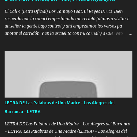
echarle chingazos Y seguir trabajando porque nada es...
El Cali 4 (Letra Oficial) Los Tamayo Feat. El Reyes Lyrics Bien
recuerdo que lo conocí empecherado me recibió fuimos a visitar a
un señor la gente bajo control y ahí empezamos los versos pa
anotar el corridón Y en la escuelita con mi carnal y a Cuervito
mandó a saludar la bergacera del Alamar pensó no llegó al final y
aquí se cumplen las reglas no secuestr0 no r0bar De La C giró la
orden nos comanda el doble P bien firmes con Alto PRIETO y la
camisa es color Verde y peleam0s la Bandera por todita a la ciudad
con los drones patrullando la Frontera De Tijuana Bulevares
Bellas Artes me ve en las blancas ya hace falta mi APA FLACO
verde se le extraña pa que sepan Aquí Pura GENTE DE LA RANA 🐸
POR CLAVE ES EL CALI 4 EN LA CIUDAD TIJUANA Música Al
tirante andamos mi carnal atento a cualquier necesidad no porque
LETRA DE Las Palabras de Una Madre - Los Alegres del
se ve limpio el camino nos confiamos al andar y nunca con la
Barranco - LETRA
misma piedra me vuelvo a tropezar Cuando ando de enamorado
en corto me tiró a per...
LETRA DE Las Palabras de Una Madre - Los Alegres del Barranco
- LETRA Las Palabras de Una Madre (LETRA) - Los Alegres del