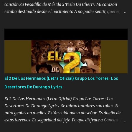
canción Su Pesadilla de Mérida x Tesla Da Cherry Mi corazón
estaba destinado desde el nacimiento A no poder sentir, querer,
confiar y amar Soñaba con llegar a ser como uno más del resto
Pero aunque lo intentara nunca iba a cambiar Y no estaba viendo
Que al frente tenía la respuesta Ahora ya lo entiendo Pero habrán
algunas que no lo entiendan Porque ahora soy su pesadilla, lo sé
Soy yo la octava maravilla, no lo niegues Tengo de rodillas a otras
cien Y por más que quieran no me detienen Soy yo la mente que
más brilla, lo ves Pa' mi la vida es tan sencilla No lo entenderías en
tu vida, y está bien Porque lo que tengo nadie lo tiene Una me está
escribiendo y la otra me va a llamar Quiere que vaya a verla y que
El 2 De Los Hermanos (Letra Oficial) Grupo Los Torres · Los
la invite a cenar Otras más me están pidiendo que las saque a
Desertores De Durango Lyrics
bailar Pero es que tengo un par de conciertos más que llenar Se
mueven solo por el interés P...
El 2 De Los Hermanos (Letra Oficial) Grupo Los Torres · Los
Desertores De Durango Lyrics Se miran hombres con tubos Se
mira gente con medios Están cuidando a un señor Es dueño de
estos terrenos Es seguridad del jefe Pa que disfrute a Canelos Es
el DOS de los HERMANOS un cerebro 🧠 inteligente junto con su