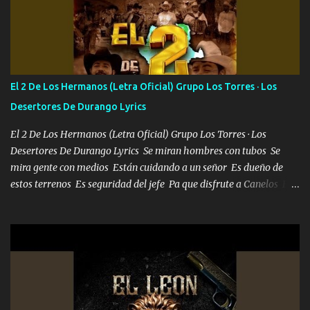
verme en las revistas Ya pasé Italia Japón Madrid Milán y también
Francia ropa de 100.000 bolas Louis vuitton es mi fragancia
repleta de presidentes la bolsa estoy en mi pic si no se han dado
cuenta chequeen gráficas del kitch
El 2 De Los Hermanos (Letra Oficial) Grupo Los Torres · Los
Desertores De Durango Lyrics
El 2 De Los Hermanos (Letra Oficial) Grupo Los Torres · Los
Desertores De Durango Lyrics Se miran hombres con tubos Se
mira gente con medios Están cuidando a un señor Es dueño de
estos terrenos Es seguridad del jefe Pa que disfrute a Canelos Es
el DOS de los HERMANOS un cerebro 🧠 inteligente junto con su
hermano el TRES blindado el Estado tiene andan ESPERANDO al
UNO QUE PRONTO ESTARÁ PRESENTE Que no falten las bucanas
ni tampoco las mujeres porque es platica de grandes por eso hay
que estar alegres doy las instrucciones para atender los deberes
Música Si es que salta algún problema de confianza tengo gente
ahí está el Hombre Cuarenta y también Pariente 7 arreglan