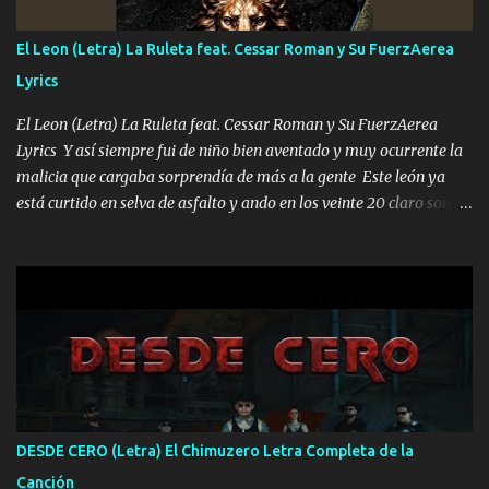
cualquier problema no más es cuestión que ordené NOS HACE
FALTA UN HERMANO DE CLAVE ERA EL 24 SIEMPRE FUE UN
El Leon (Letra) La Ruleta feat. Cessar Roman y Su FuerzAerea
HOMBRE VALIENTE POR ALGO M'URIÓ PELEAND0 SIEMPRE
Lyrics
VIO POR LA FAMILIA PARA QUE SIGA EL LEGADO Es el DOS de
los HERMANOS un cerebro inteligente y com...
El Leon (Letra) La Ruleta feat. Cessar Roman y Su FuerzAerea
Lyrics Y así siempre fui de niño bien aventado y muy ocurrente la
malicia que cargaba sorprendía de más a la gente Este león ya
está curtido en selva de asfalto y ando en los veinte 20 claro son
mis años Leon mi clave por si hay pendiente Tranquilo me la
navego ando en lo mío sin ni un pendiente si hay problemas lo
arreglamos padrino yo brincó en caliente Y No me paran aquí hay
pa más pues hay charola les voy a dar hasta topar pues no hay de
otra Música Surcando bien mi camino voy por mi línea no veo a
los lados aquel que no corre vuela no se me duerm voy chicoteado
Ya pasé varias hazañas ya tienen rato que me agarran el colmillo
de este León los estatales no sé esperaron Al tiro esta la PrimiZa
también la nueve que cargo al lado doy la mano al que su amigo y
DESDE CERO (Letra) El Chimuzero Letra Completa de la
al traicionero damos pa abajo Y No me paran aquí hay pa más
Canción