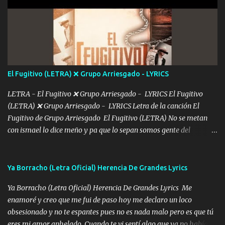
estár Pasarán... Solito me dejaras Intentar... Solo un beso y tú te vas
De mi vida... Cómo tú no hay nadie más No hay nadie
más Si te sientes sola no me llames porfa Me pongo sencible e
imagino tu sombra Clase azul es el tequila e interior la ropa Clip
cap la champagne el polvo es color rosa Me contacto un ángel eres
tú mi hermosa La que me alegra los días y sigo tomando Y
El Fugitivo (LETRA) ❌ Grupo Arriesgado - LYRICS
pensar... Que tú ya no vas a estar Pasarán... Solito me dejaras
Intentar... ...
LETRA - El Fugitivo ❌ Grupo Arriesgado - LYRICS El Fugitivo
(LETRA) ❌ Grupo Arriesgado - LYRICS Letra de la canción El
Fugitivo de Grupo Arriesgado El Fugitivo (LETRA) No se metan
con ismael lo dice meño y pa que lo sepan somos gente del
sombrero y la mayiza aquí se respeta pa los rumbos del azache
paseo tranquilo pues son mi tierra por ahí les tire una clave y del M
grande traemos la bandera 04 se oye por los radios y bien
Ya Borracho (Letra Oficial) Herencia De Grandes Lyrics
pendientes andan los chávalos la espalda me van cuidando y si se
Ya Borracho (Letra Oficial) Herencia De Grandes Lyrics Me
ofrece también peleam'os bien atentó el compa huicho la corta al
enamoré y creo que me fui de paso hoy me declaro un loco
cinto y radios colgados cuando salimos del rancho carros
obsesionado y no te espantes pues no es nada malo pero es que tú
blindándos y bien equipados no somos gente de problemas pero
eres mi amor anhelado Cuando te vi sentí algo que ya no había