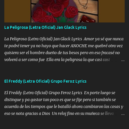
mando un abrazo andamos al cien Choritas también Música
Ando en la colonia bien acelerado traigo un M2 que nunca me ha
fallado para mi compadre mandó un fuerte abrazo también al
Especial sabe que lo apreciamos En los mejores antros me verán
La Peligrosa (Letra Oficial) Jan Glack Lyrics
tomando con mujeres hermosas y botellas destapando siempre
bien cuidado bien atrabancado y a los que me conocen ya saben de
La Peligrosa (Letra Oficial) Jan Glack Lyrics Amor ya sé que nunca
lo que hablo Entre lob...
te podré tener ya no hayo que hacer ANOCHE me quebré otra vez
quisiera ser el hombre dueño de tus besos pero en eso fracasé no
volverá a ser como fue Ella era la peligrosa la que casi casi
convertí en mi esposa la que no importaba si llegaba tarde se
ponía contenta con un par de rosas Y aunque pasen cien años cien
años solo pienso en ti mami no me crees se que no me crees
El Freddy (Letra Oficial) Grupo Feroz Lyrics
Música Amar me duele estoy rodeado de mujeres pero solo
El Freddy (Letra Oficial) Grupo Feroz Lyrics En porte luego se
quieren billetes y yo que solo ocupo verte Recuerdo echábamos
distingue y pa gastar tan poco es que se fije pero si también se
pasión en la troca tus labios besándome yo quitándote la ropa no
acuerda de los tiempos que le batalló ahora cambiaron las cosas y
quiero que sea nunca con otra yo quiero llevarte a la Luna y si
eso se nota gracias a Dios Un reloj fino en su muñeca se lleva
quieres en ese momento te pido que seas mi esposa Chingada
varios juntos esa pieza de repente modo fresa y por Egipto lo van
madre no quiero dejar de tenerte no ayuda la p'uta loquera y al
a ver llega cena y hace escala por París lo ven con su mujer Y no
chile quisiera ser menos de ti dependiente la pinche tristeza me