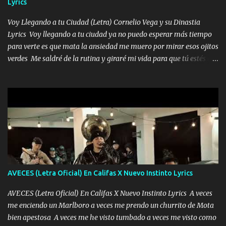
Lyrics
me encantes Decirte que me siento muy feliz y emocionado por
tenerte aquí espero que quiera...
Voy Llegando a tu Ciudad (Letra) Cornelio Vega y su Dinastia
Lyrics Voy llegando a tu ciudad ya no puedo esperar más tiempo
para verte es que mata la ansiedad me muero por mirar esos ojitos
verdes Me saldré de la rutina y giraré mi vida para que tú estés en
ella como debe ser Yo sé que eres conocida que varios te tiran pero
no merecen y dile ya a tus amigas que no te presenten con más
pequeñeces Aquí estoy no dejaré que se te acerquen nadie porque
solo yo tendre el candado 🔒 del amor ❤️ Música Mil y un besos
para dar ya estando en tu ciudad no habrá quien lo detenga si las
copas van de más vayamos a un lugar y cerremos las puertas
Entre alcohol y besos se va incrementado el Fuego en esa
habitación ya no mires más el reloj Única por donde vas me curas
tú mi mal moviendo tu silueta no hay otra que te sea igual te ves
AVECES (Letra Oficial) En Califas X Nuevo Instinto Lyrics
tan especial por eso es que me tientas Aquí estoy no dejaré que se
te acerque nadie porque solo yo tendre el candado 🔒 del a...
AVECES (Letra Oficial) En Califas X Nuevo Instinto Lyrics A veces
me enciendo un Marlboro a veces me prendo un churrito de Mota
bien apestosa A veces me he visto tumbado a veces me visto como