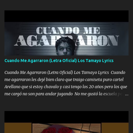
una Glock bien fajada Lo miran relajado La vida disfrutando Y la
gente siempre criticando Nos miran algo bueno Ya sera ropa,
diamante lo que me cuelgan en el cuello (Chorus) Y cuando
coronamos Se jala los marciales Y sus guitarras ya van sonando
Un gallardo me prendo Para agarrar el vuelo y la mente y
tranquilizando Tomense un buen trago Y así es como empezamos
los versos que voy cantando (Music) A vido alta y bajas La carreta
se atora Pero nunca le aflojamos Ya me han pasado cosas Y
aunque ustedes no sepan Pero la vida es muy corta Hay que
Cuando Me Agarraron (Letra Oficial) Los Tamayo Lyrics
echarle chingazos Y seguir trabajando porque nada es...
Cuando Me Agarraron (Letra Oficial) Los Tamayo Lyrics Cuando
me agarraron les dejé bien claro que traigo camiseta puro cartel
Arellano que si estoy chavalo y casi tengo los 20 años pero los que
me cargó no son para andar jugando No me gustó la escuela pero
las libretas para el otro lado las fuimos mandando Ya nos
difamaron y nos han tachado sigue la vieja guardia y sigue bien
firme el legado que si como me llamó varios ya se han preguntado
Yo Soy El De Las Pacas Sobrino Del Brazo Armad0 Con mi Glock
fajado y mi R terciado me van a ver allá por TJ para un licenciado