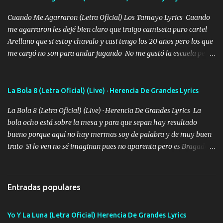
Cuando Me Agarraron (Letra Oficial) Los Tamayo Lyrics Cuando
me agarraron les dejé bien claro que traigo camiseta puro cartel
Arellano que si estoy chavalo y casi tengo los 20 años pero los que
me cargó no son para andar jugando No me gustó la escuela pero
las libretas para el otro lado las fuimos mandando Ya nos
difamaron y nos han tachado sigue la vieja guardia y sigue bien
firme el legado que si como me llamó varios ya se han preguntado
La Bola 8 (Letra Oficial) (Live) · Herencia De Grandes Lyrics
Yo Soy El De Las Pacas Sobrino Del Brazo Armad0 Con mi Glock
La Bola 8 (Letra Oficial) (Live) · Herencia De Grandes Lyrics La
fajado y mi R terciado me van a ver allá por TJ para un licenciado
bola ocho está sobre la mesa y para que sepan hay resultado
mando un abrazo andamos al cien Choritas también Música
bueno porque aquí no hay mermas soy de palabra y de muy buen
Ando en la colonia bien acelerado traigo un M2 que nunca me ha
trato Si lo ven no sé imaginan pues no aparenta pero es Bragado a
fallado para mi compadre mandó un fuerte abrazo también al
cualquiera lo saluda que dice mi toro como ha estado No soy de
Especial sabe que lo apreciamos En los mejores antros me verán
muchos amigos los que yo tengo ya están contados mi familia es
tomando con mujeres hermosas y botellas destapando siempre
lo primero que cualquier cosa es un gran regalo Siempre me van a
bien cuidado bien atrabancado y a los que me conocen ya saben de
Entradas populares
ver solo más no ando solo ai ta el aparato con cargador extendido
lo que hablo Entre lob...
para lucirlo yo aquí lo calmo Y mis collares me dan protección me
Yo Y La Luna (Letra Oficial) Herencia De Grandes Lyrics
cuidan los santos y mi Dios cada día con mas ganas le doy todo