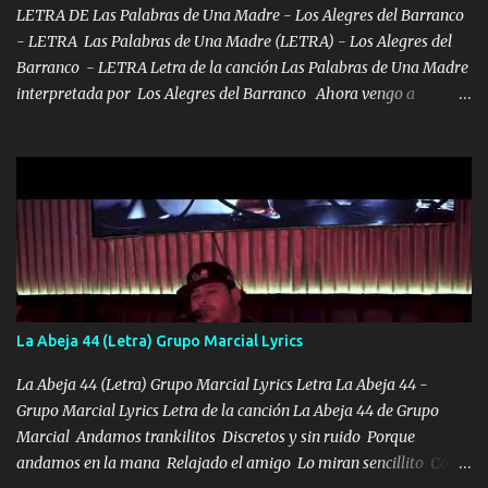
los HERMANOS un cerebro inteligente y com...
LETRA DE Las Palabras de Una Madre - Los Alegres del Barranco
- LETRA Las Palabras de Una Madre (LETRA) - Los Alegres del
Barranco - LETRA Letra de la canción Las Palabras de Una Madre
interpretada por Los Alegres del Barranco Ahora vengo a
visitarte, a tu txumba a saludarte, se que del cielo me vez y desde
halla has de cuidarme, son palabras de una madre, que lleva en el
viento a su hijo y aunque ahora ya este con Dios el destino así lo
quiso, él tiempo sigue pasando y nunca te olvidaremos, aquí
seguiré esperando hasta volvernos a vernos El recuerdo que yo
tengo de mi mente no se va, en mi corazón me llevo lo mismo que
tu papá, a veces me pongo triste porque no puedo mirarte, mas se
que tu me escuchas porque tu eres mi gran ángel, El desespero me
llega para reunirme contigo, tu iluminas mi sendero por siempre
La Abeja 44 (Letra) Grupo Marcial Lyrics
serás mi niño, del amor que yo te tengo es co...
La Abeja 44 (Letra) Grupo Marcial Lyrics Letra La Abeja 44 -
Grupo Marcial Lyrics Letra de la canción La Abeja 44 de Grupo
Marcial Andamos trankilitos Discretos y sin ruido Porque
andamos en la mana Relajado el amigo Lo miran sencillito Con