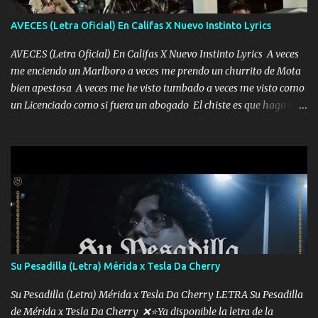
AVECES (Letra Oficial) En Califas X Nuevo Instinto Lyrics
AVECES (Letra Oficial) En Califas X Nuevo Instinto Lyrics A veces
me enciendo un Marlboro a veces me prendo un churrito de Mota
bien apestosa A veces me he visto tumbado a veces me visto como
un Licenciado como si fuera un abogado El chiste es que hago lo
que quiero pues así soy me mandó yo tengo el control a todos yo
les paro el dedo soy hocicon un malcriado un malandrón Que Les
importa no saben nada falsas las risas las que me miran hay gente
corriente no quieren verte subir de level trucha mis plebes Música
A veces me pongo un sombrero a veces me ven la cachucha de lado
con la mirada siempre en alto A veces me fajó una super o a veces
me fajó una Glock siempre armado todas las generaciones yo
traigo El chiste es que hago lo que quiero pues así soy me mandó
yo tengo el control a todos yo les paro el dedo soy hocicon un
Su Pesadilla (Letra) Mérida x Tesla Da Cherry
malcriado un malandrón Que Les importa no saben nada falsas
las risas las que me miran hay gente corriente no quieren ve...
Su Pesadilla (Letra) Mérida x Tesla Da Cherry LETRA Su Pesadilla
de Mérida x Tesla Da Cherry ❌⭐Ya disponible la letra de la