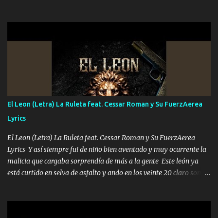
que quiero pues así soy me mandó yo tengo el control a todos yo
les paro el dedo soy hocicon un malcriado un malandrón Que Les
importa no saben nada falsas las risas las que me miran hay gente
corriente no quieren verte subir de level trucha mis plebes Música
A veces me pongo un sombrero a veces me ven la cachucha de lado
con la mirada siempre en alto A veces me fajó una super o a veces
me fajó una Glock siempre armado todas las generaciones yo
traigo El chiste es que hago lo que quiero pues así soy me mandó
yo tengo el control a todos yo les paro el dedo soy hocicon un
El Leon (Letra) La Ruleta feat. Cessar Roman y Su FuerzAerea
malcriado un malandrón Que Les importa no saben nada falsas
Lyrics
las risas las que me miran hay gente corriente no quieren ve...
El Leon (Letra) La Ruleta feat. Cessar Roman y Su FuerzAerea
Lyrics Y así siempre fui de niño bien aventado y muy ocurrente la
malicia que cargaba sorprendía de más a la gente Este león ya
está curtido en selva de asfalto y ando en los veinte 20 claro son
mis años Leon mi clave por si hay pendiente Tranquilo me la
navego ando en lo mío sin ni un pendiente si hay problemas lo
arreglamos padrino yo brincó en caliente Y No me paran aquí hay