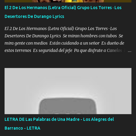
tirante andamos mi carnal atento a cualquier necesidad no porque
El 2 De Los Hermanos (Letra Oficial) Grupo Los Torres · Los
se ve limpio el camino nos confiamos al andar y nunca con la
Desertores De Durango Lyrics
misma piedra me vuelvo a tropezar Cuando ando de enamorado
en corto me tiró a per...
El 2 De Los Hermanos (Letra Oficial) Grupo Los Torres · Los
Desertores De Durango Lyrics Se miran hombres con tubos Se
mira gente con medios Están cuidando a un señor Es dueño de
estos terrenos Es seguridad del jefe Pa que disfrute a Canelos Es
el DOS de los HERMANOS un cerebro 🧠 inteligente junto con su
hermano el TRES blindado el Estado tiene andan ESPERANDO al
UNO QUE PRONTO ESTARÁ PRESENTE Que no falten las bucanas
ni tampoco las mujeres porque es platica de grandes por eso hay
que estar alegres doy las instrucciones para atender los deberes
Música Si es que salta algún problema de confianza tengo gente
ahí está el Hombre Cuarenta y también Pariente 7 arreglan
cualquier problema no más es cuestión que ordené NOS HACE
FALTA UN HERMANO DE CLAVE ERA EL 24 SIEMPRE FUE UN
LETRA DE Las Palabras de Una Madre - Los Alegres del
HOMBRE VALIENTE POR ALGO M'URIÓ PELEAND0 SIEMPRE
Barranco - LETRA
VIO POR LA FAMILIA PARA QUE SIGA EL LEGADO Es el DOS de