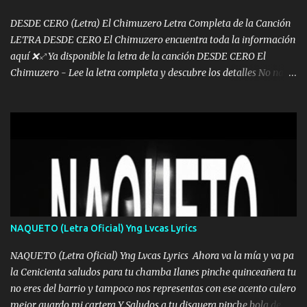
pues hay charola les voy a dar hasta topar pues no hay de otra...
DESDE CERO (Letra) El Chimuzero Letra Completa de la Canción
LETRA DESDE CERO El Chimuzero encuentra toda la información
aquí ❌♐ Ya disponible la letra de la canción DESDE CERO El
Chimuzero - Lee la letra completa y descubre los detalles No nací
en cuna de oro , Pero Andamos Firmes Buscando el Billete. Cómo
Vengo desde Cero Se que Solo Plata. No es lo Suficiente, Soy De
muy Pocos amigos los que están conmigo las Gracias por todo , Mi
Mesa será Compartida con los que Estuvieron Cuando estuve Solo.
❌ www.elnorteduro.com ❌ Yo No limito los Sueños , si no existe
Uno pues Hallamos Modos , Si me caigo me Levanto, Aprendo Del
Error Y me sacudo El Lodo ❌ www.elnorteduro.com ❌ El Dinero
No me falta Pero Tampoco me Estorba , Por Eso Manejo Todo
Bien Regido Por mis Normas . Aquí no Se Sufre de Ego vengo Desde
NAQUETO (Letra Oficial) Yng Lvcas Lyrics
Abajo y me costó subir Fue Con Trabajo Y Esfuerzo, Nada es
Regalado Me Super Invertir A Mí lado Una Princesa que A pesar de
NAQUETO (Letra Oficial) Yng Lvcas Lyrics Ahora va la mía y va pa
Todo Siempre a estado ahí . Hecho pa...
la Cenicienta saludos para tu chamba Ilanes pinche quinceañera tu
no eres del barrio y tampoco nos representas con ese acento culero
mejor guardo mi cartera Y Saludos a tu disquera pinche bola de