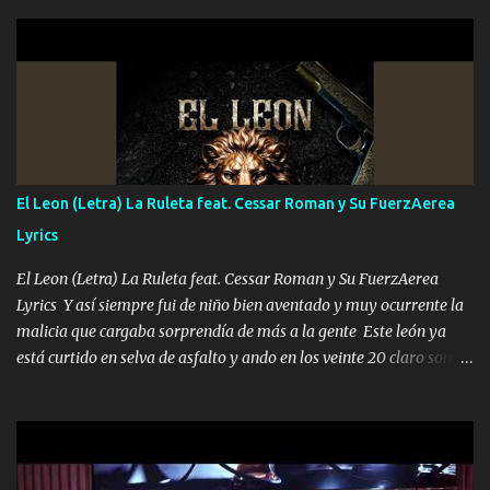
hermano el TRES blindado el Estado tiene andan ESPERANDO al
UNO QUE PRONTO ESTARÁ PRESENTE Que no falten las bucanas
ni tampoco las mujeres porque es platica de grandes por eso hay
que estar alegres doy las instrucciones para atender los deberes
Música Si es que salta algún problema de confianza tengo gente
ahí está el Hombre Cuarenta y también Pariente 7 arreglan
cualquier problema no más es cuestión que ordené NOS HACE
FALTA UN HERMANO DE CLAVE ERA EL 24 SIEMPRE FUE UN
El Leon (Letra) La Ruleta feat. Cessar Roman y Su FuerzAerea
HOMBRE VALIENTE POR ALGO M'URIÓ PELEAND0 SIEMPRE
Lyrics
VIO POR LA FAMILIA PARA QUE SIGA EL LEGADO Es el DOS de
los HERMANOS un cerebro inteligente y com...
El Leon (Letra) La Ruleta feat. Cessar Roman y Su FuerzAerea
Lyrics Y así siempre fui de niño bien aventado y muy ocurrente la
malicia que cargaba sorprendía de más a la gente Este león ya
está curtido en selva de asfalto y ando en los veinte 20 claro son
mis años Leon mi clave por si hay pendiente Tranquilo me la
navego ando en lo mío sin ni un pendiente si hay problemas lo
arreglamos padrino yo brincó en caliente Y No me paran aquí hay
pa más pues hay charola les voy a dar hasta topar pues no hay de
otra Música Surcando bien mi camino voy por mi línea no veo a