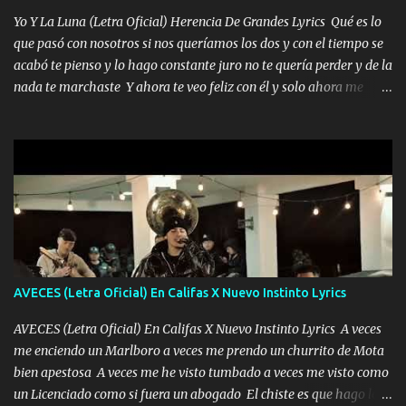
por un futuro mejor Música Empecé desde los trece y hasta la
Yo Y La Luna (Letra Oficial) Herencia De Grandes Lyrics Qué es lo
fecha aún sigo vigente no soy manchado soy bueno pero si me
que pasó con nosotros si nos queríamos los dos y con el tiempo se
alteró de repente Mi carnal Abel aun lado ni uno con el otro no se
acabó te pienso y lo hago constante juro no te quería perder y de la
ha rajado pal Chinchillas un saludo y para un amigo que está en
nada te marchaste Y ahora te veo feliz con él y solo ahora me
Peñasco Me fajó una Glock al cinto y de Louis Vuitton son mis
quedé yo y la luna cantamos y por ti nos embriagamos' Quién
zapatos mi es...
sabe que será de mí si contigo fue muy feliz a lo mejor no lloro
pero muy en el fondo te adoro' Música Me muero por ir a buscarte
pero eso ya no va a pasar me perderé en la soledad Porque me
mirabas bonito si yo no fui el final feliz el final fue triste pa mí Y
duele no tenerte aquí sabiendo que moría por ti yo y la luna
cantamos y por ti nos embriagamos Quién sabe qué será de mí si
contigo fui muy feliz a lo mejor no lloró pero muy en el fondo te
adoro
AVECES (Letra Oficial) En Califas X Nuevo Instinto Lyrics
AVECES (Letra Oficial) En Califas X Nuevo Instinto Lyrics A veces
me enciendo un Marlboro a veces me prendo un churrito de Mota
bien apestosa A veces me he visto tumbado a veces me visto como
un Licenciado como si fuera un abogado El chiste es que hago lo