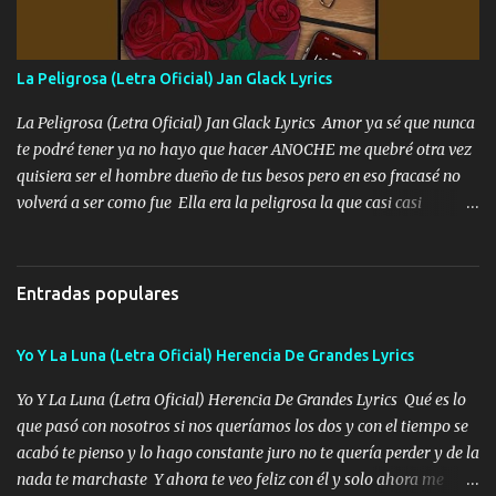
Ando en la colonia bien acelerado traigo un M2 que nunca me ha
fallado para mi compadre mandó un fuerte abrazo también al
Especial sabe que lo apreciamos En los mejores antros me verán
La Peligrosa (Letra Oficial) Jan Glack Lyrics
tomando con mujeres hermosas y botellas destapando siempre
bien cuidado bien atrabancado y a los que me conocen ya saben de
La Peligrosa (Letra Oficial) Jan Glack Lyrics Amor ya sé que nunca
lo que hablo Entre lob...
te podré tener ya no hayo que hacer ANOCHE me quebré otra vez
quisiera ser el hombre dueño de tus besos pero en eso fracasé no
volverá a ser como fue Ella era la peligrosa la que casi casi
convertí en mi esposa la que no importaba si llegaba tarde se
ponía contenta con un par de rosas Y aunque pasen cien años cien
años solo pienso en ti mami no me crees se que no me crees
Entradas populares
Música Amar me duele estoy rodeado de mujeres pero solo
quieren billetes y yo que solo ocupo verte Recuerdo echábamos
Yo Y La Luna (Letra Oficial) Herencia De Grandes Lyrics
pasión en la troca tus labios besándome yo quitándote la ropa no
quiero que sea nunca con otra yo quiero llevarte a la Luna y si
Yo Y La Luna (Letra Oficial) Herencia De Grandes Lyrics Qué es lo
quieres en ese momento te pido que seas mi esposa Chingada
que pasó con nosotros si nos queríamos los dos y con el tiempo se
madre no quiero dejar de tenerte no ayuda la p'uta loquera y al
acabó te pienso y lo hago constante juro no te quería perder y de la
chile quisiera ser menos de ti dependiente la pinche tristeza me
nada te marchaste Y ahora te veo feliz con él y solo ahora me
encierra princesa tu sabes que nunca saldras de mi mente Ella era