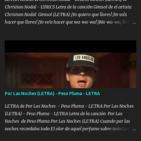
Christian Nodal - LYRICS Letra de la canción Girasol de el artista
Christian Nodal Girasol (LETRA) ¡Yo quiero que llores! ¡Yo vo'a
hacer que llores! ¡Yo vo’a hacer que wa-wa-wa! ¡Wa-wa-wa, llores!
Hoy me levanté bromista y me tienes que aguantar No quiero
bromear contigo, de ti quiero bromear Tú eres un chiste, cabrón,
cada que intentas cantar Cada que intentas rapear, cada que
intentas rimar Pobre payaso que usa a todo el mundo pa' conectar
con la gente Dices "Latino Gang" pero pisas a to'a tu gente Pa’ dar
mensajes, m'ijo, hay quе ser coherentеs Si tú no eres artista, al
menos se prudente Hoy me sabe a mierda, traigo un Balvin en los
dientes Por falta de empatía le toca ser resiliente ¿Acaso eres
consciente de los followers que mueves? Parcerito, abre los ojos y
Por Las Noches (LETRA) - Peso Pluma - LETRA
ve el poder que tienes Otro chiste malo son los nombres de tus
álbum's "José, vibras colores con la energía del diablo " ¿Si ...
LETRA de Por Las Noches - Peso Pluma - LETRA Por Las Noches
(LETRA) - Peso Pluma - LETRA Letra de la canción Por Las
Noches de Peso Pluma Por Las Noches (LETRA) Cuando por las
noches recordaba todo El olor de aquel perfume sobre todo Las
sábanas blancas donde te escondías dentro. Eres intocable como