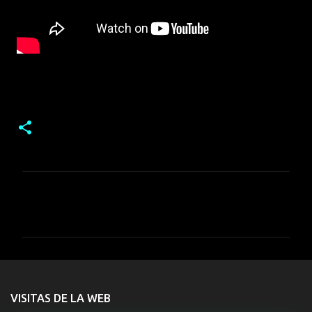
C
o
m
e
n
t
VISITAS DE LA WEB
a