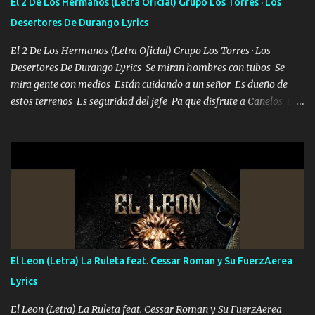
El 2 De Los Hermanos (Letra Oficial) Grupo Los Torres · Los
la invite a cenar Otras más me están pidiendo que las saque a
Desertores De Durango Lyrics
bailar Pero es que tengo un par de conciertos más que llenar Se
mueven solo por el interés P...
El 2 De Los Hermanos (Letra Oficial) Grupo Los Torres · Los
Desertores De Durango Lyrics Se miran hombres con tubos Se
mira gente con medios Están cuidando a un señor Es dueño de
estos terrenos Es seguridad del jefe Pa que disfrute a Canelos Es
el DOS de los HERMANOS un cerebro 🧠 inteligente junto con su
hermano el TRES blindado el Estado tiene andan ESPERANDO al
UNO QUE PRONTO ESTARÁ PRESENTE Que no falten las bucanas
ni tampoco las mujeres porque es platica de grandes por eso hay
que estar alegres doy las instrucciones para atender los deberes
Música Si es que salta algún problema de confianza tengo gente
ahí está el Hombre Cuarenta y también Pariente 7 arreglan
cualquier problema no más es cuestión que ordené NOS HACE
FALTA UN HERMANO DE CLAVE ERA EL 24 SIEMPRE FUE UN
El Leon (Letra) La Ruleta feat. Cessar Roman y Su FuerzAerea
HOMBRE VALIENTE POR ALGO M'URIÓ PELEAND0 SIEMPRE
Lyrics
VIO POR LA FAMILIA PARA QUE SIGA EL LEGADO Es el DOS de
los HERMANOS un cerebro inteligente y com...
El Leon (Letra) La Ruleta feat. Cessar Roman y Su FuerzAerea