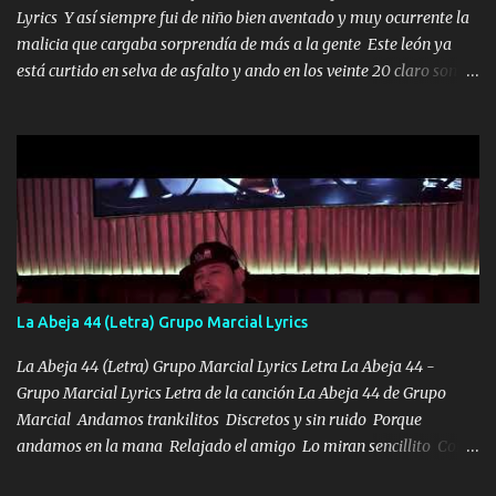
Lyrics Y así siempre fui de niño bien aventado y muy ocurrente la
malicia que cargaba sorprendía de más a la gente Este león ya
está curtido en selva de asfalto y ando en los veinte 20 claro son
mis años Leon mi clave por si hay pendiente Tranquilo me la
navego ando en lo mío sin ni un pendiente si hay problemas lo
arreglamos padrino yo brincó en caliente Y No me paran aquí hay
pa más pues hay charola les voy a dar hasta topar pues no hay de
otra Música Surcando bien mi camino voy por mi línea no veo a
los lados aquel que no corre vuela no se me duerm voy chicoteado
Ya pasé varias hazañas ya tienen rato que me agarran el colmillo
de este León los estatales no sé esperaron Al tiro esta la PrimiZa
también la nueve que cargo al lado doy la mano al que su amigo y
La Abeja 44 (Letra) Grupo Marcial Lyrics
al traicionero damos pa abajo Y No me paran aquí hay pa más
pues hay charola les voy a dar hasta topar pues no hay de otra...
La Abeja 44 (Letra) Grupo Marcial Lyrics Letra La Abeja 44 -
Grupo Marcial Lyrics Letra de la canción La Abeja 44 de Grupo
Marcial Andamos trankilitos Discretos y sin ruido Porque
andamos en la mana Relajado el amigo Lo miran sencillito Con
una Glock bien fajada Lo miran relajado La vida disfrutando Y la