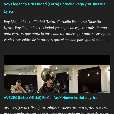
contéstame la llamada pa dedicarte unas bonitas palabras así
Voy Llegando a tu Ciudad (Letra) Cornelio Vega y su Dinastia
borracho me animo a decirte todo y puedo describirlo mucho que
Lyrics
me encantes Decirte que me siento muy feliz y emocionado por
tenerte aquí espero que quiera...
Voy Llegando a tu Ciudad (Letra) Cornelio Vega y su Dinastia
Lyrics Voy llegando a tu ciudad ya no puedo esperar más tiempo
para verte es que mata la ansiedad me muero por mirar esos ojitos
verdes Me saldré de la rutina y giraré mi vida para que tú estés en
ella como debe ser Yo sé que eres conocida que varios te tiran pero
no merecen y dile ya a tus amigas que no te presenten con más
pequeñeces Aquí estoy no dejaré que se te acerquen nadie porque
solo yo tendre el candado 🔒 del amor ❤️ Música Mil y un besos
para dar ya estando en tu ciudad no habrá quien lo detenga si las
copas van de más vayamos a un lugar y cerremos las puertas
Entre alcohol y besos se va incrementado el Fuego en esa
habitación ya no mires más el reloj Única por donde vas me curas
tú mi mal moviendo tu silueta no hay otra que te sea igual te ves
AVECES (Letra Oficial) En Califas X Nuevo Instinto Lyrics
tan especial por eso es que me tientas Aquí estoy no dejaré que se
te acerque nadie porque solo yo tendre el candado 🔒 del a...
AVECES (Letra Oficial) En Califas X Nuevo Instinto Lyrics A veces
me enciendo un Marlboro a veces me prendo un churrito de Mota