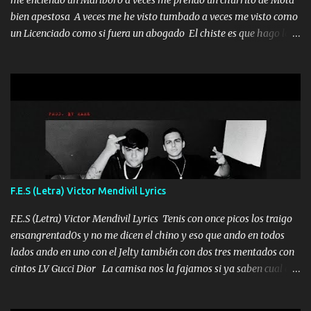
bien apestosa A veces me he visto tumbado a veces me visto como
un Licenciado como si fuera un abogado El chiste es que hago lo
que quiero pues así soy me mandó yo tengo el control a todos yo
les paro el dedo soy hocicon un malcriado un malandrón Que Les
importa no saben nada falsas las risas las que me miran hay gente
corriente no quieren verte subir de level trucha mis plebes Música
A veces me pongo un sombrero a veces me ven la cachucha de lado
con la mirada siempre en alto A veces me fajó una super o a veces
me fajó una Glock siempre armado todas las generaciones yo
traigo El chiste es que hago lo que quiero pues así soy me mandó
yo tengo el control a todos yo les paro el dedo soy hocicon un
F.E.S (Letra) Victor Mendivil Lyrics
malcriado un malandrón Que Les importa no saben nada falsas
las risas las que me miran hay gente corriente no quieren ve...
F.E.S (Letra) Victor Mendivil Lyrics Tenis con once picos los traigo
ensangrentad0s y no me dicen el chino y eso que ando en todos
lados ando en uno con el Jelty también con dos tres mentados con
cintos LV Gucci Dior La camisa nos la fajamos si ya saben cual es
tanto suena que ya le ardió a tres la trone con el cable en inglés la
camisa no me quito arriba la F.E.S Los caballos de TRX marcan