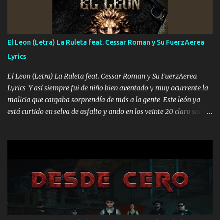
Música Si es que salta algún problema de confianza tengo gente
ahí está el Hombre Cuarenta y también Pariente 7 arreglan
cualquier problema no más es cuestión que ordené NOS HACE
FALTA UN HERMANO DE CLAVE ERA EL 24 SIEMPRE FUE UN
El Leon (Letra) La Ruleta feat. Cessar Roman y Su FuerzAerea
HOMBRE VALIENTE POR ALGO M'URIÓ PELEAND0 SIEMPRE
Lyrics
VIO POR LA FAMILIA PARA QUE SIGA EL LEGADO Es el DOS de
los HERMANOS un cerebro inteligente y com...
El Leon (Letra) La Ruleta feat. Cessar Roman y Su FuerzAerea
Lyrics Y así siempre fui de niño bien aventado y muy ocurrente la
malicia que cargaba sorprendía de más a la gente Este león ya
está curtido en selva de asfalto y ando en los veinte 20 claro son
mis años Leon mi clave por si hay pendiente Tranquilo me la
navego ando en lo mío sin ni un pendiente si hay problemas lo
arreglamos padrino yo brincó en caliente Y No me paran aquí hay
pa más pues hay charola les voy a dar hasta topar pues no hay de
otra Música Surcando bien mi camino voy por mi línea no veo a
los lados aquel que no corre vuela no se me duerm voy chicoteado
Ya pasé varias hazañas ya tienen rato que me agarran el colmillo
de este León los estatales no sé esperaron Al tiro esta la PrimiZa
también la nueve que cargo al lado doy la mano al que su amigo y