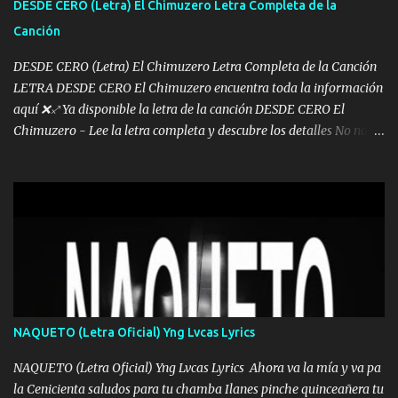
DESDE CERO (Letra) El Chimuzero Letra Completa de la
al traicionero damos pa abajo Y No me paran aquí hay pa más
Canción
pues hay charola les voy a dar hasta topar pues no hay de otra...
DESDE CERO (Letra) El Chimuzero Letra Completa de la Canción
LETRA DESDE CERO El Chimuzero encuentra toda la información
aquí ❌♐ Ya disponible la letra de la canción DESDE CERO El
Chimuzero - Lee la letra completa y descubre los detalles No nací
en cuna de oro , Pero Andamos Firmes Buscando el Billete. Cómo
Vengo desde Cero Se que Solo Plata. No es lo Suficiente, Soy De
muy Pocos amigos los que están conmigo las Gracias por todo , Mi
Mesa será Compartida con los que Estuvieron Cuando estuve Solo.
❌ www.elnorteduro.com ❌ Yo No limito los Sueños , si no existe
Uno pues Hallamos Modos , Si me caigo me Levanto, Aprendo Del
Error Y me sacudo El Lodo ❌ www.elnorteduro.com ❌ El Dinero
No me falta Pero Tampoco me Estorba , Por Eso Manejo Todo
Bien Regido Por mis Normas . Aquí no Se Sufre de Ego vengo Desde
NAQUETO (Letra Oficial) Yng Lvcas Lyrics
Abajo y me costó subir Fue Con Trabajo Y Esfuerzo, Nada es
Regalado Me Super Invertir A Mí lado Una Princesa que A pesar de
NAQUETO (Letra Oficial) Yng Lvcas Lyrics Ahora va la mía y va pa
Todo Siempre a estado ahí . Hecho pa...
la Cenicienta saludos para tu chamba Ilanes pinche quinceañera tu