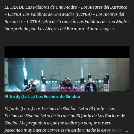
la peligro...
LETRA DE Las Palabras de Una Madre - Los Alegres del Barranco
- LETRA Las Palabras de Una Madre (LETRA) - Los Alegres del
Barranco - LETRA Letra de la canción Las Palabras de Una Madre
interpretada por Los Alegres del Barranco Ahora vengo a
visitarte, a tu txumba a saludarte, se que del cielo me vez y desde
halla has de cuidarme, son palabras de una madre, que lleva en el
viento a su hijo y aunque ahora ya este con Dios el destino así lo
quiso, él tiempo sigue pasando y nunca te olvidaremos, aquí
seguiré esperando hasta volvernos a vernos El recuerdo que yo
tengo de mi mente no se va, en mi corazón me llevo lo mismo que
tu papá, a veces me pongo triste porque no puedo mirarte, mas se
que tu me escuchas porque tu eres mi gran ángel, El desespero me
llega para reunirme contigo, tu iluminas mi sendero por siempre
El Jordy (Letra) Los Encinos de Sinaloa
serás mi niño, del amor que yo te tengo es co...
El Jordy (Letra) Los Encinos de Sinaloa Letra El Jordy - Los
Encinos de Sinaloa Letra de la canción El Jordy de Los Encinos de
Sinaloa Me preguntan a que me dedico yo porque me ven
paseando muy buenos carros es mi estilo a nadie le estoy robando