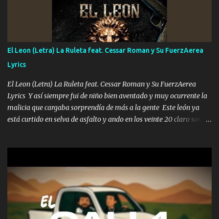
con la mirada siempre en alto A veces me fajó una super o a veces
me fajó una Glock siempre armado todas las generaciones yo
traigo El chiste es que hago lo que quiero pues así soy me mandó
yo tengo el control a todos yo les paro el dedo soy hocicon un
El Leon (Letra) La Ruleta feat. Cessar Roman y Su FuerzAerea
malcriado un malandrón Que Les importa no saben nada falsas
Lyrics
las risas las que me miran hay gente corriente no quieren ve...
El Leon (Letra) La Ruleta feat. Cessar Roman y Su FuerzAerea
Lyrics Y así siempre fui de niño bien aventado y muy ocurrente la
malicia que cargaba sorprendía de más a la gente Este león ya
está curtido en selva de asfalto y ando en los veinte 20 claro son
mis años Leon mi clave por si hay pendiente Tranquilo me la
navego ando en lo mío sin ni un pendiente si hay problemas lo
arreglamos padrino yo brincó en caliente Y No me paran aquí hay
pa más pues hay charola les voy a dar hasta topar pues no hay de
otra Música Surcando bien mi camino voy por mi línea no veo a
los lados aquel que no corre vuela no se me duerm voy chicoteado
Ya pasé varias hazañas ya tienen rato que me agarran el colmillo
de este León los estatales no sé esperaron Al tiro esta la PrimiZa