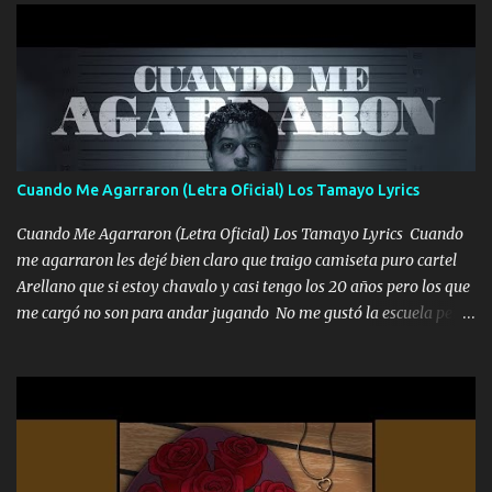
diamante lo que me cuelgan en el cuello (Chorus) Y cuando
coronamos Se jala los marciales Y sus guitarras ya van sonando
Un gallardo me prendo Para agarrar el vuelo y la mente y
tranquilizando Tomense un buen trago Y así es como empezamos
los versos que voy cantando (Music) A vido alta y bajas La carreta
se atora Pero nunca le aflojamos Ya me han pasado cosas Y
aunque ustedes no sepan Pero la vida es muy corta Hay que
Cuando Me Agarraron (Letra Oficial) Los Tamayo Lyrics
echarle chingazos Y seguir trabajando porque nada es...
Cuando Me Agarraron (Letra Oficial) Los Tamayo Lyrics Cuando
me agarraron les dejé bien claro que traigo camiseta puro cartel
Arellano que si estoy chavalo y casi tengo los 20 años pero los que
me cargó no son para andar jugando No me gustó la escuela pero
las libretas para el otro lado las fuimos mandando Ya nos
difamaron y nos han tachado sigue la vieja guardia y sigue bien
firme el legado que si como me llamó varios ya se han preguntado
Yo Soy El De Las Pacas Sobrino Del Brazo Armad0 Con mi Glock
fajado y mi R terciado me van a ver allá por TJ para un licenciado
mando un abrazo andamos al cien Choritas también Música