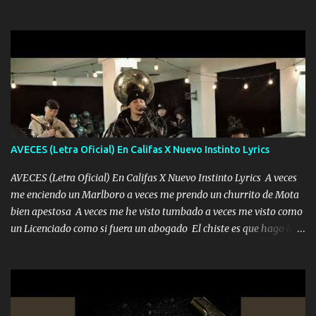
quedé yo y la luna cantamos y por ti nos embriagamos' Quién
la peligro...
sabe que será de mí si contigo fue muy feliz a lo mejor no lloro
pero muy en el fondo te adoro' Música Me muero por ir a buscarte
pero eso ya no va a pasar me perderé en la soledad Porque me
mirabas bonito si yo no fui el final feliz el final fue triste pa mí Y
duele no tenerte aquí sabiendo que moría por ti yo y la luna
cantamos y por ti nos embriagamos Quién sabe qué será de mí si
contigo fui muy feliz a lo mejor no lloró pero muy en el fondo te
adoro
AVECES (Letra Oficial) En Califas X Nuevo Instinto Lyrics
AVECES (Letra Oficial) En Califas X Nuevo Instinto Lyrics A veces
me enciendo un Marlboro a veces me prendo un churrito de Mota
bien apestosa A veces me he visto tumbado a veces me visto como
un Licenciado como si fuera un abogado El chiste es que hago lo
que quiero pues así soy me mandó yo tengo el control a todos yo
les paro el dedo soy hocicon un malcriado un malandrón Que Les
importa no saben nada falsas las risas las que me miran hay gente
corriente no quieren verte subir de level trucha mis plebes Música
A veces me pongo un sombrero a veces me ven la cachucha de lado