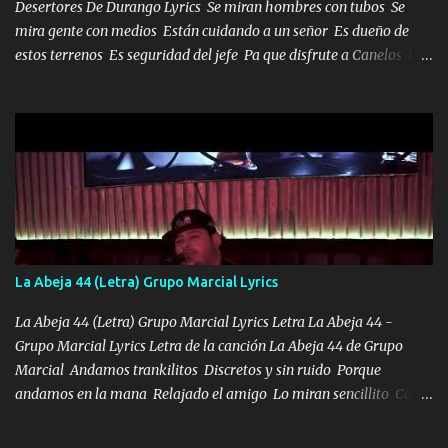
Desertores De Durango Lyrics Se miran hombres con tubos Se
mira gente con medios Están cuidando a un señor Es dueño de
estos terrenos Es seguridad del jefe Pa que disfrute a Canelos Es
el DOS de los HERMANOS un cerebro 🧠 inteligente junto con su
hermano el TRES blindado el Estado tiene andan ESPERANDO al
UNO QUE PRONTO ESTARÁ PRESENTE Que no falten las bucanas
ni tampoco las mujeres porque es platica de grandes por eso hay
que estar alegres doy las instrucciones para atender los deberes
Música Si es que salta algún problema de confianza tengo gente
ahí está el Hombre Cuarenta y también Pariente 7 arreglan
cualquier problema no más es cuestión que ordené NOS HACE
FALTA UN HERMANO DE CLAVE ERA EL 24 SIEMPRE FUE UN
La Abeja 44 (Letra) Grupo Marcial Lyrics
HOMBRE VALIENTE POR ALGO M'URIÓ PELEAND0 SIEMPRE
VIO POR LA FAMILIA PARA QUE SIGA EL LEGADO Es el DOS de
La Abeja 44 (Letra) Grupo Marcial Lyrics Letra La Abeja 44 -
los HERMANOS un cerebro inteligente y com...
Grupo Marcial Lyrics Letra de la canción La Abeja 44 de Grupo
Marcial Andamos trankilitos Discretos y sin ruido Porque
andamos en la mana Relajado el amigo Lo miran sencillito Con
una Glock bien fajada Lo miran relajado La vida disfrutando Y la
gente siempre criticando Nos miran algo bueno Ya sera ropa,