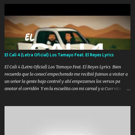
gente siempre criticando Nos miran algo bueno Ya sera ropa,
diamante lo que me cuelgan en el cuello (Chorus) Y cuando
coronamos Se jala los marciales Y sus guitarras ya van sonando
Un gallardo me prendo Para agarrar el vuelo y la mente y
tranquilizando Tomense un buen trago Y así es como empezamos
los versos que voy cantando (Music) A vido alta y bajas La carreta
se atora Pero nunca le aflojamos Ya me han pasado cosas Y
aunque ustedes no sepan Pero la vida es muy corta Hay que
El Cali 4 (Letra Oficial) Los Tamayo Feat. El Reyes Lyrics
echarle chingazos Y seguir trabajando porque nada es...
El Cali 4 (Letra Oficial) Los Tamayo Feat. El Reyes Lyrics Bien
recuerdo que lo conocí empecherado me recibió fuimos a visitar a
un señor la gente bajo control y ahí empezamos los versos pa
anotar el corridón Y en la escuelita con mi carnal y a Cuervito
mandó a saludar la bergacera del Alamar pensó no llegó al final y
aquí se cumplen las reglas no secuestr0 no r0bar De La C giró la
orden nos comanda el doble P bien firmes con Alto PRIETO y la
camisa es color Verde y peleam0s la Bandera por todita a la ciudad
con los drones patrullando la Frontera De Tijuana Bulevares
Bellas Artes me ve en las blancas ya hace falta mi APA FLACO