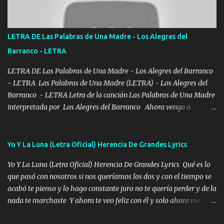
verde se le extraña pa que sepan Aquí Pura GENTE DE LA RANA 🐸
POR CLAVE ES EL CALI 4 EN LA CIUDAD TIJUANA Música Al
tirante andamos mi carnal atento a cualquier necesidad no porque
LETRA DE Las Palabras de Una Madre - Los Alegres del
se ve limpio el camino nos confiamos al andar y nunca con la
Barranco - LETRA
misma piedra me vuelvo a tropezar Cuando ando de enamorado
en corto me tiró a per...
LETRA DE Las Palabras de Una Madre - Los Alegres del Barranco
- LETRA Las Palabras de Una Madre (LETRA) - Los Alegres del
Barranco - LETRA Letra de la canción Las Palabras de Una Madre
interpretada por Los Alegres del Barranco Ahora vengo a
visitarte, a tu txumba a saludarte, se que del cielo me vez y desde
halla has de cuidarme, son palabras de una madre, que lleva en el
viento a su hijo y aunque ahora ya este con Dios el destino así lo
Yo Y La Luna (Letra Oficial) Herencia De Grandes Lyrics
quiso, él tiempo sigue pasando y nunca te olvidaremos, aquí
Yo Y La Luna (Letra Oficial) Herencia De Grandes Lyrics Qué es lo
seguiré esperando hasta volvernos a vernos El recuerdo que yo
que pasó con nosotros si nos queríamos los dos y con el tiempo se
tengo de mi mente no se va, en mi corazón me llevo lo mismo que
acabó te pienso y lo hago constante juro no te quería perder y de la
tu papá, a veces me pongo triste porque no puedo mirarte, mas se
nada te marchaste Y ahora te veo feliz con él y solo ahora me
que tu me escuchas porque tu eres mi gran ángel, El desespero me
quedé yo y la luna cantamos y por ti nos embriagamos' Quién
llega para reunirme contigo, tu iluminas mi sendero por siempre