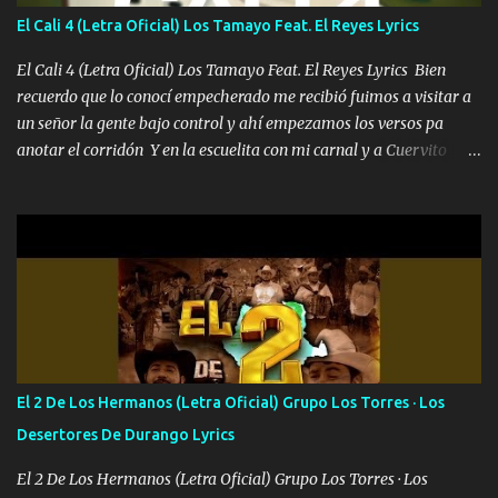
también la nueve que cargo al lado doy la mano al que su amigo y
El Cali 4 (Letra Oficial) Los Tamayo Feat. El Reyes Lyrics
al traicionero damos pa abajo Y No me paran aquí hay pa más
pues hay charola les voy a dar hasta topar pues no hay de otra...
El Cali 4 (Letra Oficial) Los Tamayo Feat. El Reyes Lyrics Bien
recuerdo que lo conocí empecherado me recibió fuimos a visitar a
un señor la gente bajo control y ahí empezamos los versos pa
anotar el corridón Y en la escuelita con mi carnal y a Cuervito
mandó a saludar la bergacera del Alamar pensó no llegó al final y
aquí se cumplen las reglas no secuestr0 no r0bar De La C giró la
orden nos comanda el doble P bien firmes con Alto PRIETO y la
camisa es color Verde y peleam0s la Bandera por todita a la ciudad
con los drones patrullando la Frontera De Tijuana Bulevares
Bellas Artes me ve en las blancas ya hace falta mi APA FLACO
verde se le extraña pa que sepan Aquí Pura GENTE DE LA RANA 🐸
POR CLAVE ES EL CALI 4 EN LA CIUDAD TIJUANA Música Al
tirante andamos mi carnal atento a cualquier necesidad no porque
El 2 De Los Hermanos (Letra Oficial) Grupo Los Torres · Los
se ve limpio el camino nos confiamos al andar y nunca con la
Desertores De Durango Lyrics
misma piedra me vuelvo a tropezar Cuando ando de enamorado
en corto me tiró a per...
El 2 De Los Hermanos (Letra Oficial) Grupo Los Torres · Los