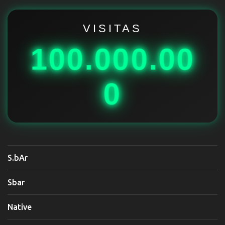
r
i
VISITAS
o
100.000.00
s
0
S.bAr
Sbar
Native