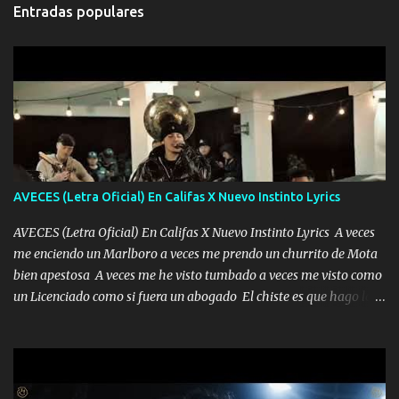
Entradas populares
AVECES (Letra Oficial) En Califas X Nuevo Instinto Lyrics
AVECES (Letra Oficial) En Califas X Nuevo Instinto Lyrics A veces
me enciendo un Marlboro a veces me prendo un churrito de Mota
bien apestosa A veces me he visto tumbado a veces me visto como
un Licenciado como si fuera un abogado El chiste es que hago lo
que quiero pues así soy me mandó yo tengo el control a todos yo
les paro el dedo soy hocicon un malcriado un malandrón Que Les
importa no saben nada falsas las risas las que me miran hay gente
corriente no quieren verte subir de level trucha mis plebes Música