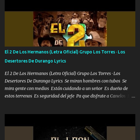
702 mo cuenta de banco no cuadra con que yo use bots rompiendo
estándares 110 mil records de pistas no me falta mucho para
verme en las revistas Ya pasé Italia Japón Madrid Milán y también
Francia ropa de 100.000 bolas Louis vuitton es mi fragancia
repleta de presidentes la bolsa estoy en mi pic si no se han dado
cuenta chequeen gráficas del kitch
El 2 De Los Hermanos (Letra Oficial) Grupo Los Torres · Los
Desertores De Durango Lyrics
El 2 De Los Hermanos (Letra Oficial) Grupo Los Torres · Los
Desertores De Durango Lyrics Se miran hombres con tubos Se
mira gente con medios Están cuidando a un señor Es dueño de
estos terrenos Es seguridad del jefe Pa que disfrute a Canelos Es
el DOS de los HERMANOS un cerebro 🧠 inteligente junto con su
hermano el TRES blindado el Estado tiene andan ESPERANDO al
UNO QUE PRONTO ESTARÁ PRESENTE Que no falten las bucanas
ni tampoco las mujeres porque es platica de grandes por eso hay
que estar alegres doy las instrucciones para atender los deberes