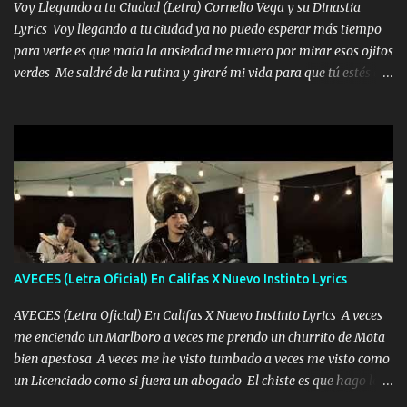
Voy Llegando a tu Ciudad (Letra) Cornelio Vega y su Dinastia
Lyrics Voy llegando a tu ciudad ya no puedo esperar más tiempo
para verte es que mata la ansiedad me muero por mirar esos ojitos
verdes Me saldré de la rutina y giraré mi vida para que tú estés en
ella como debe ser Yo sé que eres conocida que varios te tiran pero
no merecen y dile ya a tus amigas que no te presenten con más
pequeñeces Aquí estoy no dejaré que se te acerquen nadie porque
solo yo tendre el candado 🔒 del amor ❤️ Música Mil y un besos
para dar ya estando en tu ciudad no habrá quien lo detenga si las
copas van de más vayamos a un lugar y cerremos las puertas
Entre alcohol y besos se va incrementado el Fuego en esa
habitación ya no mires más el reloj Única por donde vas me curas
tú mi mal moviendo tu silueta no hay otra que te sea igual te ves
AVECES (Letra Oficial) En Califas X Nuevo Instinto Lyrics
tan especial por eso es que me tientas Aquí estoy no dejaré que se
te acerque nadie porque solo yo tendre el candado 🔒 del a...
AVECES (Letra Oficial) En Califas X Nuevo Instinto Lyrics A veces
me enciendo un Marlboro a veces me prendo un churrito de Mota
bien apestosa A veces me he visto tumbado a veces me visto como
un Licenciado como si fuera un abogado El chiste es que hago lo
que quiero pues así soy me mandó yo tengo el control a todos yo