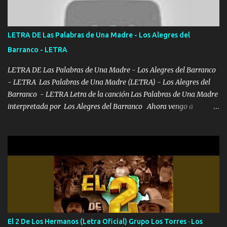
Ya pasé varias hazañas ya tienen rato que me agarran el colmillo
de este León los estatales no sé esperaron Al tiro esta la PrimiZa
también la nueve que cargo al lado doy la mano al que su amigo y
LETRA DE Las Palabras de Una Madre - Los Alegres del
al traicionero damos pa abajo Y No me paran aquí hay pa más
Barranco - LETRA
pues hay charola les voy a dar hasta topar pues no hay de otra...
LETRA DE Las Palabras de Una Madre - Los Alegres del Barranco
- LETRA Las Palabras de Una Madre (LETRA) - Los Alegres del
Barranco - LETRA Letra de la canción Las Palabras de Una Madre
interpretada por Los Alegres del Barranco Ahora vengo a
visitarte, a tu txumba a saludarte, se que del cielo me vez y desde
halla has de cuidarme, son palabras de una madre, que lleva en el
viento a su hijo y aunque ahora ya este con Dios el destino así lo
quiso, él tiempo sigue pasando y nunca te olvidaremos, aquí
seguiré esperando hasta volvernos a vernos El recuerdo que yo
tengo de mi mente no se va, en mi corazón me llevo lo mismo que
tu papá, a veces me pongo triste porque no puedo mirarte, mas se
que tu me escuchas porque tu eres mi gran ángel, El desespero me
llega para reunirme contigo, tu iluminas mi sendero por siempre
El 2 De Los Hermanos (Letra Oficial) Grupo Los Torres · Los