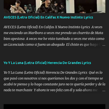
ha rajado pal Chinchillas un saludo y para un amigo que está en
Peñasco Me fajó una Glock al cinto y de Louis Vuitton son mis
zapatos mi es...
AVECES (Letra Oficial) En Califas X Nuevo Instinto Lyrics
AVECES (Letra Oficial) En Califas X Nuevo Instinto Lyrics A veces
me enciendo un Marlboro a veces me prendo un churrito de Mota
bien apestosa A veces me he visto tumbado a veces me visto como
un Licenciado como si fuera un abogado El chiste es que hago lo
que quiero pues así soy me mandó yo tengo el control a todos yo
les paro el dedo soy hocicon un malcriado un malandrón Que Les
importa no saben nada falsas las risas las que me miran hay gente
Yo Y La Luna (Letra Oficial) Herencia De Grandes Lyrics
corriente no quieren verte subir de level trucha mis plebes Música
Yo Y La Luna (Letra Oficial) Herencia De Grandes Lyrics Qué es lo
A veces me pongo un sombrero a veces me ven la cachucha de lado
que pasó con nosotros si nos queríamos los dos y con el tiempo se
con la mirada siempre en alto A veces me fajó una super o a veces
acabó te pienso y lo hago constante juro no te quería perder y de la
me fajó una Glock siempre armado todas las generaciones yo
nada te marchaste Y ahora te veo feliz con él y solo ahora me
traigo El chiste es que hago lo que quiero pues así soy me mandó
quedé yo y la luna cantamos y por ti nos embriagamos' Quién
yo tengo el control a todos yo les paro el dedo soy hocicon un
sabe que será de mí si contigo fue muy feliz a lo mejor no lloro
malcriado un malandrón Que Les importa no saben nada falsas
pero muy en el fondo te adoro' Música Me muero por ir a buscarte
las risas las que me miran hay gente corriente no quieren ve...