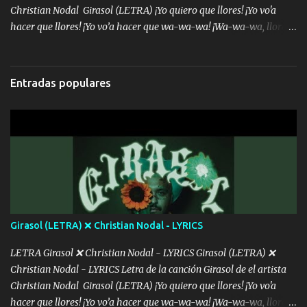
Christian Nodal Girasol (LETRA) ¡Yo quiero que llores! ¡Yo vo'a
hacer que llores! ¡Yo vo’a hacer que wa-wa-wa! ¡Wa-wa-wa, llores!
Hoy me levanté bromista y me tienes que aguantar No quiero
bromear contigo, de ti quiero bromear Tú eres un chiste, cabrón,
cada que intentas cantar Cada que intentas rapear, cada que
Entradas populares
intentas rimar Pobre payaso que usa a todo el mundo pa' conectar
con la gente Dices "Latino Gang" pero pisas a to'a tu gente Pa’ dar
mensajes, m'ijo, hay quе ser coherentеs Si tú no eres artista, al
menos se prudente Hoy me sabe a mierda, traigo un Balvin en los
dientes Por falta de empatía le toca ser resiliente ¿Acaso eres
consciente de los followers que mueves? Parcerito, abre los ojos y
ve el poder que tienes Otro chiste malo son los nombres de tus
álbum's "José, vibras colores con la energía del diablo " ¿Si ...
Girasol (LETRA) ❌ Christian Nodal - LYRICS
LETRA Girasol ❌ Christian Nodal - LYRICS Girasol (LETRA) ❌
Christian Nodal - LYRICS Letra de la canción Girasol de el artista
Christian Nodal Girasol (LETRA) ¡Yo quiero que llores! ¡Yo vo'a
hacer que llores! ¡Yo vo’a hacer que wa-wa-wa! ¡Wa-wa-wa, llores!