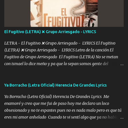
De mi vida... Cómo tú no hay nadie más No hay nadie
más Si te sientes sola no me llames porfa Me pongo sencible e
imagino tu sombra Clase azul es el tequila e interior la ropa Clip
cap la champagne el polvo es color rosa Me contacto un ángel eres
tú mi hermosa La que me alegra los días y sigo tomando Y
El Fugitivo (LETRA) ❌ Grupo Arriesgado - LYRICS
pensar... Que tú ya no vas a estar Pasarán... Solito me dejaras
Intentar... ...
LETRA - El Fugitivo ❌ Grupo Arriesgado - LYRICS El Fugitivo
(LETRA) ❌ Grupo Arriesgado - LYRICS Letra de la canción El
Fugitivo de Grupo Arriesgado El Fugitivo (LETRA) No se metan
con ismael lo dice meño y pa que lo sepan somos gente del
sombrero y la mayiza aquí se respeta pa los rumbos del azache
paseo tranquilo pues son mi tierra por ahí les tire una clave y del M
grande traemos la bandera 04 se oye por los radios y bien
Ya Borracho (Letra Oficial) Herencia De Grandes Lyrics
pendientes andan los chávalos la espalda me van cuidando y si se
Ya Borracho (Letra Oficial) Herencia De Grandes Lyrics Me
ofrece también peleam'os bien atentó el compa huicho la corta al
enamoré y creo que me fui de paso hoy me declaro un loco
cinto y radios colgados cuando salimos del rancho carros
obsesionado y no te espantes pues no es nada malo pero es que tú
blindándos y bien equipados no somos gente de problemas pero
eres mi amor anhelado Cuando te vi sentí algo que ya no había
defendemos muy bien nuestra tierra buena sombra nos cobija y el
aquí quise elegir por mí y me decidí por ti Y ya borracho me
mismo ranchero es el que patrocina No crean que se me ah