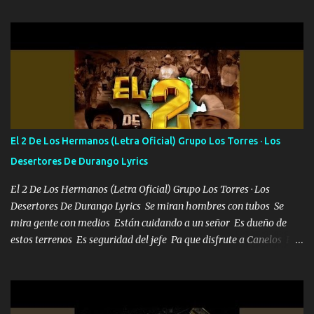
Pero aunque lo intentara nunca iba a cambiar Y no estaba viendo
Que al frente tenía la respuesta Ahora ya lo entiendo Pero habrán
algunas que no lo entiendan Porque ahora soy su pesadilla, lo sé
Soy yo la octava maravilla, no lo niegues Tengo de rodillas a otras
cien Y por más que quieran no me detienen Soy yo la mente que
más brilla, lo ves Pa' mi la vida es tan sencilla No lo entenderías en
tu vida, y está bien Porque lo que tengo nadie lo tiene Una me está
escribiendo y la otra me va a llamar Quiere que vaya a verla y que
El 2 De Los Hermanos (Letra Oficial) Grupo Los Torres · Los
la invite a cenar Otras más me están pidiendo que las saque a
Desertores De Durango Lyrics
bailar Pero es que tengo un par de conciertos más que llenar Se
mueven solo por el interés P...
El 2 De Los Hermanos (Letra Oficial) Grupo Los Torres · Los
Desertores De Durango Lyrics Se miran hombres con tubos Se
mira gente con medios Están cuidando a un señor Es dueño de
estos terrenos Es seguridad del jefe Pa que disfrute a Canelos Es
el DOS de los HERMANOS un cerebro 🧠 inteligente junto con su
hermano el TRES blindado el Estado tiene andan ESPERANDO al
UNO QUE PRONTO ESTARÁ PRESENTE Que no falten las bucanas
ni tampoco las mujeres porque es platica de grandes por eso hay