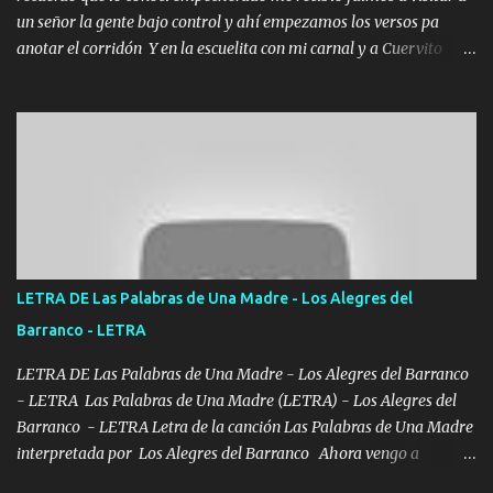
un señor la gente bajo control y ahí empezamos los versos pa
anotar el corridón Y en la escuelita con mi carnal y a Cuervito
mandó a saludar la bergacera del Alamar pensó no llegó al final y
aquí se cumplen las reglas no secuestr0 no r0bar De La C giró la
orden nos comanda el doble P bien firmes con Alto PRIETO y la
camisa es color Verde y peleam0s la Bandera por todita a la ciudad
con los drones patrullando la Frontera De Tijuana Bulevares
Bellas Artes me ve en las blancas ya hace falta mi APA FLACO
verde se le extraña pa que sepan Aquí Pura GENTE DE LA RANA 🐸
POR CLAVE ES EL CALI 4 EN LA CIUDAD TIJUANA Música Al
tirante andamos mi carnal atento a cualquier necesidad no porque
LETRA DE Las Palabras de Una Madre - Los Alegres del
se ve limpio el camino nos confiamos al andar y nunca con la
Barranco - LETRA
misma piedra me vuelvo a tropezar Cuando ando de enamorado
en corto me tiró a per...
LETRA DE Las Palabras de Una Madre - Los Alegres del Barranco
- LETRA Las Palabras de Una Madre (LETRA) - Los Alegres del
Barranco - LETRA Letra de la canción Las Palabras de Una Madre
interpretada por Los Alegres del Barranco Ahora vengo a
visitarte, a tu txumba a saludarte, se que del cielo me vez y desde