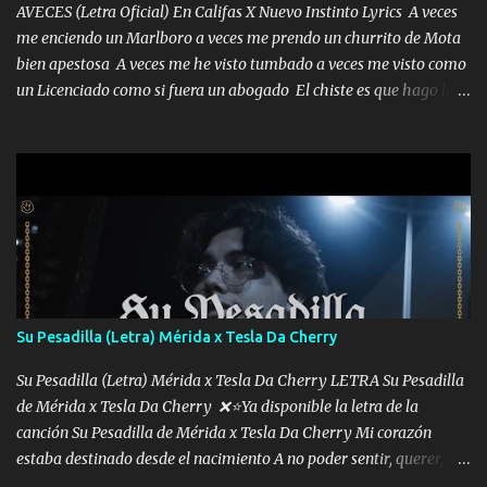
AVECES (Letra Oficial) En Califas X Nuevo Instinto Lyrics A veces
me enciendo un Marlboro a veces me prendo un churrito de Mota
bien apestosa A veces me he visto tumbado a veces me visto como
un Licenciado como si fuera un abogado El chiste es que hago lo
que quiero pues así soy me mandó yo tengo el control a todos yo
les paro el dedo soy hocicon un malcriado un malandrón Que Les
importa no saben nada falsas las risas las que me miran hay gente
corriente no quieren verte subir de level trucha mis plebes Música
A veces me pongo un sombrero a veces me ven la cachucha de lado
con la mirada siempre en alto A veces me fajó una super o a veces
me fajó una Glock siempre armado todas las generaciones yo
traigo El chiste es que hago lo que quiero pues así soy me mandó
yo tengo el control a todos yo les paro el dedo soy hocicon un
Su Pesadilla (Letra) Mérida x Tesla Da Cherry
malcriado un malandrón Que Les importa no saben nada falsas
las risas las que me miran hay gente corriente no quieren ve...
Su Pesadilla (Letra) Mérida x Tesla Da Cherry LETRA Su Pesadilla
de Mérida x Tesla Da Cherry ❌⭐Ya disponible la letra de la
canción Su Pesadilla de Mérida x Tesla Da Cherry Mi corazón
estaba destinado desde el nacimiento A no poder sentir, querer,
confiar y amar Soñaba con llegar a ser como uno más del resto