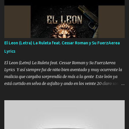
pero eso ya no va a pasar me perderé en la soledad Porque me
mirabas bonito si yo no fui el final feliz el final fue triste pa mí Y
duele no tenerte aquí sabiendo que moría por ti yo y la luna
cantamos y por ti nos embriagamos Quién sabe qué será de mí si
contigo fui muy feliz a lo mejor no lloró pero muy en el fondo te
adoro
El Leon (Letra) La Ruleta feat. Cessar Roman y Su FuerzAerea
Lyrics
El Leon (Letra) La Ruleta feat. Cessar Roman y Su FuerzAerea
Lyrics Y así siempre fui de niño bien aventado y muy ocurrente la
malicia que cargaba sorprendía de más a la gente Este león ya
está curtido en selva de asfalto y ando en los veinte 20 claro son
mis años Leon mi clave por si hay pendiente Tranquilo me la
navego ando en lo mío sin ni un pendiente si hay problemas lo
arreglamos padrino yo brincó en caliente Y No me paran aquí hay
pa más pues hay charola les voy a dar hasta topar pues no hay de
otra Música Surcando bien mi camino voy por mi línea no veo a
los lados aquel que no corre vuela no se me duerm voy chicoteado