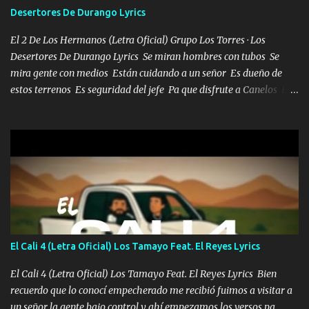
serás mi niño, del amor que yo te tengo es co...
Desertores De Durango Lyrics
El 2 De Los Hermanos (Letra Oficial) Grupo Los Torres · Los
Desertores De Durango Lyrics Se miran hombres con tubos Se
mira gente con medios Están cuidando a un señor Es dueño de
estos terrenos Es seguridad del jefe Pa que disfrute a Canelos Es
el DOS de los HERMANOS un cerebro 🧠 inteligente junto con su
hermano el TRES blindado el Estado tiene andan ESPERANDO al
UNO QUE PRONTO ESTARÁ PRESENTE Que no falten las bucanas
ni tampoco las mujeres porque es platica de grandes por eso hay
que estar alegres doy las instrucciones para atender los deberes
Música Si es que salta algún problema de confianza tengo gente
ahí está el Hombre Cuarenta y también Pariente 7 arreglan
cualquier problema no más es cuestión que ordené NOS HACE
FALTA UN HERMANO DE CLAVE ERA EL 24 SIEMPRE FUE UN
El Cali 4 (Letra Oficial) Los Tamayo Feat. El Reyes Lyrics
HOMBRE VALIENTE POR ALGO M'URIÓ PELEAND0 SIEMPRE
VIO POR LA FAMILIA PARA QUE SIGA EL LEGADO Es el DOS de
El Cali 4 (Letra Oficial) Los Tamayo Feat. El Reyes Lyrics Bien
los HERMANOS un cerebro inteligente y com...
recuerdo que lo conocí empecherado me recibió fuimos a visitar a
un señor la gente bajo control y ahí empezamos los versos pa