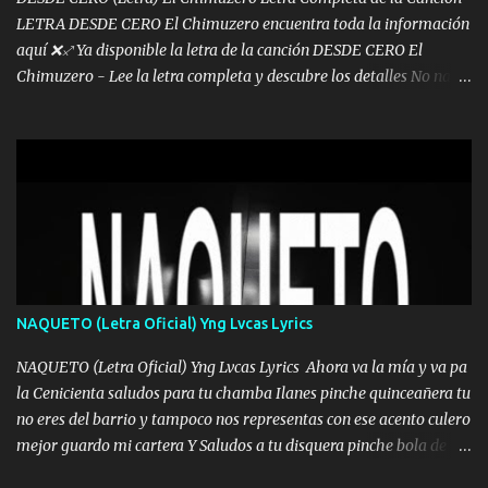
LETRA DESDE CERO El Chimuzero encuentra toda la información
aquí ❌♐ Ya disponible la letra de la canción DESDE CERO El
Chimuzero - Lee la letra completa y descubre los detalles No nací
en cuna de oro , Pero Andamos Firmes Buscando el Billete. Cómo
Vengo desde Cero Se que Solo Plata. No es lo Suficiente, Soy De
muy Pocos amigos los que están conmigo las Gracias por todo , Mi
Mesa será Compartida con los que Estuvieron Cuando estuve Solo.
❌ www.elnorteduro.com ❌ Yo No limito los Sueños , si no existe
Uno pues Hallamos Modos , Si me caigo me Levanto, Aprendo Del
Error Y me sacudo El Lodo ❌ www.elnorteduro.com ❌ El Dinero
No me falta Pero Tampoco me Estorba , Por Eso Manejo Todo
Bien Regido Por mis Normas . Aquí no Se Sufre de Ego vengo Desde
NAQUETO (Letra Oficial) Yng Lvcas Lyrics
Abajo y me costó subir Fue Con Trabajo Y Esfuerzo, Nada es
Regalado Me Super Invertir A Mí lado Una Princesa que A pesar de
NAQUETO (Letra Oficial) Yng Lvcas Lyrics Ahora va la mía y va pa
Todo Siempre a estado ahí . Hecho pa...
la Cenicienta saludos para tu chamba Ilanes pinche quinceañera tu
no eres del barrio y tampoco nos representas con ese acento culero
mejor guardo mi cartera Y Saludos a tu disquera pinche bola de
corrientes de Candela no trae nada y de música mucho menos te