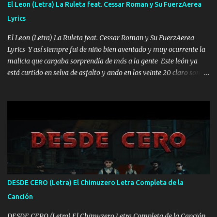
El Leon (Letra) La Ruleta feat. Cessar Roman y Su FuerzAerea
HOMBRE VALIENTE POR ALGO M'URIÓ PELEAND0 SIEMPRE
Lyrics
VIO POR LA FAMILIA PARA QUE SIGA EL LEGADO Es el DOS de
los HERMANOS un cerebro inteligente y com...
El Leon (Letra) La Ruleta feat. Cessar Roman y Su FuerzAerea
Lyrics Y así siempre fui de niño bien aventado y muy ocurrente la
malicia que cargaba sorprendía de más a la gente Este león ya
está curtido en selva de asfalto y ando en los veinte 20 claro son
mis años Leon mi clave por si hay pendiente Tranquilo me la
navego ando en lo mío sin ni un pendiente si hay problemas lo
arreglamos padrino yo brincó en caliente Y No me paran aquí hay
pa más pues hay charola les voy a dar hasta topar pues no hay de
otra Música Surcando bien mi camino voy por mi línea no veo a
los lados aquel que no corre vuela no se me duerm voy chicoteado
Ya pasé varias hazañas ya tienen rato que me agarran el colmillo
de este León los estatales no sé esperaron Al tiro esta la PrimiZa
también la nueve que cargo al lado doy la mano al que su amigo y
DESDE CERO (Letra) El Chimuzero Letra Completa de la
al traicionero damos pa abajo Y No me paran aquí hay pa más
Canción
pues hay charola les voy a dar hasta topar pues no hay de otra...
DESDE CERO (Letra) El Chimuzero Letra Completa de la Canción