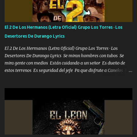
Francia ropa de 100.000 bolas Louis vuitton es mi fragancia
repleta de presidentes la bolsa estoy en mi pic si no se han dado
cuenta chequeen gráficas del kitch
El 2 De Los Hermanos (Letra Oficial) Grupo Los Torres · Los
Desertores De Durango Lyrics
El 2 De Los Hermanos (Letra Oficial) Grupo Los Torres · Los
Desertores De Durango Lyrics Se miran hombres con tubos Se
mira gente con medios Están cuidando a un señor Es dueño de
estos terrenos Es seguridad del jefe Pa que disfrute a Canelos Es
el DOS de los HERMANOS un cerebro 🧠 inteligente junto con su
hermano el TRES blindado el Estado tiene andan ESPERANDO al
UNO QUE PRONTO ESTARÁ PRESENTE Que no falten las bucanas
ni tampoco las mujeres porque es platica de grandes por eso hay
que estar alegres doy las instrucciones para atender los deberes
Música Si es que salta algún problema de confianza tengo gente
ahí está el Hombre Cuarenta y también Pariente 7 arreglan
cualquier problema no más es cuestión que ordené NOS HACE
FALTA UN HERMANO DE CLAVE ERA EL 24 SIEMPRE FUE UN