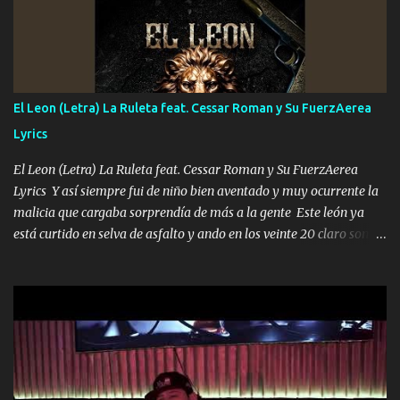
que estar alegres doy las instrucciones para atender los deberes
Música Si es que salta algún problema de confianza tengo gente
ahí está el Hombre Cuarenta y también Pariente 7 arreglan
cualquier problema no más es cuestión que ordené NOS HACE
FALTA UN HERMANO DE CLAVE ERA EL 24 SIEMPRE FUE UN
El Leon (Letra) La Ruleta feat. Cessar Roman y Su FuerzAerea
HOMBRE VALIENTE POR ALGO M'URIÓ PELEAND0 SIEMPRE
Lyrics
VIO POR LA FAMILIA PARA QUE SIGA EL LEGADO Es el DOS de
los HERMANOS un cerebro inteligente y com...
El Leon (Letra) La Ruleta feat. Cessar Roman y Su FuerzAerea
Lyrics Y así siempre fui de niño bien aventado y muy ocurrente la
malicia que cargaba sorprendía de más a la gente Este león ya
está curtido en selva de asfalto y ando en los veinte 20 claro son
mis años Leon mi clave por si hay pendiente Tranquilo me la
navego ando en lo mío sin ni un pendiente si hay problemas lo
arreglamos padrino yo brincó en caliente Y No me paran aquí hay
pa más pues hay charola les voy a dar hasta topar pues no hay de
otra Música Surcando bien mi camino voy por mi línea no veo a
los lados aquel que no corre vuela no se me duerm voy chicoteado
Ya pasé varias hazañas ya tienen rato que me agarran el colmillo