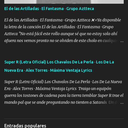
Especial sabe que lo apreciamos En los mejores antros me verán
El de las Artilladas · El Fantasma · Grupo Aztteca
tomando con mujeres hermosas y botellas destapando siempre
bien cuidado bien atrabancado y a los que me conocen ya saben de
El de las Artilladas · El Fantasma · Grupo Aztteca ❌⭐Ya disponible
lo que hablo Entre lob...
la letra de la canción El de las Artilladas · El Fantasma · Grupo
Aztteca "No está fácil este rollo aunque sé que no estoy solo ahí
afuera nos vemos pronto no se olviden de este cholo en cualquier
rato les caigo un saludo para todos" "Les afirma y donde quiera
cargo la misma bandera y aunque adentro de esta celda buen
equipo quedó afuera" Letra original de www.elnorteduro.com
Super R (Letra Oficial) Los Chavalos De La Perla · Los De La
"Bien al tiro la plebada siempre listos pa la gu'erra y a mi
Nueva Era · Alex Torres · Máxima Ventaja Lyrics
compadre sabe que estoy al millón y es Olegario y un abrazo sabe
como soy" "El jefe ondeado buena escuela nos dejó y firmes
Super R (Letra Oficial) Los Chavalos De La Perla · Los De La Nueva
compadre avestruz hay le va un saludon que sigan las artilladas
Era · Alex Torres · Máxima Ventaja Lyrics Traigo un equipón
en acción" Música "No hace falta ni mi apodo porque ya saben qué
guerra los tostones de cadena para la tierra temblar Super R trae el
rollo se escuchaba este loco les iba a durar muy poco cuando
mando pal que se ande preguntando no tienten a Satanás Un día
menos la pensaron le volamos todo el coco" Letra original de
primero de mayo cuatro boludos llegaron los mismos que fui a
www.elnorteduro.com "Mi familia es lo primero mis hijos cua...
tumbar no se metan con el diablo yo no soy de andarla fiando yo
si les voy a p'elear POR EL SEÑOR DE LOS GALLOS saben que la
Entradas populares