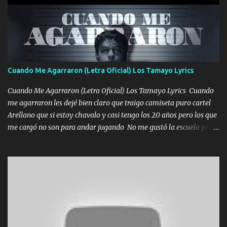
coronamos Se jala los marciales Y sus guitarras ya van sonando
Un gallardo me prendo Para agarrar el vuelo y la mente y
tranquilizando Tomense un buen trago Y así es como empezamos
los versos que voy cantando (Music) A vido alta y bajas La carreta
se atora Pero nunca le aflojamos Ya me han pasado cosas Y
aunque ustedes no sepan Pero la vida es muy corta Hay que
Cuando Me Agarraron (Letra Oficial) Los Tamayo Lyrics
echarle chingazos Y seguir trabajando porque nada es...
Cuando Me Agarraron (Letra Oficial) Los Tamayo Lyrics Cuando
me agarraron les dejé bien claro que traigo camiseta puro cartel
Arellano que si estoy chavalo y casi tengo los 20 años pero los que
me cargó no son para andar jugando No me gustó la escuela pero
las libretas para el otro lado las fuimos mandando Ya nos
difamaron y nos han tachado sigue la vieja guardia y sigue bien
firme el legado que si como me llamó varios ya se han preguntado
Yo Soy El De Las Pacas Sobrino Del Brazo Armad0 Con mi Glock
fajado y mi R terciado me van a ver allá por TJ para un licenciado
mando un abrazo andamos al cien Choritas también Música
Ando en la colonia bien acelerado traigo un M2 que nunca me ha
fallado para mi compadre mandó un fuerte abrazo también al