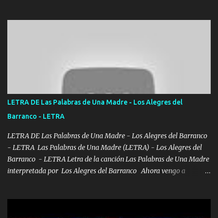
el DOS de los HERMANOS un cerebro 🧠 inteligente junto con su
hermano el TRES blindado el Estado tiene andan ESPERANDO al
UNO QUE PRONTO ESTARÁ PRESENTE Que no falten las bucanas
ni tampoco las mujeres porque es platica de grandes por eso hay
que estar alegres doy las instrucciones para atender los deberes
Música Si es que salta algún problema de confianza tengo gente
ahí está el Hombre Cuarenta y también Pariente 7 arreglan
cualquier problema no más es cuestión que ordené NOS HACE
FALTA UN HERMANO DE CLAVE ERA EL 24 SIEMPRE FUE UN
LETRA DE Las Palabras de Una Madre - Los Alegres del
HOMBRE VALIENTE POR ALGO M'URIÓ PELEAND0 SIEMPRE
Barranco - LETRA
VIO POR LA FAMILIA PARA QUE SIGA EL LEGADO Es el DOS de
los HERMANOS un cerebro inteligente y com...
LETRA DE Las Palabras de Una Madre - Los Alegres del Barranco
- LETRA Las Palabras de Una Madre (LETRA) - Los Alegres del
Barranco - LETRA Letra de la canción Las Palabras de Una Madre
interpretada por Los Alegres del Barranco Ahora vengo a
visitarte, a tu txumba a saludarte, se que del cielo me vez y desde
halla has de cuidarme, son palabras de una madre, que lleva en el
viento a su hijo y aunque ahora ya este con Dios el destino así lo
quiso, él tiempo sigue pasando y nunca te olvidaremos, aquí