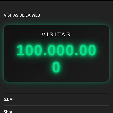
n
t
VISITAS DE LA WEB
a
r
i
VISITAS
o
100.000.00
s
0
S.bAr
Sbar