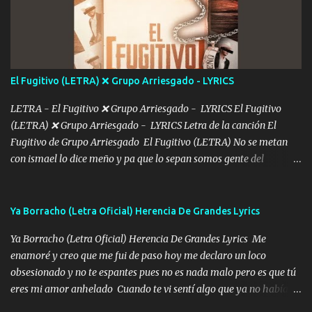
De mi vida... Cómo tú no hay nadie más No hay nadie
más Si te sientes sola no me llames porfa Me pongo sencible e
imagino tu sombra Clase azul es el tequila e interior la ropa Clip
cap la champagne el polvo es color rosa Me contacto un ángel eres
tú mi hermosa La que me alegra los días y sigo tomando Y
El Fugitivo (LETRA) ❌ Grupo Arriesgado - LYRICS
pensar... Que tú ya no vas a estar Pasarán... Solito me dejaras
Intentar... ...
LETRA - El Fugitivo ❌ Grupo Arriesgado - LYRICS El Fugitivo
(LETRA) ❌ Grupo Arriesgado - LYRICS Letra de la canción El
Fugitivo de Grupo Arriesgado El Fugitivo (LETRA) No se metan
con ismael lo dice meño y pa que lo sepan somos gente del
sombrero y la mayiza aquí se respeta pa los rumbos del azache
paseo tranquilo pues son mi tierra por ahí les tire una clave y del M
grande traemos la bandera 04 se oye por los radios y bien
Ya Borracho (Letra Oficial) Herencia De Grandes Lyrics
pendientes andan los chávalos la espalda me van cuidando y si se
Ya Borracho (Letra Oficial) Herencia De Grandes Lyrics Me
ofrece también peleam'os bien atentó el compa huicho la corta al
enamoré y creo que me fui de paso hoy me declaro un loco
cinto y radios colgados cuando salimos del rancho carros
obsesionado y no te espantes pues no es nada malo pero es que tú
blindándos y bien equipados no somos gente de problemas pero
eres mi amor anhelado Cuando te vi sentí algo que ya no había
defendemos muy bien nuestra tierra buena sombra nos cobija y el
aquí quise elegir por mí y me decidí por ti Y ya borracho me
mismo ranchero es el que patrocina No crean que se me ah