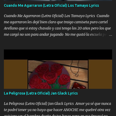
aunque ustedes no sepan Pero la vida es muy corta Hay que
Cuando Me Agarraron (Letra Oficial) Los Tamayo Lyrics
echarle chingazos Y seguir trabajando porque nada es...
Cuando Me Agarraron (Letra Oficial) Los Tamayo Lyrics Cuando
me agarraron les dejé bien claro que traigo camiseta puro cartel
Arellano que si estoy chavalo y casi tengo los 20 años pero los que
me cargó no son para andar jugando No me gustó la escuela pero
las libretas para el otro lado las fuimos mandando Ya nos
difamaron y nos han tachado sigue la vieja guardia y sigue bien
firme el legado que si como me llamó varios ya se han preguntado
Yo Soy El De Las Pacas Sobrino Del Brazo Armad0 Con mi Glock
fajado y mi R terciado me van a ver allá por TJ para un licenciado
mando un abrazo andamos al cien Choritas también Música
Ando en la colonia bien acelerado traigo un M2 que nunca me ha
fallado para mi compadre mandó un fuerte abrazo también al
Especial sabe que lo apreciamos En los mejores antros me verán
La Peligrosa (Letra Oficial) Jan Glack Lyrics
tomando con mujeres hermosas y botellas destapando siempre
bien cuidado bien atrabancado y a los que me conocen ya saben de
La Peligrosa (Letra Oficial) Jan Glack Lyrics Amor ya sé que nunca
lo que hablo Entre lob...
te podré tener ya no hayo que hacer ANOCHE me quebré otra vez
quisiera ser el hombre dueño de tus besos pero en eso fracasé no