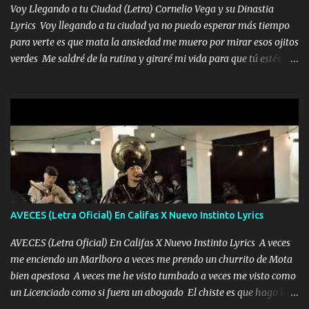
tenerte aquí espero que quiera...
Voy Llegando a tu Ciudad (Letra) Cornelio Vega y su Dinastia
Lyrics Voy llegando a tu ciudad ya no puedo esperar más tiempo
para verte es que mata la ansiedad me muero por mirar esos ojitos
verdes Me saldré de la rutina y giraré mi vida para que tú estés en
ella como debe ser Yo sé que eres conocida que varios te tiran pero
no merecen y dile ya a tus amigas que no te presenten con más
pequeñeces Aquí estoy no dejaré que se te acerquen nadie porque
solo yo tendre el candado 🔒 del amor ❤️ Música Mil y un besos
para dar ya estando en tu ciudad no habrá quien lo detenga si las
copas van de más vayamos a un lugar y cerremos las puertas
Entre alcohol y besos se va incrementado el Fuego en esa
habitación ya no mires más el reloj Única por donde vas me curas
tú mi mal moviendo tu silueta no hay otra que te sea igual te ves
AVECES (Letra Oficial) En Califas X Nuevo Instinto Lyrics
tan especial por eso es que me tientas Aquí estoy no dejaré que se
te acerque nadie porque solo yo tendre el candado 🔒 del a...
AVECES (Letra Oficial) En Califas X Nuevo Instinto Lyrics A veces
me enciendo un Marlboro a veces me prendo un churrito de Mota
bien apestosa A veces me he visto tumbado a veces me visto como
un Licenciado como si fuera un abogado El chiste es que hago lo
que quiero pues así soy me mandó yo tengo el control a todos yo