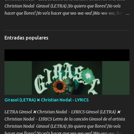
Christian Nodal Girasol (LETRA) ¡Yo quiero que llores! ¡Yo vo'a
hacer que llores! ¡Yo vo’a hacer que wa-wa-wa! ¡Wa-wa-wa, llores!
Hoy me levanté bromista y me tienes que aguantar No quiero
bromear contigo, de ti quiero bromear Tú eres un chiste, cabrón,
cada que intentas cantar Cada que intentas rapear, cada que
Entradas populares
intentas rimar Pobre payaso que usa a todo el mundo pa' conectar
con la gente Dices "Latino Gang" pero pisas a to'a tu gente Pa’ dar
mensajes, m'ijo, hay quе ser coherentеs Si tú no eres artista, al
menos se prudente Hoy me sabe a mierda, traigo un Balvin en los
dientes Por falta de empatía le toca ser resiliente ¿Acaso eres
consciente de los followers que mueves? Parcerito, abre los ojos y
ve el poder que tienes Otro chiste malo son los nombres de tus
álbum's "José, vibras colores con la energía del diablo " ¿Si ...
Girasol (LETRA) ❌ Christian Nodal - LYRICS
LETRA Girasol ❌ Christian Nodal - LYRICS Girasol (LETRA) ❌
Christian Nodal - LYRICS Letra de la canción Girasol de el artista
Christian Nodal Girasol (LETRA) ¡Yo quiero que llores! ¡Yo vo'a
hacer que llores! ¡Yo vo’a hacer que wa-wa-wa! ¡Wa-wa-wa, llores!