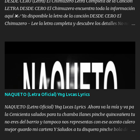
DESDE CERO (Letra) El Chimuzero Letra Completa de la Canción
LETRA DESDE CERO El Chimuzero encuentra toda la información
aquí ❌♐ Ya disponible la letra de la canción DESDE CERO El
Chimuzero - Lee la letra completa y descubre los detalles No nací
en cuna de oro , Pero Andamos Firmes Buscando el Billete. Cómo
Vengo desde Cero Se que Solo Plata. No es lo Suficiente, Soy De
muy Pocos amigos los que están conmigo las Gracias por todo , Mi
Mesa será Compartida con los que Estuvieron Cuando estuve Solo.
❌ www.elnorteduro.com ❌ Yo No limito los Sueños , si no existe
Uno pues Hallamos Modos , Si me caigo me Levanto, Aprendo Del
Error Y me sacudo El Lodo ❌ www.elnorteduro.com ❌ El Dinero
No me falta Pero Tampoco me Estorba , Por Eso Manejo Todo
Bien Regido Por mis Normas . Aquí no Se Sufre de Ego vengo Desde
NAQUETO (Letra Oficial) Yng Lvcas Lyrics
Abajo y me costó subir Fue Con Trabajo Y Esfuerzo, Nada es
Regalado Me Super Invertir A Mí lado Una Princesa que A pesar de
NAQUETO (Letra Oficial) Yng Lvcas Lyrics Ahora va la mía y va pa
Todo Siempre a estado ahí . Hecho pa...
la Cenicienta saludos para tu chamba Ilanes pinche quinceañera tu
no eres del barrio y tampoco nos representas con ese acento culero
mejor guardo mi cartera Y Saludos a tu disquera pinche bola de
corrientes de Candela no trae nada y de música mucho menos te