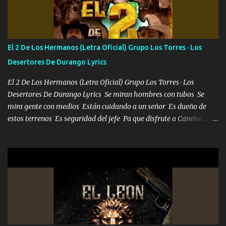
Francia ropa de 100.000 bolas Louis vuitton es mi fragancia
repleta de presidentes la bolsa estoy en mi pic si no se han dado
cuenta chequeen gráficas del kitch
El 2 De Los Hermanos (Letra Oficial) Grupo Los Torres · Los
Desertores De Durango Lyrics
El 2 De Los Hermanos (Letra Oficial) Grupo Los Torres · Los
Desertores De Durango Lyrics Se miran hombres con tubos Se
mira gente con medios Están cuidando a un señor Es dueño de
estos terrenos Es seguridad del jefe Pa que disfrute a Canelos Es
el DOS de los HERMANOS un cerebro 🧠 inteligente junto con su
hermano el TRES blindado el Estado tiene andan ESPERANDO al
UNO QUE PRONTO ESTARÁ PRESENTE Que no falten las bucanas
ni tampoco las mujeres porque es platica de grandes por eso hay
que estar alegres doy las instrucciones para atender los deberes
Música Si es que salta algún problema de confianza tengo gente
ahí está el Hombre Cuarenta y también Pariente 7 arreglan
cualquier problema no más es cuestión que ordené NOS HACE