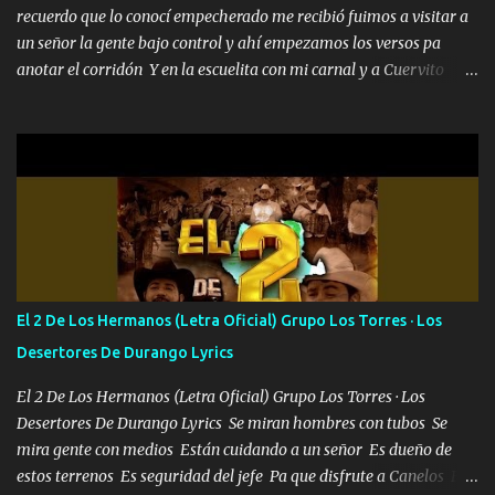
recuerdo que lo conocí empecherado me recibió fuimos a visitar a
un señor la gente bajo control y ahí empezamos los versos pa
anotar el corridón Y en la escuelita con mi carnal y a Cuervito
mandó a saludar la bergacera del Alamar pensó no llegó al final y
aquí se cumplen las reglas no secuestr0 no r0bar De La C giró la
orden nos comanda el doble P bien firmes con Alto PRIETO y la
camisa es color Verde y peleam0s la Bandera por todita a la ciudad
con los drones patrullando la Frontera De Tijuana Bulevares
Bellas Artes me ve en las blancas ya hace falta mi APA FLACO
verde se le extraña pa que sepan Aquí Pura GENTE DE LA RANA 🐸
POR CLAVE ES EL CALI 4 EN LA CIUDAD TIJUANA Música Al
tirante andamos mi carnal atento a cualquier necesidad no porque
El 2 De Los Hermanos (Letra Oficial) Grupo Los Torres · Los
se ve limpio el camino nos confiamos al andar y nunca con la
Desertores De Durango Lyrics
misma piedra me vuelvo a tropezar Cuando ando de enamorado
en corto me tiró a per...
El 2 De Los Hermanos (Letra Oficial) Grupo Los Torres · Los
Desertores De Durango Lyrics Se miran hombres con tubos Se
mira gente con medios Están cuidando a un señor Es dueño de
estos terrenos Es seguridad del jefe Pa que disfrute a Canelos Es