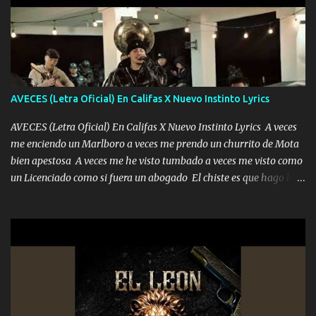
pero eso ya no va a pasar me perderé en la soledad Porque me
mirabas bonito si yo no fui el final feliz el final fue triste pa mí Y
duele no tenerte aquí sabiendo que moría por ti yo y la luna
cantamos y por ti nos embriagamos Quién sabe qué será de mí si
contigo fui muy feliz a lo mejor no lloró pero muy en el fondo te
adoro
AVECES (Letra Oficial) En Califas X Nuevo Instinto Lyrics
AVECES (Letra Oficial) En Califas X Nuevo Instinto Lyrics A veces
me enciendo un Marlboro a veces me prendo un churrito de Mota
bien apestosa A veces me he visto tumbado a veces me visto como
un Licenciado como si fuera un abogado El chiste es que hago lo
que quiero pues así soy me mandó yo tengo el control a todos yo
les paro el dedo soy hocicon un malcriado un malandrón Que Les
importa no saben nada falsas las risas las que me miran hay gente
corriente no quieren verte subir de level trucha mis plebes Música
A veces me pongo un sombrero a veces me ven la cachucha de lado
con la mirada siempre en alto A veces me fajó una super o a veces
me fajó una Glock siempre armado todas las generaciones yo
traigo El chiste es que hago lo que quiero pues así soy me mandó