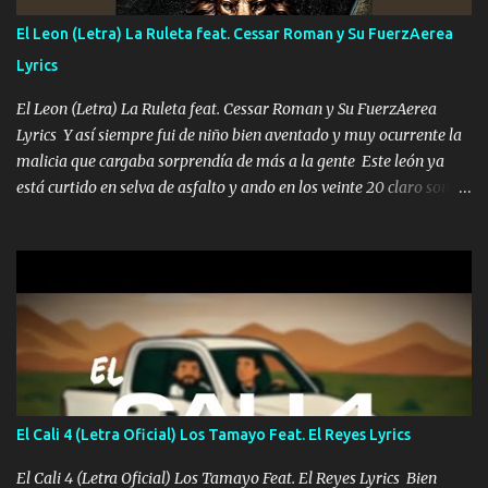
yo tengo el control a todos yo les paro el dedo soy hocicon un
El Leon (Letra) La Ruleta feat. Cessar Roman y Su FuerzAerea
malcriado un malandrón Que Les importa no saben nada falsas
Lyrics
las risas las que me miran hay gente corriente no quieren ve...
El Leon (Letra) La Ruleta feat. Cessar Roman y Su FuerzAerea
Lyrics Y así siempre fui de niño bien aventado y muy ocurrente la
malicia que cargaba sorprendía de más a la gente Este león ya
está curtido en selva de asfalto y ando en los veinte 20 claro son
mis años Leon mi clave por si hay pendiente Tranquilo me la
navego ando en lo mío sin ni un pendiente si hay problemas lo
arreglamos padrino yo brincó en caliente Y No me paran aquí hay
pa más pues hay charola les voy a dar hasta topar pues no hay de
otra Música Surcando bien mi camino voy por mi línea no veo a
los lados aquel que no corre vuela no se me duerm voy chicoteado
Ya pasé varias hazañas ya tienen rato que me agarran el colmillo
de este León los estatales no sé esperaron Al tiro esta la PrimiZa
también la nueve que cargo al lado doy la mano al que su amigo y
El Cali 4 (Letra Oficial) Los Tamayo Feat. El Reyes Lyrics
al traicionero damos pa abajo Y No me paran aquí hay pa más
pues hay charola les voy a dar hasta topar pues no hay de otra...
El Cali 4 (Letra Oficial) Los Tamayo Feat. El Reyes Lyrics Bien