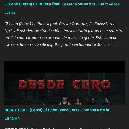
FALTA UN HERMANO DE CLAVE ERA EL 24 SIEMPRE FUE UN
El Leon (Letra) La Ruleta feat. Cessar Roman y Su FuerzAerea
HOMBRE VALIENTE POR ALGO M'URIÓ PELEAND0 SIEMPRE
Lyrics
VIO POR LA FAMILIA PARA QUE SIGA EL LEGADO Es el DOS de
los HERMANOS un cerebro inteligente y com...
El Leon (Letra) La Ruleta feat. Cessar Roman y Su FuerzAerea
Lyrics Y así siempre fui de niño bien aventado y muy ocurrente la
malicia que cargaba sorprendía de más a la gente Este león ya
está curtido en selva de asfalto y ando en los veinte 20 claro son
mis años Leon mi clave por si hay pendiente Tranquilo me la
navego ando en lo mío sin ni un pendiente si hay problemas lo
arreglamos padrino yo brincó en caliente Y No me paran aquí hay
pa más pues hay charola les voy a dar hasta topar pues no hay de
otra Música Surcando bien mi camino voy por mi línea no veo a
los lados aquel que no corre vuela no se me duerm voy chicoteado
Ya pasé varias hazañas ya tienen rato que me agarran el colmillo
de este León los estatales no sé esperaron Al tiro esta la PrimiZa
también la nueve que cargo al lado doy la mano al que su amigo y
DESDE CERO (Letra) El Chimuzero Letra Completa de la
al traicionero damos pa abajo Y No me paran aquí hay pa más
Canción
pues hay charola les voy a dar hasta topar pues no hay de otra...