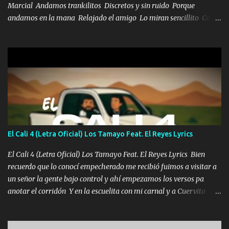
Marcial Andamos trankilitos Discretos y sin ruido Porque
andamos en la mana Relajado el amigo Lo miran sencillito Con
una Glock bien fajada Lo miran relajado La vida disfrutando Y la
gente siempre criticando Nos miran algo bueno Ya sera ropa,
diamante lo que me cuelgan en el cuello (Chorus) Y cuando
coronamos Se jala los marciales Y sus guitarras ya van sonando
Un gallardo me prendo Para agarrar el vuelo y la mente y
tranquilizando Tomense un buen trago Y así es como empezamos
los versos que voy cantando (Music) A vido alta y bajas La carreta
se atora Pero nunca le aflojamos Ya me han pasado cosas Y
aunque ustedes no sepan Pero la vida es muy corta Hay que
El Cali 4 (Letra Oficial) Los Tamayo Feat. El Reyes Lyrics
echarle chingazos Y seguir trabajando porque nada es...
El Cali 4 (Letra Oficial) Los Tamayo Feat. El Reyes Lyrics Bien
recuerdo que lo conocí empecherado me recibió fuimos a visitar a
un señor la gente bajo control y ahí empezamos los versos pa
anotar el corridón Y en la escuelita con mi carnal y a Cuervito
mandó a saludar la bergacera del Alamar pensó no llegó al final y
aquí se cumplen las reglas no secuestr0 no r0bar De La C giró la
orden nos comanda el doble P bien firmes con Alto PRIETO y la