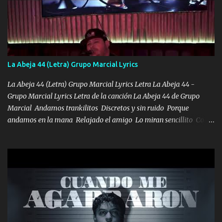
seguiré esperando hasta volvernos a vernos El recuerdo que yo
tengo de mi mente no se va, en mi corazón me llevo lo mismo que
tu papá, a veces me pongo triste porque no puedo mirarte, mas se
que tu me escuchas porque tu eres mi gran ángel, El desespero me
llega para reunirme contigo, tu iluminas mi sendero por siempre
La Abeja 44 (Letra) Grupo Marcial Lyrics
serás mi niño, del amor que yo te tengo es co...
La Abeja 44 (Letra) Grupo Marcial Lyrics Letra La Abeja 44 -
Grupo Marcial Lyrics Letra de la canción La Abeja 44 de Grupo
Marcial Andamos trankilitos Discretos y sin ruido Porque
andamos en la mana Relajado el amigo Lo miran sencillito Con
una Glock bien fajada Lo miran relajado La vida disfrutando Y la
gente siempre criticando Nos miran algo bueno Ya sera ropa,
diamante lo que me cuelgan en el cuello (Chorus) Y cuando
coronamos Se jala los marciales Y sus guitarras ya van sonando
Un gallardo me prendo Para agarrar el vuelo y la mente y
tranquilizando Tomense un buen trago Y así es como empezamos
los versos que voy cantando (Music) A vido alta y bajas La carreta
se atora Pero nunca le aflojamos Ya me han pasado cosas Y