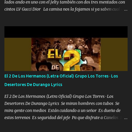
lados ando en uno con el Jelty también con dos tres mentados con
cintos LV Gucci Dior La camisa nos la fajamos si ya saben cual es
tanto suena que ya le ardió a tres la trone con el cable en inglés la
camisa no me quito arriba la F.E.S Los caballos de TRX marcan
702 mo cuenta de banco no cuadra con que yo use bots rompiendo
estándares 110 mil records de pistas no me falta mucho para
verme en las revistas Ya pasé Italia Japón Madrid Milán y también
Francia ropa de 100.000 bolas Louis vuitton es mi fragancia
repleta de presidentes la bolsa estoy en mi pic si no se han dado
cuenta chequeen gráficas del kitch
El 2 De Los Hermanos (Letra Oficial) Grupo Los Torres · Los
Desertores De Durango Lyrics
El 2 De Los Hermanos (Letra Oficial) Grupo Los Torres · Los
Desertores De Durango Lyrics Se miran hombres con tubos Se
mira gente con medios Están cuidando a un señor Es dueño de
estos terrenos Es seguridad del jefe Pa que disfrute a Canelos Es
el DOS de los HERMANOS un cerebro 🧠 inteligente junto con su
hermano el TRES blindado el Estado tiene andan ESPERANDO al