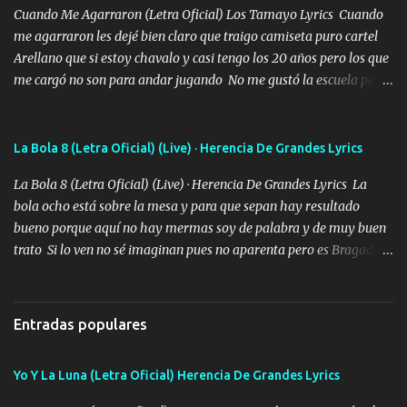
Cuando Me Agarraron (Letra Oficial) Los Tamayo Lyrics Cuando
me agarraron les dejé bien claro que traigo camiseta puro cartel
Arellano que si estoy chavalo y casi tengo los 20 años pero los que
me cargó no son para andar jugando No me gustó la escuela pero
las libretas para el otro lado las fuimos mandando Ya nos
difamaron y nos han tachado sigue la vieja guardia y sigue bien
firme el legado que si como me llamó varios ya se han preguntado
La Bola 8 (Letra Oficial) (Live) · Herencia De Grandes Lyrics
Yo Soy El De Las Pacas Sobrino Del Brazo Armad0 Con mi Glock
La Bola 8 (Letra Oficial) (Live) · Herencia De Grandes Lyrics La
fajado y mi R terciado me van a ver allá por TJ para un licenciado
bola ocho está sobre la mesa y para que sepan hay resultado
mando un abrazo andamos al cien Choritas también Música
bueno porque aquí no hay mermas soy de palabra y de muy buen
Ando en la colonia bien acelerado traigo un M2 que nunca me ha
trato Si lo ven no sé imaginan pues no aparenta pero es Bragado a
fallado para mi compadre mandó un fuerte abrazo también al
cualquiera lo saluda que dice mi toro como ha estado No soy de
Especial sabe que lo apreciamos En los mejores antros me verán
muchos amigos los que yo tengo ya están contados mi familia es
tomando con mujeres hermosas y botellas destapando siempre
lo primero que cualquier cosa es un gran regalo Siempre me van a
bien cuidado bien atrabancado y a los que me conocen ya saben de
Entradas populares
ver solo más no ando solo ai ta el aparato con cargador extendido
lo que hablo Entre lob...
para lucirlo yo aquí lo calmo Y mis collares me dan protección me
Yo Y La Luna (Letra Oficial) Herencia De Grandes Lyrics
cuidan los santos y mi Dios cada día con mas ganas le doy todo
por un futuro mejor Música Empecé desde los trece y hasta la