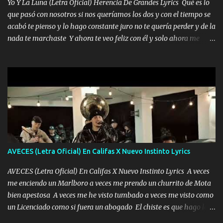
Yo Y La Luna (Letra Oficial) Herencia De Grandes Lyrics Qué es lo
fecha aún sigo vigente no soy manchado soy bueno pero si me
que pasó con nosotros si nos queríamos los dos y con el tiempo se
alteró de repente Mi carnal Abel aun lado ni uno con el otro no se
acabó te pienso y lo hago constante juro no te quería perder y de la
ha rajado pal Chinchillas un saludo y para un amigo que está en
nada te marchaste Y ahora te veo feliz con él y solo ahora me
Peñasco Me fajó una Glock al cinto y de Louis Vuitton son mis
quedé yo y la luna cantamos y por ti nos embriagamos' Quién
zapatos mi es...
sabe que será de mí si contigo fue muy feliz a lo mejor no lloro
pero muy en el fondo te adoro' Música Me muero por ir a buscarte
pero eso ya no va a pasar me perderé en la soledad Porque me
mirabas bonito si yo no fui el final feliz el final fue triste pa mí Y
duele no tenerte aquí sabiendo que moría por ti yo y la luna
cantamos y por ti nos embriagamos Quién sabe qué será de mí si
contigo fui muy feliz a lo mejor no lloró pero muy en el fondo te
adoro
AVECES (Letra Oficial) En Califas X Nuevo Instinto Lyrics
AVECES (Letra Oficial) En Califas X Nuevo Instinto Lyrics A veces
me enciendo un Marlboro a veces me prendo un churrito de Mota
bien apestosa A veces me he visto tumbado a veces me visto como
un Licenciado como si fuera un abogado El chiste es que hago lo
que quiero pues así soy me mandó yo tengo el control a todos yo