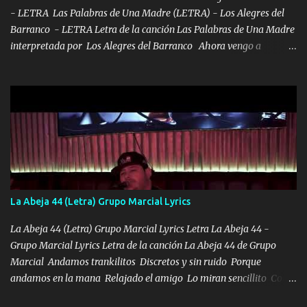
- LETRA Las Palabras de Una Madre (LETRA) - Los Alegres del
Barranco - LETRA Letra de la canción Las Palabras de Una Madre
interpretada por Los Alegres del Barranco Ahora vengo a
visitarte, a tu txumba a saludarte, se que del cielo me vez y desde
halla has de cuidarme, son palabras de una madre, que lleva en el
viento a su hijo y aunque ahora ya este con Dios el destino así lo
quiso, él tiempo sigue pasando y nunca te olvidaremos, aquí
seguiré esperando hasta volvernos a vernos El recuerdo que yo
tengo de mi mente no se va, en mi corazón me llevo lo mismo que
tu papá, a veces me pongo triste porque no puedo mirarte, mas se
que tu me escuchas porque tu eres mi gran ángel, El desespero me
llega para reunirme contigo, tu iluminas mi sendero por siempre
La Abeja 44 (Letra) Grupo Marcial Lyrics
serás mi niño, del amor que yo te tengo es co...
La Abeja 44 (Letra) Grupo Marcial Lyrics Letra La Abeja 44 -
Grupo Marcial Lyrics Letra de la canción La Abeja 44 de Grupo
Marcial Andamos trankilitos Discretos y sin ruido Porque
andamos en la mana Relajado el amigo Lo miran sencillito Con
una Glock bien fajada Lo miran relajado La vida disfrutando Y la