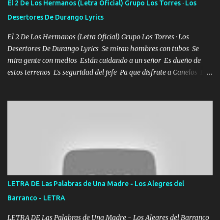
El 2 De Los Hermanos (Letra Oficial) Grupo Los Torres · Los
se ve limpio el camino nos confiamos al andar y nunca con la
Desertores De Durango Lyrics
misma piedra me vuelvo a tropezar Cuando ando de enamorado
en corto me tiró a per...
El 2 De Los Hermanos (Letra Oficial) Grupo Los Torres · Los
Desertores De Durango Lyrics Se miran hombres con tubos Se
mira gente con medios Están cuidando a un señor Es dueño de
estos terrenos Es seguridad del jefe Pa que disfrute a Canelos Es
el DOS de los HERMANOS un cerebro 🧠 inteligente junto con su
hermano el TRES blindado el Estado tiene andan ESPERANDO al
UNO QUE PRONTO ESTARÁ PRESENTE Que no falten las bucanas
ni tampoco las mujeres porque es platica de grandes por eso hay
que estar alegres doy las instrucciones para atender los deberes
Música Si es que salta algún problema de confianza tengo gente
ahí está el Hombre Cuarenta y también Pariente 7 arreglan
cualquier problema no más es cuestión que ordené NOS HACE
FALTA UN HERMANO DE CLAVE ERA EL 24 SIEMPRE FUE UN
LETRA DE Las Palabras de Una Madre - Los Alegres del
HOMBRE VALIENTE POR ALGO M'URIÓ PELEAND0 SIEMPRE
Barranco - LETRA
VIO POR LA FAMILIA PARA QUE SIGA EL LEGADO Es el DOS de
los HERMANOS un cerebro inteligente y com...
LETRA DE Las Palabras de Una Madre - Los Alegres del Barranco