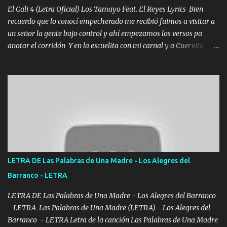
El Cali 4 (Letra Oficial) Los Tamayo Feat. El Reyes Lyrics Bien
recuerdo que lo conocí empecherado me recibió fuimos a visitar a
un señor la gente bajo control y ahí empezamos los versos pa
anotar el corridón Y en la escuelita con mi carnal y a Cuervito
mandó a saludar la bergacera del Alamar pensó no llegó al final y
aquí se cumplen las reglas no secuestr0 no r0bar De La C giró la
orden nos comanda el doble P bien firmes con Alto PRIETO y la
camisa es color Verde y peleam0s la Bandera por todita a la ciudad
con los drones patrullando la Frontera De Tijuana Bulevares
Bellas Artes me ve en las blancas ya hace falta mi APA FLACO
verde se le extraña pa que sepan Aquí Pura GENTE DE LA RANA 🐸
POR CLAVE ES EL CALI 4 EN LA CIUDAD TIJUANA Música Al
tirante andamos mi carnal atento a cualquier necesidad no porque
LETRA DE Las Palabras de Una Madre - Los Alegres del
se ve limpio el camino nos confiamos al andar y nunca con la
Barranco - LETRA
misma piedra me vuelvo a tropezar Cuando ando de enamorado
en corto me tiró a per...
LETRA DE Las Palabras de Una Madre - Los Alegres del Barranco
- LETRA Las Palabras de Una Madre (LETRA) - Los Alegres del
Barranco - LETRA Letra de la canción Las Palabras de Una Madre