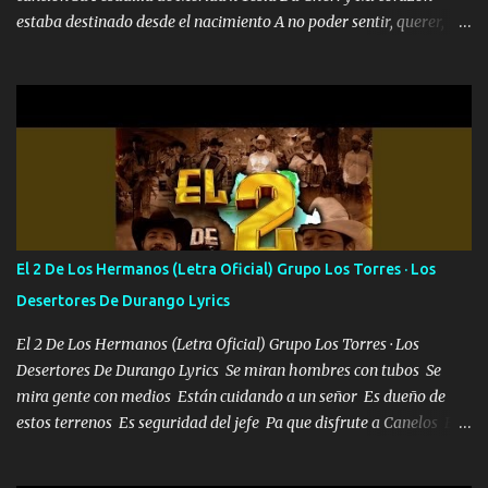
estaba destinado desde el nacimiento A no poder sentir, querer,
confiar y amar Soñaba con llegar a ser como uno más del resto
Pero aunque lo intentara nunca iba a cambiar Y no estaba viendo
Que al frente tenía la respuesta Ahora ya lo entiendo Pero habrán
algunas que no lo entiendan Porque ahora soy su pesadilla, lo sé
Soy yo la octava maravilla, no lo niegues Tengo de rodillas a otras
cien Y por más que quieran no me detienen Soy yo la mente que
más brilla, lo ves Pa' mi la vida es tan sencilla No lo entenderías en
tu vida, y está bien Porque lo que tengo nadie lo tiene Una me está
escribiendo y la otra me va a llamar Quiere que vaya a verla y que
El 2 De Los Hermanos (Letra Oficial) Grupo Los Torres · Los
la invite a cenar Otras más me están pidiendo que las saque a
Desertores De Durango Lyrics
bailar Pero es que tengo un par de conciertos más que llenar Se
mueven solo por el interés P...
El 2 De Los Hermanos (Letra Oficial) Grupo Los Torres · Los
Desertores De Durango Lyrics Se miran hombres con tubos Se
mira gente con medios Están cuidando a un señor Es dueño de
estos terrenos Es seguridad del jefe Pa que disfrute a Canelos Es
el DOS de los HERMANOS un cerebro 🧠 inteligente junto con su
hermano el TRES blindado el Estado tiene andan ESPERANDO al