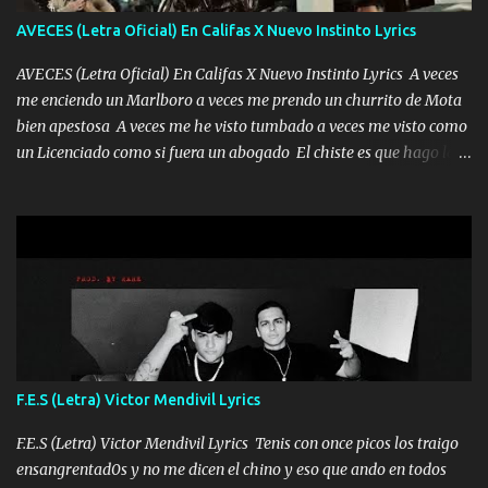
tú mi mal moviendo tu silueta no hay otra que te sea igual te ves
AVECES (Letra Oficial) En Califas X Nuevo Instinto Lyrics
tan especial por eso es que me tientas Aquí estoy no dejaré que se
te acerque nadie porque solo yo tendre el candado 🔒 del a...
AVECES (Letra Oficial) En Califas X Nuevo Instinto Lyrics A veces
me enciendo un Marlboro a veces me prendo un churrito de Mota
bien apestosa A veces me he visto tumbado a veces me visto como
un Licenciado como si fuera un abogado El chiste es que hago lo
que quiero pues así soy me mandó yo tengo el control a todos yo
les paro el dedo soy hocicon un malcriado un malandrón Que Les
importa no saben nada falsas las risas las que me miran hay gente
corriente no quieren verte subir de level trucha mis plebes Música
A veces me pongo un sombrero a veces me ven la cachucha de lado
con la mirada siempre en alto A veces me fajó una super o a veces
me fajó una Glock siempre armado todas las generaciones yo
traigo El chiste es que hago lo que quiero pues así soy me mandó
yo tengo el control a todos yo les paro el dedo soy hocicon un
F.E.S (Letra) Victor Mendivil Lyrics
malcriado un malandrón Que Les importa no saben nada falsas
las risas las que me miran hay gente corriente no quieren ve...
F.E.S (Letra) Victor Mendivil Lyrics Tenis con once picos los traigo
ensangrentad0s y no me dicen el chino y eso que ando en todos