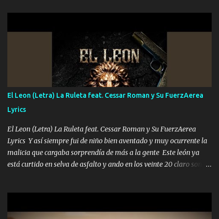
les paro el dedo soy hocicon un malcriado un malandrón Que Les
importa no saben nada falsas las risas las que me miran hay gente
corriente no quieren verte subir de level trucha mis plebes Música
A veces me pongo un sombrero a veces me ven la cachucha de lado
con la mirada siempre en alto A veces me fajó una super o a veces
me fajó una Glock siempre armado todas las generaciones yo
traigo El chiste es que hago lo que quiero pues así soy me mandó
yo tengo el control a todos yo les paro el dedo soy hocicon un
El Leon (Letra) La Ruleta feat. Cessar Roman y Su FuerzAerea
malcriado un malandrón Que Les importa no saben nada falsas
Lyrics
las risas las que me miran hay gente corriente no quieren ve...
El Leon (Letra) La Ruleta feat. Cessar Roman y Su FuerzAerea
Lyrics Y así siempre fui de niño bien aventado y muy ocurrente la
malicia que cargaba sorprendía de más a la gente Este león ya
está curtido en selva de asfalto y ando en los veinte 20 claro son
mis años Leon mi clave por si hay pendiente Tranquilo me la
navego ando en lo mío sin ni un pendiente si hay problemas lo
arreglamos padrino yo brincó en caliente Y No me paran aquí hay
pa más pues hay charola les voy a dar hasta topar pues no hay de