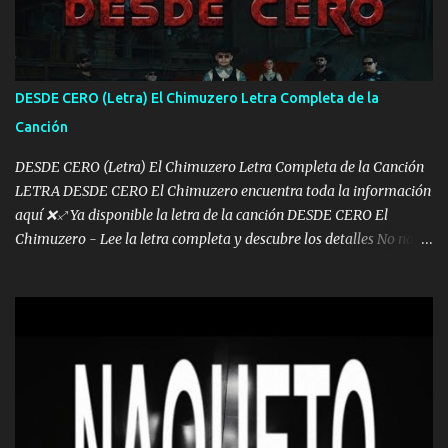
los lados aquel que no corre vuela no se me duerm voy chicoteado
Ya pasé varias hazañas ya tienen rato que me agarran el colmillo
de este León los estatales no sé esperaron Al tiro esta la PrimiZa
también la nueve que cargo al lado doy la mano al que su amigo y
DESDE CERO (Letra) El Chimuzero Letra Completa de la
al traicionero damos pa abajo Y No me paran aquí hay pa más
Canción
pues hay charola les voy a dar hasta topar pues no hay de otra...
DESDE CERO (Letra) El Chimuzero Letra Completa de la Canción
LETRA DESDE CERO El Chimuzero encuentra toda la información
aquí ❌♐ Ya disponible la letra de la canción DESDE CERO El
Chimuzero - Lee la letra completa y descubre los detalles No nací
en cuna de oro , Pero Andamos Firmes Buscando el Billete. Cómo
Vengo desde Cero Se que Solo Plata. No es lo Suficiente, Soy De
muy Pocos amigos los que están conmigo las Gracias por todo , Mi
Mesa será Compartida con los que Estuvieron Cuando estuve Solo.
❌ www.elnorteduro.com ❌ Yo No limito los Sueños , si no existe
Uno pues Hallamos Modos , Si me caigo me Levanto, Aprendo Del
Error Y me sacudo El Lodo ❌ www.elnorteduro.com ❌ El Dinero
No me falta Pero Tampoco me Estorba , Por Eso Manejo Todo