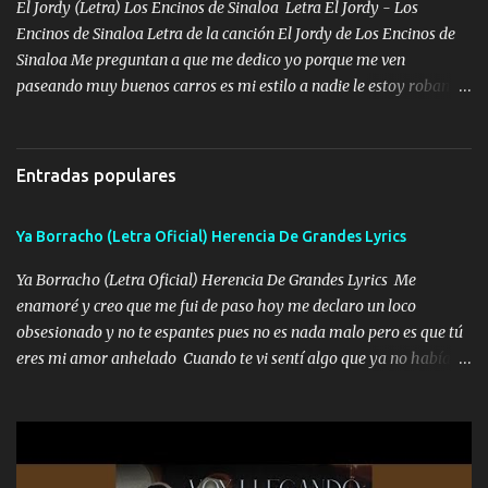
encierra princesa tu sabes que nunca saldras de mi mente Ella era
El Jordy (Letra) Los Encinos de Sinaloa Letra El Jordy - Los
la peligro...
Encinos de Sinaloa Letra de la canción El Jordy de Los Encinos de
Sinaloa Me preguntan a que me dedico yo porque me ven
paseando muy buenos carros es mi estilo a nadie le estoy robando
discretamente cumplo yo bien mi trabajo De Tijuana a los rumbos
de L.A de muy joven me vine para el otro lado a los dieciséis me
miraban trabajando la escuela dejé el dinero estaba escaso Mi
Entradas populares
familia que nunca les falte nada es la gran razón que a diario me
refo el cuero mientras viva nunca les faltará nada mis dos hijos y
Ya Borracho (Letra Oficial) Herencia De Grandes Lyrics
mi esposa no se ra'ja Música Me rodearon y la puerta me
tumbaron prisionero en caliente me llevaron me achacaba cargos
Ya Borracho (Letra Oficial) Herencia De Grandes Lyrics Me
que estaban muy raros me gritaba a donde tienes el clavo Yo me
enamoré y creo que me fui de paso hoy me declaro un loco
enfiesto me gusta vivir en grande más me cuido me gusta ser
obsesionado y no te espantes pues no es nada malo pero es que tú
responsable hay rateros envidiosos que no falten mi dios es grande
eres mi amor anhelado Cuando te vi sentí algo que ya no había
me cuida de las maldades Pa el equipo aquí le mando un abrazo
aquí quise elegir por mí y me decidí por ti Y ya borracho me
que conmigo aquí tiene mi respaldo...
parqueo por tu ventana para llevarte las canciones que te encantan
pa enamorarte las flores no son tan caras pero llevan todo el
cariño de mi alma Que pa febrero vendré frente a ti con mis