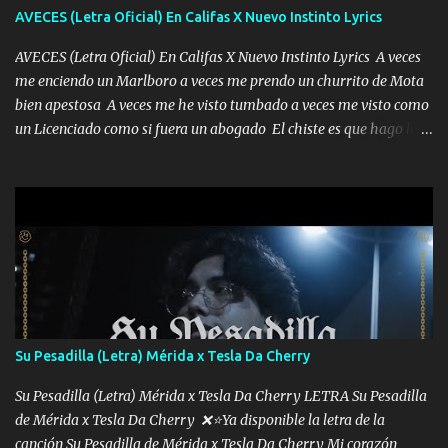
AVECES (Letra Oficial) En Califas X Nuevo Instinto Lyrics
AVECES (Letra Oficial) En Califas X Nuevo Instinto Lyrics A veces
me enciendo un Marlboro a veces me prendo un churrito de Mota
bien apestosa A veces me he visto tumbado a veces me visto como
un Licenciado como si fuera un abogado El chiste es que hago lo
que quiero pues así soy me mandó yo tengo el control a todos yo
les paro el dedo soy hocicon un malcriado un malandrón Que Les
importa no saben nada falsas las risas las que me miran hay gente
corriente no quieren verte subir de level trucha mis plebes Música
A veces me pongo un sombrero a veces me ven la cachucha de lado
con la mirada siempre en alto A veces me fajó una super o a veces
me fajó una Glock siempre armado todas las generaciones yo
traigo El chiste es que hago lo que quiero pues así soy me mandó
yo tengo el control a todos yo les paro el dedo soy hocicon un
Su Pesadilla (Letra) Mérida x Tesla Da Cherry
malcriado un malandrón Que Les importa no saben nada falsas
las risas las que me miran hay gente corriente no quieren ve...
Su Pesadilla (Letra) Mérida x Tesla Da Cherry LETRA Su Pesadilla
de Mérida x Tesla Da Cherry ❌⭐Ya disponible la letra de la
canción Su Pesadilla de Mérida x Tesla Da Cherry Mi corazón