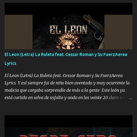
UNO QUE PRONTO ESTARÁ PRESENTE Que no falten las bucanas
ni tampoco las mujeres porque es platica de grandes por eso hay
que estar alegres doy las instrucciones para atender los deberes
Música Si es que salta algún problema de confianza tengo gente
ahí está el Hombre Cuarenta y también Pariente 7 arreglan
cualquier problema no más es cuestión que ordené NOS HACE
FALTA UN HERMANO DE CLAVE ERA EL 24 SIEMPRE FUE UN
El Leon (Letra) La Ruleta feat. Cessar Roman y Su FuerzAerea
HOMBRE VALIENTE POR ALGO M'URIÓ PELEAND0 SIEMPRE
Lyrics
VIO POR LA FAMILIA PARA QUE SIGA EL LEGADO Es el DOS de
los HERMANOS un cerebro inteligente y com...
El Leon (Letra) La Ruleta feat. Cessar Roman y Su FuerzAerea
Lyrics Y así siempre fui de niño bien aventado y muy ocurrente la
malicia que cargaba sorprendía de más a la gente Este león ya
está curtido en selva de asfalto y ando en los veinte 20 claro son
mis años Leon mi clave por si hay pendiente Tranquilo me la
navego ando en lo mío sin ni un pendiente si hay problemas lo
arreglamos padrino yo brincó en caliente Y No me paran aquí hay
pa más pues hay charola les voy a dar hasta topar pues no hay de
otra Música Surcando bien mi camino voy por mi línea no veo a