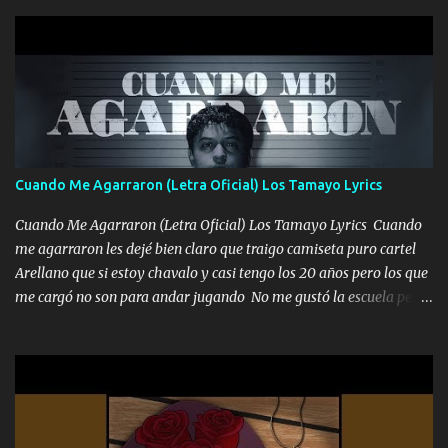
gente siempre criticando Nos miran algo bueno Ya sera ropa,
diamante lo que me cuelgan en el cuello (Chorus) Y cuando
coronamos Se jala los marciales Y sus guitarras ya van sonando
Un gallardo me prendo Para agarrar el vuelo y la mente y
tranquilizando Tomense un buen trago Y así es como empezamos
los versos que voy cantando (Music) A vido alta y bajas La carreta
se atora Pero nunca le aflojamos Ya me han pasado cosas Y
aunque ustedes no sepan Pero la vida es muy corta Hay que
Cuando Me Agarraron (Letra Oficial) Los Tamayo Lyrics
echarle chingazos Y seguir trabajando porque nada es...
Cuando Me Agarraron (Letra Oficial) Los Tamayo Lyrics Cuando
me agarraron les dejé bien claro que traigo camiseta puro cartel
Arellano que si estoy chavalo y casi tengo los 20 años pero los que
me cargó no son para andar jugando No me gustó la escuela pero
las libretas para el otro lado las fuimos mandando Ya nos
difamaron y nos han tachado sigue la vieja guardia y sigue bien
firme el legado que si como me llamó varios ya se han preguntado
Yo Soy El De Las Pacas Sobrino Del Brazo Armad0 Con mi Glock
fajado y mi R terciado me van a ver allá por TJ para un licenciado
mando un abrazo andamos al cien Choritas también Música