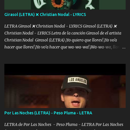
álbum's "José, vibras colores con la energía del diablo " ¿Si ...
Girasol (LETRA) ❌ Christian Nodal - LYRICS
LETRA Girasol ❌ Christian Nodal - LYRICS Girasol (LETRA) ❌
Christian Nodal - LYRICS Letra de la canción Girasol de el artista
Christian Nodal Girasol (LETRA) ¡Yo quiero que llores! ¡Yo vo'a
hacer que llores! ¡Yo vo’a hacer que wa-wa-wa! ¡Wa-wa-wa, llores!
Hoy me levanté bromista y me tienes que aguantar No quiero
bromear contigo, de ti quiero bromear Tú eres un chiste, cabrón,
cada que intentas cantar Cada que intentas rapear, cada que
intentas rimar Pobre payaso que usa a todo el mundo pa' conectar
con la gente Dices "Latino Gang" pero pisas a to'a tu gente Pa’ dar
mensajes, m'ijo, hay quе ser coherentеs Si tú no eres artista, al
menos se prudente Hoy me sabe a mierda, traigo un Balvin en los
dientes Por falta de empatía le toca ser resiliente ¿Acaso eres
consciente de los followers que mueves? Parcerito, abre los ojos y
Por Las Noches (LETRA) - Peso Pluma - LETRA
ve el poder que tienes Otro chiste malo son los nombres de tus
álbum's "José, vibras colores con la energía del diablo " ¿Si ...
LETRA de Por Las Noches - Peso Pluma - LETRA Por Las Noches