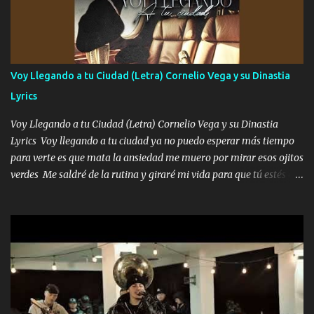
preguntas y digas que sí hacernos novios y verte feliz y muy
contenta como yo por ti Música Pregúntame qué es lo que me
enamora pa describirte unas cuantas horas también pregunta que
quiero contigo que seas dichosa al estar conmigo Y ya borracho
contéstame la llamada pa dedicarte unas bonitas palabras así
Voy Llegando a tu Ciudad (Letra) Cornelio Vega y su Dinastia
borracho me animo a decirte todo y puedo describirlo mucho que
Lyrics
me encantes Decirte que me siento muy feliz y emocionado por
tenerte aquí espero que quiera...
Voy Llegando a tu Ciudad (Letra) Cornelio Vega y su Dinastia
Lyrics Voy llegando a tu ciudad ya no puedo esperar más tiempo
para verte es que mata la ansiedad me muero por mirar esos ojitos
verdes Me saldré de la rutina y giraré mi vida para que tú estés en
ella como debe ser Yo sé que eres conocida que varios te tiran pero
no merecen y dile ya a tus amigas que no te presenten con más
pequeñeces Aquí estoy no dejaré que se te acerquen nadie porque
solo yo tendre el candado 🔒 del amor ❤️ Música Mil y un besos
para dar ya estando en tu ciudad no habrá quien lo detenga si las
copas van de más vayamos a un lugar y cerremos las puertas
Entre alcohol y besos se va incrementado el Fuego en esa
habitación ya no mires más el reloj Única por donde vas me curas