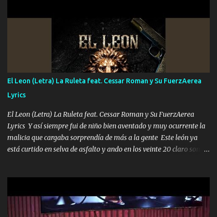
UNO QUE PRONTO ESTARÁ PRESENTE Que no falten las bucanas
ni tampoco las mujeres porque es platica de grandes por eso hay
que estar alegres doy las instrucciones para atender los deberes
Música Si es que salta algún problema de confianza tengo gente
ahí está el Hombre Cuarenta y también Pariente 7 arreglan
cualquier problema no más es cuestión que ordené NOS HACE
FALTA UN HERMANO DE CLAVE ERA EL 24 SIEMPRE FUE UN
El Leon (Letra) La Ruleta feat. Cessar Roman y Su FuerzAerea
HOMBRE VALIENTE POR ALGO M'URIÓ PELEAND0 SIEMPRE
Lyrics
VIO POR LA FAMILIA PARA QUE SIGA EL LEGADO Es el DOS de
los HERMANOS un cerebro inteligente y com...
El Leon (Letra) La Ruleta feat. Cessar Roman y Su FuerzAerea
Lyrics Y así siempre fui de niño bien aventado y muy ocurrente la
malicia que cargaba sorprendía de más a la gente Este león ya
está curtido en selva de asfalto y ando en los veinte 20 claro son
mis años Leon mi clave por si hay pendiente Tranquilo me la
navego ando en lo mío sin ni un pendiente si hay problemas lo
arreglamos padrino yo brincó en caliente Y No me paran aquí hay
pa más pues hay charola les voy a dar hasta topar pues no hay de
otra Música Surcando bien mi camino voy por mi línea no veo a