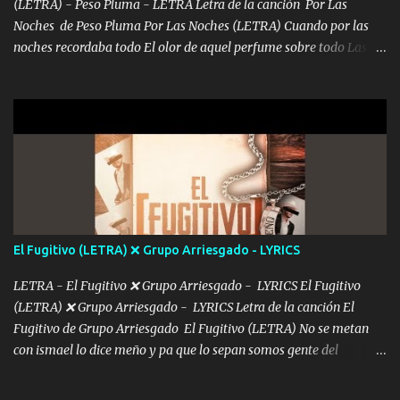
(LETRA) - Peso Pluma - LETRA Letra de la canción Por Las
Noches de Peso Pluma Por Las Noches (LETRA) Cuando por las
noches recordaba todo El olor de aquel perfume sobre todo Las
sábanas blancas donde te escondías dentro. Eres intocable como
joya de oro Esas piernas largas esconderme yo solo Y tus ojos
grandes me perdí en un laberinto. Y pensar... Que tú ya no vas a
estár Pasarán... Solito me dejaras Intentar... Solo un beso y tú te vas
De mi vida... Cómo tú no hay nadie más No hay nadie
más Si te sientes sola no me llames porfa Me pongo sencible e
imagino tu sombra Clase azul es el tequila e interior la ropa Clip
cap la champagne el polvo es color rosa Me contacto un ángel eres
tú mi hermosa La que me alegra los días y sigo tomando Y
El Fugitivo (LETRA) ❌ Grupo Arriesgado - LYRICS
pensar... Que tú ya no vas a estar Pasarán... Solito me dejaras
Intentar... ...
LETRA - El Fugitivo ❌ Grupo Arriesgado - LYRICS El Fugitivo
(LETRA) ❌ Grupo Arriesgado - LYRICS Letra de la canción El
Fugitivo de Grupo Arriesgado El Fugitivo (LETRA) No se metan
con ismael lo dice meño y pa que lo sepan somos gente del
sombrero y la mayiza aquí se respeta pa los rumbos del azache
paseo tranquilo pues son mi tierra por ahí les tire una clave y del M