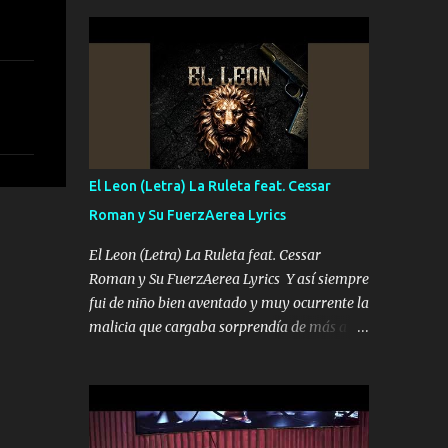
seguridad del jefe Pa que disfrute a Canelos
conciertos más que llenar Se mueven solo
Es el DOS de los HERMANOS un cerebro 🧠
por el interés P...
inteligente junto con su hermano el TRES
blindado el Estado tiene andan ESPERANDO
al UNO QUE PRONTO ESTARÁ PRESENTE
Que no falten las bucanas ni tampoco las
mujeres porque es platica de grandes por eso
hay que estar alegres doy las instrucciones
El Leon (Letra) La Ruleta feat. Cessar
para atender los deberes Música Si es que
Roman y Su FuerzAerea Lyrics
salta algún problema de confianza tengo
gente ahí está el Hombre Cuarenta y
El Leon (Letra) La Ruleta feat. Cessar
también Pariente 7 arreglan cualquier
Roman y Su FuerzAerea Lyrics Y así siempre
problema no más es cuestión que ordené
fui de niño bien aventado y muy ocurrente la
NOS HACE FALTA UN HERMANO DE CLAVE
malicia que cargaba sorprendía de más a la
ERA EL 24 SIEMPRE FUE UN HOMBRE
gente Este león ya está curtido en selva de
VALIENTE POR ALGO M'URIÓ PELEAND0
asfalto y ando en los veinte 20 claro son mis
SIEMPRE VIO POR LA FAMILIA PARA QUE
años Leon mi clave por si hay pendiente
SIGA EL LEGADO Es el DOS de los
Tranquilo me la navego ando en lo mío sin
HERMANOS un cerebro inteligente y com...
ni un pendiente si hay problemas lo