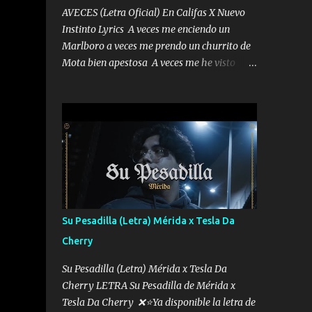
AVECES (Letra Oficial) En Califas X Nuevo
Instinto Lyrics A veces me enciendo un
Marlboro a veces me prendo un churrito de
Mota bien apestosa A veces me he visto
tumbado a veces me visto como un
Licenciado como si fuera un abogado El
chiste es que hago lo que quiero pues así soy
me mandó yo tengo el control a todos yo les
paro el dedo soy hocicon un malcriado un
malandrón Que Les importa no saben nada
falsas las risas las que me miran hay gente
corriente no quieren verte subir de level
trucha mis plebes Música A veces me pongo
Su Pesadilla (Letra) Mérida x Tesla Da
un sombrero a veces me ven la cachucha de
Cherry
lado con la mirada siempre en alto A veces
me fajó una super o a veces me fajó una
Su Pesadilla (Letra) Mérida x Tesla Da
Glock siempre armado todas las
Cherry LETRA Su Pesadilla de Mérida x
generaciones yo traigo El chiste es que hago
Tesla Da Cherry ❌⭐Ya disponible la letra de