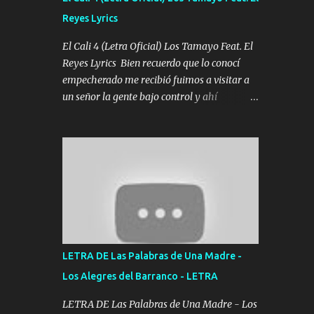
agarrar el vuelo y la mente y tranquilizando
Reyes Lyrics
Tomense un buen trago Y así es como
empezamos los versos que voy cantando
El Cali 4 (Letra Oficial) Los Tamayo Feat. El
(Music) A vido alta y bajas La carreta se
Reyes Lyrics Bien recuerdo que lo conocí
atora Pero nunca le aflojamos Ya me han
empecherado me recibió fuimos a visitar a
pasado cosas Y aunque ustedes no sepan
un señor la gente bajo control y ahí
Pero la vida es muy corta Hay que echarle
empezamos los versos pa anotar el corridón
chingazos Y seguir trabajando porque nada
Y en la escuelita con mi carnal y a Cuervito
es...
mandó a saludar la bergacera del Alamar
pensó no llegó al final y aquí se cumplen las
reglas no secuestr0 no r0bar De La C giró la
orden nos comanda el doble P bien firmes
con Alto PRIETO y la camisa es color Verde y
peleam0s la Bandera por todita a la ciudad
con los drones patrullando la Frontera De
LETRA DE Las Palabras de Una Madre -
Tijuana Bulevares Bellas Artes me ve en las
Los Alegres del Barranco - LETRA
blancas ya hace falta mi APA FLACO verde
se le extraña pa que sepan Aquí Pura GENTE
LETRA DE Las Palabras de Una Madre - Los