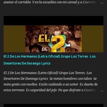
anotar el corridón Y en la escuelita con mi carnal y a Cuervito
mandó a saludar la bergacera del Alamar pensó no llegó al final y
aquí se cumplen las reglas no secuestr0 no r0bar De La C giró la
orden nos comanda el doble P bien firmes con Alto PRIETO y la
camisa es color Verde y peleam0s la Bandera por todita a la ciudad
con los drones patrullando la Frontera De Tijuana Bulevares
Bellas Artes me ve en las blancas ya hace falta mi APA FLACO
verde se le extraña pa que sepan Aquí Pura GENTE DE LA RANA 🐸
POR CLAVE ES EL CALI 4 EN LA CIUDAD TIJUANA Música Al
tirante andamos mi carnal atento a cualquier necesidad no porque
El 2 De Los Hermanos (Letra Oficial) Grupo Los Torres · Los
se ve limpio el camino nos confiamos al andar y nunca con la
Desertores De Durango Lyrics
misma piedra me vuelvo a tropezar Cuando ando de enamorado
en corto me tiró a per...
El 2 De Los Hermanos (Letra Oficial) Grupo Los Torres · Los
Desertores De Durango Lyrics Se miran hombres con tubos Se
mira gente con medios Están cuidando a un señor Es dueño de
estos terrenos Es seguridad del jefe Pa que disfrute a Canelos Es
el DOS de los HERMANOS un cerebro 🧠 inteligente junto con su
hermano el TRES blindado el Estado tiene andan ESPERANDO al