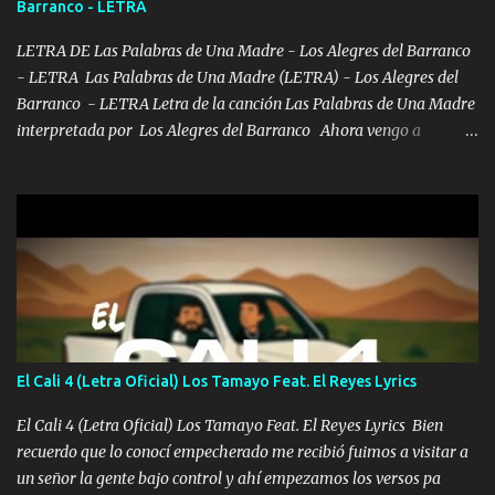
Barranco - LETRA
pues hay charola les voy a dar hasta topar pues no hay de otra...
LETRA DE Las Palabras de Una Madre - Los Alegres del Barranco
- LETRA Las Palabras de Una Madre (LETRA) - Los Alegres del
Barranco - LETRA Letra de la canción Las Palabras de Una Madre
interpretada por Los Alegres del Barranco Ahora vengo a
visitarte, a tu txumba a saludarte, se que del cielo me vez y desde
halla has de cuidarme, son palabras de una madre, que lleva en el
viento a su hijo y aunque ahora ya este con Dios el destino así lo
quiso, él tiempo sigue pasando y nunca te olvidaremos, aquí
seguiré esperando hasta volvernos a vernos El recuerdo que yo
tengo de mi mente no se va, en mi corazón me llevo lo mismo que
tu papá, a veces me pongo triste porque no puedo mirarte, mas se
que tu me escuchas porque tu eres mi gran ángel, El desespero me
llega para reunirme contigo, tu iluminas mi sendero por siempre
El Cali 4 (Letra Oficial) Los Tamayo Feat. El Reyes Lyrics
serás mi niño, del amor que yo te tengo es co...
El Cali 4 (Letra Oficial) Los Tamayo Feat. El Reyes Lyrics Bien
recuerdo que lo conocí empecherado me recibió fuimos a visitar a
un señor la gente bajo control y ahí empezamos los versos pa