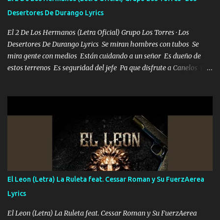
Desertores De Durango Lyrics
El 2 De Los Hermanos (Letra Oficial) Grupo Los Torres · Los
Desertores De Durango Lyrics Se miran hombres con tubos Se
mira gente con medios Están cuidando a un señor Es dueño de
estos terrenos Es seguridad del jefe Pa que disfrute a Canelos Es
el DOS de los HERMANOS un cerebro 🧠 inteligente junto con su
hermano el TRES blindado el Estado tiene andan ESPERANDO al
UNO QUE PRONTO ESTARÁ PRESENTE Que no falten las bucanas
ni tampoco las mujeres porque es platica de grandes por eso hay
que estar alegres doy las instrucciones para atender los deberes
Música Si es que salta algún problema de confianza tengo gente
ahí está el Hombre Cuarenta y también Pariente 7 arreglan
cualquier problema no más es cuestión que ordené NOS HACE
FALTA UN HERMANO DE CLAVE ERA EL 24 SIEMPRE FUE UN
El Leon (Letra) La Ruleta feat. Cessar Roman y Su FuerzAerea
HOMBRE VALIENTE POR ALGO M'URIÓ PELEAND0 SIEMPRE
Lyrics
VIO POR LA FAMILIA PARA QUE SIGA EL LEGADO Es el DOS de
los HERMANOS un cerebro inteligente y com...
El Leon (Letra) La Ruleta feat. Cessar Roman y Su FuerzAerea