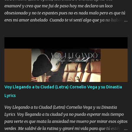
quede claro SUPER R26 Música Lo enamorado nunca se me quita
enamoré y creo que me fui de paso hoy me declaro un loco
traigo una que otra morrita y en la Urus la he de montar varias
obsesionado y no te espantes pues no es nada malo pero es que tú
trocas que me cuidan puro soldado su'icida no les tiembla pa tirar
eres mi amor anhelado Cuando te vi sentí algo que ya no había
A veces allá en la Perla si no me ve en la Sierra me muevo de aquí
aquí quise elegir por mí y me decidí por ti Y ya borracho me
pa a...
parqueo por tu ventana para llevarte las canciones que te encantan
pa enamorarte las flores no son tan caras pero llevan todo el
cariño de mi alma Que pa febrero vendré frente a ti con mis
preguntas y digas que sí hacernos novios y verte feliz y muy
contenta como yo por ti Música Pregúntame qué es lo que me
enamora pa describirte unas cuantas horas también pregunta que
quiero contigo que seas dichosa al estar conmigo Y ya borracho
contéstame la llamada pa dedicarte unas bonitas palabras así
Voy Llegando a tu Ciudad (Letra) Cornelio Vega y su Dinastia
borracho me animo a decirte todo y puedo describirlo mucho que
Lyrics
me encantes Decirte que me siento muy feliz y emocionado por
tenerte aquí espero que quiera...
Voy Llegando a tu Ciudad (Letra) Cornelio Vega y su Dinastia
Lyrics Voy llegando a tu ciudad ya no puedo esperar más tiempo
para verte es que mata la ansiedad me muero por mirar esos ojitos
verdes Me saldré de la rutina y giraré mi vida para que tú estés en