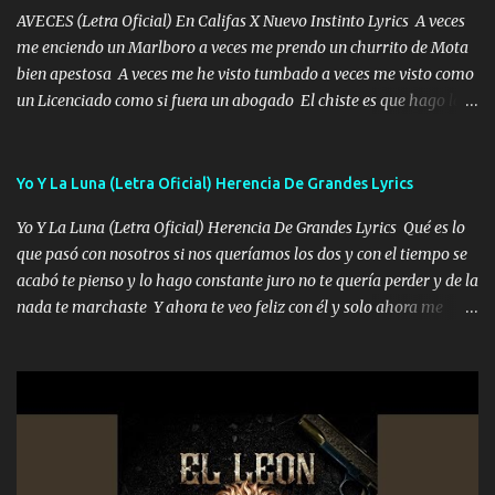
AVECES (Letra Oficial) En Califas X Nuevo Instinto Lyrics A veces
me enciendo un Marlboro a veces me prendo un churrito de Mota
bien apestosa A veces me he visto tumbado a veces me visto como
un Licenciado como si fuera un abogado El chiste es que hago lo
que quiero pues así soy me mandó yo tengo el control a todos yo
les paro el dedo soy hocicon un malcriado un malandrón Que Les
importa no saben nada falsas las risas las que me miran hay gente
Yo Y La Luna (Letra Oficial) Herencia De Grandes Lyrics
corriente no quieren verte subir de level trucha mis plebes Música
Yo Y La Luna (Letra Oficial) Herencia De Grandes Lyrics Qué es lo
A veces me pongo un sombrero a veces me ven la cachucha de lado
que pasó con nosotros si nos queríamos los dos y con el tiempo se
con la mirada siempre en alto A veces me fajó una super o a veces
acabó te pienso y lo hago constante juro no te quería perder y de la
me fajó una Glock siempre armado todas las generaciones yo
nada te marchaste Y ahora te veo feliz con él y solo ahora me
traigo El chiste es que hago lo que quiero pues así soy me mandó
quedé yo y la luna cantamos y por ti nos embriagamos' Quién
yo tengo el control a todos yo les paro el dedo soy hocicon un
sabe que será de mí si contigo fue muy feliz a lo mejor no lloro
malcriado un malandrón Que Les importa no saben nada falsas
pero muy en el fondo te adoro' Música Me muero por ir a buscarte
las risas las que me miran hay gente corriente no quieren ve...
pero eso ya no va a pasar me perderé en la soledad Porque me
mirabas bonito si yo no fui el final feliz el final fue triste pa mí Y
duele no tenerte aquí sabiendo que moría por ti yo y la luna
cantamos y por ti nos embriagamos Quién sabe qué será de mí si