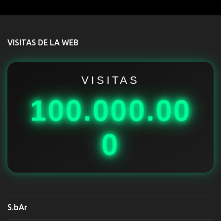
e
n
t
VISITAS DE LA WEB
a
r
i
VISITAS
o
100.000.00
s
0
S.bAr