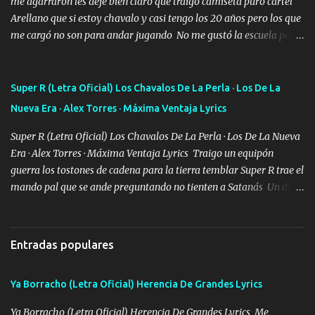
me agarraron les dejé bien claro que traigo camiseta puro cartel
Arellano que si estoy chavalo y casi tengo los 20 años pero los que
me cargó no son para andar jugando No me gustó la escuela pero
las libretas para el otro lado las fuimos mandando Ya nos
difamaron y nos han tachado sigue la vieja guardia y sigue bien
firme el legado que si como me llamó varios ya se han preguntado
Super R (Letra Oficial) Los Chavalos De La Perla · Los De La
Yo Soy El De Las Pacas Sobrino Del Brazo Armad0 Con mi Glock
Nueva Era · Alex Torres · Máxima Ventaja Lyrics
fajado y mi R terciado me van a ver allá por TJ para un licenciado
mando un abrazo andamos al cien Choritas también Música
Super R (Letra Oficial) Los Chavalos De La Perla · Los De La Nueva
Ando en la colonia bien acelerado traigo un M2 que nunca me ha
Era · Alex Torres · Máxima Ventaja Lyrics Traigo un equipón
fallado para mi compadre mandó un fuerte abrazo también al
guerra los tostones de cadena para la tierra temblar Super R trae el
Especial sabe que lo apreciamos En los mejores antros me verán
mando pal que se ande preguntando no tienten a Satanás Un día
tomando con mujeres hermosas y botellas destapando siempre
primero de mayo cuatro boludos llegaron los mismos que fui a
bien cuidado bien atrabancado y a los que me conocen ya saben de
tumbar no se metan con el diablo yo no soy de andarla fiando yo
lo que hablo Entre lob...
si les voy a p'elear POR EL SEÑOR DE LOS GALLOS saben que la
Entradas populares
vida damos ya se lo fui a demostrar por ahí me ven bien equipado
en la duracel la zona norte la cuidamos bien siempre a la orden de
Ya Borracho (Letra Oficial) Herencia De Grandes Lyrics
lo que se ofrezca con el UNO EL DOS Y EL TRES Y de la MB soy
buena pieza clave en el cartel aquí la firma ya saben cuál es que
Ya Borracho (Letra Oficial) Herencia De Grandes Lyrics Me