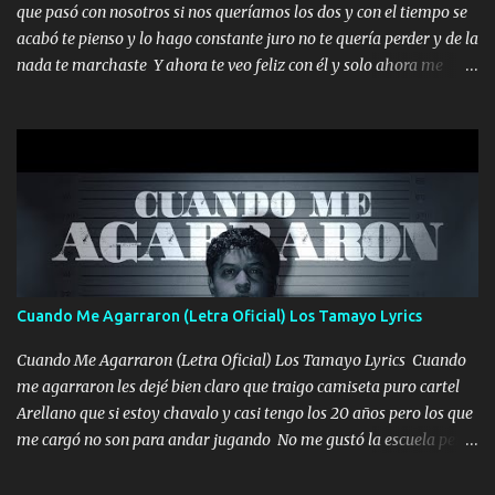
que pasó con nosotros si nos queríamos los dos y con el tiempo se
tengo de mi mente no se va, en mi corazón me llevo lo mismo que
acabó te pienso y lo hago constante juro no te quería perder y de la
tu papá, a veces me pongo triste porque no puedo mirarte, mas se
nada te marchaste Y ahora te veo feliz con él y solo ahora me
que tu me escuchas porque tu eres mi gran ángel, El desespero me
quedé yo y la luna cantamos y por ti nos embriagamos' Quién
llega para reunirme contigo, tu iluminas mi sendero por siempre
sabe que será de mí si contigo fue muy feliz a lo mejor no lloro
serás mi niño, del amor que yo te tengo es co...
pero muy en el fondo te adoro' Música Me muero por ir a buscarte
pero eso ya no va a pasar me perderé en la soledad Porque me
mirabas bonito si yo no fui el final feliz el final fue triste pa mí Y
duele no tenerte aquí sabiendo que moría por ti yo y la luna
cantamos y por ti nos embriagamos Quién sabe qué será de mí si
contigo fui muy feliz a lo mejor no lloró pero muy en el fondo te
adoro
Cuando Me Agarraron (Letra Oficial) Los Tamayo Lyrics
Cuando Me Agarraron (Letra Oficial) Los Tamayo Lyrics Cuando
me agarraron les dejé bien claro que traigo camiseta puro cartel
Arellano que si estoy chavalo y casi tengo los 20 años pero los que
me cargó no son para andar jugando No me gustó la escuela pero
las libretas para el otro lado las fuimos mandando Ya nos
difamaron y nos han tachado sigue la vieja guardia y sigue bien