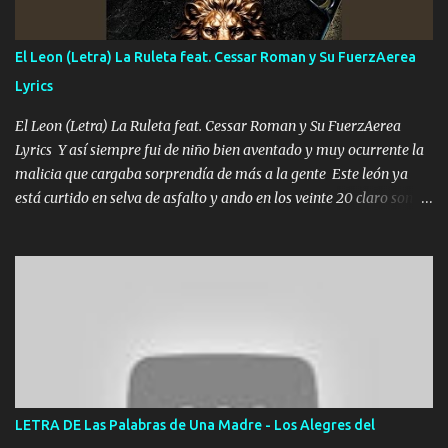
contigo fui muy feliz a lo mejor no lloró pero muy en el fondo te
adoro
El Leon (Letra) La Ruleta feat. Cessar Roman y Su FuerzAerea
Lyrics
El Leon (Letra) La Ruleta feat. Cessar Roman y Su FuerzAerea
Lyrics Y así siempre fui de niño bien aventado y muy ocurrente la
malicia que cargaba sorprendía de más a la gente Este león ya
está curtido en selva de asfalto y ando en los veinte 20 claro son
mis años Leon mi clave por si hay pendiente Tranquilo me la
navego ando en lo mío sin ni un pendiente si hay problemas lo
arreglamos padrino yo brincó en caliente Y No me paran aquí hay
pa más pues hay charola les voy a dar hasta topar pues no hay de
otra Música Surcando bien mi camino voy por mi línea no veo a
los lados aquel que no corre vuela no se me duerm voy chicoteado
Ya pasé varias hazañas ya tienen rato que me agarran el colmillo
de este León los estatales no sé esperaron Al tiro esta la PrimiZa
también la nueve que cargo al lado doy la mano al que su amigo y
LETRA DE Las Palabras de Una Madre - Los Alegres del
al traicionero damos pa abajo Y No me paran aquí hay pa más