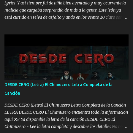
Lyrics Y así siempre fui de niño bien aventado y muy ocurrente la
malicia que cargaba sorprendía de más a la gente Este león ya
está curtido en selva de asfalto y ando en los veinte 20 claro son
mis años Leon mi clave por si hay pendiente Tranquilo me la
navego ando en lo mío sin ni un pendiente si hay problemas lo
arreglamos padrino yo brincó en caliente Y No me paran aquí hay
pa más pues hay charola les voy a dar hasta topar pues no hay de
otra Música Surcando bien mi camino voy por mi línea no veo a
los lados aquel que no corre vuela no se me duerm voy chicoteado
Ya pasé varias hazañas ya tienen rato que me agarran el colmillo
de este León los estatales no sé esperaron Al tiro esta la PrimiZa
también la nueve que cargo al lado doy la mano al que su amigo y
DESDE CERO (Letra) El Chimuzero Letra Completa de la
al traicionero damos pa abajo Y No me paran aquí hay pa más
Canción
pues hay charola les voy a dar hasta topar pues no hay de otra...
DESDE CERO (Letra) El Chimuzero Letra Completa de la Canción
LETRA DESDE CERO El Chimuzero encuentra toda la información
aquí ❌♐ Ya disponible la letra de la canción DESDE CERO El
Chimuzero - Lee la letra completa y descubre los detalles No nací