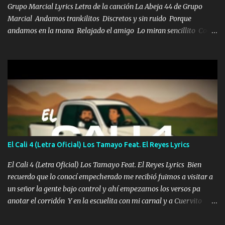
Grupo Marcial Lyrics Letra de la canción La Abeja 44 de Grupo
Marcial Andamos trankilitos Discretos y sin ruido Porque
andamos en la mana Relajado el amigo Lo miran sencillito Con
una Glock bien fajada Lo miran relajado La vida disfrutando Y la
gente siempre criticando Nos miran algo bueno Ya sera ropa,
diamante lo que me cuelgan en el cuello (Chorus) Y cuando
coronamos Se jala los marciales Y sus guitarras ya van sonando
Un gallardo me prendo Para agarrar el vuelo y la mente y
tranquilizando Tomense un buen trago Y así es como empezamos
los versos que voy cantando (Music) A vido alta y bajas La carreta
se atora Pero nunca le aflojamos Ya me han pasado cosas Y
aunque ustedes no sepan Pero la vida es muy corta Hay que
El Cali 4 (Letra Oficial) Los Tamayo Feat. El Reyes Lyrics
echarle chingazos Y seguir trabajando porque nada es...
El Cali 4 (Letra Oficial) Los Tamayo Feat. El Reyes Lyrics Bien
recuerdo que lo conocí empecherado me recibió fuimos a visitar a
un señor la gente bajo control y ahí empezamos los versos pa
anotar el corridón Y en la escuelita con mi carnal y a Cuervito
mandó a saludar la bergacera del Alamar pensó no llegó al final y
aquí se cumplen las reglas no secuestr0 no r0bar De La C giró la