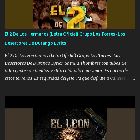
Soy yo la octava maravilla, no lo niegues Tengo de rodillas a otras
cien Y por más que quieran no me detienen Soy yo la mente que
más brilla, lo ves Pa' mi la vida es tan sencilla No lo entenderías en
tu vida, y está bien Porque lo que tengo nadie lo tiene Una me está
escribiendo y la otra me va a llamar Quiere que vaya a verla y que
El 2 De Los Hermanos (Letra Oficial) Grupo Los Torres · Los
la invite a cenar Otras más me están pidiendo que las saque a
Desertores De Durango Lyrics
bailar Pero es que tengo un par de conciertos más que llenar Se
mueven solo por el interés P...
El 2 De Los Hermanos (Letra Oficial) Grupo Los Torres · Los
Desertores De Durango Lyrics Se miran hombres con tubos Se
mira gente con medios Están cuidando a un señor Es dueño de
estos terrenos Es seguridad del jefe Pa que disfrute a Canelos Es
el DOS de los HERMANOS un cerebro 🧠 inteligente junto con su
hermano el TRES blindado el Estado tiene andan ESPERANDO al
UNO QUE PRONTO ESTARÁ PRESENTE Que no falten las bucanas
ni tampoco las mujeres porque es platica de grandes por eso hay
que estar alegres doy las instrucciones para atender los deberes
Música Si es que salta algún problema de confianza tengo gente
ahí está el Hombre Cuarenta y también Pariente 7 arreglan
cualquier problema no más es cuestión que ordené NOS HACE