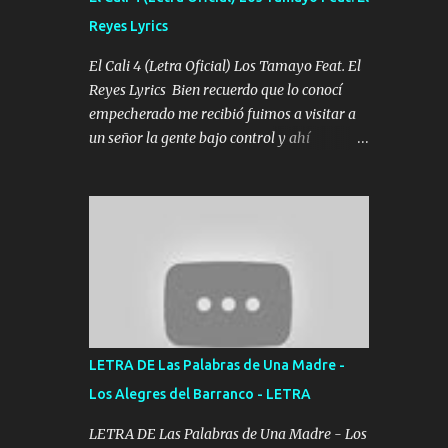
agarrar el vuelo y la mente y tranquilizando
Reyes Lyrics
Tomense un buen trago Y así es como
empezamos los versos que voy cantando
El Cali 4 (Letra Oficial) Los Tamayo Feat. El
(Music) A vido alta y bajas La carreta se
Reyes Lyrics Bien recuerdo que lo conocí
atora Pero nunca le aflojamos Ya me han
empecherado me recibió fuimos a visitar a
pasado cosas Y aunque ustedes no sepan
un señor la gente bajo control y ahí
Pero la vida es muy corta Hay que echarle
empezamos los versos pa anotar el corridón
chingazos Y seguir trabajando porque nada
Y en la escuelita con mi carnal y a Cuervito
es...
mandó a saludar la bergacera del Alamar
pensó no llegó al final y aquí se cumplen las
reglas no secuestr0 no r0bar De La C giró la
orden nos comanda el doble P bien firmes
con Alto PRIETO y la camisa es color Verde y
peleam0s la Bandera por todita a la ciudad
con los drones patrullando la Frontera De
LETRA DE Las Palabras de Una Madre -
Tijuana Bulevares Bellas Artes me ve en las
Los Alegres del Barranco - LETRA
blancas ya hace falta mi APA FLACO verde
se le extraña pa que sepan Aquí Pura GENTE
LETRA DE Las Palabras de Una Madre - Los