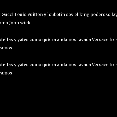
 Gucci Louis Vuitton y loubotín soy el king poderoso la
 como John wick
otellas y yates como quiera andamos lavada Versace fres
levamos
otellas y yates como quiera andamos lavada Versace fres
levamos