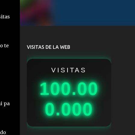
itas
o te
VISITAS DE LA WEB
VISITAS
100.00
0.000
i pa
odo