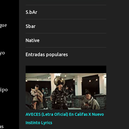
S.bAr
que
Sbar
Native
yo
Entradas populares
uipo
AVECES (Letra Oficial) En Califas X Nuevo
Instinto Lyrics
as