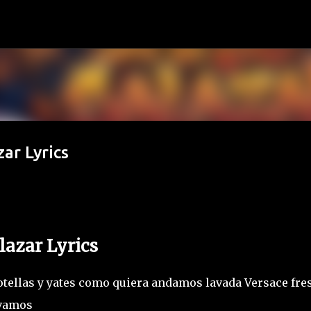
Ir al contenido principal
zar Lyrics
alazar Lyrics
otellas y yates como quiera andamos lavada Versace fres
levamos