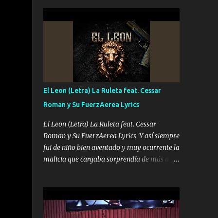
seguridad del jefe Pa que disfrute a Canelos
conciertos más que llenar Se mueven solo
Es el DOS de los HERMANOS un cerebro 🧠
por el interés P...
inteligente junto con su hermano el TRES
blindado el Estado tiene andan ESPERANDO
al UNO QUE PRONTO ESTARÁ PRESENTE
Que no falten las bucanas ni tampoco las
mujeres porque es platica de grandes por eso
hay que estar alegres doy las instrucciones
El Leon (Letra) La Ruleta feat. Cessar
para atender los deberes Música Si es que
Roman y Su FuerzAerea Lyrics
salta algún problema de confianza tengo
gente ahí está el Hombre Cuarenta y
El Leon (Letra) La Ruleta feat. Cessar
también Pariente 7 arreglan cualquier
Roman y Su FuerzAerea Lyrics Y así siempre
problema no más es cuestión que ordené
fui de niño bien aventado y muy ocurrente la
NOS HACE FALTA UN HERMANO DE CLAVE
malicia que cargaba sorprendía de más a la
ERA EL 24 SIEMPRE FUE UN HOMBRE
gente Este león ya está curtido en selva de
VALIENTE POR ALGO M'URIÓ PELEAND0
asfalto y ando en los veinte 20 claro son mis
SIEMPRE VIO POR LA FAMILIA PARA QUE
años Leon mi clave por si hay pendiente
SIGA EL LEGADO Es el DOS de los
Tranquilo me la navego ando en lo mío sin
HERMANOS un cerebro inteligente y com...
ni un pendiente si hay problemas lo