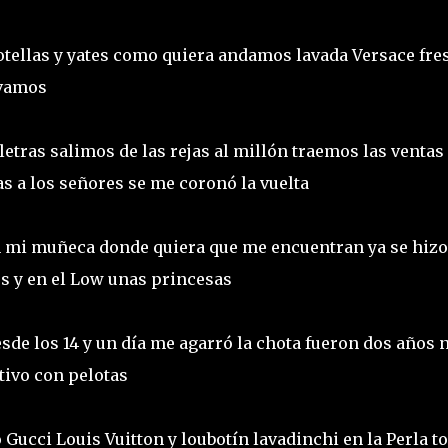
otellas y yates como quiera andamos lavada Versace fres
levamos
etras salimos de las rejas al millón traemos las ventas 
ias a los señores se me coronó la vuelta
en mi muñeca donde quiera que me encuentran ya se hizo
es y en el Low unas princesas
de los 14 y un día me agarró la chota fueron dos años n
tivo con pelotas
 Gucci Louis Vuitton y loubotín lavadinchi en la Perla t