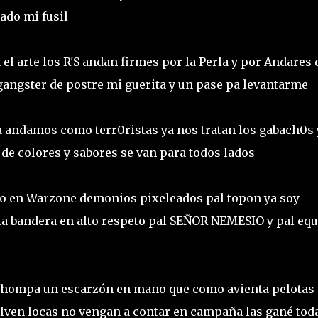
lado mi fusil
l arte los R'S andan firmes por la Perla y por Andares 
 gangster de postre mi guerita y un pase pa levantarme
 andamos como terr0ristas ya nos tratan los gabach0s 
 de colores y sabores se van para todos lados
o en Warzone demonios pixeleados pal topon ya soy
a bandera en alto respeto pal SEÑOR NEMESIO y pal eq
a chompa un escarzón en mano que como avienta pelotas
elven locas no vengan a contar en campaña las gané tod