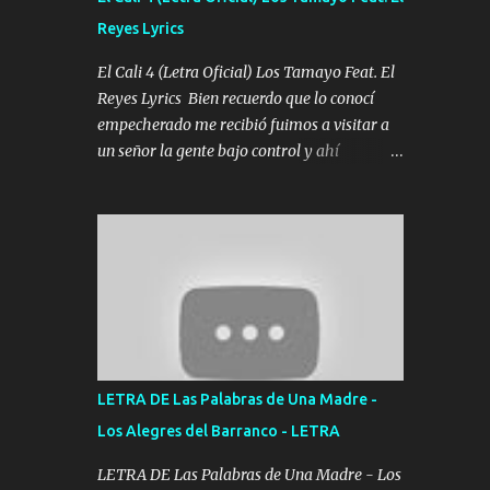
agarrar el vuelo y la mente y tranquilizando
Reyes Lyrics
Tomense un buen trago Y así es como
empezamos los versos que voy cantando
El Cali 4 (Letra Oficial) Los Tamayo Feat. El
(Music) A vido alta y bajas La carreta se
Reyes Lyrics Bien recuerdo que lo conocí
atora Pero nunca le aflojamos Ya me han
empecherado me recibió fuimos a visitar a
pasado cosas Y aunque ustedes no sepan
un señor la gente bajo control y ahí
Pero la vida es muy corta Hay que echarle
empezamos los versos pa anotar el corridón
chingazos Y seguir trabajando porque nada
Y en la escuelita con mi carnal y a Cuervito
es...
mandó a saludar la bergacera del Alamar
pensó no llegó al final y aquí se cumplen las
reglas no secuestr0 no r0bar De La C giró la
orden nos comanda el doble P bien firmes
con Alto PRIETO y la camisa es color Verde y
peleam0s la Bandera por todita a la ciudad
con los drones patrullando la Frontera De
LETRA DE Las Palabras de Una Madre -
Tijuana Bulevares Bellas Artes me ve en las
Los Alegres del Barranco - LETRA
blancas ya hace falta mi APA FLACO verde
se le extraña pa que sepan Aquí Pura GENTE
LETRA DE Las Palabras de Una Madre - Los