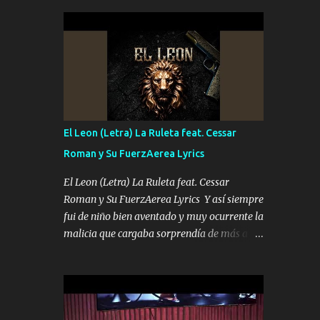
seguridad del jefe Pa que disfrute a Canelos
conciertos más que llenar Se mueven solo
Es el DOS de los HERMANOS un cerebro 🧠
por el interés P...
inteligente junto con su hermano el TRES
blindado el Estado tiene andan ESPERANDO
al UNO QUE PRONTO ESTARÁ PRESENTE
Que no falten las bucanas ni tampoco las
mujeres porque es platica de grandes por eso
hay que estar alegres doy las instrucciones
El Leon (Letra) La Ruleta feat. Cessar
para atender los deberes Música Si es que
Roman y Su FuerzAerea Lyrics
salta algún problema de confianza tengo
gente ahí está el Hombre Cuarenta y
El Leon (Letra) La Ruleta feat. Cessar
también Pariente 7 arreglan cualquier
Roman y Su FuerzAerea Lyrics Y así siempre
problema no más es cuestión que ordené
fui de niño bien aventado y muy ocurrente la
NOS HACE FALTA UN HERMANO DE CLAVE
malicia que cargaba sorprendía de más a la
ERA EL 24 SIEMPRE FUE UN HOMBRE
gente Este león ya está curtido en selva de
VALIENTE POR ALGO M'URIÓ PELEAND0
asfalto y ando en los veinte 20 claro son mis
SIEMPRE VIO POR LA FAMILIA PARA QUE
años Leon mi clave por si hay pendiente
SIGA EL LEGADO Es el DOS de los
Tranquilo me la navego ando en lo mío sin
HERMANOS un cerebro inteligente y com...
ni un pendiente si hay problemas lo