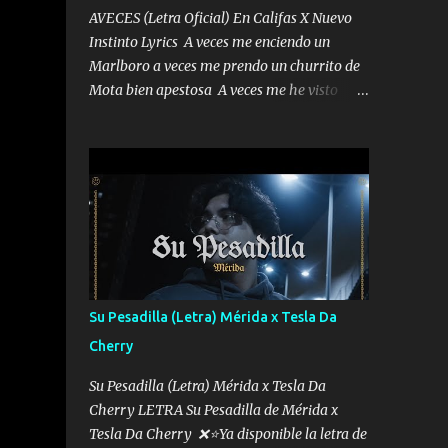
AVECES (Letra Oficial) En Califas X Nuevo
Instinto Lyrics A veces me enciendo un
Marlboro a veces me prendo un churrito de
Mota bien apestosa A veces me he visto
tumbado a veces me visto como un
Licenciado como si fuera un abogado El
chiste es que hago lo que quiero pues así soy
me mandó yo tengo el control a todos yo les
paro el dedo soy hocicon un malcriado un
malandrón Que Les importa no saben nada
falsas las risas las que me miran hay gente
corriente no quieren verte subir de level
trucha mis plebes Música A veces me pongo
Su Pesadilla (Letra) Mérida x Tesla Da
un sombrero a veces me ven la cachucha de
Cherry
lado con la mirada siempre en alto A veces
me fajó una super o a veces me fajó una
Su Pesadilla (Letra) Mérida x Tesla Da
Glock siempre armado todas las
Cherry LETRA Su Pesadilla de Mérida x
generaciones yo traigo El chiste es que hago
Tesla Da Cherry ❌⭐Ya disponible la letra de