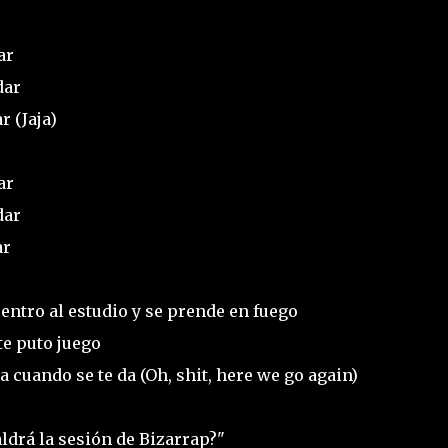
ar
dar
r (Jaja)
ar
dar
ar
 entro al estudio y se prende en fuego
e puto juego
 cuando se te da (Oh, shit, here we go again)
aldrá la sesión de Bizarrap?"