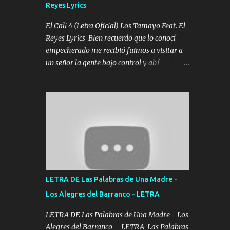
Reyes Lyrics
Tomense un buen trago Y así es como
empezamos los versos que voy cantando
El Cali 4 (Letra Oficial) Los Tamayo Feat. El
(Music) A vido alta y bajas La carreta se
Reyes Lyrics Bien recuerdo que lo conocí
atora Pero nunca le aflojamos Ya me han
empecherado me recibió fuimos a visitar a
pasado cosas Y aunque ustedes no sepan
un señor la gente bajo control y ahí
Pero la vida es muy corta Hay que echarle
empezamos los versos pa anotar el corridón
chingazos Y seguir trabajando porque nada
Y en la escuelita con mi carnal y a Cuervito
es...
mandó a saludar la bergacera del Alamar
pensó no llegó al final y aquí se cumplen las
reglas no secuestr0 no r0bar De La C giró la
orden nos comanda el doble P bien firmes
con Alto PRIETO y la camisa es color Verde y
peleam0s la Bandera por todita a la ciudad
con los drones patrullando la Frontera De
LETRA DE Las Palabras de Una Madre -
Tijuana Bulevares Bellas Artes me ve en las
Los Alegres del Barranco - LETRA
blancas ya hace falta mi APA FLACO verde
se le extraña pa que sepan Aquí Pura GENTE
LETRA DE Las Palabras de Una Madre - Los
DE LA RANA 🐸 POR CLAVE ES EL CALI 4
Alegres del Barranco - LETRA Las Palabras