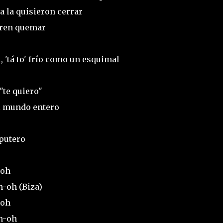
a la quisieron cerrar
ieren quemar
, 'tá to' frío como un esquimal
"te quiero"
el mundo entero
 putero
woh
-oh (Biza)
woh
h-oh