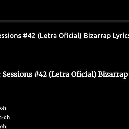
Ir al contenido principal
sions #42 (Letra Oficial) Bizarrap Lyric
essions #42 (Letra Oficial) Bizarrap
woh
h-oh
woh