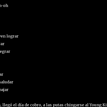
h-oh
ven lograr
rar
legrar
ar
saludar
bajar
llegó el día de cobro, a las putas chingarse al Young K