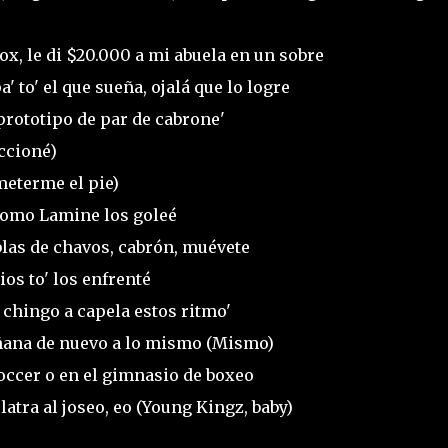
ox, le di $20.000 a mi abuela en un sobre
 to' el que sueña, ojalá que lo logre
 prototipo de par de cabrone'
-ccioné)
meterme el pie)
como Lamine los goleé
ablas de chavos, cabrón, muévete
os to' los enfrenté
 chingo a capela estos ritmo'
ñana de nuevo a lo mismo (Mismo)
occer o en el gimnasio de boxeo
latra al joseo, eo (Young Kingz, baby)