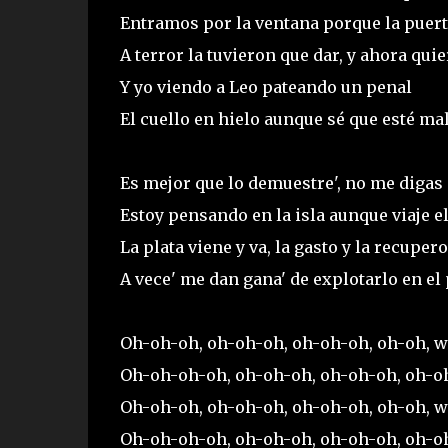
Entramos por la ventana porque la puert
A terror la tuvieron que dar, y ahora qu
Y yo viendo a Leo pateando un penal
El cuello en hielo aunque sé que esté mal
Es mejor que lo demuestre', no me digas 
Estoy pensando en la isla aunque viaje 
La plata viene y va, la gasto y la recupero
A vece' me dan gana' de explotarlo en el
Oh-oh-oh, oh-oh-oh, oh-oh-oh, oh-oh, 
Oh-oh-oh-oh, oh-oh-oh, oh-oh-oh, oh-oh
Oh-oh-oh, oh-oh-oh, oh-oh-oh, oh-oh, 
Oh-oh-oh-oh, oh-oh-oh, oh-oh-oh, oh-o