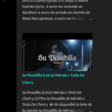
AVECES (Letra Oficial) En Califas X Nuevo
Instinto Lyrics A veces me enciendo un
Marlboro a veces me prendo un churrito de
Mota bien apestosa A veces me he visto
tumbado a veces me visto como un
Licenciado como si fuera un abogado El
chiste es que hago lo que quiero pues así soy
me mandó yo tengo el control a todos yo les
paro el dedo soy hocicon un malcriado un
malandrón Que Les importa no saben nada
falsas las risas las que me miran hay gente
corriente no quieren verte subir de level
trucha mis plebes Música A veces me pongo
Su Pesadilla (Letra) Mérida x Tesla Da
un sombrero a veces me ven la cachucha de
Cherry
lado con la mirada siempre en alto A veces
me fajó una super o a veces me fajó una
Su Pesadilla (Letra) Mérida x Tesla Da
Glock siempre armado todas las
Cherry LETRA Su Pesadilla de Mérida x
generaciones yo traigo El chiste es que hago
Tesla Da Cherry ❌⭐Ya disponible la letra de
lo que quiero pues así soy me mandó yo
la canción Su Pesadilla de Mérida x Tesla Da