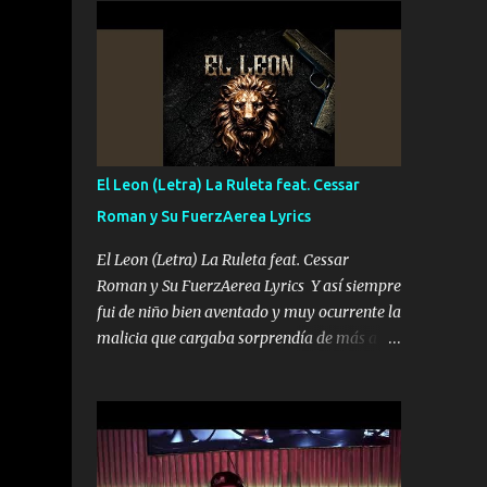
conciertos más que llenar Se mueven solo
Es el DOS de los HERMANOS un cerebro 🧠
por el interés P...
inteligente junto con su hermano el TRES
blindado el Estado tiene andan ESPERANDO
al UNO QUE PRONTO ESTARÁ PRESENTE
Que no falten las bucanas ni tampoco las
mujeres porque es platica de grandes por eso
hay que estar alegres doy las instrucciones
El Leon (Letra) La Ruleta feat. Cessar
para atender los deberes Música Si es que
Roman y Su FuerzAerea Lyrics
salta algún problema de confianza tengo
gente ahí está el Hombre Cuarenta y
El Leon (Letra) La Ruleta feat. Cessar
también Pariente 7 arreglan cualquier
Roman y Su FuerzAerea Lyrics Y así siempre
problema no más es cuestión que ordené
fui de niño bien aventado y muy ocurrente la
NOS HACE FALTA UN HERMANO DE CLAVE
malicia que cargaba sorprendía de más a la
ERA EL 24 SIEMPRE FUE UN HOMBRE
gente Este león ya está curtido en selva de
VALIENTE POR ALGO M'URIÓ PELEAND0
asfalto y ando en los veinte 20 claro son mis
SIEMPRE VIO POR LA FAMILIA PARA QUE
años Leon mi clave por si hay pendiente
SIGA EL LEGADO Es el DOS de los
Tranquilo me la navego ando en lo mío sin
HERMANOS un cerebro inteligente y com...
ni un pendiente si hay problemas lo