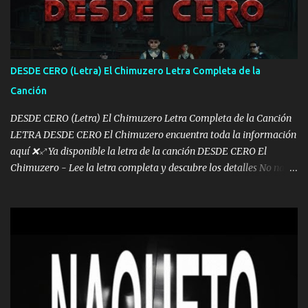
los lados aquel que no corre vuela no se me duerm voy chicoteado
Ya pasé varias hazañas ya tienen rato que me agarran el colmillo
de este León los estatales no sé esperaron Al tiro esta la PrimiZa
también la nueve que cargo al lado doy la mano al que su amigo y
DESDE CERO (Letra) El Chimuzero Letra Completa de la
al traicionero damos pa abajo Y No me paran aquí hay pa más
Canción
pues hay charola les voy a dar hasta topar pues no hay de otra...
DESDE CERO (Letra) El Chimuzero Letra Completa de la Canción
LETRA DESDE CERO El Chimuzero encuentra toda la información
aquí ❌♐ Ya disponible la letra de la canción DESDE CERO El
Chimuzero - Lee la letra completa y descubre los detalles No nací
en cuna de oro , Pero Andamos Firmes Buscando el Billete. Cómo
Vengo desde Cero Se que Solo Plata. No es lo Suficiente, Soy De
muy Pocos amigos los que están conmigo las Gracias por todo , Mi
Mesa será Compartida con los que Estuvieron Cuando estuve Solo.
❌ www.elnorteduro.com ❌ Yo No limito los Sueños , si no existe
Uno pues Hallamos Modos , Si me caigo me Levanto, Aprendo Del
Error Y me sacudo El Lodo ❌ www.elnorteduro.com ❌ El Dinero
No me falta Pero Tampoco me Estorba , Por Eso Manejo Todo