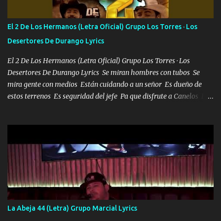
POR CLAVE ES EL CALI 4 EN LA CIUDAD TIJUANA Música Al
tirante andamos mi carnal atento a cualquier necesidad no porque
El 2 De Los Hermanos (Letra Oficial) Grupo Los Torres · Los
se ve limpio el camino nos confiamos al andar y nunca con la
Desertores De Durango Lyrics
misma piedra me vuelvo a tropezar Cuando ando de enamorado
en corto me tiró a per...
El 2 De Los Hermanos (Letra Oficial) Grupo Los Torres · Los
Desertores De Durango Lyrics Se miran hombres con tubos Se
mira gente con medios Están cuidando a un señor Es dueño de
estos terrenos Es seguridad del jefe Pa que disfrute a Canelos Es
el DOS de los HERMANOS un cerebro 🧠 inteligente junto con su
hermano el TRES blindado el Estado tiene andan ESPERANDO al
UNO QUE PRONTO ESTARÁ PRESENTE Que no falten las bucanas
ni tampoco las mujeres porque es platica de grandes por eso hay
que estar alegres doy las instrucciones para atender los deberes
Música Si es que salta algún problema de confianza tengo gente
ahí está el Hombre Cuarenta y también Pariente 7 arreglan
cualquier problema no más es cuestión que ordené NOS HACE
FALTA UN HERMANO DE CLAVE ERA EL 24 SIEMPRE FUE UN
La Abeja 44 (Letra) Grupo Marcial Lyrics
HOMBRE VALIENTE POR ALGO M'URIÓ PELEAND0 SIEMPRE