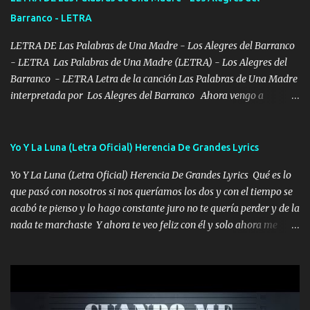
se ve limpio el camino nos confiamos al andar y nunca con la
Barranco - LETRA
misma piedra me vuelvo a tropezar Cuando ando de enamorado
en corto me tiró a per...
LETRA DE Las Palabras de Una Madre - Los Alegres del Barranco
- LETRA Las Palabras de Una Madre (LETRA) - Los Alegres del
Barranco - LETRA Letra de la canción Las Palabras de Una Madre
interpretada por Los Alegres del Barranco Ahora vengo a
visitarte, a tu txumba a saludarte, se que del cielo me vez y desde
halla has de cuidarme, son palabras de una madre, que lleva en el
viento a su hijo y aunque ahora ya este con Dios el destino así lo
Yo Y La Luna (Letra Oficial) Herencia De Grandes Lyrics
quiso, él tiempo sigue pasando y nunca te olvidaremos, aquí
Yo Y La Luna (Letra Oficial) Herencia De Grandes Lyrics Qué es lo
seguiré esperando hasta volvernos a vernos El recuerdo que yo
que pasó con nosotros si nos queríamos los dos y con el tiempo se
tengo de mi mente no se va, en mi corazón me llevo lo mismo que
acabó te pienso y lo hago constante juro no te quería perder y de la
tu papá, a veces me pongo triste porque no puedo mirarte, mas se
nada te marchaste Y ahora te veo feliz con él y solo ahora me
que tu me escuchas porque tu eres mi gran ángel, El desespero me
quedé yo y la luna cantamos y por ti nos embriagamos' Quién
llega para reunirme contigo, tu iluminas mi sendero por siempre
sabe que será de mí si contigo fue muy feliz a lo mejor no lloro
serás mi niño, del amor que yo te tengo es co...
pero muy en el fondo te adoro' Música Me muero por ir a buscarte
pero eso ya no va a pasar me perderé en la soledad Porque me
mirabas bonito si yo no fui el final feliz el final fue triste pa mí Y