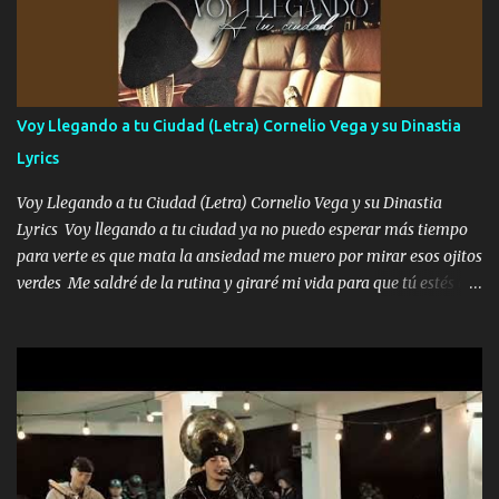
preguntas y digas que sí hacernos novios y verte feliz y muy
contenta como yo por ti Música Pregúntame qué es lo que me
enamora pa describirte unas cuantas horas también pregunta que
quiero contigo que seas dichosa al estar conmigo Y ya borracho
contéstame la llamada pa dedicarte unas bonitas palabras así
Voy Llegando a tu Ciudad (Letra) Cornelio Vega y su Dinastia
borracho me animo a decirte todo y puedo describirlo mucho que
Lyrics
me encantes Decirte que me siento muy feliz y emocionado por
tenerte aquí espero que quiera...
Voy Llegando a tu Ciudad (Letra) Cornelio Vega y su Dinastia
Lyrics Voy llegando a tu ciudad ya no puedo esperar más tiempo
para verte es que mata la ansiedad me muero por mirar esos ojitos
verdes Me saldré de la rutina y giraré mi vida para que tú estés en
ella como debe ser Yo sé que eres conocida que varios te tiran pero
no merecen y dile ya a tus amigas que no te presenten con más
pequeñeces Aquí estoy no dejaré que se te acerquen nadie porque
solo yo tendre el candado 🔒 del amor ❤️ Música Mil y un besos
para dar ya estando en tu ciudad no habrá quien lo detenga si las
copas van de más vayamos a un lugar y cerremos las puertas
Entre alcohol y besos se va incrementado el Fuego en esa
habitación ya no mires más el reloj Única por donde vas me curas