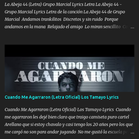
VIO POR LA FAMILIA PARA QUE SIGA EL LEGADO Es el DOS de
La Abeja 44 (Letra) Grupo Marcial Lyrics Letra La Abeja 44 -
los HERMANOS un cerebro inteligente y com...
Grupo Marcial Lyrics Letra de la canción La Abeja 44 de Grupo
Marcial Andamos trankilitos Discretos y sin ruido Porque
andamos en la mana Relajado el amigo Lo miran sencillito Con
una Glock bien fajada Lo miran relajado La vida disfrutando Y la
gente siempre criticando Nos miran algo bueno Ya sera ropa,
diamante lo que me cuelgan en el cuello (Chorus) Y cuando
coronamos Se jala los marciales Y sus guitarras ya van sonando
Un gallardo me prendo Para agarrar el vuelo y la mente y
tranquilizando Tomense un buen trago Y así es como empezamos
los versos que voy cantando (Music) A vido alta y bajas La carreta
se atora Pero nunca le aflojamos Ya me han pasado cosas Y
aunque ustedes no sepan Pero la vida es muy corta Hay que
Cuando Me Agarraron (Letra Oficial) Los Tamayo Lyrics
echarle chingazos Y seguir trabajando porque nada es...
Cuando Me Agarraron (Letra Oficial) Los Tamayo Lyrics Cuando
me agarraron les dejé bien claro que traigo camiseta puro cartel
Arellano que si estoy chavalo y casi tengo los 20 años pero los que
me cargó no son para andar jugando No me gustó la escuela pero