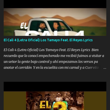
viento a su hijo y aunque ahora ya este con Dios el destino así lo
quiso, él tiempo sigue pasando y nunca te olvidaremos, aquí
seguiré esperando hasta volvernos a vernos El recuerdo que yo
tengo de mi mente no se va, en mi corazón me llevo lo mismo que
tu papá, a veces me pongo triste porque no puedo mirarte, mas se
que tu me escuchas porque tu eres mi gran ángel, El desespero me
llega para reunirme contigo, tu iluminas mi sendero por siempre
El Cali 4 (Letra Oficial) Los Tamayo Feat. El Reyes Lyrics
serás mi niño, del amor que yo te tengo es co...
El Cali 4 (Letra Oficial) Los Tamayo Feat. El Reyes Lyrics Bien
recuerdo que lo conocí empecherado me recibió fuimos a visitar a
un señor la gente bajo control y ahí empezamos los versos pa
anotar el corridón Y en la escuelita con mi carnal y a Cuervito
mandó a saludar la bergacera del Alamar pensó no llegó al final y
aquí se cumplen las reglas no secuestr0 no r0bar De La C giró la
orden nos comanda el doble P bien firmes con Alto PRIETO y la
camisa es color Verde y peleam0s la Bandera por todita a la ciudad
con los drones patrullando la Frontera De Tijuana Bulevares
Bellas Artes me ve en las blancas ya hace falta mi APA FLACO
verde se le extraña pa que sepan Aquí Pura GENTE DE LA RANA 🐸