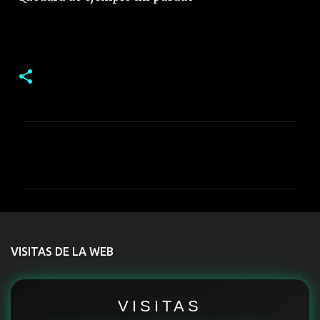
C
o
m
e
n
t
VISITAS DE LA WEB
a
r
i
VISITAS