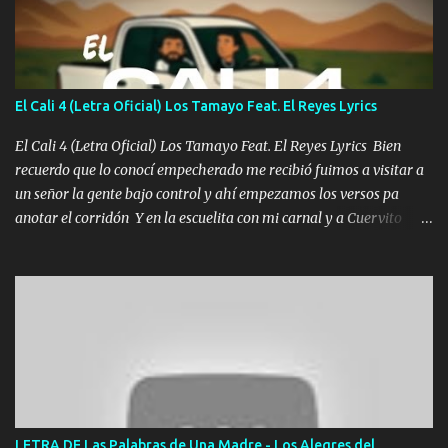
tranquilizando Tomense un buen trago Y así es como empezamos
los versos que voy cantando (Music) A vido alta y bajas La carreta
se atora Pero nunca le aflojamos Ya me han pasado cosas Y
aunque ustedes no sepan Pero la vida es muy corta Hay que
El Cali 4 (Letra Oficial) Los Tamayo Feat. El Reyes Lyrics
echarle chingazos Y seguir trabajando porque nada es...
El Cali 4 (Letra Oficial) Los Tamayo Feat. El Reyes Lyrics Bien
recuerdo que lo conocí empecherado me recibió fuimos a visitar a
un señor la gente bajo control y ahí empezamos los versos pa
anotar el corridón Y en la escuelita con mi carnal y a Cuervito
mandó a saludar la bergacera del Alamar pensó no llegó al final y
aquí se cumplen las reglas no secuestr0 no r0bar De La C giró la
orden nos comanda el doble P bien firmes con Alto PRIETO y la
camisa es color Verde y peleam0s la Bandera por todita a la ciudad
con los drones patrullando la Frontera De Tijuana Bulevares
Bellas Artes me ve en las blancas ya hace falta mi APA FLACO
verde se le extraña pa que sepan Aquí Pura GENTE DE LA RANA 🐸
POR CLAVE ES EL CALI 4 EN LA CIUDAD TIJUANA Música Al
tirante andamos mi carnal atento a cualquier necesidad no porque
LETRA DE Las Palabras de Una Madre - Los Alegres del