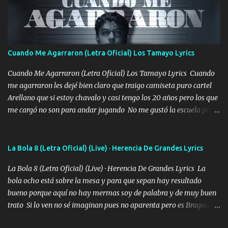
duele no tenerte aquí sabiendo que moría por ti yo y la luna
cantamos y por ti nos embriagamos Quién sabe qué será de mí si
contigo fui muy feliz a lo mejor no lloró pero muy en el fondo te
adoro
Cuando Me Agarraron (Letra Oficial) Los Tamayo Lyrics
Cuando Me Agarraron (Letra Oficial) Los Tamayo Lyrics Cuando
me agarraron les dejé bien claro que traigo camiseta puro cartel
Arellano que si estoy chavalo y casi tengo los 20 años pero los que
me cargó no son para andar jugando No me gustó la escuela pero
las libretas para el otro lado las fuimos mandando Ya nos
difamaron y nos han tachado sigue la vieja guardia y sigue bien
firme el legado que si como me llamó varios ya se han preguntado
La Bola 8 (Letra Oficial) (Live) · Herencia De Grandes Lyrics
Yo Soy El De Las Pacas Sobrino Del Brazo Armad0 Con mi Glock
La Bola 8 (Letra Oficial) (Live) · Herencia De Grandes Lyrics La
fajado y mi R terciado me van a ver allá por TJ para un licenciado
bola ocho está sobre la mesa y para que sepan hay resultado
mando un abrazo andamos al cien Choritas también Música
bueno porque aquí no hay mermas soy de palabra y de muy buen
Ando en la colonia bien acelerado traigo un M2 que nunca me ha
trato Si lo ven no sé imaginan pues no aparenta pero es Bragado a
fallado para mi compadre mandó un fuerte abrazo también al
cualquiera lo saluda que dice mi toro como ha estado No soy de
Especial sabe que lo apreciamos En los mejores antros me verán