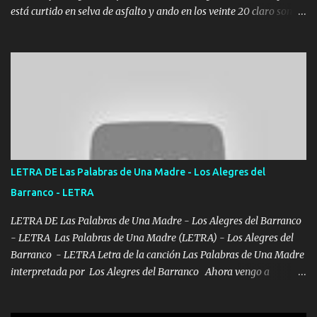
está curtido en selva de asfalto y ando en los veinte 20 claro son
mis años Leon mi clave por si hay pendiente Tranquilo me la
navego ando en lo mío sin ni un pendiente si hay problemas lo
arreglamos padrino yo brincó en caliente Y No me paran aquí hay
pa más pues hay charola les voy a dar hasta topar pues no hay de
otra Música Surcando bien mi camino voy por mi línea no veo a
los lados aquel que no corre vuela no se me duerm voy chicoteado
Ya pasé varias hazañas ya tienen rato que me agarran el colmillo
de este León los estatales no sé esperaron Al tiro esta la PrimiZa
también la nueve que cargo al lado doy la mano al que su amigo y
LETRA DE Las Palabras de Una Madre - Los Alegres del
al traicionero damos pa abajo Y No me paran aquí hay pa más
Barranco - LETRA
pues hay charola les voy a dar hasta topar pues no hay de otra...
LETRA DE Las Palabras de Una Madre - Los Alegres del Barranco
- LETRA Las Palabras de Una Madre (LETRA) - Los Alegres del
Barranco - LETRA Letra de la canción Las Palabras de Una Madre
interpretada por Los Alegres del Barranco Ahora vengo a
visitarte, a tu txumba a saludarte, se que del cielo me vez y desde
halla has de cuidarme, son palabras de una madre, que lleva en el