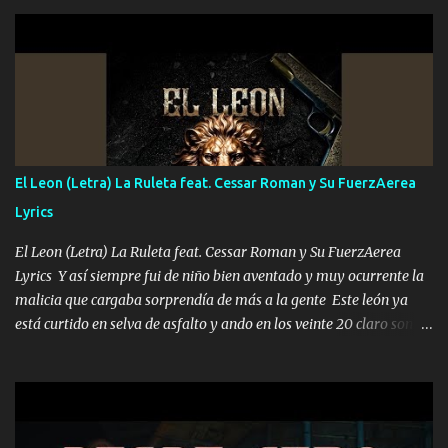
hermano el TRES blindado el Estado tiene andan ESPERANDO al
UNO QUE PRONTO ESTARÁ PRESENTE Que no falten las bucanas
ni tampoco las mujeres porque es platica de grandes por eso hay
que estar alegres doy las instrucciones para atender los deberes
Música Si es que salta algún problema de confianza tengo gente
ahí está el Hombre Cuarenta y también Pariente 7 arreglan
cualquier problema no más es cuestión que ordené NOS HACE
FALTA UN HERMANO DE CLAVE ERA EL 24 SIEMPRE FUE UN
El Leon (Letra) La Ruleta feat. Cessar Roman y Su FuerzAerea
HOMBRE VALIENTE POR ALGO M'URIÓ PELEAND0 SIEMPRE
Lyrics
VIO POR LA FAMILIA PARA QUE SIGA EL LEGADO Es el DOS de
los HERMANOS un cerebro inteligente y com...
El Leon (Letra) La Ruleta feat. Cessar Roman y Su FuerzAerea
Lyrics Y así siempre fui de niño bien aventado y muy ocurrente la
malicia que cargaba sorprendía de más a la gente Este león ya
está curtido en selva de asfalto y ando en los veinte 20 claro son
mis años Leon mi clave por si hay pendiente Tranquilo me la
navego ando en lo mío sin ni un pendiente si hay problemas lo
arreglamos padrino yo brincó en caliente Y No me paran aquí hay
pa más pues hay charola les voy a dar hasta topar pues no hay de
otra Música Surcando bien mi camino voy por mi línea no veo a