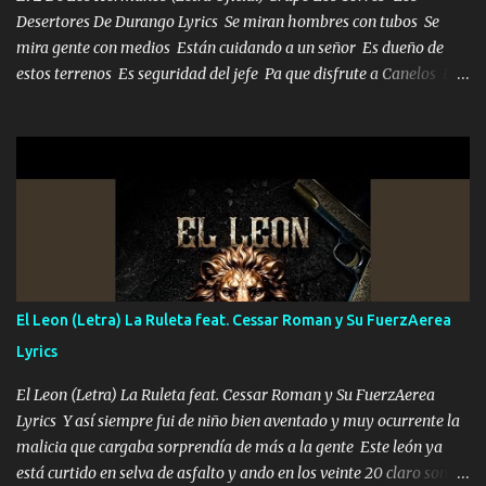
Desertores De Durango Lyrics Se miran hombres con tubos Se
mira gente con medios Están cuidando a un señor Es dueño de
estos terrenos Es seguridad del jefe Pa que disfrute a Canelos Es
el DOS de los HERMANOS un cerebro 🧠 inteligente junto con su
hermano el TRES blindado el Estado tiene andan ESPERANDO al
UNO QUE PRONTO ESTARÁ PRESENTE Que no falten las bucanas
ni tampoco las mujeres porque es platica de grandes por eso hay
que estar alegres doy las instrucciones para atender los deberes
Música Si es que salta algún problema de confianza tengo gente
ahí está el Hombre Cuarenta y también Pariente 7 arreglan
cualquier problema no más es cuestión que ordené NOS HACE
FALTA UN HERMANO DE CLAVE ERA EL 24 SIEMPRE FUE UN
El Leon (Letra) La Ruleta feat. Cessar Roman y Su FuerzAerea
HOMBRE VALIENTE POR ALGO M'URIÓ PELEAND0 SIEMPRE
Lyrics
VIO POR LA FAMILIA PARA QUE SIGA EL LEGADO Es el DOS de
los HERMANOS un cerebro inteligente y com...
El Leon (Letra) La Ruleta feat. Cessar Roman y Su FuerzAerea
Lyrics Y así siempre fui de niño bien aventado y muy ocurrente la
malicia que cargaba sorprendía de más a la gente Este león ya
está curtido en selva de asfalto y ando en los veinte 20 claro son