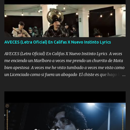
AVECES (Letra Oficial) En Califas X Nuevo Instinto Lyrics
AVECES (Letra Oficial) En Califas X Nuevo Instinto Lyrics A veces
me enciendo un Marlboro a veces me prendo un churrito de Mota
bien apestosa A veces me he visto tumbado a veces me visto como
un Licenciado como si fuera un abogado El chiste es que hago lo
que quiero pues así soy me mandó yo tengo el control a todos yo
les paro el dedo soy hocicon un malcriado un malandrón Que Les
importa no saben nada falsas las risas las que me miran hay gente
corriente no quieren verte subir de level trucha mis plebes Música
A veces me pongo un sombrero a veces me ven la cachucha de lado
con la mirada siempre en alto A veces me fajó una super o a veces
me fajó una Glock siempre armado todas las generaciones yo