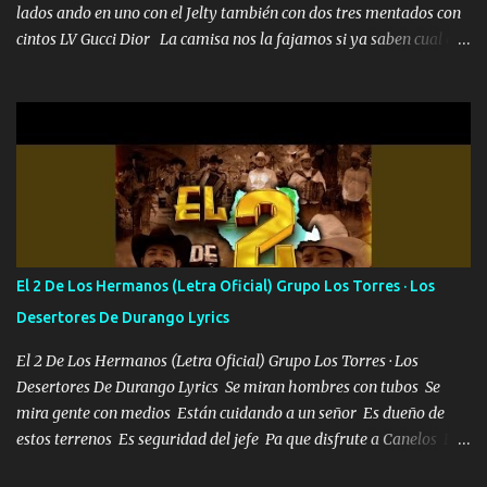
lados ando en uno con el Jelty también con dos tres mentados con
cintos LV Gucci Dior La camisa nos la fajamos si ya saben cual es
tanto suena que ya le ardió a tres la trone con el cable en inglés la
camisa no me quito arriba la F.E.S Los caballos de TRX marcan
702 mo cuenta de banco no cuadra con que yo use bots rompiendo
estándares 110 mil records de pistas no me falta mucho para
verme en las revistas Ya pasé Italia Japón Madrid Milán y también
Francia ropa de 100.000 bolas Louis vuitton es mi fragancia
repleta de presidentes la bolsa estoy en mi pic si no se han dado
cuenta chequeen gráficas del kitch
El 2 De Los Hermanos (Letra Oficial) Grupo Los Torres · Los
Desertores De Durango Lyrics
El 2 De Los Hermanos (Letra Oficial) Grupo Los Torres · Los
Desertores De Durango Lyrics Se miran hombres con tubos Se
mira gente con medios Están cuidando a un señor Es dueño de
estos terrenos Es seguridad del jefe Pa que disfrute a Canelos Es
el DOS de los HERMANOS un cerebro 🧠 inteligente junto con su