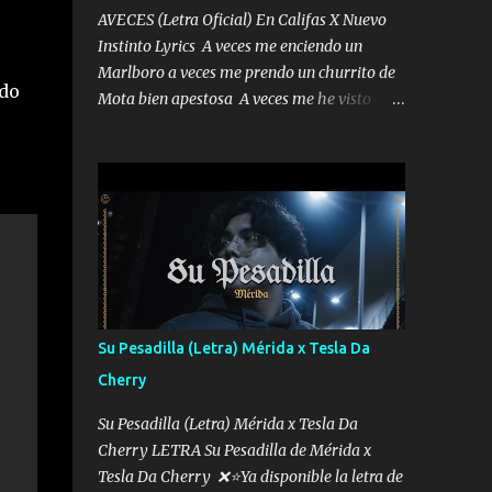
AVECES (Letra Oficial) En Califas X Nuevo
Instinto Lyrics A veces me enciendo un
Marlboro a veces me prendo un churrito de
ndo
Mota bien apestosa A veces me he visto
tumbado a veces me visto como un
Licenciado como si fuera un abogado El
chiste es que hago lo que quiero pues así soy
me mandó yo tengo el control a todos yo les
paro el dedo soy hocicon un malcriado un
malandrón Que Les importa no saben nada
falsas las risas las que me miran hay gente
corriente no quieren verte subir de level
trucha mis plebes Música A veces me pongo
Su Pesadilla (Letra) Mérida x Tesla Da
un sombrero a veces me ven la cachucha de
Cherry
lado con la mirada siempre en alto A veces
me fajó una super o a veces me fajó una
Su Pesadilla (Letra) Mérida x Tesla Da
Glock siempre armado todas las
Cherry LETRA Su Pesadilla de Mérida x
generaciones yo traigo El chiste es que hago
Tesla Da Cherry ❌⭐Ya disponible la letra de