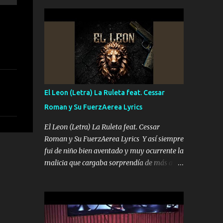
seguridad del jefe Pa que disfrute a Canelos
conciertos más que llenar Se mueven solo
Es el DOS de los HERMANOS un cerebro 🧠
por el interés P...
inteligente junto con su hermano el TRES
blindado el Estado tiene andan ESPERANDO
al UNO QUE PRONTO ESTARÁ PRESENTE
Que no falten las bucanas ni tampoco las
mujeres porque es platica de grandes por eso
hay que estar alegres doy las instrucciones
El Leon (Letra) La Ruleta feat. Cessar
para atender los deberes Música Si es que
Roman y Su FuerzAerea Lyrics
salta algún problema de confianza tengo
gente ahí está el Hombre Cuarenta y
El Leon (Letra) La Ruleta feat. Cessar
también Pariente 7 arreglan cualquier
Roman y Su FuerzAerea Lyrics Y así siempre
problema no más es cuestión que ordené
fui de niño bien aventado y muy ocurrente la
NOS HACE FALTA UN HERMANO DE CLAVE
malicia que cargaba sorprendía de más a la
ERA EL 24 SIEMPRE FUE UN HOMBRE
gente Este león ya está curtido en selva de
VALIENTE POR ALGO M'URIÓ PELEAND0
asfalto y ando en los veinte 20 claro son mis
SIEMPRE VIO POR LA FAMILIA PARA QUE
años Leon mi clave por si hay pendiente
SIGA EL LEGADO Es el DOS de los
Tranquilo me la navego ando en lo mío sin
HERMANOS un cerebro inteligente y com...
ni un pendiente si hay problemas lo