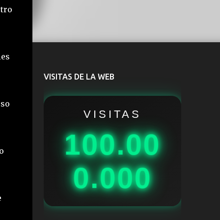
stro
les
VISITAS DE LA WEB
eso
VISITAS
100.00
o
0.000
e