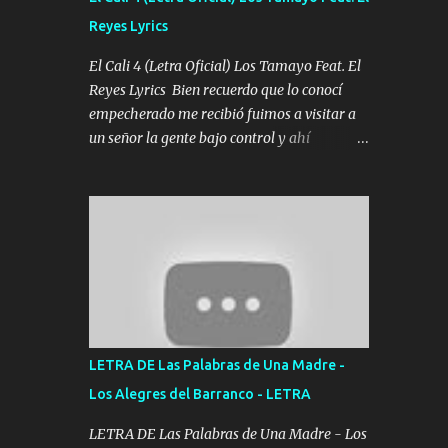
agarrar el vuelo y la mente y tranquilizando
Reyes Lyrics
Tomense un buen trago Y así es como
empezamos los versos que voy cantando
El Cali 4 (Letra Oficial) Los Tamayo Feat. El
(Music) A vido alta y bajas La carreta se
Reyes Lyrics Bien recuerdo que lo conocí
atora Pero nunca le aflojamos Ya me han
empecherado me recibió fuimos a visitar a
pasado cosas Y aunque ustedes no sepan
un señor la gente bajo control y ahí
Pero la vida es muy corta Hay que echarle
empezamos los versos pa anotar el corridón
chingazos Y seguir trabajando porque nada
Y en la escuelita con mi carnal y a Cuervito
es...
mandó a saludar la bergacera del Alamar
pensó no llegó al final y aquí se cumplen las
reglas no secuestr0 no r0bar De La C giró la
orden nos comanda el doble P bien firmes
con Alto PRIETO y la camisa es color Verde y
peleam0s la Bandera por todita a la ciudad
con los drones patrullando la Frontera De
LETRA DE Las Palabras de Una Madre -
Tijuana Bulevares Bellas Artes me ve en las
Los Alegres del Barranco - LETRA
blancas ya hace falta mi APA FLACO verde
se le extraña pa que sepan Aquí Pura GENTE
LETRA DE Las Palabras de Una Madre - Los