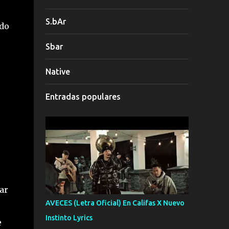
S.bAr
ndo
Sbar
Native
Entradas populares
ó
gar
AVECES (Letra Oficial) En Califas X Nuevo
Instinto Lyrics
e