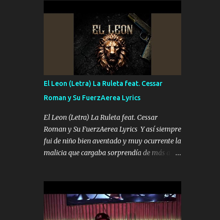
conciertos más que llenar Se mueven solo
Es el DOS de los HERMANOS un cerebro 🧠
por el interés P...
inteligente junto con su hermano el TRES
blindado el Estado tiene andan ESPERANDO
al UNO QUE PRONTO ESTARÁ PRESENTE
Que no falten las bucanas ni tampoco las
mujeres porque es platica de grandes por eso
hay que estar alegres doy las instrucciones
El Leon (Letra) La Ruleta feat. Cessar
para atender los deberes Música Si es que
Roman y Su FuerzAerea Lyrics
salta algún problema de confianza tengo
gente ahí está el Hombre Cuarenta y
El Leon (Letra) La Ruleta feat. Cessar
también Pariente 7 arreglan cualquier
Roman y Su FuerzAerea Lyrics Y así siempre
problema no más es cuestión que ordené
fui de niño bien aventado y muy ocurrente la
NOS HACE FALTA UN HERMANO DE CLAVE
malicia que cargaba sorprendía de más a la
ERA EL 24 SIEMPRE FUE UN HOMBRE
gente Este león ya está curtido en selva de
VALIENTE POR ALGO M'URIÓ PELEAND0
asfalto y ando en los veinte 20 claro son mis
SIEMPRE VIO POR LA FAMILIA PARA QUE
años Leon mi clave por si hay pendiente
SIGA EL LEGADO Es el DOS de los
Tranquilo me la navego ando en lo mío sin
HERMANOS un cerebro inteligente y com...
ni un pendiente si hay problemas lo