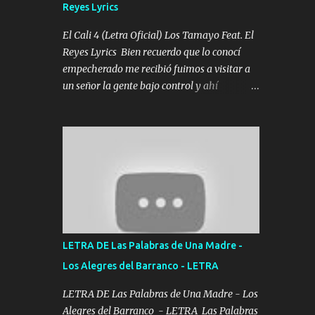
Reyes Lyrics
Tomense un buen trago Y así es como
empezamos los versos que voy cantando
El Cali 4 (Letra Oficial) Los Tamayo Feat. El
(Music) A vido alta y bajas La carreta se
Reyes Lyrics Bien recuerdo que lo conocí
atora Pero nunca le aflojamos Ya me han
empecherado me recibió fuimos a visitar a
pasado cosas Y aunque ustedes no sepan
un señor la gente bajo control y ahí
Pero la vida es muy corta Hay que echarle
empezamos los versos pa anotar el corridón
chingazos Y seguir trabajando porque nada
Y en la escuelita con mi carnal y a Cuervito
es...
mandó a saludar la bergacera del Alamar
pensó no llegó al final y aquí se cumplen las
reglas no secuestr0 no r0bar De La C giró la
orden nos comanda el doble P bien firmes
con Alto PRIETO y la camisa es color Verde y
peleam0s la Bandera por todita a la ciudad
con los drones patrullando la Frontera De
LETRA DE Las Palabras de Una Madre -
Tijuana Bulevares Bellas Artes me ve en las
Los Alegres del Barranco - LETRA
blancas ya hace falta mi APA FLACO verde
se le extraña pa que sepan Aquí Pura GENTE
LETRA DE Las Palabras de Una Madre - Los
DE LA RANA 🐸 POR CLAVE ES EL CALI 4
Alegres del Barranco - LETRA Las Palabras