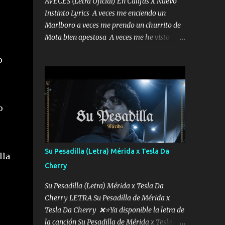
AVECES (Letra Oficial) En Califas X Nuevo
Instinto Lyrics A veces me enciendo un
Marlboro a veces me prendo un churrito de
Mota bien apestosa A veces me he visto
tumbado a veces me visto como un
o
Licenciado como si fuera un abogado El
chiste es que hago lo que quiero pues así soy
me mandó yo tengo el control a todos yo les
paro el dedo soy hocicon un malcriado un
o
malandrón Que Les importa no saben nada
falsas las risas las que me miran hay gente
corriente no quieren verte subir de level
trucha mis plebes Música A veces me pongo
Su Pesadilla (Letra) Mérida x Tesla Da
lla
un sombrero a veces me ven la cachucha de
Cherry
lado con la mirada siempre en alto A veces
me fajó una super o a veces me fajó una
Su Pesadilla (Letra) Mérida x Tesla Da
Glock siempre armado todas las
Cherry LETRA Su Pesadilla de Mérida x
generaciones yo traigo El chiste es que hago
Tesla Da Cherry ❌⭐Ya disponible la letra de
lo que quiero pues así soy me mandó yo
la canción Su Pesadilla de Mérida x Tesla Da