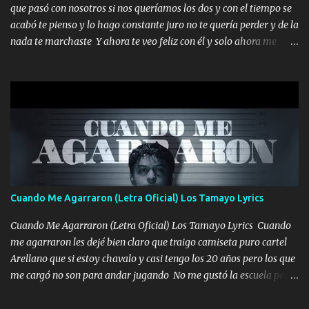
que pasó con nosotros si nos queríamos los dos y con el tiempo se
tengo de mi mente no se va, en mi corazón me llevo lo mismo que
acabó te pienso y lo hago constante juro no te quería perder y de la
tu papá, a veces me pongo triste porque no puedo mirarte, mas se
nada te marchaste Y ahora te veo feliz con él y solo ahora me
que tu me escuchas porque tu eres mi gran ángel, El desespero me
quedé yo y la luna cantamos y por ti nos embriagamos' Quién
llega para reunirme contigo, tu iluminas mi sendero por siempre
sabe que será de mí si contigo fue muy feliz a lo mejor no lloro
serás mi niño, del amor que yo te tengo es co...
pero muy en el fondo te adoro' Música Me muero por ir a buscarte
pero eso ya no va a pasar me perderé en la soledad Porque me
mirabas bonito si yo no fui el final feliz el final fue triste pa mí Y
duele no tenerte aquí sabiendo que moría por ti yo y la luna
cantamos y por ti nos embriagamos Quién sabe qué será de mí si
contigo fui muy feliz a lo mejor no lloró pero muy en el fondo te
adoro
Cuando Me Agarraron (Letra Oficial) Los Tamayo Lyrics
Cuando Me Agarraron (Letra Oficial) Los Tamayo Lyrics Cuando
me agarraron les dejé bien claro que traigo camiseta puro cartel
Arellano que si estoy chavalo y casi tengo los 20 años pero los que
me cargó no son para andar jugando No me gustó la escuela pero
las libretas para el otro lado las fuimos mandando Ya nos
difamaron y nos han tachado sigue la vieja guardia y sigue bien