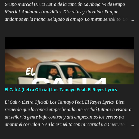
Grupo Marcial Lyrics Letra de la canción La Abeja 44 de Grupo
Marcial Andamos trankilitos Discretos y sin ruido Porque
andamos en la mana Relajado el amigo Lo miran sencillito Con
una Glock bien fajada Lo miran relajado La vida disfrutando Y la
gente siempre criticando Nos miran algo bueno Ya sera ropa,
diamante lo que me cuelgan en el cuello (Chorus) Y cuando
coronamos Se jala los marciales Y sus guitarras ya van sonando
Un gallardo me prendo Para agarrar el vuelo y la mente y
tranquilizando Tomense un buen trago Y así es como empezamos
los versos que voy cantando (Music) A vido alta y bajas La carreta
se atora Pero nunca le aflojamos Ya me han pasado cosas Y
aunque ustedes no sepan Pero la vida es muy corta Hay que
El Cali 4 (Letra Oficial) Los Tamayo Feat. El Reyes Lyrics
echarle chingazos Y seguir trabajando porque nada es...
El Cali 4 (Letra Oficial) Los Tamayo Feat. El Reyes Lyrics Bien
recuerdo que lo conocí empecherado me recibió fuimos a visitar a
un señor la gente bajo control y ahí empezamos los versos pa
anotar el corridón Y en la escuelita con mi carnal y a Cuervito
mandó a saludar la bergacera del Alamar pensó no llegó al final y