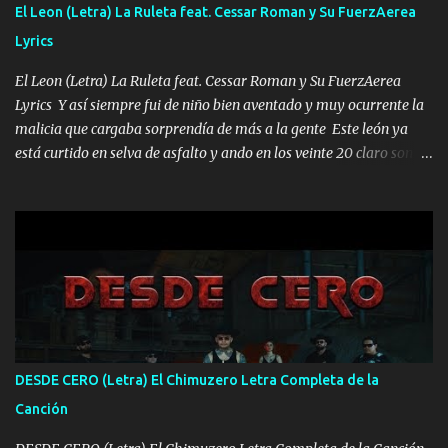
FALTA UN HERMANO DE CLAVE ERA EL 24 SIEMPRE FUE UN
El Leon (Letra) La Ruleta feat. Cessar Roman y Su FuerzAerea
HOMBRE VALIENTE POR ALGO M'URIÓ PELEAND0 SIEMPRE
Lyrics
VIO POR LA FAMILIA PARA QUE SIGA EL LEGADO Es el DOS de
los HERMANOS un cerebro inteligente y com...
El Leon (Letra) La Ruleta feat. Cessar Roman y Su FuerzAerea
Lyrics Y así siempre fui de niño bien aventado y muy ocurrente la
malicia que cargaba sorprendía de más a la gente Este león ya
está curtido en selva de asfalto y ando en los veinte 20 claro son
mis años Leon mi clave por si hay pendiente Tranquilo me la
navego ando en lo mío sin ni un pendiente si hay problemas lo
arreglamos padrino yo brincó en caliente Y No me paran aquí hay
pa más pues hay charola les voy a dar hasta topar pues no hay de
otra Música Surcando bien mi camino voy por mi línea no veo a
los lados aquel que no corre vuela no se me duerm voy chicoteado
Ya pasé varias hazañas ya tienen rato que me agarran el colmillo
de este León los estatales no sé esperaron Al tiro esta la PrimiZa
también la nueve que cargo al lado doy la mano al que su amigo y
DESDE CERO (Letra) El Chimuzero Letra Completa de la
al traicionero damos pa abajo Y No me paran aquí hay pa más
Canción
pues hay charola les voy a dar hasta topar pues no hay de otra...