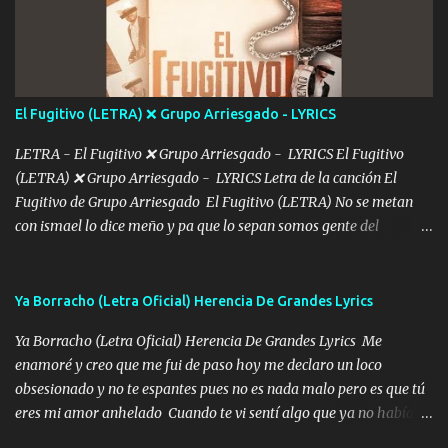
De mi vida... Cómo tú no hay nadie más No hay nadie
más Si te sientes sola no me llames porfa Me pongo sencible e
imagino tu sombra Clase azul es el tequila e interior la ropa Clip
cap la champagne el polvo es color rosa Me contacto un ángel eres
tú mi hermosa La que me alegra los días y sigo tomando Y
El Fugitivo (LETRA) ❌ Grupo Arriesgado - LYRICS
pensar... Que tú ya no vas a estar Pasarán... Solito me dejaras
Intentar... ...
LETRA - El Fugitivo ❌ Grupo Arriesgado - LYRICS El Fugitivo
(LETRA) ❌ Grupo Arriesgado - LYRICS Letra de la canción El
Fugitivo de Grupo Arriesgado El Fugitivo (LETRA) No se metan
con ismael lo dice meño y pa que lo sepan somos gente del
sombrero y la mayiza aquí se respeta pa los rumbos del azache
paseo tranquilo pues son mi tierra por ahí les tire una clave y del M
grande traemos la bandera 04 se oye por los radios y bien
Ya Borracho (Letra Oficial) Herencia De Grandes Lyrics
pendientes andan los chávalos la espalda me van cuidando y si se
Ya Borracho (Letra Oficial) Herencia De Grandes Lyrics Me
ofrece también peleam'os bien atentó el compa huicho la corta al
enamoré y creo que me fui de paso hoy me declaro un loco
cinto y radios colgados cuando salimos del rancho carros
obsesionado y no te espantes pues no es nada malo pero es que tú
blindándos y bien equipados no somos gente de problemas pero
eres mi amor anhelado Cuando te vi sentí algo que ya no había
defendemos muy bien nuestra tierra buena sombra nos cobija y el
aquí quise elegir por mí y me decidí por ti Y ya borracho me
mismo ranchero es el que patrocina No crean que se me ah