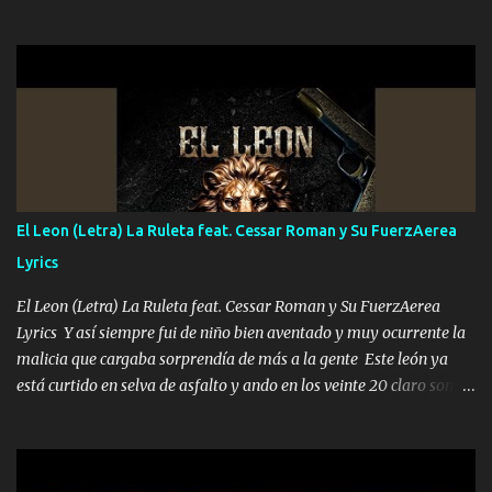
que quiero pues así soy me mandó yo tengo el control a todos yo
les paro el dedo soy hocicon un malcriado un malandrón Que Les
importa no saben nada falsas las risas las que me miran hay gente
corriente no quieren verte subir de level trucha mis plebes Música
A veces me pongo un sombrero a veces me ven la cachucha de lado
con la mirada siempre en alto A veces me fajó una super o a veces
me fajó una Glock siempre armado todas las generaciones yo
traigo El chiste es que hago lo que quiero pues así soy me mandó
yo tengo el control a todos yo les paro el dedo soy hocicon un
El Leon (Letra) La Ruleta feat. Cessar Roman y Su FuerzAerea
malcriado un malandrón Que Les importa no saben nada falsas
Lyrics
las risas las que me miran hay gente corriente no quieren ve...
El Leon (Letra) La Ruleta feat. Cessar Roman y Su FuerzAerea
Lyrics Y así siempre fui de niño bien aventado y muy ocurrente la
malicia que cargaba sorprendía de más a la gente Este león ya
está curtido en selva de asfalto y ando en los veinte 20 claro son
mis años Leon mi clave por si hay pendiente Tranquilo me la
navego ando en lo mío sin ni un pendiente si hay problemas lo
arreglamos padrino yo brincó en caliente Y No me paran aquí hay
pa más pues hay charola les voy a dar hasta topar pues no hay de