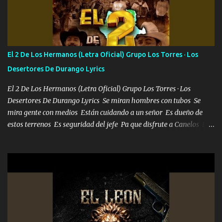
Soy yo la octava maravilla, no lo niegues Tengo de rodillas a otras
cien Y por más que quieran no me detienen Soy yo la mente que
más brilla, lo ves Pa' mi la vida es tan sencilla No lo entenderías en
tu vida, y está bien Porque lo que tengo nadie lo tiene Una me está
escribiendo y la otra me va a llamar Quiere que vaya a verla y que
El 2 De Los Hermanos (Letra Oficial) Grupo Los Torres · Los
la invite a cenar Otras más me están pidiendo que las saque a
Desertores De Durango Lyrics
bailar Pero es que tengo un par de conciertos más que llenar Se
mueven solo por el interés P...
El 2 De Los Hermanos (Letra Oficial) Grupo Los Torres · Los
Desertores De Durango Lyrics Se miran hombres con tubos Se
mira gente con medios Están cuidando a un señor Es dueño de
estos terrenos Es seguridad del jefe Pa que disfrute a Canelos Es
el DOS de los HERMANOS un cerebro 🧠 inteligente junto con su
hermano el TRES blindado el Estado tiene andan ESPERANDO al
UNO QUE PRONTO ESTARÁ PRESENTE Que no falten las bucanas
ni tampoco las mujeres porque es platica de grandes por eso hay
que estar alegres doy las instrucciones para atender los deberes
Música Si es que salta algún problema de confianza tengo gente
ahí está el Hombre Cuarenta y también Pariente 7 arreglan
cualquier problema no más es cuestión que ordené NOS HACE