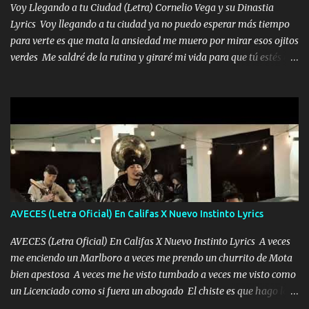
tenerte aquí espero que quiera...
Voy Llegando a tu Ciudad (Letra) Cornelio Vega y su Dinastia
Lyrics Voy llegando a tu ciudad ya no puedo esperar más tiempo
para verte es que mata la ansiedad me muero por mirar esos ojitos
verdes Me saldré de la rutina y giraré mi vida para que tú estés en
ella como debe ser Yo sé que eres conocida que varios te tiran pero
no merecen y dile ya a tus amigas que no te presenten con más
pequeñeces Aquí estoy no dejaré que se te acerquen nadie porque
solo yo tendre el candado 🔒 del amor ❤️ Música Mil y un besos
para dar ya estando en tu ciudad no habrá quien lo detenga si las
copas van de más vayamos a un lugar y cerremos las puertas
Entre alcohol y besos se va incrementado el Fuego en esa
habitación ya no mires más el reloj Única por donde vas me curas
tú mi mal moviendo tu silueta no hay otra que te sea igual te ves
AVECES (Letra Oficial) En Califas X Nuevo Instinto Lyrics
tan especial por eso es que me tientas Aquí estoy no dejaré que se
te acerque nadie porque solo yo tendre el candado 🔒 del a...
AVECES (Letra Oficial) En Califas X Nuevo Instinto Lyrics A veces
me enciendo un Marlboro a veces me prendo un churrito de Mota
bien apestosa A veces me he visto tumbado a veces me visto como
un Licenciado como si fuera un abogado El chiste es que hago lo
que quiero pues así soy me mandó yo tengo el control a todos yo