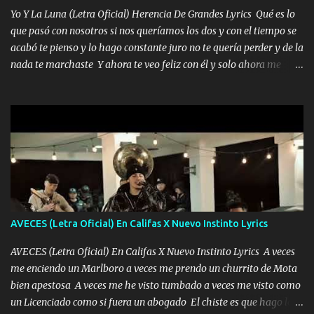
quiero que sea nunca con otra yo quiero llevarte a la Luna y si
Yo Y La Luna (Letra Oficial) Herencia De Grandes Lyrics Qué es lo
quieres en ese momento te pido que seas mi esposa Chingada
que pasó con nosotros si nos queríamos los dos y con el tiempo se
madre no quiero dejar de tenerte no ayuda la p'uta loquera y al
acabó te pienso y lo hago constante juro no te quería perder y de la
chile quisiera ser menos de ti dependiente la pinche tristeza me
nada te marchaste Y ahora te veo feliz con él y solo ahora me
encierra princesa tu sabes que nunca saldras de mi mente Ella era
quedé yo y la luna cantamos y por ti nos embriagamos' Quién
la peligro...
sabe que será de mí si contigo fue muy feliz a lo mejor no lloro
pero muy en el fondo te adoro' Música Me muero por ir a buscarte
pero eso ya no va a pasar me perderé en la soledad Porque me
mirabas bonito si yo no fui el final feliz el final fue triste pa mí Y
duele no tenerte aquí sabiendo que moría por ti yo y la luna
cantamos y por ti nos embriagamos Quién sabe qué será de mí si
contigo fui muy feliz a lo mejor no lloró pero muy en el fondo te
adoro
AVECES (Letra Oficial) En Califas X Nuevo Instinto Lyrics
AVECES (Letra Oficial) En Califas X Nuevo Instinto Lyrics A veces
me enciendo un Marlboro a veces me prendo un churrito de Mota
bien apestosa A veces me he visto tumbado a veces me visto como
un Licenciado como si fuera un abogado El chiste es que hago lo