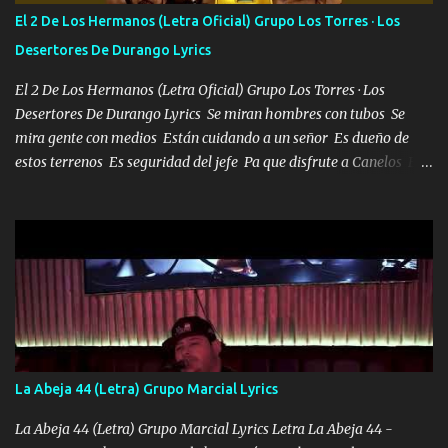
tirante andamos mi carnal atento a cualquier necesidad no porque
El 2 De Los Hermanos (Letra Oficial) Grupo Los Torres · Los
se ve limpio el camino nos confiamos al andar y nunca con la
Desertores De Durango Lyrics
misma piedra me vuelvo a tropezar Cuando ando de enamorado
en corto me tiró a per...
El 2 De Los Hermanos (Letra Oficial) Grupo Los Torres · Los
Desertores De Durango Lyrics Se miran hombres con tubos Se
mira gente con medios Están cuidando a un señor Es dueño de
estos terrenos Es seguridad del jefe Pa que disfrute a Canelos Es
el DOS de los HERMANOS un cerebro 🧠 inteligente junto con su
hermano el TRES blindado el Estado tiene andan ESPERANDO al
UNO QUE PRONTO ESTARÁ PRESENTE Que no falten las bucanas
ni tampoco las mujeres porque es platica de grandes por eso hay
que estar alegres doy las instrucciones para atender los deberes
Música Si es que salta algún problema de confianza tengo gente
ahí está el Hombre Cuarenta y también Pariente 7 arreglan
cualquier problema no más es cuestión que ordené NOS HACE
FALTA UN HERMANO DE CLAVE ERA EL 24 SIEMPRE FUE UN
La Abeja 44 (Letra) Grupo Marcial Lyrics
HOMBRE VALIENTE POR ALGO M'URIÓ PELEAND0 SIEMPRE
VIO POR LA FAMILIA PARA QUE SIGA EL LEGADO Es el DOS de
La Abeja 44 (Letra) Grupo Marcial Lyrics Letra La Abeja 44 -