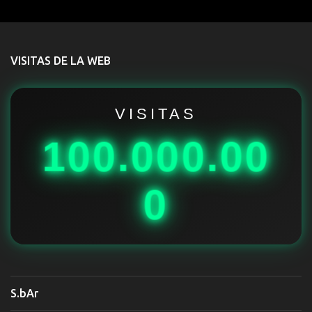
e
n
t
VISITAS DE LA WEB
a
r
i
VISITAS
o
100.000.00
s
0
S.bAr