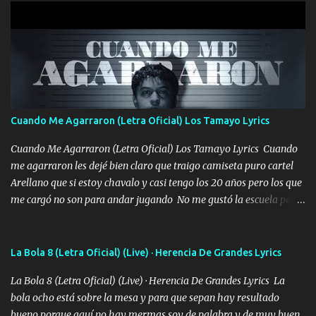
años solo pienso en ti mami no me crees se que no me crees
Música Amar me duele estoy rodeado de mujeres pero solo
quieren billetes y yo que solo ocupo verte Recuerdo echábamos
pasión en la troca tus labios besándome yo quitándote la ropa no
quiero que sea nunca con otra yo quiero llevarte a la Luna y si
quieres en ese momento te pido que seas mi esposa Chingada
madre no quiero dejar de tenerte no ayuda la p'uta loquera y al
Cuando Me Agarraron (Letra Oficial) Los Tamayo Lyrics
chile quisiera ser menos de ti dependiente la pinche tristeza me
encierra princesa tu sabes que nunca saldras de mi mente Ella era
Cuando Me Agarraron (Letra Oficial) Los Tamayo Lyrics Cuando
la peligro...
me agarraron les dejé bien claro que traigo camiseta puro cartel
Arellano que si estoy chavalo y casi tengo los 20 años pero los que
me cargó no son para andar jugando No me gustó la escuela pero
las libretas para el otro lado las fuimos mandando Ya nos
difamaron y nos han tachado sigue la vieja guardia y sigue bien
firme el legado que si como me llamó varios ya se han preguntado
La Bola 8 (Letra Oficial) (Live) · Herencia De Grandes Lyrics
Yo Soy El De Las Pacas Sobrino Del Brazo Armad0 Con mi Glock
La Bola 8 (Letra Oficial) (Live) · Herencia De Grandes Lyrics La
fajado y mi R terciado me van a ver allá por TJ para un licenciado
bola ocho está sobre la mesa y para que sepan hay resultado
mando un abrazo andamos al cien Choritas también Música
bueno porque aquí no hay mermas soy de palabra y de muy buen