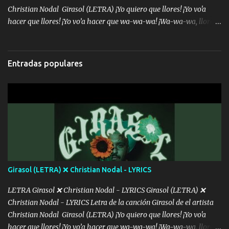
Christian Nodal Girasol (LETRA) ¡Yo quiero que llores! ¡Yo vo'a
hacer que llores! ¡Yo vo’a hacer que wa-wa-wa! ¡Wa-wa-wa, llores!
Hoy me levanté bromista y me tienes que aguantar No quiero
bromear contigo, de ti quiero bromear Tú eres un chiste, cabrón,
cada que intentas cantar Cada que intentas rapear, cada que
Entradas populares
intentas rimar Pobre payaso que usa a todo el mundo pa' conectar
con la gente Dices "Latino Gang" pero pisas a to'a tu gente Pa’ dar
mensajes, m'ijo, hay quе ser coherentеs Si tú no eres artista, al
menos se prudente Hoy me sabe a mierda, traigo un Balvin en los
dientes Por falta de empatía le toca ser resiliente ¿Acaso eres
consciente de los followers que mueves? Parcerito, abre los ojos y
ve el poder que tienes Otro chiste malo son los nombres de tus
álbum's "José, vibras colores con la energía del diablo " ¿Si ...
Girasol (LETRA) ❌ Christian Nodal - LYRICS
LETRA Girasol ❌ Christian Nodal - LYRICS Girasol (LETRA) ❌
Christian Nodal - LYRICS Letra de la canción Girasol de el artista
Christian Nodal Girasol (LETRA) ¡Yo quiero que llores! ¡Yo vo'a
hacer que llores! ¡Yo vo’a hacer que wa-wa-wa! ¡Wa-wa-wa, llores!