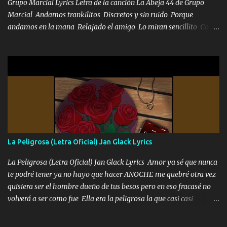
los HERMANOS un cerebro inteligente y com...
Grupo Marcial Lyrics Letra de la canción La Abeja 44 de Grupo
Marcial Andamos trankilitos Discretos y sin ruido Porque
andamos en la mana Relajado el amigo Lo miran sencillito Con
una Glock bien fajada Lo miran relajado La vida disfrutando Y la
gente siempre criticando Nos miran algo bueno Ya sera ropa,
diamante lo que me cuelgan en el cuello (Chorus) Y cuando
coronamos Se jala los marciales Y sus guitarras ya van sonando
Un gallardo me prendo Para agarrar el vuelo y la mente y
tranquilizando Tomense un buen trago Y así es como empezamos
los versos que voy cantando (Music) A vido alta y bajas La carreta
se atora Pero nunca le aflojamos Ya me han pasado cosas Y
aunque ustedes no sepan Pero la vida es muy corta Hay que
La Peligrosa (Letra Oficial) Jan Glack Lyrics
echarle chingazos Y seguir trabajando porque nada es...
La Peligrosa (Letra Oficial) Jan Glack Lyrics Amor ya sé que nunca
te podré tener ya no hayo que hacer ANOCHE me quebré otra vez
quisiera ser el hombre dueño de tus besos pero en eso fracasé no
volverá a ser como fue Ella era la peligrosa la que casi casi
convertí en mi esposa la que no importaba si llegaba tarde se
ponía contenta con un par de rosas Y aunque pasen cien años cien