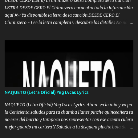
DESDE CERO (Letra) El Chimuzero Letra Completa de la Canción
LETRA DESDE CERO El Chimuzero encuentra toda la información
aquí ❌♐ Ya disponible la letra de la canción DESDE CERO El
Chimuzero - Lee la letra completa y descubre los detalles No nací
en cuna de oro , Pero Andamos Firmes Buscando el Billete. Cómo
Vengo desde Cero Se que Solo Plata. No es lo Suficiente, Soy De
muy Pocos amigos los que están conmigo las Gracias por todo , Mi
Mesa será Compartida con los que Estuvieron Cuando estuve Solo.
❌ www.elnorteduro.com ❌ Yo No limito los Sueños , si no existe
Uno pues Hallamos Modos , Si me caigo me Levanto, Aprendo Del
Error Y me sacudo El Lodo ❌ www.elnorteduro.com ❌ El Dinero
No me falta Pero Tampoco me Estorba , Por Eso Manejo Todo
Bien Regido Por mis Normas . Aquí no Se Sufre de Ego vengo Desde
NAQUETO (Letra Oficial) Yng Lvcas Lyrics
Abajo y me costó subir Fue Con Trabajo Y Esfuerzo, Nada es
Regalado Me Super Invertir A Mí lado Una Princesa que A pesar de
NAQUETO (Letra Oficial) Yng Lvcas Lyrics Ahora va la mía y va pa
Todo Siempre a estado ahí . Hecho pa...
la Cenicienta saludos para tu chamba Ilanes pinche quinceañera tu
no eres del barrio y tampoco nos representas con ese acento culero
mejor guardo mi cartera Y Saludos a tu disquera pinche bola de
corrientes de Candela no trae nada y de música mucho menos te