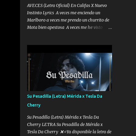
AVECES (Letra Oficial) En Califas X Nuevo
Instinto Lyrics A veces me enciendo un
Marlboro a veces me prendo un churrito de
Mota bien apestosa A veces me he visto
tumbado a veces me visto como un
Licenciado como si fuera un abogado El
chiste es que hago lo que quiero pues así soy
me mandó yo tengo el control a todos yo les
paro el dedo soy hocicon un malcriado un
malandrón Que Les importa no saben nada
falsas las risas las que me miran hay gente
corriente no quieren verte subir de level
trucha mis plebes Música A veces me pongo
Su Pesadilla (Letra) Mérida x Tesla Da
un sombrero a veces me ven la cachucha de
Cherry
lado con la mirada siempre en alto A veces
me fajó una super o a veces me fajó una
Su Pesadilla (Letra) Mérida x Tesla Da
Glock siempre armado todas las
Cherry LETRA Su Pesadilla de Mérida x
generaciones yo traigo El chiste es que hago
Tesla Da Cherry ❌⭐Ya disponible la letra de