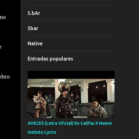
S.bAr
uno
Sbar
Native
e
Entradas populares
ebro
AVECES (Letra Oficial) En Califas X Nuevo
Instinto Lyrics