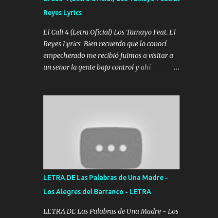
agarrar el vuelo y la mente y tranquilizando
Reyes Lyrics
Tomense un buen trago Y así es como
empezamos los versos que voy cantando
El Cali 4 (Letra Oficial) Los Tamayo Feat. El
(Music) A vido alta y bajas La carreta se
Reyes Lyrics Bien recuerdo que lo conocí
atora Pero nunca le aflojamos Ya me han
empecherado me recibió fuimos a visitar a
pasado cosas Y aunque ustedes no sepan
un señor la gente bajo control y ahí
Pero la vida es muy corta Hay que echarle
empezamos los versos pa anotar el corridón
chingazos Y seguir trabajando porque nada
Y en la escuelita con mi carnal y a Cuervito
es...
mandó a saludar la bergacera del Alamar
pensó no llegó al final y aquí se cumplen las
reglas no secuestr0 no r0bar De La C giró la
orden nos comanda el doble P bien firmes
con Alto PRIETO y la camisa es color Verde y
peleam0s la Bandera por todita a la ciudad
con los drones patrullando la Frontera De
LETRA DE Las Palabras de Una Madre -
Tijuana Bulevares Bellas Artes me ve en las
Los Alegres del Barranco - LETRA
blancas ya hace falta mi APA FLACO verde
se le extraña pa que sepan Aquí Pura GENTE
LETRA DE Las Palabras de Una Madre - Los