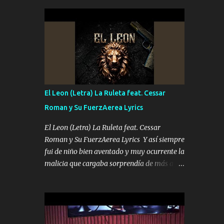
seguridad del jefe Pa que disfrute a Canelos
conciertos más que llenar Se mueven solo
Es el DOS de los HERMANOS un cerebro 🧠
por el interés P...
inteligente junto con su hermano el TRES
blindado el Estado tiene andan ESPERANDO
al UNO QUE PRONTO ESTARÁ PRESENTE
Que no falten las bucanas ni tampoco las
mujeres porque es platica de grandes por eso
hay que estar alegres doy las instrucciones
El Leon (Letra) La Ruleta feat. Cessar
para atender los deberes Música Si es que
Roman y Su FuerzAerea Lyrics
salta algún problema de confianza tengo
gente ahí está el Hombre Cuarenta y
El Leon (Letra) La Ruleta feat. Cessar
también Pariente 7 arreglan cualquier
Roman y Su FuerzAerea Lyrics Y así siempre
problema no más es cuestión que ordené
fui de niño bien aventado y muy ocurrente la
NOS HACE FALTA UN HERMANO DE CLAVE
malicia que cargaba sorprendía de más a la
ERA EL 24 SIEMPRE FUE UN HOMBRE
gente Este león ya está curtido en selva de
VALIENTE POR ALGO M'URIÓ PELEAND0
asfalto y ando en los veinte 20 claro son mis
SIEMPRE VIO POR LA FAMILIA PARA QUE
años Leon mi clave por si hay pendiente
SIGA EL LEGADO Es el DOS de los
Tranquilo me la navego ando en lo mío sin
HERMANOS un cerebro inteligente y com...
ni un pendiente si hay problemas lo