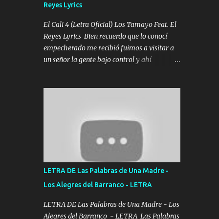
Reyes Lyrics
Tomense un buen trago Y así es como
empezamos los versos que voy cantando
El Cali 4 (Letra Oficial) Los Tamayo Feat. El
(Music) A vido alta y bajas La carreta se
Reyes Lyrics Bien recuerdo que lo conocí
atora Pero nunca le aflojamos Ya me han
empecherado me recibió fuimos a visitar a
pasado cosas Y aunque ustedes no sepan
un señor la gente bajo control y ahí
Pero la vida es muy corta Hay que echarle
empezamos los versos pa anotar el corridón
chingazos Y seguir trabajando porque nada
Y en la escuelita con mi carnal y a Cuervito
es...
mandó a saludar la bergacera del Alamar
pensó no llegó al final y aquí se cumplen las
reglas no secuestr0 no r0bar De La C giró la
orden nos comanda el doble P bien firmes
con Alto PRIETO y la camisa es color Verde y
peleam0s la Bandera por todita a la ciudad
con los drones patrullando la Frontera De
LETRA DE Las Palabras de Una Madre -
Tijuana Bulevares Bellas Artes me ve en las
Los Alegres del Barranco - LETRA
blancas ya hace falta mi APA FLACO verde
se le extraña pa que sepan Aquí Pura GENTE
LETRA DE Las Palabras de Una Madre - Los
DE LA RANA 🐸 POR CLAVE ES EL CALI 4
Alegres del Barranco - LETRA Las Palabras