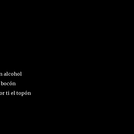
n alcohol
n bocón
r ti el topón