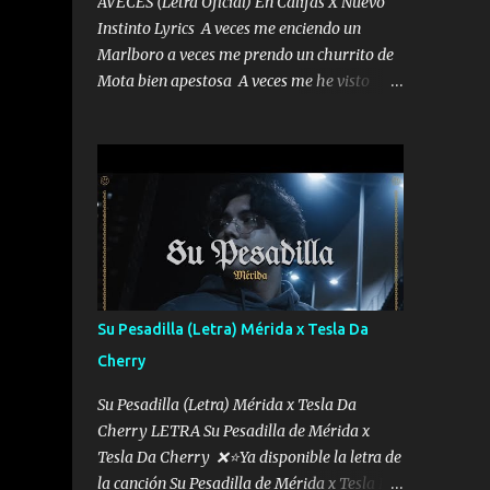
AVECES (Letra Oficial) En Califas X Nuevo
Instinto Lyrics A veces me enciendo un
Marlboro a veces me prendo un churrito de
Mota bien apestosa A veces me he visto
tumbado a veces me visto como un
Licenciado como si fuera un abogado El
chiste es que hago lo que quiero pues así soy
me mandó yo tengo el control a todos yo les
paro el dedo soy hocicon un malcriado un
malandrón Que Les importa no saben nada
falsas las risas las que me miran hay gente
corriente no quieren verte subir de level
trucha mis plebes Música A veces me pongo
Su Pesadilla (Letra) Mérida x Tesla Da
un sombrero a veces me ven la cachucha de
Cherry
lado con la mirada siempre en alto A veces
me fajó una super o a veces me fajó una
Su Pesadilla (Letra) Mérida x Tesla Da
Glock siempre armado todas las
Cherry LETRA Su Pesadilla de Mérida x
generaciones yo traigo El chiste es que hago
Tesla Da Cherry ❌⭐Ya disponible la letra de
lo que quiero pues así soy me mandó yo
la canción Su Pesadilla de Mérida x Tesla Da