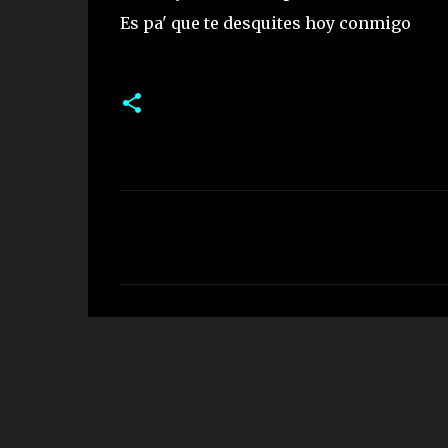
Es pa' que te desquites hoy conmigo
C
o
m
e
n
t
a
r
i