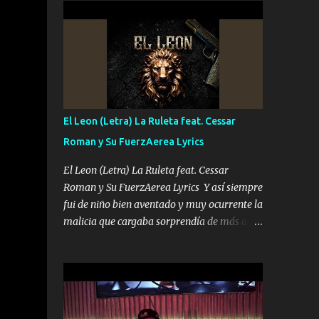
conciertos más que llenar Se mueven solo
Es el DOS de los HERMANOS un cerebro 🧠
por el interés P...
inteligente junto con su hermano el TRES
blindado el Estado tiene andan ESPERANDO
al UNO QUE PRONTO ESTARÁ PRESENTE
Que no falten las bucanas ni tampoco las
mujeres porque es platica de grandes por eso
hay que estar alegres doy las instrucciones
El Leon (Letra) La Ruleta feat. Cessar
para atender los deberes Música Si es que
Roman y Su FuerzAerea Lyrics
salta algún problema de confianza tengo
gente ahí está el Hombre Cuarenta y
El Leon (Letra) La Ruleta feat. Cessar
también Pariente 7 arreglan cualquier
Roman y Su FuerzAerea Lyrics Y así siempre
problema no más es cuestión que ordené
fui de niño bien aventado y muy ocurrente la
NOS HACE FALTA UN HERMANO DE CLAVE
malicia que cargaba sorprendía de más a la
ERA EL 24 SIEMPRE FUE UN HOMBRE
gente Este león ya está curtido en selva de
VALIENTE POR ALGO M'URIÓ PELEAND0
asfalto y ando en los veinte 20 claro son mis
SIEMPRE VIO POR LA FAMILIA PARA QUE
años Leon mi clave por si hay pendiente
SIGA EL LEGADO Es el DOS de los
Tranquilo me la navego ando en lo mío sin
HERMANOS un cerebro inteligente y com...
ni un pendiente si hay problemas lo