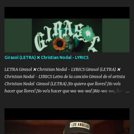
con la gente Dices "Latino Gang" pero pisas a to'a tu gente Pa’ dar
mensajes, m'ijo, hay quе ser coherentеs Si tú no eres artista, al
menos se prudente Hoy me sabe a mierda, traigo un Balvin en los
dientes Por falta de empatía le toca ser resiliente ¿Acaso eres
consciente de los followers que mueves? Parcerito, abre los ojos y
ve el poder que tienes Otro chiste malo son los nombres de tus
álbum's "José, vibras colores con la energía del diablo " ¿Si ...
Girasol (LETRA) ❌ Christian Nodal - LYRICS
LETRA Girasol ❌ Christian Nodal - LYRICS Girasol (LETRA) ❌
Christian Nodal - LYRICS Letra de la canción Girasol de el artista
Christian Nodal Girasol (LETRA) ¡Yo quiero que llores! ¡Yo vo'a
hacer que llores! ¡Yo vo’a hacer que wa-wa-wa! ¡Wa-wa-wa, llores!
Hoy me levanté bromista y me tienes que aguantar No quiero
bromear contigo, de ti quiero bromear Tú eres un chiste, cabrón,
cada que intentas cantar Cada que intentas rapear, cada que
intentas rimar Pobre payaso que usa a todo el mundo pa' conectar
con la gente Dices "Latino Gang" pero pisas a to'a tu gente Pa’ dar
mensajes, m'ijo, hay quе ser coherentеs Si tú no eres artista, al