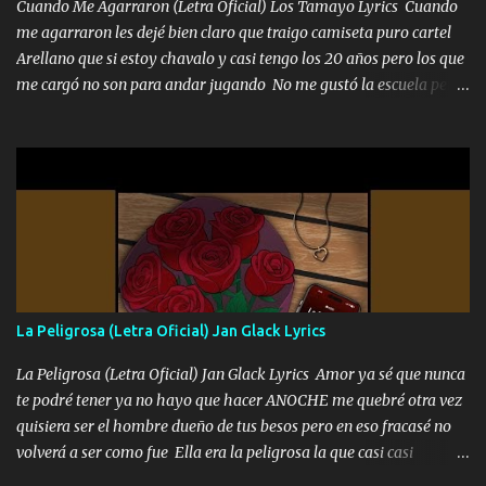
Cuando Me Agarraron (Letra Oficial) Los Tamayo Lyrics Cuando
me agarraron les dejé bien claro que traigo camiseta puro cartel
Arellano que si estoy chavalo y casi tengo los 20 años pero los que
me cargó no son para andar jugando No me gustó la escuela pero
las libretas para el otro lado las fuimos mandando Ya nos
difamaron y nos han tachado sigue la vieja guardia y sigue bien
firme el legado que si como me llamó varios ya se han preguntado
Yo Soy El De Las Pacas Sobrino Del Brazo Armad0 Con mi Glock
fajado y mi R terciado me van a ver allá por TJ para un licenciado
mando un abrazo andamos al cien Choritas también Música
Ando en la colonia bien acelerado traigo un M2 que nunca me ha
fallado para mi compadre mandó un fuerte abrazo también al
Especial sabe que lo apreciamos En los mejores antros me verán
La Peligrosa (Letra Oficial) Jan Glack Lyrics
tomando con mujeres hermosas y botellas destapando siempre
bien cuidado bien atrabancado y a los que me conocen ya saben de
La Peligrosa (Letra Oficial) Jan Glack Lyrics Amor ya sé que nunca
lo que hablo Entre lob...
te podré tener ya no hayo que hacer ANOCHE me quebré otra vez
quisiera ser el hombre dueño de tus besos pero en eso fracasé no
volverá a ser como fue Ella era la peligrosa la que casi casi
convertí en mi esposa la que no importaba si llegaba tarde se