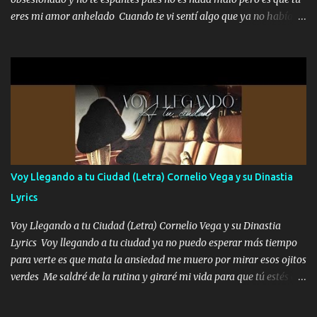
serás mi niño, del amor que yo te tengo es co...
eres mi amor anhelado Cuando te vi sentí algo que ya no había
aquí quise elegir por mí y me decidí por ti Y ya borracho me
parqueo por tu ventana para llevarte las canciones que te encantan
pa enamorarte las flores no son tan caras pero llevan todo el
cariño de mi alma Que pa febrero vendré frente a ti con mis
preguntas y digas que sí hacernos novios y verte feliz y muy
contenta como yo por ti Música Pregúntame qué es lo que me
enamora pa describirte unas cuantas horas también pregunta que
quiero contigo que seas dichosa al estar conmigo Y ya borracho
contéstame la llamada pa dedicarte unas bonitas palabras así
Voy Llegando a tu Ciudad (Letra) Cornelio Vega y su Dinastia
borracho me animo a decirte todo y puedo describirlo mucho que
Lyrics
me encantes Decirte que me siento muy feliz y emocionado por
tenerte aquí espero que quiera...
Voy Llegando a tu Ciudad (Letra) Cornelio Vega y su Dinastia
Lyrics Voy llegando a tu ciudad ya no puedo esperar más tiempo
para verte es que mata la ansiedad me muero por mirar esos ojitos
verdes Me saldré de la rutina y giraré mi vida para que tú estés en
ella como debe ser Yo sé que eres conocida que varios te tiran pero
no merecen y dile ya a tus amigas que no te presenten con más