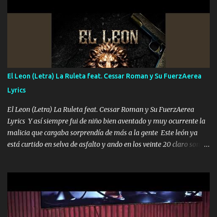
UNO QUE PRONTO ESTARÁ PRESENTE Que no falten las bucanas
ni tampoco las mujeres porque es platica de grandes por eso hay
que estar alegres doy las instrucciones para atender los deberes
Música Si es que salta algún problema de confianza tengo gente
ahí está el Hombre Cuarenta y también Pariente 7 arreglan
cualquier problema no más es cuestión que ordené NOS HACE
FALTA UN HERMANO DE CLAVE ERA EL 24 SIEMPRE FUE UN
El Leon (Letra) La Ruleta feat. Cessar Roman y Su FuerzAerea
HOMBRE VALIENTE POR ALGO M'URIÓ PELEAND0 SIEMPRE
Lyrics
VIO POR LA FAMILIA PARA QUE SIGA EL LEGADO Es el DOS de
los HERMANOS un cerebro inteligente y com...
El Leon (Letra) La Ruleta feat. Cessar Roman y Su FuerzAerea
Lyrics Y así siempre fui de niño bien aventado y muy ocurrente la
malicia que cargaba sorprendía de más a la gente Este león ya
está curtido en selva de asfalto y ando en los veinte 20 claro son
mis años Leon mi clave por si hay pendiente Tranquilo me la
navego ando en lo mío sin ni un pendiente si hay problemas lo
arreglamos padrino yo brincó en caliente Y No me paran aquí hay
pa más pues hay charola les voy a dar hasta topar pues no hay de
otra Música Surcando bien mi camino voy por mi línea no veo a
los lados aquel que no corre vuela no se me duerm voy chicoteado