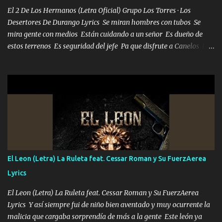
El 2 De Los Hermanos (Letra Oficial) Grupo Los Torres · Los
Desertores De Durango Lyrics Se miran hombres con tubos Se
mira gente con medios Están cuidando a un señor Es dueño de
estos terrenos Es seguridad del jefe Pa que disfrute a Canelos Es
el DOS de los HERMANOS un cerebro 🧠 inteligente junto con su
hermano el TRES blindado el Estado tiene andan ESPERANDO al
UNO QUE PRONTO ESTARÁ PRESENTE Que no falten las bucanas
ni tampoco las mujeres porque es platica de grandes por eso hay
que estar alegres doy las instrucciones para atender los deberes
Música Si es que salta algún problema de confianza tengo gente
ahí está el Hombre Cuarenta y también Pariente 7 arreglan
cualquier problema no más es cuestión que ordené NOS HACE
FALTA UN HERMANO DE CLAVE ERA EL 24 SIEMPRE FUE UN
El Leon (Letra) La Ruleta feat. Cessar Roman y Su FuerzAerea
HOMBRE VALIENTE POR ALGO M'URIÓ PELEAND0 SIEMPRE
Lyrics
VIO POR LA FAMILIA PARA QUE SIGA EL LEGADO Es el DOS de
los HERMANOS un cerebro inteligente y com...
El Leon (Letra) La Ruleta feat. Cessar Roman y Su FuerzAerea
Lyrics Y así siempre fui de niño bien aventado y muy ocurrente la
malicia que cargaba sorprendía de más a la gente Este león ya