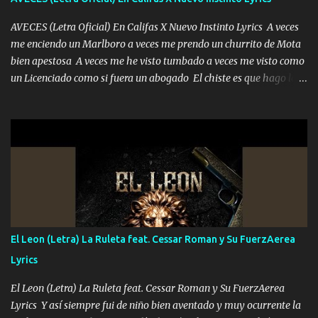
AVECES (Letra Oficial) En Califas X Nuevo Instinto Lyrics A veces
me enciendo un Marlboro a veces me prendo un churrito de Mota
bien apestosa A veces me he visto tumbado a veces me visto como
un Licenciado como si fuera un abogado El chiste es que hago lo
que quiero pues así soy me mandó yo tengo el control a todos yo
les paro el dedo soy hocicon un malcriado un malandrón Que Les
importa no saben nada falsas las risas las que me miran hay gente
corriente no quieren verte subir de level trucha mis plebes Música
A veces me pongo un sombrero a veces me ven la cachucha de lado
con la mirada siempre en alto A veces me fajó una super o a veces
me fajó una Glock siempre armado todas las generaciones yo
traigo El chiste es que hago lo que quiero pues así soy me mandó
yo tengo el control a todos yo les paro el dedo soy hocicon un
El Leon (Letra) La Ruleta feat. Cessar Roman y Su FuerzAerea
malcriado un malandrón Que Les importa no saben nada falsas
Lyrics
las risas las que me miran hay gente corriente no quieren ve...
El Leon (Letra) La Ruleta feat. Cessar Roman y Su FuerzAerea
Lyrics Y así siempre fui de niño bien aventado y muy ocurrente la