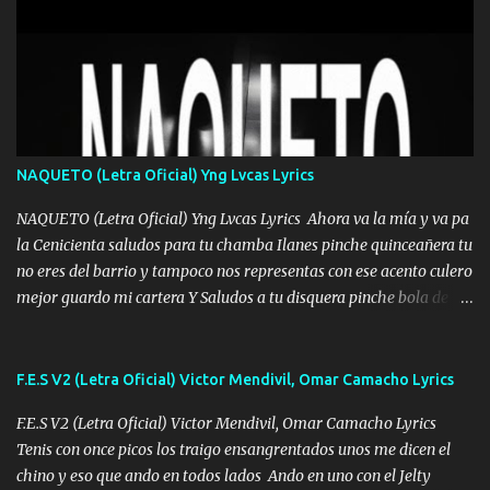
muy Pocos amigos los que están conmigo las Gracias por todo , Mi
Mesa será Compartida con los que Estuvieron Cuando estuve Solo.
❌ www.elnorteduro.com ❌ Yo No limito los Sueños , si no existe
Uno pues Hallamos Modos , Si me caigo me Levanto, Aprendo Del
Error Y me sacudo El Lodo ❌ www.elnorteduro.com ❌ El Dinero
No me falta Pero Tampoco me Estorba , Por Eso Manejo Todo
Bien Regido Por mis Normas . Aquí no Se Sufre de Ego vengo Desde
NAQUETO (Letra Oficial) Yng Lvcas Lyrics
Abajo y me costó subir Fue Con Trabajo Y Esfuerzo, Nada es
Regalado Me Super Invertir A Mí lado Una Princesa que A pesar de
NAQUETO (Letra Oficial) Yng Lvcas Lyrics Ahora va la mía y va pa
Todo Siempre a estado ahí . Hecho pa...
la Cenicienta saludos para tu chamba Ilanes pinche quinceañera tu
no eres del barrio y tampoco nos representas con ese acento culero
mejor guardo mi cartera Y Saludos a tu disquera pinche bola de
corrientes de Candela no trae nada y de música mucho menos te
robaron en tu casa y a tus padres como perros los traían
amarrados y tu escondido entre el miedo Que el chacal mas caro
F.E.S V2 (Letra Oficial) Victor Mendivil, Omar Camacho Lyrics
eso solo lo dices tú por ahí me llegó el rumor que eso viene de
F.E.S V2 (Letra Oficial) Victor Mendivil, Omar Camacho Lyrics
timbo tú tu ropa y tus joyas están iguales a ti todas nacas todas
Tenis con once picos los traigo ensangrentados unos me dicen el
chafas baratas como TAfi Y un trofeo para Jiménez por dejarse
chino y eso que ando en todos lados Ando en uno con el Jelty
embarazar aunque aquí huele algo raro y es que tu no estas jamas