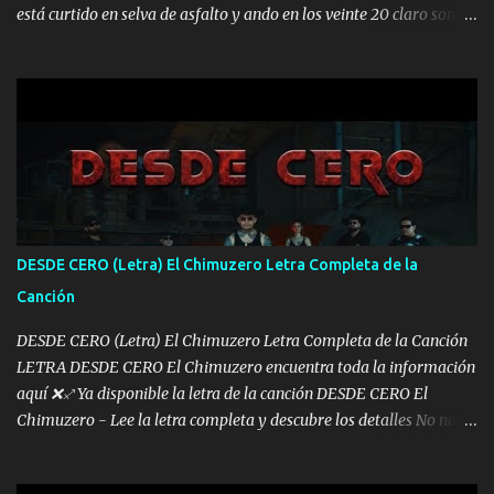
está curtido en selva de asfalto y ando en los veinte 20 claro son
mis años Leon mi clave por si hay pendiente Tranquilo me la
navego ando en lo mío sin ni un pendiente si hay problemas lo
arreglamos padrino yo brincó en caliente Y No me paran aquí hay
pa más pues hay charola les voy a dar hasta topar pues no hay de
otra Música Surcando bien mi camino voy por mi línea no veo a
los lados aquel que no corre vuela no se me duerm voy chicoteado
Ya pasé varias hazañas ya tienen rato que me agarran el colmillo
de este León los estatales no sé esperaron Al tiro esta la PrimiZa
también la nueve que cargo al lado doy la mano al que su amigo y
DESDE CERO (Letra) El Chimuzero Letra Completa de la
al traicionero damos pa abajo Y No me paran aquí hay pa más
Canción
pues hay charola les voy a dar hasta topar pues no hay de otra...
DESDE CERO (Letra) El Chimuzero Letra Completa de la Canción
LETRA DESDE CERO El Chimuzero encuentra toda la información
aquí ❌♐ Ya disponible la letra de la canción DESDE CERO El
Chimuzero - Lee la letra completa y descubre los detalles No nací
en cuna de oro , Pero Andamos Firmes Buscando el Billete. Cómo
Vengo desde Cero Se que Solo Plata. No es lo Suficiente, Soy De