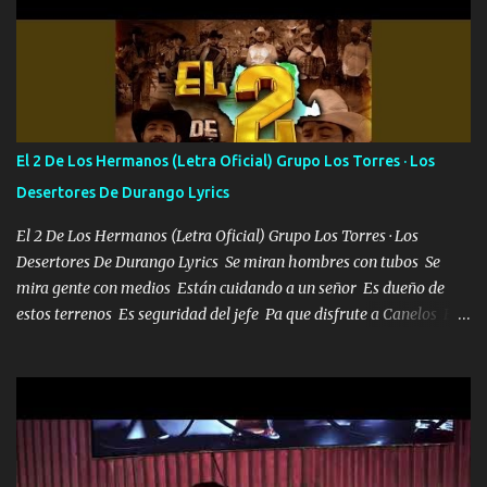
camisa es color Verde y peleam0s la Bandera por todita a la ciudad
con los drones patrullando la Frontera De Tijuana Bulevares
Bellas Artes me ve en las blancas ya hace falta mi APA FLACO
verde se le extraña pa que sepan Aquí Pura GENTE DE LA RANA 🐸
POR CLAVE ES EL CALI 4 EN LA CIUDAD TIJUANA Música Al
tirante andamos mi carnal atento a cualquier necesidad no porque
El 2 De Los Hermanos (Letra Oficial) Grupo Los Torres · Los
se ve limpio el camino nos confiamos al andar y nunca con la
Desertores De Durango Lyrics
misma piedra me vuelvo a tropezar Cuando ando de enamorado
en corto me tiró a per...
El 2 De Los Hermanos (Letra Oficial) Grupo Los Torres · Los
Desertores De Durango Lyrics Se miran hombres con tubos Se
mira gente con medios Están cuidando a un señor Es dueño de
estos terrenos Es seguridad del jefe Pa que disfrute a Canelos Es
el DOS de los HERMANOS un cerebro 🧠 inteligente junto con su
hermano el TRES blindado el Estado tiene andan ESPERANDO al
UNO QUE PRONTO ESTARÁ PRESENTE Que no falten las bucanas
ni tampoco las mujeres porque es platica de grandes por eso hay
que estar alegres doy las instrucciones para atender los deberes
Música Si es que salta algún problema de confianza tengo gente