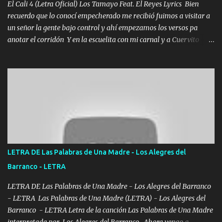
El Cali 4 (Letra Oficial) Los Tamayo Feat. El Reyes Lyrics Bien
recuerdo que lo conocí empecherado me recibió fuimos a visitar a
un señor la gente bajo control y ahí empezamos los versos pa
anotar el corridón Y en la escuelita con mi carnal y a Cuervito
mandó a saludar la bergacera del Alamar pensó no llegó al final y
aquí se cumplen las reglas no secuestr0 no r0bar De La C giró la
orden nos comanda el doble P bien firmes con Alto PRIETO y la
camisa es color Verde y peleam0s la Bandera por todita a la ciudad
con los drones patrullando la Frontera De Tijuana Bulevares
Bellas Artes me ve en las blancas ya hace falta mi APA FLACO
verde se le extraña pa que sepan Aquí Pura GENTE DE LA RANA 🐸
POR CLAVE ES EL CALI 4 EN LA CIUDAD TIJUANA Música Al
tirante andamos mi carnal atento a cualquier necesidad no porque
LETRA DE Las Palabras de Una Madre - Los Alegres del
se ve limpio el camino nos confiamos al andar y nunca con la
Barranco - LETRA
misma piedra me vuelvo a tropezar Cuando ando de enamorado
en corto me tiró a per...
LETRA DE Las Palabras de Una Madre - Los Alegres del Barranco
- LETRA Las Palabras de Una Madre (LETRA) - Los Alegres del
Barranco - LETRA Letra de la canción Las Palabras de Una Madre
interpretada por Los Alegres del Barranco Ahora vengo a