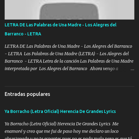
tumbaron prisionero en caliente me llevaron me achacaba cargos
que estaban muy raros me gritaba a donde tienes el clavo Yo me
enfiesto me gusta vivir en grande más me cuido me gusta ser
LETRA DE Las Palabras de Una Madre - Los Alegres del
responsable hay rateros envidiosos que no falten mi dios es grande
Barranco - LETRA
me cuida de las maldades Pa el equipo aquí le mando un abrazo
que conmigo aquí tiene mi respaldo...
LETRA DE Las Palabras de Una Madre - Los Alegres del Barranco
- LETRA Las Palabras de Una Madre (LETRA) - Los Alegres del
Barranco - LETRA Letra de la canción Las Palabras de Una Madre
interpretada por Los Alegres del Barranco Ahora vengo a
visitarte, a tu txumba a saludarte, se que del cielo me vez y desde
halla has de cuidarme, son palabras de una madre, que lleva en el
viento a su hijo y aunque ahora ya este con Dios el destino así lo
Entradas populares
quiso, él tiempo sigue pasando y nunca te olvidaremos, aquí
seguiré esperando hasta volvernos a vernos El recuerdo que yo
Ya Borracho (Letra Oficial) Herencia De Grandes Lyrics
tengo de mi mente no se va, en mi corazón me llevo lo mismo que
tu papá, a veces me pongo triste porque no puedo mirarte, mas se
Ya Borracho (Letra Oficial) Herencia De Grandes Lyrics Me
que tu me escuchas porque tu eres mi gran ángel, El desespero me
enamoré y creo que me fui de paso hoy me declaro un loco
llega para reunirme contigo, tu iluminas mi sendero por siempre
obsesionado y no te espantes pues no es nada malo pero es que tú