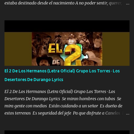
estaba destinado desde el nacimiento A no poder sentir, querer,
confiar y amar Soñaba con llegar a ser como uno más del resto
Pero aunque lo intentara nunca iba a cambiar Y no estaba viendo
Que al frente tenía la respuesta Ahora ya lo entiendo Pero habrán
algunas que no lo entiendan Porque ahora soy su pesadilla, lo sé
Soy yo la octava maravilla, no lo niegues Tengo de rodillas a otras
cien Y por más que quieran no me detienen Soy yo la mente que
más brilla, lo ves Pa' mi la vida es tan sencilla No lo entenderías en
tu vida, y está bien Porque lo que tengo nadie lo tiene Una me está
escribiendo y la otra me va a llamar Quiere que vaya a verla y que
El 2 De Los Hermanos (Letra Oficial) Grupo Los Torres · Los
la invite a cenar Otras más me están pidiendo que las saque a
Desertores De Durango Lyrics
bailar Pero es que tengo un par de conciertos más que llenar Se
mueven solo por el interés P...
El 2 De Los Hermanos (Letra Oficial) Grupo Los Torres · Los
Desertores De Durango Lyrics Se miran hombres con tubos Se
mira gente con medios Están cuidando a un señor Es dueño de
estos terrenos Es seguridad del jefe Pa que disfrute a Canelos Es
el DOS de los HERMANOS un cerebro 🧠 inteligente junto con su
hermano el TRES blindado el Estado tiene andan ESPERANDO al