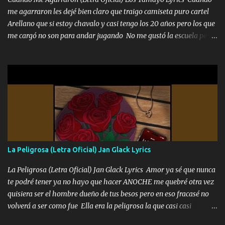
me agarraron les dejé bien claro que traigo camiseta puro cartel
Arellano que si estoy chavalo y casi tengo los 20 años pero los que
me cargó no son para andar jugando No me gustó la escuela pero
las libretas para el otro lado las fuimos mandando Ya nos
difamaron y nos han tachado sigue la vieja guardia y sigue bien
firme el legado que si como me llamó varios ya se han preguntado
Yo Soy El De Las Pacas Sobrino Del Brazo Armad0 Con mi Glock
fajado y mi R terciado me van a ver allá por TJ para un licenciado
mando un abrazo andamos al cien Choritas también Música
Ando en la colonia bien acelerado traigo un M2 que nunca me ha
fallado para mi compadre mandó un fuerte abrazo también al
Especial sabe que lo apreciamos En los mejores antros me verán
La Peligrosa (Letra Oficial) Jan Glack Lyrics
tomando con mujeres hermosas y botellas destapando siempre
bien cuidado bien atrabancado y a los que me conocen ya saben de
La Peligrosa (Letra Oficial) Jan Glack Lyrics Amor ya sé que nunca
lo que hablo Entre lob...
te podré tener ya no hayo que hacer ANOCHE me quebré otra vez
quisiera ser el hombre dueño de tus besos pero en eso fracasé no
volverá a ser como fue Ella era la peligrosa la que casi casi
convertí en mi esposa la que no importaba si llegaba tarde se