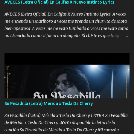
AVECES (Letra Oficial) En Califas X Nuevo Instinto Lyrics
AVECES (Letra Oficial) En Califas X Nuevo Instinto Lyrics A veces
me enciendo un Marlboro a veces me prendo un churrito de Mota
bien apestosa A veces me he visto tumbado a veces me visto como
un Licenciado como si fuera un abogado El chiste es que hago lo
que quiero pues así soy me mandó yo tengo el control a todos yo
les paro el dedo soy hocicon un malcriado un malandrón Que Les
importa no saben nada falsas las risas las que me miran hay gente
corriente no quieren verte subir de level trucha mis plebes Música
A veces me pongo un sombrero a veces me ven la cachucha de lado
con la mirada siempre en alto A veces me fajó una super o a veces
me fajó una Glock siempre armado todas las generaciones yo
traigo El chiste es que hago lo que quiero pues así soy me mandó
yo tengo el control a todos yo les paro el dedo soy hocicon un
Su Pesadilla (Letra) Mérida x Tesla Da Cherry
malcriado un malandrón Que Les importa no saben nada falsas
las risas las que me miran hay gente corriente no quieren ve...
Su Pesadilla (Letra) Mérida x Tesla Da Cherry LETRA Su Pesadilla
de Mérida x Tesla Da Cherry ❌⭐Ya disponible la letra de la
canción Su Pesadilla de Mérida x Tesla Da Cherry Mi corazón