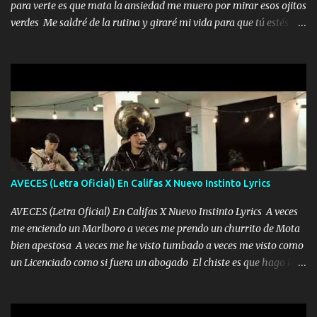
para verte es que mata la ansiedad me muero por mirar esos ojitos
verdes Me saldré de la rutina y giraré mi vida para que tú estés en
ella como debe ser Yo sé que eres conocida que varios te tiran pero
no merecen y dile ya a tus amigas que no te presenten con más
pequeñeces Aquí estoy no dejaré que se te acerquen nadie porque
solo yo tendre el candado 🔒 del amor ❤️ Música Mil y un besos
para dar ya estando en tu ciudad no habrá quien lo detenga si las
copas van de más vayamos a un lugar y cerremos las puertas
Entre alcohol y besos se va incrementado el Fuego en esa
habitación ya no mires más el reloj Única por donde vas me curas
tú mi mal moviendo tu silueta no hay otra que te sea igual te ves
AVECES (Letra Oficial) En Califas X Nuevo Instinto Lyrics
tan especial por eso es que me tientas Aquí estoy no dejaré que se
te acerque nadie porque solo yo tendre el candado 🔒 del a...
AVECES (Letra Oficial) En Califas X Nuevo Instinto Lyrics A veces
me enciendo un Marlboro a veces me prendo un churrito de Mota
bien apestosa A veces me he visto tumbado a veces me visto como
un Licenciado como si fuera un abogado El chiste es que hago lo
que quiero pues así soy me mandó yo tengo el control a todos yo
les paro el dedo soy hocicon un malcriado un malandrón Que Les
importa no saben nada falsas las risas las que me miran hay gente