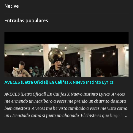
Native
Entradas populares
AVECES (Letra Oficial) En Califas X Nuevo Instinto Lyrics
AVECES (Letra Oficial) En Califas X Nuevo Instinto Lyrics A veces
me enciendo un Marlboro a veces me prendo un churrito de Mota
bien apestosa A veces me he visto tumbado a veces me visto como
un Licenciado como si fuera un abogado El chiste es que hago lo
que quiero pues así soy me mandó yo tengo el control a todos yo
les paro el dedo soy hocicon un malcriado un malandrón Que Les