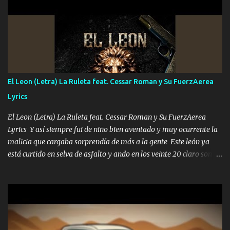
importa no saben nada falsas las risas las que me miran hay gente
corriente no quieren verte subir de level trucha mis plebes Música
A veces me pongo un sombrero a veces me ven la cachucha de lado
con la mirada siempre en alto A veces me fajó una super o a veces
me fajó una Glock siempre armado todas las generaciones yo
traigo El chiste es que hago lo que quiero pues así soy me mandó
yo tengo el control a todos yo les paro el dedo soy hocicon un
El Leon (Letra) La Ruleta feat. Cessar Roman y Su FuerzAerea
malcriado un malandrón Que Les importa no saben nada falsas
Lyrics
las risas las que me miran hay gente corriente no quieren ve...
El Leon (Letra) La Ruleta feat. Cessar Roman y Su FuerzAerea
Lyrics Y así siempre fui de niño bien aventado y muy ocurrente la
malicia que cargaba sorprendía de más a la gente Este león ya
está curtido en selva de asfalto y ando en los veinte 20 claro son
mis años Leon mi clave por si hay pendiente Tranquilo me la
navego ando en lo mío sin ni un pendiente si hay problemas lo
arreglamos padrino yo brincó en caliente Y No me paran aquí hay
pa más pues hay charola les voy a dar hasta topar pues no hay de
otra Música Surcando bien mi camino voy por mi línea no veo a
los lados aquel que no corre vuela no se me duerm voy chicoteado