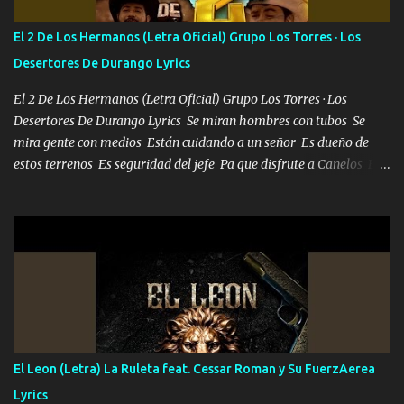
cuenta chequeen gráficas del kitch
El 2 De Los Hermanos (Letra Oficial) Grupo Los Torres · Los
Desertores De Durango Lyrics
El 2 De Los Hermanos (Letra Oficial) Grupo Los Torres · Los
Desertores De Durango Lyrics Se miran hombres con tubos Se
mira gente con medios Están cuidando a un señor Es dueño de
estos terrenos Es seguridad del jefe Pa que disfrute a Canelos Es
el DOS de los HERMANOS un cerebro 🧠 inteligente junto con su
hermano el TRES blindado el Estado tiene andan ESPERANDO al
UNO QUE PRONTO ESTARÁ PRESENTE Que no falten las bucanas
ni tampoco las mujeres porque es platica de grandes por eso hay
que estar alegres doy las instrucciones para atender los deberes
Música Si es que salta algún problema de confianza tengo gente
ahí está el Hombre Cuarenta y también Pariente 7 arreglan
cualquier problema no más es cuestión que ordené NOS HACE
FALTA UN HERMANO DE CLAVE ERA EL 24 SIEMPRE FUE UN
El Leon (Letra) La Ruleta feat. Cessar Roman y Su FuerzAerea
HOMBRE VALIENTE POR ALGO M'URIÓ PELEAND0 SIEMPRE
Lyrics
VIO POR LA FAMILIA PARA QUE SIGA EL LEGADO Es el DOS de