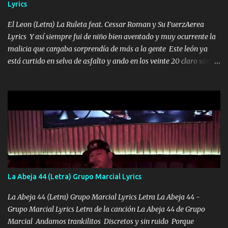
Lyrics
VIO POR LA FAMILIA PARA QUE SIGA EL LEGADO Es el DOS de
los HERMANOS un cerebro inteligente y com...
El Leon (Letra) La Ruleta feat. Cessar Roman y Su FuerzAerea
Lyrics Y así siempre fui de niño bien aventado y muy ocurrente la
malicia que cargaba sorprendía de más a la gente Este león ya
está curtido en selva de asfalto y ando en los veinte 20 claro son
mis años Leon mi clave por si hay pendiente Tranquilo me la
navego ando en lo mío sin ni un pendiente si hay problemas lo
arreglamos padrino yo brincó en caliente Y No me paran aquí hay
pa más pues hay charola les voy a dar hasta topar pues no hay de
otra Música Surcando bien mi camino voy por mi línea no veo a
los lados aquel que no corre vuela no se me duerm voy chicoteado
Ya pasé varias hazañas ya tienen rato que me agarran el colmillo
de este León los estatales no sé esperaron Al tiro esta la PrimiZa
también la nueve que cargo al lado doy la mano al que su amigo y
La Abeja 44 (Letra) Grupo Marcial Lyrics
al traicionero damos pa abajo Y No me paran aquí hay pa más
pues hay charola les voy a dar hasta topar pues no hay de otra...
La Abeja 44 (Letra) Grupo Marcial Lyrics Letra La Abeja 44 -
Grupo Marcial Lyrics Letra de la canción La Abeja 44 de Grupo
Marcial Andamos trankilitos Discretos y sin ruido Porque