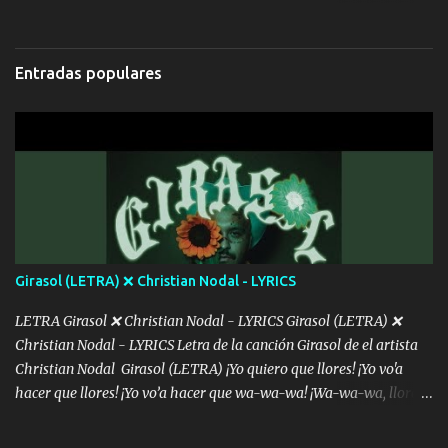
Hoy me levanté bromista y me tienes que aguantar No quiero
bromear contigo, de ti quiero bromear Tú eres un chiste, cabrón,
cada que intentas cantar Cada que intentas rapear, cada que
Entradas populares
intentas rimar Pobre payaso que usa a todo el mundo pa' conectar
con la gente Dices "Latino Gang" pero pisas a to'a tu gente Pa’ dar
mensajes, m'ijo, hay quе ser coherentеs Si tú no eres artista, al
menos se prudente Hoy me sabe a mierda, traigo un Balvin en los
dientes Por falta de empatía le toca ser resiliente ¿Acaso eres
consciente de los followers que mueves? Parcerito, abre los ojos y
ve el poder que tienes Otro chiste malo son los nombres de tus
álbum's "José, vibras colores con la energía del diablo " ¿Si ...
Girasol (LETRA) ❌ Christian Nodal - LYRICS
LETRA Girasol ❌ Christian Nodal - LYRICS Girasol (LETRA) ❌
Christian Nodal - LYRICS Letra de la canción Girasol de el artista
Christian Nodal Girasol (LETRA) ¡Yo quiero que llores! ¡Yo vo'a
hacer que llores! ¡Yo vo’a hacer que wa-wa-wa! ¡Wa-wa-wa, llores!
Hoy me levanté bromista y me tienes que aguantar No quiero
bromear contigo, de ti quiero bromear Tú eres un chiste, cabrón,