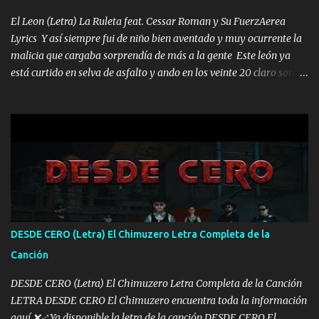
los HERMANOS un cerebro inteligente y com...
El Leon (Letra) La Ruleta feat. Cessar Roman y Su FuerzAerea
Lyrics Y así siempre fui de niño bien aventado y muy ocurrente la
malicia que cargaba sorprendía de más a la gente Este león ya
está curtido en selva de asfalto y ando en los veinte 20 claro son
mis años Leon mi clave por si hay pendiente Tranquilo me la
navego ando en lo mío sin ni un pendiente si hay problemas lo
arreglamos padrino yo brincó en caliente Y No me paran aquí hay
pa más pues hay charola les voy a dar hasta topar pues no hay de
otra Música Surcando bien mi camino voy por mi línea no veo a
los lados aquel que no corre vuela no se me duerm voy chicoteado
Ya pasé varias hazañas ya tienen rato que me agarran el colmillo
de este León los estatales no sé esperaron Al tiro esta la PrimiZa
también la nueve que cargo al lado doy la mano al que su amigo y
DESDE CERO (Letra) El Chimuzero Letra Completa de la
al traicionero damos pa abajo Y No me paran aquí hay pa más
Canción
pues hay charola les voy a dar hasta topar pues no hay de otra...
DESDE CERO (Letra) El Chimuzero Letra Completa de la Canción
LETRA DESDE CERO El Chimuzero encuentra toda la información
aquí ❌♐ Ya disponible la letra de la canción DESDE CERO El