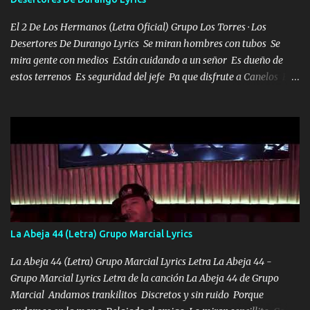
misma piedra me vuelvo a tropezar Cuando ando de enamorado
en corto me tiró a per...
El 2 De Los Hermanos (Letra Oficial) Grupo Los Torres · Los
Desertores De Durango Lyrics Se miran hombres con tubos Se
mira gente con medios Están cuidando a un señor Es dueño de
estos terrenos Es seguridad del jefe Pa que disfrute a Canelos Es
el DOS de los HERMANOS un cerebro 🧠 inteligente junto con su
hermano el TRES blindado el Estado tiene andan ESPERANDO al
UNO QUE PRONTO ESTARÁ PRESENTE Que no falten las bucanas
ni tampoco las mujeres porque es platica de grandes por eso hay
que estar alegres doy las instrucciones para atender los deberes
Música Si es que salta algún problema de confianza tengo gente
ahí está el Hombre Cuarenta y también Pariente 7 arreglan
cualquier problema no más es cuestión que ordené NOS HACE
FALTA UN HERMANO DE CLAVE ERA EL 24 SIEMPRE FUE UN
La Abeja 44 (Letra) Grupo Marcial Lyrics
HOMBRE VALIENTE POR ALGO M'URIÓ PELEAND0 SIEMPRE
VIO POR LA FAMILIA PARA QUE SIGA EL LEGADO Es el DOS de
La Abeja 44 (Letra) Grupo Marcial Lyrics Letra La Abeja 44 -
los HERMANOS un cerebro inteligente y com...
Grupo Marcial Lyrics Letra de la canción La Abeja 44 de Grupo
Marcial Andamos trankilitos Discretos y sin ruido Porque