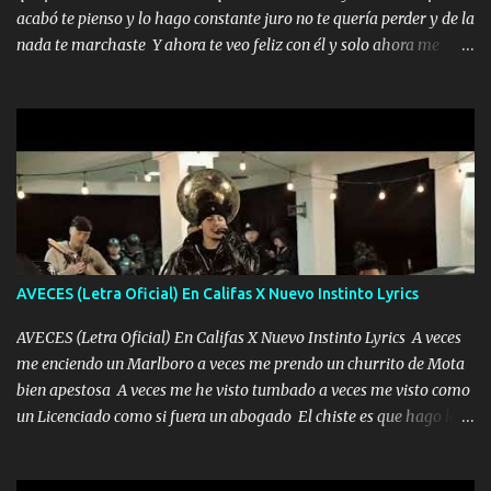
madre no quiero dejar de tenerte no ayuda la p'uta loquera y al
acabó te pienso y lo hago constante juro no te quería perder y de la
chile quisiera ser menos de ti dependiente la pinche tristeza me
nada te marchaste Y ahora te veo feliz con él y solo ahora me
encierra princesa tu sabes que nunca saldras de mi mente Ella era
quedé yo y la luna cantamos y por ti nos embriagamos' Quién
la peligro...
sabe que será de mí si contigo fue muy feliz a lo mejor no lloro
pero muy en el fondo te adoro' Música Me muero por ir a buscarte
pero eso ya no va a pasar me perderé en la soledad Porque me
mirabas bonito si yo no fui el final feliz el final fue triste pa mí Y
duele no tenerte aquí sabiendo que moría por ti yo y la luna
cantamos y por ti nos embriagamos Quién sabe qué será de mí si
contigo fui muy feliz a lo mejor no lloró pero muy en el fondo te
adoro
AVECES (Letra Oficial) En Califas X Nuevo Instinto Lyrics
AVECES (Letra Oficial) En Califas X Nuevo Instinto Lyrics A veces
me enciendo un Marlboro a veces me prendo un churrito de Mota
bien apestosa A veces me he visto tumbado a veces me visto como
un Licenciado como si fuera un abogado El chiste es que hago lo
que quiero pues así soy me mandó yo tengo el control a todos yo
les paro el dedo soy hocicon un malcriado un malandrón Que Les