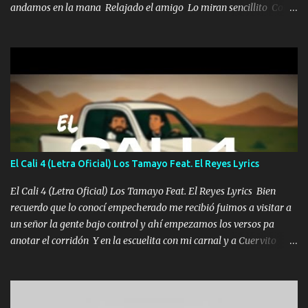
andamos en la mana Relajado el amigo Lo miran sencillito Con
una Glock bien fajada Lo miran relajado La vida disfrutando Y la
gente siempre criticando Nos miran algo bueno Ya sera ropa,
diamante lo que me cuelgan en el cuello (Chorus) Y cuando
coronamos Se jala los marciales Y sus guitarras ya van sonando
Un gallardo me prendo Para agarrar el vuelo y la mente y
tranquilizando Tomense un buen trago Y así es como empezamos
los versos que voy cantando (Music) A vido alta y bajas La carreta
se atora Pero nunca le aflojamos Ya me han pasado cosas Y
aunque ustedes no sepan Pero la vida es muy corta Hay que
El Cali 4 (Letra Oficial) Los Tamayo Feat. El Reyes Lyrics
echarle chingazos Y seguir trabajando porque nada es...
El Cali 4 (Letra Oficial) Los Tamayo Feat. El Reyes Lyrics Bien
recuerdo que lo conocí empecherado me recibió fuimos a visitar a
un señor la gente bajo control y ahí empezamos los versos pa
anotar el corridón Y en la escuelita con mi carnal y a Cuervito
mandó a saludar la bergacera del Alamar pensó no llegó al final y
aquí se cumplen las reglas no secuestr0 no r0bar De La C giró la
orden nos comanda el doble P bien firmes con Alto PRIETO y la
camisa es color Verde y peleam0s la Bandera por todita a la ciudad