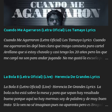
quieren billetes y yo que solo ocupo verte Recuerdo echábamos
pasión en la troca tus labios besándome yo quitándote la ropa no
quiero que sea nunca con otra yo quiero llevarte a la Luna y si
quieres en ese momento te pido que seas mi esposa Chingada
madre no quiero dejar de tenerte no ayuda la p'uta loquera y al
Cuando Me Agarraron (Letra Oficial) Los Tamayo Lyrics
chile quisiera ser menos de ti dependiente la pinche tristeza me
encierra princesa tu sabes que nunca saldras de mi mente Ella era
Cuando Me Agarraron (Letra Oficial) Los Tamayo Lyrics Cuando
la peligro...
me agarraron les dejé bien claro que traigo camiseta puro cartel
Arellano que si estoy chavalo y casi tengo los 20 años pero los que
me cargó no son para andar jugando No me gustó la escuela pero
las libretas para el otro lado las fuimos mandando Ya nos
difamaron y nos han tachado sigue la vieja guardia y sigue bien
firme el legado que si como me llamó varios ya se han preguntado
La Bola 8 (Letra Oficial) (Live) · Herencia De Grandes Lyrics
Yo Soy El De Las Pacas Sobrino Del Brazo Armad0 Con mi Glock
La Bola 8 (Letra Oficial) (Live) · Herencia De Grandes Lyrics La
fajado y mi R terciado me van a ver allá por TJ para un licenciado
bola ocho está sobre la mesa y para que sepan hay resultado
mando un abrazo andamos al cien Choritas también Música
bueno porque aquí no hay mermas soy de palabra y de muy buen
Ando en la colonia bien acelerado traigo un M2 que nunca me ha
trato Si lo ven no sé imaginan pues no aparenta pero es Bragado a
fallado para mi compadre mandó un fuerte abrazo también al
cualquiera lo saluda que dice mi toro como ha estado No soy de
Especial sabe que lo apreciamos En los mejores antros me verán