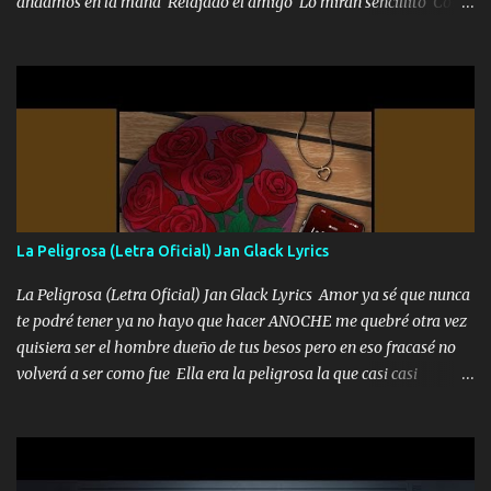
andamos en la mana Relajado el amigo Lo miran sencillito Con
una Glock bien fajada Lo miran relajado La vida disfrutando Y la
gente siempre criticando Nos miran algo bueno Ya sera ropa,
diamante lo que me cuelgan en el cuello (Chorus) Y cuando
coronamos Se jala los marciales Y sus guitarras ya van sonando
Un gallardo me prendo Para agarrar el vuelo y la mente y
tranquilizando Tomense un buen trago Y así es como empezamos
los versos que voy cantando (Music) A vido alta y bajas La carreta
se atora Pero nunca le aflojamos Ya me han pasado cosas Y
aunque ustedes no sepan Pero la vida es muy corta Hay que
La Peligrosa (Letra Oficial) Jan Glack Lyrics
echarle chingazos Y seguir trabajando porque nada es...
La Peligrosa (Letra Oficial) Jan Glack Lyrics Amor ya sé que nunca
te podré tener ya no hayo que hacer ANOCHE me quebré otra vez
quisiera ser el hombre dueño de tus besos pero en eso fracasé no
volverá a ser como fue Ella era la peligrosa la que casi casi
convertí en mi esposa la que no importaba si llegaba tarde se
ponía contenta con un par de rosas Y aunque pasen cien años cien
años solo pienso en ti mami no me crees se que no me crees
Música Amar me duele estoy rodeado de mujeres pero solo