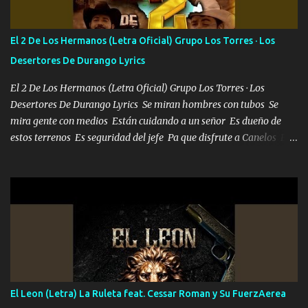
tu vida, y está bien Porque lo que tengo nadie lo tiene Una me está
escribiendo y la otra me va a llamar Quiere que vaya a verla y que
El 2 De Los Hermanos (Letra Oficial) Grupo Los Torres · Los
la invite a cenar Otras más me están pidiendo que las saque a
Desertores De Durango Lyrics
bailar Pero es que tengo un par de conciertos más que llenar Se
mueven solo por el interés P...
El 2 De Los Hermanos (Letra Oficial) Grupo Los Torres · Los
Desertores De Durango Lyrics Se miran hombres con tubos Se
mira gente con medios Están cuidando a un señor Es dueño de
estos terrenos Es seguridad del jefe Pa que disfrute a Canelos Es
el DOS de los HERMANOS un cerebro 🧠 inteligente junto con su
hermano el TRES blindado el Estado tiene andan ESPERANDO al
UNO QUE PRONTO ESTARÁ PRESENTE Que no falten las bucanas
ni tampoco las mujeres porque es platica de grandes por eso hay
que estar alegres doy las instrucciones para atender los deberes
Música Si es que salta algún problema de confianza tengo gente
ahí está el Hombre Cuarenta y también Pariente 7 arreglan
cualquier problema no más es cuestión que ordené NOS HACE
FALTA UN HERMANO DE CLAVE ERA EL 24 SIEMPRE FUE UN
El Leon (Letra) La Ruleta feat. Cessar Roman y Su FuerzAerea
HOMBRE VALIENTE POR ALGO M'URIÓ PELEAND0 SIEMPRE