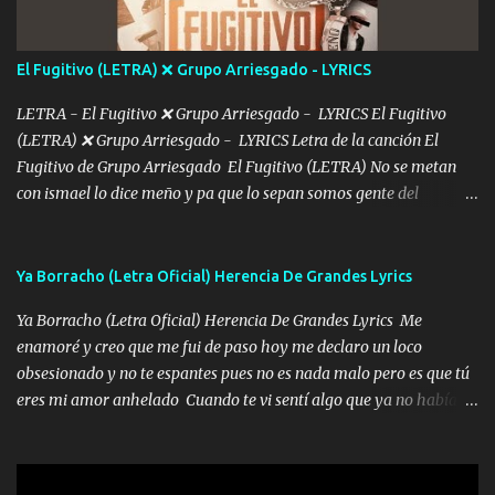
imagino tu sombra Clase azul es el tequila e interior la ropa Clip
cap la champagne el polvo es color rosa Me contacto un ángel eres
tú mi hermosa La que me alegra los días y sigo tomando Y
El Fugitivo (LETRA) ❌ Grupo Arriesgado - LYRICS
pensar... Que tú ya no vas a estar Pasarán... Solito me dejaras
Intentar... ...
LETRA - El Fugitivo ❌ Grupo Arriesgado - LYRICS El Fugitivo
(LETRA) ❌ Grupo Arriesgado - LYRICS Letra de la canción El
Fugitivo de Grupo Arriesgado El Fugitivo (LETRA) No se metan
con ismael lo dice meño y pa que lo sepan somos gente del
sombrero y la mayiza aquí se respeta pa los rumbos del azache
paseo tranquilo pues son mi tierra por ahí les tire una clave y del M
grande traemos la bandera 04 se oye por los radios y bien
Ya Borracho (Letra Oficial) Herencia De Grandes Lyrics
pendientes andan los chávalos la espalda me van cuidando y si se
Ya Borracho (Letra Oficial) Herencia De Grandes Lyrics Me
ofrece también peleam'os bien atentó el compa huicho la corta al
enamoré y creo que me fui de paso hoy me declaro un loco
cinto y radios colgados cuando salimos del rancho carros
obsesionado y no te espantes pues no es nada malo pero es que tú
blindándos y bien equipados no somos gente de problemas pero
eres mi amor anhelado Cuando te vi sentí algo que ya no había
defendemos muy bien nuestra tierra buena sombra nos cobija y el
aquí quise elegir por mí y me decidí por ti Y ya borracho me
mismo ranchero es el que patrocina No crean que se me ah
parqueo por tu ventana para llevarte las canciones que te encantan
olvidado en aqueyos topes aquel atentado rápido corrió el mitote
pa enamorarte las flores no son tan caras pero llevan todo el
y con voz de mando les dijo don mayo que rescaten a manuel