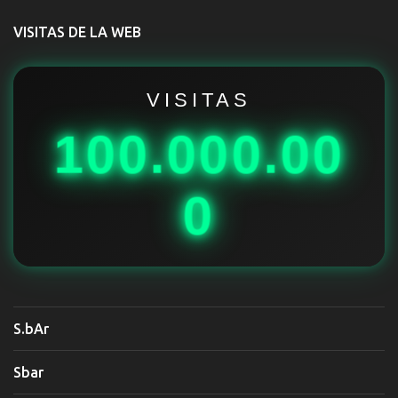
t
VISITAS DE LA WEB
a
r
i
VISITAS
o
100.000.00
s
0
S.bAr
Sbar