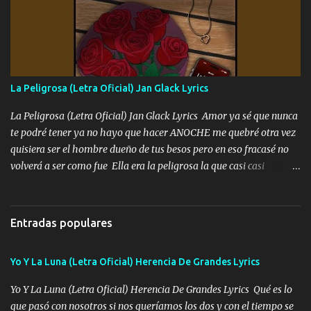
fajado y mi R terciado me van a ver allá por TJ para un licenciado
mando un abrazo andamos al cien Choritas también Música
Ando en la colonia bien acelerado traigo un M2 que nunca me ha
fallado para mi compadre mandó un fuerte abrazo también al
Especial sabe que lo apreciamos En los mejores antros me verán
La Peligrosa (Letra Oficial) Jan Glack Lyrics
tomando con mujeres hermosas y botellas destapando siempre
bien cuidado bien atrabancado y a los que me conocen ya saben de
La Peligrosa (Letra Oficial) Jan Glack Lyrics Amor ya sé que nunca
lo que hablo Entre lob...
te podré tener ya no hayo que hacer ANOCHE me quebré otra vez
quisiera ser el hombre dueño de tus besos pero en eso fracasé no
volverá a ser como fue Ella era la peligrosa la que casi casi
convertí en mi esposa la que no importaba si llegaba tarde se
ponía contenta con un par de rosas Y aunque pasen cien años cien
años solo pienso en ti mami no me crees se que no me crees
Entradas populares
Música Amar me duele estoy rodeado de mujeres pero solo
quieren billetes y yo que solo ocupo verte Recuerdo echábamos
Yo Y La Luna (Letra Oficial) Herencia De Grandes Lyrics
pasión en la troca tus labios besándome yo quitándote la ropa no
quiero que sea nunca con otra yo quiero llevarte a la Luna y si
Yo Y La Luna (Letra Oficial) Herencia De Grandes Lyrics Qué es lo
quieres en ese momento te pido que seas mi esposa Chingada
que pasó con nosotros si nos queríamos los dos y con el tiempo se