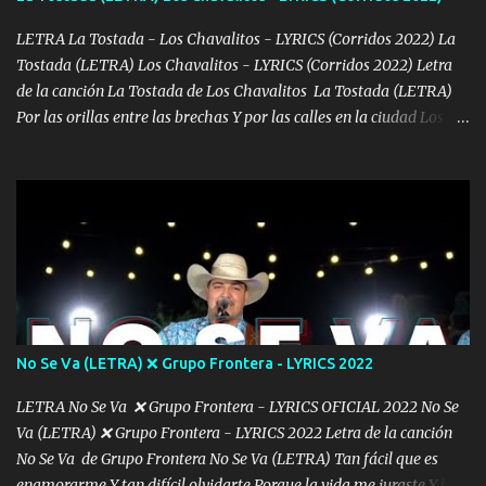
MOTA SOLO LA FUMAMOS DONDE SE ME ANTOJA UN GALLO
FORJAMOS ESTOY BIEN CONECTADO Y GENTE TRAIGO AL
LETRA La Tostada - Los Chavalitos - LYRICS (Corridos 2022) La
MANDO YA DIJE MI NOMBRE Y NI CUENTA SE HAN DADO♦️🔷
Tostada (LETRA) Los Chavalitos - LYRICS (Corridos 2022) Letra
CON CUIDADO Y PRECAVIDO ME LA PASÓ CON LOS GRING0S
de la canción La Tostada de Los Chavalitos La Tostada (LETRA)
HAY QUE SER DISIMULADO 🔷♦️🔷 MÚSICA 🍀💶🍀💶💵💶🍀💶🍀💶
Por las orillas entre las brechas Y por las calles en la ciudad Los
BOTELLAS DE WHISKY...
Motorolas son digitales Alto el volumen para escuchar Porque el
gobierno anda bien perro Y dicen que nos van a agarrar Ni que mis
balas fueran de goma Sus chalequitos van a reventar Una tostada
para el antojó Los lanza papas caliente van Un tartamudo que
nunca me habla Pero que los hace recular Uno con banda y no es
con tuba Un mínimi para tronar Docientos tiros andan filosos Sus
vacaciones quieren agarrar Muy bien copiado mis chavalones
Todos en unos al patrullar Los del estado y cascos negros Trucha
con ellos pal norte van Aquí hay de toño para atorarlos Pero mejor
No Se Va (LETRA) ❌ Grupo Frontera - LYRICS 2022
los vamos a esquivar Porque entre ellos hay en cubierto Sus
movimientos vamos a checar Hemos topado con los del agua Y
LETRA No Se Va ❌ Grupo Frontera - LYRICS OFICIAL 2022 No Se
con los de la guardia nacional Nos han quitado a...
Va (LETRA) ❌ Grupo Frontera - LYRICS 2022 Letra de la canción
No Se Va de Grupo Frontera No Se Va (LETRA) Tan fácil que es
enamorarme Y tan difícil olvidarte Porque la vida me juraste Y hoy