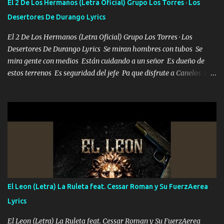
El 2 De Los Hermanos (Letra Oficial) Grupo Los Torres · Los
Desertores De Durango Lyrics
El 2 De Los Hermanos (Letra Oficial) Grupo Los Torres · Los
Desertores De Durango Lyrics Se miran hombres con tubos Se
mira gente con medios Están cuidando a un señor Es dueño de
estos terrenos Es seguridad del jefe Pa que disfrute a Canelos Es
el DOS de los HERMANOS un cerebro 🧠 inteligente junto con su
hermano el TRES blindado el Estado tiene andan ESPERANDO al
UNO QUE PRONTO ESTARÁ PRESENTE Que no falten las bucanas
ni tampoco las mujeres porque es platica de grandes por eso hay
que estar alegres doy las instrucciones para atender los deberes
Música Si es que salta algún problema de confianza tengo gente
ahí está el Hombre Cuarenta y también Pariente 7 arreglan
cualquier problema no más es cuestión que ordené NOS HACE
FALTA UN HERMANO DE CLAVE ERA EL 24 SIEMPRE FUE UN
El Leon (Letra) La Ruleta feat. Cessar Roman y Su FuerzAerea
HOMBRE VALIENTE POR ALGO M'URIÓ PELEAND0 SIEMPRE
Lyrics
VIO POR LA FAMILIA PARA QUE SIGA EL LEGADO Es el DOS de
los HERMANOS un cerebro inteligente y com...
El Leon (Letra) La Ruleta feat. Cessar Roman y Su FuerzAerea