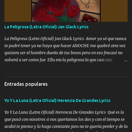
mando un abrazo andamos al cien Choritas también Música
Ando en la colonia bien acelerado traigo un M2 que nunca me ha
fallado para mi compadre mandó un fuerte abrazo también al
Especial sabe que lo apreciamos En los mejores antros me verán
La Peligrosa (Letra Oficial) Jan Glack Lyrics
tomando con mujeres hermosas y botellas destapando siempre
bien cuidado bien atrabancado y a los que me conocen ya saben de
La Peligrosa (Letra Oficial) Jan Glack Lyrics Amor ya sé que nunca
lo que hablo Entre lob...
te podré tener ya no hayo que hacer ANOCHE me quebré otra vez
quisiera ser el hombre dueño de tus besos pero en eso fracasé no
volverá a ser como fue Ella era la peligrosa la que casi casi
convertí en mi esposa la que no importaba si llegaba tarde se
ponía contenta con un par de rosas Y aunque pasen cien años cien
años solo pienso en ti mami no me crees se que no me crees
Entradas populares
Música Amar me duele estoy rodeado de mujeres pero solo
quieren billetes y yo que solo ocupo verte Recuerdo echábamos
Yo Y La Luna (Letra Oficial) Herencia De Grandes Lyrics
pasión en la troca tus labios besándome yo quitándote la ropa no
quiero que sea nunca con otra yo quiero llevarte a la Luna y si
Yo Y La Luna (Letra Oficial) Herencia De Grandes Lyrics Qué es lo
quieres en ese momento te pido que seas mi esposa Chingada
que pasó con nosotros si nos queríamos los dos y con el tiempo se
madre no quiero dejar de tenerte no ayuda la p'uta loquera y al
acabó te pienso y lo hago constante juro no te quería perder y de la
chile quisiera ser menos de ti dependiente la pinche tristeza me