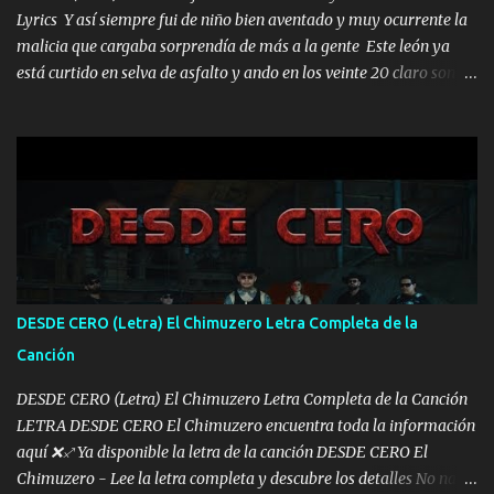
Lyrics Y así siempre fui de niño bien aventado y muy ocurrente la
malicia que cargaba sorprendía de más a la gente Este león ya
está curtido en selva de asfalto y ando en los veinte 20 claro son
mis años Leon mi clave por si hay pendiente Tranquilo me la
navego ando en lo mío sin ni un pendiente si hay problemas lo
arreglamos padrino yo brincó en caliente Y No me paran aquí hay
pa más pues hay charola les voy a dar hasta topar pues no hay de
otra Música Surcando bien mi camino voy por mi línea no veo a
los lados aquel que no corre vuela no se me duerm voy chicoteado
Ya pasé varias hazañas ya tienen rato que me agarran el colmillo
de este León los estatales no sé esperaron Al tiro esta la PrimiZa
también la nueve que cargo al lado doy la mano al que su amigo y
DESDE CERO (Letra) El Chimuzero Letra Completa de la
al traicionero damos pa abajo Y No me paran aquí hay pa más
Canción
pues hay charola les voy a dar hasta topar pues no hay de otra...
DESDE CERO (Letra) El Chimuzero Letra Completa de la Canción
LETRA DESDE CERO El Chimuzero encuentra toda la información
aquí ❌♐ Ya disponible la letra de la canción DESDE CERO El
Chimuzero - Lee la letra completa y descubre los detalles No nací