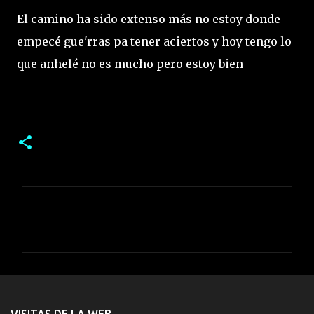
El camino ha sido extenso más no estoy donde
empecé gue'rras pa tener aciertos y hoy tengo lo
que anhelé no es mucho pero estoy bien
C
o
m
e
n
t
VISITAS DE LA WEB