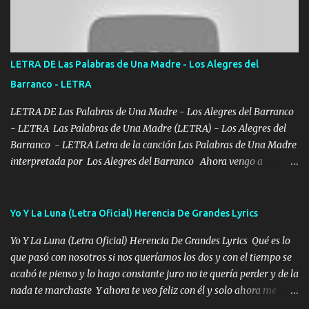
Bellas Artes me ve en las blancas ya hace falta mi APA FLACO
verde se le extraña pa que sepan Aquí Pura GENTE DE LA RANA 🐸
POR CLAVE ES EL CALI 4 EN LA CIUDAD TIJUANA Música Al
tirante andamos mi carnal atento a cualquier necesidad no porque
LETRA DE Las Palabras de Una Madre - Los Alegres del
se ve limpio el camino nos confiamos al andar y nunca con la
Barranco - LETRA
misma piedra me vuelvo a tropezar Cuando ando de enamorado
en corto me tiró a per...
LETRA DE Las Palabras de Una Madre - Los Alegres del Barranco
- LETRA Las Palabras de Una Madre (LETRA) - Los Alegres del
Barranco - LETRA Letra de la canción Las Palabras de Una Madre
interpretada por Los Alegres del Barranco Ahora vengo a
visitarte, a tu txumba a saludarte, se que del cielo me vez y desde
halla has de cuidarme, son palabras de una madre, que lleva en el
viento a su hijo y aunque ahora ya este con Dios el destino así lo
Yo Y La Luna (Letra Oficial) Herencia De Grandes Lyrics
quiso, él tiempo sigue pasando y nunca te olvidaremos, aquí
Yo Y La Luna (Letra Oficial) Herencia De Grandes Lyrics Qué es lo
seguiré esperando hasta volvernos a vernos El recuerdo que yo
que pasó con nosotros si nos queríamos los dos y con el tiempo se
tengo de mi mente no se va, en mi corazón me llevo lo mismo que
acabó te pienso y lo hago constante juro no te quería perder y de la
tu papá, a veces me pongo triste porque no puedo mirarte, mas se
nada te marchaste Y ahora te veo feliz con él y solo ahora me
que tu me escuchas porque tu eres mi gran ángel, El desespero me
quedé yo y la luna cantamos y por ti nos embriagamos' Quién