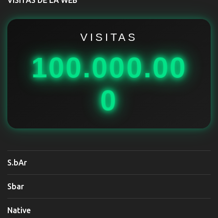
a
r
i
VISITAS
o
100.000.00
s
0
S.bAr
Sbar
Native