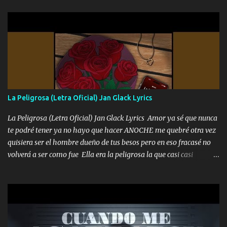
gente siempre criticando Nos miran algo bueno Ya sera ropa,
diamante lo que me cuelgan en el cuello (Chorus) Y cuando
coronamos Se jala los marciales Y sus guitarras ya van sonando
Un gallardo me prendo Para agarrar el vuelo y la mente y
tranquilizando Tomense un buen trago Y así es como empezamos
los versos que voy cantando (Music) A vido alta y bajas La carreta
se atora Pero nunca le aflojamos Ya me han pasado cosas Y
aunque ustedes no sepan Pero la vida es muy corta Hay que
La Peligrosa (Letra Oficial) Jan Glack Lyrics
echarle chingazos Y seguir trabajando porque nada es...
La Peligrosa (Letra Oficial) Jan Glack Lyrics Amor ya sé que nunca
te podré tener ya no hayo que hacer ANOCHE me quebré otra vez
quisiera ser el hombre dueño de tus besos pero en eso fracasé no
volverá a ser como fue Ella era la peligrosa la que casi casi
convertí en mi esposa la que no importaba si llegaba tarde se
ponía contenta con un par de rosas Y aunque pasen cien años cien
años solo pienso en ti mami no me crees se que no me crees
Música Amar me duele estoy rodeado de mujeres pero solo
quieren billetes y yo que solo ocupo verte Recuerdo echábamos