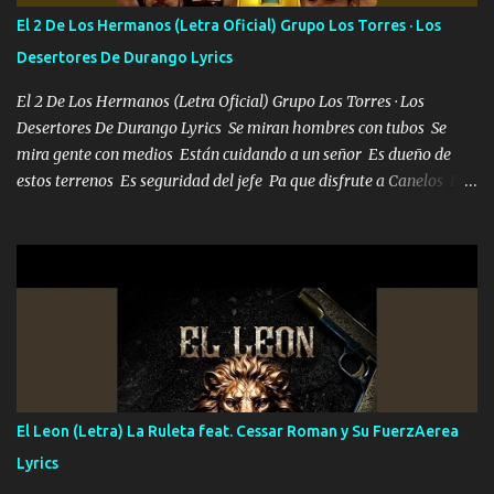
escribiendo y la otra me va a llamar Quiere que vaya a verla y que
El 2 De Los Hermanos (Letra Oficial) Grupo Los Torres · Los
la invite a cenar Otras más me están pidiendo que las saque a
Desertores De Durango Lyrics
bailar Pero es que tengo un par de conciertos más que llenar Se
mueven solo por el interés P...
El 2 De Los Hermanos (Letra Oficial) Grupo Los Torres · Los
Desertores De Durango Lyrics Se miran hombres con tubos Se
mira gente con medios Están cuidando a un señor Es dueño de
estos terrenos Es seguridad del jefe Pa que disfrute a Canelos Es
el DOS de los HERMANOS un cerebro 🧠 inteligente junto con su
hermano el TRES blindado el Estado tiene andan ESPERANDO al
UNO QUE PRONTO ESTARÁ PRESENTE Que no falten las bucanas
ni tampoco las mujeres porque es platica de grandes por eso hay
que estar alegres doy las instrucciones para atender los deberes
Música Si es que salta algún problema de confianza tengo gente
ahí está el Hombre Cuarenta y también Pariente 7 arreglan
cualquier problema no más es cuestión que ordené NOS HACE
FALTA UN HERMANO DE CLAVE ERA EL 24 SIEMPRE FUE UN
El Leon (Letra) La Ruleta feat. Cessar Roman y Su FuerzAerea
HOMBRE VALIENTE POR ALGO M'URIÓ PELEAND0 SIEMPRE
Lyrics
VIO POR LA FAMILIA PARA QUE SIGA EL LEGADO Es el DOS de