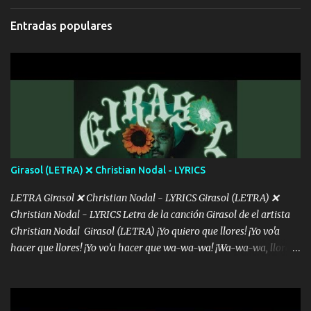
bromear contigo, de ti quiero bromear Tú eres un chiste, cabrón,
cada que intentas cantar Cada que intentas rapear, cada que
Entradas populares
intentas rimar Pobre payaso que usa a todo el mundo pa' conectar
con la gente Dices "Latino Gang" pero pisas a to'a tu gente Pa’ dar
mensajes, m'ijo, hay quе ser coherentеs Si tú no eres artista, al
menos se prudente Hoy me sabe a mierda, traigo un Balvin en los
dientes Por falta de empatía le toca ser resiliente ¿Acaso eres
consciente de los followers que mueves? Parcerito, abre los ojos y
ve el poder que tienes Otro chiste malo son los nombres de tus
álbum's "José, vibras colores con la energía del diablo " ¿Si ...
Girasol (LETRA) ❌ Christian Nodal - LYRICS
LETRA Girasol ❌ Christian Nodal - LYRICS Girasol (LETRA) ❌
Christian Nodal - LYRICS Letra de la canción Girasol de el artista
Christian Nodal Girasol (LETRA) ¡Yo quiero que llores! ¡Yo vo'a
hacer que llores! ¡Yo vo’a hacer que wa-wa-wa! ¡Wa-wa-wa, llores!
Hoy me levanté bromista y me tienes que aguantar No quiero
bromear contigo, de ti quiero bromear Tú eres un chiste, cabrón,
cada que intentas cantar Cada que intentas rapear, cada que