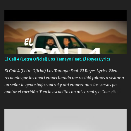
gente siempre criticando Nos miran algo bueno Ya sera ropa,
diamante lo que me cuelgan en el cuello (Chorus) Y cuando
coronamos Se jala los marciales Y sus guitarras ya van sonando
Un gallardo me prendo Para agarrar el vuelo y la mente y
tranquilizando Tomense un buen trago Y así es como empezamos
los versos que voy cantando (Music) A vido alta y bajas La carreta
se atora Pero nunca le aflojamos Ya me han pasado cosas Y
aunque ustedes no sepan Pero la vida es muy corta Hay que
El Cali 4 (Letra Oficial) Los Tamayo Feat. El Reyes Lyrics
echarle chingazos Y seguir trabajando porque nada es...
El Cali 4 (Letra Oficial) Los Tamayo Feat. El Reyes Lyrics Bien
recuerdo que lo conocí empecherado me recibió fuimos a visitar a
un señor la gente bajo control y ahí empezamos los versos pa
anotar el corridón Y en la escuelita con mi carnal y a Cuervito
mandó a saludar la bergacera del Alamar pensó no llegó al final y
aquí se cumplen las reglas no secuestr0 no r0bar De La C giró la
orden nos comanda el doble P bien firmes con Alto PRIETO y la
camisa es color Verde y peleam0s la Bandera por todita a la ciudad
con los drones patrullando la Frontera De Tijuana Bulevares