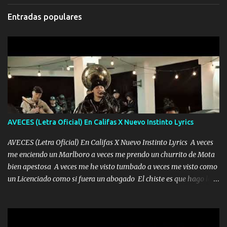
Entradas populares
AVECES (Letra Oficial) En Califas X Nuevo Instinto Lyrics
AVECES (Letra Oficial) En Califas X Nuevo Instinto Lyrics A veces
me enciendo un Marlboro a veces me prendo un churrito de Mota
bien apestosa A veces me he visto tumbado a veces me visto como
un Licenciado como si fuera un abogado El chiste es que hago lo
que quiero pues así soy me mandó yo tengo el control a todos yo
les paro el dedo soy hocicon un malcriado un malandrón Que Les
importa no saben nada falsas las risas las que me miran hay gente