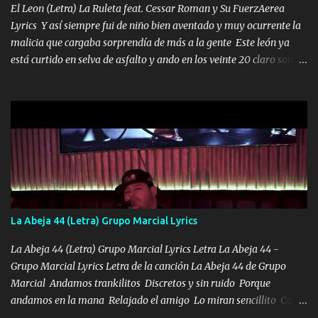
los HERMANOS un cerebro inteligente y com...
El Leon (Letra) La Ruleta feat. Cessar Roman y Su FuerzAerea
Lyrics Y así siempre fui de niño bien aventado y muy ocurrente la
malicia que cargaba sorprendía de más a la gente Este león ya
está curtido en selva de asfalto y ando en los veinte 20 claro son
mis años Leon mi clave por si hay pendiente Tranquilo me la
navego ando en lo mío sin ni un pendiente si hay problemas lo
arreglamos padrino yo brincó en caliente Y No me paran aquí hay
pa más pues hay charola les voy a dar hasta topar pues no hay de
otra Música Surcando bien mi camino voy por mi línea no veo a
los lados aquel que no corre vuela no se me duerm voy chicoteado
Ya pasé varias hazañas ya tienen rato que me agarran el colmillo
de este León los estatales no sé esperaron Al tiro esta la PrimiZa
también la nueve que cargo al lado doy la mano al que su amigo y
La Abeja 44 (Letra) Grupo Marcial Lyrics
al traicionero damos pa abajo Y No me paran aquí hay pa más
pues hay charola les voy a dar hasta topar pues no hay de otra...
La Abeja 44 (Letra) Grupo Marcial Lyrics Letra La Abeja 44 -
Grupo Marcial Lyrics Letra de la canción La Abeja 44 de Grupo
Marcial Andamos trankilitos Discretos y sin ruido Porque
andamos en la mana Relajado el amigo Lo miran sencillito Con
una Glock bien fajada Lo miran relajado La vida disfrutando Y la