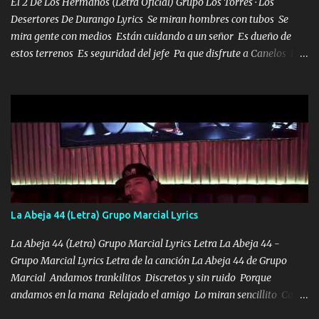
El 2 De Los Hermanos (Letra Oficial) Grupo Los Torres · Los
Desertores De Durango Lyrics Se miran hombres con tubos Se
mira gente con medios Están cuidando a un señor Es dueño de
estos terrenos Es seguridad del jefe Pa que disfrute a Canelos Es
el DOS de los HERMANOS un cerebro 🧠 inteligente junto con su
hermano el TRES blindado el Estado tiene andan ESPERANDO al
UNO QUE PRONTO ESTARÁ PRESENTE Que no falten las bucanas
ni tampoco las mujeres porque es platica de grandes por eso hay
que estar alegres doy las instrucciones para atender los deberes
Música Si es que salta algún problema de confianza tengo gente
ahí está el Hombre Cuarenta y también Pariente 7 arreglan
cualquier problema no más es cuestión que ordené NOS HACE
FALTA UN HERMANO DE CLAVE ERA EL 24 SIEMPRE FUE UN
La Abeja 44 (Letra) Grupo Marcial Lyrics
HOMBRE VALIENTE POR ALGO M'URIÓ PELEAND0 SIEMPRE
VIO POR LA FAMILIA PARA QUE SIGA EL LEGADO Es el DOS de
La Abeja 44 (Letra) Grupo Marcial Lyrics Letra La Abeja 44 -
los HERMANOS un cerebro inteligente y com...
Grupo Marcial Lyrics Letra de la canción La Abeja 44 de Grupo
Marcial Andamos trankilitos Discretos y sin ruido Porque
andamos en la mana Relajado el amigo Lo miran sencillito Con
una Glock bien fajada Lo miran relajado La vida disfrutando Y la