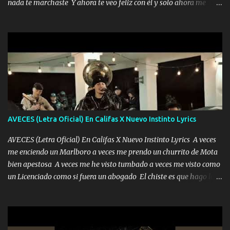
nada te marchaste Y ahora te veo feliz con él y solo ahora me
encierra princesa tu sabes que nunca saldras de mi mente Ella era
quedé yo y la luna cantamos y por ti nos embriagamos' Quién
la peligro...
sabe que será de mí si contigo fue muy feliz a lo mejor no lloro
pero muy en el fondo te adoro' Música Me muero por ir a buscarte
pero eso ya no va a pasar me perderé en la soledad Porque me
mirabas bonito si yo no fui el final feliz el final fue triste pa mí Y
duele no tenerte aquí sabiendo que moría por ti yo y la luna
cantamos y por ti nos embriagamos Quién sabe qué será de mí si
contigo fui muy feliz a lo mejor no lloró pero muy en el fondo te
adoro
AVECES (Letra Oficial) En Califas X Nuevo Instinto Lyrics
AVECES (Letra Oficial) En Califas X Nuevo Instinto Lyrics A veces
me enciendo un Marlboro a veces me prendo un churrito de Mota
bien apestosa A veces me he visto tumbado a veces me visto como
un Licenciado como si fuera un abogado El chiste es que hago lo
que quiero pues así soy me mandó yo tengo el control a todos yo
les paro el dedo soy hocicon un malcriado un malandrón Que Les
importa no saben nada falsas las risas las que me miran hay gente
corriente no quieren verte subir de level trucha mis plebes Música