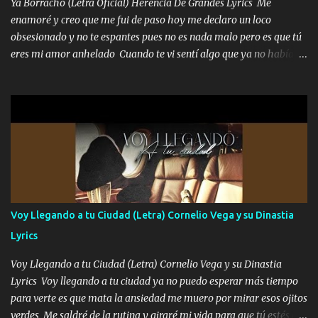
Ya Borracho (Letra Oficial) Herencia De Grandes Lyrics Me
que estaban muy raros me gritaba a donde tienes el clavo Yo me
enamoré y creo que me fui de paso hoy me declaro un loco
enfiesto me gusta vivir en grande más me cuido me gusta ser
obsesionado y no te espantes pues no es nada malo pero es que tú
responsable hay rateros envidiosos que no falten mi dios es grande
eres mi amor anhelado Cuando te vi sentí algo que ya no había
me cuida de las maldades Pa el equipo aquí le mando un abrazo
aquí quise elegir por mí y me decidí por ti Y ya borracho me
que conmigo aquí tiene mi respaldo...
parqueo por tu ventana para llevarte las canciones que te encantan
pa enamorarte las flores no son tan caras pero llevan todo el
cariño de mi alma Que pa febrero vendré frente a ti con mis
preguntas y digas que sí hacernos novios y verte feliz y muy
contenta como yo por ti Música Pregúntame qué es lo que me
enamora pa describirte unas cuantas horas también pregunta que
quiero contigo que seas dichosa al estar conmigo Y ya borracho
contéstame la llamada pa dedicarte unas bonitas palabras así
Voy Llegando a tu Ciudad (Letra) Cornelio Vega y su Dinastia
borracho me animo a decirte todo y puedo describirlo mucho que
Lyrics
me encantes Decirte que me siento muy feliz y emocionado por
tenerte aquí espero que quiera...
Voy Llegando a tu Ciudad (Letra) Cornelio Vega y su Dinastia
Lyrics Voy llegando a tu ciudad ya no puedo esperar más tiempo
para verte es que mata la ansiedad me muero por mirar esos ojitos
verdes Me saldré de la rutina y giraré mi vida para que tú estés en