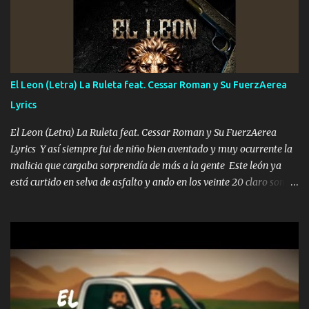
A veces me pongo un sombrero a veces me ven la cachucha de lado
con la mirada siempre en alto A veces me fajó una super o a veces
me fajó una Glock siempre armado todas las generaciones yo
traigo El chiste es que hago lo que quiero pues así soy me mandó
yo tengo el control a todos yo les paro el dedo soy hocicon un
El Leon (Letra) La Ruleta feat. Cessar Roman y Su FuerzAerea
malcriado un malandrón Que Les importa no saben nada falsas
Lyrics
las risas las que me miran hay gente corriente no quieren ve...
El Leon (Letra) La Ruleta feat. Cessar Roman y Su FuerzAerea
Lyrics Y así siempre fui de niño bien aventado y muy ocurrente la
malicia que cargaba sorprendía de más a la gente Este león ya
está curtido en selva de asfalto y ando en los veinte 20 claro son
mis años Leon mi clave por si hay pendiente Tranquilo me la
navego ando en lo mío sin ni un pendiente si hay problemas lo
arreglamos padrino yo brincó en caliente Y No me paran aquí hay
pa más pues hay charola les voy a dar hasta topar pues no hay de
otra Música Surcando bien mi camino voy por mi línea no veo a
los lados aquel que no corre vuela no se me duerm voy chicoteado
Ya pasé varias hazañas ya tienen rato que me agarran el colmillo