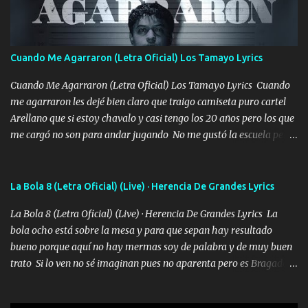
pasión en la troca tus labios besándome yo quitándote la ropa no
quiero que sea nunca con otra yo quiero llevarte a la Luna y si
quieres en ese momento te pido que seas mi esposa Chingada
madre no quiero dejar de tenerte no ayuda la p'uta loquera y al
Cuando Me Agarraron (Letra Oficial) Los Tamayo Lyrics
chile quisiera ser menos de ti dependiente la pinche tristeza me
encierra princesa tu sabes que nunca saldras de mi mente Ella era
Cuando Me Agarraron (Letra Oficial) Los Tamayo Lyrics Cuando
la peligro...
me agarraron les dejé bien claro que traigo camiseta puro cartel
Arellano que si estoy chavalo y casi tengo los 20 años pero los que
me cargó no son para andar jugando No me gustó la escuela pero
las libretas para el otro lado las fuimos mandando Ya nos
difamaron y nos han tachado sigue la vieja guardia y sigue bien
firme el legado que si como me llamó varios ya se han preguntado
La Bola 8 (Letra Oficial) (Live) · Herencia De Grandes Lyrics
Yo Soy El De Las Pacas Sobrino Del Brazo Armad0 Con mi Glock
La Bola 8 (Letra Oficial) (Live) · Herencia De Grandes Lyrics La
fajado y mi R terciado me van a ver allá por TJ para un licenciado
bola ocho está sobre la mesa y para que sepan hay resultado
mando un abrazo andamos al cien Choritas también Música
bueno porque aquí no hay mermas soy de palabra y de muy buen
Ando en la colonia bien acelerado traigo un M2 que nunca me ha
trato Si lo ven no sé imaginan pues no aparenta pero es Bragado a
fallado para mi compadre mandó un fuerte abrazo también al
cualquiera lo saluda que dice mi toro como ha estado No soy de
Especial sabe que lo apreciamos En los mejores antros me verán
muchos amigos los que yo tengo ya están contados mi familia es
tomando con mujeres hermosas y botellas destapando siempre