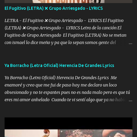
tú mi hermosa La que me alegra los días y sigo tomando Y
El Fugitivo (LETRA) ❌ Grupo Arriesgado - LYRICS
pensar... Que tú ya no vas a estar Pasarán... Solito me dejaras
Intentar... ...
LETRA - El Fugitivo ❌ Grupo Arriesgado - LYRICS El Fugitivo
(LETRA) ❌ Grupo Arriesgado - LYRICS Letra de la canción El
Fugitivo de Grupo Arriesgado El Fugitivo (LETRA) No se metan
con ismael lo dice meño y pa que lo sepan somos gente del
sombrero y la mayiza aquí se respeta pa los rumbos del azache
paseo tranquilo pues son mi tierra por ahí les tire una clave y del M
grande traemos la bandera 04 se oye por los radios y bien
Ya Borracho (Letra Oficial) Herencia De Grandes Lyrics
pendientes andan los chávalos la espalda me van cuidando y si se
Ya Borracho (Letra Oficial) Herencia De Grandes Lyrics Me
ofrece también peleam'os bien atentó el compa huicho la corta al
enamoré y creo que me fui de paso hoy me declaro un loco
cinto y radios colgados cuando salimos del rancho carros
obsesionado y no te espantes pues no es nada malo pero es que tú
blindándos y bien equipados no somos gente de problemas pero
eres mi amor anhelado Cuando te vi sentí algo que ya no había
defendemos muy bien nuestra tierra buena sombra nos cobija y el
aquí quise elegir por mí y me decidí por ti Y ya borracho me
mismo ranchero es el que patrocina No crean que se me ah
parqueo por tu ventana para llevarte las canciones que te encantan
olvidado en aqueyos topes aquel atentado rápido corrió el mitote
pa enamorarte las flores no son tan caras pero llevan todo el
y con voz de mando les dijo don mayo que rescaten a manuel
cariño de mi alma Que pa febrero vendré frente a ti con mis
porque lo estimo y lo quiero ami lado vivi...
preguntas y digas que sí hacernos novios y verte feliz y muy