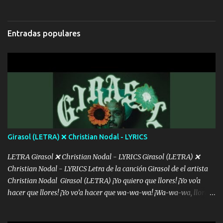
Hoy me levanté bromista y me tienes que aguantar No quiero
bromear contigo, de ti quiero bromear Tú eres un chiste, cabrón,
cada que intentas cantar Cada que intentas rapear, cada que
Entradas populares
intentas rimar Pobre payaso que usa a todo el mundo pa' conectar
con la gente Dices "Latino Gang" pero pisas a to'a tu gente Pa’ dar
mensajes, m'ijo, hay quе ser coherentеs Si tú no eres artista, al
menos se prudente Hoy me sabe a mierda, traigo un Balvin en los
dientes Por falta de empatía le toca ser resiliente ¿Acaso eres
consciente de los followers que mueves? Parcerito, abre los ojos y
ve el poder que tienes Otro chiste malo son los nombres de tus
álbum's "José, vibras colores con la energía del diablo " ¿Si ...
Girasol (LETRA) ❌ Christian Nodal - LYRICS
LETRA Girasol ❌ Christian Nodal - LYRICS Girasol (LETRA) ❌
Christian Nodal - LYRICS Letra de la canción Girasol de el artista
Christian Nodal Girasol (LETRA) ¡Yo quiero que llores! ¡Yo vo'a
hacer que llores! ¡Yo vo’a hacer que wa-wa-wa! ¡Wa-wa-wa, llores!
Hoy me levanté bromista y me tienes que aguantar No quiero
bromear contigo, de ti quiero bromear Tú eres un chiste, cabrón,