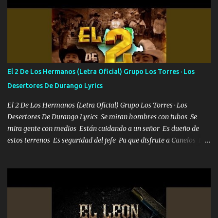
algunas que no lo entiendan Porque ahora soy su pesadilla, lo sé
Soy yo la octava maravilla, no lo niegues Tengo de rodillas a otras
cien Y por más que quieran no me detienen Soy yo la mente que
más brilla, lo ves Pa' mi la vida es tan sencilla No lo entenderías en
tu vida, y está bien Porque lo que tengo nadie lo tiene Una me está
escribiendo y la otra me va a llamar Quiere que vaya a verla y que
El 2 De Los Hermanos (Letra Oficial) Grupo Los Torres · Los
la invite a cenar Otras más me están pidiendo que las saque a
Desertores De Durango Lyrics
bailar Pero es que tengo un par de conciertos más que llenar Se
mueven solo por el interés P...
El 2 De Los Hermanos (Letra Oficial) Grupo Los Torres · Los
Desertores De Durango Lyrics Se miran hombres con tubos Se
mira gente con medios Están cuidando a un señor Es dueño de
estos terrenos Es seguridad del jefe Pa que disfrute a Canelos Es
el DOS de los HERMANOS un cerebro 🧠 inteligente junto con su
hermano el TRES blindado el Estado tiene andan ESPERANDO al
UNO QUE PRONTO ESTARÁ PRESENTE Que no falten las bucanas
ni tampoco las mujeres porque es platica de grandes por eso hay
que estar alegres doy las instrucciones para atender los deberes
Música Si es que salta algún problema de confianza tengo gente