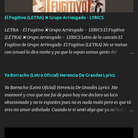
cap la champagne el polvo es color rosa Me contacto un ángel eres
tú mi hermosa La que me alegra los días y sigo tomando Y
El Fugitivo (LETRA) ❌ Grupo Arriesgado - LYRICS
pensar... Que tú ya no vas a estar Pasarán... Solito me dejaras
Intentar... ...
LETRA - El Fugitivo ❌ Grupo Arriesgado - LYRICS El Fugitivo
(LETRA) ❌ Grupo Arriesgado - LYRICS Letra de la canción El
Fugitivo de Grupo Arriesgado El Fugitivo (LETRA) No se metan
con ismael lo dice meño y pa que lo sepan somos gente del
sombrero y la mayiza aquí se respeta pa los rumbos del azache
paseo tranquilo pues son mi tierra por ahí les tire una clave y del M
grande traemos la bandera 04 se oye por los radios y bien
Ya Borracho (Letra Oficial) Herencia De Grandes Lyrics
pendientes andan los chávalos la espalda me van cuidando y si se
Ya Borracho (Letra Oficial) Herencia De Grandes Lyrics Me
ofrece también peleam'os bien atentó el compa huicho la corta al
enamoré y creo que me fui de paso hoy me declaro un loco
cinto y radios colgados cuando salimos del rancho carros
obsesionado y no te espantes pues no es nada malo pero es que tú
blindándos y bien equipados no somos gente de problemas pero
eres mi amor anhelado Cuando te vi sentí algo que ya no había
defendemos muy bien nuestra tierra buena sombra nos cobija y el
aquí quise elegir por mí y me decidí por ti Y ya borracho me
mismo ranchero es el que patrocina No crean que se me ah
parqueo por tu ventana para llevarte las canciones que te encantan
olvidado en aqueyos topes aquel atentado rápido corrió el mitote
pa enamorarte las flores no son tan caras pero llevan todo el
y con voz de mando les dijo don mayo que rescaten a manuel