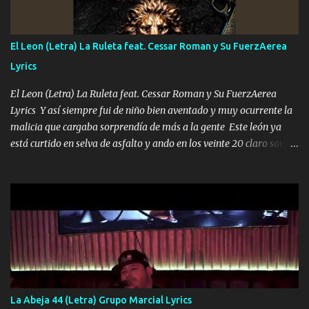
ahí está el Hombre Cuarenta y también Pariente 7 arreglan
cualquier problema no más es cuestión que ordené NOS HACE
FALTA UN HERMANO DE CLAVE ERA EL 24 SIEMPRE FUE UN
El Leon (Letra) La Ruleta feat. Cessar Roman y Su FuerzAerea
HOMBRE VALIENTE POR ALGO M'URIÓ PELEAND0 SIEMPRE
Lyrics
VIO POR LA FAMILIA PARA QUE SIGA EL LEGADO Es el DOS de
los HERMANOS un cerebro inteligente y com...
El Leon (Letra) La Ruleta feat. Cessar Roman y Su FuerzAerea
Lyrics Y así siempre fui de niño bien aventado y muy ocurrente la
malicia que cargaba sorprendía de más a la gente Este león ya
está curtido en selva de asfalto y ando en los veinte 20 claro son
mis años Leon mi clave por si hay pendiente Tranquilo me la
navego ando en lo mío sin ni un pendiente si hay problemas lo
arreglamos padrino yo brincó en caliente Y No me paran aquí hay
pa más pues hay charola les voy a dar hasta topar pues no hay de
otra Música Surcando bien mi camino voy por mi línea no veo a
los lados aquel que no corre vuela no se me duerm voy chicoteado
Ya pasé varias hazañas ya tienen rato que me agarran el colmillo
de este León los estatales no sé esperaron Al tiro esta la PrimiZa
también la nueve que cargo al lado doy la mano al que su amigo y
La Abeja 44 (Letra) Grupo Marcial Lyrics
al traicionero damos pa abajo Y No me paran aquí hay pa más