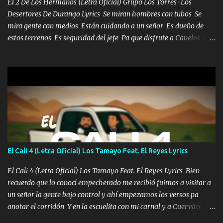
El 2 De Los Hermanos (Letra Oficial) Grupo Los Torres · Los
Desertores De Durango Lyrics Se miran hombres con tubos Se
mira gente con medios Están cuidando a un señor Es dueño de
estos terrenos Es seguridad del jefe Pa que disfrute a Canelos Es
el DOS de los HERMANOS un cerebro 🧠 inteligente junto con su
hermano el TRES blindado el Estado tiene andan ESPERANDO al
UNO QUE PRONTO ESTARÁ PRESENTE Que no falten las bucanas
ni tampoco las mujeres porque es platica de grandes por eso hay
que estar alegres doy las instrucciones para atender los deberes
Música Si es que salta algún problema de confianza tengo gente
ahí está el Hombre Cuarenta y también Pariente 7 arreglan
cualquier problema no más es cuestión que ordené NOS HACE
FALTA UN HERMANO DE CLAVE ERA EL 24 SIEMPRE FUE UN
El Cali 4 (Letra Oficial) Los Tamayo Feat. El Reyes Lyrics
HOMBRE VALIENTE POR ALGO M'URIÓ PELEAND0 SIEMPRE
VIO POR LA FAMILIA PARA QUE SIGA EL LEGADO Es el DOS de
El Cali 4 (Letra Oficial) Los Tamayo Feat. El Reyes Lyrics Bien
los HERMANOS un cerebro inteligente y com...
recuerdo que lo conocí empecherado me recibió fuimos a visitar a
un señor la gente bajo control y ahí empezamos los versos pa
anotar el corridón Y en la escuelita con mi carnal y a Cuervito
mandó a saludar la bergacera del Alamar pensó no llegó al final y