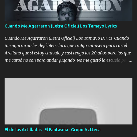
tranquilizando Tomense un buen trago Y así es como empezamos
los versos que voy cantando (Music) A vido alta y bajas La carreta
se atora Pero nunca le aflojamos Ya me han pasado cosas Y
aunque ustedes no sepan Pero la vida es muy corta Hay que
Cuando Me Agarraron (Letra Oficial) Los Tamayo Lyrics
echarle chingazos Y seguir trabajando porque nada es...
Cuando Me Agarraron (Letra Oficial) Los Tamayo Lyrics Cuando
me agarraron les dejé bien claro que traigo camiseta puro cartel
Arellano que si estoy chavalo y casi tengo los 20 años pero los que
me cargó no son para andar jugando No me gustó la escuela pero
las libretas para el otro lado las fuimos mandando Ya nos
difamaron y nos han tachado sigue la vieja guardia y sigue bien
firme el legado que si como me llamó varios ya se han preguntado
Yo Soy El De Las Pacas Sobrino Del Brazo Armad0 Con mi Glock
fajado y mi R terciado me van a ver allá por TJ para un licenciado
mando un abrazo andamos al cien Choritas también Música
Ando en la colonia bien acelerado traigo un M2 que nunca me ha
fallado para mi compadre mandó un fuerte abrazo también al
Especial sabe que lo apreciamos En los mejores antros me verán
El de las Artilladas · El Fantasma · Grupo Aztteca
tomando con mujeres hermosas y botellas destapando siempre