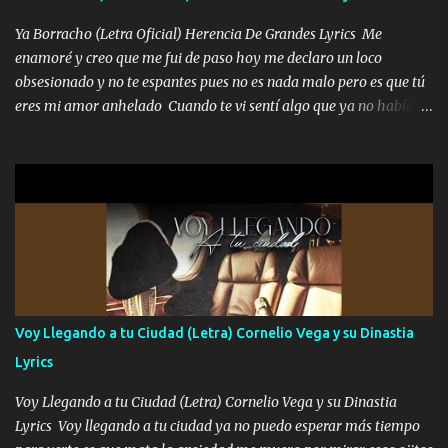
buena pieza clave en el cartel aquí la firma ya saben cuál es que
Ya Borracho (Letra Oficial) Herencia De Grandes Lyrics Me
quede claro SUPER R26 Música Lo enamorado nunca se me quita
enamoré y creo que me fui de paso hoy me declaro un loco
traigo una que otra morrita y en la Urus la he de montar varias
obsesionado y no te espantes pues no es nada malo pero es que tú
trocas que me cuidan puro soldado su'icida no les tiembla pa tirar
eres mi amor anhelado Cuando te vi sentí algo que ya no había
A veces allá en la Perla si no me ve en la Sierra me muevo de aquí
aquí quise elegir por mí y me decidí por ti Y ya borracho me
pa a...
parqueo por tu ventana para llevarte las canciones que te encantan
pa enamorarte las flores no son tan caras pero llevan todo el
cariño de mi alma Que pa febrero vendré frente a ti con mis
preguntas y digas que sí hacernos novios y verte feliz y muy
contenta como yo por ti Música Pregúntame qué es lo que me
enamora pa describirte unas cuantas horas también pregunta que
quiero contigo que seas dichosa al estar conmigo Y ya borracho
contéstame la llamada pa dedicarte unas bonitas palabras así
Voy Llegando a tu Ciudad (Letra) Cornelio Vega y su Dinastia
borracho me animo a decirte todo y puedo describirlo mucho que
Lyrics
me encantes Decirte que me siento muy feliz y emocionado por
tenerte aquí espero que quiera...
Voy Llegando a tu Ciudad (Letra) Cornelio Vega y su Dinastia
Lyrics Voy llegando a tu ciudad ya no puedo esperar más tiempo