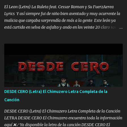
los HERMANOS un cerebro inteligente y com...
El Leon (Letra) La Ruleta feat. Cessar Roman y Su FuerzAerea
Lyrics Y así siempre fui de niño bien aventado y muy ocurrente la
malicia que cargaba sorprendía de más a la gente Este león ya
está curtido en selva de asfalto y ando en los veinte 20 claro son
mis años Leon mi clave por si hay pendiente Tranquilo me la
navego ando en lo mío sin ni un pendiente si hay problemas lo
arreglamos padrino yo brincó en caliente Y No me paran aquí hay
pa más pues hay charola les voy a dar hasta topar pues no hay de
otra Música Surcando bien mi camino voy por mi línea no veo a
los lados aquel que no corre vuela no se me duerm voy chicoteado
Ya pasé varias hazañas ya tienen rato que me agarran el colmillo
de este León los estatales no sé esperaron Al tiro esta la PrimiZa
también la nueve que cargo al lado doy la mano al que su amigo y
DESDE CERO (Letra) El Chimuzero Letra Completa de la
al traicionero damos pa abajo Y No me paran aquí hay pa más
Canción
pues hay charola les voy a dar hasta topar pues no hay de otra...
DESDE CERO (Letra) El Chimuzero Letra Completa de la Canción
LETRA DESDE CERO El Chimuzero encuentra toda la información
aquí ❌♐ Ya disponible la letra de la canción DESDE CERO El