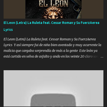
duele no tenerte aquí sabiendo que moría por ti yo y la luna
cantamos y por ti nos embriagamos Quién sabe qué será de mí si
contigo fui muy feliz a lo mejor no lloró pero muy en el fondo te
adoro
El Leon (Letra) La Ruleta feat. Cessar Roman y Su FuerzAerea
Lyrics
El Leon (Letra) La Ruleta feat. Cessar Roman y Su FuerzAerea
Lyrics Y así siempre fui de niño bien aventado y muy ocurrente la
malicia que cargaba sorprendía de más a la gente Este león ya
está curtido en selva de asfalto y ando en los veinte 20 claro son
mis años Leon mi clave por si hay pendiente Tranquilo me la
navego ando en lo mío sin ni un pendiente si hay problemas lo
arreglamos padrino yo brincó en caliente Y No me paran aquí hay
pa más pues hay charola les voy a dar hasta topar pues no hay de
otra Música Surcando bien mi camino voy por mi línea no veo a
los lados aquel que no corre vuela no se me duerm voy chicoteado
Ya pasé varias hazañas ya tienen rato que me agarran el colmillo
de este León los estatales no sé esperaron Al tiro esta la PrimiZa