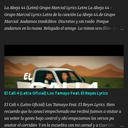
pues hay charola les voy a dar hasta topar pues no hay de otra...
La Abeja 44 (Letra) Grupo Marcial Lyrics Letra La Abeja 44 -
Grupo Marcial Lyrics Letra de la canción La Abeja 44 de Grupo
Marcial Andamos trankilitos Discretos y sin ruido Porque
andamos en la mana Relajado el amigo Lo miran sencillito Con
una Glock bien fajada Lo miran relajado La vida disfrutando Y la
gente siempre criticando Nos miran algo bueno Ya sera ropa,
diamante lo que me cuelgan en el cuello (Chorus) Y cuando
coronamos Se jala los marciales Y sus guitarras ya van sonando
Un gallardo me prendo Para agarrar el vuelo y la mente y
tranquilizando Tomense un buen trago Y así es como empezamos
los versos que voy cantando (Music) A vido alta y bajas La carreta
se atora Pero nunca le aflojamos Ya me han pasado cosas Y
aunque ustedes no sepan Pero la vida es muy corta Hay que
El Cali 4 (Letra Oficial) Los Tamayo Feat. El Reyes Lyrics
echarle chingazos Y seguir trabajando porque nada es...
El Cali 4 (Letra Oficial) Los Tamayo Feat. El Reyes Lyrics Bien
recuerdo que lo conocí empecherado me recibió fuimos a visitar a
un señor la gente bajo control y ahí empezamos los versos pa
anotar el corridón Y en la escuelita con mi carnal y a Cuervito