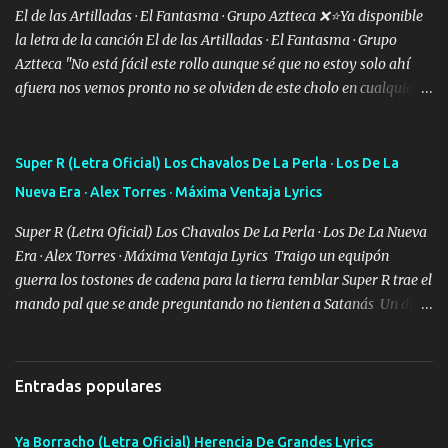
bien cuidado bien atrabancado y a los que me conocen ya saben de
El de las Artilladas · El Fantasma · Grupo Aztteca ❌⭐Ya disponible
lo que hablo Entre lob...
la letra de la canción El de las Artilladas · El Fantasma · Grupo
Aztteca "No está fácil este rollo aunque sé que no estoy solo ahí
afuera nos vemos pronto no se olviden de este cholo en cualquier
rato les caigo un saludo para todos" "Les afirma y donde quiera
cargo la misma bandera y aunque adentro de esta celda buen
equipo quedó afuera" Letra original de www.elnorteduro.com
Super R (Letra Oficial) Los Chavalos De La Perla · Los De La
"Bien al tiro la plebada siempre listos pa la gu'erra y a mi
Nueva Era · Alex Torres · Máxima Ventaja Lyrics
compadre sabe que estoy al millón y es Olegario y un abrazo sabe
como soy" "El jefe ondeado buena escuela nos dejó y firmes
Super R (Letra Oficial) Los Chavalos De La Perla · Los De La Nueva
compadre avestruz hay le va un saludon que sigan las artilladas
Era · Alex Torres · Máxima Ventaja Lyrics Traigo un equipón
en acción" Música "No hace falta ni mi apodo porque ya saben qué
guerra los tostones de cadena para la tierra temblar Super R trae el
rollo se escuchaba este loco les iba a durar muy poco cuando
mando pal que se ande preguntando no tienten a Satanás Un día
menos la pensaron le volamos todo el coco" Letra original de
primero de mayo cuatro boludos llegaron los mismos que fui a
www.elnorteduro.com "Mi familia es lo primero mis hijos cua...
tumbar no se metan con el diablo yo no soy de andarla fiando yo
si les voy a p'elear POR EL SEÑOR DE LOS GALLOS saben que la
Entradas populares
vida damos ya se lo fui a demostrar por ahí me ven bien equipado
en la duracel la zona norte la cuidamos bien siempre a la orden de
Ya Borracho (Letra Oficial) Herencia De Grandes Lyrics
lo que se ofrezca con el UNO EL DOS Y EL TRES Y de la MB soy