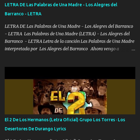
también la nueve que cargo al lado doy la mano al que su amigo y
LETRA DE Las Palabras de Una Madre - Los Alegres del
al traicionero damos pa abajo Y No me paran aquí hay pa más
Barranco - LETRA
pues hay charola les voy a dar hasta topar pues no hay de otra...
LETRA DE Las Palabras de Una Madre - Los Alegres del Barranco
- LETRA Las Palabras de Una Madre (LETRA) - Los Alegres del
Barranco - LETRA Letra de la canción Las Palabras de Una Madre
interpretada por Los Alegres del Barranco Ahora vengo a
visitarte, a tu txumba a saludarte, se que del cielo me vez y desde
halla has de cuidarme, son palabras de una madre, que lleva en el
viento a su hijo y aunque ahora ya este con Dios el destino así lo
quiso, él tiempo sigue pasando y nunca te olvidaremos, aquí
seguiré esperando hasta volvernos a vernos El recuerdo que yo
tengo de mi mente no se va, en mi corazón me llevo lo mismo que
tu papá, a veces me pongo triste porque no puedo mirarte, mas se
que tu me escuchas porque tu eres mi gran ángel, El desespero me
llega para reunirme contigo, tu iluminas mi sendero por siempre
El 2 De Los Hermanos (Letra Oficial) Grupo Los Torres · Los
serás mi niño, del amor que yo te tengo es co...
Desertores De Durango Lyrics