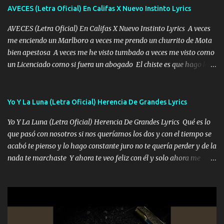
zapatos mi es...
AVECES (Letra Oficial) En Califas X Nuevo Instinto Lyrics
AVECES (Letra Oficial) En Califas X Nuevo Instinto Lyrics A veces
me enciendo un Marlboro a veces me prendo un churrito de Mota
bien apestosa A veces me he visto tumbado a veces me visto como
un Licenciado como si fuera un abogado El chiste es que hago lo
que quiero pues así soy me mandó yo tengo el control a todos yo
les paro el dedo soy hocicon un malcriado un malandrón Que Les
importa no saben nada falsas las risas las que me miran hay gente
Yo Y La Luna (Letra Oficial) Herencia De Grandes Lyrics
corriente no quieren verte subir de level trucha mis plebes Música
Yo Y La Luna (Letra Oficial) Herencia De Grandes Lyrics Qué es lo
A veces me pongo un sombrero a veces me ven la cachucha de lado
que pasó con nosotros si nos queríamos los dos y con el tiempo se
con la mirada siempre en alto A veces me fajó una super o a veces
acabó te pienso y lo hago constante juro no te quería perder y de la
me fajó una Glock siempre armado todas las generaciones yo
nada te marchaste Y ahora te veo feliz con él y solo ahora me
traigo El chiste es que hago lo que quiero pues así soy me mandó
quedé yo y la luna cantamos y por ti nos embriagamos' Quién
yo tengo el control a todos yo les paro el dedo soy hocicon un
sabe que será de mí si contigo fue muy feliz a lo mejor no lloro
malcriado un malandrón Que Les importa no saben nada falsas
pero muy en el fondo te adoro' Música Me muero por ir a buscarte
las risas las que me miran hay gente corriente no quieren ve...
pero eso ya no va a pasar me perderé en la soledad Porque me
mirabas bonito si yo no fui el final feliz el final fue triste pa mí Y