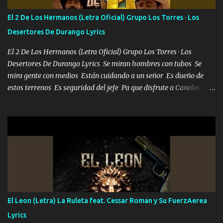
El 2 De Los Hermanos (Letra Oficial) Grupo Los Torres · Los
Desertores De Durango Lyrics
El 2 De Los Hermanos (Letra Oficial) Grupo Los Torres · Los
Desertores De Durango Lyrics Se miran hombres con tubos Se
mira gente con medios Están cuidando a un señor Es dueño de
estos terrenos Es seguridad del jefe Pa que disfrute a Canelos Es
el DOS de los HERMANOS un cerebro 🧠 inteligente junto con su
hermano el TRES blindado el Estado tiene andan ESPERANDO al
UNO QUE PRONTO ESTARÁ PRESENTE Que no falten las bucanas
ni tampoco las mujeres porque es platica de grandes por eso hay
que estar alegres doy las instrucciones para atender los deberes
Música Si es que salta algún problema de confianza tengo gente
ahí está el Hombre Cuarenta y también Pariente 7 arreglan
cualquier problema no más es cuestión que ordené NOS HACE
FALTA UN HERMANO DE CLAVE ERA EL 24 SIEMPRE FUE UN
El Leon (Letra) La Ruleta feat. Cessar Roman y Su FuerzAerea
HOMBRE VALIENTE POR ALGO M'URIÓ PELEAND0 SIEMPRE
Lyrics
VIO POR LA FAMILIA PARA QUE SIGA EL LEGADO Es el DOS de