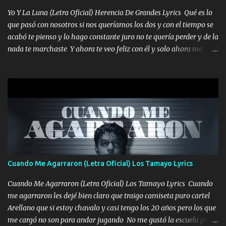
quiso, él tiempo sigue pasando y nunca te olvidaremos, aquí
Yo Y La Luna (Letra Oficial) Herencia De Grandes Lyrics Qué es lo
seguiré esperando hasta volvernos a vernos El recuerdo que yo
que pasó con nosotros si nos queríamos los dos y con el tiempo se
tengo de mi mente no se va, en mi corazón me llevo lo mismo que
acabó te pienso y lo hago constante juro no te quería perder y de la
tu papá, a veces me pongo triste porque no puedo mirarte, mas se
nada te marchaste Y ahora te veo feliz con él y solo ahora me
que tu me escuchas porque tu eres mi gran ángel, El desespero me
quedé yo y la luna cantamos y por ti nos embriagamos' Quién
llega para reunirme contigo, tu iluminas mi sendero por siempre
sabe que será de mí si contigo fue muy feliz a lo mejor no lloro
serás mi niño, del amor que yo te tengo es co...
pero muy en el fondo te adoro' Música Me muero por ir a buscarte
pero eso ya no va a pasar me perderé en la soledad Porque me
mirabas bonito si yo no fui el final feliz el final fue triste pa mí Y
duele no tenerte aquí sabiendo que moría por ti yo y la luna
cantamos y por ti nos embriagamos Quién sabe qué será de mí si
contigo fui muy feliz a lo mejor no lloró pero muy en el fondo te
adoro
Cuando Me Agarraron (Letra Oficial) Los Tamayo Lyrics
Cuando Me Agarraron (Letra Oficial) Los Tamayo Lyrics Cuando
me agarraron les dejé bien claro que traigo camiseta puro cartel
Arellano que si estoy chavalo y casi tengo los 20 años pero los que
me cargó no son para andar jugando No me gustó la escuela pero