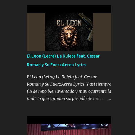
seguridad del jefe Pa que disfrute a Canelos
conciertos más que llenar Se mueven solo
Es el DOS de los HERMANOS un cerebro 🧠
por el interés P...
inteligente junto con su hermano el TRES
blindado el Estado tiene andan ESPERANDO
al UNO QUE PRONTO ESTARÁ PRESENTE
Que no falten las bucanas ni tampoco las
mujeres porque es platica de grandes por eso
hay que estar alegres doy las instrucciones
El Leon (Letra) La Ruleta feat. Cessar
para atender los deberes Música Si es que
Roman y Su FuerzAerea Lyrics
salta algún problema de confianza tengo
gente ahí está el Hombre Cuarenta y
El Leon (Letra) La Ruleta feat. Cessar
también Pariente 7 arreglan cualquier
Roman y Su FuerzAerea Lyrics Y así siempre
problema no más es cuestión que ordené
fui de niño bien aventado y muy ocurrente la
NOS HACE FALTA UN HERMANO DE CLAVE
malicia que cargaba sorprendía de más a la
ERA EL 24 SIEMPRE FUE UN HOMBRE
gente Este león ya está curtido en selva de
VALIENTE POR ALGO M'URIÓ PELEAND0
asfalto y ando en los veinte 20 claro son mis
SIEMPRE VIO POR LA FAMILIA PARA QUE
años Leon mi clave por si hay pendiente
SIGA EL LEGADO Es el DOS de los
Tranquilo me la navego ando en lo mío sin
HERMANOS un cerebro inteligente y com...
ni un pendiente si hay problemas lo