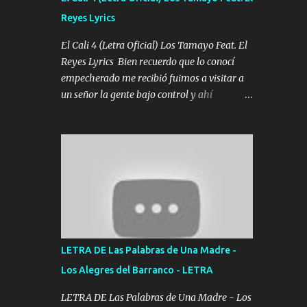
agarrar el vuelo y la mente y tranquilizando
Reyes Lyrics
Tomense un buen trago Y así es como
empezamos los versos que voy cantando
El Cali 4 (Letra Oficial) Los Tamayo Feat. El
(Music) A vido alta y bajas La carreta se
Reyes Lyrics Bien recuerdo que lo conocí
atora Pero nunca le aflojamos Ya me han
empecherado me recibió fuimos a visitar a
pasado cosas Y aunque ustedes no sepan
un señor la gente bajo control y ahí
Pero la vida es muy corta Hay que echarle
empezamos los versos pa anotar el corridón
chingazos Y seguir trabajando porque nada
Y en la escuelita con mi carnal y a Cuervito
es...
mandó a saludar la bergacera del Alamar
pensó no llegó al final y aquí se cumplen las
reglas no secuestr0 no r0bar De La C giró la
orden nos comanda el doble P bien firmes
con Alto PRIETO y la camisa es color Verde y
peleam0s la Bandera por todita a la ciudad
con los drones patrullando la Frontera De
LETRA DE Las Palabras de Una Madre -
Tijuana Bulevares Bellas Artes me ve en las
Los Alegres del Barranco - LETRA
blancas ya hace falta mi APA FLACO verde
se le extraña pa que sepan Aquí Pura GENTE
LETRA DE Las Palabras de Una Madre - Los