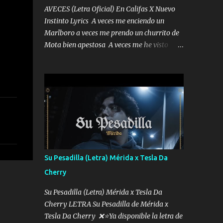
AVECES (Letra Oficial) En Califas X Nuevo
Instinto Lyrics A veces me enciendo un
Marlboro a veces me prendo un churrito de
Mota bien apestosa A veces me he visto
tumbado a veces me visto como un
Licenciado como si fuera un abogado El
chiste es que hago lo que quiero pues así soy
me mandó yo tengo el control a todos yo les
paro el dedo soy hocicon un malcriado un
malandrón Que Les importa no saben nada
falsas las risas las que me miran hay gente
corriente no quieren verte subir de level
trucha mis plebes Música A veces me pongo
Su Pesadilla (Letra) Mérida x Tesla Da
un sombrero a veces me ven la cachucha de
Cherry
lado con la mirada siempre en alto A veces
me fajó una super o a veces me fajó una
Su Pesadilla (Letra) Mérida x Tesla Da
Glock siempre armado todas las
Cherry LETRA Su Pesadilla de Mérida x
generaciones yo traigo El chiste es que hago
Tesla Da Cherry ❌⭐Ya disponible la letra de