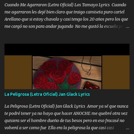
Cuando Me Agarraron (Letra Oficial) Los Tamayo Lyrics Cuando
me agarraron les dejé bien claro que traigo camiseta puro cartel
Arellano que si estoy chavalo y casi tengo los 20 años pero los que
me cargó no son para andar jugando No me gustó la escuela pero
las libretas para el otro lado las fuimos mandando Ya nos
difamaron y nos han tachado sigue la vieja guardia y sigue bien
firme el legado que si como me llamó varios ya se han preguntado
Yo Soy El De Las Pacas Sobrino Del Brazo Armad0 Con mi Glock
fajado y mi R terciado me van a ver allá por TJ para un licenciado
mando un abrazo andamos al cien Choritas también Música
Ando en la colonia bien acelerado traigo un M2 que nunca me ha
fallado para mi compadre mandó un fuerte abrazo también al
Especial sabe que lo apreciamos En los mejores antros me verán
La Peligrosa (Letra Oficial) Jan Glack Lyrics
tomando con mujeres hermosas y botellas destapando siempre
bien cuidado bien atrabancado y a los que me conocen ya saben de
La Peligrosa (Letra Oficial) Jan Glack Lyrics Amor ya sé que nunca
lo que hablo Entre lob...
te podré tener ya no hayo que hacer ANOCHE me quebré otra vez
quisiera ser el hombre dueño de tus besos pero en eso fracasé no
volverá a ser como fue Ella era la peligrosa la que casi casi