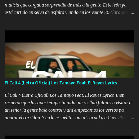
malicia que cargaba sorprendía de más a la gente Este león ya
está curtido en selva de asfalto y ando en los veinte 20 claro son
mis años Leon mi clave por si hay pendiente Tranquilo me la
navego ando en lo mío sin ni un pendiente si hay problemas lo
arreglamos padrino yo brincó en caliente Y No me paran aquí hay
pa más pues hay charola les voy a dar hasta topar pues no hay de
otra Música Surcando bien mi camino voy por mi línea no veo a
los lados aquel que no corre vuela no se me duerm voy chicoteado
Ya pasé varias hazañas ya tienen rato que me agarran el colmillo
de este León los estatales no sé esperaron Al tiro esta la PrimiZa
también la nueve que cargo al lado doy la mano al que su amigo y
El Cali 4 (Letra Oficial) Los Tamayo Feat. El Reyes Lyrics
al traicionero damos pa abajo Y No me paran aquí hay pa más
pues hay charola les voy a dar hasta topar pues no hay de otra...
El Cali 4 (Letra Oficial) Los Tamayo Feat. El Reyes Lyrics Bien
recuerdo que lo conocí empecherado me recibió fuimos a visitar a
un señor la gente bajo control y ahí empezamos los versos pa
anotar el corridón Y en la escuelita con mi carnal y a Cuervito
mandó a saludar la bergacera del Alamar pensó no llegó al final y
aquí se cumplen las reglas no secuestr0 no r0bar De La C giró la