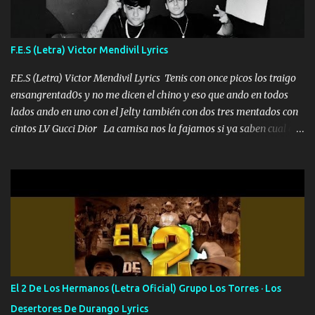
me fajó una Glock siempre armado todas las generaciones yo
traigo El chiste es que hago lo que quiero pues así soy me mandó
yo tengo el control a todos yo les paro el dedo soy hocicon un
F.E.S (Letra) Victor Mendivil Lyrics
malcriado un malandrón Que Les importa no saben nada falsas
las risas las que me miran hay gente corriente no quieren ve...
F.E.S (Letra) Victor Mendivil Lyrics Tenis con once picos los traigo
ensangrentad0s y no me dicen el chino y eso que ando en todos
lados ando en uno con el Jelty también con dos tres mentados con
cintos LV Gucci Dior La camisa nos la fajamos si ya saben cual es
tanto suena que ya le ardió a tres la trone con el cable en inglés la
camisa no me quito arriba la F.E.S Los caballos de TRX marcan
702 mo cuenta de banco no cuadra con que yo use bots rompiendo
estándares 110 mil records de pistas no me falta mucho para
verme en las revistas Ya pasé Italia Japón Madrid Milán y también
Francia ropa de 100.000 bolas Louis vuitton es mi fragancia
repleta de presidentes la bolsa estoy en mi pic si no se han dado
cuenta chequeen gráficas del kitch
El 2 De Los Hermanos (Letra Oficial) Grupo Los Torres · Los
Desertores De Durango Lyrics