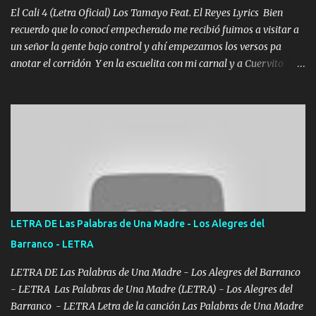
El Cali 4 (Letra Oficial) Los Tamayo Feat. El Reyes Lyrics Bien
recuerdo que lo conocí empecherado me recibió fuimos a visitar a
un señor la gente bajo control y ahí empezamos los versos pa
anotar el corridón Y en la escuelita con mi carnal y a Cuervito
mandó a saludar la bergacera del Alamar pensó no llegó al final y
aquí se cumplen las reglas no secuestr0 no r0bar De La C giró la
orden nos comanda el doble P bien firmes con Alto PRIETO y la
camisa es color Verde y peleam0s la Bandera por todita a la ciudad
con los drones patrullando la Frontera De Tijuana Bulevares
Bellas Artes me ve en las blancas ya hace falta mi APA FLACO
verde se le extraña pa que sepan Aquí Pura GENTE DE LA RANA 🐸
POR CLAVE ES EL CALI 4 EN LA CIUDAD TIJUANA Música Al
tirante andamos mi carnal atento a cualquier necesidad no porque
LETRA DE Las Palabras de Una Madre - Los Alegres del
se ve limpio el camino nos confiamos al andar y nunca con la
Barranco - LETRA
misma piedra me vuelvo a tropezar Cuando ando de enamorado
en corto me tiró a per...
LETRA DE Las Palabras de Una Madre - Los Alegres del Barranco
- LETRA Las Palabras de Una Madre (LETRA) - Los Alegres del
Barranco - LETRA Letra de la canción Las Palabras de Una Madre