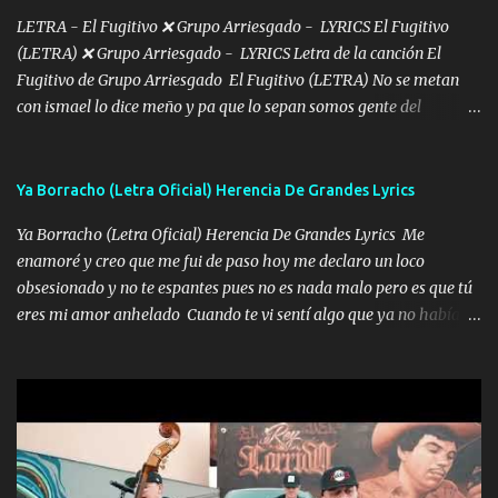
Intentar... ...
LETRA - El Fugitivo ❌ Grupo Arriesgado - LYRICS El Fugitivo
(LETRA) ❌ Grupo Arriesgado - LYRICS Letra de la canción El
Fugitivo de Grupo Arriesgado El Fugitivo (LETRA) No se metan
con ismael lo dice meño y pa que lo sepan somos gente del
sombrero y la mayiza aquí se respeta pa los rumbos del azache
paseo tranquilo pues son mi tierra por ahí les tire una clave y del M
grande traemos la bandera 04 se oye por los radios y bien
Ya Borracho (Letra Oficial) Herencia De Grandes Lyrics
pendientes andan los chávalos la espalda me van cuidando y si se
Ya Borracho (Letra Oficial) Herencia De Grandes Lyrics Me
ofrece también peleam'os bien atentó el compa huicho la corta al
enamoré y creo que me fui de paso hoy me declaro un loco
cinto y radios colgados cuando salimos del rancho carros
obsesionado y no te espantes pues no es nada malo pero es que tú
blindándos y bien equipados no somos gente de problemas pero
eres mi amor anhelado Cuando te vi sentí algo que ya no había
defendemos muy bien nuestra tierra buena sombra nos cobija y el
aquí quise elegir por mí y me decidí por ti Y ya borracho me
mismo ranchero es el que patrocina No crean que se me ah
parqueo por tu ventana para llevarte las canciones que te encantan
olvidado en aqueyos topes aquel atentado rápido corrió el mitote
pa enamorarte las flores no son tan caras pero llevan todo el
y con voz de mando les dijo don mayo que rescaten a manuel
cariño de mi alma Que pa febrero vendré frente a ti con mis
porque lo estimo y lo quiero ami lado vivi...
preguntas y digas que sí hacernos novios y verte feliz y muy
contenta como yo por ti Música Pregúntame qué es lo que me