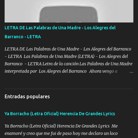
mi esposa no se ra'ja Música Me rodearon y la puerta me
tumbaron prisionero en caliente me llevaron me achacaba cargos
que estaban muy raros me gritaba a donde tienes el clavo Yo me
enfiesto me gusta vivir en grande más me cuido me gusta ser
LETRA DE Las Palabras de Una Madre - Los Alegres del
responsable hay rateros envidiosos que no falten mi dios es grande
Barranco - LETRA
me cuida de las maldades Pa el equipo aquí le mando un abrazo
que conmigo aquí tiene mi respaldo...
LETRA DE Las Palabras de Una Madre - Los Alegres del Barranco
- LETRA Las Palabras de Una Madre (LETRA) - Los Alegres del
Barranco - LETRA Letra de la canción Las Palabras de Una Madre
interpretada por Los Alegres del Barranco Ahora vengo a
visitarte, a tu txumba a saludarte, se que del cielo me vez y desde
halla has de cuidarme, son palabras de una madre, que lleva en el
viento a su hijo y aunque ahora ya este con Dios el destino así lo
Entradas populares
quiso, él tiempo sigue pasando y nunca te olvidaremos, aquí
seguiré esperando hasta volvernos a vernos El recuerdo que yo
Ya Borracho (Letra Oficial) Herencia De Grandes Lyrics
tengo de mi mente no se va, en mi corazón me llevo lo mismo que
tu papá, a veces me pongo triste porque no puedo mirarte, mas se
Ya Borracho (Letra Oficial) Herencia De Grandes Lyrics Me
que tu me escuchas porque tu eres mi gran ángel, El desespero me
enamoré y creo que me fui de paso hoy me declaro un loco
llega para reunirme contigo, tu iluminas mi sendero por siempre