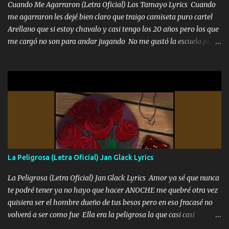
Cuando Me Agarraron (Letra Oficial) Los Tamayo Lyrics Cuando
me agarraron les dejé bien claro que traigo camiseta puro cartel
Arellano que si estoy chavalo y casi tengo los 20 años pero los que
me cargó no son para andar jugando No me gustó la escuela pero
las libretas para el otro lado las fuimos mandando Ya nos
difamaron y nos han tachado sigue la vieja guardia y sigue bien
firme el legado que si como me llamó varios ya se han preguntado
Yo Soy El De Las Pacas Sobrino Del Brazo Armad0 Con mi Glock
fajado y mi R terciado me van a ver allá por TJ para un licenciado
mando un abrazo andamos al cien Choritas también Música
Ando en la colonia bien acelerado traigo un M2 que nunca me ha
fallado para mi compadre mandó un fuerte abrazo también al
Especial sabe que lo apreciamos En los mejores antros me verán
La Peligrosa (Letra Oficial) Jan Glack Lyrics
tomando con mujeres hermosas y botellas destapando siempre
bien cuidado bien atrabancado y a los que me conocen ya saben de
La Peligrosa (Letra Oficial) Jan Glack Lyrics Amor ya sé que nunca
lo que hablo Entre lob...
te podré tener ya no hayo que hacer ANOCHE me quebré otra vez
quisiera ser el hombre dueño de tus besos pero en eso fracasé no
volverá a ser como fue Ella era la peligrosa la que casi casi
convertí en mi esposa la que no importaba si llegaba tarde se