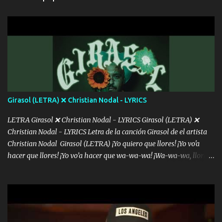
intentas rimar Pobre payaso que usa a todo el mundo pa' conectar
con la gente Dices "Latino Gang" pero pisas a to'a tu gente Pa’ dar
mensajes, m'ijo, hay quе ser coherentеs Si tú no eres artista, al
menos se prudente Hoy me sabe a mierda, traigo un Balvin en los
dientes Por falta de empatía le toca ser resiliente ¿Acaso eres
consciente de los followers que mueves? Parcerito, abre los ojos y
ve el poder que tienes Otro chiste malo son los nombres de tus
álbum's "José, vibras colores con la energía del diablo " ¿Si ...
Girasol (LETRA) ❌ Christian Nodal - LYRICS
LETRA Girasol ❌ Christian Nodal - LYRICS Girasol (LETRA) ❌
Christian Nodal - LYRICS Letra de la canción Girasol de el artista
Christian Nodal Girasol (LETRA) ¡Yo quiero que llores! ¡Yo vo'a
hacer que llores! ¡Yo vo’a hacer que wa-wa-wa! ¡Wa-wa-wa, llores!
Hoy me levanté bromista y me tienes que aguantar No quiero
bromear contigo, de ti quiero bromear Tú eres un chiste, cabrón,
cada que intentas cantar Cada que intentas rapear, cada que
intentas rimar Pobre payaso que usa a todo el mundo pa' conectar
con la gente Dices "Latino Gang" pero pisas a to'a tu gente Pa’ dar