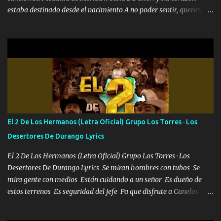
estaba destinado desde el nacimiento A no poder sentir, querer,
confiar y amar Soñaba con llegar a ser como uno más del resto
Pero aunque lo intentara nunca iba a cambiar Y no estaba viendo
Que al frente tenía la respuesta Ahora ya lo entiendo Pero habrán
algunas que no lo entiendan Porque ahora soy su pesadilla, lo sé
Soy yo la octava maravilla, no lo niegues Tengo de rodillas a otras
cien Y por más que quieran no me detienen Soy yo la mente que
más brilla, lo ves Pa' mi la vida es tan sencilla No lo entenderías en
tu vida, y está bien Porque lo que tengo nadie lo tiene Una me está
escribiendo y la otra me va a llamar Quiere que vaya a verla y que
El 2 De Los Hermanos (Letra Oficial) Grupo Los Torres · Los
la invite a cenar Otras más me están pidiendo que las saque a
Desertores De Durango Lyrics
bailar Pero es que tengo un par de conciertos más que llenar Se
mueven solo por el interés P...
El 2 De Los Hermanos (Letra Oficial) Grupo Los Torres · Los
Desertores De Durango Lyrics Se miran hombres con tubos Se
mira gente con medios Están cuidando a un señor Es dueño de
estos terrenos Es seguridad del jefe Pa que disfrute a Canelos Es
el DOS de los HERMANOS un cerebro 🧠 inteligente junto con su
hermano el TRES blindado el Estado tiene andan ESPERANDO al