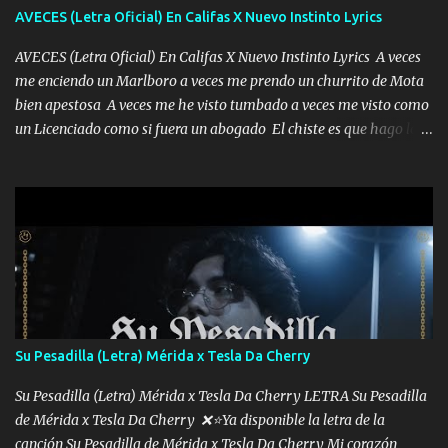
AVECES (Letra Oficial) En Califas X Nuevo Instinto Lyrics
AVECES (Letra Oficial) En Califas X Nuevo Instinto Lyrics A veces
me enciendo un Marlboro a veces me prendo un churrito de Mota
bien apestosa A veces me he visto tumbado a veces me visto como
un Licenciado como si fuera un abogado El chiste es que hago lo
que quiero pues así soy me mandó yo tengo el control a todos yo
les paro el dedo soy hocicon un malcriado un malandrón Que Les
importa no saben nada falsas las risas las que me miran hay gente
corriente no quieren verte subir de level trucha mis plebes Música
A veces me pongo un sombrero a veces me ven la cachucha de lado
con la mirada siempre en alto A veces me fajó una super o a veces
me fajó una Glock siempre armado todas las generaciones yo
traigo El chiste es que hago lo que quiero pues así soy me mandó
yo tengo el control a todos yo les paro el dedo soy hocicon un
Su Pesadilla (Letra) Mérida x Tesla Da Cherry
malcriado un malandrón Que Les importa no saben nada falsas
las risas las que me miran hay gente corriente no quieren ve...
Su Pesadilla (Letra) Mérida x Tesla Da Cherry LETRA Su Pesadilla
de Mérida x Tesla Da Cherry ❌⭐Ya disponible la letra de la
canción Su Pesadilla de Mérida x Tesla Da Cherry Mi corazón