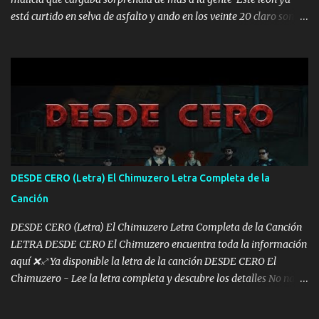
está curtido en selva de asfalto y ando en los veinte 20 claro son
mis años Leon mi clave por si hay pendiente Tranquilo me la
navego ando en lo mío sin ni un pendiente si hay problemas lo
arreglamos padrino yo brincó en caliente Y No me paran aquí hay
pa más pues hay charola les voy a dar hasta topar pues no hay de
otra Música Surcando bien mi camino voy por mi línea no veo a
los lados aquel que no corre vuela no se me duerm voy chicoteado
Ya pasé varias hazañas ya tienen rato que me agarran el colmillo
de este León los estatales no sé esperaron Al tiro esta la PrimiZa
también la nueve que cargo al lado doy la mano al que su amigo y
DESDE CERO (Letra) El Chimuzero Letra Completa de la
al traicionero damos pa abajo Y No me paran aquí hay pa más
Canción
pues hay charola les voy a dar hasta topar pues no hay de otra...
DESDE CERO (Letra) El Chimuzero Letra Completa de la Canción
LETRA DESDE CERO El Chimuzero encuentra toda la información
aquí ❌♐ Ya disponible la letra de la canción DESDE CERO El
Chimuzero - Lee la letra completa y descubre los detalles No nací
en cuna de oro , Pero Andamos Firmes Buscando el Billete. Cómo
Vengo desde Cero Se que Solo Plata. No es lo Suficiente, Soy De