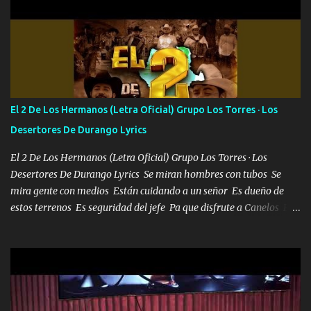
orden nos comanda el doble P bien firmes con Alto PRIETO y la
camisa es color Verde y peleam0s la Bandera por todita a la ciudad
con los drones patrullando la Frontera De Tijuana Bulevares
Bellas Artes me ve en las blancas ya hace falta mi APA FLACO
verde se le extraña pa que sepan Aquí Pura GENTE DE LA RANA 🐸
POR CLAVE ES EL CALI 4 EN LA CIUDAD TIJUANA Música Al
tirante andamos mi carnal atento a cualquier necesidad no porque
El 2 De Los Hermanos (Letra Oficial) Grupo Los Torres · Los
se ve limpio el camino nos confiamos al andar y nunca con la
Desertores De Durango Lyrics
misma piedra me vuelvo a tropezar Cuando ando de enamorado
en corto me tiró a per...
El 2 De Los Hermanos (Letra Oficial) Grupo Los Torres · Los
Desertores De Durango Lyrics Se miran hombres con tubos Se
mira gente con medios Están cuidando a un señor Es dueño de
estos terrenos Es seguridad del jefe Pa que disfrute a Canelos Es
el DOS de los HERMANOS un cerebro 🧠 inteligente junto con su
hermano el TRES blindado el Estado tiene andan ESPERANDO al
UNO QUE PRONTO ESTARÁ PRESENTE Que no falten las bucanas
ni tampoco las mujeres porque es platica de grandes por eso hay
que estar alegres doy las instrucciones para atender los deberes
Música Si es que salta algún problema de confianza tengo gente