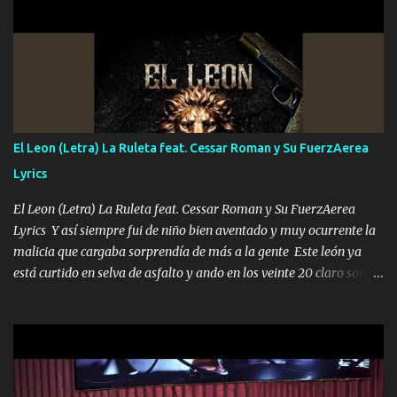
UNO QUE PRONTO ESTARÁ PRESENTE Que no falten las bucanas
ni tampoco las mujeres porque es platica de grandes por eso hay
que estar alegres doy las instrucciones para atender los deberes
Música Si es que salta algún problema de confianza tengo gente
ahí está el Hombre Cuarenta y también Pariente 7 arreglan
cualquier problema no más es cuestión que ordené NOS HACE
FALTA UN HERMANO DE CLAVE ERA EL 24 SIEMPRE FUE UN
El Leon (Letra) La Ruleta feat. Cessar Roman y Su FuerzAerea
HOMBRE VALIENTE POR ALGO M'URIÓ PELEAND0 SIEMPRE
Lyrics
VIO POR LA FAMILIA PARA QUE SIGA EL LEGADO Es el DOS de
los HERMANOS un cerebro inteligente y com...
El Leon (Letra) La Ruleta feat. Cessar Roman y Su FuerzAerea
Lyrics Y así siempre fui de niño bien aventado y muy ocurrente la
malicia que cargaba sorprendía de más a la gente Este león ya
está curtido en selva de asfalto y ando en los veinte 20 claro son
mis años Leon mi clave por si hay pendiente Tranquilo me la
navego ando en lo mío sin ni un pendiente si hay problemas lo
arreglamos padrino yo brincó en caliente Y No me paran aquí hay
pa más pues hay charola les voy a dar hasta topar pues no hay de
otra Música Surcando bien mi camino voy por mi línea no veo a