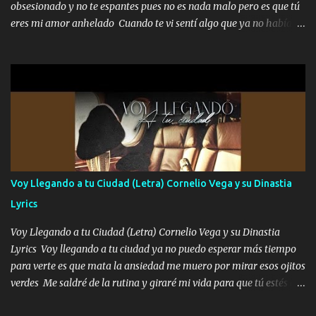
obsesionado y no te espantes pues no es nada malo pero es que tú
serás mi niño, del amor que yo te tengo es co...
eres mi amor anhelado Cuando te vi sentí algo que ya no había
aquí quise elegir por mí y me decidí por ti Y ya borracho me
parqueo por tu ventana para llevarte las canciones que te encantan
pa enamorarte las flores no son tan caras pero llevan todo el
cariño de mi alma Que pa febrero vendré frente a ti con mis
preguntas y digas que sí hacernos novios y verte feliz y muy
contenta como yo por ti Música Pregúntame qué es lo que me
enamora pa describirte unas cuantas horas también pregunta que
quiero contigo que seas dichosa al estar conmigo Y ya borracho
contéstame la llamada pa dedicarte unas bonitas palabras así
Voy Llegando a tu Ciudad (Letra) Cornelio Vega y su Dinastia
borracho me animo a decirte todo y puedo describirlo mucho que
Lyrics
me encantes Decirte que me siento muy feliz y emocionado por
tenerte aquí espero que quiera...
Voy Llegando a tu Ciudad (Letra) Cornelio Vega y su Dinastia
Lyrics Voy llegando a tu ciudad ya no puedo esperar más tiempo
para verte es que mata la ansiedad me muero por mirar esos ojitos
verdes Me saldré de la rutina y giraré mi vida para que tú estés en
ella como debe ser Yo sé que eres conocida que varios te tiran pero