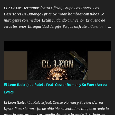
El 2 De Los Hermanos (Letra Oficial) Grupo Los Torres · Los
Desertores De Durango Lyrics Se miran hombres con tubos Se
mira gente con medios Están cuidando a un señor Es dueño de
estos terrenos Es seguridad del jefe Pa que disfrute a Canelos Es
el DOS de los HERMANOS un cerebro 🧠 inteligente junto con su
hermano el TRES blindado el Estado tiene andan ESPERANDO al
UNO QUE PRONTO ESTARÁ PRESENTE Que no falten las bucanas
ni tampoco las mujeres porque es platica de grandes por eso hay
que estar alegres doy las instrucciones para atender los deberes
Música Si es que salta algún problema de confianza tengo gente
ahí está el Hombre Cuarenta y también Pariente 7 arreglan
cualquier problema no más es cuestión que ordené NOS HACE
FALTA UN HERMANO DE CLAVE ERA EL 24 SIEMPRE FUE UN
El Leon (Letra) La Ruleta feat. Cessar Roman y Su FuerzAerea
HOMBRE VALIENTE POR ALGO M'URIÓ PELEAND0 SIEMPRE
Lyrics
VIO POR LA FAMILIA PARA QUE SIGA EL LEGADO Es el DOS de
los HERMANOS un cerebro inteligente y com...
El Leon (Letra) La Ruleta feat. Cessar Roman y Su FuerzAerea
Lyrics Y así siempre fui de niño bien aventado y muy ocurrente la
malicia que cargaba sorprendía de más a la gente Este león ya