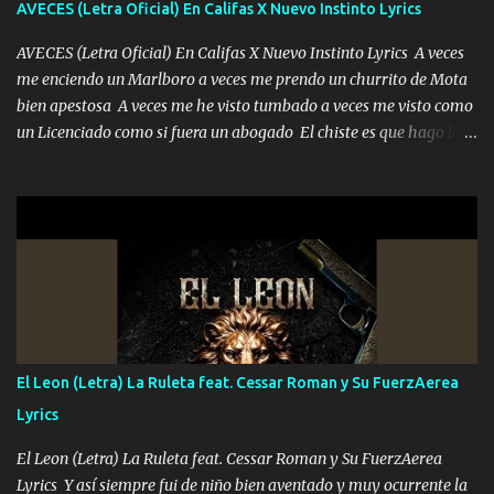
AVECES (Letra Oficial) En Califas X Nuevo Instinto Lyrics
AVECES (Letra Oficial) En Califas X Nuevo Instinto Lyrics A veces
me enciendo un Marlboro a veces me prendo un churrito de Mota
bien apestosa A veces me he visto tumbado a veces me visto como
un Licenciado como si fuera un abogado El chiste es que hago lo
que quiero pues así soy me mandó yo tengo el control a todos yo
les paro el dedo soy hocicon un malcriado un malandrón Que Les
importa no saben nada falsas las risas las que me miran hay gente
corriente no quieren verte subir de level trucha mis plebes Música
A veces me pongo un sombrero a veces me ven la cachucha de lado
con la mirada siempre en alto A veces me fajó una super o a veces
me fajó una Glock siempre armado todas las generaciones yo
traigo El chiste es que hago lo que quiero pues así soy me mandó
yo tengo el control a todos yo les paro el dedo soy hocicon un
El Leon (Letra) La Ruleta feat. Cessar Roman y Su FuerzAerea
malcriado un malandrón Que Les importa no saben nada falsas
Lyrics
las risas las que me miran hay gente corriente no quieren ve...
El Leon (Letra) La Ruleta feat. Cessar Roman y Su FuerzAerea
Lyrics Y así siempre fui de niño bien aventado y muy ocurrente la