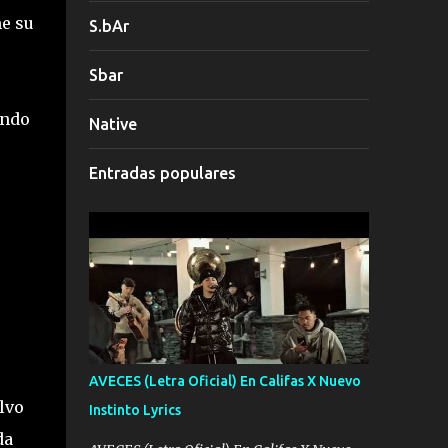
me su
S.bAr
Sbar
ando
Native
Entradas populares
AVECES (Letra Oficial) En Califas X Nuevo
lvo
Instinto Lyrics
da