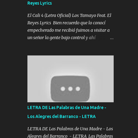
Reyes Lyrics
Tomense un buen trago Y así es como
empezamos los versos que voy cantando
El Cali 4 (Letra Oficial) Los Tamayo Feat. El
(Music) A vido alta y bajas La carreta se
Reyes Lyrics Bien recuerdo que lo conocí
atora Pero nunca le aflojamos Ya me han
empecherado me recibió fuimos a visitar a
pasado cosas Y aunque ustedes no sepan
un señor la gente bajo control y ahí
Pero la vida es muy corta Hay que echarle
empezamos los versos pa anotar el corridón
chingazos Y seguir trabajando porque nada
Y en la escuelita con mi carnal y a Cuervito
es...
mandó a saludar la bergacera del Alamar
pensó no llegó al final y aquí se cumplen las
reglas no secuestr0 no r0bar De La C giró la
orden nos comanda el doble P bien firmes
con Alto PRIETO y la camisa es color Verde y
peleam0s la Bandera por todita a la ciudad
con los drones patrullando la Frontera De
LETRA DE Las Palabras de Una Madre -
Tijuana Bulevares Bellas Artes me ve en las
Los Alegres del Barranco - LETRA
blancas ya hace falta mi APA FLACO verde
se le extraña pa que sepan Aquí Pura GENTE
LETRA DE Las Palabras de Una Madre - Los
DE LA RANA 🐸 POR CLAVE ES EL CALI 4
Alegres del Barranco - LETRA Las Palabras