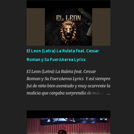
conciertos más que llenar Se mueven solo
Es el DOS de los HERMANOS un cerebro 🧠
por el interés P...
inteligente junto con su hermano el TRES
blindado el Estado tiene andan ESPERANDO
al UNO QUE PRONTO ESTARÁ PRESENTE
Que no falten las bucanas ni tampoco las
mujeres porque es platica de grandes por eso
hay que estar alegres doy las instrucciones
El Leon (Letra) La Ruleta feat. Cessar
para atender los deberes Música Si es que
Roman y Su FuerzAerea Lyrics
salta algún problema de confianza tengo
gente ahí está el Hombre Cuarenta y
El Leon (Letra) La Ruleta feat. Cessar
también Pariente 7 arreglan cualquier
Roman y Su FuerzAerea Lyrics Y así siempre
problema no más es cuestión que ordené
fui de niño bien aventado y muy ocurrente la
NOS HACE FALTA UN HERMANO DE CLAVE
malicia que cargaba sorprendía de más a la
ERA EL 24 SIEMPRE FUE UN HOMBRE
gente Este león ya está curtido en selva de
VALIENTE POR ALGO M'URIÓ PELEAND0
asfalto y ando en los veinte 20 claro son mis
SIEMPRE VIO POR LA FAMILIA PARA QUE
años Leon mi clave por si hay pendiente
SIGA EL LEGADO Es el DOS de los
Tranquilo me la navego ando en lo mío sin
HERMANOS un cerebro inteligente y com...
ni un pendiente si hay problemas lo