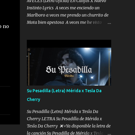
AVECES (Letra Oficial) En Califas X Nuevo
Instinto Lyrics A veces me enciendo un
Marlboro a veces me prendo un churrito de
Mota bien apestosa A veces me he visto
o no
tumbado a veces me visto como un
Licenciado como si fuera un abogado El
chiste es que hago lo que quiero pues así soy
me mandó yo tengo el control a todos yo les
paro el dedo soy hocicon un malcriado un
malandrón Que Les importa no saben nada
falsas las risas las que me miran hay gente
corriente no quieren verte subir de level
trucha mis plebes Música A veces me pongo
Su Pesadilla (Letra) Mérida x Tesla Da
un sombrero a veces me ven la cachucha de
Cherry
lado con la mirada siempre en alto A veces
me fajó una super o a veces me fajó una
Su Pesadilla (Letra) Mérida x Tesla Da
Glock siempre armado todas las
Cherry LETRA Su Pesadilla de Mérida x
generaciones yo traigo El chiste es que hago
Tesla Da Cherry ❌⭐Ya disponible la letra de
lo que quiero pues así soy me mandó yo
la canción Su Pesadilla de Mérida x Tesla Da