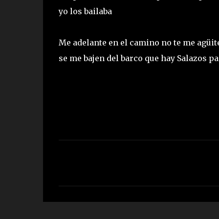
yo los bailaba
Me adelante en el camino no te me agüites
se me bajen del barco que hay Salazos pa
C
o
m
e
n