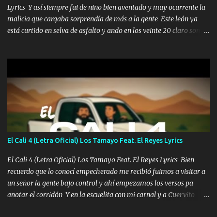
Lyrics Y así siempre fui de niño bien aventado y muy ocurrente la
malicia que cargaba sorprendía de más a la gente Este león ya
está curtido en selva de asfalto y ando en los veinte 20 claro son
mis años Leon mi clave por si hay pendiente Tranquilo me la
navego ando en lo mío sin ni un pendiente si hay problemas lo
arreglamos padrino yo brincó en caliente Y No me paran aquí hay
pa más pues hay charola les voy a dar hasta topar pues no hay de
otra Música Surcando bien mi camino voy por mi línea no veo a
los lados aquel que no corre vuela no se me duerm voy chicoteado
Ya pasé varias hazañas ya tienen rato que me agarran el colmillo
de este León los estatales no sé esperaron Al tiro esta la PrimiZa
también la nueve que cargo al lado doy la mano al que su amigo y
El Cali 4 (Letra Oficial) Los Tamayo Feat. El Reyes Lyrics
al traicionero damos pa abajo Y No me paran aquí hay pa más
pues hay charola les voy a dar hasta topar pues no hay de otra...
El Cali 4 (Letra Oficial) Los Tamayo Feat. El Reyes Lyrics Bien
recuerdo que lo conocí empecherado me recibió fuimos a visitar a
un señor la gente bajo control y ahí empezamos los versos pa
anotar el corridón Y en la escuelita con mi carnal y a Cuervito
mandó a saludar la bergacera del Alamar pensó no llegó al final y