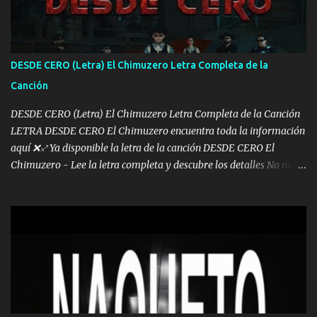
los lados aquel que no corre vuela no se me duerm voy chicoteado
Ya pasé varias hazañas ya tienen rato que me agarran el colmillo
de este León los estatales no sé esperaron Al tiro esta la PrimiZa
también la nueve que cargo al lado doy la mano al que su amigo y
DESDE CERO (Letra) El Chimuzero Letra Completa de la
al traicionero damos pa abajo Y No me paran aquí hay pa más
Canción
pues hay charola les voy a dar hasta topar pues no hay de otra...
DESDE CERO (Letra) El Chimuzero Letra Completa de la Canción
LETRA DESDE CERO El Chimuzero encuentra toda la información
aquí ❌♐ Ya disponible la letra de la canción DESDE CERO El
Chimuzero - Lee la letra completa y descubre los detalles No nací
en cuna de oro , Pero Andamos Firmes Buscando el Billete. Cómo
Vengo desde Cero Se que Solo Plata. No es lo Suficiente, Soy De
muy Pocos amigos los que están conmigo las Gracias por todo , Mi
Mesa será Compartida con los que Estuvieron Cuando estuve Solo.
❌ www.elnorteduro.com ❌ Yo No limito los Sueños , si no existe
Uno pues Hallamos Modos , Si me caigo me Levanto, Aprendo Del
Error Y me sacudo El Lodo ❌ www.elnorteduro.com ❌ El Dinero
No me falta Pero Tampoco me Estorba , Por Eso Manejo Todo