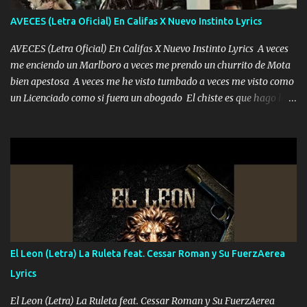
adoro
AVECES (Letra Oficial) En Califas X Nuevo Instinto Lyrics
AVECES (Letra Oficial) En Califas X Nuevo Instinto Lyrics A veces
me enciendo un Marlboro a veces me prendo un churrito de Mota
bien apestosa A veces me he visto tumbado a veces me visto como
un Licenciado como si fuera un abogado El chiste es que hago lo
que quiero pues así soy me mandó yo tengo el control a todos yo
les paro el dedo soy hocicon un malcriado un malandrón Que Les
importa no saben nada falsas las risas las que me miran hay gente
corriente no quieren verte subir de level trucha mis plebes Música
A veces me pongo un sombrero a veces me ven la cachucha de lado
con la mirada siempre en alto A veces me fajó una super o a veces
me fajó una Glock siempre armado todas las generaciones yo
traigo El chiste es que hago lo que quiero pues así soy me mandó
yo tengo el control a todos yo les paro el dedo soy hocicon un
El Leon (Letra) La Ruleta feat. Cessar Roman y Su FuerzAerea
malcriado un malandrón Que Les importa no saben nada falsas
Lyrics
las risas las que me miran hay gente corriente no quieren ve...
El Leon (Letra) La Ruleta feat. Cessar Roman y Su FuerzAerea