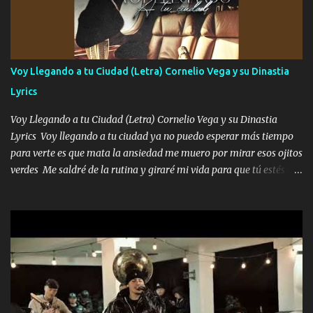
contenta como yo por ti Música Pregúntame qué es lo que me
enamora pa describirte unas cuantas horas también pregunta que
quiero contigo que seas dichosa al estar conmigo Y ya borracho
contéstame la llamada pa dedicarte unas bonitas palabras así
Voy Llegando a tu Ciudad (Letra) Cornelio Vega y su Dinastia
borracho me animo a decirte todo y puedo describirlo mucho que
Lyrics
me encantes Decirte que me siento muy feliz y emocionado por
tenerte aquí espero que quiera...
Voy Llegando a tu Ciudad (Letra) Cornelio Vega y su Dinastia
Lyrics Voy llegando a tu ciudad ya no puedo esperar más tiempo
para verte es que mata la ansiedad me muero por mirar esos ojitos
verdes Me saldré de la rutina y giraré mi vida para que tú estés en
ella como debe ser Yo sé que eres conocida que varios te tiran pero
no merecen y dile ya a tus amigas que no te presenten con más
pequeñeces Aquí estoy no dejaré que se te acerquen nadie porque
solo yo tendre el candado 🔒 del amor ❤️ Música Mil y un besos
para dar ya estando en tu ciudad no habrá quien lo detenga si las
copas van de más vayamos a un lugar y cerremos las puertas
Entre alcohol y besos se va incrementado el Fuego en esa
habitación ya no mires más el reloj Única por donde vas me curas