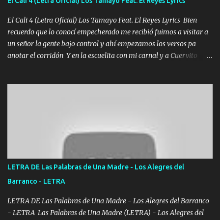
El Cali 4 (Letra Oficial) Los Tamayo Feat. El Reyes Lyrics
echarle chingazos Y seguir trabajando porque nada es...
El Cali 4 (Letra Oficial) Los Tamayo Feat. El Reyes Lyrics Bien
recuerdo que lo conocí empecherado me recibió fuimos a visitar a
un señor la gente bajo control y ahí empezamos los versos pa
anotar el corridón Y en la escuelita con mi carnal y a Cuervito
mandó a saludar la bergacera del Alamar pensó no llegó al final y
aquí se cumplen las reglas no secuestr0 no r0bar De La C giró la
orden nos comanda el doble P bien firmes con Alto PRIETO y la
camisa es color Verde y peleam0s la Bandera por todita a la ciudad
con los drones patrullando la Frontera De Tijuana Bulevares
Bellas Artes me ve en las blancas ya hace falta mi APA FLACO
verde se le extraña pa que sepan Aquí Pura GENTE DE LA RANA 🐸
POR CLAVE ES EL CALI 4 EN LA CIUDAD TIJUANA Música Al
tirante andamos mi carnal atento a cualquier necesidad no porque
LETRA DE Las Palabras de Una Madre - Los Alegres del
se ve limpio el camino nos confiamos al andar y nunca con la
Barranco - LETRA
misma piedra me vuelvo a tropezar Cuando ando de enamorado
en corto me tiró a per...
LETRA DE Las Palabras de Una Madre - Los Alegres del Barranco
- LETRA Las Palabras de Una Madre (LETRA) - Los Alegres del