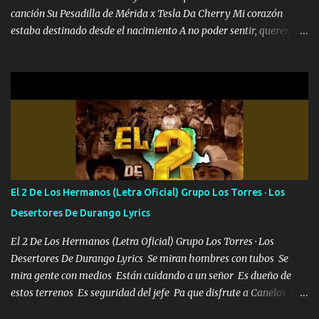
canción Su Pesadilla de Mérida x Tesla Da Cherry Mi corazón
estaba destinado desde el nacimiento A no poder sentir, querer,
confiar y amar Soñaba con llegar a ser como uno más del resto
Pero aunque lo intentara nunca iba a cambiar Y no estaba viendo
Que al frente tenía la respuesta Ahora ya lo entiendo Pero habrán
algunas que no lo entiendan Porque ahora soy su pesadilla, lo sé
Soy yo la octava maravilla, no lo niegues Tengo de rodillas a otras
cien Y por más que quieran no me detienen Soy yo la mente que
más brilla, lo ves Pa' mi la vida es tan sencilla No lo entenderías en
tu vida, y está bien Porque lo que tengo nadie lo tiene Una me está
escribiendo y la otra me va a llamar Quiere que vaya a verla y que
El 2 De Los Hermanos (Letra Oficial) Grupo Los Torres · Los
la invite a cenar Otras más me están pidiendo que las saque a
Desertores De Durango Lyrics
bailar Pero es que tengo un par de conciertos más que llenar Se
mueven solo por el interés P...
El 2 De Los Hermanos (Letra Oficial) Grupo Los Torres · Los
Desertores De Durango Lyrics Se miran hombres con tubos Se
mira gente con medios Están cuidando a un señor Es dueño de
estos terrenos Es seguridad del jefe Pa que disfrute a Canelos Es
el DOS de los HERMANOS un cerebro 🧠 inteligente junto con su