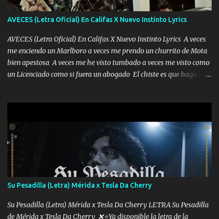
AVECES (Letra Oficial) En Califas X Nuevo Instinto Lyrics
AVECES (Letra Oficial) En Califas X Nuevo Instinto Lyrics A veces
me enciendo un Marlboro a veces me prendo un churrito de Mota
bien apestosa A veces me he visto tumbado a veces me visto como
un Licenciado como si fuera un abogado El chiste es que hago lo
que quiero pues así soy me mandó yo tengo el control a todos yo
les paro el dedo soy hocicon un malcriado un malandrón Que Les
importa no saben nada falsas las risas las que me miran hay gente
corriente no quieren verte subir de level trucha mis plebes Música
A veces me pongo un sombrero a veces me ven la cachucha de lado
con la mirada siempre en alto A veces me fajó una super o a veces
me fajó una Glock siempre armado todas las generaciones yo
traigo El chiste es que hago lo que quiero pues así soy me mandó
yo tengo el control a todos yo les paro el dedo soy hocicon un
Su Pesadilla (Letra) Mérida x Tesla Da Cherry
malcriado un malandrón Que Les importa no saben nada falsas
las risas las que me miran hay gente corriente no quieren ve...
Su Pesadilla (Letra) Mérida x Tesla Da Cherry LETRA Su Pesadilla
de Mérida x Tesla Da Cherry ❌⭐Ya disponible la letra de la