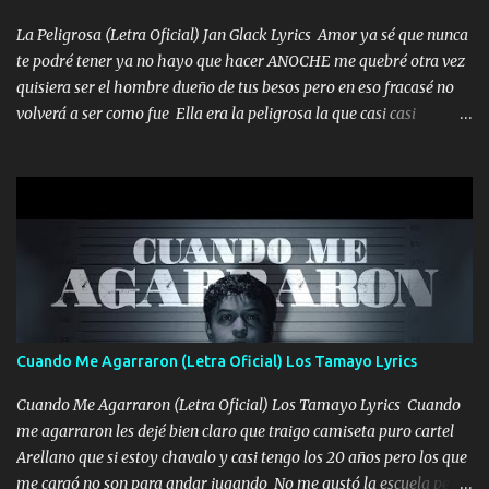
echarle chingazos Y seguir trabajando porque nada es...
La Peligrosa (Letra Oficial) Jan Glack Lyrics Amor ya sé que nunca
te podré tener ya no hayo que hacer ANOCHE me quebré otra vez
quisiera ser el hombre dueño de tus besos pero en eso fracasé no
volverá a ser como fue Ella era la peligrosa la que casi casi
convertí en mi esposa la que no importaba si llegaba tarde se
ponía contenta con un par de rosas Y aunque pasen cien años cien
años solo pienso en ti mami no me crees se que no me crees
Música Amar me duele estoy rodeado de mujeres pero solo
quieren billetes y yo que solo ocupo verte Recuerdo echábamos
pasión en la troca tus labios besándome yo quitándote la ropa no
quiero que sea nunca con otra yo quiero llevarte a la Luna y si
quieres en ese momento te pido que seas mi esposa Chingada
madre no quiero dejar de tenerte no ayuda la p'uta loquera y al
Cuando Me Agarraron (Letra Oficial) Los Tamayo Lyrics
chile quisiera ser menos de ti dependiente la pinche tristeza me
encierra princesa tu sabes que nunca saldras de mi mente Ella era
Cuando Me Agarraron (Letra Oficial) Los Tamayo Lyrics Cuando
la peligro...
me agarraron les dejé bien claro que traigo camiseta puro cartel
Arellano que si estoy chavalo y casi tengo los 20 años pero los que
me cargó no son para andar jugando No me gustó la escuela pero