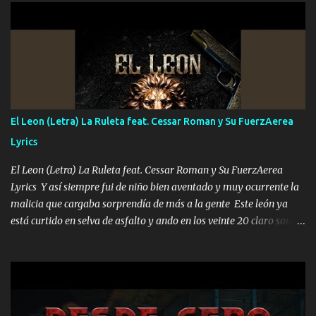
UNO QUE PRONTO ESTARÁ PRESENTE Que no falten las bucanas
ni tampoco las mujeres porque es platica de grandes por eso hay
que estar alegres doy las instrucciones para atender los deberes
Música Si es que salta algún problema de confianza tengo gente
ahí está el Hombre Cuarenta y también Pariente 7 arreglan
cualquier problema no más es cuestión que ordené NOS HACE
FALTA UN HERMANO DE CLAVE ERA EL 24 SIEMPRE FUE UN
El Leon (Letra) La Ruleta feat. Cessar Roman y Su FuerzAerea
HOMBRE VALIENTE POR ALGO M'URIÓ PELEAND0 SIEMPRE
Lyrics
VIO POR LA FAMILIA PARA QUE SIGA EL LEGADO Es el DOS de
los HERMANOS un cerebro inteligente y com...
El Leon (Letra) La Ruleta feat. Cessar Roman y Su FuerzAerea
Lyrics Y así siempre fui de niño bien aventado y muy ocurrente la
malicia que cargaba sorprendía de más a la gente Este león ya
está curtido en selva de asfalto y ando en los veinte 20 claro son
mis años Leon mi clave por si hay pendiente Tranquilo me la
navego ando en lo mío sin ni un pendiente si hay problemas lo
arreglamos padrino yo brincó en caliente Y No me paran aquí hay
pa más pues hay charola les voy a dar hasta topar pues no hay de
otra Música Surcando bien mi camino voy por mi línea no veo a