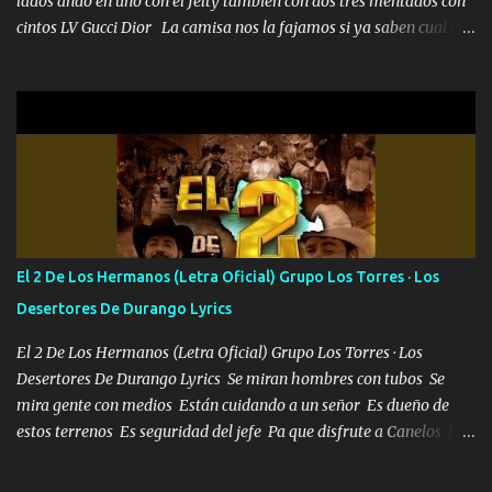
lados ando en uno con el Jelty también con dos tres mentados con
cintos LV Gucci Dior La camisa nos la fajamos si ya saben cual es
tanto suena que ya le ardió a tres la trone con el cable en inglés la
camisa no me quito arriba la F.E.S Los caballos de TRX marcan
702 mo cuenta de banco no cuadra con que yo use bots rompiendo
estándares 110 mil records de pistas no me falta mucho para
verme en las revistas Ya pasé Italia Japón Madrid Milán y también
Francia ropa de 100.000 bolas Louis vuitton es mi fragancia
repleta de presidentes la bolsa estoy en mi pic si no se han dado
cuenta chequeen gráficas del kitch
El 2 De Los Hermanos (Letra Oficial) Grupo Los Torres · Los
Desertores De Durango Lyrics
El 2 De Los Hermanos (Letra Oficial) Grupo Los Torres · Los
Desertores De Durango Lyrics Se miran hombres con tubos Se
mira gente con medios Están cuidando a un señor Es dueño de
estos terrenos Es seguridad del jefe Pa que disfrute a Canelos Es
el DOS de los HERMANOS un cerebro 🧠 inteligente junto con su
hermano el TRES blindado el Estado tiene andan ESPERANDO al