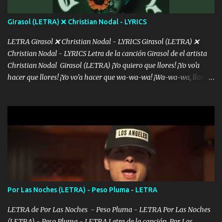
álbum's "José, vibras colores con la energía del diablo " ¿Si ...
Girasol (LETRA) ❌ Christian Nodal - LYRICS
LETRA Girasol ❌ Christian Nodal - LYRICS Girasol (LETRA) ❌
Christian Nodal - LYRICS Letra de la canción Girasol de el artista
Christian Nodal Girasol (LETRA) ¡Yo quiero que llores! ¡Yo vo'a
hacer que llores! ¡Yo vo’a hacer que wa-wa-wa! ¡Wa-wa-wa, llores!
Hoy me levanté bromista y me tienes que aguantar No quiero
bromear contigo, de ti quiero bromear Tú eres un chiste, cabrón,
cada que intentas cantar Cada que intentas rapear, cada que
intentas rimar Pobre payaso que usa a todo el mundo pa' conectar
con la gente Dices "Latino Gang" pero pisas a to'a tu gente Pa’ dar
mensajes, m'ijo, hay quе ser coherentеs Si tú no eres artista, al
menos se prudente Hoy me sabe a mierda, traigo un Balvin en los
dientes Por falta de empatía le toca ser resiliente ¿Acaso eres
consciente de los followers que mueves? Parcerito, abre los ojos y
Por Las Noches (LETRA) - Peso Pluma - LETRA
ve el poder que tienes Otro chiste malo son los nombres de tus
álbum's "José, vibras colores con la energía del diablo " ¿Si ...
LETRA de Por Las Noches - Peso Pluma - LETRA Por Las Noches
(LETRA) - Peso Pluma - LETRA Letra de la canción Por Las