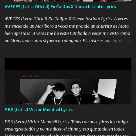
tú mi mal moviendo tu silueta no hay otra que te sea igual te ves
AVECES (Letra Oficial) En Califas X Nuevo Instinto Lyrics
tan especial por eso es que me tientas Aquí estoy no dejaré que se
te acerque nadie porque solo yo tendre el candado 🔒 del a...
AVECES (Letra Oficial) En Califas X Nuevo Instinto Lyrics A veces
me enciendo un Marlboro a veces me prendo un churrito de Mota
bien apestosa A veces me he visto tumbado a veces me visto como
un Licenciado como si fuera un abogado El chiste es que hago lo
que quiero pues así soy me mandó yo tengo el control a todos yo
les paro el dedo soy hocicon un malcriado un malandrón Que Les
importa no saben nada falsas las risas las que me miran hay gente
corriente no quieren verte subir de level trucha mis plebes Música
A veces me pongo un sombrero a veces me ven la cachucha de lado
con la mirada siempre en alto A veces me fajó una super o a veces
me fajó una Glock siempre armado todas las generaciones yo
traigo El chiste es que hago lo que quiero pues así soy me mandó
yo tengo el control a todos yo les paro el dedo soy hocicon un
F.E.S (Letra) Victor Mendivil Lyrics
malcriado un malandrón Que Les importa no saben nada falsas
las risas las que me miran hay gente corriente no quieren ve...
F.E.S (Letra) Victor Mendivil Lyrics Tenis con once picos los traigo
ensangrentad0s y no me dicen el chino y eso que ando en todos