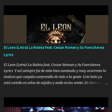
hermano el TRES blindado el Estado tiene andan ESPERANDO al
UNO QUE PRONTO ESTARÁ PRESENTE Que no falten las bucanas
ni tampoco las mujeres porque es platica de grandes por eso hay
que estar alegres doy las instrucciones para atender los deberes
Música Si es que salta algún problema de confianza tengo gente
ahí está el Hombre Cuarenta y también Pariente 7 arreglan
cualquier problema no más es cuestión que ordené NOS HACE
FALTA UN HERMANO DE CLAVE ERA EL 24 SIEMPRE FUE UN
El Leon (Letra) La Ruleta feat. Cessar Roman y Su FuerzAerea
HOMBRE VALIENTE POR ALGO M'URIÓ PELEAND0 SIEMPRE
Lyrics
VIO POR LA FAMILIA PARA QUE SIGA EL LEGADO Es el DOS de
los HERMANOS un cerebro inteligente y com...
El Leon (Letra) La Ruleta feat. Cessar Roman y Su FuerzAerea
Lyrics Y así siempre fui de niño bien aventado y muy ocurrente la
malicia que cargaba sorprendía de más a la gente Este león ya
está curtido en selva de asfalto y ando en los veinte 20 claro son
mis años Leon mi clave por si hay pendiente Tranquilo me la
navego ando en lo mío sin ni un pendiente si hay problemas lo
arreglamos padrino yo brincó en caliente Y No me paran aquí hay
pa más pues hay charola les voy a dar hasta topar pues no hay de