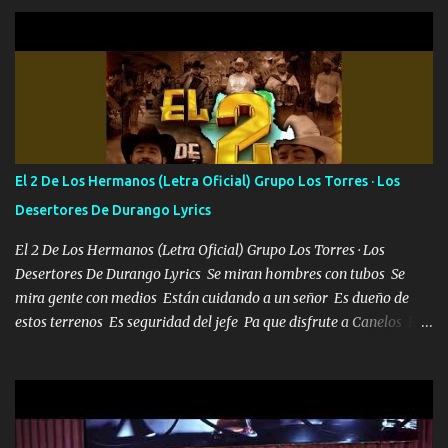
aquí se cumplen las reglas no secuestr0 no r0bar De La C giró la
orden nos comanda el doble P bien firmes con Alto PRIETO y la
camisa es color Verde y peleam0s la Bandera por todita a la ciudad
con los drones patrullando la Frontera De Tijuana Bulevares
Bellas Artes me ve en las blancas ya hace falta mi APA FLACO
verde se le extraña pa que sepan Aquí Pura GENTE DE LA RANA 🐸
POR CLAVE ES EL CALI 4 EN LA CIUDAD TIJUANA Música Al
tirante andamos mi carnal atento a cualquier necesidad no porque
El 2 De Los Hermanos (Letra Oficial) Grupo Los Torres · Los
se ve limpio el camino nos confiamos al andar y nunca con la
Desertores De Durango Lyrics
misma piedra me vuelvo a tropezar Cuando ando de enamorado
en corto me tiró a per...
El 2 De Los Hermanos (Letra Oficial) Grupo Los Torres · Los
Desertores De Durango Lyrics Se miran hombres con tubos Se
mira gente con medios Están cuidando a un señor Es dueño de
estos terrenos Es seguridad del jefe Pa que disfrute a Canelos Es
el DOS de los HERMANOS un cerebro 🧠 inteligente junto con su
hermano el TRES blindado el Estado tiene andan ESPERANDO al
UNO QUE PRONTO ESTARÁ PRESENTE Que no falten las bucanas
ni tampoco las mujeres porque es platica de grandes por eso hay
que estar alegres doy las instrucciones para atender los deberes