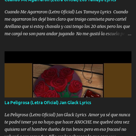
Cuando Me Agarraron (Letra Oficial) Los Tamayo Lyrics Cuando
me agarraron les dejé bien claro que traigo camiseta puro cartel
Arellano que si estoy chavalo y casi tengo los 20 años pero los que
me cargó no son para andar jugando No me gustó la escuela pero
las libretas para el otro lado las fuimos mandando Ya nos
difamaron y nos han tachado sigue la vieja guardia y sigue bien
firme el legado que si como me llamó varios ya se han preguntado
Yo Soy El De Las Pacas Sobrino Del Brazo Armad0 Con mi Glock
fajado y mi R terciado me van a ver allá por TJ para un licenciado
mando un abrazo andamos al cien Choritas también Música
Ando en la colonia bien acelerado traigo un M2 que nunca me ha
fallado para mi compadre mandó un fuerte abrazo también al
Especial sabe que lo apreciamos En los mejores antros me verán
La Peligrosa (Letra Oficial) Jan Glack Lyrics
tomando con mujeres hermosas y botellas destapando siempre
bien cuidado bien atrabancado y a los que me conocen ya saben de
La Peligrosa (Letra Oficial) Jan Glack Lyrics Amor ya sé que nunca
lo que hablo Entre lob...
te podré tener ya no hayo que hacer ANOCHE me quebré otra vez
quisiera ser el hombre dueño de tus besos pero en eso fracasé no