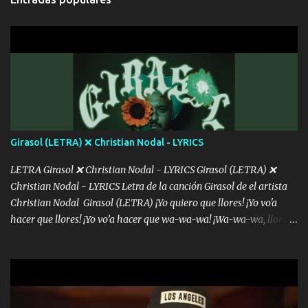
intentas rimar Pobre payaso que usa a todo el mundo pa' conectar
con la gente Dices "Latino Gang" pero pisas a to'a tu gente Pa’ dar
mensajes, m'ijo, hay quе ser coherentеs Si tú no eres artista, al
menos se prudente Hoy me sabe a mierda, traigo un Balvin en los
dientes Por falta de empatía le toca ser resiliente ¿Acaso eres
consciente de los followers que mueves? Parcerito, abre los ojos y
ve el poder que tienes Otro chiste malo son los nombres de tus
álbum's "José, vibras colores con la energía del diablo " ¿Si ...
Girasol (LETRA) ❌ Christian Nodal - LYRICS
LETRA Girasol ❌ Christian Nodal - LYRICS Girasol (LETRA) ❌
Christian Nodal - LYRICS Letra de la canción Girasol de el artista
Christian Nodal Girasol (LETRA) ¡Yo quiero que llores! ¡Yo vo'a
hacer que llores! ¡Yo vo’a hacer que wa-wa-wa! ¡Wa-wa-wa, llores!
Hoy me levanté bromista y me tienes que aguantar No quiero
bromear contigo, de ti quiero bromear Tú eres un chiste, cabrón,
cada que intentas cantar Cada que intentas rapear, cada que
intentas rimar Pobre payaso que usa a todo el mundo pa' conectar
con la gente Dices "Latino Gang" pero pisas a to'a tu gente Pa’ dar