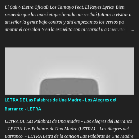
El Cali 4 (Letra Oficial) Los Tamayo Feat. El Reyes Lyrics Bien
recuerdo que lo conocí empecherado me recibió fuimos a visitar a
un señor la gente bajo control y ahí empezamos los versos pa
anotar el corridón Y en la escuelita con mi carnal y a Cuervito
mandó a saludar la bergacera del Alamar pensó no llegó al final y
aquí se cumplen las reglas no secuestr0 no r0bar De La C giró la
orden nos comanda el doble P bien firmes con Alto PRIETO y la
camisa es color Verde y peleam0s la Bandera por todita a la ciudad
con los drones patrullando la Frontera De Tijuana Bulevares
Bellas Artes me ve en las blancas ya hace falta mi APA FLACO
verde se le extraña pa que sepan Aquí Pura GENTE DE LA RANA 🐸
POR CLAVE ES EL CALI 4 EN LA CIUDAD TIJUANA Música Al
tirante andamos mi carnal atento a cualquier necesidad no porque
LETRA DE Las Palabras de Una Madre - Los Alegres del
se ve limpio el camino nos confiamos al andar y nunca con la
Barranco - LETRA
misma piedra me vuelvo a tropezar Cuando ando de enamorado
en corto me tiró a per...
LETRA DE Las Palabras de Una Madre - Los Alegres del Barranco
- LETRA Las Palabras de Una Madre (LETRA) - Los Alegres del
Barranco - LETRA Letra de la canción Las Palabras de Una Madre