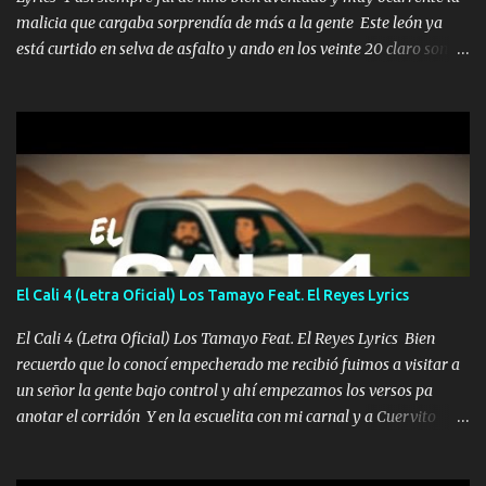
malicia que cargaba sorprendía de más a la gente Este león ya
está curtido en selva de asfalto y ando en los veinte 20 claro son
mis años Leon mi clave por si hay pendiente Tranquilo me la
navego ando en lo mío sin ni un pendiente si hay problemas lo
arreglamos padrino yo brincó en caliente Y No me paran aquí hay
pa más pues hay charola les voy a dar hasta topar pues no hay de
otra Música Surcando bien mi camino voy por mi línea no veo a
los lados aquel que no corre vuela no se me duerm voy chicoteado
Ya pasé varias hazañas ya tienen rato que me agarran el colmillo
de este León los estatales no sé esperaron Al tiro esta la PrimiZa
también la nueve que cargo al lado doy la mano al que su amigo y
El Cali 4 (Letra Oficial) Los Tamayo Feat. El Reyes Lyrics
al traicionero damos pa abajo Y No me paran aquí hay pa más
pues hay charola les voy a dar hasta topar pues no hay de otra...
El Cali 4 (Letra Oficial) Los Tamayo Feat. El Reyes Lyrics Bien
recuerdo que lo conocí empecherado me recibió fuimos a visitar a
un señor la gente bajo control y ahí empezamos los versos pa
anotar el corridón Y en la escuelita con mi carnal y a Cuervito
mandó a saludar la bergacera del Alamar pensó no llegó al final y
aquí se cumplen las reglas no secuestr0 no r0bar De La C giró la