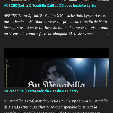
AVECES (Letra Oficial) En Califas X Nuevo Instinto Lyrics
AVECES (Letra Oficial) En Califas X Nuevo Instinto Lyrics A veces
me enciendo un Marlboro a veces me prendo un churrito de Mota
bien apestosa A veces me he visto tumbado a veces me visto como
un Licenciado como si fuera un abogado El chiste es que hago lo
que quiero pues así soy me mandó yo tengo el control a todos yo
les paro el dedo soy hocicon un malcriado un malandrón Que Les
importa no saben nada falsas las risas las que me miran hay gente
corriente no quieren verte subir de level trucha mis plebes Música
A veces me pongo un sombrero a veces me ven la cachucha de lado
con la mirada siempre en alto A veces me fajó una super o a veces
me fajó una Glock siempre armado todas las generaciones yo
traigo El chiste es que hago lo que quiero pues así soy me mandó
yo tengo el control a todos yo les paro el dedo soy hocicon un
Su Pesadilla (Letra) Mérida x Tesla Da Cherry
malcriado un malandrón Que Les importa no saben nada falsas
las risas las que me miran hay gente corriente no quieren ve...
Su Pesadilla (Letra) Mérida x Tesla Da Cherry LETRA Su Pesadilla
de Mérida x Tesla Da Cherry ❌⭐Ya disponible la letra de la