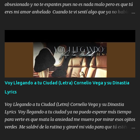
enfiesto me gusta vivir en grande más me cuido me gusta ser
obsesionado y no te espantes pues no es nada malo pero es que tú
responsable hay rateros envidiosos que no falten mi dios es grande
eres mi amor anhelado Cuando te vi sentí algo que ya no había
me cuida de las maldades Pa el equipo aquí le mando un abrazo
aquí quise elegir por mí y me decidí por ti Y ya borracho me
que conmigo aquí tiene mi respaldo...
parqueo por tu ventana para llevarte las canciones que te encantan
pa enamorarte las flores no son tan caras pero llevan todo el
cariño de mi alma Que pa febrero vendré frente a ti con mis
preguntas y digas que sí hacernos novios y verte feliz y muy
contenta como yo por ti Música Pregúntame qué es lo que me
enamora pa describirte unas cuantas horas también pregunta que
quiero contigo que seas dichosa al estar conmigo Y ya borracho
contéstame la llamada pa dedicarte unas bonitas palabras así
Voy Llegando a tu Ciudad (Letra) Cornelio Vega y su Dinastia
borracho me animo a decirte todo y puedo describirlo mucho que
Lyrics
me encantes Decirte que me siento muy feliz y emocionado por
tenerte aquí espero que quiera...
Voy Llegando a tu Ciudad (Letra) Cornelio Vega y su Dinastia
Lyrics Voy llegando a tu ciudad ya no puedo esperar más tiempo
para verte es que mata la ansiedad me muero por mirar esos ojitos
verdes Me saldré de la rutina y giraré mi vida para que tú estés en
ella como debe ser Yo sé que eres conocida que varios te tiran pero