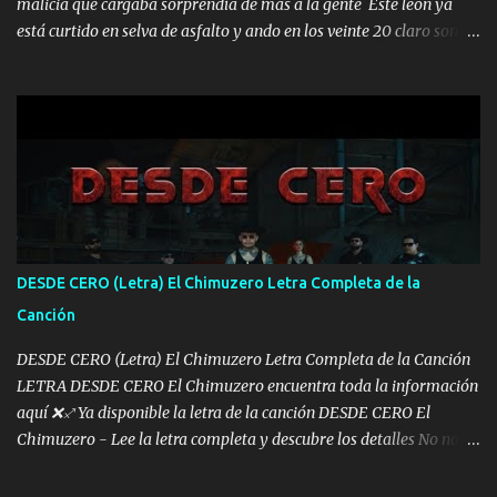
malicia que cargaba sorprendía de más a la gente Este león ya
está curtido en selva de asfalto y ando en los veinte 20 claro son
mis años Leon mi clave por si hay pendiente Tranquilo me la
navego ando en lo mío sin ni un pendiente si hay problemas lo
arreglamos padrino yo brincó en caliente Y No me paran aquí hay
pa más pues hay charola les voy a dar hasta topar pues no hay de
otra Música Surcando bien mi camino voy por mi línea no veo a
los lados aquel que no corre vuela no se me duerm voy chicoteado
Ya pasé varias hazañas ya tienen rato que me agarran el colmillo
de este León los estatales no sé esperaron Al tiro esta la PrimiZa
también la nueve que cargo al lado doy la mano al que su amigo y
DESDE CERO (Letra) El Chimuzero Letra Completa de la
al traicionero damos pa abajo Y No me paran aquí hay pa más
Canción
pues hay charola les voy a dar hasta topar pues no hay de otra...
DESDE CERO (Letra) El Chimuzero Letra Completa de la Canción
LETRA DESDE CERO El Chimuzero encuentra toda la información
aquí ❌♐ Ya disponible la letra de la canción DESDE CERO El
Chimuzero - Lee la letra completa y descubre los detalles No nací
en cuna de oro , Pero Andamos Firmes Buscando el Billete. Cómo
Vengo desde Cero Se que Solo Plata. No es lo Suficiente, Soy De