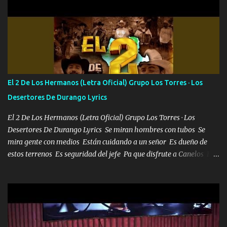
orden nos comanda el doble P bien firmes con Alto PRIETO y la
camisa es color Verde y peleam0s la Bandera por todita a la ciudad
con los drones patrullando la Frontera De Tijuana Bulevares
Bellas Artes me ve en las blancas ya hace falta mi APA FLACO
verde se le extraña pa que sepan Aquí Pura GENTE DE LA RANA 🐸
POR CLAVE ES EL CALI 4 EN LA CIUDAD TIJUANA Música Al
tirante andamos mi carnal atento a cualquier necesidad no porque
El 2 De Los Hermanos (Letra Oficial) Grupo Los Torres · Los
se ve limpio el camino nos confiamos al andar y nunca con la
Desertores De Durango Lyrics
misma piedra me vuelvo a tropezar Cuando ando de enamorado
en corto me tiró a per...
El 2 De Los Hermanos (Letra Oficial) Grupo Los Torres · Los
Desertores De Durango Lyrics Se miran hombres con tubos Se
mira gente con medios Están cuidando a un señor Es dueño de
estos terrenos Es seguridad del jefe Pa que disfrute a Canelos Es
el DOS de los HERMANOS un cerebro 🧠 inteligente junto con su
hermano el TRES blindado el Estado tiene andan ESPERANDO al
UNO QUE PRONTO ESTARÁ PRESENTE Que no falten las bucanas
ni tampoco las mujeres porque es platica de grandes por eso hay
que estar alegres doy las instrucciones para atender los deberes
Música Si es que salta algún problema de confianza tengo gente