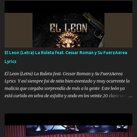
UNO QUE PRONTO ESTARÁ PRESENTE Que no falten las bucanas
ni tampoco las mujeres porque es platica de grandes por eso hay
que estar alegres doy las instrucciones para atender los deberes
Música Si es que salta algún problema de confianza tengo gente
ahí está el Hombre Cuarenta y también Pariente 7 arreglan
cualquier problema no más es cuestión que ordené NOS HACE
FALTA UN HERMANO DE CLAVE ERA EL 24 SIEMPRE FUE UN
El Leon (Letra) La Ruleta feat. Cessar Roman y Su FuerzAerea
HOMBRE VALIENTE POR ALGO M'URIÓ PELEAND0 SIEMPRE
Lyrics
VIO POR LA FAMILIA PARA QUE SIGA EL LEGADO Es el DOS de
los HERMANOS un cerebro inteligente y com...
El Leon (Letra) La Ruleta feat. Cessar Roman y Su FuerzAerea
Lyrics Y así siempre fui de niño bien aventado y muy ocurrente la
malicia que cargaba sorprendía de más a la gente Este león ya
está curtido en selva de asfalto y ando en los veinte 20 claro son
mis años Leon mi clave por si hay pendiente Tranquilo me la
navego ando en lo mío sin ni un pendiente si hay problemas lo
arreglamos padrino yo brincó en caliente Y No me paran aquí hay
pa más pues hay charola les voy a dar hasta topar pues no hay de
otra Música Surcando bien mi camino voy por mi línea no veo a