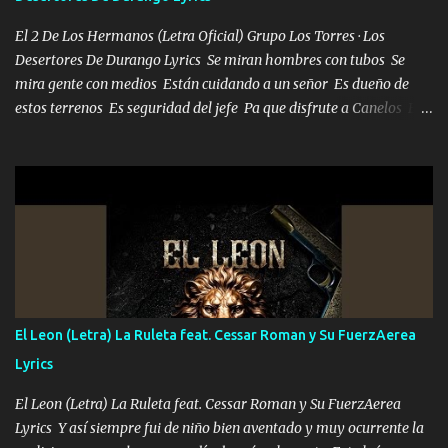
El 2 De Los Hermanos (Letra Oficial) Grupo Los Torres · Los
Desertores De Durango Lyrics Se miran hombres con tubos Se
mira gente con medios Están cuidando a un señor Es dueño de
estos terrenos Es seguridad del jefe Pa que disfrute a Canelos Es
el DOS de los HERMANOS un cerebro 🧠 inteligente junto con su
hermano el TRES blindado el Estado tiene andan ESPERANDO al
UNO QUE PRONTO ESTARÁ PRESENTE Que no falten las bucanas
ni tampoco las mujeres porque es platica de grandes por eso hay
que estar alegres doy las instrucciones para atender los deberes
Música Si es que salta algún problema de confianza tengo gente
ahí está el Hombre Cuarenta y también Pariente 7 arreglan
cualquier problema no más es cuestión que ordené NOS HACE
FALTA UN HERMANO DE CLAVE ERA EL 24 SIEMPRE FUE UN
El Leon (Letra) La Ruleta feat. Cessar Roman y Su FuerzAerea
HOMBRE VALIENTE POR ALGO M'URIÓ PELEAND0 SIEMPRE
Lyrics
VIO POR LA FAMILIA PARA QUE SIGA EL LEGADO Es el DOS de
los HERMANOS un cerebro inteligente y com...
El Leon (Letra) La Ruleta feat. Cessar Roman y Su FuerzAerea
Lyrics Y así siempre fui de niño bien aventado y muy ocurrente la