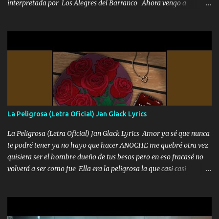
interpretada por Los Alegres del Barranco Ahora vengo a
visitarte, a tu txumba a saludarte, se que del cielo me vez y desde
halla has de cuidarme, son palabras de una madre, que lleva en el
viento a su hijo y aunque ahora ya este con Dios el destino así lo
quiso, él tiempo sigue pasando y nunca te olvidaremos, aquí
seguiré esperando hasta volvernos a vernos El recuerdo que yo
tengo de mi mente no se va, en mi corazón me llevo lo mismo que
tu papá, a veces me pongo triste porque no puedo mirarte, mas se
que tu me escuchas porque tu eres mi gran ángel, El desespero me
llega para reunirme contigo, tu iluminas mi sendero por siempre
La Peligrosa (Letra Oficial) Jan Glack Lyrics
serás mi niño, del amor que yo te tengo es co...
La Peligrosa (Letra Oficial) Jan Glack Lyrics Amor ya sé que nunca
te podré tener ya no hayo que hacer ANOCHE me quebré otra vez
quisiera ser el hombre dueño de tus besos pero en eso fracasé no
volverá a ser como fue Ella era la peligrosa la que casi casi
convertí en mi esposa la que no importaba si llegaba tarde se
ponía contenta con un par de rosas Y aunque pasen cien años cien
años solo pienso en ti mami no me crees se que no me crees
Música Amar me duele estoy rodeado de mujeres pero solo