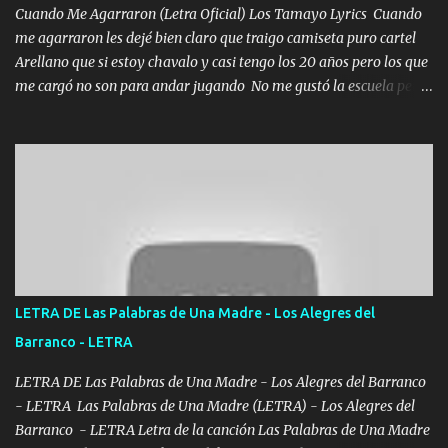
Cuando Me Agarraron (Letra Oficial) Los Tamayo Lyrics Cuando
me agarraron les dejé bien claro que traigo camiseta puro cartel
Arellano que si estoy chavalo y casi tengo los 20 años pero los que
me cargó no son para andar jugando No me gustó la escuela pero
las libretas para el otro lado las fuimos mandando Ya nos
difamaron y nos han tachado sigue la vieja guardia y sigue bien
firme el legado que si como me llamó varios ya se han preguntado
Yo Soy El De Las Pacas Sobrino Del Brazo Armad0 Con mi Glock
fajado y mi R terciado me van a ver allá por TJ para un licenciado
mando un abrazo andamos al cien Choritas también Música
Ando en la colonia bien acelerado traigo un M2 que nunca me ha
fallado para mi compadre mandó un fuerte abrazo también al
Especial sabe que lo apreciamos En los mejores antros me verán
LETRA DE Las Palabras de Una Madre - Los Alegres del
tomando con mujeres hermosas y botellas destapando siempre
Barranco - LETRA
bien cuidado bien atrabancado y a los que me conocen ya saben de
lo que hablo Entre lob...
LETRA DE Las Palabras de Una Madre - Los Alegres del Barranco
- LETRA Las Palabras de Una Madre (LETRA) - Los Alegres del
Barranco - LETRA Letra de la canción Las Palabras de Una Madre