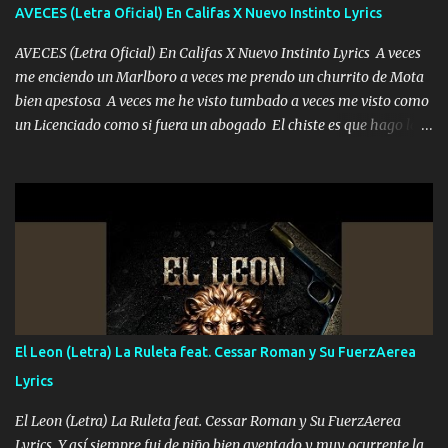
adoro
AVECES (Letra Oficial) En Califas X Nuevo Instinto Lyrics
AVECES (Letra Oficial) En Califas X Nuevo Instinto Lyrics A veces
me enciendo un Marlboro a veces me prendo un churrito de Mota
bien apestosa A veces me he visto tumbado a veces me visto como
un Licenciado como si fuera un abogado El chiste es que hago lo
que quiero pues así soy me mandó yo tengo el control a todos yo
les paro el dedo soy hocicon un malcriado un malandrón Que Les
importa no saben nada falsas las risas las que me miran hay gente
corriente no quieren verte subir de level trucha mis plebes Música
A veces me pongo un sombrero a veces me ven la cachucha de lado
con la mirada siempre en alto A veces me fajó una super o a veces
me fajó una Glock siempre armado todas las generaciones yo
traigo El chiste es que hago lo que quiero pues así soy me mandó
yo tengo el control a todos yo les paro el dedo soy hocicon un
El Leon (Letra) La Ruleta feat. Cessar Roman y Su FuerzAerea
malcriado un malandrón Que Les importa no saben nada falsas
Lyrics
las risas las que me miran hay gente corriente no quieren ve...
El Leon (Letra) La Ruleta feat. Cessar Roman y Su FuerzAerea
Lyrics Y así siempre fui de niño bien aventado y muy ocurrente la