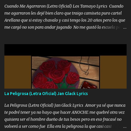
Cuando Me Agarraron (Letra Oficial) Los Tamayo Lyrics Cuando
me agarraron les dejé bien claro que traigo camiseta puro cartel
Arellano que si estoy chavalo y casi tengo los 20 años pero los que
me cargó no son para andar jugando No me gustó la escuela pero
las libretas para el otro lado las fuimos mandando Ya nos
difamaron y nos han tachado sigue la vieja guardia y sigue bien
firme el legado que si como me llamó varios ya se han preguntado
Yo Soy El De Las Pacas Sobrino Del Brazo Armad0 Con mi Glock
fajado y mi R terciado me van a ver allá por TJ para un licenciado
mando un abrazo andamos al cien Choritas también Música
Ando en la colonia bien acelerado traigo un M2 que nunca me ha
fallado para mi compadre mandó un fuerte abrazo también al
Especial sabe que lo apreciamos En los mejores antros me verán
La Peligrosa (Letra Oficial) Jan Glack Lyrics
tomando con mujeres hermosas y botellas destapando siempre
bien cuidado bien atrabancado y a los que me conocen ya saben de
La Peligrosa (Letra Oficial) Jan Glack Lyrics Amor ya sé que nunca
lo que hablo Entre lob...
te podré tener ya no hayo que hacer ANOCHE me quebré otra vez
quisiera ser el hombre dueño de tus besos pero en eso fracasé no
volverá a ser como fue Ella era la peligrosa la que casi casi