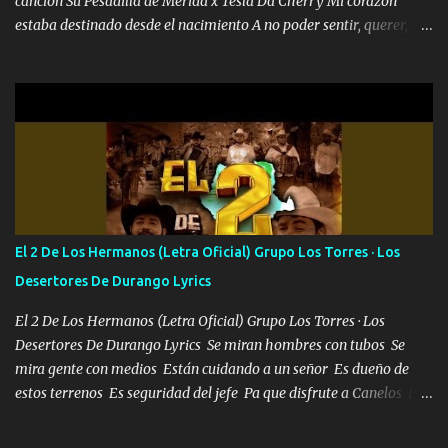
canción Su Pesadilla de Mérida x Tesla Da Cherry Mi corazón
estaba destinado desde el nacimiento A no poder sentir, querer,
confiar y amar Soñaba con llegar a ser como uno más del resto
Pero aunque lo intentara nunca iba a cambiar Y no estaba viendo
Que al frente tenía la respuesta Ahora ya lo entiendo Pero habrán
algunas que no lo entiendan Porque ahora soy su pesadilla, lo sé
Soy yo la octava maravilla, no lo niegues Tengo de rodillas a otras
cien Y por más que quieran no me detienen Soy yo la mente que
más brilla, lo ves Pa' mi la vida es tan sencilla No lo entenderías en
tu vida, y está bien Porque lo que tengo nadie lo tiene Una me está
escribiendo y la otra me va a llamar Quiere que vaya a verla y que
El 2 De Los Hermanos (Letra Oficial) Grupo Los Torres · Los
la invite a cenar Otras más me están pidiendo que las saque a
Desertores De Durango Lyrics
bailar Pero es que tengo un par de conciertos más que llenar Se
mueven solo por el interés P...
El 2 De Los Hermanos (Letra Oficial) Grupo Los Torres · Los
Desertores De Durango Lyrics Se miran hombres con tubos Se
mira gente con medios Están cuidando a un señor Es dueño de
estos terrenos Es seguridad del jefe Pa que disfrute a Canelos Es
el DOS de los HERMANOS un cerebro 🧠 inteligente junto con su
hermano el TRES blindado el Estado tiene andan ESPERANDO al