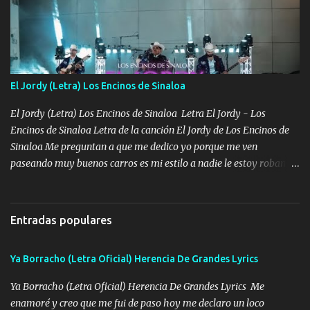
quieren billetes y yo que solo ocupo verte Recuerdo echábamos
pasión en la troca tus labios besándome yo quitándote la ropa no
quiero que sea nunca con otra yo quiero llevarte a la Luna y si
quieres en ese momento te pido que seas mi esposa Chingada
madre no quiero dejar de tenerte no ayuda la p'uta loquera y al
El Jordy (Letra) Los Encinos de Sinaloa
chile quisiera ser menos de ti dependiente la pinche tristeza me
encierra princesa tu sabes que nunca saldras de mi mente Ella era
El Jordy (Letra) Los Encinos de Sinaloa Letra El Jordy - Los
la peligro...
Encinos de Sinaloa Letra de la canción El Jordy de Los Encinos de
Sinaloa Me preguntan a que me dedico yo porque me ven
paseando muy buenos carros es mi estilo a nadie le estoy robando
discretamente cumplo yo bien mi trabajo De Tijuana a los rumbos
de L.A de muy joven me vine para el otro lado a los dieciséis me
miraban trabajando la escuela dejé el dinero estaba escaso Mi
Entradas populares
familia que nunca les falte nada es la gran razón que a diario me
refo el cuero mientras viva nunca les faltará nada mis dos hijos y
Ya Borracho (Letra Oficial) Herencia De Grandes Lyrics
mi esposa no se ra'ja Música Me rodearon y la puerta me
tumbaron prisionero en caliente me llevaron me achacaba cargos
Ya Borracho (Letra Oficial) Herencia De Grandes Lyrics Me
que estaban muy raros me gritaba a donde tienes el clavo Yo me
enamoré y creo que me fui de paso hoy me declaro un loco