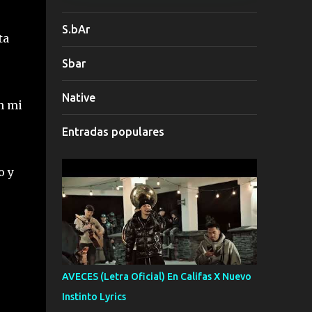
S.bAr
ta
Sbar
Native
n mi
Entradas populares
o y
AVECES (Letra Oficial) En Califas X Nuevo
Instinto Lyrics