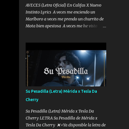
AVECES (Letra Oficial) En Califas X Nuevo
Instinto Lyrics A veces me enciendo un
Marlboro a veces me prendo un churrito de
Mota bien apestosa A veces me he visto
tumbado a veces me visto como un
Licenciado como si fuera un abogado El
chiste es que hago lo que quiero pues así soy
me mandó yo tengo el control a todos yo les
paro el dedo soy hocicon un malcriado un
malandrón Que Les importa no saben nada
falsas las risas las que me miran hay gente
corriente no quieren verte subir de level
trucha mis plebes Música A veces me pongo
Su Pesadilla (Letra) Mérida x Tesla Da
un sombrero a veces me ven la cachucha de
Cherry
lado con la mirada siempre en alto A veces
me fajó una super o a veces me fajó una
Su Pesadilla (Letra) Mérida x Tesla Da
Glock siempre armado todas las
Cherry LETRA Su Pesadilla de Mérida x
generaciones yo traigo El chiste es que hago
Tesla Da Cherry ❌⭐Ya disponible la letra de