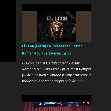
seguridad del jefe Pa que disfrute a Canelos
conciertos más que llenar Se mueven solo
Es el DOS de los HERMANOS un cerebro 🧠
por el interés P...
inteligente junto con su hermano el TRES
blindado el Estado tiene andan ESPERANDO
al UNO QUE PRONTO ESTARÁ PRESENTE
Que no falten las bucanas ni tampoco las
mujeres porque es platica de grandes por eso
hay que estar alegres doy las instrucciones
El Leon (Letra) La Ruleta feat. Cessar
para atender los deberes Música Si es que
Roman y Su FuerzAerea Lyrics
salta algún problema de confianza tengo
gente ahí está el Hombre Cuarenta y
El Leon (Letra) La Ruleta feat. Cessar
también Pariente 7 arreglan cualquier
Roman y Su FuerzAerea Lyrics Y así siempre
problema no más es cuestión que ordené
fui de niño bien aventado y muy ocurrente la
NOS HACE FALTA UN HERMANO DE CLAVE
malicia que cargaba sorprendía de más a la
ERA EL 24 SIEMPRE FUE UN HOMBRE
gente Este león ya está curtido en selva de
VALIENTE POR ALGO M'URIÓ PELEAND0
asfalto y ando en los veinte 20 claro son mis
SIEMPRE VIO POR LA FAMILIA PARA QUE
años Leon mi clave por si hay pendiente
SIGA EL LEGADO Es el DOS de los
Tranquilo me la navego ando en lo mío sin
HERMANOS un cerebro inteligente y com...
ni un pendiente si hay problemas lo