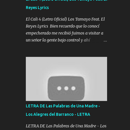
agarrar el vuelo y la mente y tranquilizando
Reyes Lyrics
Tomense un buen trago Y así es como
empezamos los versos que voy cantando
El Cali 4 (Letra Oficial) Los Tamayo Feat. El
(Music) A vido alta y bajas La carreta se
Reyes Lyrics Bien recuerdo que lo conocí
atora Pero nunca le aflojamos Ya me han
empecherado me recibió fuimos a visitar a
pasado cosas Y aunque ustedes no sepan
un señor la gente bajo control y ahí
Pero la vida es muy corta Hay que echarle
empezamos los versos pa anotar el corridón
chingazos Y seguir trabajando porque nada
Y en la escuelita con mi carnal y a Cuervito
es...
mandó a saludar la bergacera del Alamar
pensó no llegó al final y aquí se cumplen las
reglas no secuestr0 no r0bar De La C giró la
orden nos comanda el doble P bien firmes
con Alto PRIETO y la camisa es color Verde y
peleam0s la Bandera por todita a la ciudad
con los drones patrullando la Frontera De
LETRA DE Las Palabras de Una Madre -
Tijuana Bulevares Bellas Artes me ve en las
Los Alegres del Barranco - LETRA
blancas ya hace falta mi APA FLACO verde
se le extraña pa que sepan Aquí Pura GENTE
LETRA DE Las Palabras de Una Madre - Los