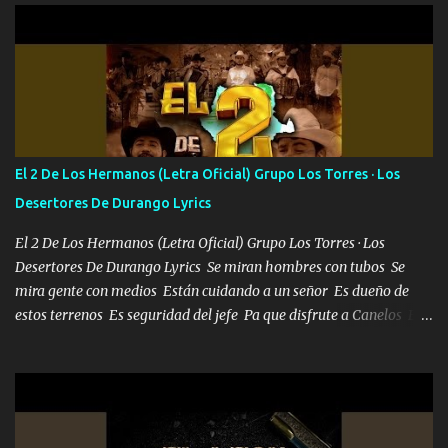
Que al frente tenía la respuesta Ahora ya lo entiendo Pero habrán
algunas que no lo entiendan Porque ahora soy su pesadilla, lo sé
Soy yo la octava maravilla, no lo niegues Tengo de rodillas a otras
cien Y por más que quieran no me detienen Soy yo la mente que
más brilla, lo ves Pa' mi la vida es tan sencilla No lo entenderías en
tu vida, y está bien Porque lo que tengo nadie lo tiene Una me está
escribiendo y la otra me va a llamar Quiere que vaya a verla y que
El 2 De Los Hermanos (Letra Oficial) Grupo Los Torres · Los
la invite a cenar Otras más me están pidiendo que las saque a
Desertores De Durango Lyrics
bailar Pero es que tengo un par de conciertos más que llenar Se
mueven solo por el interés P...
El 2 De Los Hermanos (Letra Oficial) Grupo Los Torres · Los
Desertores De Durango Lyrics Se miran hombres con tubos Se
mira gente con medios Están cuidando a un señor Es dueño de
estos terrenos Es seguridad del jefe Pa que disfrute a Canelos Es
el DOS de los HERMANOS un cerebro 🧠 inteligente junto con su
hermano el TRES blindado el Estado tiene andan ESPERANDO al
UNO QUE PRONTO ESTARÁ PRESENTE Que no falten las bucanas
ni tampoco las mujeres porque es platica de grandes por eso hay
que estar alegres doy las instrucciones para atender los deberes