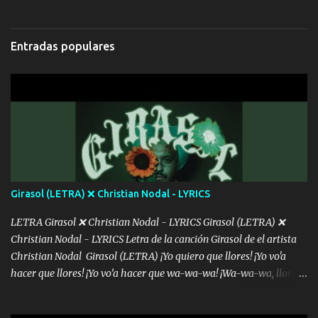
Hoy me levanté bromista y me tienes que aguantar No quiero
bromear contigo, de ti quiero bromear Tú eres un chiste, cabrón,
cada que intentas cantar Cada que intentas rapear, cada que
Entradas populares
intentas rimar Pobre payaso que usa a todo el mundo pa' conectar
con la gente Dices "Latino Gang" pero pisas a to'a tu gente Pa’ dar
mensajes, m'ijo, hay quе ser coherentеs Si tú no eres artista, al
menos se prudente Hoy me sabe a mierda, traigo un Balvin en los
dientes Por falta de empatía le toca ser resiliente ¿Acaso eres
consciente de los followers que mueves? Parcerito, abre los ojos y
ve el poder que tienes Otro chiste malo son los nombres de tus
álbum's "José, vibras colores con la energía del diablo " ¿Si ...
Girasol (LETRA) ❌ Christian Nodal - LYRICS
LETRA Girasol ❌ Christian Nodal - LYRICS Girasol (LETRA) ❌
Christian Nodal - LYRICS Letra de la canción Girasol de el artista
Christian Nodal Girasol (LETRA) ¡Yo quiero que llores! ¡Yo vo'a
hacer que llores! ¡Yo vo’a hacer que wa-wa-wa! ¡Wa-wa-wa, llores!
Hoy me levanté bromista y me tienes que aguantar No quiero
bromear contigo, de ti quiero bromear Tú eres un chiste, cabrón,