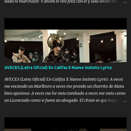
nada te marchaste Y ahora te veo feliz con él y solo ahora me
Peñasco Me fajó una Glock al cinto y de Louis Vuitton son mis
quedé yo y la luna cantamos y por ti nos embriagamos' Quién
zapatos mi es...
sabe que será de mí si contigo fue muy feliz a lo mejor no lloro
pero muy en el fondo te adoro' Música Me muero por ir a buscarte
pero eso ya no va a pasar me perderé en la soledad Porque me
mirabas bonito si yo no fui el final feliz el final fue triste pa mí Y
duele no tenerte aquí sabiendo que moría por ti yo y la luna
cantamos y por ti nos embriagamos Quién sabe qué será de mí si
contigo fui muy feliz a lo mejor no lloró pero muy en el fondo te
adoro
AVECES (Letra Oficial) En Califas X Nuevo Instinto Lyrics
AVECES (Letra Oficial) En Califas X Nuevo Instinto Lyrics A veces
me enciendo un Marlboro a veces me prendo un churrito de Mota
bien apestosa A veces me he visto tumbado a veces me visto como
un Licenciado como si fuera un abogado El chiste es que hago lo
que quiero pues así soy me mandó yo tengo el control a todos yo
les paro el dedo soy hocicon un malcriado un malandrón Que Les
importa no saben nada falsas las risas las que me miran hay gente
corriente no quieren verte subir de level trucha mis plebes Música