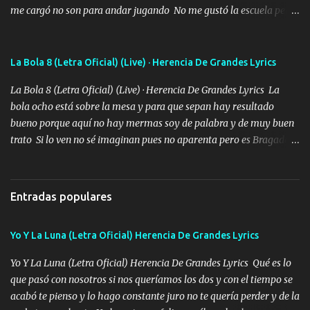
me cargó no son para andar jugando No me gustó la escuela pero
las libretas para el otro lado las fuimos mandando Ya nos
difamaron y nos han tachado sigue la vieja guardia y sigue bien
firme el legado que si como me llamó varios ya se han preguntado
La Bola 8 (Letra Oficial) (Live) · Herencia De Grandes Lyrics
Yo Soy El De Las Pacas Sobrino Del Brazo Armad0 Con mi Glock
La Bola 8 (Letra Oficial) (Live) · Herencia De Grandes Lyrics La
fajado y mi R terciado me van a ver allá por TJ para un licenciado
bola ocho está sobre la mesa y para que sepan hay resultado
mando un abrazo andamos al cien Choritas también Música
bueno porque aquí no hay mermas soy de palabra y de muy buen
Ando en la colonia bien acelerado traigo un M2 que nunca me ha
trato Si lo ven no sé imaginan pues no aparenta pero es Bragado a
fallado para mi compadre mandó un fuerte abrazo también al
cualquiera lo saluda que dice mi toro como ha estado No soy de
Especial sabe que lo apreciamos En los mejores antros me verán
muchos amigos los que yo tengo ya están contados mi familia es
tomando con mujeres hermosas y botellas destapando siempre
lo primero que cualquier cosa es un gran regalo Siempre me van a
bien cuidado bien atrabancado y a los que me conocen ya saben de
Entradas populares
ver solo más no ando solo ai ta el aparato con cargador extendido
lo que hablo Entre lob...
para lucirlo yo aquí lo calmo Y mis collares me dan protección me
Yo Y La Luna (Letra Oficial) Herencia De Grandes Lyrics
cuidan los santos y mi Dios cada día con mas ganas le doy todo
por un futuro mejor Música Empecé desde los trece y hasta la
Yo Y La Luna (Letra Oficial) Herencia De Grandes Lyrics Qué es lo
fecha aún sigo vigente no soy manchado soy bueno pero si me
que pasó con nosotros si nos queríamos los dos y con el tiempo se
alteró de repente Mi carnal Abel aun lado ni uno con el otro no se
acabó te pienso y lo hago constante juro no te quería perder y de la
ha rajado pal Chinchillas un saludo y para un amigo que está en