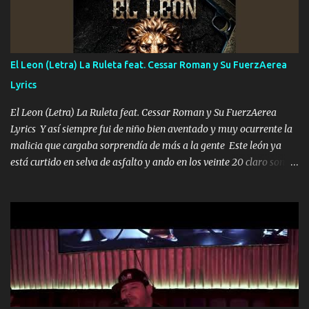
Música Si es que salta algún problema de confianza tengo gente
ahí está el Hombre Cuarenta y también Pariente 7 arreglan
cualquier problema no más es cuestión que ordené NOS HACE
FALTA UN HERMANO DE CLAVE ERA EL 24 SIEMPRE FUE UN
El Leon (Letra) La Ruleta feat. Cessar Roman y Su FuerzAerea
HOMBRE VALIENTE POR ALGO M'URIÓ PELEAND0 SIEMPRE
Lyrics
VIO POR LA FAMILIA PARA QUE SIGA EL LEGADO Es el DOS de
los HERMANOS un cerebro inteligente y com...
El Leon (Letra) La Ruleta feat. Cessar Roman y Su FuerzAerea
Lyrics Y así siempre fui de niño bien aventado y muy ocurrente la
malicia que cargaba sorprendía de más a la gente Este león ya
está curtido en selva de asfalto y ando en los veinte 20 claro son
mis años Leon mi clave por si hay pendiente Tranquilo me la
navego ando en lo mío sin ni un pendiente si hay problemas lo
arreglamos padrino yo brincó en caliente Y No me paran aquí hay
pa más pues hay charola les voy a dar hasta topar pues no hay de
otra Música Surcando bien mi camino voy por mi línea no veo a
los lados aquel que no corre vuela no se me duerm voy chicoteado
Ya pasé varias hazañas ya tienen rato que me agarran el colmillo
de este León los estatales no sé esperaron Al tiro esta la PrimiZa