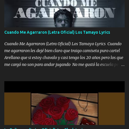
Un gallardo me prendo Para agarrar el vuelo y la mente y
tranquilizando Tomense un buen trago Y así es como empezamos
los versos que voy cantando (Music) A vido alta y bajas La carreta
se atora Pero nunca le aflojamos Ya me han pasado cosas Y
aunque ustedes no sepan Pero la vida es muy corta Hay que
Cuando Me Agarraron (Letra Oficial) Los Tamayo Lyrics
echarle chingazos Y seguir trabajando porque nada es...
Cuando Me Agarraron (Letra Oficial) Los Tamayo Lyrics Cuando
me agarraron les dejé bien claro que traigo camiseta puro cartel
Arellano que si estoy chavalo y casi tengo los 20 años pero los que
me cargó no son para andar jugando No me gustó la escuela pero
las libretas para el otro lado las fuimos mandando Ya nos
difamaron y nos han tachado sigue la vieja guardia y sigue bien
firme el legado que si como me llamó varios ya se han preguntado
Yo Soy El De Las Pacas Sobrino Del Brazo Armad0 Con mi Glock
fajado y mi R terciado me van a ver allá por TJ para un licenciado
mando un abrazo andamos al cien Choritas también Música
Ando en la colonia bien acelerado traigo un M2 que nunca me ha
fallado para mi compadre mandó un fuerte abrazo también al
Especial sabe que lo apreciamos En los mejores antros me verán