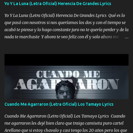
viento a su hijo y aunque ahora ya este con Dios el destino así lo
Yo Y La Luna (Letra Oficial) Herencia De Grandes Lyrics
quiso, él tiempo sigue pasando y nunca te olvidaremos, aquí
Yo Y La Luna (Letra Oficial) Herencia De Grandes Lyrics Qué es lo
seguiré esperando hasta volvernos a vernos El recuerdo que yo
que pasó con nosotros si nos queríamos los dos y con el tiempo se
tengo de mi mente no se va, en mi corazón me llevo lo mismo que
acabó te pienso y lo hago constante juro no te quería perder y de la
tu papá, a veces me pongo triste porque no puedo mirarte, mas se
nada te marchaste Y ahora te veo feliz con él y solo ahora me
que tu me escuchas porque tu eres mi gran ángel, El desespero me
quedé yo y la luna cantamos y por ti nos embriagamos' Quién
llega para reunirme contigo, tu iluminas mi sendero por siempre
sabe que será de mí si contigo fue muy feliz a lo mejor no lloro
serás mi niño, del amor que yo te tengo es co...
pero muy en el fondo te adoro' Música Me muero por ir a buscarte
pero eso ya no va a pasar me perderé en la soledad Porque me
mirabas bonito si yo no fui el final feliz el final fue triste pa mí Y
duele no tenerte aquí sabiendo que moría por ti yo y la luna
cantamos y por ti nos embriagamos Quién sabe qué será de mí si
contigo fui muy feliz a lo mejor no lloró pero muy en el fondo te
adoro
Cuando Me Agarraron (Letra Oficial) Los Tamayo Lyrics
Cuando Me Agarraron (Letra Oficial) Los Tamayo Lyrics Cuando
me agarraron les dejé bien claro que traigo camiseta puro cartel
Arellano que si estoy chavalo y casi tengo los 20 años pero los que