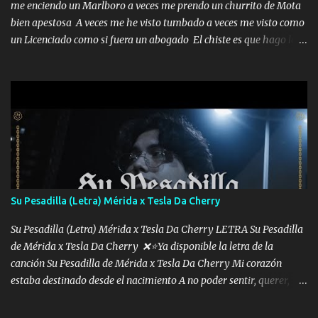
me enciendo un Marlboro a veces me prendo un churrito de Mota
bien apestosa A veces me he visto tumbado a veces me visto como
un Licenciado como si fuera un abogado El chiste es que hago lo
que quiero pues así soy me mandó yo tengo el control a todos yo
les paro el dedo soy hocicon un malcriado un malandrón Que Les
importa no saben nada falsas las risas las que me miran hay gente
corriente no quieren verte subir de level trucha mis plebes Música
A veces me pongo un sombrero a veces me ven la cachucha de lado
con la mirada siempre en alto A veces me fajó una super o a veces
me fajó una Glock siempre armado todas las generaciones yo
traigo El chiste es que hago lo que quiero pues así soy me mandó
yo tengo el control a todos yo les paro el dedo soy hocicon un
Su Pesadilla (Letra) Mérida x Tesla Da Cherry
malcriado un malandrón Que Les importa no saben nada falsas
las risas las que me miran hay gente corriente no quieren ve...
Su Pesadilla (Letra) Mérida x Tesla Da Cherry LETRA Su Pesadilla
de Mérida x Tesla Da Cherry ❌⭐Ya disponible la letra de la
canción Su Pesadilla de Mérida x Tesla Da Cherry Mi corazón
estaba destinado desde el nacimiento A no poder sentir, querer,
confiar y amar Soñaba con llegar a ser como uno más del resto
Pero aunque lo intentara nunca iba a cambiar Y no estaba viendo