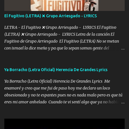
cap la champagne el polvo es color rosa Me contacto un ángel eres
tú mi hermosa La que me alegra los días y sigo tomando Y
El Fugitivo (LETRA) ❌ Grupo Arriesgado - LYRICS
pensar... Que tú ya no vas a estar Pasarán... Solito me dejaras
Intentar... ...
LETRA - El Fugitivo ❌ Grupo Arriesgado - LYRICS El Fugitivo
(LETRA) ❌ Grupo Arriesgado - LYRICS Letra de la canción El
Fugitivo de Grupo Arriesgado El Fugitivo (LETRA) No se metan
con ismael lo dice meño y pa que lo sepan somos gente del
sombrero y la mayiza aquí se respeta pa los rumbos del azache
paseo tranquilo pues son mi tierra por ahí les tire una clave y del M
grande traemos la bandera 04 se oye por los radios y bien
Ya Borracho (Letra Oficial) Herencia De Grandes Lyrics
pendientes andan los chávalos la espalda me van cuidando y si se
Ya Borracho (Letra Oficial) Herencia De Grandes Lyrics Me
ofrece también peleam'os bien atentó el compa huicho la corta al
enamoré y creo que me fui de paso hoy me declaro un loco
cinto y radios colgados cuando salimos del rancho carros
obsesionado y no te espantes pues no es nada malo pero es que tú
blindándos y bien equipados no somos gente de problemas pero
eres mi amor anhelado Cuando te vi sentí algo que ya no había
defendemos muy bien nuestra tierra buena sombra nos cobija y el
aquí quise elegir por mí y me decidí por ti Y ya borracho me
mismo ranchero es el que patrocina No crean que se me ah
parqueo por tu ventana para llevarte las canciones que te encantan
olvidado en aqueyos topes aquel atentado rápido corrió el mitote
pa enamorarte las flores no son tan caras pero llevan todo el
y con voz de mando les dijo don mayo que rescaten a manuel