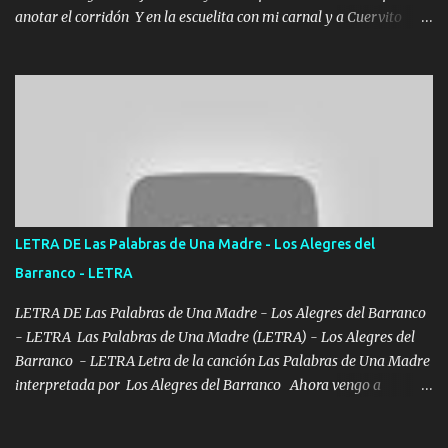
anotar el corridón Y en la escuelita con mi carnal y a Cuervito
mandó a saludar la bergacera del Alamar pensó no llegó al final y
aquí se cumplen las reglas no secuestr0 no r0bar De La C giró la
orden nos comanda el doble P bien firmes con Alto PRIETO y la
camisa es color Verde y peleam0s la Bandera por todita a la ciudad
con los drones patrullando la Frontera De Tijuana Bulevares
Bellas Artes me ve en las blancas ya hace falta mi APA FLACO
verde se le extraña pa que sepan Aquí Pura GENTE DE LA RANA 🐸
POR CLAVE ES EL CALI 4 EN LA CIUDAD TIJUANA Música Al
tirante andamos mi carnal atento a cualquier necesidad no porque
LETRA DE Las Palabras de Una Madre - Los Alegres del
se ve limpio el camino nos confiamos al andar y nunca con la
Barranco - LETRA
misma piedra me vuelvo a tropezar Cuando ando de enamorado
en corto me tiró a per...
LETRA DE Las Palabras de Una Madre - Los Alegres del Barranco
- LETRA Las Palabras de Una Madre (LETRA) - Los Alegres del
Barranco - LETRA Letra de la canción Las Palabras de Una Madre
interpretada por Los Alegres del Barranco Ahora vengo a
visitarte, a tu txumba a saludarte, se que del cielo me vez y desde
halla has de cuidarme, son palabras de una madre, que lleva en el