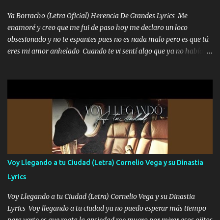
nota la inteligencia y que el viejo se sabe mover Su hijo también es
Ya Borracho (Letra Oficial) Herencia De Grandes Lyrics Me
su sombra sigue sus pasos tampoco le afloja miró que le da una
enamoré y creo que me fui de paso hoy me declaro un loco
seña y le enseña por donde pisar el camino recorrido pa que no le
obsesionado y no te espantes pues no es nada malo pero es que tú
toque batallar Los ven pasar seguido por Mexicali seguro lo han
eres mi amor anhelado Cuando te vi sentí algo que ya no había
visto se le nota el estilo pero de serio porque el vie...
aquí quise elegir por mí y me decidí por ti Y ya borracho me
parqueo por tu ventana para llevarte las canciones que te encantan
pa enamorarte las flores no son tan caras pero llevan todo el
cariño de mi alma Que pa febrero vendré frente a ti con mis
preguntas y digas que sí hacernos novios y verte feliz y muy
contenta como yo por ti Música Pregúntame qué es lo que me
enamora pa describirte unas cuantas horas también pregunta que
quiero contigo que seas dichosa al estar conmigo Y ya borracho
contéstame la llamada pa dedicarte unas bonitas palabras así
Voy Llegando a tu Ciudad (Letra) Cornelio Vega y su Dinastia
borracho me animo a decirte todo y puedo describirlo mucho que
Lyrics
me encantes Decirte que me siento muy feliz y emocionado por
tenerte aquí espero que quiera...
Voy Llegando a tu Ciudad (Letra) Cornelio Vega y su Dinastia
Lyrics Voy llegando a tu ciudad ya no puedo esperar más tiempo
para verte es que mata la ansiedad me muero por mirar esos ojitos