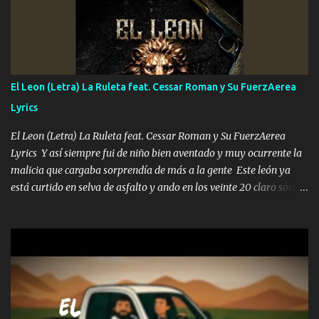
A veces me pongo un sombrero a veces me ven la cachucha de lado
con la mirada siempre en alto A veces me fajó una super o a veces
me fajó una Glock siempre armado todas las generaciones yo
traigo El chiste es que hago lo que quiero pues así soy me mandó
yo tengo el control a todos yo les paro el dedo soy hocicon un
El Leon (Letra) La Ruleta feat. Cessar Roman y Su FuerzAerea
malcriado un malandrón Que Les importa no saben nada falsas
Lyrics
las risas las que me miran hay gente corriente no quieren ve...
El Leon (Letra) La Ruleta feat. Cessar Roman y Su FuerzAerea
Lyrics Y así siempre fui de niño bien aventado y muy ocurrente la
malicia que cargaba sorprendía de más a la gente Este león ya
está curtido en selva de asfalto y ando en los veinte 20 claro son
mis años Leon mi clave por si hay pendiente Tranquilo me la
navego ando en lo mío sin ni un pendiente si hay problemas lo
arreglamos padrino yo brincó en caliente Y No me paran aquí hay
pa más pues hay charola les voy a dar hasta topar pues no hay de
otra Música Surcando bien mi camino voy por mi línea no veo a
los lados aquel que no corre vuela no se me duerm voy chicoteado
Ya pasé varias hazañas ya tienen rato que me agarran el colmillo