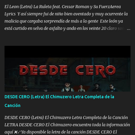
los HERMANOS un cerebro inteligente y com...
El Leon (Letra) La Ruleta feat. Cessar Roman y Su FuerzAerea
Lyrics Y así siempre fui de niño bien aventado y muy ocurrente la
malicia que cargaba sorprendía de más a la gente Este león ya
está curtido en selva de asfalto y ando en los veinte 20 claro son
mis años Leon mi clave por si hay pendiente Tranquilo me la
navego ando en lo mío sin ni un pendiente si hay problemas lo
arreglamos padrino yo brincó en caliente Y No me paran aquí hay
pa más pues hay charola les voy a dar hasta topar pues no hay de
otra Música Surcando bien mi camino voy por mi línea no veo a
los lados aquel que no corre vuela no se me duerm voy chicoteado
Ya pasé varias hazañas ya tienen rato que me agarran el colmillo
de este León los estatales no sé esperaron Al tiro esta la PrimiZa
también la nueve que cargo al lado doy la mano al que su amigo y
DESDE CERO (Letra) El Chimuzero Letra Completa de la
al traicionero damos pa abajo Y No me paran aquí hay pa más
Canción
pues hay charola les voy a dar hasta topar pues no hay de otra...
DESDE CERO (Letra) El Chimuzero Letra Completa de la Canción
LETRA DESDE CERO El Chimuzero encuentra toda la información
aquí ❌♐ Ya disponible la letra de la canción DESDE CERO El