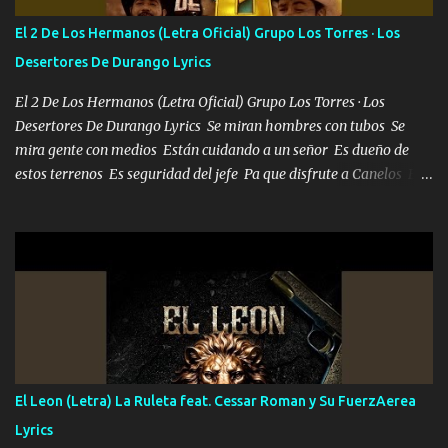
El 2 De Los Hermanos (Letra Oficial) Grupo Los Torres · Los
Desertores De Durango Lyrics
El 2 De Los Hermanos (Letra Oficial) Grupo Los Torres · Los
Desertores De Durango Lyrics Se miran hombres con tubos Se
mira gente con medios Están cuidando a un señor Es dueño de
estos terrenos Es seguridad del jefe Pa que disfrute a Canelos Es
el DOS de los HERMANOS un cerebro 🧠 inteligente junto con su
hermano el TRES blindado el Estado tiene andan ESPERANDO al
UNO QUE PRONTO ESTARÁ PRESENTE Que no falten las bucanas
ni tampoco las mujeres porque es platica de grandes por eso hay
que estar alegres doy las instrucciones para atender los deberes
Música Si es que salta algún problema de confianza tengo gente
ahí está el Hombre Cuarenta y también Pariente 7 arreglan
cualquier problema no más es cuestión que ordené NOS HACE
FALTA UN HERMANO DE CLAVE ERA EL 24 SIEMPRE FUE UN
El Leon (Letra) La Ruleta feat. Cessar Roman y Su FuerzAerea
HOMBRE VALIENTE POR ALGO M'URIÓ PELEAND0 SIEMPRE
Lyrics
VIO POR LA FAMILIA PARA QUE SIGA EL LEGADO Es el DOS de