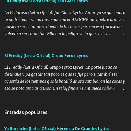
La Peligrosa (Letra Oficial) Jan Glack Lyrics
tomando con mujeres hermosas y botellas destapando siempre
bien cuidado bien atrabancado y a los que me conocen ya saben de
La Peligrosa (Letra Oficial) Jan Glack Lyrics Amor ya sé que nunca
lo que hablo Entre lob...
te podré tener ya no hayo que hacer ANOCHE me quebré otra vez
quisiera ser el hombre dueño de tus besos pero en eso fracasé no
volverá a ser como fue Ella era la peligrosa la que casi casi
convertí en mi esposa la que no importaba si llegaba tarde se
ponía contenta con un par de rosas Y aunque pasen cien años cien
años solo pienso en ti mami no me crees se que no me crees
El Freddy (Letra Oficial) Grupo Feroz Lyrics
Música Amar me duele estoy rodeado de mujeres pero solo
El Freddy (Letra Oficial) Grupo Feroz Lyrics En porte luego se
quieren billetes y yo que solo ocupo verte Recuerdo echábamos
distingue y pa gastar tan poco es que se fije pero si también se
pasión en la troca tus labios besándome yo quitándote la ropa no
acuerda de los tiempos que le batalló ahora cambiaron las cosas y
quiero que sea nunca con otra yo quiero llevarte a la Luna y si
eso se nota gracias a Dios Un reloj fino en su muñeca se lleva
quieres en ese momento te pido que seas mi esposa Chingada
varios juntos esa pieza de repente modo fresa y por Egipto lo van
madre no quiero dejar de tenerte no ayuda la p'uta loquera y al
a ver llega cena y hace escala por París lo ven con su mujer Y no
chile quisiera ser menos de ti dependiente la pinche tristeza me
crean que es mansito tiene carácter el amigo pero si lo tratan
encierra princesa tu sabes que nunca saldras de mi mente Ella era
Entradas populares
también te sabe tratar y Freddy escuchó que lo han de llamar
la peligro...
Música Con sus compadres al tirante si se ofrece ya sabe a quién
Ya Borracho (Letra Oficial) Herencia De Grandes Lyrics
tirarle tiene amistades muy finas que lo aprecian lo ven bien se