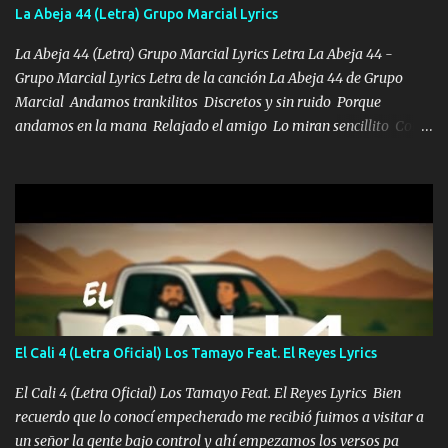
también la nueve que cargo al lado doy la mano al que su amigo y
La Abeja 44 (Letra) Grupo Marcial Lyrics
al traicionero damos pa abajo Y No me paran aquí hay pa más
pues hay charola les voy a dar hasta topar pues no hay de otra...
La Abeja 44 (Letra) Grupo Marcial Lyrics Letra La Abeja 44 -
Grupo Marcial Lyrics Letra de la canción La Abeja 44 de Grupo
Marcial Andamos trankilitos Discretos y sin ruido Porque
andamos en la mana Relajado el amigo Lo miran sencillito Con
una Glock bien fajada Lo miran relajado La vida disfrutando Y la
gente siempre criticando Nos miran algo bueno Ya sera ropa,
diamante lo que me cuelgan en el cuello (Chorus) Y cuando
coronamos Se jala los marciales Y sus guitarras ya van sonando
Un gallardo me prendo Para agarrar el vuelo y la mente y
tranquilizando Tomense un buen trago Y así es como empezamos
los versos que voy cantando (Music) A vido alta y bajas La carreta
se atora Pero nunca le aflojamos Ya me han pasado cosas Y
aunque ustedes no sepan Pero la vida es muy corta Hay que
El Cali 4 (Letra Oficial) Los Tamayo Feat. El Reyes Lyrics
echarle chingazos Y seguir trabajando porque nada es...
El Cali 4 (Letra Oficial) Los Tamayo Feat. El Reyes Lyrics Bien
recuerdo que lo conocí empecherado me recibió fuimos a visitar a
un señor la gente bajo control y ahí empezamos los versos pa