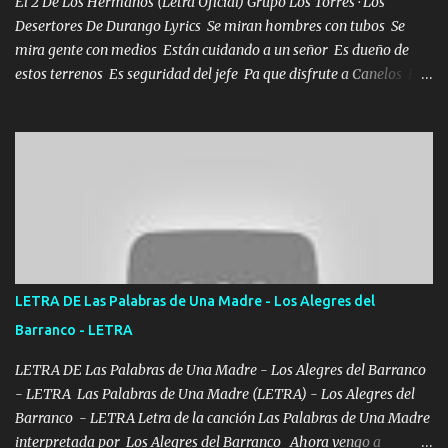
El 2 De Los Hermanos (Letra Oficial) Grupo Los Torres · Los
Desertores De Durango Lyrics Se miran hombres con tubos Se
mira gente con medios Están cuidando a un señor Es dueño de
estos terrenos Es seguridad del jefe Pa que disfrute a Canelos Es
el DOS de los HERMANOS un cerebro 🧠 inteligente junto con su
hermano el TRES blindado el Estado tiene andan ESPERANDO al
UNO QUE PRONTO ESTARÁ PRESENTE Que no falten las bucanas
ni tampoco las mujeres porque es platica de grandes por eso hay
que estar alegres doy las instrucciones para atender los deberes
Música Si es que salta algún problema de confianza tengo gente
ahí está el Hombre Cuarenta y también Pariente 7 arreglan
cualquier problema no más es cuestión que ordené NOS HACE
FALTA UN HERMANO DE CLAVE ERA EL 24 SIEMPRE FUE UN
LETRA DE Las Palabras de Una Madre - Los Alegres del
HOMBRE VALIENTE POR ALGO M'URIÓ PELEAND0 SIEMPRE
Barranco - LETRA
VIO POR LA FAMILIA PARA QUE SIGA EL LEGADO Es el DOS de
los HERMANOS un cerebro inteligente y com...
LETRA DE Las Palabras de Una Madre - Los Alegres del Barranco
- LETRA Las Palabras de Una Madre (LETRA) - Los Alegres del
Barranco - LETRA Letra de la canción Las Palabras de Una Madre
interpretada por Los Alegres del Barranco Ahora vengo a