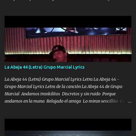
visitarte, a tu txumba a saludarte, se que del cielo me vez y desde
halla has de cuidarme, son palabras de una madre, que lleva en el
viento a su hijo y aunque ahora ya este con Dios el destino así lo
quiso, él tiempo sigue pasando y nunca te olvidaremos, aquí
seguiré esperando hasta volvernos a vernos El recuerdo que yo
tengo de mi mente no se va, en mi corazón me llevo lo mismo que
tu papá, a veces me pongo triste porque no puedo mirarte, mas se
que tu me escuchas porque tu eres mi gran ángel, El desespero me
llega para reunirme contigo, tu iluminas mi sendero por siempre
La Abeja 44 (Letra) Grupo Marcial Lyrics
serás mi niño, del amor que yo te tengo es co...
La Abeja 44 (Letra) Grupo Marcial Lyrics Letra La Abeja 44 -
Grupo Marcial Lyrics Letra de la canción La Abeja 44 de Grupo
Marcial Andamos trankilitos Discretos y sin ruido Porque
andamos en la mana Relajado el amigo Lo miran sencillito Con
una Glock bien fajada Lo miran relajado La vida disfrutando Y la
gente siempre criticando Nos miran algo bueno Ya sera ropa,
diamante lo que me cuelgan en el cuello (Chorus) Y cuando
coronamos Se jala los marciales Y sus guitarras ya van sonando