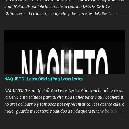
aquí ❌♐ Ya disponible la letra de la canción DESDE CERO El
Chimuzero - Lee la letra completa y descubre los detalles No nací
en cuna de oro , Pero Andamos Firmes Buscando el Billete. Cómo
Vengo desde Cero Se que Solo Plata. No es lo Suficiente, Soy De
muy Pocos amigos los que están conmigo las Gracias por todo , Mi
Mesa será Compartida con los que Estuvieron Cuando estuve Solo.
❌ www.elnorteduro.com ❌ Yo No limito los Sueños , si no existe
Uno pues Hallamos Modos , Si me caigo me Levanto, Aprendo Del
Error Y me sacudo El Lodo ❌ www.elnorteduro.com ❌ El Dinero
No me falta Pero Tampoco me Estorba , Por Eso Manejo Todo
Bien Regido Por mis Normas . Aquí no Se Sufre de Ego vengo Desde
NAQUETO (Letra Oficial) Yng Lvcas Lyrics
Abajo y me costó subir Fue Con Trabajo Y Esfuerzo, Nada es
Regalado Me Super Invertir A Mí lado Una Princesa que A pesar de
NAQUETO (Letra Oficial) Yng Lvcas Lyrics Ahora va la mía y va pa
Todo Siempre a estado ahí . Hecho pa...
la Cenicienta saludos para tu chamba Ilanes pinche quinceañera tu
no eres del barrio y tampoco nos representas con ese acento culero
mejor guardo mi cartera Y Saludos a tu disquera pinche bola de
corrientes de Candela no trae nada y de música mucho menos te
robaron en tu casa y a tus padres como perros los traían