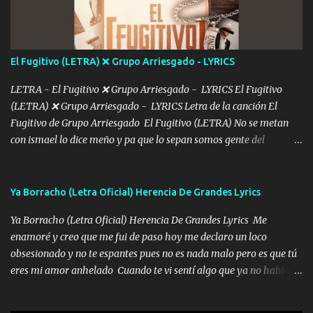
más Si te sientes sola no me llames porfa Me pongo sencible e
imagino tu sombra Clase azul es el tequila e interior la ropa Clip
cap la champagne el polvo es color rosa Me contacto un ángel eres
tú mi hermosa La que me alegra los días y sigo tomando Y
El Fugitivo (LETRA) ❌ Grupo Arriesgado - LYRICS
pensar... Que tú ya no vas a estar Pasarán... Solito me dejaras
Intentar... ...
LETRA - El Fugitivo ❌ Grupo Arriesgado - LYRICS El Fugitivo
(LETRA) ❌ Grupo Arriesgado - LYRICS Letra de la canción El
Fugitivo de Grupo Arriesgado El Fugitivo (LETRA) No se metan
con ismael lo dice meño y pa que lo sepan somos gente del
sombrero y la mayiza aquí se respeta pa los rumbos del azache
paseo tranquilo pues son mi tierra por ahí les tire una clave y del M
grande traemos la bandera 04 se oye por los radios y bien
Ya Borracho (Letra Oficial) Herencia De Grandes Lyrics
pendientes andan los chávalos la espalda me van cuidando y si se
Ya Borracho (Letra Oficial) Herencia De Grandes Lyrics Me
ofrece también peleam'os bien atentó el compa huicho la corta al
enamoré y creo que me fui de paso hoy me declaro un loco
cinto y radios colgados cuando salimos del rancho carros
obsesionado y no te espantes pues no es nada malo pero es que tú
blindándos y bien equipados no somos gente de problemas pero
eres mi amor anhelado Cuando te vi sentí algo que ya no había
defendemos muy bien nuestra tierra buena sombra nos cobija y el
aquí quise elegir por mí y me decidí por ti Y ya borracho me
mismo ranchero es el que patrocina No crean que se me ah
parqueo por tu ventana para llevarte las canciones que te encantan
olvidado en aqueyos topes aquel atentado rápido corrió el mitote