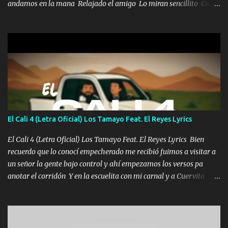
andamos en la mana Relajado el amigo Lo miran sencillito Con
una Glock bien fajada Lo miran relajado La vida disfrutando Y la
gente siempre criticando Nos miran algo bueno Ya sera ropa,
diamante lo que me cuelgan en el cuello (Chorus) Y cuando
coronamos Se jala los marciales Y sus guitarras ya van sonando
Un gallardo me prendo Para agarrar el vuelo y la mente y
tranquilizando Tomense un buen trago Y así es como empezamos
los versos que voy cantando (Music) A vido alta y bajas La carreta
se atora Pero nunca le aflojamos Ya me han pasado cosas Y
aunque ustedes no sepan Pero la vida es muy corta Hay que
El Cali 4 (Letra Oficial) Los Tamayo Feat. El Reyes Lyrics
echarle chingazos Y seguir trabajando porque nada es...
El Cali 4 (Letra Oficial) Los Tamayo Feat. El Reyes Lyrics Bien
recuerdo que lo conocí empecherado me recibió fuimos a visitar a
un señor la gente bajo control y ahí empezamos los versos pa
anotar el corridón Y en la escuelita con mi carnal y a Cuervito
mandó a saludar la bergacera del Alamar pensó no llegó al final y
aquí se cumplen las reglas no secuestr0 no r0bar De La C giró la
orden nos comanda el doble P bien firmes con Alto PRIETO y la
camisa es color Verde y peleam0s la Bandera por todita a la ciudad