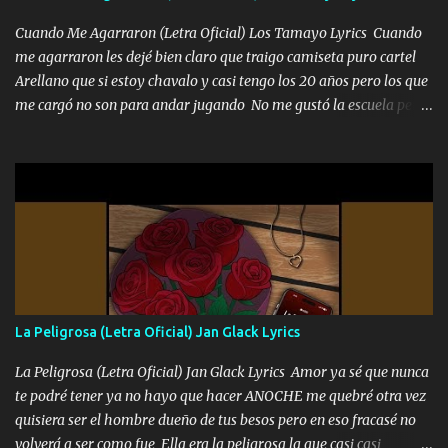
echarle chingazos Y seguir trabajando porque nada es...
Cuando Me Agarraron (Letra Oficial) Los Tamayo Lyrics Cuando
me agarraron les dejé bien claro que traigo camiseta puro cartel
Arellano que si estoy chavalo y casi tengo los 20 años pero los que
me cargó no son para andar jugando No me gustó la escuela pero
las libretas para el otro lado las fuimos mandando Ya nos
difamaron y nos han tachado sigue la vieja guardia y sigue bien
firme el legado que si como me llamó varios ya se han preguntado
Yo Soy El De Las Pacas Sobrino Del Brazo Armad0 Con mi Glock
fajado y mi R terciado me van a ver allá por TJ para un licenciado
mando un abrazo andamos al cien Choritas también Música
Ando en la colonia bien acelerado traigo un M2 que nunca me ha
fallado para mi compadre mandó un fuerte abrazo también al
Especial sabe que lo apreciamos En los mejores antros me verán
La Peligrosa (Letra Oficial) Jan Glack Lyrics
tomando con mujeres hermosas y botellas destapando siempre
bien cuidado bien atrabancado y a los que me conocen ya saben de
La Peligrosa (Letra Oficial) Jan Glack Lyrics Amor ya sé que nunca
lo que hablo Entre lob...
te podré tener ya no hayo que hacer ANOCHE me quebré otra vez
quisiera ser el hombre dueño de tus besos pero en eso fracasé no
volverá a ser como fue Ella era la peligrosa la que casi casi