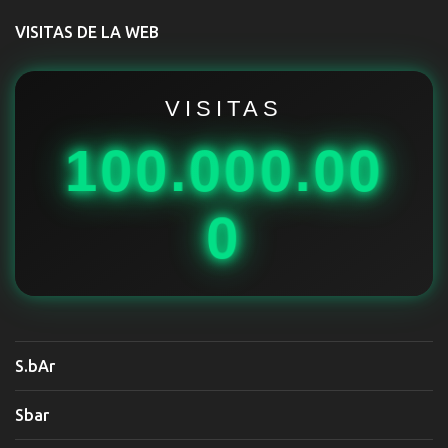
t
VISITAS DE LA WEB
a
r
i
VISITAS
o
100.000.00
s
0
S.bAr
Sbar