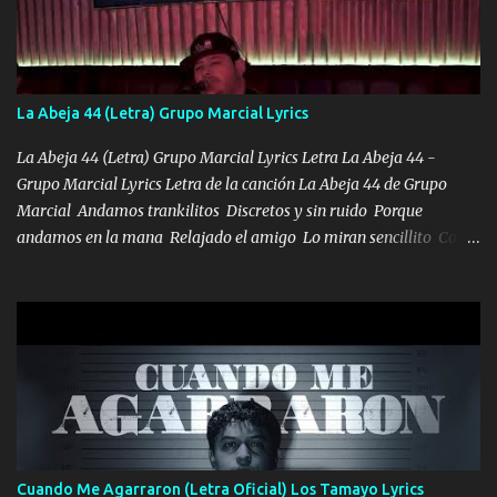
tengo de mi mente no se va, en mi corazón me llevo lo mismo que
tu papá, a veces me pongo triste porque no puedo mirarte, mas se
que tu me escuchas porque tu eres mi gran ángel, El desespero me
llega para reunirme contigo, tu iluminas mi sendero por siempre
La Abeja 44 (Letra) Grupo Marcial Lyrics
serás mi niño, del amor que yo te tengo es co...
La Abeja 44 (Letra) Grupo Marcial Lyrics Letra La Abeja 44 -
Grupo Marcial Lyrics Letra de la canción La Abeja 44 de Grupo
Marcial Andamos trankilitos Discretos y sin ruido Porque
andamos en la mana Relajado el amigo Lo miran sencillito Con
una Glock bien fajada Lo miran relajado La vida disfrutando Y la
gente siempre criticando Nos miran algo bueno Ya sera ropa,
diamante lo que me cuelgan en el cuello (Chorus) Y cuando
coronamos Se jala los marciales Y sus guitarras ya van sonando
Un gallardo me prendo Para agarrar el vuelo y la mente y
tranquilizando Tomense un buen trago Y así es como empezamos
los versos que voy cantando (Music) A vido alta y bajas La carreta
se atora Pero nunca le aflojamos Ya me han pasado cosas Y
aunque ustedes no sepan Pero la vida es muy corta Hay que
Cuando Me Agarraron (Letra Oficial) Los Tamayo Lyrics