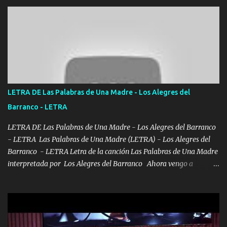
hermano el TRES blindado el Estado tiene andan ESPERANDO al
UNO QUE PRONTO ESTARÁ PRESENTE Que no falten las bucanas
ni tampoco las mujeres porque es platica de grandes por eso hay
que estar alegres doy las instrucciones para atender los deberes
Música Si es que salta algún problema de confianza tengo gente
ahí está el Hombre Cuarenta y también Pariente 7 arreglan
cualquier problema no más es cuestión que ordené NOS HACE
FALTA UN HERMANO DE CLAVE ERA EL 24 SIEMPRE FUE UN
LETRA DE Las Palabras de Una Madre - Los Alegres del
HOMBRE VALIENTE POR ALGO M'URIÓ PELEAND0 SIEMPRE
Barranco - LETRA
VIO POR LA FAMILIA PARA QUE SIGA EL LEGADO Es el DOS de
los HERMANOS un cerebro inteligente y com...
LETRA DE Las Palabras de Una Madre - Los Alegres del Barranco
- LETRA Las Palabras de Una Madre (LETRA) - Los Alegres del
Barranco - LETRA Letra de la canción Las Palabras de Una Madre
interpretada por Los Alegres del Barranco Ahora vengo a
visitarte, a tu txumba a saludarte, se que del cielo me vez y desde
halla has de cuidarme, son palabras de una madre, que lleva en el
viento a su hijo y aunque ahora ya este con Dios el destino así lo
quiso, él tiempo sigue pasando y nunca te olvidaremos, aquí
seguiré esperando hasta volvernos a vernos El recuerdo que yo