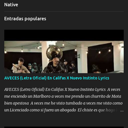
Native
Entradas populares
AVECES (Letra Oficial) En Califas X Nuevo Instinto Lyrics
AVECES (Letra Oficial) En Califas X Nuevo Instinto Lyrics A veces
me enciendo un Marlboro a veces me prendo un churrito de Mota
bien apestosa A veces me he visto tumbado a veces me visto como
un Licenciado como si fuera un abogado El chiste es que hago lo
que quiero pues así soy me mandó yo tengo el control a todos yo
les paro el dedo soy hocicon un malcriado un malandrón Que Les