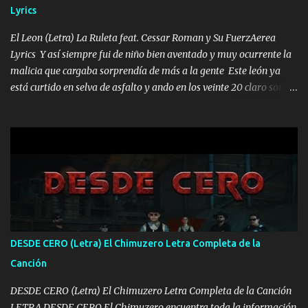
Lyrics
VIO POR LA FAMILIA PARA QUE SIGA EL LEGADO Es el DOS de
los HERMANOS un cerebro inteligente y com...
El Leon (Letra) La Ruleta feat. Cessar Roman y Su FuerzAerea
Lyrics Y así siempre fui de niño bien aventado y muy ocurrente la
malicia que cargaba sorprendía de más a la gente Este león ya
está curtido en selva de asfalto y ando en los veinte 20 claro son
mis años Leon mi clave por si hay pendiente Tranquilo me la
navego ando en lo mío sin ni un pendiente si hay problemas lo
arreglamos padrino yo brincó en caliente Y No me paran aquí hay
pa más pues hay charola les voy a dar hasta topar pues no hay de
otra Música Surcando bien mi camino voy por mi línea no veo a
los lados aquel que no corre vuela no se me duerm voy chicoteado
Ya pasé varias hazañas ya tienen rato que me agarran el colmillo
de este León los estatales no sé esperaron Al tiro esta la PrimiZa
también la nueve que cargo al lado doy la mano al que su amigo y
DESDE CERO (Letra) El Chimuzero Letra Completa de la
al traicionero damos pa abajo Y No me paran aquí hay pa más
Canción
pues hay charola les voy a dar hasta topar pues no hay de otra...
DESDE CERO (Letra) El Chimuzero Letra Completa de la Canción
LETRA DESDE CERO El Chimuzero encuentra toda la información