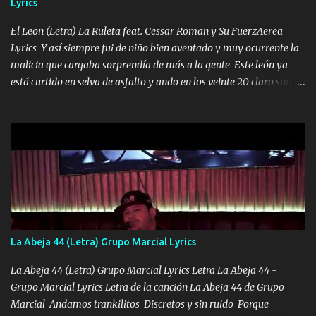
Lyrics
VIO POR LA FAMILIA PARA QUE SIGA EL LEGADO Es el DOS de
los HERMANOS un cerebro inteligente y com...
El Leon (Letra) La Ruleta feat. Cessar Roman y Su FuerzAerea
Lyrics Y así siempre fui de niño bien aventado y muy ocurrente la
malicia que cargaba sorprendía de más a la gente Este león ya
está curtido en selva de asfalto y ando en los veinte 20 claro son
mis años Leon mi clave por si hay pendiente Tranquilo me la
navego ando en lo mío sin ni un pendiente si hay problemas lo
arreglamos padrino yo brincó en caliente Y No me paran aquí hay
pa más pues hay charola les voy a dar hasta topar pues no hay de
otra Música Surcando bien mi camino voy por mi línea no veo a
los lados aquel que no corre vuela no se me duerm voy chicoteado
Ya pasé varias hazañas ya tienen rato que me agarran el colmillo
de este León los estatales no sé esperaron Al tiro esta la PrimiZa
también la nueve que cargo al lado doy la mano al que su amigo y
La Abeja 44 (Letra) Grupo Marcial Lyrics
al traicionero damos pa abajo Y No me paran aquí hay pa más
pues hay charola les voy a dar hasta topar pues no hay de otra...
La Abeja 44 (Letra) Grupo Marcial Lyrics Letra La Abeja 44 -
Grupo Marcial Lyrics Letra de la canción La Abeja 44 de Grupo
Marcial Andamos trankilitos Discretos y sin ruido Porque