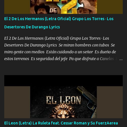
repleta de presidentes la bolsa estoy en mi pic si no se han dado
cuenta chequeen gráficas del kitch
El 2 De Los Hermanos (Letra Oficial) Grupo Los Torres · Los
Desertores De Durango Lyrics
El 2 De Los Hermanos (Letra Oficial) Grupo Los Torres · Los
Desertores De Durango Lyrics Se miran hombres con tubos Se
mira gente con medios Están cuidando a un señor Es dueño de
estos terrenos Es seguridad del jefe Pa que disfrute a Canelos Es
el DOS de los HERMANOS un cerebro 🧠 inteligente junto con su
hermano el TRES blindado el Estado tiene andan ESPERANDO al
UNO QUE PRONTO ESTARÁ PRESENTE Que no falten las bucanas
ni tampoco las mujeres porque es platica de grandes por eso hay
que estar alegres doy las instrucciones para atender los deberes
Música Si es que salta algún problema de confianza tengo gente
ahí está el Hombre Cuarenta y también Pariente 7 arreglan
cualquier problema no más es cuestión que ordené NOS HACE
FALTA UN HERMANO DE CLAVE ERA EL 24 SIEMPRE FUE UN
El Leon (Letra) La Ruleta feat. Cessar Roman y Su FuerzAerea
HOMBRE VALIENTE POR ALGO M'URIÓ PELEAND0 SIEMPRE