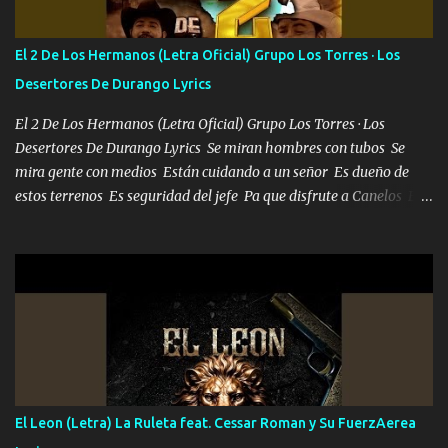
tu vida, y está bien Porque lo que tengo nadie lo tiene Una me está
escribiendo y la otra me va a llamar Quiere que vaya a verla y que
El 2 De Los Hermanos (Letra Oficial) Grupo Los Torres · Los
la invite a cenar Otras más me están pidiendo que las saque a
Desertores De Durango Lyrics
bailar Pero es que tengo un par de conciertos más que llenar Se
mueven solo por el interés P...
El 2 De Los Hermanos (Letra Oficial) Grupo Los Torres · Los
Desertores De Durango Lyrics Se miran hombres con tubos Se
mira gente con medios Están cuidando a un señor Es dueño de
estos terrenos Es seguridad del jefe Pa que disfrute a Canelos Es
el DOS de los HERMANOS un cerebro 🧠 inteligente junto con su
hermano el TRES blindado el Estado tiene andan ESPERANDO al
UNO QUE PRONTO ESTARÁ PRESENTE Que no falten las bucanas
ni tampoco las mujeres porque es platica de grandes por eso hay
que estar alegres doy las instrucciones para atender los deberes
Música Si es que salta algún problema de confianza tengo gente
ahí está el Hombre Cuarenta y también Pariente 7 arreglan
cualquier problema no más es cuestión que ordené NOS HACE
FALTA UN HERMANO DE CLAVE ERA EL 24 SIEMPRE FUE UN
El Leon (Letra) La Ruleta feat. Cessar Roman y Su FuerzAerea
HOMBRE VALIENTE POR ALGO M'URIÓ PELEAND0 SIEMPRE