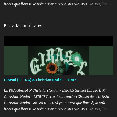
hacer que llores! ¡Yo vo’a hacer que wa-wa-wa! ¡Wa-wa-wa, llores!
Hoy me levanté bromista y me tienes que aguantar No quiero
bromear contigo, de ti quiero bromear Tú eres un chiste, cabrón,
cada que intentas cantar Cada que intentas rapear, cada que
Entradas populares
intentas rimar Pobre payaso que usa a todo el mundo pa' conectar
con la gente Dices "Latino Gang" pero pisas a to'a tu gente Pa’ dar
mensajes, m'ijo, hay quе ser coherentеs Si tú no eres artista, al
menos se prudente Hoy me sabe a mierda, traigo un Balvin en los
dientes Por falta de empatía le toca ser resiliente ¿Acaso eres
consciente de los followers que mueves? Parcerito, abre los ojos y
ve el poder que tienes Otro chiste malo son los nombres de tus
álbum's "José, vibras colores con la energía del diablo " ¿Si ...
Girasol (LETRA) ❌ Christian Nodal - LYRICS
LETRA Girasol ❌ Christian Nodal - LYRICS Girasol (LETRA) ❌
Christian Nodal - LYRICS Letra de la canción Girasol de el artista
Christian Nodal Girasol (LETRA) ¡Yo quiero que llores! ¡Yo vo'a
hacer que llores! ¡Yo vo’a hacer que wa-wa-wa! ¡Wa-wa-wa, llores!
Hoy me levanté bromista y me tienes que aguantar No quiero