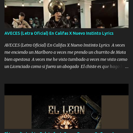
mirabas bonito si yo no fui el final feliz el final fue triste pa mí Y
duele no tenerte aquí sabiendo que moría por ti yo y la luna
cantamos y por ti nos embriagamos Quién sabe qué será de mí si
contigo fui muy feliz a lo mejor no lloró pero muy en el fondo te
adoro
AVECES (Letra Oficial) En Califas X Nuevo Instinto Lyrics
AVECES (Letra Oficial) En Califas X Nuevo Instinto Lyrics A veces
me enciendo un Marlboro a veces me prendo un churrito de Mota
bien apestosa A veces me he visto tumbado a veces me visto como
un Licenciado como si fuera un abogado El chiste es que hago lo
que quiero pues así soy me mandó yo tengo el control a todos yo
les paro el dedo soy hocicon un malcriado un malandrón Que Les
importa no saben nada falsas las risas las que me miran hay gente
corriente no quieren verte subir de level trucha mis plebes Música
A veces me pongo un sombrero a veces me ven la cachucha de lado
con la mirada siempre en alto A veces me fajó una super o a veces
me fajó una Glock siempre armado todas las generaciones yo
traigo El chiste es que hago lo que quiero pues así soy me mandó
yo tengo el control a todos yo les paro el dedo soy hocicon un