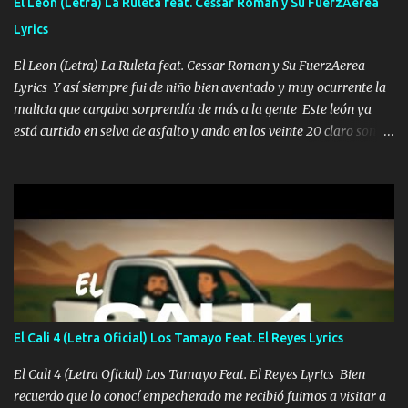
El Leon (Letra) La Ruleta feat. Cessar Roman y Su FuerzAerea
malcriado un malandrón Que Les importa no saben nada falsas
Lyrics
las risas las que me miran hay gente corriente no quieren ve...
El Leon (Letra) La Ruleta feat. Cessar Roman y Su FuerzAerea
Lyrics Y así siempre fui de niño bien aventado y muy ocurrente la
malicia que cargaba sorprendía de más a la gente Este león ya
está curtido en selva de asfalto y ando en los veinte 20 claro son
mis años Leon mi clave por si hay pendiente Tranquilo me la
navego ando en lo mío sin ni un pendiente si hay problemas lo
arreglamos padrino yo brincó en caliente Y No me paran aquí hay
pa más pues hay charola les voy a dar hasta topar pues no hay de
otra Música Surcando bien mi camino voy por mi línea no veo a
los lados aquel que no corre vuela no se me duerm voy chicoteado
Ya pasé varias hazañas ya tienen rato que me agarran el colmillo
de este León los estatales no sé esperaron Al tiro esta la PrimiZa
también la nueve que cargo al lado doy la mano al que su amigo y
El Cali 4 (Letra Oficial) Los Tamayo Feat. El Reyes Lyrics
al traicionero damos pa abajo Y No me paran aquí hay pa más
pues hay charola les voy a dar hasta topar pues no hay de otra...
El Cali 4 (Letra Oficial) Los Tamayo Feat. El Reyes Lyrics Bien
recuerdo que lo conocí empecherado me recibió fuimos a visitar a