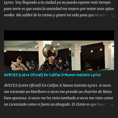
Lyrics Voy llegando a tu ciudad ya no puedo esperar más tiempo
para verte es que mata la ansiedad me muero por mirar esos ojitos
verdes Me saldré de la rutina y giraré mi vida para que tú estés en
ella como debe ser Yo sé que eres conocida que varios te tiran pero
no merecen y dile ya a tus amigas que no te presenten con más
pequeñeces Aquí estoy no dejaré que se te acerquen nadie porque
solo yo tendre el candado 🔒 del amor ❤️ Música Mil y un besos
para dar ya estando en tu ciudad no habrá quien lo detenga si las
copas van de más vayamos a un lugar y cerremos las puertas
Entre alcohol y besos se va incrementado el Fuego en esa
habitación ya no mires más el reloj Única por donde vas me curas
tú mi mal moviendo tu silueta no hay otra que te sea igual te ves
AVECES (Letra Oficial) En Califas X Nuevo Instinto Lyrics
tan especial por eso es que me tientas Aquí estoy no dejaré que se
te acerque nadie porque solo yo tendre el candado 🔒 del a...
AVECES (Letra Oficial) En Califas X Nuevo Instinto Lyrics A veces
me enciendo un Marlboro a veces me prendo un churrito de Mota
bien apestosa A veces me he visto tumbado a veces me visto como
un Licenciado como si fuera un abogado El chiste es que hago lo
que quiero pues así soy me mandó yo tengo el control a todos yo
les paro el dedo soy hocicon un malcriado un malandrón Que Les