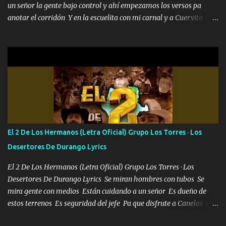
un señor la gente bajo control y ahí empezamos los versos pa
anotar el corridón Y en la escuelita con mi carnal y a Cuervito
mandó a saludar la bergacera del Alamar pensó no llegó al final y
aquí se cumplen las reglas no secuestr0 no r0bar De La C giró la
orden nos comanda el doble P bien firmes con Alto PRIETO y la
camisa es color Verde y peleam0s la Bandera por todita a la ciudad
con los drones patrullando la Frontera De Tijuana Bulevares
Bellas Artes me ve en las blancas ya hace falta mi APA FLACO
verde se le extraña pa que sepan Aquí Pura GENTE DE LA RANA 🐸
POR CLAVE ES EL CALI 4 EN LA CIUDAD TIJUANA Música Al
tirante andamos mi carnal atento a cualquier necesidad no porque
El 2 De Los Hermanos (Letra Oficial) Grupo Los Torres · Los
se ve limpio el camino nos confiamos al andar y nunca con la
Desertores De Durango Lyrics
misma piedra me vuelvo a tropezar Cuando ando de enamorado
en corto me tiró a per...
El 2 De Los Hermanos (Letra Oficial) Grupo Los Torres · Los
Desertores De Durango Lyrics Se miran hombres con tubos Se
mira gente con medios Están cuidando a un señor Es dueño de
estos terrenos Es seguridad del jefe Pa que disfrute a Canelos Es
el DOS de los HERMANOS un cerebro 🧠 inteligente junto con su