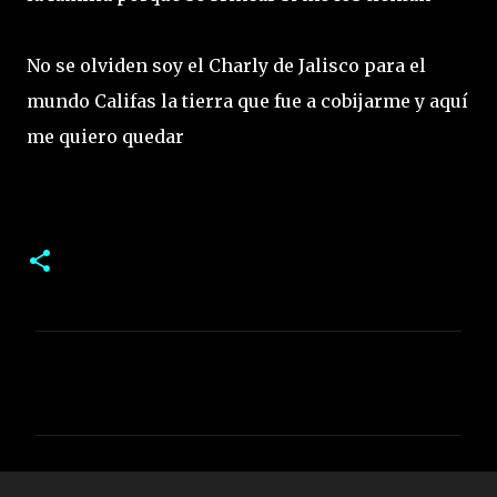
No se olviden soy el Charly de Jalisco para el
mundo Califas la tierra que fue a cobijarme y aquí
me quiero quedar
C
o
m
e
n