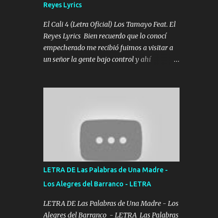
Reyes Lyrics
Tomense un buen trago Y así es como
empezamos los versos que voy cantando
El Cali 4 (Letra Oficial) Los Tamayo Feat. El
(Music) A vido alta y bajas La carreta se
Reyes Lyrics Bien recuerdo que lo conocí
atora Pero nunca le aflojamos Ya me han
empecherado me recibió fuimos a visitar a
pasado cosas Y aunque ustedes no sepan
un señor la gente bajo control y ahí
Pero la vida es muy corta Hay que echarle
empezamos los versos pa anotar el corridón
chingazos Y seguir trabajando porque nada
Y en la escuelita con mi carnal y a Cuervito
es...
mandó a saludar la bergacera del Alamar
pensó no llegó al final y aquí se cumplen las
reglas no secuestr0 no r0bar De La C giró la
orden nos comanda el doble P bien firmes
con Alto PRIETO y la camisa es color Verde y
peleam0s la Bandera por todita a la ciudad
con los drones patrullando la Frontera De
LETRA DE Las Palabras de Una Madre -
Tijuana Bulevares Bellas Artes me ve en las
Los Alegres del Barranco - LETRA
blancas ya hace falta mi APA FLACO verde
se le extraña pa que sepan Aquí Pura GENTE
LETRA DE Las Palabras de Una Madre - Los
DE LA RANA 🐸 POR CLAVE ES EL CALI 4
Alegres del Barranco - LETRA Las Palabras