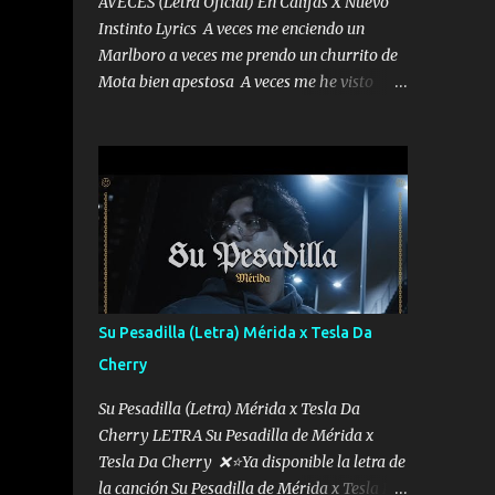
AVECES (Letra Oficial) En Califas X Nuevo
Instinto Lyrics A veces me enciendo un
Marlboro a veces me prendo un churrito de
Mota bien apestosa A veces me he visto
tumbado a veces me visto como un
Licenciado como si fuera un abogado El
chiste es que hago lo que quiero pues así soy
me mandó yo tengo el control a todos yo les
paro el dedo soy hocicon un malcriado un
malandrón Que Les importa no saben nada
falsas las risas las que me miran hay gente
corriente no quieren verte subir de level
trucha mis plebes Música A veces me pongo
Su Pesadilla (Letra) Mérida x Tesla Da
un sombrero a veces me ven la cachucha de
Cherry
lado con la mirada siempre en alto A veces
me fajó una super o a veces me fajó una
Su Pesadilla (Letra) Mérida x Tesla Da
Glock siempre armado todas las
Cherry LETRA Su Pesadilla de Mérida x
generaciones yo traigo El chiste es que hago
Tesla Da Cherry ❌⭐Ya disponible la letra de
lo que quiero pues así soy me mandó yo
la canción Su Pesadilla de Mérida x Tesla Da