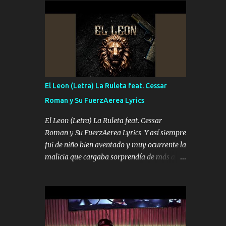
conciertos más que llenar Se mueven solo
Es el DOS de los HERMANOS un cerebro 🧠
por el interés P...
inteligente junto con su hermano el TRES
blindado el Estado tiene andan ESPERANDO
al UNO QUE PRONTO ESTARÁ PRESENTE
Que no falten las bucanas ni tampoco las
mujeres porque es platica de grandes por eso
hay que estar alegres doy las instrucciones
El Leon (Letra) La Ruleta feat. Cessar
para atender los deberes Música Si es que
Roman y Su FuerzAerea Lyrics
salta algún problema de confianza tengo
gente ahí está el Hombre Cuarenta y
El Leon (Letra) La Ruleta feat. Cessar
también Pariente 7 arreglan cualquier
Roman y Su FuerzAerea Lyrics Y así siempre
problema no más es cuestión que ordené
fui de niño bien aventado y muy ocurrente la
NOS HACE FALTA UN HERMANO DE CLAVE
malicia que cargaba sorprendía de más a la
ERA EL 24 SIEMPRE FUE UN HOMBRE
gente Este león ya está curtido en selva de
VALIENTE POR ALGO M'URIÓ PELEAND0
asfalto y ando en los veinte 20 claro son mis
SIEMPRE VIO POR LA FAMILIA PARA QUE
años Leon mi clave por si hay pendiente
SIGA EL LEGADO Es el DOS de los
Tranquilo me la navego ando en lo mío sin
HERMANOS un cerebro inteligente y com...
ni un pendiente si hay problemas lo