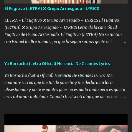
tú mi hermosa La que me alegra los días y sigo tomando Y
El Fugitivo (LETRA) ❌ Grupo Arriesgado - LYRICS
pensar... Que tú ya no vas a estar Pasarán... Solito me dejaras
Intentar... ...
LETRA - El Fugitivo ❌ Grupo Arriesgado - LYRICS El Fugitivo
(LETRA) ❌ Grupo Arriesgado - LYRICS Letra de la canción El
Fugitivo de Grupo Arriesgado El Fugitivo (LETRA) No se metan
con ismael lo dice meño y pa que lo sepan somos gente del
sombrero y la mayiza aquí se respeta pa los rumbos del azache
paseo tranquilo pues son mi tierra por ahí les tire una clave y del M
grande traemos la bandera 04 se oye por los radios y bien
Ya Borracho (Letra Oficial) Herencia De Grandes Lyrics
pendientes andan los chávalos la espalda me van cuidando y si se
Ya Borracho (Letra Oficial) Herencia De Grandes Lyrics Me
ofrece también peleam'os bien atentó el compa huicho la corta al
enamoré y creo que me fui de paso hoy me declaro un loco
cinto y radios colgados cuando salimos del rancho carros
obsesionado y no te espantes pues no es nada malo pero es que tú
blindándos y bien equipados no somos gente de problemas pero
eres mi amor anhelado Cuando te vi sentí algo que ya no había
defendemos muy bien nuestra tierra buena sombra nos cobija y el
aquí quise elegir por mí y me decidí por ti Y ya borracho me
mismo ranchero es el que patrocina No crean que se me ah
parqueo por tu ventana para llevarte las canciones que te encantan
olvidado en aqueyos topes aquel atentado rápido corrió el mitote
pa enamorarte las flores no son tan caras pero llevan todo el
y con voz de mando les dijo don mayo que rescaten a manuel
cariño de mi alma Que pa febrero vendré frente a ti con mis
porque lo estimo y lo quiero ami lado vivi...
preguntas y digas que sí hacernos novios y verte feliz y muy