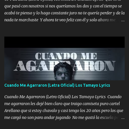
seguiré esperando hasta volvernos a vernos El recuerdo que yo
que pasó con nosotros si nos queríamos los dos y con el tiempo se
tengo de mi mente no se va, en mi corazón me llevo lo mismo que
acabó te pienso y lo hago constante juro no te quería perder y de la
tu papá, a veces me pongo triste porque no puedo mirarte, mas se
nada te marchaste Y ahora te veo feliz con él y solo ahora me
que tu me escuchas porque tu eres mi gran ángel, El desespero me
quedé yo y la luna cantamos y por ti nos embriagamos' Quién
llega para reunirme contigo, tu iluminas mi sendero por siempre
sabe que será de mí si contigo fue muy feliz a lo mejor no lloro
serás mi niño, del amor que yo te tengo es co...
pero muy en el fondo te adoro' Música Me muero por ir a buscarte
pero eso ya no va a pasar me perderé en la soledad Porque me
mirabas bonito si yo no fui el final feliz el final fue triste pa mí Y
duele no tenerte aquí sabiendo que moría por ti yo y la luna
cantamos y por ti nos embriagamos Quién sabe qué será de mí si
contigo fui muy feliz a lo mejor no lloró pero muy en el fondo te
adoro
Cuando Me Agarraron (Letra Oficial) Los Tamayo Lyrics
Cuando Me Agarraron (Letra Oficial) Los Tamayo Lyrics Cuando
me agarraron les dejé bien claro que traigo camiseta puro cartel
Arellano que si estoy chavalo y casi tengo los 20 años pero los que
me cargó no son para andar jugando No me gustó la escuela pero
las libretas para el otro lado las fuimos mandando Ya nos