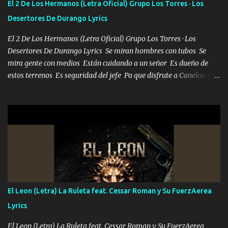
El 2 De Los Hermanos (Letra Oficial) Grupo Los Torres · Los
Desertores De Durango Lyrics
El 2 De Los Hermanos (Letra Oficial) Grupo Los Torres · Los
Desertores De Durango Lyrics Se miran hombres con tubos Se
mira gente con medios Están cuidando a un señor Es dueño de
estos terrenos Es seguridad del jefe Pa que disfrute a Canelos Es
el DOS de los HERMANOS un cerebro 🧠 inteligente junto con su
hermano el TRES blindado el Estado tiene andan ESPERANDO al
UNO QUE PRONTO ESTARÁ PRESENTE Que no falten las bucanas
ni tampoco las mujeres porque es platica de grandes por eso hay
que estar alegres doy las instrucciones para atender los deberes
Música Si es que salta algún problema de confianza tengo gente
ahí está el Hombre Cuarenta y también Pariente 7 arreglan
cualquier problema no más es cuestión que ordené NOS HACE
FALTA UN HERMANO DE CLAVE ERA EL 24 SIEMPRE FUE UN
El Leon (Letra) La Ruleta feat. Cessar Roman y Su FuerzAerea
HOMBRE VALIENTE POR ALGO M'URIÓ PELEAND0 SIEMPRE
Lyrics
VIO POR LA FAMILIA PARA QUE SIGA EL LEGADO Es el DOS de
los HERMANOS un cerebro inteligente y com...
El Leon (Letra) La Ruleta feat. Cessar Roman y Su FuerzAerea