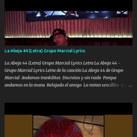
viento a su hijo y aunque ahora ya este con Dios el destino así lo
quiso, él tiempo sigue pasando y nunca te olvidaremos, aquí
seguiré esperando hasta volvernos a vernos El recuerdo que yo
tengo de mi mente no se va, en mi corazón me llevo lo mismo que
tu papá, a veces me pongo triste porque no puedo mirarte, mas se
que tu me escuchas porque tu eres mi gran ángel, El desespero me
llega para reunirme contigo, tu iluminas mi sendero por siempre
La Abeja 44 (Letra) Grupo Marcial Lyrics
serás mi niño, del amor que yo te tengo es co...
La Abeja 44 (Letra) Grupo Marcial Lyrics Letra La Abeja 44 -
Grupo Marcial Lyrics Letra de la canción La Abeja 44 de Grupo
Marcial Andamos trankilitos Discretos y sin ruido Porque
andamos en la mana Relajado el amigo Lo miran sencillito Con
una Glock bien fajada Lo miran relajado La vida disfrutando Y la
gente siempre criticando Nos miran algo bueno Ya sera ropa,
diamante lo que me cuelgan en el cuello (Chorus) Y cuando
coronamos Se jala los marciales Y sus guitarras ya van sonando
Un gallardo me prendo Para agarrar el vuelo y la mente y
tranquilizando Tomense un buen trago Y así es como empezamos
los versos que voy cantando (Music) A vido alta y bajas La carreta