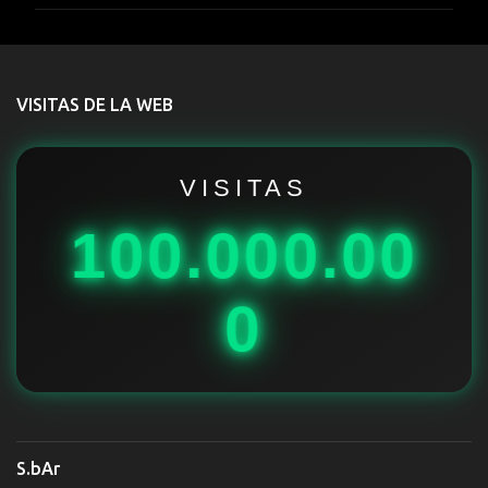
m
e
n
t
VISITAS DE LA WEB
a
r
i
VISITAS
o
100.000.00
s
0
S.bAr