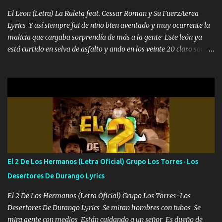
en corto me tiró a per...
El Leon (Letra) La Ruleta feat. Cessar Roman y Su FuerzAerea
Lyrics Y así siempre fui de niño bien aventado y muy ocurrente la
malicia que cargaba sorprendía de más a la gente Este león ya
está curtido en selva de asfalto y ando en los veinte 20 claro son
mis años Leon mi clave por si hay pendiente Tranquilo me la
navego ando en lo mío sin ni un pendiente si hay problemas lo
arreglamos padrino yo brincó en caliente Y No me paran aquí hay
pa más pues hay charola les voy a dar hasta topar pues no hay de
otra Música Surcando bien mi camino voy por mi línea no veo a
los lados aquel que no corre vuela no se me duerm voy chicoteado
Ya pasé varias hazañas ya tienen rato que me agarran el colmillo
de este León los estatales no sé esperaron Al tiro esta la PrimiZa
también la nueve que cargo al lado doy la mano al que su amigo y
El 2 De Los Hermanos (Letra Oficial) Grupo Los Torres · Los
al traicionero damos pa abajo Y No me paran aquí hay pa más
Desertores De Durango Lyrics
pues hay charola les voy a dar hasta topar pues no hay de otra...
El 2 De Los Hermanos (Letra Oficial) Grupo Los Torres · Los
Desertores De Durango Lyrics Se miran hombres con tubos Se
mira gente con medios Están cuidando a un señor Es dueño de