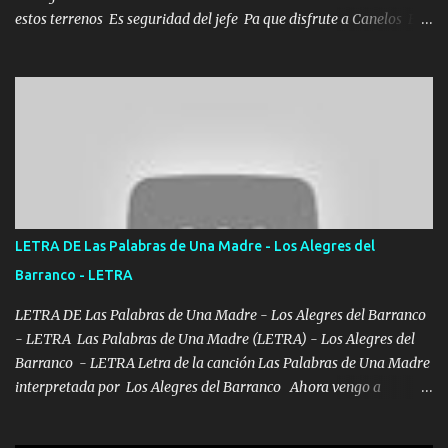
estos terrenos Es seguridad del jefe Pa que disfrute a Canelos Es
el DOS de los HERMANOS un cerebro 🧠 inteligente junto con su
hermano el TRES blindado el Estado tiene andan ESPERANDO al
UNO QUE PRONTO ESTARÁ PRESENTE Que no falten las bucanas
ni tampoco las mujeres porque es platica de grandes por eso hay
que estar alegres doy las instrucciones para atender los deberes
Música Si es que salta algún problema de confianza tengo gente
ahí está el Hombre Cuarenta y también Pariente 7 arreglan
cualquier problema no más es cuestión que ordené NOS HACE
FALTA UN HERMANO DE CLAVE ERA EL 24 SIEMPRE FUE UN
LETRA DE Las Palabras de Una Madre - Los Alegres del
HOMBRE VALIENTE POR ALGO M'URIÓ PELEAND0 SIEMPRE
Barranco - LETRA
VIO POR LA FAMILIA PARA QUE SIGA EL LEGADO Es el DOS de
los HERMANOS un cerebro inteligente y com...
LETRA DE Las Palabras de Una Madre - Los Alegres del Barranco
- LETRA Las Palabras de Una Madre (LETRA) - Los Alegres del
Barranco - LETRA Letra de la canción Las Palabras de Una Madre
interpretada por Los Alegres del Barranco Ahora vengo a
visitarte, a tu txumba a saludarte, se que del cielo me vez y desde
halla has de cuidarme, son palabras de una madre, que lleva en el