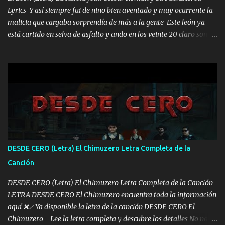
Lyrics Y así siempre fui de niño bien aventado y muy ocurrente la
malicia que cargaba sorprendía de más a la gente Este león ya
está curtido en selva de asfalto y ando en los veinte 20 claro son
mis años Leon mi clave por si hay pendiente Tranquilo me la
navego ando en lo mío sin ni un pendiente si hay problemas lo
arreglamos padrino yo brincó en caliente Y No me paran aquí hay
pa más pues hay charola les voy a dar hasta topar pues no hay de
otra Música Surcando bien mi camino voy por mi línea no veo a
los lados aquel que no corre vuela no se me duerm voy chicoteado
Ya pasé varias hazañas ya tienen rato que me agarran el colmillo
de este León los estatales no sé esperaron Al tiro esta la PrimiZa
también la nueve que cargo al lado doy la mano al que su amigo y
DESDE CERO (Letra) El Chimuzero Letra Completa de la
al traicionero damos pa abajo Y No me paran aquí hay pa más
Canción
pues hay charola les voy a dar hasta topar pues no hay de otra...
DESDE CERO (Letra) El Chimuzero Letra Completa de la Canción
LETRA DESDE CERO El Chimuzero encuentra toda la información
aquí ❌♐ Ya disponible la letra de la canción DESDE CERO El
Chimuzero - Lee la letra completa y descubre los detalles No nací