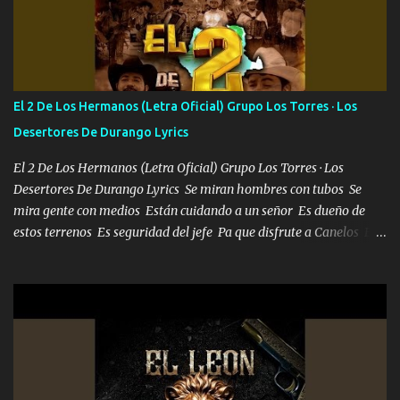
Soy yo la octava maravilla, no lo niegues Tengo de rodillas a otras
cien Y por más que quieran no me detienen Soy yo la mente que
más brilla, lo ves Pa' mi la vida es tan sencilla No lo entenderías en
tu vida, y está bien Porque lo que tengo nadie lo tiene Una me está
escribiendo y la otra me va a llamar Quiere que vaya a verla y que
El 2 De Los Hermanos (Letra Oficial) Grupo Los Torres · Los
la invite a cenar Otras más me están pidiendo que las saque a
Desertores De Durango Lyrics
bailar Pero es que tengo un par de conciertos más que llenar Se
mueven solo por el interés P...
El 2 De Los Hermanos (Letra Oficial) Grupo Los Torres · Los
Desertores De Durango Lyrics Se miran hombres con tubos Se
mira gente con medios Están cuidando a un señor Es dueño de
estos terrenos Es seguridad del jefe Pa que disfrute a Canelos Es
el DOS de los HERMANOS un cerebro 🧠 inteligente junto con su
hermano el TRES blindado el Estado tiene andan ESPERANDO al
UNO QUE PRONTO ESTARÁ PRESENTE Que no falten las bucanas
ni tampoco las mujeres porque es platica de grandes por eso hay
que estar alegres doy las instrucciones para atender los deberes
Música Si es que salta algún problema de confianza tengo gente
ahí está el Hombre Cuarenta y también Pariente 7 arreglan