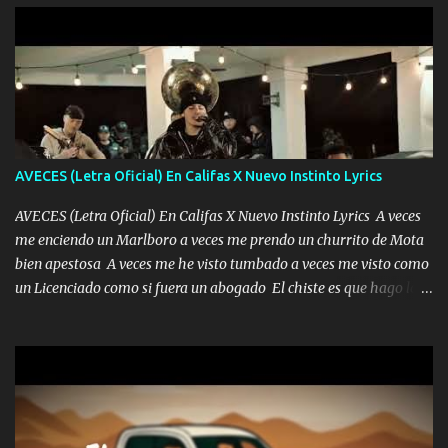
pero muy en el fondo te adoro' Música Me muero por ir a buscarte
pero eso ya no va a pasar me perderé en la soledad Porque me
mirabas bonito si yo no fui el final feliz el final fue triste pa mí Y
duele no tenerte aquí sabiendo que moría por ti yo y la luna
cantamos y por ti nos embriagamos Quién sabe qué será de mí si
contigo fui muy feliz a lo mejor no lloró pero muy en el fondo te
adoro
AVECES (Letra Oficial) En Califas X Nuevo Instinto Lyrics
AVECES (Letra Oficial) En Califas X Nuevo Instinto Lyrics A veces
me enciendo un Marlboro a veces me prendo un churrito de Mota
bien apestosa A veces me he visto tumbado a veces me visto como
un Licenciado como si fuera un abogado El chiste es que hago lo
que quiero pues así soy me mandó yo tengo el control a todos yo
les paro el dedo soy hocicon un malcriado un malandrón Que Les
importa no saben nada falsas las risas las que me miran hay gente
corriente no quieren verte subir de level trucha mis plebes Música
A veces me pongo un sombrero a veces me ven la cachucha de lado
con la mirada siempre en alto A veces me fajó una super o a veces