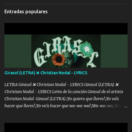
bromear contigo, de ti quiero bromear Tú eres un chiste, cabrón,
cada que intentas cantar Cada que intentas rapear, cada que
Entradas populares
intentas rimar Pobre payaso que usa a todo el mundo pa' conectar
con la gente Dices "Latino Gang" pero pisas a to'a tu gente Pa’ dar
mensajes, m'ijo, hay quе ser coherentеs Si tú no eres artista, al
menos se prudente Hoy me sabe a mierda, traigo un Balvin en los
dientes Por falta de empatía le toca ser resiliente ¿Acaso eres
consciente de los followers que mueves? Parcerito, abre los ojos y
ve el poder que tienes Otro chiste malo son los nombres de tus
álbum's "José, vibras colores con la energía del diablo " ¿Si ...
Girasol (LETRA) ❌ Christian Nodal - LYRICS
LETRA Girasol ❌ Christian Nodal - LYRICS Girasol (LETRA) ❌
Christian Nodal - LYRICS Letra de la canción Girasol de el artista
Christian Nodal Girasol (LETRA) ¡Yo quiero que llores! ¡Yo vo'a
hacer que llores! ¡Yo vo’a hacer que wa-wa-wa! ¡Wa-wa-wa, llores!
Hoy me levanté bromista y me tienes que aguantar No quiero
bromear contigo, de ti quiero bromear Tú eres un chiste, cabrón,
cada que intentas cantar Cada que intentas rapear, cada que