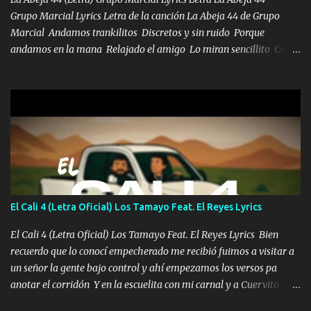
Grupo Marcial Lyrics Letra de la canción La Abeja 44 de Grupo
Marcial Andamos trankilitos Discretos y sin ruido Porque
andamos en la mana Relajado el amigo Lo miran sencillito Con
una Glock bien fajada Lo miran relajado La vida disfrutando Y la
gente siempre criticando Nos miran algo bueno Ya sera ropa,
diamante lo que me cuelgan en el cuello (Chorus) Y cuando
coronamos Se jala los marciales Y sus guitarras ya van sonando
Un gallardo me prendo Para agarrar el vuelo y la mente y
tranquilizando Tomense un buen trago Y así es como empezamos
los versos que voy cantando (Music) A vido alta y bajas La carreta
se atora Pero nunca le aflojamos Ya me han pasado cosas Y
aunque ustedes no sepan Pero la vida es muy corta Hay que
El Cali 4 (Letra Oficial) Los Tamayo Feat. El Reyes Lyrics
echarle chingazos Y seguir trabajando porque nada es...
El Cali 4 (Letra Oficial) Los Tamayo Feat. El Reyes Lyrics Bien
recuerdo que lo conocí empecherado me recibió fuimos a visitar a
un señor la gente bajo control y ahí empezamos los versos pa
anotar el corridón Y en la escuelita con mi carnal y a Cuervito
mandó a saludar la bergacera del Alamar pensó no llegó al final y