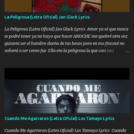
se atora Pero nunca le aflojamos Ya me han pasado cosas Y
aunque ustedes no sepan Pero la vida es muy corta Hay que
La Peligrosa (Letra Oficial) Jan Glack Lyrics
echarle chingazos Y seguir trabajando porque nada es...
La Peligrosa (Letra Oficial) Jan Glack Lyrics Amor ya sé que nunca
te podré tener ya no hayo que hacer ANOCHE me quebré otra vez
quisiera ser el hombre dueño de tus besos pero en eso fracasé no
volverá a ser como fue Ella era la peligrosa la que casi casi
convertí en mi esposa la que no importaba si llegaba tarde se
ponía contenta con un par de rosas Y aunque pasen cien años cien
años solo pienso en ti mami no me crees se que no me crees
Música Amar me duele estoy rodeado de mujeres pero solo
quieren billetes y yo que solo ocupo verte Recuerdo echábamos
pasión en la troca tus labios besándome yo quitándote la ropa no
quiero que sea nunca con otra yo quiero llevarte a la Luna y si
quieres en ese momento te pido que seas mi esposa Chingada
madre no quiero dejar de tenerte no ayuda la p'uta loquera y al
Cuando Me Agarraron (Letra Oficial) Los Tamayo Lyrics
chile quisiera ser menos de ti dependiente la pinche tristeza me
encierra princesa tu sabes que nunca saldras de mi mente Ella era
Cuando Me Agarraron (Letra Oficial) Los Tamayo Lyrics Cuando