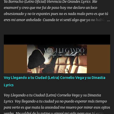
Ya Borracho (Letra Oficial) Herencia De Grandes Lyrics Me
cliente el que gana el jalón dice pega dos veces mejor que velen al
enamoré y creo que me fui de paso hoy me declaro un loco
de enfrente Música La vida pone una ruleta el mundo es para el
obsesionado y no te espantes pues no es nada malo pero es que tú
que se anima y que se avienta por la ventana me metí cerraron
eres mi amor anhelado Cuando te vi sentí algo que ya no había
puertas tras del billete porque ahorita todo cuesta Mi...
aquí quise elegir por mí y me decidí por ti Y ya borracho me
parqueo por tu ventana para llevarte las canciones que te encantan
pa enamorarte las flores no son tan caras pero llevan todo el
cariño de mi alma Que pa febrero vendré frente a ti con mis
preguntas y digas que sí hacernos novios y verte feliz y muy
contenta como yo por ti Música Pregúntame qué es lo que me
enamora pa describirte unas cuantas horas también pregunta que
quiero contigo que seas dichosa al estar conmigo Y ya borracho
contéstame la llamada pa dedicarte unas bonitas palabras así
Voy Llegando a tu Ciudad (Letra) Cornelio Vega y su Dinastia
borracho me animo a decirte todo y puedo describirlo mucho que
Lyrics
me encantes Decirte que me siento muy feliz y emocionado por
tenerte aquí espero que quiera...
Voy Llegando a tu Ciudad (Letra) Cornelio Vega y su Dinastia
Lyrics Voy llegando a tu ciudad ya no puedo esperar más tiempo
para verte es que mata la ansiedad me muero por mirar esos ojitos
verdes Me saldré de la rutina y giraré mi vida para que tú estés en