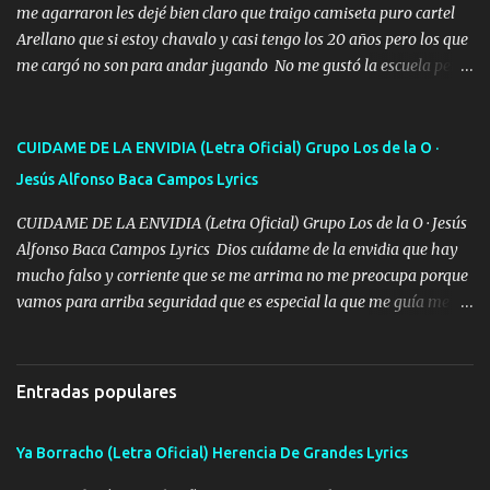
la peligro...
me agarraron les dejé bien claro que traigo camiseta puro cartel
Arellano que si estoy chavalo y casi tengo los 20 años pero los que
me cargó no son para andar jugando No me gustó la escuela pero
las libretas para el otro lado las fuimos mandando Ya nos
difamaron y nos han tachado sigue la vieja guardia y sigue bien
firme el legado que si como me llamó varios ya se han preguntado
CUIDAME DE LA ENVIDIA (Letra Oficial) Grupo Los de la O ·
Yo Soy El De Las Pacas Sobrino Del Brazo Armad0 Con mi Glock
Jesús Alfonso Baca Campos Lyrics
fajado y mi R terciado me van a ver allá por TJ para un licenciado
mando un abrazo andamos al cien Choritas también Música
CUIDAME DE LA ENVIDIA (Letra Oficial) Grupo Los de la O · Jesús
Ando en la colonia bien acelerado traigo un M2 que nunca me ha
Alfonso Baca Campos Lyrics Dios cuídame de la envidia que hay
fallado para mi compadre mandó un fuerte abrazo también al
mucho falso y corriente que se me arrima no me preocupa porque
Especial sabe que lo apreciamos En los mejores antros me verán
vamos para arriba seguridad que es especial la que me guía me
tomando con mujeres hermosas y botellas destapando siempre
cuida mi vida Una cinco siete negro el chanate mi gente siempre al
bien cuidado bien atrabancado y a los que me conocen ya saben de
pendiente seis el blindaje me protege de la muerte donde me paro
lo que hablo Entre lob...
yo soy gente con la gente corrientes les busco la frente Ya me ha
Entradas populares
tocado tirar bala sé que las broncas ni perdidas ni ganadas hay
cicatrices pa contarles mis hazañas son experiencias y huellas de
Ya Borracho (Letra Oficial) Herencia De Grandes Lyrics
la batalla sin miedo en la raya El pecho por mi gente lo pongo sin
pensarlo y acciono en caliente el tiro arriba me dice quién es el