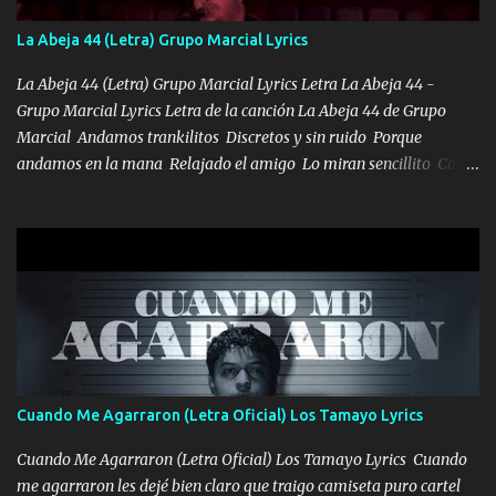
cualquier problema no más es cuestión que ordené NOS HACE
FALTA UN HERMANO DE CLAVE ERA EL 24 SIEMPRE FUE UN
La Abeja 44 (Letra) Grupo Marcial Lyrics
HOMBRE VALIENTE POR ALGO M'URIÓ PELEAND0 SIEMPRE
VIO POR LA FAMILIA PARA QUE SIGA EL LEGADO Es el DOS de
La Abeja 44 (Letra) Grupo Marcial Lyrics Letra La Abeja 44 -
los HERMANOS un cerebro inteligente y com...
Grupo Marcial Lyrics Letra de la canción La Abeja 44 de Grupo
Marcial Andamos trankilitos Discretos y sin ruido Porque
andamos en la mana Relajado el amigo Lo miran sencillito Con
una Glock bien fajada Lo miran relajado La vida disfrutando Y la
gente siempre criticando Nos miran algo bueno Ya sera ropa,
diamante lo que me cuelgan en el cuello (Chorus) Y cuando
coronamos Se jala los marciales Y sus guitarras ya van sonando
Un gallardo me prendo Para agarrar el vuelo y la mente y
tranquilizando Tomense un buen trago Y así es como empezamos
los versos que voy cantando (Music) A vido alta y bajas La carreta
se atora Pero nunca le aflojamos Ya me han pasado cosas Y
aunque ustedes no sepan Pero la vida es muy corta Hay que
Cuando Me Agarraron (Letra Oficial) Los Tamayo Lyrics
echarle chingazos Y seguir trabajando porque nada es...
Cuando Me Agarraron (Letra Oficial) Los Tamayo Lyrics Cuando
me agarraron les dejé bien claro que traigo camiseta puro cartel