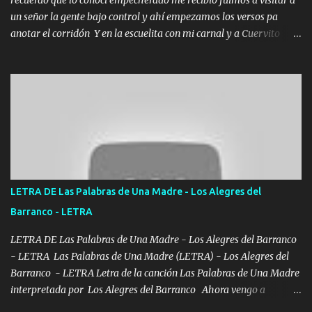
un señor la gente bajo control y ahí empezamos los versos pa
anotar el corridón Y en la escuelita con mi carnal y a Cuervito
mandó a saludar la bergacera del Alamar pensó no llegó al final y
aquí se cumplen las reglas no secuestr0 no r0bar De La C giró la
orden nos comanda el doble P bien firmes con Alto PRIETO y la
camisa es color Verde y peleam0s la Bandera por todita a la ciudad
con los drones patrullando la Frontera De Tijuana Bulevares
Bellas Artes me ve en las blancas ya hace falta mi APA FLACO
verde se le extraña pa que sepan Aquí Pura GENTE DE LA RANA 🐸
POR CLAVE ES EL CALI 4 EN LA CIUDAD TIJUANA Música Al
tirante andamos mi carnal atento a cualquier necesidad no porque
LETRA DE Las Palabras de Una Madre - Los Alegres del
se ve limpio el camino nos confiamos al andar y nunca con la
Barranco - LETRA
misma piedra me vuelvo a tropezar Cuando ando de enamorado
en corto me tiró a per...
LETRA DE Las Palabras de Una Madre - Los Alegres del Barranco
- LETRA Las Palabras de Una Madre (LETRA) - Los Alegres del
Barranco - LETRA Letra de la canción Las Palabras de Una Madre
interpretada por Los Alegres del Barranco Ahora vengo a
visitarte, a tu txumba a saludarte, se que del cielo me vez y desde