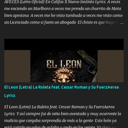
AVECES (Letra Oficial) En Califas X Nuevo Instinto Lyrics A veces
me enciendo un Marlboro a veces me prendo un churrito de Mota
bien apestosa A veces me he visto tumbado a veces me visto como
un Licenciado como si fuera un abogado El chiste es que hago lo
que quiero pues así soy me mandó yo tengo el control a todos yo
les paro el dedo soy hocicon un malcriado un malandrón Que Les
importa no saben nada falsas las risas las que me miran hay gente
corriente no quieren verte subir de level trucha mis plebes Música
A veces me pongo un sombrero a veces me ven la cachucha de lado
con la mirada siempre en alto A veces me fajó una super o a veces
me fajó una Glock siempre armado todas las generaciones yo
traigo El chiste es que hago lo que quiero pues así soy me mandó
yo tengo el control a todos yo les paro el dedo soy hocicon un
El Leon (Letra) La Ruleta feat. Cessar Roman y Su FuerzAerea
malcriado un malandrón Que Les importa no saben nada falsas
Lyrics
las risas las que me miran hay gente corriente no quieren ve...
El Leon (Letra) La Ruleta feat. Cessar Roman y Su FuerzAerea
Lyrics Y así siempre fui de niño bien aventado y muy ocurrente la
malicia que cargaba sorprendía de más a la gente Este león ya
está curtido en selva de asfalto y ando en los veinte 20 claro son