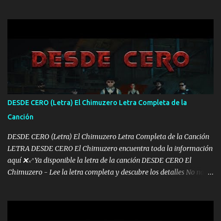
mis años Leon mi clave por si hay pendiente Tranquilo me la
navego ando en lo mío sin ni un pendiente si hay problemas lo
arreglamos padrino yo brincó en caliente Y No me paran aquí hay
pa más pues hay charola les voy a dar hasta topar pues no hay de
otra Música Surcando bien mi camino voy por mi línea no veo a
los lados aquel que no corre vuela no se me duerm voy chicoteado
Ya pasé varias hazañas ya tienen rato que me agarran el colmillo
de este León los estatales no sé esperaron Al tiro esta la PrimiZa
también la nueve que cargo al lado doy la mano al que su amigo y
DESDE CERO (Letra) El Chimuzero Letra Completa de la
al traicionero damos pa abajo Y No me paran aquí hay pa más
Canción
pues hay charola les voy a dar hasta topar pues no hay de otra...
DESDE CERO (Letra) El Chimuzero Letra Completa de la Canción
LETRA DESDE CERO El Chimuzero encuentra toda la información
aquí ❌♐ Ya disponible la letra de la canción DESDE CERO El
Chimuzero - Lee la letra completa y descubre los detalles No nací
en cuna de oro , Pero Andamos Firmes Buscando el Billete. Cómo
Vengo desde Cero Se que Solo Plata. No es lo Suficiente, Soy De
muy Pocos amigos los que están conmigo las Gracias por todo , Mi
Mesa será Compartida con los que Estuvieron Cuando estuve Solo.