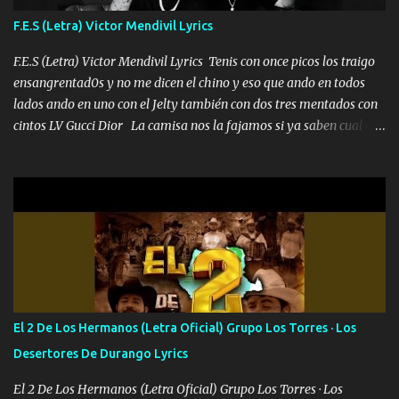
yo tengo el control a todos yo les paro el dedo soy hocicon un
F.E.S (Letra) Victor Mendivil Lyrics
malcriado un malandrón Que Les importa no saben nada falsas
las risas las que me miran hay gente corriente no quieren ve...
F.E.S (Letra) Victor Mendivil Lyrics Tenis con once picos los traigo
ensangrentad0s y no me dicen el chino y eso que ando en todos
lados ando en uno con el Jelty también con dos tres mentados con
cintos LV Gucci Dior La camisa nos la fajamos si ya saben cual es
tanto suena que ya le ardió a tres la trone con el cable en inglés la
camisa no me quito arriba la F.E.S Los caballos de TRX marcan
702 mo cuenta de banco no cuadra con que yo use bots rompiendo
estándares 110 mil records de pistas no me falta mucho para
verme en las revistas Ya pasé Italia Japón Madrid Milán y también
Francia ropa de 100.000 bolas Louis vuitton es mi fragancia
repleta de presidentes la bolsa estoy en mi pic si no se han dado
cuenta chequeen gráficas del kitch
El 2 De Los Hermanos (Letra Oficial) Grupo Los Torres · Los
Desertores De Durango Lyrics
El 2 De Los Hermanos (Letra Oficial) Grupo Los Torres · Los