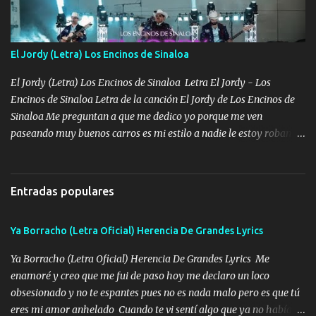
tu papá, a veces me pongo triste porque no puedo mirarte, mas se
que tu me escuchas porque tu eres mi gran ángel, El desespero me
llega para reunirme contigo, tu iluminas mi sendero por siempre
El Jordy (Letra) Los Encinos de Sinaloa
serás mi niño, del amor que yo te tengo es co...
El Jordy (Letra) Los Encinos de Sinaloa Letra El Jordy - Los
Encinos de Sinaloa Letra de la canción El Jordy de Los Encinos de
Sinaloa Me preguntan a que me dedico yo porque me ven
paseando muy buenos carros es mi estilo a nadie le estoy robando
discretamente cumplo yo bien mi trabajo De Tijuana a los rumbos
de L.A de muy joven me vine para el otro lado a los dieciséis me
miraban trabajando la escuela dejé el dinero estaba escaso Mi
Entradas populares
familia que nunca les falte nada es la gran razón que a diario me
refo el cuero mientras viva nunca les faltará nada mis dos hijos y
Ya Borracho (Letra Oficial) Herencia De Grandes Lyrics
mi esposa no se ra'ja Música Me rodearon y la puerta me
tumbaron prisionero en caliente me llevaron me achacaba cargos
Ya Borracho (Letra Oficial) Herencia De Grandes Lyrics Me
que estaban muy raros me gritaba a donde tienes el clavo Yo me
enamoré y creo que me fui de paso hoy me declaro un loco
enfiesto me gusta vivir en grande más me cuido me gusta ser
obsesionado y no te espantes pues no es nada malo pero es que tú
responsable hay rateros envidiosos que no falten mi dios es grande
eres mi amor anhelado Cuando te vi sentí algo que ya no había