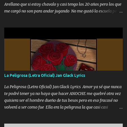
Arellano que si estoy chavalo y casi tengo los 20 años pero los que
me cargó no son para andar jugando No me gustó la escuela pero
las libretas para el otro lado las fuimos mandando Ya nos
difamaron y nos han tachado sigue la vieja guardia y sigue bien
firme el legado que si como me llamó varios ya se han preguntado
Yo Soy El De Las Pacas Sobrino Del Brazo Armad0 Con mi Glock
fajado y mi R terciado me van a ver allá por TJ para un licenciado
mando un abrazo andamos al cien Choritas también Música
Ando en la colonia bien acelerado traigo un M2 que nunca me ha
fallado para mi compadre mandó un fuerte abrazo también al
Especial sabe que lo apreciamos En los mejores antros me verán
La Peligrosa (Letra Oficial) Jan Glack Lyrics
tomando con mujeres hermosas y botellas destapando siempre
bien cuidado bien atrabancado y a los que me conocen ya saben de
La Peligrosa (Letra Oficial) Jan Glack Lyrics Amor ya sé que nunca
lo que hablo Entre lob...
te podré tener ya no hayo que hacer ANOCHE me quebré otra vez
quisiera ser el hombre dueño de tus besos pero en eso fracasé no
volverá a ser como fue Ella era la peligrosa la que casi casi
convertí en mi esposa la que no importaba si llegaba tarde se
ponía contenta con un par de rosas Y aunque pasen cien años cien