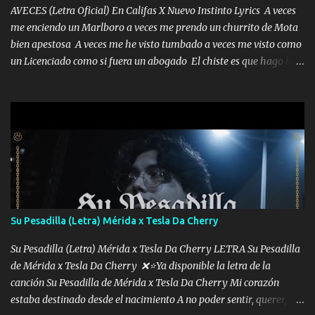
AVECES (Letra Oficial) En Califas X Nuevo Instinto Lyrics A veces
me enciendo un Marlboro a veces me prendo un churrito de Mota
bien apestosa A veces me he visto tumbado a veces me visto como
un Licenciado como si fuera un abogado El chiste es que hago lo
que quiero pues así soy me mandó yo tengo el control a todos yo
les paro el dedo soy hocicon un malcriado un malandrón Que Les
importa no saben nada falsas las risas las que me miran hay gente
corriente no quieren verte subir de level trucha mis plebes Música
A veces me pongo un sombrero a veces me ven la cachucha de lado
con la mirada siempre en alto A veces me fajó una super o a veces
me fajó una Glock siempre armado todas las generaciones yo
traigo El chiste es que hago lo que quiero pues así soy me mandó
yo tengo el control a todos yo les paro el dedo soy hocicon un
Su Pesadilla (Letra) Mérida x Tesla Da Cherry
malcriado un malandrón Que Les importa no saben nada falsas
las risas las que me miran hay gente corriente no quieren ve...
Su Pesadilla (Letra) Mérida x Tesla Da Cherry LETRA Su Pesadilla
de Mérida x Tesla Da Cherry ❌⭐Ya disponible la letra de la
canción Su Pesadilla de Mérida x Tesla Da Cherry Mi corazón
estaba destinado desde el nacimiento A no poder sentir, querer,