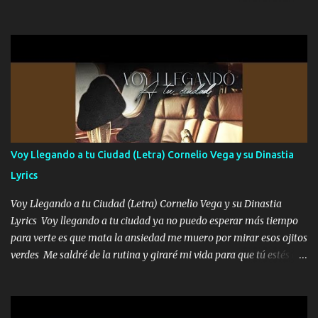
me cuida de las maldades Pa el equipo aquí le mando un abrazo
aquí quise elegir por mí y me decidí por ti Y ya borracho me
que conmigo aquí tiene mi respaldo...
parqueo por tu ventana para llevarte las canciones que te encantan
pa enamorarte las flores no son tan caras pero llevan todo el
cariño de mi alma Que pa febrero vendré frente a ti con mis
preguntas y digas que sí hacernos novios y verte feliz y muy
contenta como yo por ti Música Pregúntame qué es lo que me
enamora pa describirte unas cuantas horas también pregunta que
quiero contigo que seas dichosa al estar conmigo Y ya borracho
contéstame la llamada pa dedicarte unas bonitas palabras así
Voy Llegando a tu Ciudad (Letra) Cornelio Vega y su Dinastia
borracho me animo a decirte todo y puedo describirlo mucho que
Lyrics
me encantes Decirte que me siento muy feliz y emocionado por
tenerte aquí espero que quiera...
Voy Llegando a tu Ciudad (Letra) Cornelio Vega y su Dinastia
Lyrics Voy llegando a tu ciudad ya no puedo esperar más tiempo
para verte es que mata la ansiedad me muero por mirar esos ojitos
verdes Me saldré de la rutina y giraré mi vida para que tú estés en
ella como debe ser Yo sé que eres conocida que varios te tiran pero
no merecen y dile ya a tus amigas que no te presenten con más
pequeñeces Aquí estoy no dejaré que se te acerquen nadie porque