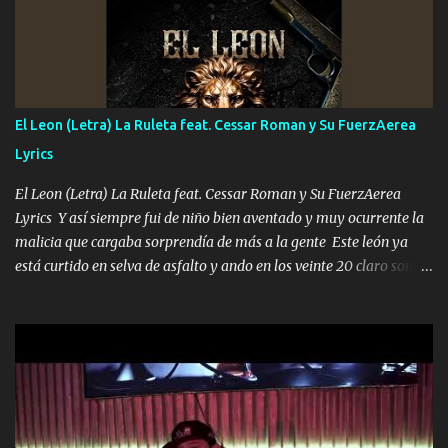
que estar alegres doy las instrucciones para atender los deberes
Música Si es que salta algún problema de confianza tengo gente
ahí está el Hombre Cuarenta y también Pariente 7 arreglan
cualquier problema no más es cuestión que ordené NOS HACE
FALTA UN HERMANO DE CLAVE ERA EL 24 SIEMPRE FUE UN
El Leon (Letra) La Ruleta feat. Cessar Roman y Su FuerzAerea
HOMBRE VALIENTE POR ALGO M'URIÓ PELEAND0 SIEMPRE
Lyrics
VIO POR LA FAMILIA PARA QUE SIGA EL LEGADO Es el DOS de
los HERMANOS un cerebro inteligente y com...
El Leon (Letra) La Ruleta feat. Cessar Roman y Su FuerzAerea
Lyrics Y así siempre fui de niño bien aventado y muy ocurrente la
malicia que cargaba sorprendía de más a la gente Este león ya
está curtido en selva de asfalto y ando en los veinte 20 claro son
mis años Leon mi clave por si hay pendiente Tranquilo me la
navego ando en lo mío sin ni un pendiente si hay problemas lo
arreglamos padrino yo brincó en caliente Y No me paran aquí hay
pa más pues hay charola les voy a dar hasta topar pues no hay de
otra Música Surcando bien mi camino voy por mi línea no veo a
los lados aquel que no corre vuela no se me duerm voy chicoteado
Ya pasé varias hazañas ya tienen rato que me agarran el colmillo