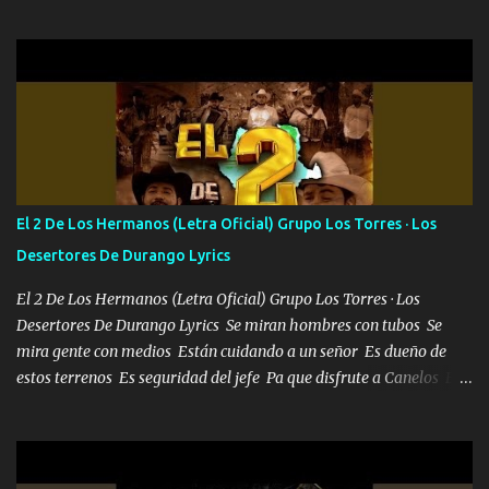
confiar y amar Soñaba con llegar a ser como uno más del resto
Pero aunque lo intentara nunca iba a cambiar Y no estaba viendo
Que al frente tenía la respuesta Ahora ya lo entiendo Pero habrán
algunas que no lo entiendan Porque ahora soy su pesadilla, lo sé
Soy yo la octava maravilla, no lo niegues Tengo de rodillas a otras
cien Y por más que quieran no me detienen Soy yo la mente que
más brilla, lo ves Pa' mi la vida es tan sencilla No lo entenderías en
tu vida, y está bien Porque lo que tengo nadie lo tiene Una me está
escribiendo y la otra me va a llamar Quiere que vaya a verla y que
El 2 De Los Hermanos (Letra Oficial) Grupo Los Torres · Los
la invite a cenar Otras más me están pidiendo que las saque a
Desertores De Durango Lyrics
bailar Pero es que tengo un par de conciertos más que llenar Se
mueven solo por el interés P...
El 2 De Los Hermanos (Letra Oficial) Grupo Los Torres · Los
Desertores De Durango Lyrics Se miran hombres con tubos Se
mira gente con medios Están cuidando a un señor Es dueño de
estos terrenos Es seguridad del jefe Pa que disfrute a Canelos Es
el DOS de los HERMANOS un cerebro 🧠 inteligente junto con su
hermano el TRES blindado el Estado tiene andan ESPERANDO al
UNO QUE PRONTO ESTARÁ PRESENTE Que no falten las bucanas
ni tampoco las mujeres porque es platica de grandes por eso hay