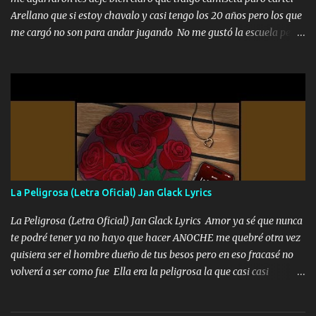
Arellano que si estoy chavalo y casi tengo los 20 años pero los que
me cargó no son para andar jugando No me gustó la escuela pero
las libretas para el otro lado las fuimos mandando Ya nos
difamaron y nos han tachado sigue la vieja guardia y sigue bien
firme el legado que si como me llamó varios ya se han preguntado
Yo Soy El De Las Pacas Sobrino Del Brazo Armad0 Con mi Glock
fajado y mi R terciado me van a ver allá por TJ para un licenciado
mando un abrazo andamos al cien Choritas también Música
Ando en la colonia bien acelerado traigo un M2 que nunca me ha
fallado para mi compadre mandó un fuerte abrazo también al
Especial sabe que lo apreciamos En los mejores antros me verán
La Peligrosa (Letra Oficial) Jan Glack Lyrics
tomando con mujeres hermosas y botellas destapando siempre
bien cuidado bien atrabancado y a los que me conocen ya saben de
La Peligrosa (Letra Oficial) Jan Glack Lyrics Amor ya sé que nunca
lo que hablo Entre lob...
te podré tener ya no hayo que hacer ANOCHE me quebré otra vez
quisiera ser el hombre dueño de tus besos pero en eso fracasé no
volverá a ser como fue Ella era la peligrosa la que casi casi
convertí en mi esposa la que no importaba si llegaba tarde se
ponía contenta con un par de rosas Y aunque pasen cien años cien