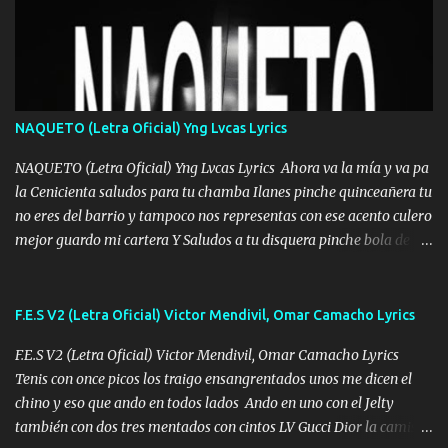
❌ www.elnorteduro.com ❌ Yo No limito los Sueños , si no existe
Uno pues Hallamos Modos , Si me caigo me Levanto, Aprendo Del
Error Y me sacudo El Lodo ❌ www.elnorteduro.com ❌ El Dinero
No me falta Pero Tampoco me Estorba , Por Eso Manejo Todo
Bien Regido Por mis Normas . Aquí no Se Sufre de Ego vengo Desde
NAQUETO (Letra Oficial) Yng Lvcas Lyrics
Abajo y me costó subir Fue Con Trabajo Y Esfuerzo, Nada es
Regalado Me Super Invertir A Mí lado Una Princesa que A pesar de
NAQUETO (Letra Oficial) Yng Lvcas Lyrics Ahora va la mía y va pa
Todo Siempre a estado ahí . Hecho pa...
la Cenicienta saludos para tu chamba Ilanes pinche quinceañera tu
no eres del barrio y tampoco nos representas con ese acento culero
mejor guardo mi cartera Y Saludos a tu disquera pinche bola de
corrientes de Candela no trae nada y de música mucho menos te
robaron en tu casa y a tus padres como perros los traían
amarrados y tu escondido entre el miedo Que el chacal mas caro
F.E.S V2 (Letra Oficial) Victor Mendivil, Omar Camacho Lyrics
eso solo lo dices tú por ahí me llegó el rumor que eso viene de
F.E.S V2 (Letra Oficial) Victor Mendivil, Omar Camacho Lyrics
timbo tú tu ropa y tus joyas están iguales a ti todas nacas todas
Tenis con once picos los traigo ensangrentados unos me dicen el
chafas baratas como TAfi Y un trofeo para Jiménez por dejarse
chino y eso que ando en todos lados Ando en uno con el Jelty
embarazar aunque aquí huele algo raro y es que tu no estas jamas
también con dos tres mentados con cintos LV Gucci Dior la camisa
Muestras en las redes que solo ella y nada más pero yo me se otras