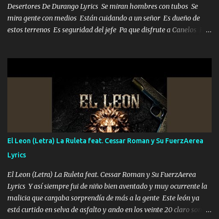
Desertores De Durango Lyrics Se miran hombres con tubos Se
mira gente con medios Están cuidando a un señor Es dueño de
estos terrenos Es seguridad del jefe Pa que disfrute a Canelos Es
el DOS de los HERMANOS un cerebro 🧠 inteligente junto con su
hermano el TRES blindado el Estado tiene andan ESPERANDO al
UNO QUE PRONTO ESTARÁ PRESENTE Que no falten las bucanas
ni tampoco las mujeres porque es platica de grandes por eso hay
que estar alegres doy las instrucciones para atender los deberes
Música Si es que salta algún problema de confianza tengo gente
ahí está el Hombre Cuarenta y también Pariente 7 arreglan
cualquier problema no más es cuestión que ordené NOS HACE
FALTA UN HERMANO DE CLAVE ERA EL 24 SIEMPRE FUE UN
El Leon (Letra) La Ruleta feat. Cessar Roman y Su FuerzAerea
HOMBRE VALIENTE POR ALGO M'URIÓ PELEAND0 SIEMPRE
Lyrics
VIO POR LA FAMILIA PARA QUE SIGA EL LEGADO Es el DOS de
los HERMANOS un cerebro inteligente y com...
El Leon (Letra) La Ruleta feat. Cessar Roman y Su FuerzAerea
Lyrics Y así siempre fui de niño bien aventado y muy ocurrente la
malicia que cargaba sorprendía de más a la gente Este león ya
está curtido en selva de asfalto y ando en los veinte 20 claro son