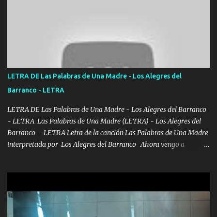
años solo pienso en ti mami no me crees se que no me crees
Música Amar me duele estoy rodeado de mujeres pero solo
quieren billetes y yo que solo ocupo verte Recuerdo echábamos
pasión en la troca tus labios besándome yo quitándote la ropa no
quiero que sea nunca con otra yo quiero llevarte a la Luna y si
quieres en ese momento te pido que seas mi esposa Chingada
madre no quiero dejar de tenerte no ayuda la p'uta loquera y al
LETRA DE Las Palabras de Una Madre - Los Alegres del
chile quisiera ser menos de ti dependiente la pinche tristeza me
Barranco - LETRA
encierra princesa tu sabes que nunca saldras de mi mente Ella era
la peligro...
LETRA DE Las Palabras de Una Madre - Los Alegres del Barranco
- LETRA Las Palabras de Una Madre (LETRA) - Los Alegres del
Barranco - LETRA Letra de la canción Las Palabras de Una Madre
interpretada por Los Alegres del Barranco Ahora vengo a
visitarte, a tu txumba a saludarte, se que del cielo me vez y desde
halla has de cuidarme, son palabras de una madre, que lleva en el
viento a su hijo y aunque ahora ya este con Dios el destino así lo
quiso, él tiempo sigue pasando y nunca te olvidaremos, aquí
seguiré esperando hasta volvernos a vernos El recuerdo que yo
tengo de mi mente no se va, en mi corazón me llevo lo mismo que