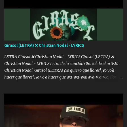
mensajes, m'ijo, hay quе ser coherentеs Si tú no eres artista, al
menos se prudente Hoy me sabe a mierda, traigo un Balvin en los
dientes Por falta de empatía le toca ser resiliente ¿Acaso eres
consciente de los followers que mueves? Parcerito, abre los ojos y
ve el poder que tienes Otro chiste malo son los nombres de tus
álbum's "José, vibras colores con la energía del diablo " ¿Si ...
Girasol (LETRA) ❌ Christian Nodal - LYRICS
LETRA Girasol ❌ Christian Nodal - LYRICS Girasol (LETRA) ❌
Christian Nodal - LYRICS Letra de la canción Girasol de el artista
Christian Nodal Girasol (LETRA) ¡Yo quiero que llores! ¡Yo vo'a
hacer que llores! ¡Yo vo’a hacer que wa-wa-wa! ¡Wa-wa-wa, llores!
Hoy me levanté bromista y me tienes que aguantar No quiero
bromear contigo, de ti quiero bromear Tú eres un chiste, cabrón,
cada que intentas cantar Cada que intentas rapear, cada que
intentas rimar Pobre payaso que usa a todo el mundo pa' conectar
con la gente Dices "Latino Gang" pero pisas a to'a tu gente Pa’ dar
mensajes, m'ijo, hay quе ser coherentеs Si tú no eres artista, al
menos se prudente Hoy me sabe a mierda, traigo un Balvin en los