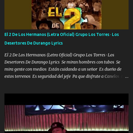
con los drones patrullando la Frontera De Tijuana Bulevares
Bellas Artes me ve en las blancas ya hace falta mi APA FLACO
verde se le extraña pa que sepan Aquí Pura GENTE DE LA RANA 🐸
POR CLAVE ES EL CALI 4 EN LA CIUDAD TIJUANA Música Al
tirante andamos mi carnal atento a cualquier necesidad no porque
El 2 De Los Hermanos (Letra Oficial) Grupo Los Torres · Los
se ve limpio el camino nos confiamos al andar y nunca con la
Desertores De Durango Lyrics
misma piedra me vuelvo a tropezar Cuando ando de enamorado
en corto me tiró a per...
El 2 De Los Hermanos (Letra Oficial) Grupo Los Torres · Los
Desertores De Durango Lyrics Se miran hombres con tubos Se
mira gente con medios Están cuidando a un señor Es dueño de
estos terrenos Es seguridad del jefe Pa que disfrute a Canelos Es
el DOS de los HERMANOS un cerebro 🧠 inteligente junto con su
hermano el TRES blindado el Estado tiene andan ESPERANDO al
UNO QUE PRONTO ESTARÁ PRESENTE Que no falten las bucanas
ni tampoco las mujeres porque es platica de grandes por eso hay
que estar alegres doy las instrucciones para atender los deberes
Música Si es que salta algún problema de confianza tengo gente
ahí está el Hombre Cuarenta y también Pariente 7 arreglan