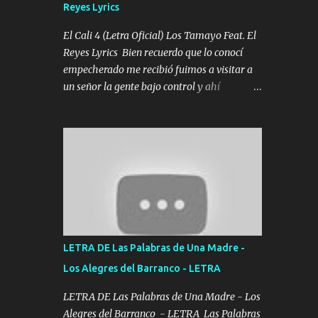
Reyes Lyrics
Tomense un buen trago Y así es como
empezamos los versos que voy cantando
El Cali 4 (Letra Oficial) Los Tamayo Feat. El
(Music) A vido alta y bajas La carreta se
Reyes Lyrics Bien recuerdo que lo conocí
atora Pero nunca le aflojamos Ya me han
empecherado me recibió fuimos a visitar a
pasado cosas Y aunque ustedes no sepan
un señor la gente bajo control y ahí
Pero la vida es muy corta Hay que echarle
empezamos los versos pa anotar el corridón
chingazos Y seguir trabajando porque nada
Y en la escuelita con mi carnal y a Cuervito
es...
mandó a saludar la bergacera del Alamar
pensó no llegó al final y aquí se cumplen las
reglas no secuestr0 no r0bar De La C giró la
orden nos comanda el doble P bien firmes
con Alto PRIETO y la camisa es color Verde y
peleam0s la Bandera por todita a la ciudad
con los drones patrullando la Frontera De
LETRA DE Las Palabras de Una Madre -
Tijuana Bulevares Bellas Artes me ve en las
Los Alegres del Barranco - LETRA
blancas ya hace falta mi APA FLACO verde
se le extraña pa que sepan Aquí Pura GENTE
LETRA DE Las Palabras de Una Madre - Los
DE LA RANA 🐸 POR CLAVE ES EL CALI 4
Alegres del Barranco - LETRA Las Palabras