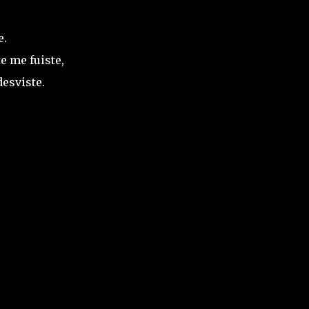
e.
e me fuiste,
desviste.