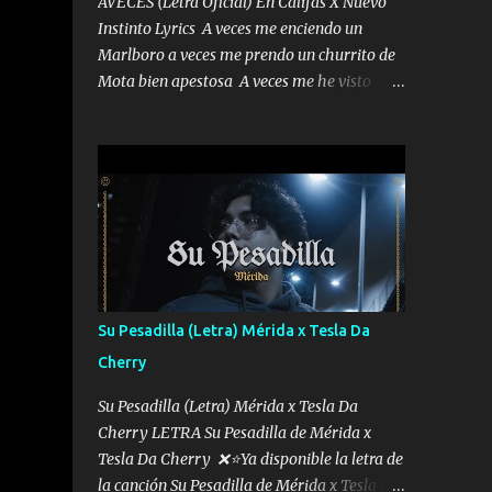
AVECES (Letra Oficial) En Califas X Nuevo
Instinto Lyrics A veces me enciendo un
Marlboro a veces me prendo un churrito de
Mota bien apestosa A veces me he visto
tumbado a veces me visto como un
Licenciado como si fuera un abogado El
chiste es que hago lo que quiero pues así soy
me mandó yo tengo el control a todos yo les
paro el dedo soy hocicon un malcriado un
malandrón Que Les importa no saben nada
falsas las risas las que me miran hay gente
corriente no quieren verte subir de level
trucha mis plebes Música A veces me pongo
Su Pesadilla (Letra) Mérida x Tesla Da
un sombrero a veces me ven la cachucha de
Cherry
lado con la mirada siempre en alto A veces
me fajó una super o a veces me fajó una
Su Pesadilla (Letra) Mérida x Tesla Da
Glock siempre armado todas las
Cherry LETRA Su Pesadilla de Mérida x
generaciones yo traigo El chiste es que hago
Tesla Da Cherry ❌⭐Ya disponible la letra de
lo que quiero pues así soy me mandó yo
la canción Su Pesadilla de Mérida x Tesla Da