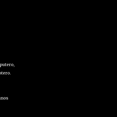
putero,
otero.
anos