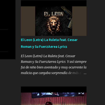
conciertos más que llenar Se mueven solo
Es el DOS de los HERMANOS un cerebro 🧠
por el interés P...
inteligente junto con su hermano el TRES
blindado el Estado tiene andan ESPERANDO
al UNO QUE PRONTO ESTARÁ PRESENTE
Que no falten las bucanas ni tampoco las
mujeres porque es platica de grandes por eso
hay que estar alegres doy las instrucciones
El Leon (Letra) La Ruleta feat. Cessar
para atender los deberes Música Si es que
Roman y Su FuerzAerea Lyrics
salta algún problema de confianza tengo
gente ahí está el Hombre Cuarenta y
El Leon (Letra) La Ruleta feat. Cessar
también Pariente 7 arreglan cualquier
Roman y Su FuerzAerea Lyrics Y así siempre
problema no más es cuestión que ordené
fui de niño bien aventado y muy ocurrente la
NOS HACE FALTA UN HERMANO DE CLAVE
malicia que cargaba sorprendía de más a la
ERA EL 24 SIEMPRE FUE UN HOMBRE
gente Este león ya está curtido en selva de
VALIENTE POR ALGO M'URIÓ PELEAND0
asfalto y ando en los veinte 20 claro son mis
SIEMPRE VIO POR LA FAMILIA PARA QUE
años Leon mi clave por si hay pendiente
SIGA EL LEGADO Es el DOS de los
Tranquilo me la navego ando en lo mío sin
HERMANOS un cerebro inteligente y com...
ni un pendiente si hay problemas lo