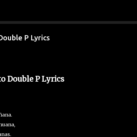
Ir al contenido principal
Double P Lyrics
to Double P Lyrics
ñana.
huana,
anas.