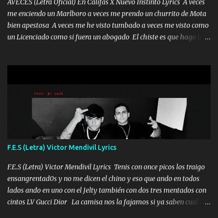
te acerque nadie porque solo yo tendre el candado 🔒 del a...
AVECES (Letra Oficial) En Califas X Nuevo Instinto Lyrics A veces
me enciendo un Marlboro a veces me prendo un churrito de Mota
bien apestosa A veces me he visto tumbado a veces me visto como
un Licenciado como si fuera un abogado El chiste es que hago lo
que quiero pues así soy me mandó yo tengo el control a todos yo
les paro el dedo soy hocicon un malcriado un malandrón Que Les
importa no saben nada falsas las risas las que me miran hay gente
corriente no quieren verte subir de level trucha mis plebes Música
A veces me pongo un sombrero a veces me ven la cachucha de lado
con la mirada siempre en alto A veces me fajó una super o a veces
me fajó una Glock siempre armado todas las generaciones yo
traigo El chiste es que hago lo que quiero pues así soy me mandó
yo tengo el control a todos yo les paro el dedo soy hocicon un
F.E.S (Letra) Victor Mendivil Lyrics
malcriado un malandrón Que Les importa no saben nada falsas
las risas las que me miran hay gente corriente no quieren ve...
F.E.S (Letra) Victor Mendivil Lyrics Tenis con once picos los traigo
ensangrentad0s y no me dicen el chino y eso que ando en todos
lados ando en uno con el Jelty también con dos tres mentados con
cintos LV Gucci Dior La camisa nos la fajamos si ya saben cual es
tanto suena que ya le ardió a tres la trone con el cable en inglés la