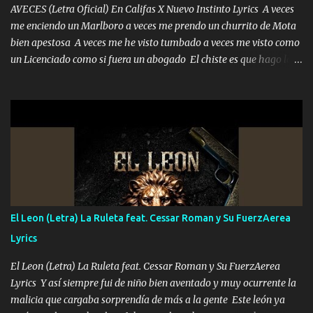
AVECES (Letra Oficial) En Califas X Nuevo Instinto Lyrics A veces
me enciendo un Marlboro a veces me prendo un churrito de Mota
bien apestosa A veces me he visto tumbado a veces me visto como
un Licenciado como si fuera un abogado El chiste es que hago lo
que quiero pues así soy me mandó yo tengo el control a todos yo
les paro el dedo soy hocicon un malcriado un malandrón Que Les
importa no saben nada falsas las risas las que me miran hay gente
corriente no quieren verte subir de level trucha mis plebes Música
A veces me pongo un sombrero a veces me ven la cachucha de lado
con la mirada siempre en alto A veces me fajó una super o a veces
me fajó una Glock siempre armado todas las generaciones yo
traigo El chiste es que hago lo que quiero pues así soy me mandó
yo tengo el control a todos yo les paro el dedo soy hocicon un
El Leon (Letra) La Ruleta feat. Cessar Roman y Su FuerzAerea
malcriado un malandrón Que Les importa no saben nada falsas
Lyrics
las risas las que me miran hay gente corriente no quieren ve...
El Leon (Letra) La Ruleta feat. Cessar Roman y Su FuerzAerea
Lyrics Y así siempre fui de niño bien aventado y muy ocurrente la
malicia que cargaba sorprendía de más a la gente Este león ya