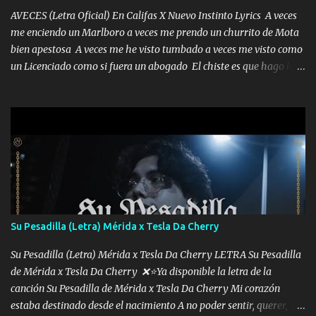
AVECES (Letra Oficial) En Califas X Nuevo Instinto Lyrics A veces
me enciendo un Marlboro a veces me prendo un churrito de Mota
bien apestosa A veces me he visto tumbado a veces me visto como
un Licenciado como si fuera un abogado El chiste es que hago lo
que quiero pues así soy me mandó yo tengo el control a todos yo
les paro el dedo soy hocicon un malcriado un malandrón Que Les
importa no saben nada falsas las risas las que me miran hay gente
corriente no quieren verte subir de level trucha mis plebes Música
A veces me pongo un sombrero a veces me ven la cachucha de lado
con la mirada siempre en alto A veces me fajó una super o a veces
me fajó una Glock siempre armado todas las generaciones yo
traigo El chiste es que hago lo que quiero pues así soy me mandó
yo tengo el control a todos yo les paro el dedo soy hocicon un
Su Pesadilla (Letra) Mérida x Tesla Da Cherry
malcriado un malandrón Que Les importa no saben nada falsas
las risas las que me miran hay gente corriente no quieren ve...
Su Pesadilla (Letra) Mérida x Tesla Da Cherry LETRA Su Pesadilla
de Mérida x Tesla Da Cherry ❌⭐Ya disponible la letra de la
canción Su Pesadilla de Mérida x Tesla Da Cherry Mi corazón
estaba destinado desde el nacimiento A no poder sentir, querer,