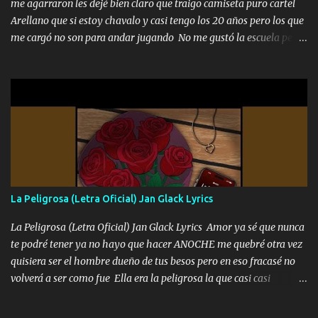
me agarraron les dejé bien claro que traigo camiseta puro cartel
Arellano que si estoy chavalo y casi tengo los 20 años pero los que
me cargó no son para andar jugando No me gustó la escuela pero
las libretas para el otro lado las fuimos mandando Ya nos
difamaron y nos han tachado sigue la vieja guardia y sigue bien
firme el legado que si como me llamó varios ya se han preguntado
Yo Soy El De Las Pacas Sobrino Del Brazo Armad0 Con mi Glock
fajado y mi R terciado me van a ver allá por TJ para un licenciado
mando un abrazo andamos al cien Choritas también Música
Ando en la colonia bien acelerado traigo un M2 que nunca me ha
fallado para mi compadre mandó un fuerte abrazo también al
Especial sabe que lo apreciamos En los mejores antros me verán
La Peligrosa (Letra Oficial) Jan Glack Lyrics
tomando con mujeres hermosas y botellas destapando siempre
bien cuidado bien atrabancado y a los que me conocen ya saben de
La Peligrosa (Letra Oficial) Jan Glack Lyrics Amor ya sé que nunca
lo que hablo Entre lob...
te podré tener ya no hayo que hacer ANOCHE me quebré otra vez
quisiera ser el hombre dueño de tus besos pero en eso fracasé no
volverá a ser como fue Ella era la peligrosa la que casi casi
convertí en mi esposa la que no importaba si llegaba tarde se
ponía contenta con un par de rosas Y aunque pasen cien años cien