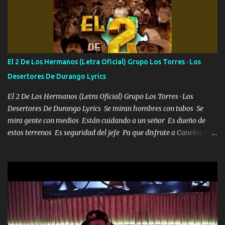
con los drones patrullando la Frontera De Tijuana Bulevares
Bellas Artes me ve en las blancas ya hace falta mi APA FLACO
verde se le extraña pa que sepan Aquí Pura GENTE DE LA RANA 🐸
POR CLAVE ES EL CALI 4 EN LA CIUDAD TIJUANA Música Al
tirante andamos mi carnal atento a cualquier necesidad no porque
El 2 De Los Hermanos (Letra Oficial) Grupo Los Torres · Los
se ve limpio el camino nos confiamos al andar y nunca con la
Desertores De Durango Lyrics
misma piedra me vuelvo a tropezar Cuando ando de enamorado
en corto me tiró a per...
El 2 De Los Hermanos (Letra Oficial) Grupo Los Torres · Los
Desertores De Durango Lyrics Se miran hombres con tubos Se
mira gente con medios Están cuidando a un señor Es dueño de
estos terrenos Es seguridad del jefe Pa que disfrute a Canelos Es
el DOS de los HERMANOS un cerebro 🧠 inteligente junto con su
hermano el TRES blindado el Estado tiene andan ESPERANDO al
UNO QUE PRONTO ESTARÁ PRESENTE Que no falten las bucanas
ni tampoco las mujeres porque es platica de grandes por eso hay
que estar alegres doy las instrucciones para atender los deberes
Música Si es que salta algún problema de confianza tengo gente
ahí está el Hombre Cuarenta y también Pariente 7 arreglan