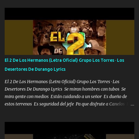
camisa no me quito arriba la F.E.S Los caballos de TRX marcan
702 mo cuenta de banco no cuadra con que yo use bots rompiendo
estándares 110 mil records de pistas no me falta mucho para
verme en las revistas Ya pasé Italia Japón Madrid Milán y también
Francia ropa de 100.000 bolas Louis vuitton es mi fragancia
repleta de presidentes la bolsa estoy en mi pic si no se han dado
cuenta chequeen gráficas del kitch
El 2 De Los Hermanos (Letra Oficial) Grupo Los Torres · Los
Desertores De Durango Lyrics
El 2 De Los Hermanos (Letra Oficial) Grupo Los Torres · Los
Desertores De Durango Lyrics Se miran hombres con tubos Se
mira gente con medios Están cuidando a un señor Es dueño de
estos terrenos Es seguridad del jefe Pa que disfrute a Canelos Es
el DOS de los HERMANOS un cerebro 🧠 inteligente junto con su
hermano el TRES blindado el Estado tiene andan ESPERANDO al
UNO QUE PRONTO ESTARÁ PRESENTE Que no falten las bucanas
ni tampoco las mujeres porque es platica de grandes por eso hay