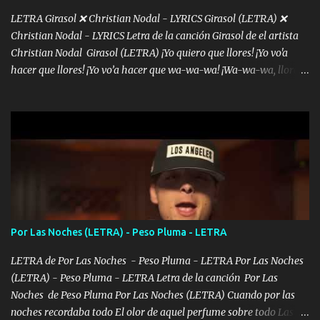
LETRA Girasol ❌ Christian Nodal - LYRICS Girasol (LETRA) ❌
Christian Nodal - LYRICS Letra de la canción Girasol de el artista
Christian Nodal Girasol (LETRA) ¡Yo quiero que llores! ¡Yo vo'a
hacer que llores! ¡Yo vo’a hacer que wa-wa-wa! ¡Wa-wa-wa, llores!
Hoy me levanté bromista y me tienes que aguantar No quiero
bromear contigo, de ti quiero bromear Tú eres un chiste, cabrón,
cada que intentas cantar Cada que intentas rapear, cada que
intentas rimar Pobre payaso que usa a todo el mundo pa' conectar
con la gente Dices "Latino Gang" pero pisas a to'a tu gente Pa’ dar
mensajes, m'ijo, hay quе ser coherentеs Si tú no eres artista, al
menos se prudente Hoy me sabe a mierda, traigo un Balvin en los
dientes Por falta de empatía le toca ser resiliente ¿Acaso eres
consciente de los followers que mueves? Parcerito, abre los ojos y
Por Las Noches (LETRA) - Peso Pluma - LETRA
ve el poder que tienes Otro chiste malo son los nombres de tus
álbum's "José, vibras colores con la energía del diablo " ¿Si ...
LETRA de Por Las Noches - Peso Pluma - LETRA Por Las Noches
(LETRA) - Peso Pluma - LETRA Letra de la canción Por Las
Noches de Peso Pluma Por Las Noches (LETRA) Cuando por las
noches recordaba todo El olor de aquel perfume sobre todo Las