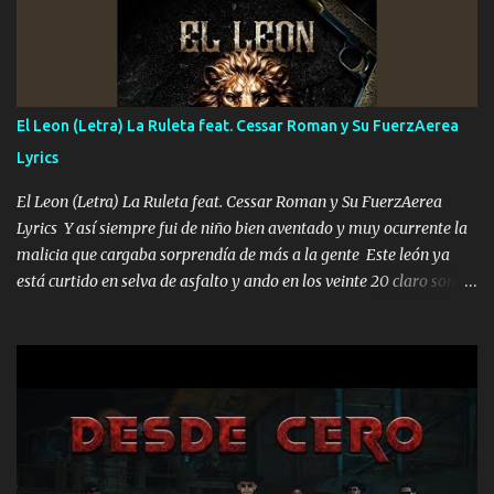
que estar alegres doy las instrucciones para atender los deberes
Música Si es que salta algún problema de confianza tengo gente
ahí está el Hombre Cuarenta y también Pariente 7 arreglan
cualquier problema no más es cuestión que ordené NOS HACE
FALTA UN HERMANO DE CLAVE ERA EL 24 SIEMPRE FUE UN
El Leon (Letra) La Ruleta feat. Cessar Roman y Su FuerzAerea
HOMBRE VALIENTE POR ALGO M'URIÓ PELEAND0 SIEMPRE
Lyrics
VIO POR LA FAMILIA PARA QUE SIGA EL LEGADO Es el DOS de
los HERMANOS un cerebro inteligente y com...
El Leon (Letra) La Ruleta feat. Cessar Roman y Su FuerzAerea
Lyrics Y así siempre fui de niño bien aventado y muy ocurrente la
malicia que cargaba sorprendía de más a la gente Este león ya
está curtido en selva de asfalto y ando en los veinte 20 claro son
mis años Leon mi clave por si hay pendiente Tranquilo me la
navego ando en lo mío sin ni un pendiente si hay problemas lo
arreglamos padrino yo brincó en caliente Y No me paran aquí hay
pa más pues hay charola les voy a dar hasta topar pues no hay de
otra Música Surcando bien mi camino voy por mi línea no veo a
los lados aquel que no corre vuela no se me duerm voy chicoteado
Ya pasé varias hazañas ya tienen rato que me agarran el colmillo
de este León los estatales no sé esperaron Al tiro esta la PrimiZa