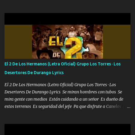
confiar y amar Soñaba con llegar a ser como uno más del resto
Pero aunque lo intentara nunca iba a cambiar Y no estaba viendo
Que al frente tenía la respuesta Ahora ya lo entiendo Pero habrán
algunas que no lo entiendan Porque ahora soy su pesadilla, lo sé
Soy yo la octava maravilla, no lo niegues Tengo de rodillas a otras
cien Y por más que quieran no me detienen Soy yo la mente que
más brilla, lo ves Pa' mi la vida es tan sencilla No lo entenderías en
tu vida, y está bien Porque lo que tengo nadie lo tiene Una me está
escribiendo y la otra me va a llamar Quiere que vaya a verla y que
El 2 De Los Hermanos (Letra Oficial) Grupo Los Torres · Los
la invite a cenar Otras más me están pidiendo que las saque a
Desertores De Durango Lyrics
bailar Pero es que tengo un par de conciertos más que llenar Se
mueven solo por el interés P...
El 2 De Los Hermanos (Letra Oficial) Grupo Los Torres · Los
Desertores De Durango Lyrics Se miran hombres con tubos Se
mira gente con medios Están cuidando a un señor Es dueño de
estos terrenos Es seguridad del jefe Pa que disfrute a Canelos Es
el DOS de los HERMANOS un cerebro 🧠 inteligente junto con su
hermano el TRES blindado el Estado tiene andan ESPERANDO al
UNO QUE PRONTO ESTARÁ PRESENTE Que no falten las bucanas