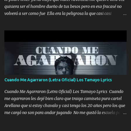
quisiera ser el hombre dueño de tus besos pero en eso fracasé no
volverá a ser como fue Ella era la peligrosa la que casi casi
convertí en mi esposa la que no importaba si llegaba tarde se
ponía contenta con un par de rosas Y aunque pasen cien años cien
años solo pienso en ti mami no me crees se que no me crees
Música Amar me duele estoy rodeado de mujeres pero solo
quieren billetes y yo que solo ocupo verte Recuerdo echábamos
pasión en la troca tus labios besándome yo quitándote la ropa no
quiero que sea nunca con otra yo quiero llevarte a la Luna y si
quieres en ese momento te pido que seas mi esposa Chingada
madre no quiero dejar de tenerte no ayuda la p'uta loquera y al
Cuando Me Agarraron (Letra Oficial) Los Tamayo Lyrics
chile quisiera ser menos de ti dependiente la pinche tristeza me
encierra princesa tu sabes que nunca saldras de mi mente Ella era
Cuando Me Agarraron (Letra Oficial) Los Tamayo Lyrics Cuando
la peligro...
me agarraron les dejé bien claro que traigo camiseta puro cartel
Arellano que si estoy chavalo y casi tengo los 20 años pero los que
me cargó no son para andar jugando No me gustó la escuela pero
las libretas para el otro lado las fuimos mandando Ya nos
difamaron y nos han tachado sigue la vieja guardia y sigue bien