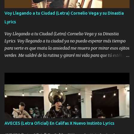
quiero contigo que seas dichosa al estar conmigo Y ya borracho
contéstame la llamada pa dedicarte unas bonitas palabras así
Voy Llegando a tu Ciudad (Letra) Cornelio Vega y su Dinastia
borracho me animo a decirte todo y puedo describirlo mucho que
Lyrics
me encantes Decirte que me siento muy feliz y emocionado por
tenerte aquí espero que quiera...
Voy Llegando a tu Ciudad (Letra) Cornelio Vega y su Dinastia
Lyrics Voy llegando a tu ciudad ya no puedo esperar más tiempo
para verte es que mata la ansiedad me muero por mirar esos ojitos
verdes Me saldré de la rutina y giraré mi vida para que tú estés en
ella como debe ser Yo sé que eres conocida que varios te tiran pero
no merecen y dile ya a tus amigas que no te presenten con más
pequeñeces Aquí estoy no dejaré que se te acerquen nadie porque
solo yo tendre el candado 🔒 del amor ❤️ Música Mil y un besos
para dar ya estando en tu ciudad no habrá quien lo detenga si las
copas van de más vayamos a un lugar y cerremos las puertas
Entre alcohol y besos se va incrementado el Fuego en esa
habitación ya no mires más el reloj Única por donde vas me curas
tú mi mal moviendo tu silueta no hay otra que te sea igual te ves
AVECES (Letra Oficial) En Califas X Nuevo Instinto Lyrics
tan especial por eso es que me tientas Aquí estoy no dejaré que se