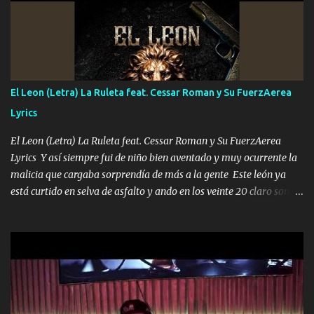
ni tampoco las mujeres porque es platica de grandes por eso hay
que estar alegres doy las instrucciones para atender los deberes
Música Si es que salta algún problema de confianza tengo gente
ahí está el Hombre Cuarenta y también Pariente 7 arreglan
cualquier problema no más es cuestión que ordené NOS HACE
FALTA UN HERMANO DE CLAVE ERA EL 24 SIEMPRE FUE UN
El Leon (Letra) La Ruleta feat. Cessar Roman y Su FuerzAerea
HOMBRE VALIENTE POR ALGO M'URIÓ PELEAND0 SIEMPRE
Lyrics
VIO POR LA FAMILIA PARA QUE SIGA EL LEGADO Es el DOS de
los HERMANOS un cerebro inteligente y com...
El Leon (Letra) La Ruleta feat. Cessar Roman y Su FuerzAerea
Lyrics Y así siempre fui de niño bien aventado y muy ocurrente la
malicia que cargaba sorprendía de más a la gente Este león ya
está curtido en selva de asfalto y ando en los veinte 20 claro son
mis años Leon mi clave por si hay pendiente Tranquilo me la
navego ando en lo mío sin ni un pendiente si hay problemas lo
arreglamos padrino yo brincó en caliente Y No me paran aquí hay
pa más pues hay charola les voy a dar hasta topar pues no hay de
otra Música Surcando bien mi camino voy por mi línea no veo a
los lados aquel que no corre vuela no se me duerm voy chicoteado
Ya pasé varias hazañas ya tienen rato que me agarran el colmillo