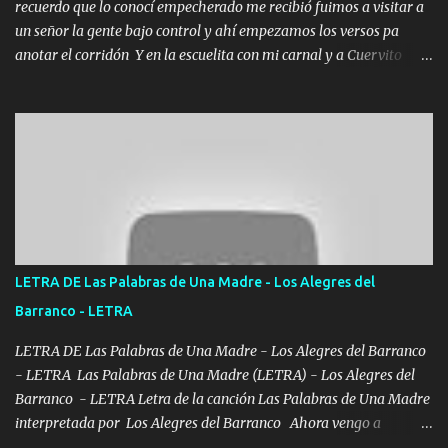
recuerdo que lo conocí empecherado me recibió fuimos a visitar a
un señor la gente bajo control y ahí empezamos los versos pa
anotar el corridón Y en la escuelita con mi carnal y a Cuervito
mandó a saludar la bergacera del Alamar pensó no llegó al final y
aquí se cumplen las reglas no secuestr0 no r0bar De La C giró la
orden nos comanda el doble P bien firmes con Alto PRIETO y la
camisa es color Verde y peleam0s la Bandera por todita a la ciudad
con los drones patrullando la Frontera De Tijuana Bulevares
Bellas Artes me ve en las blancas ya hace falta mi APA FLACO
verde se le extraña pa que sepan Aquí Pura GENTE DE LA RANA 🐸
POR CLAVE ES EL CALI 4 EN LA CIUDAD TIJUANA Música Al
tirante andamos mi carnal atento a cualquier necesidad no porque
LETRA DE Las Palabras de Una Madre - Los Alegres del
se ve limpio el camino nos confiamos al andar y nunca con la
Barranco - LETRA
misma piedra me vuelvo a tropezar Cuando ando de enamorado
en corto me tiró a per...
LETRA DE Las Palabras de Una Madre - Los Alegres del Barranco
- LETRA Las Palabras de Una Madre (LETRA) - Los Alegres del
Barranco - LETRA Letra de la canción Las Palabras de Una Madre
interpretada por Los Alegres del Barranco Ahora vengo a
visitarte, a tu txumba a saludarte, se que del cielo me vez y desde