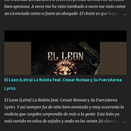
bien apestosa A veces me he visto tumbado a veces me visto como
un Licenciado como si fuera un abogado El chiste es que hago lo
que quiero pues así soy me mandó yo tengo el control a todos yo
les paro el dedo soy hocicon un malcriado un malandrón Que Les
importa no saben nada falsas las risas las que me miran hay gente
corriente no quieren verte subir de level trucha mis plebes Música
A veces me pongo un sombrero a veces me ven la cachucha de lado
con la mirada siempre en alto A veces me fajó una super o a veces
me fajó una Glock siempre armado todas las generaciones yo
traigo El chiste es que hago lo que quiero pues así soy me mandó
yo tengo el control a todos yo les paro el dedo soy hocicon un
El Leon (Letra) La Ruleta feat. Cessar Roman y Su FuerzAerea
malcriado un malandrón Que Les importa no saben nada falsas
Lyrics
las risas las que me miran hay gente corriente no quieren ve...
El Leon (Letra) La Ruleta feat. Cessar Roman y Su FuerzAerea
Lyrics Y así siempre fui de niño bien aventado y muy ocurrente la
malicia que cargaba sorprendía de más a la gente Este león ya
está curtido en selva de asfalto y ando en los veinte 20 claro son
mis años Leon mi clave por si hay pendiente Tranquilo me la