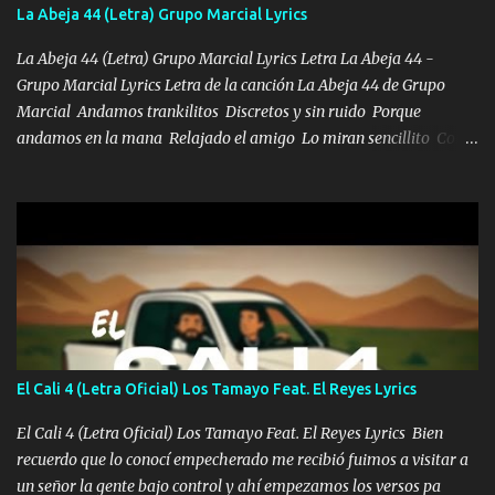
también la nueve que cargo al lado doy la mano al que su amigo y
La Abeja 44 (Letra) Grupo Marcial Lyrics
al traicionero damos pa abajo Y No me paran aquí hay pa más
pues hay charola les voy a dar hasta topar pues no hay de otra...
La Abeja 44 (Letra) Grupo Marcial Lyrics Letra La Abeja 44 -
Grupo Marcial Lyrics Letra de la canción La Abeja 44 de Grupo
Marcial Andamos trankilitos Discretos y sin ruido Porque
andamos en la mana Relajado el amigo Lo miran sencillito Con
una Glock bien fajada Lo miran relajado La vida disfrutando Y la
gente siempre criticando Nos miran algo bueno Ya sera ropa,
diamante lo que me cuelgan en el cuello (Chorus) Y cuando
coronamos Se jala los marciales Y sus guitarras ya van sonando
Un gallardo me prendo Para agarrar el vuelo y la mente y
tranquilizando Tomense un buen trago Y así es como empezamos
los versos que voy cantando (Music) A vido alta y bajas La carreta
se atora Pero nunca le aflojamos Ya me han pasado cosas Y
aunque ustedes no sepan Pero la vida es muy corta Hay que
El Cali 4 (Letra Oficial) Los Tamayo Feat. El Reyes Lyrics
echarle chingazos Y seguir trabajando porque nada es...
El Cali 4 (Letra Oficial) Los Tamayo Feat. El Reyes Lyrics Bien
recuerdo que lo conocí empecherado me recibió fuimos a visitar a
un señor la gente bajo control y ahí empezamos los versos pa