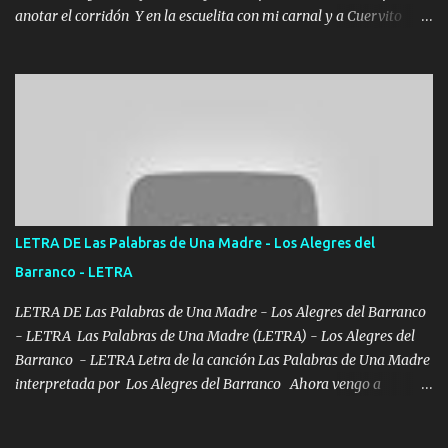
anotar el corridón Y en la escuelita con mi carnal y a Cuervito
mandó a saludar la bergacera del Alamar pensó no llegó al final y
aquí se cumplen las reglas no secuestr0 no r0bar De La C giró la
orden nos comanda el doble P bien firmes con Alto PRIETO y la
camisa es color Verde y peleam0s la Bandera por todita a la ciudad
con los drones patrullando la Frontera De Tijuana Bulevares
Bellas Artes me ve en las blancas ya hace falta mi APA FLACO
verde se le extraña pa que sepan Aquí Pura GENTE DE LA RANA 🐸
POR CLAVE ES EL CALI 4 EN LA CIUDAD TIJUANA Música Al
tirante andamos mi carnal atento a cualquier necesidad no porque
LETRA DE Las Palabras de Una Madre - Los Alegres del
se ve limpio el camino nos confiamos al andar y nunca con la
Barranco - LETRA
misma piedra me vuelvo a tropezar Cuando ando de enamorado
en corto me tiró a per...
LETRA DE Las Palabras de Una Madre - Los Alegres del Barranco
- LETRA Las Palabras de Una Madre (LETRA) - Los Alegres del
Barranco - LETRA Letra de la canción Las Palabras de Una Madre
interpretada por Los Alegres del Barranco Ahora vengo a
visitarte, a tu txumba a saludarte, se que del cielo me vez y desde
halla has de cuidarme, son palabras de una madre, que lleva en el