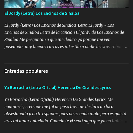
que tu me escuchas porque tu eres mi gran ángel, El desespero me
llega para reunirme contigo, tu iluminas mi sendero por siempre
El Jordy (Letra) Los Encinos de Sinaloa
serás mi niño, del amor que yo te tengo es co...
El Jordy (Letra) Los Encinos de Sinaloa Letra El Jordy - Los
Encinos de Sinaloa Letra de la canción El Jordy de Los Encinos de
Sinaloa Me preguntan a que me dedico yo porque me ven
paseando muy buenos carros es mi estilo a nadie le estoy robando
discretamente cumplo yo bien mi trabajo De Tijuana a los rumbos
de L.A de muy joven me vine para el otro lado a los dieciséis me
miraban trabajando la escuela dejé el dinero estaba escaso Mi
Entradas populares
familia que nunca les falte nada es la gran razón que a diario me
refo el cuero mientras viva nunca les faltará nada mis dos hijos y
Ya Borracho (Letra Oficial) Herencia De Grandes Lyrics
mi esposa no se ra'ja Música Me rodearon y la puerta me
tumbaron prisionero en caliente me llevaron me achacaba cargos
Ya Borracho (Letra Oficial) Herencia De Grandes Lyrics Me
que estaban muy raros me gritaba a donde tienes el clavo Yo me
enamoré y creo que me fui de paso hoy me declaro un loco
enfiesto me gusta vivir en grande más me cuido me gusta ser
obsesionado y no te espantes pues no es nada malo pero es que tú
responsable hay rateros envidiosos que no falten mi dios es grande
eres mi amor anhelado Cuando te vi sentí algo que ya no había
me cuida de las maldades Pa el equipo aquí le mando un abrazo
aquí quise elegir por mí y me decidí por ti Y ya borracho me
que conmigo aquí tiene mi respaldo...