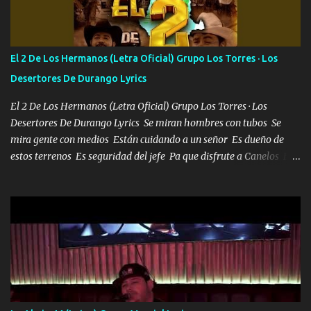
Bellas Artes me ve en las blancas ya hace falta mi APA FLACO
verde se le extraña pa que sepan Aquí Pura GENTE DE LA RANA 🐸
POR CLAVE ES EL CALI 4 EN LA CIUDAD TIJUANA Música Al
tirante andamos mi carnal atento a cualquier necesidad no porque
El 2 De Los Hermanos (Letra Oficial) Grupo Los Torres · Los
se ve limpio el camino nos confiamos al andar y nunca con la
Desertores De Durango Lyrics
misma piedra me vuelvo a tropezar Cuando ando de enamorado
en corto me tiró a per...
El 2 De Los Hermanos (Letra Oficial) Grupo Los Torres · Los
Desertores De Durango Lyrics Se miran hombres con tubos Se
mira gente con medios Están cuidando a un señor Es dueño de
estos terrenos Es seguridad del jefe Pa que disfrute a Canelos Es
el DOS de los HERMANOS un cerebro 🧠 inteligente junto con su
hermano el TRES blindado el Estado tiene andan ESPERANDO al
UNO QUE PRONTO ESTARÁ PRESENTE Que no falten las bucanas
ni tampoco las mujeres porque es platica de grandes por eso hay
que estar alegres doy las instrucciones para atender los deberes
Música Si es que salta algún problema de confianza tengo gente
ahí está el Hombre Cuarenta y también Pariente 7 arreglan
cualquier problema no más es cuestión que ordené NOS HACE
FALTA UN HERMANO DE CLAVE ERA EL 24 SIEMPRE FUE UN