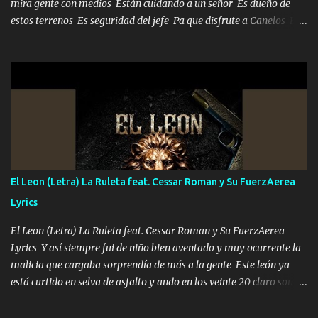
mira gente con medios Están cuidando a un señor Es dueño de
estos terrenos Es seguridad del jefe Pa que disfrute a Canelos Es
el DOS de los HERMANOS un cerebro 🧠 inteligente junto con su
hermano el TRES blindado el Estado tiene andan ESPERANDO al
UNO QUE PRONTO ESTARÁ PRESENTE Que no falten las bucanas
ni tampoco las mujeres porque es platica de grandes por eso hay
que estar alegres doy las instrucciones para atender los deberes
Música Si es que salta algún problema de confianza tengo gente
ahí está el Hombre Cuarenta y también Pariente 7 arreglan
cualquier problema no más es cuestión que ordené NOS HACE
FALTA UN HERMANO DE CLAVE ERA EL 24 SIEMPRE FUE UN
El Leon (Letra) La Ruleta feat. Cessar Roman y Su FuerzAerea
HOMBRE VALIENTE POR ALGO M'URIÓ PELEAND0 SIEMPRE
Lyrics
VIO POR LA FAMILIA PARA QUE SIGA EL LEGADO Es el DOS de
los HERMANOS un cerebro inteligente y com...
El Leon (Letra) La Ruleta feat. Cessar Roman y Su FuerzAerea
Lyrics Y así siempre fui de niño bien aventado y muy ocurrente la
malicia que cargaba sorprendía de más a la gente Este león ya
está curtido en selva de asfalto y ando en los veinte 20 claro son
mis años Leon mi clave por si hay pendiente Tranquilo me la
navego ando en lo mío sin ni un pendiente si hay problemas lo