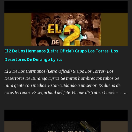
Que al frente tenía la respuesta Ahora ya lo entiendo Pero habrán
algunas que no lo entiendan Porque ahora soy su pesadilla, lo sé
Soy yo la octava maravilla, no lo niegues Tengo de rodillas a otras
cien Y por más que quieran no me detienen Soy yo la mente que
más brilla, lo ves Pa' mi la vida es tan sencilla No lo entenderías en
tu vida, y está bien Porque lo que tengo nadie lo tiene Una me está
escribiendo y la otra me va a llamar Quiere que vaya a verla y que
El 2 De Los Hermanos (Letra Oficial) Grupo Los Torres · Los
la invite a cenar Otras más me están pidiendo que las saque a
Desertores De Durango Lyrics
bailar Pero es que tengo un par de conciertos más que llenar Se
mueven solo por el interés P...
El 2 De Los Hermanos (Letra Oficial) Grupo Los Torres · Los
Desertores De Durango Lyrics Se miran hombres con tubos Se
mira gente con medios Están cuidando a un señor Es dueño de
estos terrenos Es seguridad del jefe Pa que disfrute a Canelos Es
el DOS de los HERMANOS un cerebro 🧠 inteligente junto con su
hermano el TRES blindado el Estado tiene andan ESPERANDO al
UNO QUE PRONTO ESTARÁ PRESENTE Que no falten las bucanas
ni tampoco las mujeres porque es platica de grandes por eso hay
que estar alegres doy las instrucciones para atender los deberes