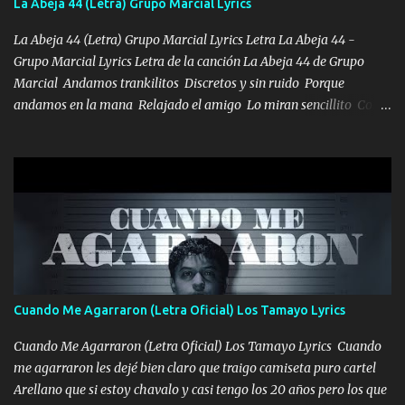
La Abeja 44 (Letra) Grupo Marcial Lyrics
HOMBRE VALIENTE POR ALGO M'URIÓ PELEAND0 SIEMPRE
VIO POR LA FAMILIA PARA QUE SIGA EL LEGADO Es el DOS de
La Abeja 44 (Letra) Grupo Marcial Lyrics Letra La Abeja 44 -
los HERMANOS un cerebro inteligente y com...
Grupo Marcial Lyrics Letra de la canción La Abeja 44 de Grupo
Marcial Andamos trankilitos Discretos y sin ruido Porque
andamos en la mana Relajado el amigo Lo miran sencillito Con
una Glock bien fajada Lo miran relajado La vida disfrutando Y la
gente siempre criticando Nos miran algo bueno Ya sera ropa,
diamante lo que me cuelgan en el cuello (Chorus) Y cuando
coronamos Se jala los marciales Y sus guitarras ya van sonando
Un gallardo me prendo Para agarrar el vuelo y la mente y
tranquilizando Tomense un buen trago Y así es como empezamos
los versos que voy cantando (Music) A vido alta y bajas La carreta
se atora Pero nunca le aflojamos Ya me han pasado cosas Y
aunque ustedes no sepan Pero la vida es muy corta Hay que
Cuando Me Agarraron (Letra Oficial) Los Tamayo Lyrics
echarle chingazos Y seguir trabajando porque nada es...
Cuando Me Agarraron (Letra Oficial) Los Tamayo Lyrics Cuando
me agarraron les dejé bien claro que traigo camiseta puro cartel
Arellano que si estoy chavalo y casi tengo los 20 años pero los que