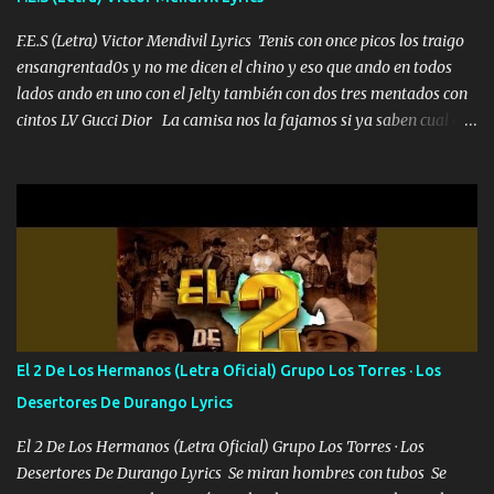
malcriado un malandrón Que Les importa no saben nada falsas
las risas las que me miran hay gente corriente no quieren ve...
F.E.S (Letra) Victor Mendivil Lyrics Tenis con once picos los traigo
ensangrentad0s y no me dicen el chino y eso que ando en todos
lados ando en uno con el Jelty también con dos tres mentados con
cintos LV Gucci Dior La camisa nos la fajamos si ya saben cual es
tanto suena que ya le ardió a tres la trone con el cable en inglés la
camisa no me quito arriba la F.E.S Los caballos de TRX marcan
702 mo cuenta de banco no cuadra con que yo use bots rompiendo
estándares 110 mil records de pistas no me falta mucho para
verme en las revistas Ya pasé Italia Japón Madrid Milán y también
Francia ropa de 100.000 bolas Louis vuitton es mi fragancia
repleta de presidentes la bolsa estoy en mi pic si no se han dado
cuenta chequeen gráficas del kitch
El 2 De Los Hermanos (Letra Oficial) Grupo Los Torres · Los
Desertores De Durango Lyrics
El 2 De Los Hermanos (Letra Oficial) Grupo Los Torres · Los
Desertores De Durango Lyrics Se miran hombres con tubos Se