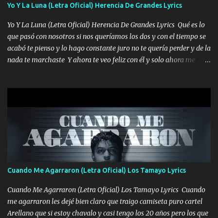
viento a su hijo y aunque ahora ya este con Dios el destino así lo
Yo Y La Luna (Letra Oficial) Herencia De Grandes Lyrics
quiso, él tiempo sigue pasando y nunca te olvidaremos, aquí
Yo Y La Luna (Letra Oficial) Herencia De Grandes Lyrics Qué es lo
seguiré esperando hasta volvernos a vernos El recuerdo que yo
que pasó con nosotros si nos queríamos los dos y con el tiempo se
tengo de mi mente no se va, en mi corazón me llevo lo mismo que
acabó te pienso y lo hago constante juro no te quería perder y de la
tu papá, a veces me pongo triste porque no puedo mirarte, mas se
nada te marchaste Y ahora te veo feliz con él y solo ahora me
que tu me escuchas porque tu eres mi gran ángel, El desespero me
quedé yo y la luna cantamos y por ti nos embriagamos' Quién
llega para reunirme contigo, tu iluminas mi sendero por siempre
sabe que será de mí si contigo fue muy feliz a lo mejor no lloro
serás mi niño, del amor que yo te tengo es co...
pero muy en el fondo te adoro' Música Me muero por ir a buscarte
pero eso ya no va a pasar me perderé en la soledad Porque me
mirabas bonito si yo no fui el final feliz el final fue triste pa mí Y
duele no tenerte aquí sabiendo que moría por ti yo y la luna
cantamos y por ti nos embriagamos Quién sabe qué será de mí si
contigo fui muy feliz a lo mejor no lloró pero muy en el fondo te
adoro
Cuando Me Agarraron (Letra Oficial) Los Tamayo Lyrics
Cuando Me Agarraron (Letra Oficial) Los Tamayo Lyrics Cuando
me agarraron les dejé bien claro que traigo camiseta puro cartel
Arellano que si estoy chavalo y casi tengo los 20 años pero los que