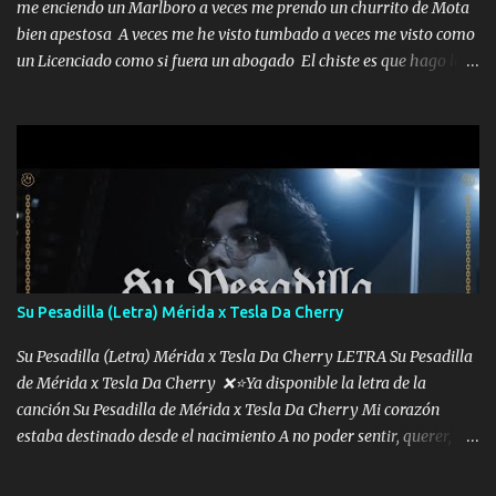
me enciendo un Marlboro a veces me prendo un churrito de Mota
bien apestosa A veces me he visto tumbado a veces me visto como
un Licenciado como si fuera un abogado El chiste es que hago lo
que quiero pues así soy me mandó yo tengo el control a todos yo
les paro el dedo soy hocicon un malcriado un malandrón Que Les
importa no saben nada falsas las risas las que me miran hay gente
corriente no quieren verte subir de level trucha mis plebes Música
A veces me pongo un sombrero a veces me ven la cachucha de lado
con la mirada siempre en alto A veces me fajó una super o a veces
me fajó una Glock siempre armado todas las generaciones yo
traigo El chiste es que hago lo que quiero pues así soy me mandó
yo tengo el control a todos yo les paro el dedo soy hocicon un
Su Pesadilla (Letra) Mérida x Tesla Da Cherry
malcriado un malandrón Que Les importa no saben nada falsas
las risas las que me miran hay gente corriente no quieren ve...
Su Pesadilla (Letra) Mérida x Tesla Da Cherry LETRA Su Pesadilla
de Mérida x Tesla Da Cherry ❌⭐Ya disponible la letra de la
canción Su Pesadilla de Mérida x Tesla Da Cherry Mi corazón
estaba destinado desde el nacimiento A no poder sentir, querer,
confiar y amar Soñaba con llegar a ser como uno más del resto
Pero aunque lo intentara nunca iba a cambiar Y no estaba viendo