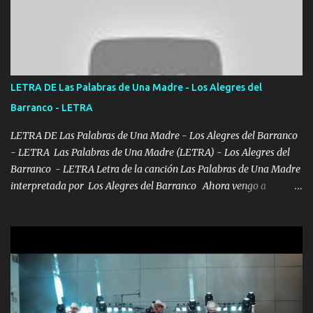
quieren billetes y yo que solo ocupo verte Recuerdo echábamos
pasión en la troca tus labios besándome yo quitándote la ropa no
quiero que sea nunca con otra yo quiero llevarte a la Luna y si
quieres en ese momento te pido que seas mi esposa Chingada
madre no quiero dejar de tenerte no ayuda la p'uta loquera y al
LETRA DE Las Palabras de Una Madre - Los Alegres del
chile quisiera ser menos de ti dependiente la pinche tristeza me
Barranco - LETRA
encierra princesa tu sabes que nunca saldras de mi mente Ella era
la peligro...
LETRA DE Las Palabras de Una Madre - Los Alegres del Barranco
- LETRA Las Palabras de Una Madre (LETRA) - Los Alegres del
Barranco - LETRA Letra de la canción Las Palabras de Una Madre
interpretada por Los Alegres del Barranco Ahora vengo a
visitarte, a tu txumba a saludarte, se que del cielo me vez y desde
halla has de cuidarme, son palabras de una madre, que lleva en el
viento a su hijo y aunque ahora ya este con Dios el destino así lo
quiso, él tiempo sigue pasando y nunca te olvidaremos, aquí
seguiré esperando hasta volvernos a vernos El recuerdo que yo
tengo de mi mente no se va, en mi corazón me llevo lo mismo que
tu papá, a veces me pongo triste porque no puedo mirarte, mas se