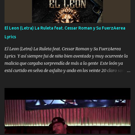
Música Si es que salta algún problema de confianza tengo gente
ahí está el Hombre Cuarenta y también Pariente 7 arreglan
cualquier problema no más es cuestión que ordené NOS HACE
FALTA UN HERMANO DE CLAVE ERA EL 24 SIEMPRE FUE UN
El Leon (Letra) La Ruleta feat. Cessar Roman y Su FuerzAerea
HOMBRE VALIENTE POR ALGO M'URIÓ PELEAND0 SIEMPRE
Lyrics
VIO POR LA FAMILIA PARA QUE SIGA EL LEGADO Es el DOS de
los HERMANOS un cerebro inteligente y com...
El Leon (Letra) La Ruleta feat. Cessar Roman y Su FuerzAerea
Lyrics Y así siempre fui de niño bien aventado y muy ocurrente la
malicia que cargaba sorprendía de más a la gente Este león ya
está curtido en selva de asfalto y ando en los veinte 20 claro son
mis años Leon mi clave por si hay pendiente Tranquilo me la
navego ando en lo mío sin ni un pendiente si hay problemas lo
arreglamos padrino yo brincó en caliente Y No me paran aquí hay
pa más pues hay charola les voy a dar hasta topar pues no hay de
otra Música Surcando bien mi camino voy por mi línea no veo a
los lados aquel que no corre vuela no se me duerm voy chicoteado
Ya pasé varias hazañas ya tienen rato que me agarran el colmillo
de este León los estatales no sé esperaron Al tiro esta la PrimiZa