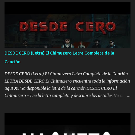
arreglamos padrino yo brincó en caliente Y No me paran aquí hay
pa más pues hay charola les voy a dar hasta topar pues no hay de
otra Música Surcando bien mi camino voy por mi línea no veo a
los lados aquel que no corre vuela no se me duerm voy chicoteado
Ya pasé varias hazañas ya tienen rato que me agarran el colmillo
de este León los estatales no sé esperaron Al tiro esta la PrimiZa
también la nueve que cargo al lado doy la mano al que su amigo y
DESDE CERO (Letra) El Chimuzero Letra Completa de la
al traicionero damos pa abajo Y No me paran aquí hay pa más
Canción
pues hay charola les voy a dar hasta topar pues no hay de otra...
DESDE CERO (Letra) El Chimuzero Letra Completa de la Canción
LETRA DESDE CERO El Chimuzero encuentra toda la información
aquí ❌♐ Ya disponible la letra de la canción DESDE CERO El
Chimuzero - Lee la letra completa y descubre los detalles No nací
en cuna de oro , Pero Andamos Firmes Buscando el Billete. Cómo
Vengo desde Cero Se que Solo Plata. No es lo Suficiente, Soy De
muy Pocos amigos los que están conmigo las Gracias por todo , Mi
Mesa será Compartida con los que Estuvieron Cuando estuve Solo.
❌ www.elnorteduro.com ❌ Yo No limito los Sueños , si no existe