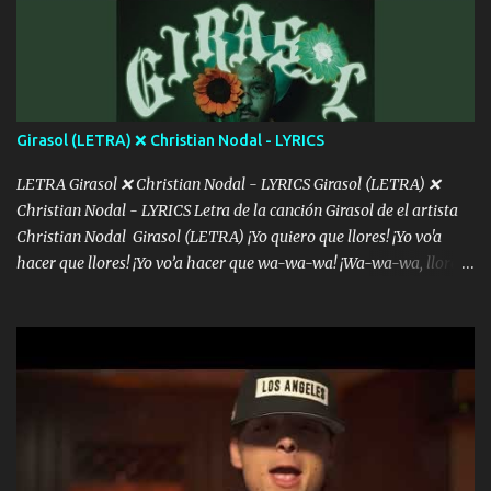
menos se prudente Hoy me sabe a mierda, traigo un Balvin en los
dientes Por falta de empatía le toca ser resiliente ¿Acaso eres
consciente de los followers que mueves? Parcerito, abre los ojos y
ve el poder que tienes Otro chiste malo son los nombres de tus
álbum's "José, vibras colores con la energía del diablo " ¿Si ...
Girasol (LETRA) ❌ Christian Nodal - LYRICS
LETRA Girasol ❌ Christian Nodal - LYRICS Girasol (LETRA) ❌
Christian Nodal - LYRICS Letra de la canción Girasol de el artista
Christian Nodal Girasol (LETRA) ¡Yo quiero que llores! ¡Yo vo'a
hacer que llores! ¡Yo vo’a hacer que wa-wa-wa! ¡Wa-wa-wa, llores!
Hoy me levanté bromista y me tienes que aguantar No quiero
bromear contigo, de ti quiero bromear Tú eres un chiste, cabrón,
cada que intentas cantar Cada que intentas rapear, cada que
intentas rimar Pobre payaso que usa a todo el mundo pa' conectar
con la gente Dices "Latino Gang" pero pisas a to'a tu gente Pa’ dar
mensajes, m'ijo, hay quе ser coherentеs Si tú no eres artista, al
menos se prudente Hoy me sabe a mierda, traigo un Balvin en los
dientes Por falta de empatía le toca ser resiliente ¿Acaso eres