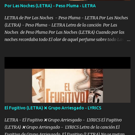
consciente de los followers que mueves? Parcerito, abre los ojos y
Por Las Noches (LETRA) - Peso Pluma - LETRA
ve el poder que tienes Otro chiste malo son los nombres de tus
álbum's "José, vibras colores con la energía del diablo " ¿Si ...
LETRA de Por Las Noches - Peso Pluma - LETRA Por Las Noches
(LETRA) - Peso Pluma - LETRA Letra de la canción Por Las
Noches de Peso Pluma Por Las Noches (LETRA) Cuando por las
noches recordaba todo El olor de aquel perfume sobre todo Las
sábanas blancas donde te escondías dentro. Eres intocable como
joya de oro Esas piernas largas esconderme yo solo Y tus ojos
grandes me perdí en un laberinto. Y pensar... Que tú ya no vas a
estár Pasarán... Solito me dejaras Intentar... Solo un beso y tú te vas
De mi vida... Cómo tú no hay nadie más No hay nadie
más Si te sientes sola no me llames porfa Me pongo sencible e
imagino tu sombra Clase azul es el tequila e interior la ropa Clip
cap la champagne el polvo es color rosa Me contacto un ángel eres
tú mi hermosa La que me alegra los días y sigo tomando Y
El Fugitivo (LETRA) ❌ Grupo Arriesgado - LYRICS
pensar... Que tú ya no vas a estar Pasarán... Solito me dejaras
Intentar... ...
LETRA - El Fugitivo ❌ Grupo Arriesgado - LYRICS El Fugitivo
(LETRA) ❌ Grupo Arriesgado - LYRICS Letra de la canción El
Fugitivo de Grupo Arriesgado El Fugitivo (LETRA) No se metan