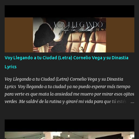
parqueo por tu ventana para llevarte las canciones que te encantan
pa enamorarte las flores no son tan caras pero llevan todo el
cariño de mi alma Que pa febrero vendré frente a ti con mis
preguntas y digas que sí hacernos novios y verte feliz y muy
contenta como yo por ti Música Pregúntame qué es lo que me
enamora pa describirte unas cuantas horas también pregunta que
quiero contigo que seas dichosa al estar conmigo Y ya borracho
contéstame la llamada pa dedicarte unas bonitas palabras así
Voy Llegando a tu Ciudad (Letra) Cornelio Vega y su Dinastia
borracho me animo a decirte todo y puedo describirlo mucho que
Lyrics
me encantes Decirte que me siento muy feliz y emocionado por
tenerte aquí espero que quiera...
Voy Llegando a tu Ciudad (Letra) Cornelio Vega y su Dinastia
Lyrics Voy llegando a tu ciudad ya no puedo esperar más tiempo
para verte es que mata la ansiedad me muero por mirar esos ojitos
verdes Me saldré de la rutina y giraré mi vida para que tú estés en
ella como debe ser Yo sé que eres conocida que varios te tiran pero
no merecen y dile ya a tus amigas que no te presenten con más
pequeñeces Aquí estoy no dejaré que se te acerquen nadie porque
solo yo tendre el candado 🔒 del amor ❤️ Música Mil y un besos
para dar ya estando en tu ciudad no habrá quien lo detenga si las