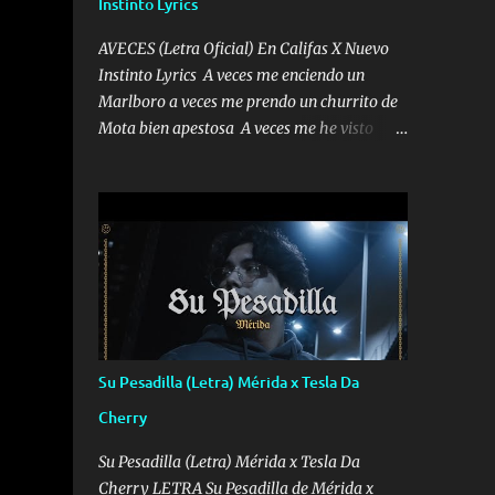
Instinto Lyrics
AVECES (Letra Oficial) En Califas X Nuevo
Instinto Lyrics A veces me enciendo un
Marlboro a veces me prendo un churrito de
Mota bien apestosa A veces me he visto
tumbado a veces me visto como un
Licenciado como si fuera un abogado El
chiste es que hago lo que quiero pues así soy
me mandó yo tengo el control a todos yo les
paro el dedo soy hocicon un malcriado un
malandrón Que Les importa no saben nada
falsas las risas las que me miran hay gente
corriente no quieren verte subir de level
trucha mis plebes Música A veces me pongo
Su Pesadilla (Letra) Mérida x Tesla Da
un sombrero a veces me ven la cachucha de
Cherry
lado con la mirada siempre en alto A veces
me fajó una super o a veces me fajó una
Su Pesadilla (Letra) Mérida x Tesla Da
Glock siempre armado todas las
Cherry LETRA Su Pesadilla de Mérida x