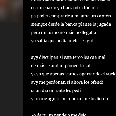
en mi cuarto yo hacia otra tonada
pa poder comprarle a mi ama un cantón
siempre desde la banca planee la jugada
pero mi turno no más no llegaba
yo sabía que podía meterles gol.
ayy disculpen si este terco les cae mal
de más le andan poniendo sal
y eso que apenas vamos agarrando el vuel
ayy me perdonan si ahora los ofendi
si un dia un raite les pedí
y no me aguite por qué no me lo dieron.
Yo de ni un pendejo me dejo