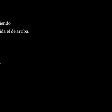
liendo
da el de arriba.
o