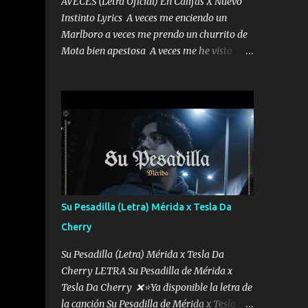
AVECES (Letra Oficial) En Califas X Nuevo
Instinto Lyrics A veces me enciendo un
Marlboro a veces me prendo un churrito de
Mota bien apestosa A veces me he visto
tumbado a veces me visto como un
Licenciado como si fuera un abogado El
chiste es que hago lo que quiero pues así soy
me mandó yo tengo el control a todos yo les
paro el dedo soy hocicon un malcriado un
malandrón Que Les importa no saben nada
falsas las risas las que me miran hay gente
corriente no quieren verte subir de level
trucha mis plebes Música A veces me pongo
Su Pesadilla (Letra) Mérida x Tesla Da
un sombrero a veces me ven la cachucha de
Cherry
lado con la mirada siempre en alto A veces
me fajó una super o a veces me fajó una
Su Pesadilla (Letra) Mérida x Tesla Da
Glock siempre armado todas las
Cherry LETRA Su Pesadilla de Mérida x
generaciones yo traigo El chiste es que hago
Tesla Da Cherry ❌⭐Ya disponible la letra de
lo que quiero pues así soy me mandó yo
la canción Su Pesadilla de Mérida x Tesla Da