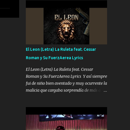
conciertos más que llenar Se mueven solo
Es el DOS de los HERMANOS un cerebro 🧠
por el interés P...
inteligente junto con su hermano el TRES
blindado el Estado tiene andan ESPERANDO
al UNO QUE PRONTO ESTARÁ PRESENTE
Que no falten las bucanas ni tampoco las
mujeres porque es platica de grandes por eso
hay que estar alegres doy las instrucciones
El Leon (Letra) La Ruleta feat. Cessar
para atender los deberes Música Si es que
Roman y Su FuerzAerea Lyrics
salta algún problema de confianza tengo
gente ahí está el Hombre Cuarenta y
El Leon (Letra) La Ruleta feat. Cessar
también Pariente 7 arreglan cualquier
Roman y Su FuerzAerea Lyrics Y así siempre
problema no más es cuestión que ordené
fui de niño bien aventado y muy ocurrente la
NOS HACE FALTA UN HERMANO DE CLAVE
malicia que cargaba sorprendía de más a la
ERA EL 24 SIEMPRE FUE UN HOMBRE
gente Este león ya está curtido en selva de
VALIENTE POR ALGO M'URIÓ PELEAND0
asfalto y ando en los veinte 20 claro son mis
SIEMPRE VIO POR LA FAMILIA PARA QUE
años Leon mi clave por si hay pendiente
SIGA EL LEGADO Es el DOS de los
Tranquilo me la navego ando en lo mío sin
HERMANOS un cerebro inteligente y com...
ni un pendiente si hay problemas lo