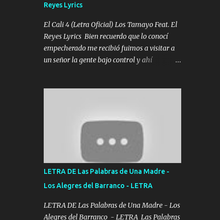
Reyes Lyrics
Tomense un buen trago Y así es como
empezamos los versos que voy cantando
El Cali 4 (Letra Oficial) Los Tamayo Feat. El
(Music) A vido alta y bajas La carreta se
Reyes Lyrics Bien recuerdo que lo conocí
atora Pero nunca le aflojamos Ya me han
empecherado me recibió fuimos a visitar a
pasado cosas Y aunque ustedes no sepan
un señor la gente bajo control y ahí
Pero la vida es muy corta Hay que echarle
empezamos los versos pa anotar el corridón
chingazos Y seguir trabajando porque nada
Y en la escuelita con mi carnal y a Cuervito
es...
mandó a saludar la bergacera del Alamar
pensó no llegó al final y aquí se cumplen las
reglas no secuestr0 no r0bar De La C giró la
orden nos comanda el doble P bien firmes
con Alto PRIETO y la camisa es color Verde y
peleam0s la Bandera por todita a la ciudad
con los drones patrullando la Frontera De
LETRA DE Las Palabras de Una Madre -
Tijuana Bulevares Bellas Artes me ve en las
Los Alegres del Barranco - LETRA
blancas ya hace falta mi APA FLACO verde
se le extraña pa que sepan Aquí Pura GENTE
LETRA DE Las Palabras de Una Madre - Los
DE LA RANA 🐸 POR CLAVE ES EL CALI 4
Alegres del Barranco - LETRA Las Palabras