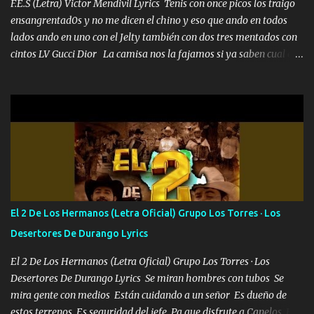
las risas las que me miran hay gente corriente no quieren ve...
F.E.S (Letra) Victor Mendivil Lyrics Tenis con once picos los traigo
ensangrentad0s y no me dicen el chino y eso que ando en todos
lados ando en uno con el Jelty también con dos tres mentados con
cintos LV Gucci Dior La camisa nos la fajamos si ya saben cual es
tanto suena que ya le ardió a tres la trone con el cable en inglés la
camisa no me quito arriba la F.E.S Los caballos de TRX marcan
702 mo cuenta de banco no cuadra con que yo use bots rompiendo
estándares 110 mil records de pistas no me falta mucho para
verme en las revistas Ya pasé Italia Japón Madrid Milán y también
Francia ropa de 100.000 bolas Louis vuitton es mi fragancia
repleta de presidentes la bolsa estoy en mi pic si no se han dado
cuenta chequeen gráficas del kitch
El 2 De Los Hermanos (Letra Oficial) Grupo Los Torres · Los
Desertores De Durango Lyrics
El 2 De Los Hermanos (Letra Oficial) Grupo Los Torres · Los
Desertores De Durango Lyrics Se miran hombres con tubos Se
mira gente con medios Están cuidando a un señor Es dueño de
estos terrenos Es seguridad del jefe Pa que disfrute a Canelos Es