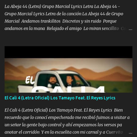
pues hay charola les voy a dar hasta topar pues no hay de otra...
La Abeja 44 (Letra) Grupo Marcial Lyrics Letra La Abeja 44 -
Grupo Marcial Lyrics Letra de la canción La Abeja 44 de Grupo
Marcial Andamos trankilitos Discretos y sin ruido Porque
andamos en la mana Relajado el amigo Lo miran sencillito Con
una Glock bien fajada Lo miran relajado La vida disfrutando Y la
gente siempre criticando Nos miran algo bueno Ya sera ropa,
diamante lo que me cuelgan en el cuello (Chorus) Y cuando
coronamos Se jala los marciales Y sus guitarras ya van sonando
Un gallardo me prendo Para agarrar el vuelo y la mente y
tranquilizando Tomense un buen trago Y así es como empezamos
los versos que voy cantando (Music) A vido alta y bajas La carreta
se atora Pero nunca le aflojamos Ya me han pasado cosas Y
aunque ustedes no sepan Pero la vida es muy corta Hay que
El Cali 4 (Letra Oficial) Los Tamayo Feat. El Reyes Lyrics
echarle chingazos Y seguir trabajando porque nada es...
El Cali 4 (Letra Oficial) Los Tamayo Feat. El Reyes Lyrics Bien
recuerdo que lo conocí empecherado me recibió fuimos a visitar a
un señor la gente bajo control y ahí empezamos los versos pa
anotar el corridón Y en la escuelita con mi carnal y a Cuervito