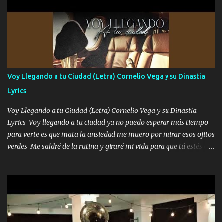
cariño de mi alma Que pa febrero vendré frente a ti con mis
preguntas y digas que sí hacernos novios y verte feliz y muy
contenta como yo por ti Música Pregúntame qué es lo que me
enamora pa describirte unas cuantas horas también pregunta que
quiero contigo que seas dichosa al estar conmigo Y ya borracho
contéstame la llamada pa dedicarte unas bonitas palabras así
Voy Llegando a tu Ciudad (Letra) Cornelio Vega y su Dinastia
borracho me animo a decirte todo y puedo describirlo mucho que
Lyrics
me encantes Decirte que me siento muy feliz y emocionado por
tenerte aquí espero que quiera...
Voy Llegando a tu Ciudad (Letra) Cornelio Vega y su Dinastia
Lyrics Voy llegando a tu ciudad ya no puedo esperar más tiempo
para verte es que mata la ansiedad me muero por mirar esos ojitos
verdes Me saldré de la rutina y giraré mi vida para que tú estés en
ella como debe ser Yo sé que eres conocida que varios te tiran pero
no merecen y dile ya a tus amigas que no te presenten con más
pequeñeces Aquí estoy no dejaré que se te acerquen nadie porque
solo yo tendre el candado 🔒 del amor ❤️ Música Mil y un besos
para dar ya estando en tu ciudad no habrá quien lo detenga si las
copas van de más vayamos a un lugar y cerremos las puertas