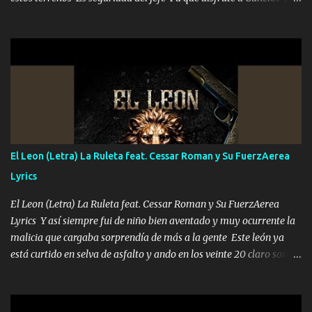
el DOS de los HERMANOS un cerebro 🧠 inteligente junto con su
hermano el TRES blindado el Estado tiene andan ESPERANDO al
UNO QUE PRONTO ESTARÁ PRESENTE Que no falten las bucanas
ni tampoco las mujeres porque es platica de grandes por eso hay
que estar alegres doy las instrucciones para atender los deberes
Música Si es que salta algún problema de confianza tengo gente
ahí está el Hombre Cuarenta y también Pariente 7 arreglan
cualquier problema no más es cuestión que ordené NOS HACE
FALTA UN HERMANO DE CLAVE ERA EL 24 SIEMPRE FUE UN
El Leon (Letra) La Ruleta feat. Cessar Roman y Su FuerzAerea
HOMBRE VALIENTE POR ALGO M'URIÓ PELEAND0 SIEMPRE
Lyrics
VIO POR LA FAMILIA PARA QUE SIGA EL LEGADO Es el DOS de
los HERMANOS un cerebro inteligente y com...
El Leon (Letra) La Ruleta feat. Cessar Roman y Su FuerzAerea
Lyrics Y así siempre fui de niño bien aventado y muy ocurrente la
malicia que cargaba sorprendía de más a la gente Este león ya
está curtido en selva de asfalto y ando en los veinte 20 claro son
mis años Leon mi clave por si hay pendiente Tranquilo me la
navego ando en lo mío sin ni un pendiente si hay problemas lo
arreglamos padrino yo brincó en caliente Y No me paran aquí hay