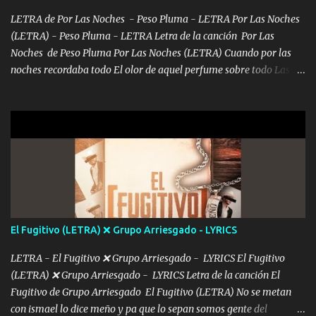
álbum's "José, vibras colores con la energía del diablo " ¿Si ...
LETRA de Por Las Noches - Peso Pluma - LETRA Por Las Noches
(LETRA) - Peso Pluma - LETRA Letra de la canción Por Las
Noches de Peso Pluma Por Las Noches (LETRA) Cuando por las
noches recordaba todo El olor de aquel perfume sobre todo Las
sábanas blancas donde te escondías dentro. Eres intocable como
joya de oro Esas piernas largas esconderme yo solo Y tus ojos
grandes me perdí en un laberinto. Y pensar... Que tú ya no vas a
estár Pasarán... Solito me dejaras Intentar... Solo un beso y tú te vas
De mi vida... Cómo tú no hay nadie más No hay nadie
más Si te sientes sola no me llames porfa Me pongo sencible e
imagino tu sombra Clase azul es el tequila e interior la ropa Clip
cap la champagne el polvo es color rosa Me contacto un ángel eres
tú mi hermosa La que me alegra los días y sigo tomando Y
El Fugitivo (LETRA) ❌ Grupo Arriesgado - LYRICS
pensar... Que tú ya no vas a estar Pasarán... Solito me dejaras
Intentar... ...
LETRA - El Fugitivo ❌ Grupo Arriesgado - LYRICS El Fugitivo
(LETRA) ❌ Grupo Arriesgado - LYRICS Letra de la canción El
Fugitivo de Grupo Arriesgado El Fugitivo (LETRA) No se metan
con ismael lo dice meño y pa que lo sepan somos gente del