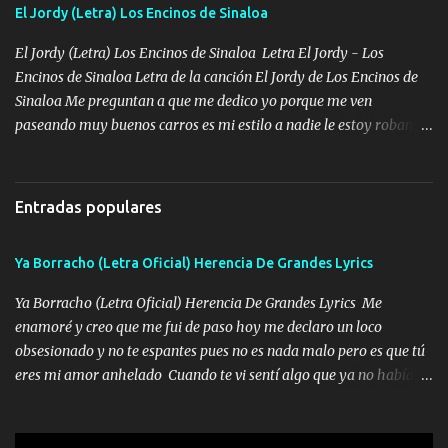
llega para reunirme contigo, tu iluminas mi sendero por siempre
El Jordy (Letra) Los Encinos de Sinaloa
serás mi niño, del amor que yo te tengo es co...
El Jordy (Letra) Los Encinos de Sinaloa Letra El Jordy - Los
Encinos de Sinaloa Letra de la canción El Jordy de Los Encinos de
Sinaloa Me preguntan a que me dedico yo porque me ven
paseando muy buenos carros es mi estilo a nadie le estoy robando
discretamente cumplo yo bien mi trabajo De Tijuana a los rumbos
de L.A de muy joven me vine para el otro lado a los dieciséis me
miraban trabajando la escuela dejé el dinero estaba escaso Mi
Entradas populares
familia que nunca les falte nada es la gran razón que a diario me
refo el cuero mientras viva nunca les faltará nada mis dos hijos y
Ya Borracho (Letra Oficial) Herencia De Grandes Lyrics
mi esposa no se ra'ja Música Me rodearon y la puerta me
tumbaron prisionero en caliente me llevaron me achacaba cargos
Ya Borracho (Letra Oficial) Herencia De Grandes Lyrics Me
que estaban muy raros me gritaba a donde tienes el clavo Yo me
enamoré y creo que me fui de paso hoy me declaro un loco
enfiesto me gusta vivir en grande más me cuido me gusta ser
obsesionado y no te espantes pues no es nada malo pero es que tú
responsable hay rateros envidiosos que no falten mi dios es grande
eres mi amor anhelado Cuando te vi sentí algo que ya no había
me cuida de las maldades Pa el equipo aquí le mando un abrazo
aquí quise elegir por mí y me decidí por ti Y ya borracho me
que conmigo aquí tiene mi respaldo...
parqueo por tu ventana para llevarte las canciones que te encantan
pa enamorarte las flores no son tan caras pero llevan todo el