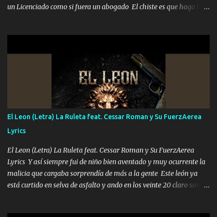
un Licenciado como si fuera un abogado El chiste es que hago lo
que quiero pues así soy me mandó yo tengo el control a todos yo
les paro el dedo soy hocicon un malcriado un malandrón Que Les
importa no saben nada falsas las risas las que me miran hay gente
corriente no quieren verte subir de level trucha mis plebes Música
A veces me pongo un sombrero a veces me ven la cachucha de lado
con la mirada siempre en alto A veces me fajó una super o a veces
me fajó una Glock siempre armado todas las generaciones yo
traigo El chiste es que hago lo que quiero pues así soy me mandó
yo tengo el control a todos yo les paro el dedo soy hocicon un
El Leon (Letra) La Ruleta feat. Cessar Roman y Su FuerzAerea
malcriado un malandrón Que Les importa no saben nada falsas
Lyrics
las risas las que me miran hay gente corriente no quieren ve...
El Leon (Letra) La Ruleta feat. Cessar Roman y Su FuerzAerea
Lyrics Y así siempre fui de niño bien aventado y muy ocurrente la
malicia que cargaba sorprendía de más a la gente Este león ya
está curtido en selva de asfalto y ando en los veinte 20 claro son
mis años Leon mi clave por si hay pendiente Tranquilo me la
navego ando en lo mío sin ni un pendiente si hay problemas lo