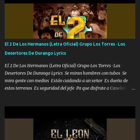
algunas que no lo entiendan Porque ahora soy su pesadilla, lo sé
Soy yo la octava maravilla, no lo niegues Tengo de rodillas a otras
cien Y por más que quieran no me detienen Soy yo la mente que
más brilla, lo ves Pa' mi la vida es tan sencilla No lo entenderías en
tu vida, y está bien Porque lo que tengo nadie lo tiene Una me está
escribiendo y la otra me va a llamar Quiere que vaya a verla y que
El 2 De Los Hermanos (Letra Oficial) Grupo Los Torres · Los
la invite a cenar Otras más me están pidiendo que las saque a
Desertores De Durango Lyrics
bailar Pero es que tengo un par de conciertos más que llenar Se
mueven solo por el interés P...
El 2 De Los Hermanos (Letra Oficial) Grupo Los Torres · Los
Desertores De Durango Lyrics Se miran hombres con tubos Se
mira gente con medios Están cuidando a un señor Es dueño de
estos terrenos Es seguridad del jefe Pa que disfrute a Canelos Es
el DOS de los HERMANOS un cerebro 🧠 inteligente junto con su
hermano el TRES blindado el Estado tiene andan ESPERANDO al
UNO QUE PRONTO ESTARÁ PRESENTE Que no falten las bucanas
ni tampoco las mujeres porque es platica de grandes por eso hay
que estar alegres doy las instrucciones para atender los deberes
Música Si es que salta algún problema de confianza tengo gente