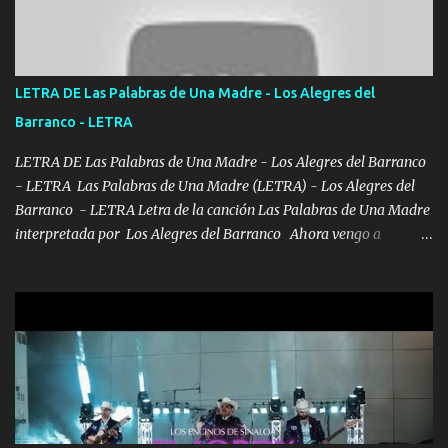
pasión en la troca tus labios besándome yo quitándote la ropa no
quiero que sea nunca con otra yo quiero llevarte a la Luna y si
quieres en ese momento te pido que seas mi esposa Chingada
madre no quiero dejar de tenerte no ayuda la p'uta loquera y al
LETRA DE Las Palabras de Una Madre - Los Alegres del
chile quisiera ser menos de ti dependiente la pinche tristeza me
Barranco - LETRA
encierra princesa tu sabes que nunca saldras de mi mente Ella era
la peligro...
LETRA DE Las Palabras de Una Madre - Los Alegres del Barranco
- LETRA Las Palabras de Una Madre (LETRA) - Los Alegres del
Barranco - LETRA Letra de la canción Las Palabras de Una Madre
interpretada por Los Alegres del Barranco Ahora vengo a
visitarte, a tu txumba a saludarte, se que del cielo me vez y desde
halla has de cuidarme, son palabras de una madre, que lleva en el
viento a su hijo y aunque ahora ya este con Dios el destino así lo
quiso, él tiempo sigue pasando y nunca te olvidaremos, aquí
seguiré esperando hasta volvernos a vernos El recuerdo que yo
tengo de mi mente no se va, en mi corazón me llevo lo mismo que
tu papá, a veces me pongo triste porque no puedo mirarte, mas se
que tu me escuchas porque tu eres mi gran ángel, El desespero me