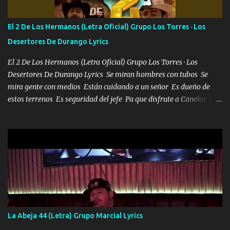
POR CLAVE ES EL CALI 4 EN LA CIUDAD TIJUANA Música Al
tirante andamos mi carnal atento a cualquier necesidad no porque
El 2 De Los Hermanos (Letra Oficial) Grupo Los Torres · Los
se ve limpio el camino nos confiamos al andar y nunca con la
Desertores De Durango Lyrics
misma piedra me vuelvo a tropezar Cuando ando de enamorado
en corto me tiró a per...
El 2 De Los Hermanos (Letra Oficial) Grupo Los Torres · Los
Desertores De Durango Lyrics Se miran hombres con tubos Se
mira gente con medios Están cuidando a un señor Es dueño de
estos terrenos Es seguridad del jefe Pa que disfrute a Canelos Es
el DOS de los HERMANOS un cerebro 🧠 inteligente junto con su
hermano el TRES blindado el Estado tiene andan ESPERANDO al
UNO QUE PRONTO ESTARÁ PRESENTE Que no falten las bucanas
ni tampoco las mujeres porque es platica de grandes por eso hay
que estar alegres doy las instrucciones para atender los deberes
Música Si es que salta algún problema de confianza tengo gente
ahí está el Hombre Cuarenta y también Pariente 7 arreglan
cualquier problema no más es cuestión que ordené NOS HACE
FALTA UN HERMANO DE CLAVE ERA EL 24 SIEMPRE FUE UN
La Abeja 44 (Letra) Grupo Marcial Lyrics
HOMBRE VALIENTE POR ALGO M'URIÓ PELEAND0 SIEMPRE