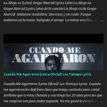
VIO POR LA FAMILIA PARA QUE SIGA EL LEGADO Es el DOS de
La Abeja 44 (Letra) Grupo Marcial Lyrics Letra La Abeja 44 -
los HERMANOS un cerebro inteligente y com...
Grupo Marcial Lyrics Letra de la canción La Abeja 44 de Grupo
Marcial Andamos trankilitos Discretos y sin ruido Porque
andamos en la mana Relajado el amigo Lo miran sencillito Con
una Glock bien fajada Lo miran relajado La vida disfrutando Y la
gente siempre criticando Nos miran algo bueno Ya sera ropa,
diamante lo que me cuelgan en el cuello (Chorus) Y cuando
coronamos Se jala los marciales Y sus guitarras ya van sonando
Un gallardo me prendo Para agarrar el vuelo y la mente y
tranquilizando Tomense un buen trago Y así es como empezamos
los versos que voy cantando (Music) A vido alta y bajas La carreta
se atora Pero nunca le aflojamos Ya me han pasado cosas Y
aunque ustedes no sepan Pero la vida es muy corta Hay que
Cuando Me Agarraron (Letra Oficial) Los Tamayo Lyrics
echarle chingazos Y seguir trabajando porque nada es...
Cuando Me Agarraron (Letra Oficial) Los Tamayo Lyrics Cuando
me agarraron les dejé bien claro que traigo camiseta puro cartel
Arellano que si estoy chavalo y casi tengo los 20 años pero los que
me cargó no son para andar jugando No me gustó la escuela pero
las libretas para el otro lado las fuimos mandando Ya nos