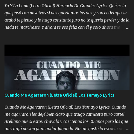
Yo Y La Luna (Letra Oficial) Herencia De Grandes Lyrics Qué es lo
seguiré esperando hasta volvernos a vernos El recuerdo que yo
que pasó con nosotros si nos queríamos los dos y con el tiempo se
tengo de mi mente no se va, en mi corazón me llevo lo mismo que
acabó te pienso y lo hago constante juro no te quería perder y de la
tu papá, a veces me pongo triste porque no puedo mirarte, mas se
nada te marchaste Y ahora te veo feliz con él y solo ahora me
que tu me escuchas porque tu eres mi gran ángel, El desespero me
quedé yo y la luna cantamos y por ti nos embriagamos' Quién
llega para reunirme contigo, tu iluminas mi sendero por siempre
sabe que será de mí si contigo fue muy feliz a lo mejor no lloro
serás mi niño, del amor que yo te tengo es co...
pero muy en el fondo te adoro' Música Me muero por ir a buscarte
pero eso ya no va a pasar me perderé en la soledad Porque me
mirabas bonito si yo no fui el final feliz el final fue triste pa mí Y
duele no tenerte aquí sabiendo que moría por ti yo y la luna
cantamos y por ti nos embriagamos Quién sabe qué será de mí si
contigo fui muy feliz a lo mejor no lloró pero muy en el fondo te
adoro
Cuando Me Agarraron (Letra Oficial) Los Tamayo Lyrics
Cuando Me Agarraron (Letra Oficial) Los Tamayo Lyrics Cuando
me agarraron les dejé bien claro que traigo camiseta puro cartel
Arellano que si estoy chavalo y casi tengo los 20 años pero los que
me cargó no son para andar jugando No me gustó la escuela pero