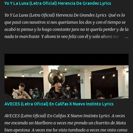
Yo Y La Luna (Letra Oficial) Herencia De Grandes Lyrics
pasión en la troca tus labios besándome yo quitándote la ropa no
quiero que sea nunca con otra yo quiero llevarte a la Luna y si
Yo Y La Luna (Letra Oficial) Herencia De Grandes Lyrics Qué es lo
quieres en ese momento te pido que seas mi esposa Chingada
que pasó con nosotros si nos queríamos los dos y con el tiempo se
madre no quiero dejar de tenerte no ayuda la p'uta loquera y al
acabó te pienso y lo hago constante juro no te quería perder y de la
chile quisiera ser menos de ti dependiente la pinche tristeza me
nada te marchaste Y ahora te veo feliz con él y solo ahora me
encierra princesa tu sabes que nunca saldras de mi mente Ella era
quedé yo y la luna cantamos y por ti nos embriagamos' Quién
la peligro...
sabe que será de mí si contigo fue muy feliz a lo mejor no lloro
pero muy en el fondo te adoro' Música Me muero por ir a buscarte
pero eso ya no va a pasar me perderé en la soledad Porque me
mirabas bonito si yo no fui el final feliz el final fue triste pa mí Y
duele no tenerte aquí sabiendo que moría por ti yo y la luna
cantamos y por ti nos embriagamos Quién sabe qué será de mí si
contigo fui muy feliz a lo mejor no lloró pero muy en el fondo te
adoro
AVECES (Letra Oficial) En Califas X Nuevo Instinto Lyrics
AVECES (Letra Oficial) En Califas X Nuevo Instinto Lyrics A veces
me enciendo un Marlboro a veces me prendo un churrito de Mota
bien apestosa A veces me he visto tumbado a veces me visto como