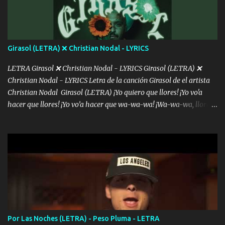
consciente de los followers que mueves? Parcerito, abre los ojos y
ve el poder que tienes Otro chiste malo son los nombres de tus
álbum's "José, vibras colores con la energía del diablo " ¿Si ...
Girasol (LETRA) ❌ Christian Nodal - LYRICS
LETRA Girasol ❌ Christian Nodal - LYRICS Girasol (LETRA) ❌
Christian Nodal - LYRICS Letra de la canción Girasol de el artista
Christian Nodal Girasol (LETRA) ¡Yo quiero que llores! ¡Yo vo'a
hacer que llores! ¡Yo vo’a hacer que wa-wa-wa! ¡Wa-wa-wa, llores!
Hoy me levanté bromista y me tienes que aguantar No quiero
bromear contigo, de ti quiero bromear Tú eres un chiste, cabrón,
cada que intentas cantar Cada que intentas rapear, cada que
intentas rimar Pobre payaso que usa a todo el mundo pa' conectar
con la gente Dices "Latino Gang" pero pisas a to'a tu gente Pa’ dar
mensajes, m'ijo, hay quе ser coherentеs Si tú no eres artista, al
menos se prudente Hoy me sabe a mierda, traigo un Balvin en los
dientes Por falta de empatía le toca ser resiliente ¿Acaso eres
consciente de los followers que mueves? Parcerito, abre los ojos y
Por Las Noches (LETRA) - Peso Pluma - LETRA
ve el poder que tienes Otro chiste malo son los nombres de tus