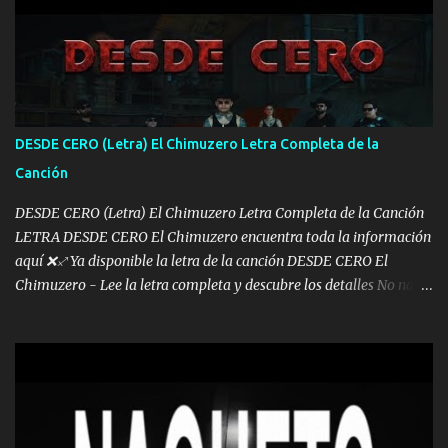
pa más pues hay charola les voy a dar hasta topar pues no hay de
otra Música Surcando bien mi camino voy por mi línea no veo a
los lados aquel que no corre vuela no se me duerm voy chicoteado
Ya pasé varias hazañas ya tienen rato que me agarran el colmillo
de este León los estatales no sé esperaron Al tiro esta la PrimiZa
también la nueve que cargo al lado doy la mano al que su amigo y
DESDE CERO (Letra) El Chimuzero Letra Completa de la
al traicionero damos pa abajo Y No me paran aquí hay pa más
Canción
pues hay charola les voy a dar hasta topar pues no hay de otra...
DESDE CERO (Letra) El Chimuzero Letra Completa de la Canción
LETRA DESDE CERO El Chimuzero encuentra toda la información
aquí ❌♐ Ya disponible la letra de la canción DESDE CERO El
Chimuzero - Lee la letra completa y descubre los detalles No nací
en cuna de oro , Pero Andamos Firmes Buscando el Billete. Cómo
Vengo desde Cero Se que Solo Plata. No es lo Suficiente, Soy De
muy Pocos amigos los que están conmigo las Gracias por todo , Mi
Mesa será Compartida con los que Estuvieron Cuando estuve Solo.
❌ www.elnorteduro.com ❌ Yo No limito los Sueños , si no existe
Uno pues Hallamos Modos , Si me caigo me Levanto, Aprendo Del