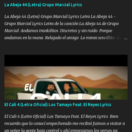
también la nueve que cargo al lado doy la mano al que su amigo y
La Abeja 44 (Letra) Grupo Marcial Lyrics
al traicionero damos pa abajo Y No me paran aquí hay pa más
pues hay charola les voy a dar hasta topar pues no hay de otra...
La Abeja 44 (Letra) Grupo Marcial Lyrics Letra La Abeja 44 -
Grupo Marcial Lyrics Letra de la canción La Abeja 44 de Grupo
Marcial Andamos trankilitos Discretos y sin ruido Porque
andamos en la mana Relajado el amigo Lo miran sencillito Con
una Glock bien fajada Lo miran relajado La vida disfrutando Y la
gente siempre criticando Nos miran algo bueno Ya sera ropa,
diamante lo que me cuelgan en el cuello (Chorus) Y cuando
coronamos Se jala los marciales Y sus guitarras ya van sonando
Un gallardo me prendo Para agarrar el vuelo y la mente y
tranquilizando Tomense un buen trago Y así es como empezamos
los versos que voy cantando (Music) A vido alta y bajas La carreta
se atora Pero nunca le aflojamos Ya me han pasado cosas Y
aunque ustedes no sepan Pero la vida es muy corta Hay que
El Cali 4 (Letra Oficial) Los Tamayo Feat. El Reyes Lyrics
echarle chingazos Y seguir trabajando porque nada es...
El Cali 4 (Letra Oficial) Los Tamayo Feat. El Reyes Lyrics Bien
recuerdo que lo conocí empecherado me recibió fuimos a visitar a
un señor la gente bajo control y ahí empezamos los versos pa