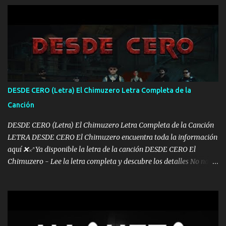
arreglamos padrino yo brincó en caliente Y No me paran aquí hay
pa más pues hay charola les voy a dar hasta topar pues no hay de
otra Música Surcando bien mi camino voy por mi línea no veo a
los lados aquel que no corre vuela no se me duerm voy chicoteado
Ya pasé varias hazañas ya tienen rato que me agarran el colmillo
de este León los estatales no sé esperaron Al tiro esta la PrimiZa
también la nueve que cargo al lado doy la mano al que su amigo y
DESDE CERO (Letra) El Chimuzero Letra Completa de la
al traicionero damos pa abajo Y No me paran aquí hay pa más
Canción
pues hay charola les voy a dar hasta topar pues no hay de otra...
DESDE CERO (Letra) El Chimuzero Letra Completa de la Canción
LETRA DESDE CERO El Chimuzero encuentra toda la información
aquí ❌♐ Ya disponible la letra de la canción DESDE CERO El
Chimuzero - Lee la letra completa y descubre los detalles No nací
en cuna de oro , Pero Andamos Firmes Buscando el Billete. Cómo
Vengo desde Cero Se que Solo Plata. No es lo Suficiente, Soy De
muy Pocos amigos los que están conmigo las Gracias por todo , Mi
Mesa será Compartida con los que Estuvieron Cuando estuve Solo.
❌ www.elnorteduro.com ❌ Yo No limito los Sueños , si no existe