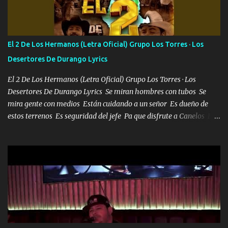
Bellas Artes me ve en las blancas ya hace falta mi APA FLACO
verde se le extraña pa que sepan Aquí Pura GENTE DE LA RANA 🐸
POR CLAVE ES EL CALI 4 EN LA CIUDAD TIJUANA Música Al
tirante andamos mi carnal atento a cualquier necesidad no porque
El 2 De Los Hermanos (Letra Oficial) Grupo Los Torres · Los
se ve limpio el camino nos confiamos al andar y nunca con la
Desertores De Durango Lyrics
misma piedra me vuelvo a tropezar Cuando ando de enamorado
en corto me tiró a per...
El 2 De Los Hermanos (Letra Oficial) Grupo Los Torres · Los
Desertores De Durango Lyrics Se miran hombres con tubos Se
mira gente con medios Están cuidando a un señor Es dueño de
estos terrenos Es seguridad del jefe Pa que disfrute a Canelos Es
el DOS de los HERMANOS un cerebro 🧠 inteligente junto con su
hermano el TRES blindado el Estado tiene andan ESPERANDO al
UNO QUE PRONTO ESTARÁ PRESENTE Que no falten las bucanas
ni tampoco las mujeres porque es platica de grandes por eso hay
que estar alegres doy las instrucciones para atender los deberes
Música Si es que salta algún problema de confianza tengo gente
ahí está el Hombre Cuarenta y también Pariente 7 arreglan
cualquier problema no más es cuestión que ordené NOS HACE
FALTA UN HERMANO DE CLAVE ERA EL 24 SIEMPRE FUE UN