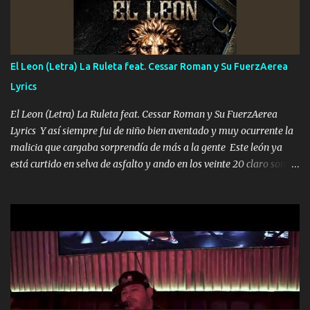
Música Si es que salta algún problema de confianza tengo gente
ahí está el Hombre Cuarenta y también Pariente 7 arreglan
cualquier problema no más es cuestión que ordené NOS HACE
FALTA UN HERMANO DE CLAVE ERA EL 24 SIEMPRE FUE UN
El Leon (Letra) La Ruleta feat. Cessar Roman y Su FuerzAerea
HOMBRE VALIENTE POR ALGO M'URIÓ PELEAND0 SIEMPRE
Lyrics
VIO POR LA FAMILIA PARA QUE SIGA EL LEGADO Es el DOS de
los HERMANOS un cerebro inteligente y com...
El Leon (Letra) La Ruleta feat. Cessar Roman y Su FuerzAerea
Lyrics Y así siempre fui de niño bien aventado y muy ocurrente la
malicia que cargaba sorprendía de más a la gente Este león ya
está curtido en selva de asfalto y ando en los veinte 20 claro son
mis años Leon mi clave por si hay pendiente Tranquilo me la
navego ando en lo mío sin ni un pendiente si hay problemas lo
arreglamos padrino yo brincó en caliente Y No me paran aquí hay
pa más pues hay charola les voy a dar hasta topar pues no hay de
otra Música Surcando bien mi camino voy por mi línea no veo a
los lados aquel que no corre vuela no se me duerm voy chicoteado
Ya pasé varias hazañas ya tienen rato que me agarran el colmillo
de este León los estatales no sé esperaron Al tiro esta la PrimiZa