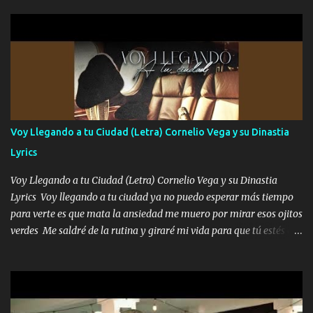
parqueo por tu ventana para llevarte las canciones que te encantan
pa enamorarte las flores no son tan caras pero llevan todo el
cariño de mi alma Que pa febrero vendré frente a ti con mis
preguntas y digas que sí hacernos novios y verte feliz y muy
contenta como yo por ti Música Pregúntame qué es lo que me
enamora pa describirte unas cuantas horas también pregunta que
quiero contigo que seas dichosa al estar conmigo Y ya borracho
contéstame la llamada pa dedicarte unas bonitas palabras así
Voy Llegando a tu Ciudad (Letra) Cornelio Vega y su Dinastia
borracho me animo a decirte todo y puedo describirlo mucho que
Lyrics
me encantes Decirte que me siento muy feliz y emocionado por
tenerte aquí espero que quiera...
Voy Llegando a tu Ciudad (Letra) Cornelio Vega y su Dinastia
Lyrics Voy llegando a tu ciudad ya no puedo esperar más tiempo
para verte es que mata la ansiedad me muero por mirar esos ojitos
verdes Me saldré de la rutina y giraré mi vida para que tú estés en
ella como debe ser Yo sé que eres conocida que varios te tiran pero
no merecen y dile ya a tus amigas que no te presenten con más
pequeñeces Aquí estoy no dejaré que se te acerquen nadie porque
solo yo tendre el candado 🔒 del amor ❤️ Música Mil y un besos