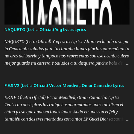
Uno pues Hallamos Modos , Si me caigo me Levanto, Aprendo Del
Error Y me sacudo El Lodo ❌ www.elnorteduro.com ❌ El Dinero
No me falta Pero Tampoco me Estorba , Por Eso Manejo Todo
Bien Regido Por mis Normas . Aquí no Se Sufre de Ego vengo Desde
NAQUETO (Letra Oficial) Yng Lvcas Lyrics
Abajo y me costó subir Fue Con Trabajo Y Esfuerzo, Nada es
Regalado Me Super Invertir A Mí lado Una Princesa que A pesar de
NAQUETO (Letra Oficial) Yng Lvcas Lyrics Ahora va la mía y va pa
Todo Siempre a estado ahí . Hecho pa...
la Cenicienta saludos para tu chamba Ilanes pinche quinceañera tu
no eres del barrio y tampoco nos representas con ese acento culero
mejor guardo mi cartera Y Saludos a tu disquera pinche bola de
corrientes de Candela no trae nada y de música mucho menos te
robaron en tu casa y a tus padres como perros los traían
amarrados y tu escondido entre el miedo Que el chacal mas caro
F.E.S V2 (Letra Oficial) Victor Mendivil, Omar Camacho Lyrics
eso solo lo dices tú por ahí me llegó el rumor que eso viene de
F.E.S V2 (Letra Oficial) Victor Mendivil, Omar Camacho Lyrics
timbo tú tu ropa y tus joyas están iguales a ti todas nacas todas
Tenis con once picos los traigo ensangrentados unos me dicen el
chafas baratas como TAfi Y un trofeo para Jiménez por dejarse
chino y eso que ando en todos lados Ando en uno con el Jelty
embarazar aunque aquí huele algo raro y es que tu no estas jamas
también con dos tres mentados con cintos LV Gucci Dior la camisa
Muestras en las redes que solo ella y nada más pero yo me se otras
nos la fajamos si ya saben cuál es tanto suena que ya le ardio a
cosas pregúntale a "" Te quemó la Yeri por infiel y pocos huevos lo
tres La trone con el cable en inglés la camisa no me quito arriba la