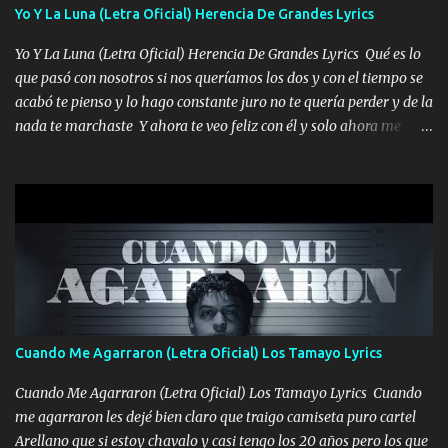
viento a su hijo y aunque ahora ya este con Dios el destino así lo
Yo Y La Luna (Letra Oficial) Herencia De Grandes Lyrics
quiso, él tiempo sigue pasando y nunca te olvidaremos, aquí
Yo Y La Luna (Letra Oficial) Herencia De Grandes Lyrics Qué es lo
seguiré esperando hasta volvernos a vernos El recuerdo que yo
que pasó con nosotros si nos queríamos los dos y con el tiempo se
tengo de mi mente no se va, en mi corazón me llevo lo mismo que
acabó te pienso y lo hago constante juro no te quería perder y de la
tu papá, a veces me pongo triste porque no puedo mirarte, mas se
nada te marchaste Y ahora te veo feliz con él y solo ahora me
que tu me escuchas porque tu eres mi gran ángel, El desespero me
quedé yo y la luna cantamos y por ti nos embriagamos' Quién
llega para reunirme contigo, tu iluminas mi sendero por siempre
sabe que será de mí si contigo fue muy feliz a lo mejor no lloro
serás mi niño, del amor que yo te tengo es co...
pero muy en el fondo te adoro' Música Me muero por ir a buscarte
pero eso ya no va a pasar me perderé en la soledad Porque me
mirabas bonito si yo no fui el final feliz el final fue triste pa mí Y
duele no tenerte aquí sabiendo que moría por ti yo y la luna
cantamos y por ti nos embriagamos Quién sabe qué será de mí si
contigo fui muy feliz a lo mejor no lloró pero muy en el fondo te
adoro
Cuando Me Agarraron (Letra Oficial) Los Tamayo Lyrics
Cuando Me Agarraron (Letra Oficial) Los Tamayo Lyrics Cuando
me agarraron les dejé bien claro que traigo camiseta puro cartel
Arellano que si estoy chavalo y casi tengo los 20 años pero los que