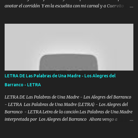
anotar el corridón Y en la escuelita con mi carnal y a Cuervito
mandó a saludar la bergacera del Alamar pensó no llegó al final y
aquí se cumplen las reglas no secuestr0 no r0bar De La C giró la
orden nos comanda el doble P bien firmes con Alto PRIETO y la
camisa es color Verde y peleam0s la Bandera por todita a la ciudad
con los drones patrullando la Frontera De Tijuana Bulevares
Bellas Artes me ve en las blancas ya hace falta mi APA FLACO
verde se le extraña pa que sepan Aquí Pura GENTE DE LA RANA 🐸
POR CLAVE ES EL CALI 4 EN LA CIUDAD TIJUANA Música Al
tirante andamos mi carnal atento a cualquier necesidad no porque
LETRA DE Las Palabras de Una Madre - Los Alegres del
se ve limpio el camino nos confiamos al andar y nunca con la
Barranco - LETRA
misma piedra me vuelvo a tropezar Cuando ando de enamorado
en corto me tiró a per...
LETRA DE Las Palabras de Una Madre - Los Alegres del Barranco
- LETRA Las Palabras de Una Madre (LETRA) - Los Alegres del
Barranco - LETRA Letra de la canción Las Palabras de Una Madre
interpretada por Los Alegres del Barranco Ahora vengo a
visitarte, a tu txumba a saludarte, se que del cielo me vez y desde
halla has de cuidarme, son palabras de una madre, que lleva en el