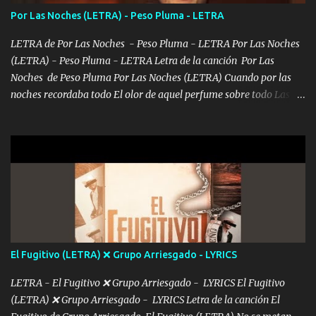
consciente de los followers que mueves? Parcerito, abre los ojos y
Por Las Noches (LETRA) - Peso Pluma - LETRA
ve el poder que tienes Otro chiste malo son los nombres de tus
álbum's "José, vibras colores con la energía del diablo " ¿Si ...
LETRA de Por Las Noches - Peso Pluma - LETRA Por Las Noches
(LETRA) - Peso Pluma - LETRA Letra de la canción Por Las
Noches de Peso Pluma Por Las Noches (LETRA) Cuando por las
noches recordaba todo El olor de aquel perfume sobre todo Las
sábanas blancas donde te escondías dentro. Eres intocable como
joya de oro Esas piernas largas esconderme yo solo Y tus ojos
grandes me perdí en un laberinto. Y pensar... Que tú ya no vas a
estár Pasarán... Solito me dejaras Intentar... Solo un beso y tú te vas
De mi vida... Cómo tú no hay nadie más No hay nadie
más Si te sientes sola no me llames porfa Me pongo sencible e
imagino tu sombra Clase azul es el tequila e interior la ropa Clip
cap la champagne el polvo es color rosa Me contacto un ángel eres
tú mi hermosa La que me alegra los días y sigo tomando Y
El Fugitivo (LETRA) ❌ Grupo Arriesgado - LYRICS
pensar... Que tú ya no vas a estar Pasarán... Solito me dejaras
Intentar... ...
LETRA - El Fugitivo ❌ Grupo Arriesgado - LYRICS El Fugitivo
(LETRA) ❌ Grupo Arriesgado - LYRICS Letra de la canción El