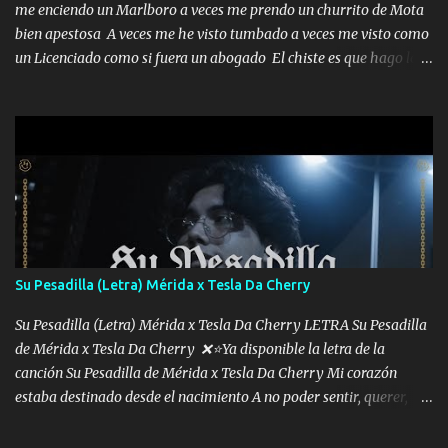
me enciendo un Marlboro a veces me prendo un churrito de Mota
bien apestosa A veces me he visto tumbado a veces me visto como
un Licenciado como si fuera un abogado El chiste es que hago lo
que quiero pues así soy me mandó yo tengo el control a todos yo
les paro el dedo soy hocicon un malcriado un malandrón Que Les
importa no saben nada falsas las risas las que me miran hay gente
corriente no quieren verte subir de level trucha mis plebes Música
A veces me pongo un sombrero a veces me ven la cachucha de lado
con la mirada siempre en alto A veces me fajó una super o a veces
me fajó una Glock siempre armado todas las generaciones yo
traigo El chiste es que hago lo que quiero pues así soy me mandó
yo tengo el control a todos yo les paro el dedo soy hocicon un
Su Pesadilla (Letra) Mérida x Tesla Da Cherry
malcriado un malandrón Que Les importa no saben nada falsas
las risas las que me miran hay gente corriente no quieren ve...
Su Pesadilla (Letra) Mérida x Tesla Da Cherry LETRA Su Pesadilla
de Mérida x Tesla Da Cherry ❌⭐Ya disponible la letra de la
canción Su Pesadilla de Mérida x Tesla Da Cherry Mi corazón
estaba destinado desde el nacimiento A no poder sentir, querer,
confiar y amar Soñaba con llegar a ser como uno más del resto
Pero aunque lo intentara nunca iba a cambiar Y no estaba viendo