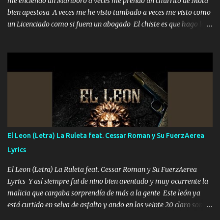
me enciendo un Marlboro a veces me prendo un churrito de Mota
bien apestosa A veces me he visto tumbado a veces me visto como
un Licenciado como si fuera un abogado El chiste es que hago lo
que quiero pues así soy me mandó yo tengo el control a todos yo
les paro el dedo soy hocicon un malcriado un malandrón Que Les
importa no saben nada falsas las risas las que me miran hay gente
corriente no quieren verte subir de level trucha mis plebes Música
A veces me pongo un sombrero a veces me ven la cachucha de lado
con la mirada siempre en alto A veces me fajó una super o a veces
me fajó una Glock siempre armado todas las generaciones yo
traigo El chiste es que hago lo que quiero pues así soy me mandó
yo tengo el control a todos yo les paro el dedo soy hocicon un
El Leon (Letra) La Ruleta feat. Cessar Roman y Su FuerzAerea
malcriado un malandrón Que Les importa no saben nada falsas
Lyrics
las risas las que me miran hay gente corriente no quieren ve...
El Leon (Letra) La Ruleta feat. Cessar Roman y Su FuerzAerea
Lyrics Y así siempre fui de niño bien aventado y muy ocurrente la
malicia que cargaba sorprendía de más a la gente Este león ya
está curtido en selva de asfalto y ando en los veinte 20 claro son
mis años Leon mi clave por si hay pendiente Tranquilo me la