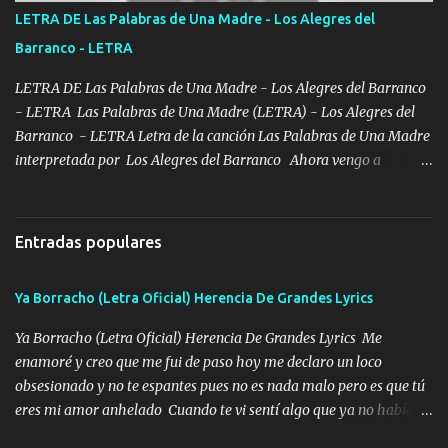
enfiesto me gusta vivir en grande más me cuido me gusta ser
LETRA DE Las Palabras de Una Madre - Los Alegres del
responsable hay rateros envidiosos que no falten mi dios es grande
Barranco - LETRA
me cuida de las maldades Pa el equipo aquí le mando un abrazo
que conmigo aquí tiene mi respaldo...
LETRA DE Las Palabras de Una Madre - Los Alegres del Barranco
- LETRA Las Palabras de Una Madre (LETRA) - Los Alegres del
Barranco - LETRA Letra de la canción Las Palabras de Una Madre
interpretada por Los Alegres del Barranco Ahora vengo a
visitarte, a tu txumba a saludarte, se que del cielo me vez y desde
halla has de cuidarme, son palabras de una madre, que lleva en el
viento a su hijo y aunque ahora ya este con Dios el destino así lo
Entradas populares
quiso, él tiempo sigue pasando y nunca te olvidaremos, aquí
seguiré esperando hasta volvernos a vernos El recuerdo que yo
Ya Borracho (Letra Oficial) Herencia De Grandes Lyrics
tengo de mi mente no se va, en mi corazón me llevo lo mismo que
tu papá, a veces me pongo triste porque no puedo mirarte, mas se
Ya Borracho (Letra Oficial) Herencia De Grandes Lyrics Me
que tu me escuchas porque tu eres mi gran ángel, El desespero me
enamoré y creo que me fui de paso hoy me declaro un loco
llega para reunirme contigo, tu iluminas mi sendero por siempre
obsesionado y no te espantes pues no es nada malo pero es que tú
serás mi niño, del amor que yo te tengo es co...
eres mi amor anhelado Cuando te vi sentí algo que ya no había
aquí quise elegir por mí y me decidí por ti Y ya borracho me