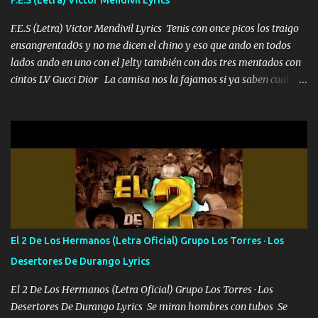
malcriado un malandrón Que Les importa no saben nada falsas
las risas las que me miran hay gente corriente no quieren ve...
F.E.S (Letra) Victor Mendivil Lyrics Tenis con once picos los traigo
ensangrentad0s y no me dicen el chino y eso que ando en todos
lados ando en uno con el Jelty también con dos tres mentados con
cintos LV Gucci Dior La camisa nos la fajamos si ya saben cual es
tanto suena que ya le ardió a tres la trone con el cable en inglés la
camisa no me quito arriba la F.E.S Los caballos de TRX marcan
702 mo cuenta de banco no cuadra con que yo use bots rompiendo
estándares 110 mil records de pistas no me falta mucho para
verme en las revistas Ya pasé Italia Japón Madrid Milán y también
Francia ropa de 100.000 bolas Louis vuitton es mi fragancia
repleta de presidentes la bolsa estoy en mi pic si no se han dado
cuenta chequeen gráficas del kitch
El 2 De Los Hermanos (Letra Oficial) Grupo Los Torres · Los
Desertores De Durango Lyrics
El 2 De Los Hermanos (Letra Oficial) Grupo Los Torres · Los
Desertores De Durango Lyrics Se miran hombres con tubos Se