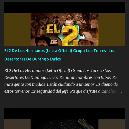
Que al frente tenía la respuesta Ahora ya lo entiendo Pero habrán
algunas que no lo entiendan Porque ahora soy su pesadilla, lo sé
Soy yo la octava maravilla, no lo niegues Tengo de rodillas a otras
cien Y por más que quieran no me detienen Soy yo la mente que
más brilla, lo ves Pa' mi la vida es tan sencilla No lo entenderías en
tu vida, y está bien Porque lo que tengo nadie lo tiene Una me está
escribiendo y la otra me va a llamar Quiere que vaya a verla y que
El 2 De Los Hermanos (Letra Oficial) Grupo Los Torres · Los
la invite a cenar Otras más me están pidiendo que las saque a
Desertores De Durango Lyrics
bailar Pero es que tengo un par de conciertos más que llenar Se
mueven solo por el interés P...
El 2 De Los Hermanos (Letra Oficial) Grupo Los Torres · Los
Desertores De Durango Lyrics Se miran hombres con tubos Se
mira gente con medios Están cuidando a un señor Es dueño de
estos terrenos Es seguridad del jefe Pa que disfrute a Canelos Es
el DOS de los HERMANOS un cerebro 🧠 inteligente junto con su
hermano el TRES blindado el Estado tiene andan ESPERANDO al
UNO QUE PRONTO ESTARÁ PRESENTE Que no falten las bucanas
ni tampoco las mujeres porque es platica de grandes por eso hay
que estar alegres doy las instrucciones para atender los deberes