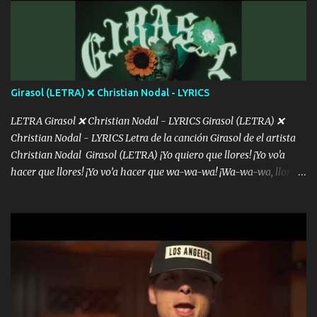
menos se prudente Hoy me sabe a mierda, traigo un Balvin en los
dientes Por falta de empatía le toca ser resiliente ¿Acaso eres
consciente de los followers que mueves? Parcerito, abre los ojos y
ve el poder que tienes Otro chiste malo son los nombres de tus
álbum's "José, vibras colores con la energía del diablo " ¿Si ...
Girasol (LETRA) ❌ Christian Nodal - LYRICS
LETRA Girasol ❌ Christian Nodal - LYRICS Girasol (LETRA) ❌
Christian Nodal - LYRICS Letra de la canción Girasol de el artista
Christian Nodal Girasol (LETRA) ¡Yo quiero que llores! ¡Yo vo'a
hacer que llores! ¡Yo vo’a hacer que wa-wa-wa! ¡Wa-wa-wa, llores!
Hoy me levanté bromista y me tienes que aguantar No quiero
bromear contigo, de ti quiero bromear Tú eres un chiste, cabrón,
cada que intentas cantar Cada que intentas rapear, cada que
intentas rimar Pobre payaso que usa a todo el mundo pa' conectar
con la gente Dices "Latino Gang" pero pisas a to'a tu gente Pa’ dar
mensajes, m'ijo, hay quе ser coherentеs Si tú no eres artista, al
menos se prudente Hoy me sabe a mierda, traigo un Balvin en los
dientes Por falta de empatía le toca ser resiliente ¿Acaso eres