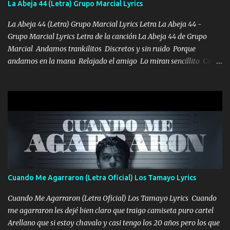
La Abeja 44 (Letra) Grupo Marcial Lyrics
HOMBRE VALIENTE POR ALGO M'URIÓ PELEAND0 SIEMPRE
VIO POR LA FAMILIA PARA QUE SIGA EL LEGADO Es el DOS de
La Abeja 44 (Letra) Grupo Marcial Lyrics Letra La Abeja 44 -
los HERMANOS un cerebro inteligente y com...
Grupo Marcial Lyrics Letra de la canción La Abeja 44 de Grupo
Marcial Andamos trankilitos Discretos y sin ruido Porque
andamos en la mana Relajado el amigo Lo miran sencillito Con
una Glock bien fajada Lo miran relajado La vida disfrutando Y la
gente siempre criticando Nos miran algo bueno Ya sera ropa,
diamante lo que me cuelgan en el cuello (Chorus) Y cuando
coronamos Se jala los marciales Y sus guitarras ya van sonando
Un gallardo me prendo Para agarrar el vuelo y la mente y
tranquilizando Tomense un buen trago Y así es como empezamos
los versos que voy cantando (Music) A vido alta y bajas La carreta
se atora Pero nunca le aflojamos Ya me han pasado cosas Y
aunque ustedes no sepan Pero la vida es muy corta Hay que
Cuando Me Agarraron (Letra Oficial) Los Tamayo Lyrics
echarle chingazos Y seguir trabajando porque nada es...
Cuando Me Agarraron (Letra Oficial) Los Tamayo Lyrics Cuando
me agarraron les dejé bien claro que traigo camiseta puro cartel
Arellano que si estoy chavalo y casi tengo los 20 años pero los que