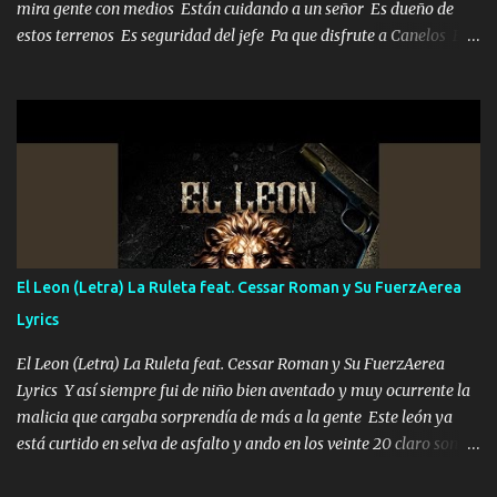
mira gente con medios Están cuidando a un señor Es dueño de
estos terrenos Es seguridad del jefe Pa que disfrute a Canelos Es
el DOS de los HERMANOS un cerebro 🧠 inteligente junto con su
hermano el TRES blindado el Estado tiene andan ESPERANDO al
UNO QUE PRONTO ESTARÁ PRESENTE Que no falten las bucanas
ni tampoco las mujeres porque es platica de grandes por eso hay
que estar alegres doy las instrucciones para atender los deberes
Música Si es que salta algún problema de confianza tengo gente
ahí está el Hombre Cuarenta y también Pariente 7 arreglan
cualquier problema no más es cuestión que ordené NOS HACE
FALTA UN HERMANO DE CLAVE ERA EL 24 SIEMPRE FUE UN
El Leon (Letra) La Ruleta feat. Cessar Roman y Su FuerzAerea
HOMBRE VALIENTE POR ALGO M'URIÓ PELEAND0 SIEMPRE
Lyrics
VIO POR LA FAMILIA PARA QUE SIGA EL LEGADO Es el DOS de
los HERMANOS un cerebro inteligente y com...
El Leon (Letra) La Ruleta feat. Cessar Roman y Su FuerzAerea
Lyrics Y así siempre fui de niño bien aventado y muy ocurrente la
malicia que cargaba sorprendía de más a la gente Este león ya
está curtido en selva de asfalto y ando en los veinte 20 claro son
mis años Leon mi clave por si hay pendiente Tranquilo me la
navego ando en lo mío sin ni un pendiente si hay problemas lo