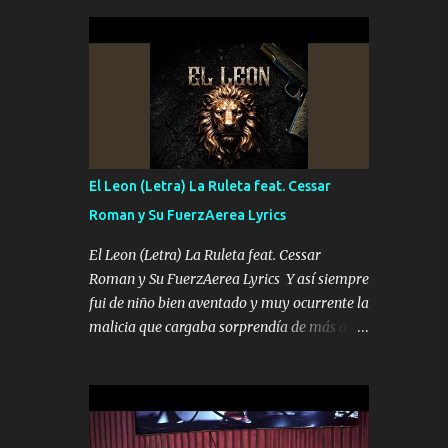
seguridad del jefe Pa que disfrute a Canelos
conciertos más que llenar Se mueven solo
Es el DOS de los HERMANOS un cerebro 🧠
por el interés P...
inteligente junto con su hermano el TRES
blindado el Estado tiene andan ESPERANDO
al UNO QUE PRONTO ESTARÁ PRESENTE
Que no falten las bucanas ni tampoco las
mujeres porque es platica de grandes por eso
hay que estar alegres doy las instrucciones
El Leon (Letra) La Ruleta feat. Cessar
para atender los deberes Música Si es que
Roman y Su FuerzAerea Lyrics
salta algún problema de confianza tengo
gente ahí está el Hombre Cuarenta y
El Leon (Letra) La Ruleta feat. Cessar
también Pariente 7 arreglan cualquier
Roman y Su FuerzAerea Lyrics Y así siempre
problema no más es cuestión que ordené
fui de niño bien aventado y muy ocurrente la
NOS HACE FALTA UN HERMANO DE CLAVE
malicia que cargaba sorprendía de más a la
ERA EL 24 SIEMPRE FUE UN HOMBRE
gente Este león ya está curtido en selva de
VALIENTE POR ALGO M'URIÓ PELEAND0
asfalto y ando en los veinte 20 claro son mis
SIEMPRE VIO POR LA FAMILIA PARA QUE
años Leon mi clave por si hay pendiente
SIGA EL LEGADO Es el DOS de los
Tranquilo me la navego ando en lo mío sin
HERMANOS un cerebro inteligente y com...
ni un pendiente si hay problemas lo