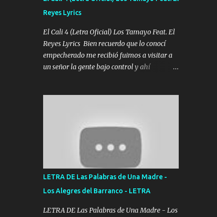
agarrar el vuelo y la mente y tranquilizando
Reyes Lyrics
Tomense un buen trago Y así es como
empezamos los versos que voy cantando
El Cali 4 (Letra Oficial) Los Tamayo Feat. El
(Music) A vido alta y bajas La carreta se
Reyes Lyrics Bien recuerdo que lo conocí
atora Pero nunca le aflojamos Ya me han
empecherado me recibió fuimos a visitar a
pasado cosas Y aunque ustedes no sepan
un señor la gente bajo control y ahí
Pero la vida es muy corta Hay que echarle
empezamos los versos pa anotar el corridón
chingazos Y seguir trabajando porque nada
Y en la escuelita con mi carnal y a Cuervito
es...
mandó a saludar la bergacera del Alamar
pensó no llegó al final y aquí se cumplen las
reglas no secuestr0 no r0bar De La C giró la
orden nos comanda el doble P bien firmes
con Alto PRIETO y la camisa es color Verde y
peleam0s la Bandera por todita a la ciudad
con los drones patrullando la Frontera De
LETRA DE Las Palabras de Una Madre -
Tijuana Bulevares Bellas Artes me ve en las
Los Alegres del Barranco - LETRA
blancas ya hace falta mi APA FLACO verde
se le extraña pa que sepan Aquí Pura GENTE
LETRA DE Las Palabras de Una Madre - Los