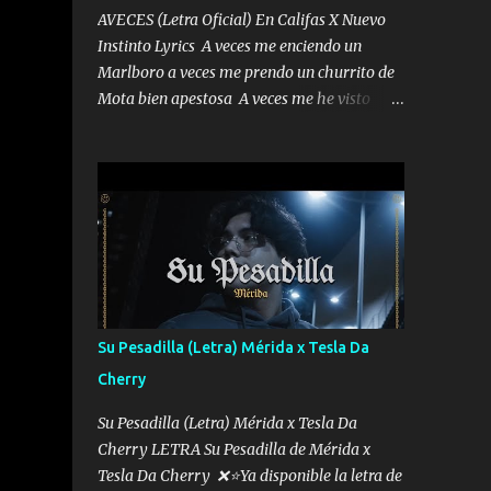
AVECES (Letra Oficial) En Califas X Nuevo
Instinto Lyrics A veces me enciendo un
Marlboro a veces me prendo un churrito de
Mota bien apestosa A veces me he visto
tumbado a veces me visto como un
Licenciado como si fuera un abogado El
chiste es que hago lo que quiero pues así soy
me mandó yo tengo el control a todos yo les
paro el dedo soy hocicon un malcriado un
malandrón Que Les importa no saben nada
falsas las risas las que me miran hay gente
corriente no quieren verte subir de level
trucha mis plebes Música A veces me pongo
Su Pesadilla (Letra) Mérida x Tesla Da
un sombrero a veces me ven la cachucha de
Cherry
lado con la mirada siempre en alto A veces
me fajó una super o a veces me fajó una
Su Pesadilla (Letra) Mérida x Tesla Da
Glock siempre armado todas las
Cherry LETRA Su Pesadilla de Mérida x
generaciones yo traigo El chiste es que hago
Tesla Da Cherry ❌⭐Ya disponible la letra de