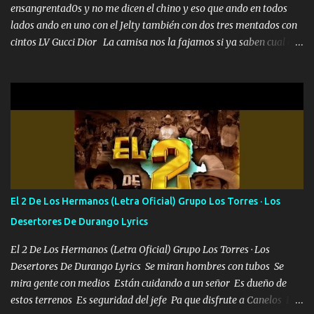
ensangrentad0s y no me dicen el chino y eso que ando en todos
lados ando en uno con el Jelty también con dos tres mentados con
cintos LV Gucci Dior La camisa nos la fajamos si ya saben cual es
tanto suena que ya le ardió a tres la trone con el cable en inglés la
camisa no me quito arriba la F.E.S Los caballos de TRX marcan
702 mo cuenta de banco no cuadra con que yo use bots rompiendo
estándares 110 mil records de pistas no me falta mucho para
verme en las revistas Ya pasé Italia Japón Madrid Milán y también
Francia ropa de 100.000 bolas Louis vuitton es mi fragancia
repleta de presidentes la bolsa estoy en mi pic si no se han dado
cuenta chequeen gráficas del kitch
El 2 De Los Hermanos (Letra Oficial) Grupo Los Torres · Los
Desertores De Durango Lyrics
El 2 De Los Hermanos (Letra Oficial) Grupo Los Torres · Los
Desertores De Durango Lyrics Se miran hombres con tubos Se
mira gente con medios Están cuidando a un señor Es dueño de
estos terrenos Es seguridad del jefe Pa que disfrute a Canelos Es