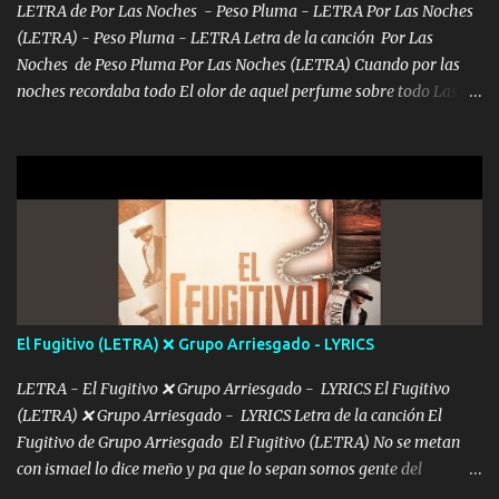
álbum's "José, vibras colores con la energía del diablo " ¿Si ...
LETRA de Por Las Noches - Peso Pluma - LETRA Por Las Noches
(LETRA) - Peso Pluma - LETRA Letra de la canción Por Las
Noches de Peso Pluma Por Las Noches (LETRA) Cuando por las
noches recordaba todo El olor de aquel perfume sobre todo Las
sábanas blancas donde te escondías dentro. Eres intocable como
joya de oro Esas piernas largas esconderme yo solo Y tus ojos
grandes me perdí en un laberinto. Y pensar... Que tú ya no vas a
estár Pasarán... Solito me dejaras Intentar... Solo un beso y tú te vas
De mi vida... Cómo tú no hay nadie más No hay nadie
más Si te sientes sola no me llames porfa Me pongo sencible e
imagino tu sombra Clase azul es el tequila e interior la ropa Clip
cap la champagne el polvo es color rosa Me contacto un ángel eres
tú mi hermosa La que me alegra los días y sigo tomando Y
El Fugitivo (LETRA) ❌ Grupo Arriesgado - LYRICS
pensar... Que tú ya no vas a estar Pasarán... Solito me dejaras
Intentar... ...
LETRA - El Fugitivo ❌ Grupo Arriesgado - LYRICS El Fugitivo
(LETRA) ❌ Grupo Arriesgado - LYRICS Letra de la canción El
Fugitivo de Grupo Arriesgado El Fugitivo (LETRA) No se metan
con ismael lo dice meño y pa que lo sepan somos gente del
sombrero y la mayiza aquí se respeta pa los rumbos del azache