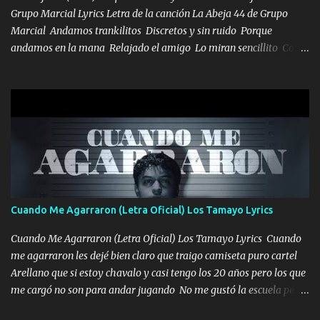
los HERMANOS un cerebro inteligente y com...
Grupo Marcial Lyrics Letra de la canción La Abeja 44 de Grupo
Marcial Andamos trankilitos Discretos y sin ruido Porque
andamos en la mana Relajado el amigo Lo miran sencillito Con
una Glock bien fajada Lo miran relajado La vida disfrutando Y la
gente siempre criticando Nos miran algo bueno Ya sera ropa,
diamante lo que me cuelgan en el cuello (Chorus) Y cuando
coronamos Se jala los marciales Y sus guitarras ya van sonando
Un gallardo me prendo Para agarrar el vuelo y la mente y
tranquilizando Tomense un buen trago Y así es como empezamos
los versos que voy cantando (Music) A vido alta y bajas La carreta
se atora Pero nunca le aflojamos Ya me han pasado cosas Y
aunque ustedes no sepan Pero la vida es muy corta Hay que
Cuando Me Agarraron (Letra Oficial) Los Tamayo Lyrics
echarle chingazos Y seguir trabajando porque nada es...
Cuando Me Agarraron (Letra Oficial) Los Tamayo Lyrics Cuando
me agarraron les dejé bien claro que traigo camiseta puro cartel
Arellano que si estoy chavalo y casi tengo los 20 años pero los que
me cargó no son para andar jugando No me gustó la escuela pero
las libretas para el otro lado las fuimos mandando Ya nos