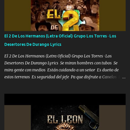
Soy yo la octava maravilla, no lo niegues Tengo de rodillas a otras
cien Y por más que quieran no me detienen Soy yo la mente que
más brilla, lo ves Pa' mi la vida es tan sencilla No lo entenderías en
tu vida, y está bien Porque lo que tengo nadie lo tiene Una me está
escribiendo y la otra me va a llamar Quiere que vaya a verla y que
El 2 De Los Hermanos (Letra Oficial) Grupo Los Torres · Los
la invite a cenar Otras más me están pidiendo que las saque a
Desertores De Durango Lyrics
bailar Pero es que tengo un par de conciertos más que llenar Se
mueven solo por el interés P...
El 2 De Los Hermanos (Letra Oficial) Grupo Los Torres · Los
Desertores De Durango Lyrics Se miran hombres con tubos Se
mira gente con medios Están cuidando a un señor Es dueño de
estos terrenos Es seguridad del jefe Pa que disfrute a Canelos Es
el DOS de los HERMANOS un cerebro 🧠 inteligente junto con su
hermano el TRES blindado el Estado tiene andan ESPERANDO al
UNO QUE PRONTO ESTARÁ PRESENTE Que no falten las bucanas
ni tampoco las mujeres porque es platica de grandes por eso hay
que estar alegres doy las instrucciones para atender los deberes
Música Si es que salta algún problema de confianza tengo gente
ahí está el Hombre Cuarenta y también Pariente 7 arreglan