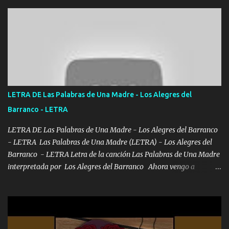
difamaron y nos han tachado sigue la vieja guardia y sigue bien
firme el legado que si como me llamó varios ya se han preguntado
Yo Soy El De Las Pacas Sobrino Del Brazo Armad0 Con mi Glock
fajado y mi R terciado me van a ver allá por TJ para un licenciado
mando un abrazo andamos al cien Choritas también Música
Ando en la colonia bien acelerado traigo un M2 que nunca me ha
fallado para mi compadre mandó un fuerte abrazo también al
Especial sabe que lo apreciamos En los mejores antros me verán
LETRA DE Las Palabras de Una Madre - Los Alegres del
tomando con mujeres hermosas y botellas destapando siempre
Barranco - LETRA
bien cuidado bien atrabancado y a los que me conocen ya saben de
lo que hablo Entre lob...
LETRA DE Las Palabras de Una Madre - Los Alegres del Barranco
- LETRA Las Palabras de Una Madre (LETRA) - Los Alegres del
Barranco - LETRA Letra de la canción Las Palabras de Una Madre
interpretada por Los Alegres del Barranco Ahora vengo a
visitarte, a tu txumba a saludarte, se que del cielo me vez y desde
halla has de cuidarme, son palabras de una madre, que lleva en el
viento a su hijo y aunque ahora ya este con Dios el destino así lo
quiso, él tiempo sigue pasando y nunca te olvidaremos, aquí
seguiré esperando hasta volvernos a vernos El recuerdo que yo