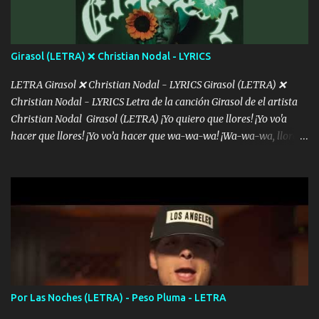
consciente de los followers que mueves? Parcerito, abre los ojos y
ve el poder que tienes Otro chiste malo son los nombres de tus
álbum's "José, vibras colores con la energía del diablo " ¿Si ...
Girasol (LETRA) ❌ Christian Nodal - LYRICS
LETRA Girasol ❌ Christian Nodal - LYRICS Girasol (LETRA) ❌
Christian Nodal - LYRICS Letra de la canción Girasol de el artista
Christian Nodal Girasol (LETRA) ¡Yo quiero que llores! ¡Yo vo'a
hacer que llores! ¡Yo vo’a hacer que wa-wa-wa! ¡Wa-wa-wa, llores!
Hoy me levanté bromista y me tienes que aguantar No quiero
bromear contigo, de ti quiero bromear Tú eres un chiste, cabrón,
cada que intentas cantar Cada que intentas rapear, cada que
intentas rimar Pobre payaso que usa a todo el mundo pa' conectar
con la gente Dices "Latino Gang" pero pisas a to'a tu gente Pa’ dar
mensajes, m'ijo, hay quе ser coherentеs Si tú no eres artista, al
menos se prudente Hoy me sabe a mierda, traigo un Balvin en los
dientes Por falta de empatía le toca ser resiliente ¿Acaso eres
consciente de los followers que mueves? Parcerito, abre los ojos y
Por Las Noches (LETRA) - Peso Pluma - LETRA
ve el poder que tienes Otro chiste malo son los nombres de tus