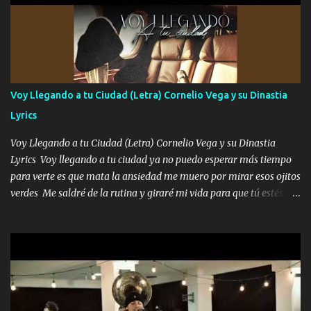
cariño de mi alma Que pa febrero vendré frente a ti con mis
preguntas y digas que sí hacernos novios y verte feliz y muy
contenta como yo por ti Música Pregúntame qué es lo que me
enamora pa describirte unas cuantas horas también pregunta que
quiero contigo que seas dichosa al estar conmigo Y ya borracho
contéstame la llamada pa dedicarte unas bonitas palabras así
Voy Llegando a tu Ciudad (Letra) Cornelio Vega y su Dinastia
borracho me animo a decirte todo y puedo describirlo mucho que
Lyrics
me encantes Decirte que me siento muy feliz y emocionado por
tenerte aquí espero que quiera...
Voy Llegando a tu Ciudad (Letra) Cornelio Vega y su Dinastia
Lyrics Voy llegando a tu ciudad ya no puedo esperar más tiempo
para verte es que mata la ansiedad me muero por mirar esos ojitos
verdes Me saldré de la rutina y giraré mi vida para que tú estés en
ella como debe ser Yo sé que eres conocida que varios te tiran pero
no merecen y dile ya a tus amigas que no te presenten con más
pequeñeces Aquí estoy no dejaré que se te acerquen nadie porque
solo yo tendre el candado 🔒 del amor ❤️ Música Mil y un besos
para dar ya estando en tu ciudad no habrá quien lo detenga si las
copas van de más vayamos a un lugar y cerremos las puertas
Entre alcohol y besos se va incrementado el Fuego en esa