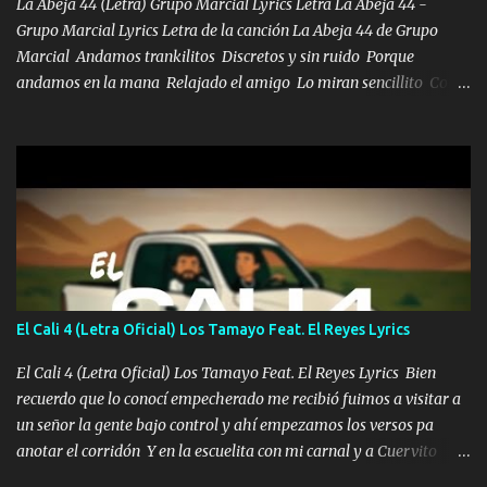
pues hay charola les voy a dar hasta topar pues no hay de otra...
La Abeja 44 (Letra) Grupo Marcial Lyrics Letra La Abeja 44 -
Grupo Marcial Lyrics Letra de la canción La Abeja 44 de Grupo
Marcial Andamos trankilitos Discretos y sin ruido Porque
andamos en la mana Relajado el amigo Lo miran sencillito Con
una Glock bien fajada Lo miran relajado La vida disfrutando Y la
gente siempre criticando Nos miran algo bueno Ya sera ropa,
diamante lo que me cuelgan en el cuello (Chorus) Y cuando
coronamos Se jala los marciales Y sus guitarras ya van sonando
Un gallardo me prendo Para agarrar el vuelo y la mente y
tranquilizando Tomense un buen trago Y así es como empezamos
los versos que voy cantando (Music) A vido alta y bajas La carreta
se atora Pero nunca le aflojamos Ya me han pasado cosas Y
aunque ustedes no sepan Pero la vida es muy corta Hay que
El Cali 4 (Letra Oficial) Los Tamayo Feat. El Reyes Lyrics
echarle chingazos Y seguir trabajando porque nada es...
El Cali 4 (Letra Oficial) Los Tamayo Feat. El Reyes Lyrics Bien
recuerdo que lo conocí empecherado me recibió fuimos a visitar a
un señor la gente bajo control y ahí empezamos los versos pa
anotar el corridón Y en la escuelita con mi carnal y a Cuervito
mandó a saludar la bergacera del Alamar pensó no llegó al final y