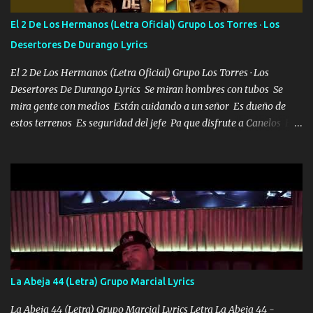
tirante andamos mi carnal atento a cualquier necesidad no porque
El 2 De Los Hermanos (Letra Oficial) Grupo Los Torres · Los
se ve limpio el camino nos confiamos al andar y nunca con la
Desertores De Durango Lyrics
misma piedra me vuelvo a tropezar Cuando ando de enamorado
en corto me tiró a per...
El 2 De Los Hermanos (Letra Oficial) Grupo Los Torres · Los
Desertores De Durango Lyrics Se miran hombres con tubos Se
mira gente con medios Están cuidando a un señor Es dueño de
estos terrenos Es seguridad del jefe Pa que disfrute a Canelos Es
el DOS de los HERMANOS un cerebro 🧠 inteligente junto con su
hermano el TRES blindado el Estado tiene andan ESPERANDO al
UNO QUE PRONTO ESTARÁ PRESENTE Que no falten las bucanas
ni tampoco las mujeres porque es platica de grandes por eso hay
que estar alegres doy las instrucciones para atender los deberes
Música Si es que salta algún problema de confianza tengo gente
ahí está el Hombre Cuarenta y también Pariente 7 arreglan
cualquier problema no más es cuestión que ordené NOS HACE
FALTA UN HERMANO DE CLAVE ERA EL 24 SIEMPRE FUE UN
La Abeja 44 (Letra) Grupo Marcial Lyrics
HOMBRE VALIENTE POR ALGO M'URIÓ PELEAND0 SIEMPRE
VIO POR LA FAMILIA PARA QUE SIGA EL LEGADO Es el DOS de
La Abeja 44 (Letra) Grupo Marcial Lyrics Letra La Abeja 44 -