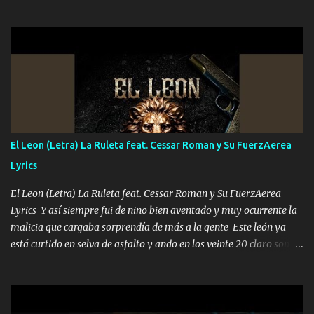
el DOS de los HERMANOS un cerebro 🧠 inteligente junto con su
hermano el TRES blindado el Estado tiene andan ESPERANDO al
UNO QUE PRONTO ESTARÁ PRESENTE Que no falten las bucanas
ni tampoco las mujeres porque es platica de grandes por eso hay
que estar alegres doy las instrucciones para atender los deberes
Música Si es que salta algún problema de confianza tengo gente
ahí está el Hombre Cuarenta y también Pariente 7 arreglan
cualquier problema no más es cuestión que ordené NOS HACE
FALTA UN HERMANO DE CLAVE ERA EL 24 SIEMPRE FUE UN
El Leon (Letra) La Ruleta feat. Cessar Roman y Su FuerzAerea
HOMBRE VALIENTE POR ALGO M'URIÓ PELEAND0 SIEMPRE
Lyrics
VIO POR LA FAMILIA PARA QUE SIGA EL LEGADO Es el DOS de
los HERMANOS un cerebro inteligente y com...
El Leon (Letra) La Ruleta feat. Cessar Roman y Su FuerzAerea
Lyrics Y así siempre fui de niño bien aventado y muy ocurrente la
malicia que cargaba sorprendía de más a la gente Este león ya
está curtido en selva de asfalto y ando en los veinte 20 claro son
mis años Leon mi clave por si hay pendiente Tranquilo me la
navego ando en lo mío sin ni un pendiente si hay problemas lo
arreglamos padrino yo brincó en caliente Y No me paran aquí hay
pa más pues hay charola les voy a dar hasta topar pues no hay de