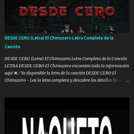
otra Música Surcando bien mi camino voy por mi línea no veo a
los lados aquel que no corre vuela no se me duerm voy chicoteado
Ya pasé varias hazañas ya tienen rato que me agarran el colmillo
de este León los estatales no sé esperaron Al tiro esta la PrimiZa
también la nueve que cargo al lado doy la mano al que su amigo y
DESDE CERO (Letra) El Chimuzero Letra Completa de la
al traicionero damos pa abajo Y No me paran aquí hay pa más
Canción
pues hay charola les voy a dar hasta topar pues no hay de otra...
DESDE CERO (Letra) El Chimuzero Letra Completa de la Canción
LETRA DESDE CERO El Chimuzero encuentra toda la información
aquí ❌♐ Ya disponible la letra de la canción DESDE CERO El
Chimuzero - Lee la letra completa y descubre los detalles No nací
en cuna de oro , Pero Andamos Firmes Buscando el Billete. Cómo
Vengo desde Cero Se que Solo Plata. No es lo Suficiente, Soy De
muy Pocos amigos los que están conmigo las Gracias por todo , Mi
Mesa será Compartida con los que Estuvieron Cuando estuve Solo.
❌ www.elnorteduro.com ❌ Yo No limito los Sueños , si no existe
Uno pues Hallamos Modos , Si me caigo me Levanto, Aprendo Del
Error Y me sacudo El Lodo ❌ www.elnorteduro.com ❌ El Dinero