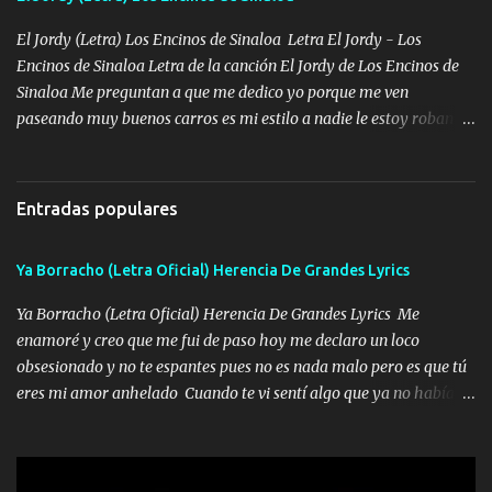
chile quisiera ser menos de ti dependiente la pinche tristeza me
encierra princesa tu sabes que nunca saldras de mi mente Ella era
El Jordy (Letra) Los Encinos de Sinaloa Letra El Jordy - Los
la peligro...
Encinos de Sinaloa Letra de la canción El Jordy de Los Encinos de
Sinaloa Me preguntan a que me dedico yo porque me ven
paseando muy buenos carros es mi estilo a nadie le estoy robando
discretamente cumplo yo bien mi trabajo De Tijuana a los rumbos
de L.A de muy joven me vine para el otro lado a los dieciséis me
miraban trabajando la escuela dejé el dinero estaba escaso Mi
Entradas populares
familia que nunca les falte nada es la gran razón que a diario me
refo el cuero mientras viva nunca les faltará nada mis dos hijos y
Ya Borracho (Letra Oficial) Herencia De Grandes Lyrics
mi esposa no se ra'ja Música Me rodearon y la puerta me
tumbaron prisionero en caliente me llevaron me achacaba cargos
Ya Borracho (Letra Oficial) Herencia De Grandes Lyrics Me
que estaban muy raros me gritaba a donde tienes el clavo Yo me
enamoré y creo que me fui de paso hoy me declaro un loco
enfiesto me gusta vivir en grande más me cuido me gusta ser
obsesionado y no te espantes pues no es nada malo pero es que tú
responsable hay rateros envidiosos que no falten mi dios es grande
eres mi amor anhelado Cuando te vi sentí algo que ya no había
me cuida de las maldades Pa el equipo aquí le mando un abrazo
aquí quise elegir por mí y me decidí por ti Y ya borracho me
que conmigo aquí tiene mi respaldo...
parqueo por tu ventana para llevarte las canciones que te encantan
pa enamorarte las flores no son tan caras pero llevan todo el