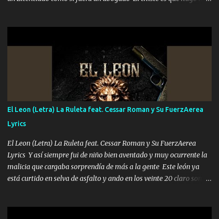
que quiero pues así soy me mandó yo tengo el control a todos yo
les paro el dedo soy hocicon un malcriado un malandrón Que Les
importa no saben nada falsas las risas las que me miran hay gente
corriente no quieren verte subir de level trucha mis plebes Música
A veces me pongo un sombrero a veces me ven la cachucha de lado
con la mirada siempre en alto A veces me fajó una super o a veces
me fajó una Glock siempre armado todas las generaciones yo
traigo El chiste es que hago lo que quiero pues así soy me mandó
yo tengo el control a todos yo les paro el dedo soy hocicon un
El Leon (Letra) La Ruleta feat. Cessar Roman y Su FuerzAerea
malcriado un malandrón Que Les importa no saben nada falsas
Lyrics
las risas las que me miran hay gente corriente no quieren ve...
El Leon (Letra) La Ruleta feat. Cessar Roman y Su FuerzAerea
Lyrics Y así siempre fui de niño bien aventado y muy ocurrente la
malicia que cargaba sorprendía de más a la gente Este león ya
está curtido en selva de asfalto y ando en los veinte 20 claro son
mis años Leon mi clave por si hay pendiente Tranquilo me la
navego ando en lo mío sin ni un pendiente si hay problemas lo
arreglamos padrino yo brincó en caliente Y No me paran aquí hay