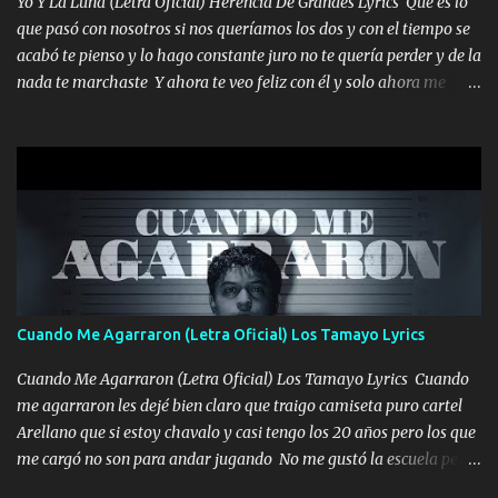
Yo Y La Luna (Letra Oficial) Herencia De Grandes Lyrics Qué es lo
seguiré esperando hasta volvernos a vernos El recuerdo que yo
que pasó con nosotros si nos queríamos los dos y con el tiempo se
tengo de mi mente no se va, en mi corazón me llevo lo mismo que
acabó te pienso y lo hago constante juro no te quería perder y de la
tu papá, a veces me pongo triste porque no puedo mirarte, mas se
nada te marchaste Y ahora te veo feliz con él y solo ahora me
que tu me escuchas porque tu eres mi gran ángel, El desespero me
quedé yo y la luna cantamos y por ti nos embriagamos' Quién
llega para reunirme contigo, tu iluminas mi sendero por siempre
sabe que será de mí si contigo fue muy feliz a lo mejor no lloro
serás mi niño, del amor que yo te tengo es co...
pero muy en el fondo te adoro' Música Me muero por ir a buscarte
pero eso ya no va a pasar me perderé en la soledad Porque me
mirabas bonito si yo no fui el final feliz el final fue triste pa mí Y
duele no tenerte aquí sabiendo que moría por ti yo y la luna
cantamos y por ti nos embriagamos Quién sabe qué será de mí si
contigo fui muy feliz a lo mejor no lloró pero muy en el fondo te
adoro
Cuando Me Agarraron (Letra Oficial) Los Tamayo Lyrics
Cuando Me Agarraron (Letra Oficial) Los Tamayo Lyrics Cuando
me agarraron les dejé bien claro que traigo camiseta puro cartel
Arellano que si estoy chavalo y casi tengo los 20 años pero los que
me cargó no son para andar jugando No me gustó la escuela pero
las libretas para el otro lado las fuimos mandando Ya nos