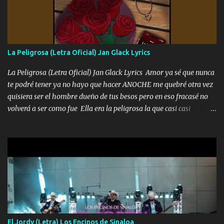
tengo de mi mente no se va, en mi corazón me llevo lo mismo que
tu papá, a veces me pongo triste porque no puedo mirarte, mas se
que tu me escuchas porque tu eres mi gran ángel, El desespero me
llega para reunirme contigo, tu iluminas mi sendero por siempre
La Peligrosa (Letra Oficial) Jan Glack Lyrics
serás mi niño, del amor que yo te tengo es co...
La Peligrosa (Letra Oficial) Jan Glack Lyrics Amor ya sé que nunca
te podré tener ya no hayo que hacer ANOCHE me quebré otra vez
quisiera ser el hombre dueño de tus besos pero en eso fracasé no
volverá a ser como fue Ella era la peligrosa la que casi casi
convertí en mi esposa la que no importaba si llegaba tarde se
ponía contenta con un par de rosas Y aunque pasen cien años cien
años solo pienso en ti mami no me crees se que no me crees
Música Amar me duele estoy rodeado de mujeres pero solo
quieren billetes y yo que solo ocupo verte Recuerdo echábamos
pasión en la troca tus labios besándome yo quitándote la ropa no
quiero que sea nunca con otra yo quiero llevarte a la Luna y si
quieres en ese momento te pido que seas mi esposa Chingada
madre no quiero dejar de tenerte no ayuda la p'uta loquera y al
El Jordy (Letra) Los Encinos de Sinaloa