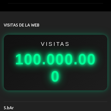
m
e
n
t
VISITAS DE LA WEB
a
r
i
VISITAS
o
100.000.00
s
0
S.bAr