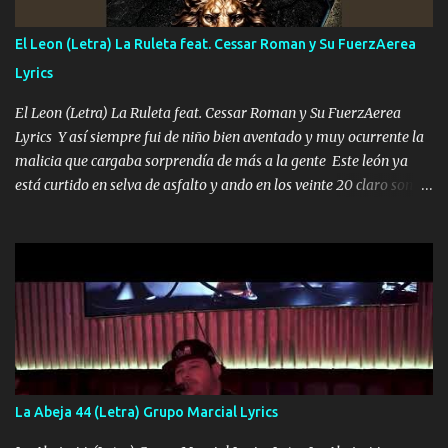
cualquier problema no más es cuestión que ordené NOS HACE
FALTA UN HERMANO DE CLAVE ERA EL 24 SIEMPRE FUE UN
El Leon (Letra) La Ruleta feat. Cessar Roman y Su FuerzAerea
HOMBRE VALIENTE POR ALGO M'URIÓ PELEAND0 SIEMPRE
Lyrics
VIO POR LA FAMILIA PARA QUE SIGA EL LEGADO Es el DOS de
los HERMANOS un cerebro inteligente y com...
El Leon (Letra) La Ruleta feat. Cessar Roman y Su FuerzAerea
Lyrics Y así siempre fui de niño bien aventado y muy ocurrente la
malicia que cargaba sorprendía de más a la gente Este león ya
está curtido en selva de asfalto y ando en los veinte 20 claro son
mis años Leon mi clave por si hay pendiente Tranquilo me la
navego ando en lo mío sin ni un pendiente si hay problemas lo
arreglamos padrino yo brincó en caliente Y No me paran aquí hay
pa más pues hay charola les voy a dar hasta topar pues no hay de
otra Música Surcando bien mi camino voy por mi línea no veo a
los lados aquel que no corre vuela no se me duerm voy chicoteado
Ya pasé varias hazañas ya tienen rato que me agarran el colmillo
de este León los estatales no sé esperaron Al tiro esta la PrimiZa
también la nueve que cargo al lado doy la mano al que su amigo y
La Abeja 44 (Letra) Grupo Marcial Lyrics
al traicionero damos pa abajo Y No me paran aquí hay pa más