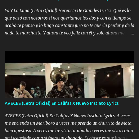
quiero que sea nunca con otra yo quiero llevarte a la Luna y si
Yo Y La Luna (Letra Oficial) Herencia De Grandes Lyrics Qué es lo
quieres en ese momento te pido que seas mi esposa Chingada
que pasó con nosotros si nos queríamos los dos y con el tiempo se
madre no quiero dejar de tenerte no ayuda la p'uta loquera y al
acabó te pienso y lo hago constante juro no te quería perder y de la
chile quisiera ser menos de ti dependiente la pinche tristeza me
nada te marchaste Y ahora te veo feliz con él y solo ahora me
encierra princesa tu sabes que nunca saldras de mi mente Ella era
quedé yo y la luna cantamos y por ti nos embriagamos' Quién
la peligro...
sabe que será de mí si contigo fue muy feliz a lo mejor no lloro
pero muy en el fondo te adoro' Música Me muero por ir a buscarte
pero eso ya no va a pasar me perderé en la soledad Porque me
mirabas bonito si yo no fui el final feliz el final fue triste pa mí Y
duele no tenerte aquí sabiendo que moría por ti yo y la luna
cantamos y por ti nos embriagamos Quién sabe qué será de mí si
contigo fui muy feliz a lo mejor no lloró pero muy en el fondo te
adoro
AVECES (Letra Oficial) En Califas X Nuevo Instinto Lyrics
AVECES (Letra Oficial) En Califas X Nuevo Instinto Lyrics A veces
me enciendo un Marlboro a veces me prendo un churrito de Mota
bien apestosa A veces me he visto tumbado a veces me visto como
un Licenciado como si fuera un abogado El chiste es que hago lo